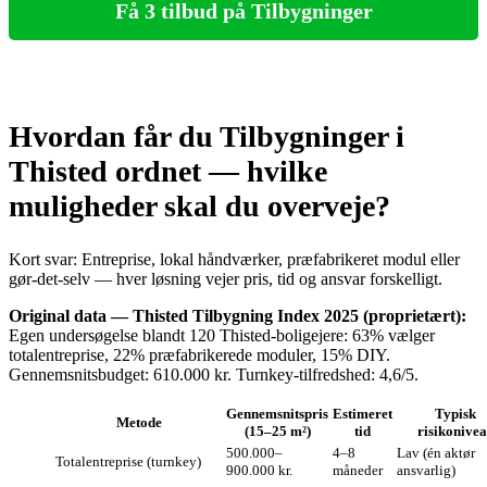
Få 3 tilbud på Tilbygninger
Hvordan får du Tilbygninger i
Thisted ordnet — hvilke
muligheder skal du overveje?
Kort svar: Entreprise, lokal håndværker, præfabrikeret modul eller
gør‑det‑selv — hver løsning vejer pris, tid og ansvar forskelligt.
Original data — Thisted Tilbygning Index 2025 (proprietært):
Egen undersøgelse blandt 120 Thisted‑boligejere: 63% vælger
totalentreprise, 22% præfabrikerede moduler, 15% DIY.
Gennemsnitsbudget: 610.000 kr. Turnkey‑tilfredshed: 4,6/5.
Gennemsnitspris
Estimeret
Typisk
Metode
(15–25 m²)
tid
risikonive
500.000–
4–8
Lav (én aktør
Totalentreprise (turnkey)
900.000 kr.
måneder
ansvarlig)