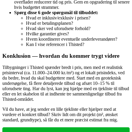
overflader reducerer tid og pris. Gem en opgradering til senere
hvis budgettet strammer.
Spørg disse 6 gode spørgsmål til tilbuddet:
Hvad er inklusiv/exklusiv i prisen?
Hvad er betalingsplanen?
Hvad sker ved uforudsete forhold?
Hvilke garantier gives?
Hvem koordinerer eventuelle underleverandører?
Kan I vise referencer i Thisted?
Konklusion — hvordan du kommer trygt videre
Tilbygninger i Thisted spænder bredt i pris, men med et realistisk
prisinterval (ca. 11.000–24.000 kr./m²) og et lokalt prisindeks, ved
du bedre, hvad du skal budgettere med. Start med en geoteknisk
undersøgelse, få flere detaljerede tilbud og afsæt 10–15 % til
uforudsete ting. Har du lyst, kan jeg hjælpe med en tjekliste til tilbud
eller en let skabelon til at indhente tre sammenlignelige tilbud fra
Thisted‑området.
Vil du have, at jeg sender en lille tjekliste eller hjælper med at
vurdere et konkret tilbud? Skriv lidt om dit projekt (m², ønsket
standard, grundtype), så får du et mere præcist estimat fra mig.