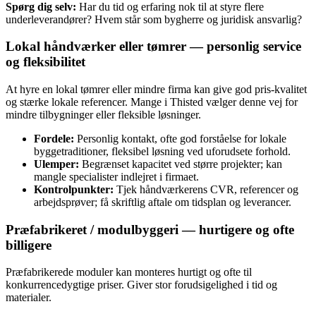
Spørg dig selv:
Har du tid og erfaring nok til at styre flere
underleverandører? Hvem står som bygherre og juridisk ansvarlig?
Lokal håndværker eller tømrer — personlig service
og fleksibilitet
At hyre en lokal tømrer eller mindre firma kan give god pris‑kvalitet
og stærke lokale referencer. Mange i Thisted vælger denne vej for
mindre tilbygninger eller fleksible løsninger.
Fordele:
Personlig kontakt, ofte god forståelse for lokale
byggetraditioner, fleksibel løsning ved uforudsete forhold.
Ulemper:
Begrænset kapacitet ved større projekter; kan
mangle specialister indlejret i firmaet.
Kontrolpunkter:
Tjek håndværkerens CVR, referencer og
arbejdsprøver; få skriftlig aftale om tidsplan og leverancer.
Præfabrikeret / modulbyggeri — hurtigere og ofte
billigere
Præfabrikerede moduler kan monteres hurtigt og ofte til
konkurrencedygtige priser. Giver stor forudsigelighed i tid og
materialer.