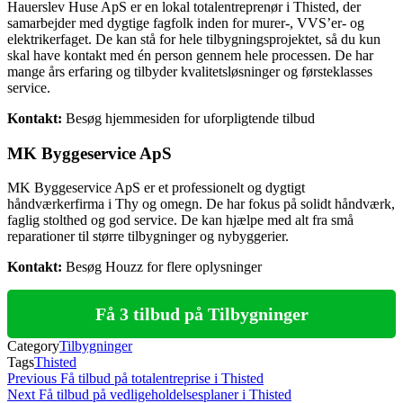
Hauerslev Huse ApS er en lokal totalentreprenør i Thisted, der
samarbejder med dygtige fagfolk inden for murer-, VVS’er- og
elektrikerfaget. De kan stå for hele tilbygningsprojektet, så du kun
skal have kontakt med én person gennem hele processen. De har
mange års erfaring og tilbyder kvalitetsløsninger og førsteklasses
service.
Kontakt:
Besøg hjemmesiden for uforpligtende tilbud
MK Byggeservice ApS
MK Byggeservice ApS er et professionelt og dygtigt
håndværkerfirma i Thy og omegn. De har fokus på solidt håndværk,
faglig stolthed og god service. De kan hjælpe med alt fra små
reparationer til større tilbygninger og nybyggerier.
Kontakt:
Besøg Houzz for flere oplysninger
Få 3 tilbud på Tilbygninger
Category
Tilbygninger
Tags
Thisted
Indlægsnavigation
Previous
Previous
Få tilbud på totalentreprise i Thisted
Post
Next
Next
Få tilbud på vedligeholdelsesplaner i Thisted