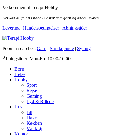
Skip
Velkommen til Terapi Hobby
to
the
Her kan du få alt i hobby udstyr, som garn og andet lækkert
content
Levering
|
Handelsbetingelser
|
Åbningstider
Terapi Hobby
Popular searches:
Garn
|
Strikkepinde
|
Syning
Åbningstider: Man-Fre 10:00-16:00
Børn
Helse
Hobby
Sport
Rejse
Gaming
Lyd & Billede
Hus
Bil
Have
Køkken
Værktøj
Kontor