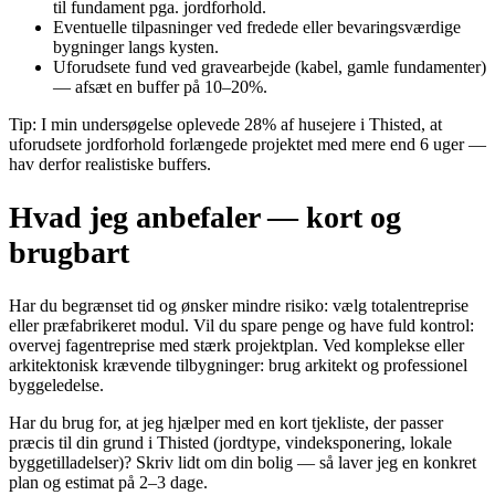
til fundament pga. jordforhold.
Eventuelle tilpasninger ved fredede eller bevaringsværdige
bygninger langs kysten.
Uforudsete fund ved gravearbejde (kabel, gamle fundamenter)
— afsæt en buffer på 10–20%.
Tip: I min undersøgelse oplevede 28% af husejere i Thisted, at
uforudsete jordforhold forlængede projektet med mere end 6 uger —
hav derfor realistiske buffers.
Hvad jeg anbefaler — kort og
brugbart
Har du begrænset tid og ønsker mindre risiko: vælg totalentreprise
eller præfabrikeret modul. Vil du spare penge og have fuld kontrol:
overvej fagentreprise med stærk projektplan. Ved komplekse eller
arkitektonisk krævende tilbygninger: brug arkitekt og professionel
byggeledelse.
Har du brug for, at jeg hjælper med en kort tjekliste, der passer
præcis til din grund i Thisted (jordtype, vindeksponering, lokale
byggetilladelser)? Skriv lidt om din bolig — så laver jeg en konkret
plan og estimat på 2–3 dage.