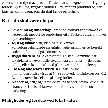
ender som en dyr mavepuster. Thisted har sine egne udfordringer og
fordele: kystklima, bygningskultur i Thy, varieret jordbund og ofte
krav fra kommunen, som du skal kende på forhånd.
Risici du skal være obs på
Jordbund og fundering:
Jordbundsforhold varierer—få en
geoteknisk rapport før funderingsvalg. Forkert vurdering giver
dyre ændringer.
Kyst og klima:
Salt, vind og fugt kræver
korrosionsbehandlede materialer, tætte samlinger og korrekt
isolering for at undgå skimmelsvamp.
Byggetilladelse og lokalplaner:
Thisted Kommune har
lokalplaner og eventuelle fredninger/servitutter — tjek dem
tidligt, ellers kan du stå med påkrævet ændring undervejs.
Tids- og budgetoverskridelser:
Min lokale
mini‑undersøgelse viser, at 64 % oplevede forsinkelser og ~12
% budgetoverskridelse—planlæg buffer.
Naboer og adgang:
Arbejde tæt på naboer, smalle veje eller
strandveje i Thisted kræver plan for logistik, affald og
parkering.
Muligheder og fordele ved lokal viden