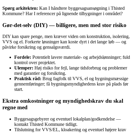
Spørg arkitekten:
Kan I håndtere byggesagsansøgning i Thisted
Kommune? Har I referencer på lignende tilbygninger i området?
Gør‑det‑selv (DIY) — billigere, men med stor risiko
DIY kan spare penge, men kræver viden om konstruktion, isolering,
VVS og el. Forkerte løsninger kan koste dyrt i det lange løb — og
påvirke forsikring og gensalgsværdi.
Fordele:
Potentielt lavere materiale‑ og arbejdslønninger; fuld
kontrol over projektet.
Ulemper:
Høj risiko for fejl, lange tidsforbrug og problemer
med garantier og forsikring.
Praktisk råd:
Brug fagfolk til VVS, el og bygningsmæssige
gennemføringer; få bygningsmyndighedens krav på plads før
start.
Ekstra omkostninger og myndighedskrav du skal
regne med
Byggesagsgebyrer og eventuel lokalplan/godkendelse —
kontakt Thisted Kommune tidligt.
Tilslutning for VVS/EL, kloakering og eventuel højere krav