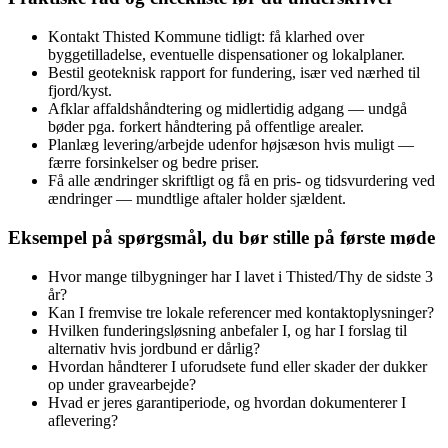
Kontakt Thisted Kommune tidligt: få klarhed over
byggetilladelse, eventuelle dispensationer og lokalplaner.
Bestil geoteknisk rapport for fundering, især ved nærhed til
fjord/kyst.
Afklar affaldshåndtering og midlertidig adgang — undgå
bøder pga. forkert håndtering på offentlige arealer.
Planlæg levering/arbejde udenfor højsæson hvis muligt —
færre forsinkelser og bedre priser.
Få alle ændringer skriftligt og få en pris‑ og tidsvurdering ved
ændringer — mundtlige aftaler holder sjældent.
Eksempel på spørgsmål, du bør stille på første møde
Hvor mange tilbygninger har I lavet i Thisted/Thy de sidste 3
år?
Kan I fremvise tre lokale referencer med kontaktoplysninger?
Hvilken funderingsløsning anbefaler I, og har I forslag til
alternativ hvis jordbund er dårlig?
Hvordan håndterer I uforudsete fund eller skader der dukker
op under gravearbejde?
Hvad er jeres garantiperiode, og hvordan dokumenterer I
aflevering?