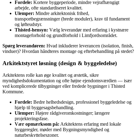
Fordele:
Kortere byggeperiode, mindre vejrafhængigt
arbejde, ofte standardiseret kvalitet.
Ulemper:
Mindre arkitektonisk frihed,
transportbegrænsninger (brede moduler), krav til fundament
og løfteudstyr.
Thisted‑hensyn:
Vælg leverandør med erfaring i kystnære
montageforhold og grundforhold i Limfjordsområdet.
Spørg leverandøren:
Hvad inkluderer leverancen (isolation, finish,
vinduer)? Hvordan håndteres montage og efterbehandling på stedet?
Arkitektstyret løsning (design & byggeledelse)
Arkitektens rolle kan øge kvalitet og æstetik, sikre
myndighedsdokumentation og ofte højne ejendomsværdien — især
ved komplicerede tilbygninger eller fredede bygninger i Thisted
Kommune.
Fordele:
Bedre helhedsdesign, professionel byggeledelse og
hjælp til byggesagsbehandling.
Ulemper:
Højere rådgiveromkostninger; længere
projekteringsfase.
Vær opmærksom på:
Arkitektens erfaring med lokale
byggeregler, møder med Bygningsmyndighed og
naturbeskyttelseszoner.