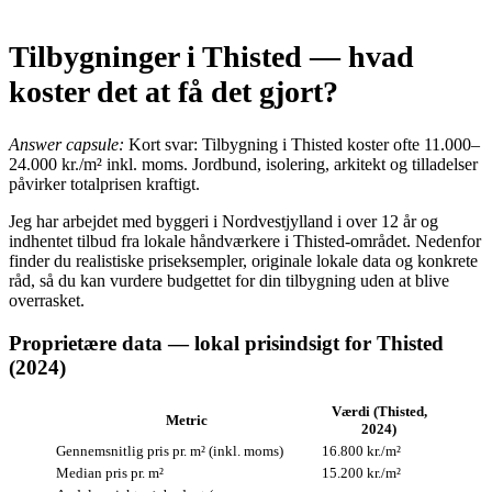
Tilbygninger i Thisted — hvad
koster det at få det gjort?
Answer capsule:
Kort svar: Tilbygning i Thisted koster ofte 11.000–
24.000 kr./m² inkl. moms. Jordbund, isolering, arkitekt og tilladelser
påvirker totalprisen kraftigt.
Jeg har arbejdet med byggeri i Nordvestjylland i over 12 år og
indhentet tilbud fra lokale håndværkere i Thisted-området. Nedenfor
finder du realistiske priseksempler, originale lokale data og konkrete
råd, så du kan vurdere budgettet for din tilbygning uden at blive
overrasket.
Proprietære data — lokal prisindsigt for Thisted
(2024)
Værdi (Thisted,
Metric
2024)
Gennemsnitlig pris pr. m² (inkl. moms)
16.800 kr./m²
Median pris pr. m²
15.200 kr./m²