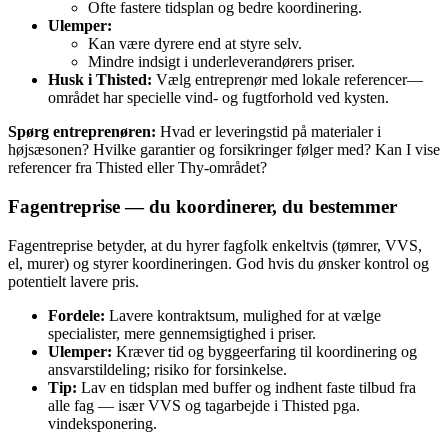
Ofte fastere tidsplan og bedre koordinering.
Ulemper:
Kan være dyrere end at styre selv.
Mindre indsigt i underleverandørers priser.
Husk i Thisted:
Vælg entreprenør med lokale referencer—
området har specielle vind‑ og fugtforhold ved kysten.
Spørg entreprenøren:
Hvad er leveringstid på materialer i
højsæsonen? Hvilke garantier og forsikringer følger med? Kan I vise
referencer fra Thisted eller Thy‑området?
Fagentreprise — du koordinerer, du bestemmer
Fagentreprise betyder, at du hyrer fagfolk enkeltvis (tømrer, VVS,
el, murer) og styrer koordineringen. God hvis du ønsker kontrol og
potentielt lavere pris.
Fordele:
Lavere kontraktsum, mulighed for at vælge
specialister, mere gennemsigtighed i priser.
Ulemper:
Kræver tid og byggeerfaring til koordinering og
ansvarstildeling; risiko for forsinkelse.
Tip:
Lav en tidsplan med buffer og indhent faste tilbud fra
alle fag — især VVS og tagarbejde i Thisted pga.
vindeksponering.