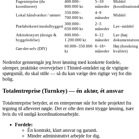
Fagentreprise (du
400.000–
5–10
Middel
koordinerer)
800.000 kr.
måneder
(koordinations
350.000–
4–9
Lokal håndværker / tømrer
Middel
700.000 kr.
måneder
300.000–
2–5
Præfabrikeret/modulbyggeri
Lav–middel
650.000 kr.
måneder
Arkitektstyret (design &
600.000–
6–12
Lav (høj
byggeledelse)
1.200.000 kr.
måneder
dokumentation
60.000–350.000
6–18+
Høj (forsikring
Gør‑det‑selv (DIY)
kr.
måneder
kvalitet)
Nedenfor gennemgår jeg hver løsning med konkrete fordele,
ulemper, praktiske overvejelser i Thisted‑området og de vigtigste
spørgsmål, du skal stille — så du kan vælge den rigtige vej for din
bolig.
Totalentreprise (Turnkey) — én aktør, ét ansvar
Totalentreprise betyder, at en entreprenør står for hele projektet fra
tegning til afleveret nøgle. Det er ofte den mest trygge løsning, især
hvis du vil undgå koordinationsarbejde.
Fordele:
Én kontrakt, klart ansvar og garanti.
Mindre administrativt arbejde for dig.