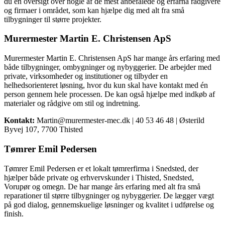
du en oversigt over nogle af de mest anbefalede og erfarna rådgivere
og firmaer i området, som kan hjælpe dig med alt fra små
tilbygninger til større projekter.
Murermester Martin E. Christensen ApS
Murermester Martin E. Christensen ApS har mange års erfaring med
både tilbygninger, ombygninger og nybyggerier. De arbejder med
private, virksomheder og institutioner og tilbyder en
helhedsorienteret løsning, hvor du kun skal have kontakt med én
person gennem hele processen. De kan også hjælpe med indkøb af
materialer og rådgive om stil og indretning.
Kontakt:
Martin@murermester-mec.dk | 40 53 46 48 | Østerild
Byvej 107, 7700 Thisted
Tømrer Emil Pedersen
Tømrer Emil Pedersen er et lokalt tømrerfirma i Snedsted, der
hjælper både private og erhvervskunder i Thisted, Snedsted,
Vorupør og omegn. De har mange års erfaring med alt fra små
reparationer til større tilbygninger og nybyggerier. De lægger vægt
på god dialog, gennemskuelige løsninger og kvalitet i udførelse og
finish.