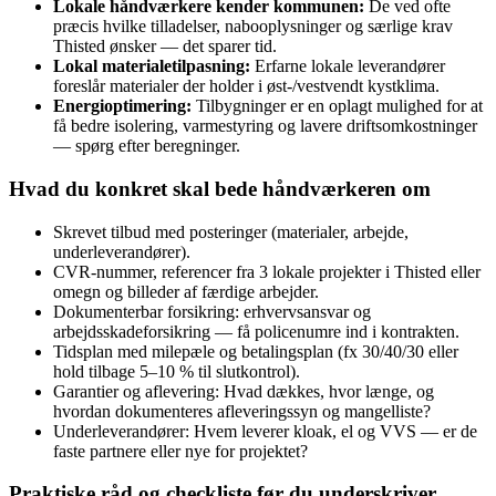
Lokale håndværkere kender kommunen:
De ved ofte
præcis hvilke tilladelser, nabooplysninger og særlige krav
Thisted ønsker — det sparer tid.
Lokal materialetilpasning:
Erfarne lokale leverandører
foreslår materialer der holder i øst‑/vestvendt kystklima.
Energioptimering:
Tilbygninger er en oplagt mulighed for at
få bedre isolering, varmestyring og lavere driftsomkostninger
— spørg efter beregninger.
Hvad du konkret skal bede håndværkeren om
Skrevet tilbud med posteringer (materialer, arbejde,
underleverandører).
CVR‑nummer, referencer fra 3 lokale projekter i Thisted eller
omegn og billeder af færdige arbejder.
Dokumenterbar forsikring: erhvervsansvar og
arbejdsskadeforsikring — få policenumre ind i kontrakten.
Tidsplan med milepæle og betalingsplan (fx 30/40/30 eller
hold tilbage 5–10 % til slutkontrol).
Garantier og aflevering: Hvad dækkes, hvor længe, og
hvordan dokumenteres afleveringssyn og mangelliste?
Underleverandører: Hvem leverer kloak, el og VVS — er de
faste partnere eller nye for projektet?
Praktiske råd og checkliste før du underskriver