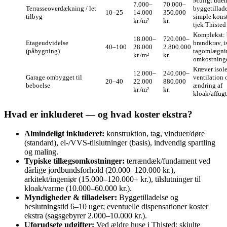
Muligt uden
7.000–
70.000–
Terrasseoverdækning / let
byggetillad
10–25
14.000
350.000
tilbyg
simple kons
kr./m²
kr.
tjek Thiste
Komplekst: 
18.000–
720.000–
Etageudvidelse
brandkrav, i
40–100
28.000
2.800.000
(påbygning)
tagomlægni
kr./m²
kr.
omkostninge
Kræver isole
12.000–
240.000–
Garage ombygget til
ventilation
20–40
22.000
880.000
beboelse
ændring af
kr./m²
kr.
kloak/affug
Hvad er inkluderet — og hvad koster ekstra?
Almindeligt inkluderet:
konstruktion, tag, vinduer/døre
(standard), el‑/VVS‑tilslutninger (basis), indvendig spartling
og maling.
Typiske tillægsomkostninger:
terrændæk/fundament ved
dårlige jordbundsforhold (20.000–120.000 kr.),
arkitekt/ingeniør (15.000–120.000+ kr.), tilslutninger til
kloak/varme (10.000–60.000 kr.).
Myndigheder & tilladelser:
Byggetilladelse og
beslutningstid 6–10 uger; eventuelle dispensationer koster
ekstra (sagsgebyrer 2.000–10.000 kr.).
Uforudsete udgifter:
Ved ældre huse i Thisted: skjulte