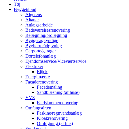
Tøj
Byggetilbud
Algerens
Altaner
Anlægsarbejde
Badeværelsesrenovering
Belægning/brolægning
Byggesagkyndige
Bygherrerådgivning
Carporte/garager
Dørtelefonanlæg
Ejendomsservice/Viceværtservice
Elektriker
Eltjek
Energimærke
Facaderenovering
Facademaling
Sandblæsning (af huse)
VVS
Faldstammerenovering
Omfangsdræn
Faskine/regnvandsanlæg
Kloakrenovering
Omfugning (af hus)
Fundament