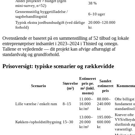
Andel projekter > budget (egen
38 %
mini‑survey, n=52)
Gennemsnitlig byggetilladelse /
6–10 uger
sagsbehandlingstid
Typisk ekstra jordbundsudgift (ved dårlige
20.000–120.000
forhold)
kr.
Ovenstående er baseret på en sammenstilling af 52 tilbud og lokale
entreprenørpriser indsamlet i 2023–2024 i Thisted og omegn.
Tallene er vejledende — dit projekt kan afvige afhængigt af
standardvalg og grundforhold.
Prisoversigt: typiske scenarier og rækkevidde
Estimeret
Samlet
Størrelse
pris pr.
Scenario
estimeret
Kommenta
(m²)
m² (inkl.
pris
moms)
11.000–
88.000–
Ofte billigs
Lille værelse / enkelt rum
8–15
16.000
240.000
fundament 
kr./m²
kr.
standardisol
Kræver ofte
13.000–
195.000–
VVS/elbryde
Køkken‑/opholdstilbygning
15–30
20.000
600.000
slutfinish ø
kr./m²
kr.
væsentligt.