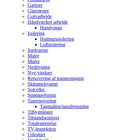
Gartner
Glarmestre
Gulvarbejde
Håndværker arbejde
Handyman
Isolering
Hulmursisolering
Loftisolering
Jordvarme
Maler
Murer
Nedrivning
Nye vinduer
Renovering af trappeopgang
Skimmelsvamp
Solceller
Strømpeforing
Tagrenovering
Tagmaling/tagafrensning
Tilbygninger
Tilstandsrapport
Totalentreprise
TV-inspektion
Udestuer