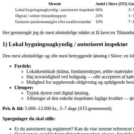
Metode
Andel i Skive (STI)
Gns
Lokal bygningssagkyndig / autoriseret inspektør
68%
3–7
Digital / online tilstandsrapport
22%
1–3
Gennem ejendomsmægler eller totalleverandør
10%
7–1
Her gennemgår jeg de mest almindelige måder at få lavet en Tilstandsr
1) Lokal bygningssagkyndig / autoriseret inspektør
Den mest almindelige og ofte mest betryggende løsning i Skive: en lo
Fordele:
Lokalkendskab (klima, fundamenttyper, ældre materialer 
Høj troværdighed ved boligsalg — ofte accepteret af køb
Mulighed for supplerende rådgivning og opfølgende besig
Ulemper:
Typisk dyrere end digital løsning.
Afhænger af den enkelte inspektørs faglige kvalitet — tje
Pris & tid:
5.000–12.000 kr., 3–7 dage (STI-gennemsnit).
Spørgninger du skal stille:
Er du autoriseret og registreret? Kan du vise seneste referencer