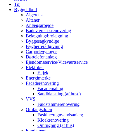
Tøj
Byggetilbud
Algerens
Altaner
Anlægsarbejde
Badeværelsesrenovering
Belægning/brolægning
Byggesagkyndige
Bygherrerådgivning
Carporte/garager
Dørtelefonanlæg
Ejendomsservice/Viceværtservice
Elektriker
Eltjek
Energimærke
Facaderenovering
Facademaling
Sandblæsning (af huse)
VVS
Faldstammerenovering
Omfangsdræn
Faskine/regnvandsanlæg
Kloakrenovering
Omfugning (af hus)
Fundament