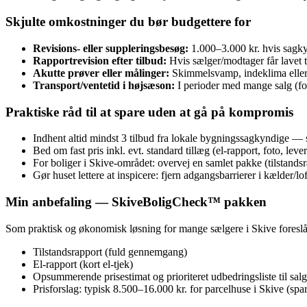
Skjulte omkostninger du bør budgettere for
Revisions- eller suppleringsbesøg:
1.000–3.000 kr. hvis sagkyn
Rapportrevision efter tilbud:
Hvis sælger/modtager får lavet 
Akutte prøver eller målinger:
Skimmelsvamp, indeklima eller 
Transport/ventetid i højsæson:
I perioder med mange salg (for
Praktiske råd til at spare uden at gå på kompromis
Indhent altid mindst 3 tilbud fra lokale bygningssagkyndige —
Bed om fast pris inkl. evt. standard tillæg (el‑rapport, foto, leve
For boliger i Skive-området: overvej en samlet pakke (tilstandsr
Gør huset lettere at inspicere: fjern adgangsbarrierer i kælder/lo
Min anbefaling — SkiveBoligCheck™ pakken
Som praktisk og økonomisk løsning for mange sælgere i Skive foresl
Tilstandsrapport (fuld gennemgang)
El‑rapport (kort el‑tjek)
Opsummerende prisestimat og prioriteret udbedringsliste til salg
Prisforslag: typisk 8.500–16.000 kr. for parcelhuse i Skive (sp