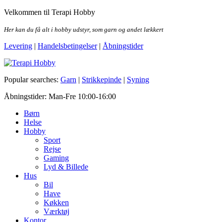
Skip
Velkommen til Terapi Hobby
to
the
Her kan du få alt i hobby udstyr, som garn og andet lækkert
content
Levering
|
Handelsbetingelser
|
Åbningstider
Terapi Hobby
Popular searches:
Garn
|
Strikkepinde
|
Syning
Åbningstider: Man-Fre 10:00-16:00
Børn
Helse
Hobby
Sport
Rejse
Gaming
Lyd & Billede
Hus
Bil
Have
Køkken
Værktøj
Kontor