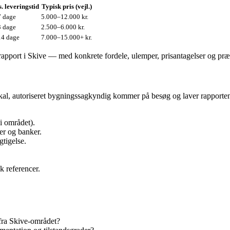
. leveringstid
Typisk pris (vejl.)
 dage
5.000–12.000 kr.
 dage
2.500–6.000 kr.
4 dage
7.000–15.000+ kr.
apport i Skive — med konkrete fordele, ulemper, prisantagelser og præc
kal, autoriseret bygningssagkyndig kommer på besøg og laver rapporten
i området).
er og banker.
tigelse.
k referencer.
 fra Skive‑området?