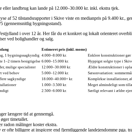
re eller landbrug kan lande på 12.000–30.000 kr. inkl. ekstra tjek.
se af 52 tilstandsrapporter i Skive viste en medianpris på 9.400 kr., 
5 (gennemsnitlig bygningsstand).
ylland i over 12 år. Her får du et konkret og lokalt orienteret overblik
ser ved bolighandler og salg.
mfang
Estimeret pris (inkl. moms)
g, 1 bygningssagkyndig
4.000–8.000 kr.
Enklere konstruktioner gør r
fte 1–2 timers besigtigelse
6.000–15.000 kr.
Hyppigst solgte type i Skive
er, mulige specialister
12.000–30.000 kr.
Ældre konstruktioner i opla
ort ved behov
5.000–12.000 kr.
Sæsonvariation: sommermåne
 flere sagkyndige
18.000–40.000+ kr.
Komplekse installationer, ø
tallationer
1.000–3.500 kr.
Meget almindeligt som till
endigt
2.500–6.000 kr.
Særligt relevant i ældre e
ger længere tid at gennemgå.
øger timetallet.
er radon målinger koster ekstra.
 ofte billigere at inspicere end fjerntliggende landejendomme pga. tra