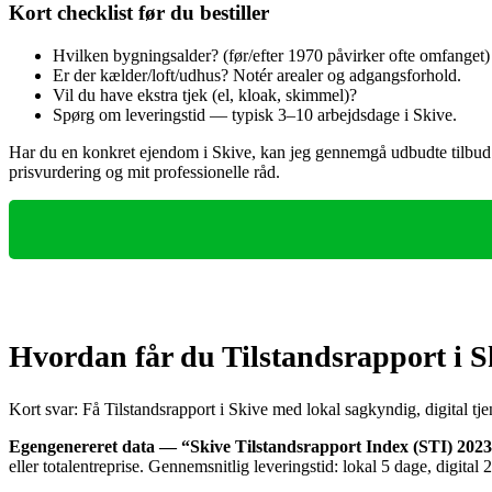
Kort checklist før du bestiller
Hvilken bygningsalder? (før/efter 1970 påvirker ofte omfanget)
Er der kælder/loft/udhus? Notér arealer og adgangsforhold.
Vil du have ekstra tjek (el, kloak, skimmel)?
Spørg om leveringstid — typisk 3–10 arbejdsdage i Skive.
Har du en konkret ejendom i Skive, kan jeg gennemgå udbudte tilbud ell
prisvurdering og mit professionelle råd.
Hvordan får du Tilstandsrapport i S
Kort svar: Få Tilstandsrapport i Skive med lokal sagkyndig, digital tje
Egengenereret data — “Skive Tilstandsrapport Index (STI) 202
eller totalentreprise. Gennemsnitlig leveringstid: lokal 5 dage, digita