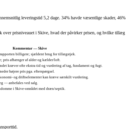
gennemsnitlig leveringstid 5,2 dage. 34% havde væsentlige skader, 46%
 over prisniveauet i Skive, hvad der påvirker prisen, og hvilke tillæg
Kommentar — Skive
apporten billigere; sjældent brug for tillægstjek.
; pris afhænger af alder og kælder/loft.
ndet kræver ofte ekstra tid og vurdering af tag, fundament og fugt.
der højere pris pga. efterspørgsel.
konomi- og driftselementer kan kræve særskilt vurdering.
æg — anbefales ved salg.
jendomme i Skive-området med dræn/septik.
nsporttid.