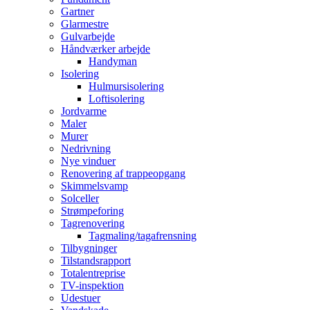
Gartner
Glarmestre
Gulvarbejde
Håndværker arbejde
Handyman
Isolering
Hulmursisolering
Loftisolering
Jordvarme
Maler
Murer
Nedrivning
Nye vinduer
Renovering af trappeopgang
Skimmelsvamp
Solceller
Strømpeforing
Tagrenovering
Tagmaling/tagafrensning
Tilbygninger
Tilstandsrapport
Totalentreprise
TV-inspektion
Udestuer