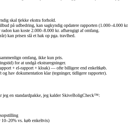
dig skal tjekke ekstra forhold.
tilbud på udbedring, kan sagkyndig opdatere rapporten (1.000–4.000 kr.
radon kan koste 2.000–8.000 kr. afhængigt af omfang.
år) kan prisen slå et hak op pga. travlhed.
 sammenlign omfang, ikke kun pris.
ringstid) for at undgå ekstraregninger.
apport + el‑rapport + kloak) — ofte billigere end enkeltkøb.
ft og hav dokumentation klar (tegninger, tidligere rapporter).
år jeg en standardpakke, jeg kalder SkiveBoligCheck™:
sopstilling
ar 10–20% vs. køb enkeltvis)