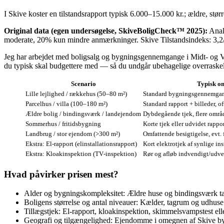
I Skive koster en tilstandsrapport typisk 6.000–15.000 kr.; ældre, stør
Original data (egen undersøgelse, SkiveBoligCheck™ 2025):
Analy
moderate, 20% kun mindre anmærkninger. Skive Tilstandsindeks: 3,2/
Jeg har arbejdet med boligsalg og bygningsgennemgange i Midt- og Vestj
du typisk skal budgettere med — så du undgår ubehagelige overraskel
Scenario
Typisk o
Lille lejlighed / rækkehus (50–80 m²)
Standard bygningsgennemgan
Parcelhus / villa (100–180 m²)
Standard rapport + billeder, o
Ældre bolig / bindingsværk / landejendom
Dybdegående tjek, flere områd
Sommerhus / fritidsbygning
Korte tjek eller udvidet rapp
Landbrug / stor ejendom (>300 m²)
Omfattende besigtigelse, evt.
Ekstra: El‑rapport (elinstallationsrapport)
Kort elektrotjek af synlige ins
Ekstra: Kloakinspektion (TV‑inspektion)
Rør og afløb indvendigt/udv
Hvad påvirker prisen mest?
Alder og bygningskompleksitet: Ældre huse og bindingsværk ta
Boligens størrelse og antal niveauer: Kælder, tagrum og udhuse 
Tillægstjek: El‑rapport, kloakinspektion, skimmelsvampstest ell
Geografi og tilgængelighed: Ejendomme i omegnen af Skive by er