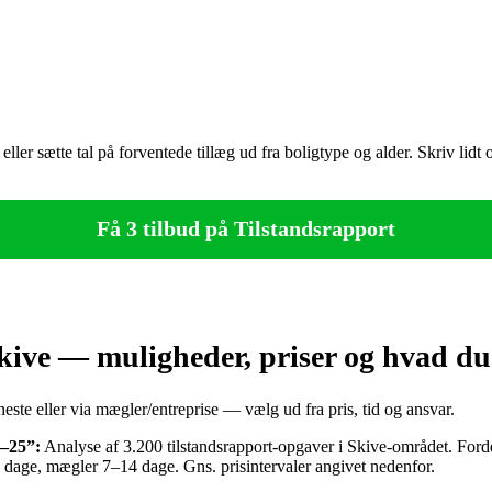
er sætte tal på forventede tillæg ud fra boligtype og alder. Skriv lidt 
Få 3 tilbud på Tilstandsrapport
kive — muligheder, priser og hvad du
neste eller via mægler/entreprise — vælg ud fra pris, tid og ansvar.
3–25”:
Analyse af 3.200 tilstandsrapport‑opgaver i Skive-området. For
l 2 dage, mægler 7–14 dage. Gns. prisintervaler angivet nedenfor.