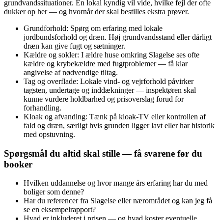
grundvandssituationer. En lokal kyndig vil vide, hvilke fejl der ofte
dukker op her — og hvornår der skal bestilles ekstra prøver.
Grundforhold: Spørg om erfaring med lokale
jordbundsforhold og dræn. Høj grundvandsstand eller dårligt
dræn kan give fugt og sætninger.
Kældre og sokler: I ældre huse omkring Slagelse ses ofte
kældre og krybekældre med fugtproblemer — få klar
angivelse af nødvendige tiltag.
Tag og overflade: Lokale vind- og vejrforhold påvirker
tagsten, undertage og inddækninger — inspektøren skal
kunne vurdere holdbarhed og prisoverslag forud for
forhandling.
Kloak og afvanding: Tænk på kloak-TV eller kontrollen af
fald og dræn, særligt hvis grunden ligger lavt eller har historik
med opstuvning.
Spørgsmål du altid skal stille — få svarene før du
booker
Hvilken uddannelse og hvor mange års erfaring har du med
boliger som denne?
Har du referencer fra Slagelse eller nærområdet og kan jeg få
se en eksempelrapport?
Hvad er inkluderet i prisen — og hvad koster eventuelle