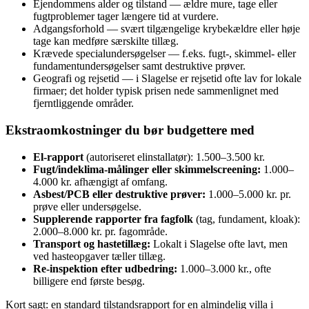
Ejendommens alder og tilstand — ældre mure, tage eller
fugtproblemer tager længere tid at vurdere.
Adgangsforhold — svært tilgængelige krybekældre eller høje
tage kan medføre særskilte tillæg.
Krævede specialundersøgelser — f.eks. fugt‑, skimmel‑ eller
fundamentundersøgelser samt destruktive prøver.
Geografi og rejsetid — i Slagelse er rejsetid ofte lav for lokale
firmaer; det holder typisk prisen nede sammenlignet med
fjerntliggende områder.
Ekstraomkostninger du bør budgettere med
El‑rapport
(autoriseret elinstallatør): 1.500–3.500 kr.
Fugt/indeklima‑målinger eller skimmelscreening:
1.000–
4.000 kr. afhængigt af omfang.
Asbest/PCB eller destruktive prøver:
1.000–5.000 kr. pr.
prøve eller undersøgelse.
Supplerende rapporter fra fagfolk
(tag, fundament, kloak):
2.000–8.000 kr. pr. fagområde.
Transport og hastetillæg:
Lokalt i Slagelse ofte lavt, men
ved hasteopgaver tæller tillæg.
Re‑inspektion efter udbedring:
1.000–3.000 kr., ofte
billigere end første besøg.
Kort sagt: en standard tilstandsrapport for en almindelig villa i