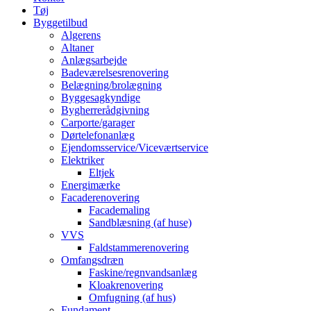
Tøj
Byggetilbud
Algerens
Altaner
Anlægsarbejde
Badeværelsesrenovering
Belægning/brolægning
Byggesagkyndige
Bygherrerådgivning
Carporte/garager
Dørtelefonanlæg
Ejendomsservice/Viceværtservice
Elektriker
Eltjek
Energimærke
Facaderenovering
Facademaling
Sandblæsning (af huse)
VVS
Faldstammerenovering
Omfangsdræn
Faskine/regnvandsanlæg
Kloakrenovering
Omfugning (af hus)
Fundament