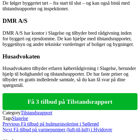
De følger byggeriet tæt – fra start til slut – og kan også bistå med
tilstandsrapporter og inspektioner.
DMR A/S
DMR A/S har kontor i Slagelse og tilbyder bred rådgivning inden
for byggeri og ejendomme. De kan hjælpe med tilstandsrapporter,
byggetilsyn og andre tekniske vurderinger af boliger og bygninger.
Husadvokaten
Husadvokaten tilbyder erfaren køberrådgivning i Slagelse, herunder
hjælp til bolighandel og tilstandsrapporter. De har faste priser og
tilbyder en gratis indledende samtale, så du kan få svar på dine
spørgsmål.
Få 3 tilbud på Tilstandsrapport
Category
Tilstandsrapport
Tags
Slagelse
Indlægsnavigation
Previous
Previous
Få tilbud på hulmursisolering i Søllerød
Post
Next
Next
Få tilbud på varmepumper (luft-til-luft) i Hvidovre
Post