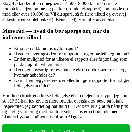
Slagelse lander ofte i omegnen af 4.500–8.000 kr., mens mere
komplekse ejendomme og pakker (fx inkl. el‑rapport) kan kravle op
mod eller over 10.000 kr. Vil du spare, så få flere tilbud og overvej
at bestille en samlet pakke (tilstand + el), som ofte giver rabat.
Mine råd — hvad du bør spørge om, når du
indhenter tilbud
Er prisen inkl. moms og transport?
Hvad er leveringstiden for rapporten, og er hastetillæg muligt?
Er der mulighed for at tilkøbe el‑rapport eller fugtmåling som
pakke, og til hvilken pris?
Hvem er ansvarlig for eventuelle ekstra undersøgelser — og
hvornår anbefales de?
Kan I fremlægge referencer eller tidligere rapporter for boliger
i Slagelse‑området?
Har du en konkret adresse i Slagelse eller en ejendomstype, jeg kan
se på? Så kan jeg give et mere præcist overslag og pege på lokale
inspektører, jeg kender og har tillid til. Det betaler sig at få både pris
og faglig vurdering med fra flere sider — især i et område med
blandet by‑ og landbymatricul som Slagelse.