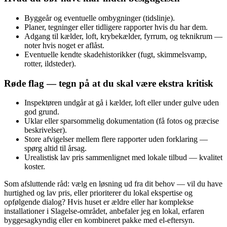
Byggeår og eventuelle ombygninger (tidslinje).
Planer, tegninger eller tidligere rapporter hvis du har dem.
Adgang til kælder, loft, krybekælder, fyrrum, og teknikrum —
noter hvis noget er aflåst.
Eventuelle kendte skadehistorikker (fugt, skimmelsvamp,
rotter, ildsteder).
Røde flag — tegn på at du skal være ekstra kritisk
Inspektøren undgår at gå i kælder, loft eller under gulve uden
god grund.
Uklar eller sparsommelig dokumentation (få fotos og præcise
beskrivelser).
Store afvigelser mellem flere rapporter uden forklaring —
spørg altid til årsag.
Urealistisk lav pris sammenlignet med lokale tilbud — kvalitet
koster.
Som afsluttende råd: vælg en løsning ud fra dit behov — vil du have
hurtighed og lav pris, eller prioriterer du lokal ekspertise og
opfølgende dialog? Hvis huset er ældre eller har komplekse
installationer i Slagelse‑området, anbefaler jeg en lokal, erfaren
byggesagkyndig eller en kombineret pakke med el‑eftersyn.