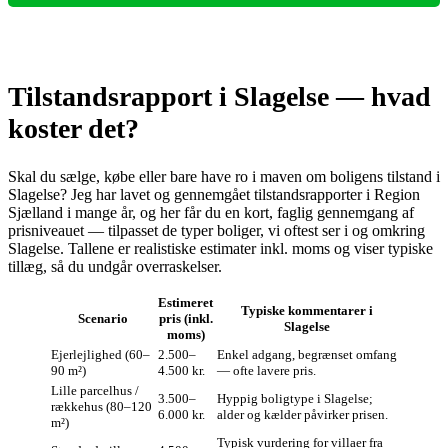
Tilstandsrapport i Slagelse — hvad
koster det?
Skal du sælge, købe eller bare have ro i maven om boligens tilstand i
Slagelse? Jeg har lavet og gennemgået tilstandsrapporter i Region
Sjælland i mange år, og her får du en kort, faglig gennemgang af
prisniveauet — tilpasset de typer boliger, vi oftest ser i og omkring
Slagelse. Tallene er realistiske estimater inkl. moms og viser typiske
tillæg, så du undgår overraskelser.
Estimeret
Typiske kommentarer i
Scenario
pris (inkl.
Slagelse
moms)
Ejerlejlighed (60–
2.500–
Enkel adgang, begrænset omfang
90 m²)
4.500 kr.
— ofte lavere pris.
Lille parcelhus /
3.500–
Hyppig boligtype i Slagelse;
rækkehus (80–120
6.000 kr.
alder og kælder påvirker prisen.
m²)
Typisk vurdering for villaer fra