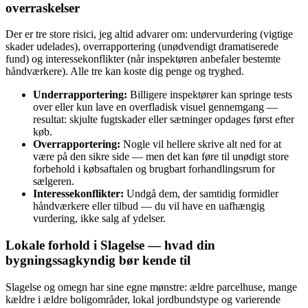
overraskelser
Der er tre store risici, jeg altid advarer om: undervurdering (vigtige
skader udelades), overrapportering (unødvendigt dramatiserede
fund) og interessekonflikter (når inspektøren anbefaler bestemte
håndværkere). Alle tre kan koste dig penge og tryghed.
Underrapportering:
Billigere inspektører kan springe tests
over eller kun lave en overfladisk visuel gennemgang —
resultat: skjulte fugtskader eller sætninger opdages først efter
køb.
Overrapportering:
Nogle vil hellere skrive alt ned for at
være på den sikre side — men det kan føre til unødigt store
forbehold i købsaftalen og brugbart forhandlingsrum for
sælgeren.
Interessekonflikter:
Undgå dem, der samtidig formidler
håndværkere eller tilbud — du vil have en uafhængig
vurdering, ikke salg af ydelser.
Lokale forhold i Slagelse — hvad din
bygningssagkyndig bør kende til
Slagelse og omegn har sine egne mønstre: ældre parcelhuse, mange
kældre i ældre boligområder, lokal jordbundstype og varierende