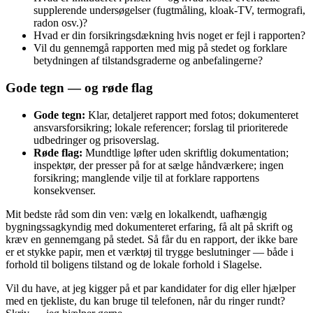
supplerende undersøgelser (fugtmåling, kloak-TV, termografi,
radon osv.)?
Hvad er din forsikringsdækning hvis noget er fejl i rapporten?
Vil du gennemgå rapporten med mig på stedet og forklare
betydningen af tilstandsgraderne og anbefalingerne?
Gode tegn — og røde flag
Gode tegn:
Klar, detaljeret rapport med fotos; dokumenteret
ansvarsforsikring; lokale referencer; forslag til prioriterede
udbedringer og prisoverslag.
Røde flag:
Mundtlige løfter uden skriftlig dokumentation;
inspektør, der presser på for at sælge håndværkere; ingen
forsikring; manglende vilje til at forklare rapportens
konsekvenser.
Mit bedste råd som din ven: vælg en lokalkendt, uafhængig
bygningssagkyndig med dokumenteret erfaring, få alt på skrift og
kræv en gennemgang på stedet. Så får du en rapport, der ikke bare
er et stykke papir, men et værktøj til trygge beslutninger — både i
forhold til boligens tilstand og de lokale forhold i Slagelse.
Vil du have, at jeg kigger på et par kandidater for dig eller hjælper
med en tjekliste, du kan bruge til telefonen, når du ringer rundt?