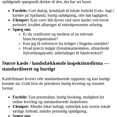
opfølgende spørgsmål direkte til den, der har set huset.
Fordele:
God dialog, kendskab til lokale forhold (f.eks. fugt i
kældre på Sjælland), hurtig opfølgning, ofte høj faglighed.
Ulemper:
Kan være lidt dyrere end store kæder ved travle
perioder; kvalitet afhænger af enkeltpersonens erfaring.
Spørg om:
Er du certificeret og medlem af en relevant
brancheorganisation?
Kan jeg få referencer fra boliger i Slagelse-området?
Hvad præcis indgår (fotodokumentation, afmærkede
fejl/omfangskoder, anbefalinger til håndværker)?
Større kæde / landsdækkende inspektionsfirma —
standardiseret og hurtigt
Kædefirmaer leverer ofte standardiserede rapporter og kan hurtigt
komme ud. Godt hvis du prioriterer hurtig levering og ensartet
format.
Fordele:
Fast prisstruktur, hurtig booking, mulighed for
online levering og standardiserede skabeloner.
Ulemper:
Mindre lokal indsigt, rutinetjek kan overse lokale
særlige forhold, mindre personlig opfølgning.
Spørg om: