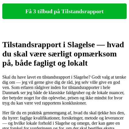
Få 3 tilbud på Tilstandsrapport
Tilstandsrapport i Slagelse — hvad
du skal være særligt opmærksom
på, både fagligt og lokalt
Skal du have lavet en tilstandsrapport i Slagelse? Godt valg at tænke
dig om — jeg vil gerne give dig de råd, jeg selv ville give en god
ven. Som erfaren rådgiver inden for tilstandsrapporter i hele
Danmark ser jeg både de klassiske faldgruber og de lokale nuancer,
der betyder noget for din oplevelse, prisen og ikke mindst for hvor
tryg du kan være ved rapportens konklusioner.
Her får du en praktisk gennemgang af, hvad du skal tjekke hos den,
du hyrer: faglige kvalifikationer, forsikringer, metode og leverancer
— og hvilke lokale forhold i Slagelse og omegn, der kan gøre en
stor forskel for vurderingen og for, om der skal bestilles ekstra