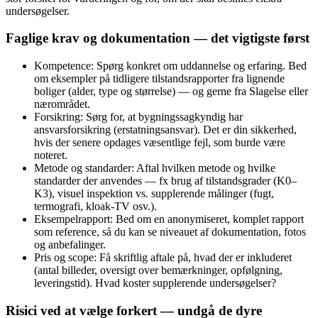
undersøgelser.
Faglige krav og dokumentation — det vigtigste først
Kompetence: Spørg konkret om uddannelse og erfaring. Bed
om eksempler på tidligere tilstandsrapporter fra lignende
boliger (alder, type og størrelse) — og gerne fra Slagelse eller
nærområdet.
Forsikring: Sørg for, at bygningssagkyndig har
ansvarsforsikring (erstatningsansvar). Det er din sikkerhed,
hvis der senere opdages væsentlige fejl, som burde være
noteret.
Metode og standarder: Aftal hvilken metode og hvilke
standarder der anvendes — fx brug af tilstandsgrader (K0–
K3), visuel inspektion vs. supplerende målinger (fugt,
termografi, kloak-TV osv.).
Eksempelrapport: Bed om en anonymiseret, komplet rapport
som reference, så du kan se niveauet af dokumentation, fotos
og anbefalinger.
Pris og scope: Få skriftlig aftale på, hvad der er inkluderet
(antal billeder, oversigt over bemærkninger, opfølgning,
leveringstid). Hvad koster supplerende undersøgelser?
Risici ved at vælge forkert — undgå de dyre