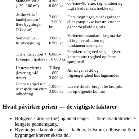
Standard villa
4.500–
60’erne–90’erne; tag, vinduer og
(120–180 m²)
8.000 kr.
fugt i kælder kan trække op.
Ældre villa /
7.000–
Flere bygninger, avlsbygninger
landejendom /
12.000+
eller komplekse konstruktioner
flere bygninger
kr.
øger arbejdstid og pris.
(>180 m²)
Varierende standard; læg mærke
Sommerhus /
3.000–
til fugt, ventilation og
fritidsbygning
6.500 kr.
fundament nær kysten.
Populært valg ved salg — giver
Tilstandsrapport +
6.000–
køber større tryghed og færre
El‑rapport (pakke)
10.000 kr.
spørgsmål.
Hastevurdering
Tillæg
Afhænger af tid og
(levering <48
1.000–
tilgængelighed hos fagmanden.
timer)
3.000 kr.
Genbesigtigelse /
1.000–
Lavere timeforbrug, ofte fast pris
re‑inspektion efter
3.000 kr.
for opfølgende kontrol.
udbedring
Hvad påvirker prisen — de vigtigste faktorer
Boligens størrelse (m²) og antal etager — flere kvadratmeter =
længere gennemgang.
Bygningens kompleksitet — kælder, loftsrum, udhuse og flere
bygninger kræver ekstra tid.