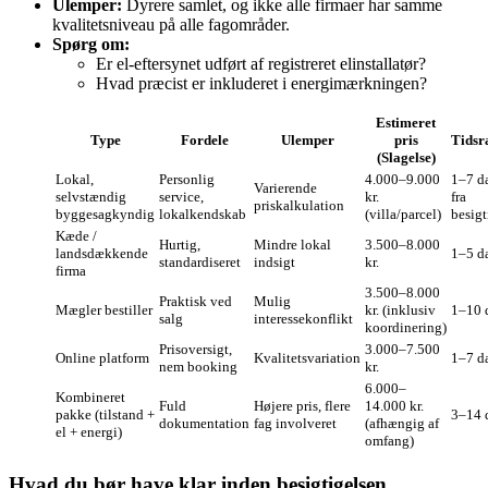
Ulemper:
Dyrere samlet, og ikke alle firmaer har samme
kvalitetsniveau på alle fagområder.
Spørg om:
Er el‑eftersynet udført af registreret elinstallatør?
Hvad præcist er inkluderet i energimærkningen?
Estimeret
Type
Fordele
Ulemper
pris
Tids
(Slagelse)
Lokal,
Personlig
4.000–9.000
1–7 d
Varierende
selvstændig
service,
kr.
fra
priskalkulation
byggesagkyndig
lokalkendskab
(villa/parcel)
besigt
Kæde /
Hurtig,
Mindre lokal
3.500–8.000
landsdækkende
1–5 d
standardiseret
indsigt
kr.
firma
3.500–8.000
Praktisk ved
Mulig
Mægler bestiller
kr. (inklusiv
1–10 
salg
interessekonflikt
koordinering)
Prisoversigt,
3.000–7.500
Online platform
Kvalitetsvariation
1–7 d
nem booking
kr.
6.000–
Kombineret
Fuld
Højere pris, flere
14.000 kr.
pakke (tilstand +
3–14 
dokumentation
fag involveret
(afhængig af
el + energi)
omfang)
Hvad du bør have klar inden besigtigelsen