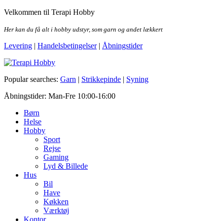
Skip
Velkommen til Terapi Hobby
to
the
Her kan du få alt i hobby udstyr, som garn og andet lækkert
content
Levering
|
Handelsbetingelser
|
Åbningstider
Terapi Hobby
Popular searches:
Garn
|
Strikkepinde
|
Syning
Åbningstider: Man-Fre 10:00-16:00
Børn
Helse
Hobby
Sport
Rejse
Gaming
Lyd & Billede
Hus
Bil
Have
Køkken
Værktøj
Kontor