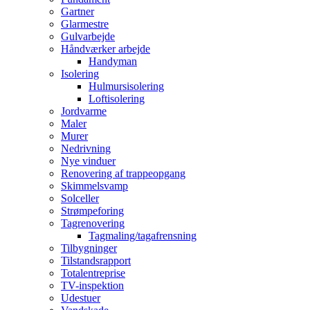
Gartner
Glarmestre
Gulvarbejde
Håndværker arbejde
Handyman
Isolering
Hulmursisolering
Loftisolering
Jordvarme
Maler
Murer
Nedrivning
Nye vinduer
Renovering af trappeopgang
Skimmelsvamp
Solceller
Strømpeforing
Tagrenovering
Tagmaling/tagafrensning
Tilbygninger
Tilstandsrapport
Totalentreprise
TV-inspektion
Udestuer