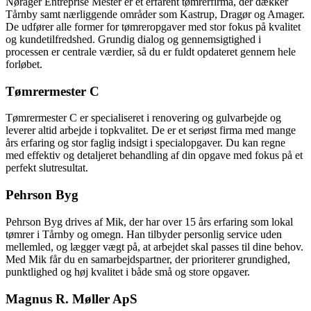
Nørager Entreprise Mester er et erfarent tømrerfirma, der dækker
Tårnby samt nærliggende områder som Kastrup, Dragør og Amager.
De udfører alle former for tømreropgaver med stor fokus på kvalitet
og kundetilfredshed. Grundig dialog og gennemsigtighed i
processen er centrale værdier, så du er fuldt opdateret gennem hele
forløbet.
Tømrermester C
Tømrermester C er specialiseret i renovering og gulvarbejde og
leverer altid arbejde i topkvalitet. De er et seriøst firma med mange
års erfaring og stor faglig indsigt i specialopgaver. Du kan regne
med effektiv og detaljeret behandling af din opgave med fokus på et
perfekt slutresultat.
Pehrson Byg
Pehrson Byg drives af Mik, der har over 15 års erfaring som lokal
tømrer i Tårnby og omegn. Han tilbyder personlig service uden
mellemled, og lægger vægt på, at arbejdet skal passes til dine behov.
Med Mik får du en samarbejdspartner, der prioriterer grundighed,
punktlighed og høj kvalitet i både små og store opgaver.
Magnus R. Møller ApS