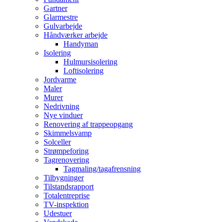
Gartner
Glarmestre
Gulvarbejde
Håndværker arbejde
Handyman
Isolering
Hulmursisolering
Loftisolering
Jordvarme
Maler
Murer
Nedrivning
Nye vinduer
Renovering af trappeopgang
Skimmelsvamp
Solceller
Strømpeforing
Tagrenovering
Tagmaling/tagafrensning
Tilbygninger
Tilstandsrapport
Totalentreprise
TV-inspektion
Udestuer