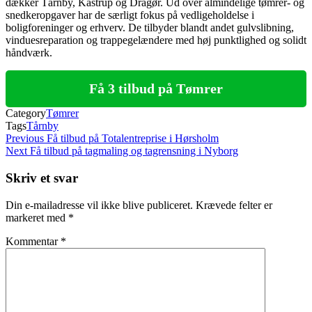
dækker Tårnby, Kastrup og Dragør. Ud over almindelige tømrer- og
snedkeropgaver har de særligt fokus på vedligeholdelse i
boligforeninger og erhverv. De tilbyder blandt andet gulvslibning,
vinduesreparation og trappegelændere med høj punktlighed og solidt
håndværk.
Få 3 tilbud på Tømrer
Category
Tømrer
Tags
Tårnby
Indlægsnavigation
Previous
Previous
Få tilbud på Totalentreprise i Hørsholm
Post
Next
Next
Få tilbud på tagmaling og tagrensning i Nyborg
Post
Skriv et svar
Din e-mailadresse vil ikke blive publiceret.
Krævede felter er
markeret med
*
Kommentar
*