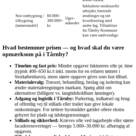
Inkluderer strukturelle
arbejder, bærende
Stor ombygning /
60.000–
ændringer og tæt
Uger–
tilbygning
300.000+
koordinering med
måneder
(tømrerandel)
kr.
andre fag. Tilladelser
fra Tårnby Kommune
kan være nødvendige.
Hvad bestemmer prisen — og hvad skal du være
opmærksom på i Tårnby?
Timeløn og fast pris:
Mindre opgaver faktureres ofte pr. time
(typisk 400–650 kr./t inkl. moms for en erfaren tømrer i
Storkøbenhavn), mens større opgaver gives som fast tilbud.
Materialevalg:
Træsort, behandling, beslag og isolering kan
ændre materialeregningen markant. Spørg altid om
alternativer (billigere vs. langtidsholdbare løsninger).
Adgang og logistik i Tårnby:
Parkering, indkørsel og brug
af offentlig vej til stillads eller trailer kan give lokale
omkostninger. For tættere byområder gælder oftere ekstra
gebyrer for plads og tidsbegrænsninger.
Stillads og sikkerhed:
Kræves ofte ved tagarbejde eller større
facaderenoveringer — beregn 5.000–30.000 kr. afhængig af
opgaven.