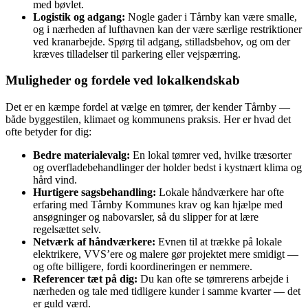
med bøvlet.
Logistik og adgang:
Nogle gader i Tårnby kan være smalle,
og i nærheden af lufthavnen kan der være særlige restriktioner
ved kranarbejde. Spørg til adgang, stilladsbehov, og om der
kræves tilladelser til parkering eller vejspærring.
Muligheder og fordele ved lokalkendskab
Det er en kæmpe fordel at vælge en tømrer, der kender Tårnby —
både byggestilen, klimaet og kommunens praksis. Her er hvad det
ofte betyder for dig:
Bedre materialevalg:
En lokal tømrer ved, hvilke træsorter
og overfladebehandlinger der holder bedst i kystnært klima og
hård vind.
Hurtigere sagsbehandling:
Lokale håndværkere har ofte
erfaring med Tårnby Kommunes krav og kan hjælpe med
ansøgninger og nabovarsler, så du slipper for at lære
regelsættet selv.
Netværk af håndværkere:
Evnen til at trække på lokale
elektrikere, VVS’ere og malere gør projektet mere smidigt —
og ofte billigere, fordi koordineringen er nemmere.
Referencer tæt på dig:
Du kan ofte se tømrerens arbejde i
nærheden og tale med tidligere kunder i samme kvarter — det
er guld værd.