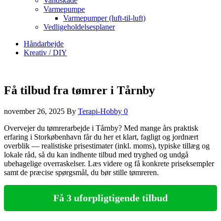
Vandskade
Varmepumpe
Varmepumper (luft-til-luft)
Vedligeholdelsesplaner
Håndarbejde
Kreativ / DIY
Få tilbud fra tømrer i Tårnby
november 26, 2025
By
Terapi-Hobby
0
Overvejer du tømrerarbejde i Tårnby? Med mange års praktisk
erfaring i Storkøbenhavn får du her et klart, fagligt og jordnært
overblik — realistiske prisestimater (inkl. moms), typiske tillæg og
lokale råd, så du kan indhente tilbud med tryghed og undgå
ubehagelige overraskelser. Læs videre og få konkrete priseksempler
samt de præcise spørgsmål, du bør stille tømreren.
Få 3 uforpligtigende tilbud