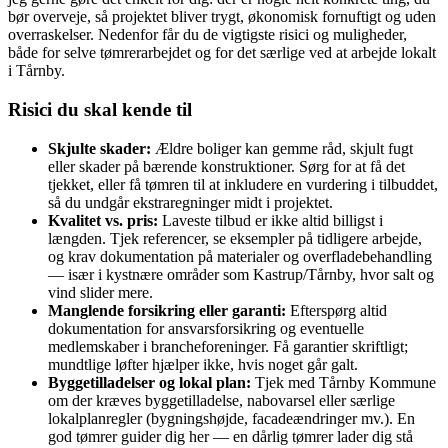
bør overveje, så projektet bliver trygt, økonomisk fornuftigt og uden
overraskelser. Nedenfor får du de vigtigste risici og muligheder,
både for selve tømrerarbejdet og for det særlige ved at arbejde lokalt
i Tårnby.
Risici du skal kende til
Skjulte skader:
Ældre boliger kan gemme råd, skjult fugt
eller skader på bærende konstruktioner. Sørg for at få det
tjekket, eller få tømren til at inkludere en vurdering i tilbuddet,
så du undgår ekstraregninger midt i projektet.
Kvalitet vs. pris:
Laveste tilbud er ikke altid billigst i
længden. Tjek referencer, se eksempler på tidligere arbejde,
og krav dokumentation på materialer og overfladebehandling
— især i kystnære områder som Kastrup/Tårnby, hvor salt og
vind slider mere.
Manglende forsikring eller garanti:
Efterspørg altid
dokumentation for ansvarsforsikring og eventuelle
medlemskaber i brancheforeninger. Få garantier skriftligt;
mundtlige løfter hjælper ikke, hvis noget går galt.
Byggetilladelser og lokal plan:
Tjek med Tårnby Kommune
om der kræves byggetilladelse, nabovarsel eller særlige
lokalplanregler (bygningshøjde, facadeændringer mv.). En
god tømrer guider dig her — en dårlig tømrer lader dig stå