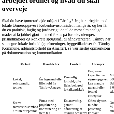
arbejdet ordnet og hvad du skal
overveje
Skal du have tømrerarbejde udført i Tårnby? Jeg har arbejdet med
lokale tømreropgaver i Københavnsområdet i mange år, og her får
du en praktisk, faglig og jordnær guide til de mest almindelige
måder at få jobbet gjort — med fokus på fordele, ulemper,
prisindikatorer og konkrete spørgsmål til håndværkeren. Tårnby har
sine egne lokale forhold (ejerforeninger, byggetilladelser fra Tårnby
Kommune, adgangsforhold på Amager), så vær særlig opmærksom
på dokumentation og kommunikation.
Metode
Hvad det er
Fordele
Ulemper
Begrænset
kapacitet ved
Min
Personligt
Lokal,
Én fagmand eller
større opgaver,
50
forhold, ofte
selvstændig
lille hold fra
kan mangle
Ud
fleksibel, god
tømrer
Tårnby/Amager
garanti eller
3.0
lokalkendskab
formel
stk
entreprise
Firma med
Én ansvarlig,
Oftere dyrere,
Større
Om
projektering,
garanti,
mindre
tømrervirksomhed
50
koordinering af
håndtering af
personlig
/ totalentreprenør
af
flere fag
myndighedskrav
kontakt