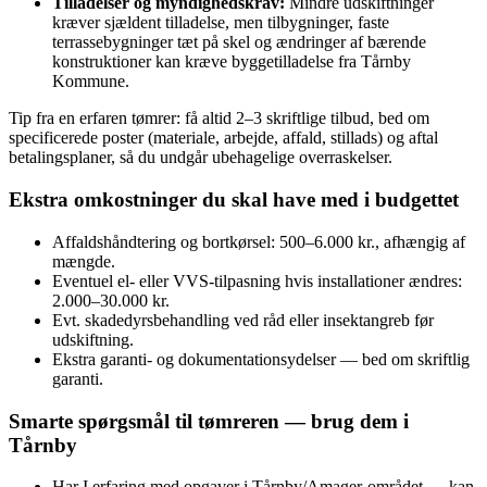
Tilladelser og myndighedskrav:
Mindre udskiftninger
kræver sjældent tilladelse, men tilbygninger, faste
terrassebygninger tæt på skel og ændringer af bærende
konstruktioner kan kræve byggetilladelse fra Tårnby
Kommune.
Tip fra en erfaren tømrer: få altid 2–3 skriftlige tilbud, bed om
specificerede poster (materiale, arbejde, affald, stillads) og aftal
betalingsplaner, så du undgår ubehagelige overraskelser.
Ekstra omkostninger du skal have med i budgettet
Affaldshåndtering og bortkørsel: 500–6.000 kr., afhængig af
mængde.
Eventuel el- eller VVS‑tilpasning hvis installationer ændres:
2.000–30.000 kr.
Evt. skadedyrsbehandling ved råd eller insektangreb før
udskiftning.
Ekstra garanti- og dokumentationsydelser — bed om skriftlig
garanti.
Smarte spørgsmål til tømreren — brug dem i
Tårnby
Har I erfaring med opgaver i Tårnby/Amager-området — kan