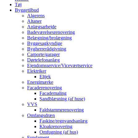
Tøj
Byggetilbud
Algerens
Altaner
Anlægsarbejde
Badeværelsesrenovering
Belægning/brolægning
Byggesagkyndige
Bygherrerådgivning
Carporte/garager
Dørtelefonanlæg
Ejendomsservice/Viceværtservice
Elektriker
Eltjek
Energimærke
Facaderenovering
Facademaling
Sandblæsning (af huse)
VVS
Faldstammerenovering
Omfangsdræn
Faskine/regnvandsanlæg
Kloakrenovering
Omfugning (af hus)
Fundament