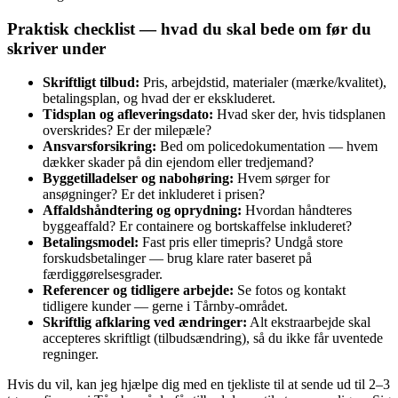
Praktisk checklist — hvad du skal bede om før du
skriver under
Skriftligt tilbud:
Pris, arbejdstid, materialer (mærke/kvalitet),
betalingsplan, og hvad der er ekskluderet.
Tidsplan og afleveringsdato:
Hvad sker der, hvis tidsplanen
overskrides? Er der milepæle?
Ansvarsforsikring:
Bed om policedokumentation — hvem
dækker skader på din ejendom eller tredjemand?
Byggetilladelser og nabohøring:
Hvem sørger for
ansøgninger? Er det inkluderet i prisen?
Affaldshåndtering og oprydning:
Hvordan håndteres
byggeaffald? Er containere og bortskaffelse inkluderet?
Betalingsmodel:
Fast pris eller timepris? Undgå store
forskudsbetalinger — brug klare rater baseret på
færdiggørelsesgrader.
Referencer og tidligere arbejde:
Se fotos og kontakt
tidligere kunder — gerne i Tårnby-området.
Skriftlig afklaring ved ændringer:
Alt ekstraarbejde skal
accepteres skriftligt (tilbudsændring), så du ikke får uventede
regninger.
Hvis du vil, kan jeg hjælpe dig med en tjekliste til at sende ud til 2–3