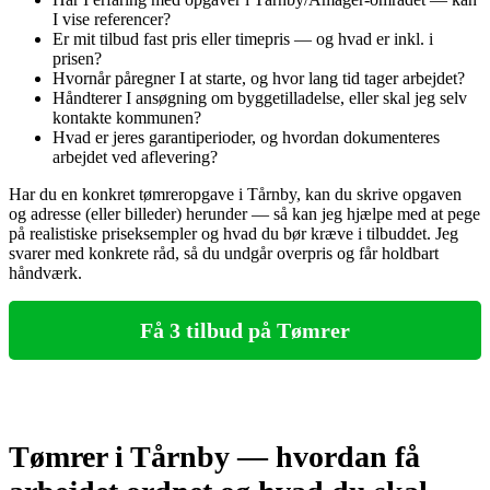
I vise referencer?
Er mit tilbud fast pris eller timepris — og hvad er inkl. i
prisen?
Hvornår påregner I at starte, og hvor lang tid tager arbejdet?
Håndterer I ansøgning om byggetilladelse, eller skal jeg selv
kontakte kommunen?
Hvad er jeres garantiperioder, og hvordan dokumenteres
arbejdet ved aflevering?
Har du en konkret tømreropgave i Tårnby, kan du skrive opgaven
og adresse (eller billeder) herunder — så kan jeg hjælpe med at pege
på realistiske priseksempler og hvad du bør kræve i tilbuddet. Jeg
svarer med konkrete råd, så du undgår overpris og får holdbart
håndværk.
Få 3 tilbud på Tømrer
Tømrer i Tårnby — hvordan få