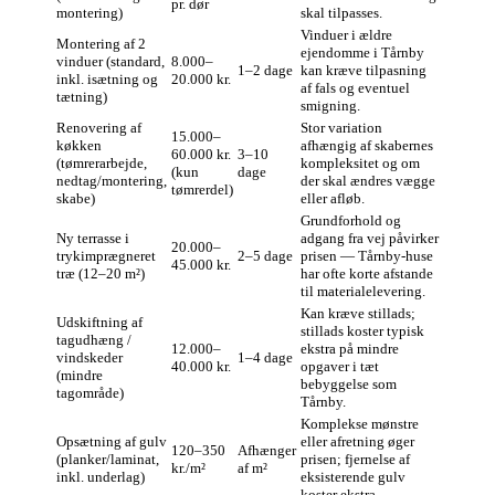
pr. dør
montering)
skal tilpasses.
Vinduer i ældre
Montering af 2
ejendomme i Tårnby
vinduer (standard,
8.000–
1–2 dage
kan kræve tilpasning
inkl. isætning og
20.000 kr.
af fals og eventuel
tætning)
smigning.
Renovering af
Stor variation
15.000–
køkken
afhængig af skabernes
60.000 kr.
3–10
(tømrerarbejde,
kompleksitet og om
(kun
dage
nedtag/montering,
der skal ændres vægge
tømrerdel)
skabe)
eller afløb.
Grundforhold og
Ny terrasse i
adgang fra vej påvirker
20.000–
trykimprægneret
2–5 dage
prisen — Tårnby-huse
45.000 kr.
træ (12–20 m²)
har ofte korte afstande
til materialelevering.
Kan kræve stillads;
Udskiftning af
stillads koster typisk
tagudhæng /
12.000–
ekstra på mindre
vindskeder
1–4 dage
40.000 kr.
opgaver i tæt
(mindre
bebyggelse som
tagområde)
Tårnby.
Komplekse mønstre
Opsætning af gulv
eller afretning øger
120–350
Afhænger
(planker/laminat,
prisen; fjernelse af
kr./m²
af m²
inkl. underlag)
eksisterende gulv
koster ekstra.