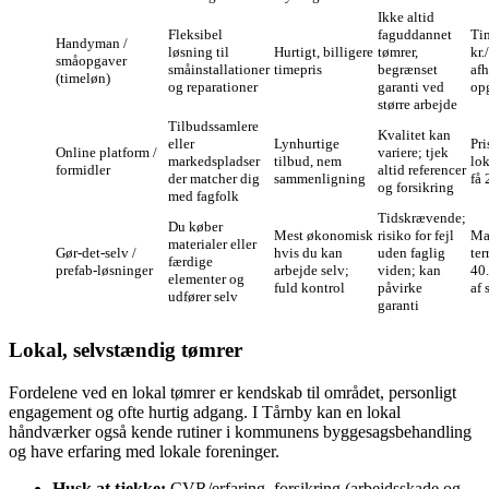
Ikke altid
Fleksibel
faguddannet
Ti
Handyman /
løsning til
Hurtigt, billigere
tømrer,
kr.
småopgaver
småinstallationer
timepris
begrænset
af
(timeløn)
og reparationer
garanti ved
op
større arbejde
Tilbudssamlere
Kvalitet kan
eller
Lynhurtige
Pri
Online platform /
variere; tjek
markedspladser
tilbud, nem
lo
formidler
altid referencer
der matcher dig
sammenligning
få 
og forsikring
med fagfolk
Tidskrævende;
Du køber
Mest økonomisk
risiko for fejl
Mat
materialer eller
Gør‑det‑selv /
hvis du kan
uden faglig
ter
færdige
prefab‑løsninger
arbejde selv;
viden; kan
40.
elementer og
fuld kontrol
påvirke
af 
udfører selv
garanti
Lokal, selvstændig tømrer
Fordelene ved en lokal tømrer er kendskab til området, personligt
engagement og ofte hurtig adgang. I Tårnby kan en lokal
håndværker også kende rutiner i kommunens byggesagsbehandling
og have erfaring med lokale foreninger.
Husk at tjekke:
CVR/erfaring, forsikring (arbejdsskade og