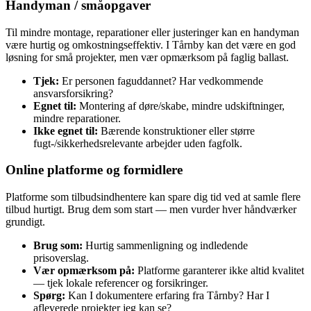
Handyman / småopgaver
Til mindre montage, reparationer eller justeringer kan en handyman
være hurtig og omkostningseffektiv. I Tårnby kan det være en god
løsning for små projekter, men vær opmærksom på faglig ballast.
Tjek:
Er personen faguddannet? Har vedkommende
ansvarsforsikring?
Egnet til:
Montering af døre/skabe, mindre udskiftninger,
mindre reparationer.
Ikke egnet til:
Bærende konstruktioner eller større
fugt‑/sikkerhedsrelevante arbejder uden fagfolk.
Online platforme og formidlere
Platforme som tilbudsindhentere kan spare dig tid ved at samle flere
tilbud hurtigt. Brug dem som start — men vurder hver håndværker
grundigt.
Brug som:
Hurtig sammenligning og indledende
prisoverslag.
Vær opmærksom på:
Platforme garanterer ikke altid kvalitet
— tjek lokale referencer og forsikringer.
Spørg:
Kan I dokumentere erfaring fra Tårnby? Har I
afleverede projekter jeg kan se?