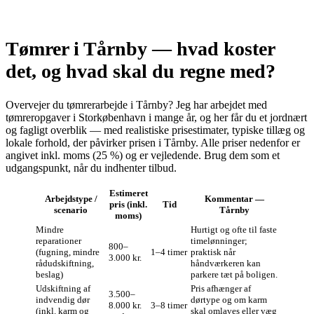
Tømrer i Tårnby — hvad koster
det, og hvad skal du regne med?
Overvejer du tømrerarbejde i Tårnby? Jeg har arbejdet med
tømreropgaver i Storkøbenhavn i mange år, og her får du et jordnært
og fagligt overblik — med realistiske prisestimater, typiske tillæg og
lokale forhold, der påvirker prisen i Tårnby. Alle priser nedenfor er
angivet inkl. moms (25 %) og er vejledende. Brug dem som et
udgangspunkt, når du indhenter tilbud.
Estimeret
Arbejdstype /
Kommentar —
pris (inkl.
Tid
scenario
Tårnby
moms)
Mindre
Hurtigt og ofte til faste
reparationer
timelønninger;
800–
(fugning, mindre
1–4 timer
praktisk når
3.000 kr.
rådudskiftning,
håndværkeren kan
beslag)
parkere tæt på boligen.
Udskiftning af
Pris afhænger af
3.500–
indvendig dør
dørtype og om karm
8.000 kr.
3–8 timer
(inkl. karm og
skal omlaves eller væg