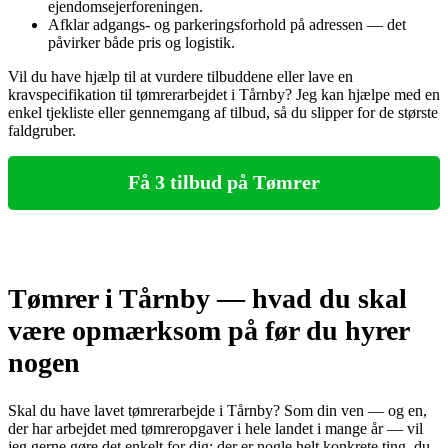
ejendomsejerforeningen.
Afklar adgangs‑ og parkeringsforhold på adressen — det
påvirker både pris og logistik.
Vil du have hjælp til at vurdere tilbuddene eller lave en
kravspecifikation til tømrerarbejdet i Tårnby? Jeg kan hjælpe med en
enkel tjekliste eller gennemgang af tilbud, så du slipper for de største
faldgruber.
Få 3 tilbud på Tømrer
Tømrer i Tårnby — hvad du skal
være opmærksom på før du hyrer
nogen
Skal du have lavet tømrerarbejde i Tårnby? Som din ven — og en,
der har arbejdet med tømreropgaver i hele landet i mange år — vil
jeg gerne gøre det enkelt for dig: der er nogle helt konkrete ting, du