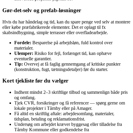
Gør‑det‑selv og prefab‑løsninger
Hvis du har håndelag og tid, kan du spare penge ved selv at montere
eller købe præfabrikerede elementer. Det er oplagt til fx
skabsindbygning, simple terrasser eller overfladearbejde.
Fordele:
Besparelse på arbejdsløn, fuld kontrol over
materialer.
Ulemper:
Risiko for fejl, forlænget tid, kan ophæve
eventuelle garantier.
Tip:
Overvej at få faglig gennemgang af kritiske punkter
(konstruktion, fugt, tætningsdetaljer) før du starter.
Kort tjekliste før du vælger
Indhent mindst 2–3 skriftlige tilbud og sammenlign både pris
og omfang.
Tjek CVR, forsikringer og få referencer — spørg gerne om
lokale projekter i Tårnby eller på Amager.
Få altid en skriftlig aftale: arbejdesomfang, materialer,
tidsplan, betaling og reklamationsfrist.
Undersøg om arbejdet kræver byggesag eller tilladelse fra
Tårnby Kommune eller godkendelse fra