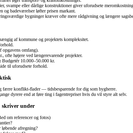
rfarter øger transport- og kranomkostninger.
r, svampe eller dårlige konstruktioner giver uforudsete meromkostning
n og badeværelser løfter prisen markant.
aringsværdige bygninger kræver ofte mere rådgivning og længere sagsbe
hængig af kommune og projektets kompleksitet.
forhold.
f opgavens omfang).
, ofte højere ved længerevarende projekter.
:
Budgetér 10.000–50.000 kr.
de til uforudsete forhold.
ktisk
g færre konflikt‑flader — tidsbesparende for dig som bygherre.
ge dyrere end at føre ting i fagentrepriser hvis du vil styre alt selv.
 skriver under
(Bed om referencer og fotos)
antier?
r løbende afregning?