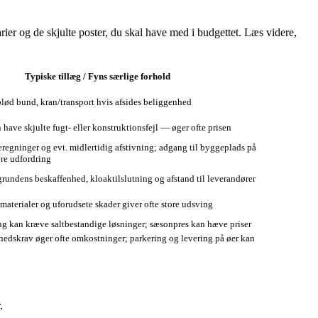
rier og de skjulte poster, du skal have med i budgettet. Læs videre,
Typiske tillæg / Fyns særlige forhold
lød bund, kran/transport hvis afsides beliggenhed
have skjulte fugt‑ eller konstruktionsfejl — øger ofte prisen
regninger og evt. midlertidig afstivning; adgang til byggeplads på
re udfordring
 grundens beskaffenhed, kloaktilslutning og afstand til leverandører
materialer og uforudsete skader giver ofte store udsving
ng kan kræve saltbestandige løsninger; sæsonpres kan hæve priser
hedskrav øger ofte omkostninger; parkering og levering på øer kan
.