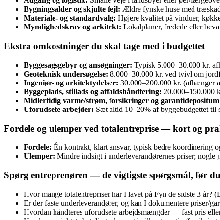
Adgang og logistik:
Smalle veje i landsbyer eller øer/færgeove
Bygningsalder og skjulte fejl:
Ældre fynske huse med træskade
Materiale‑ og standardvalg:
Højere kvalitet på vinduer, køkke
Myndighedskrav og arkitekt:
Lokalplaner, fredede eller bev
Ekstra omkostninger du skal tage med i budgettet
Byggesagsgebyr og ansøgninger:
Typisk 5.000–30.000 kr. af
Geoteknisk undersøgelse:
8.000–30.000 kr. ved tvivl om jord
Ingeniør- og arkitektydelser:
30.000–200.000 kr. (afhænger a
Byggeplads, stillads og affaldshåndtering:
20.000–150.000 kr.
Midlertidig varme/strøm, forsikringer og garantidepositum
Uforudsete arbejder:
Sæt altid 10–20% af byggebudgettet til si
Fordele og ulemper ved totalentreprise — kort og pra
Fordele:
Én kontrakt, klart ansvar, typisk bedre koordinering o
Ulemper:
Mindre indsigt i underleverandørernes priser; nogle gan
Spørg entreprenøren — de vigtigste spørgsmål, før du
Hvor mange totalentrepriser har I lavet på Fyn de sidste 3 år? 
Er der faste underleverandører, og kan I dokumentere priser/gar
Hvordan håndteres uforudsete arbejdsmængder — fast pris elle