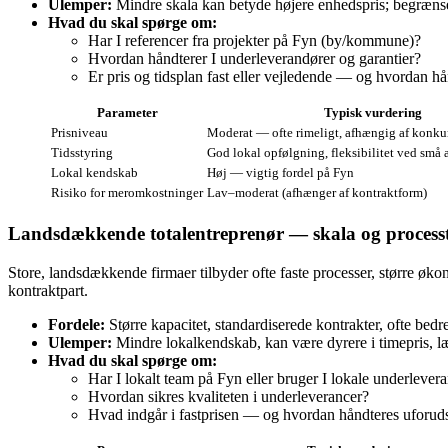
Ulemper:
Mindre skala kan betyde højere enhedspris; begrænset k
Hvad du skal spørge om:
Har I referencer fra projekter på Fyn (by/kommune)?
Hvordan håndterer I underleverandører og garantier?
Er pris og tidsplan fast eller vejledende — og hvordan h
Parameter
Typisk vurdering
Prisniveau
Moderat — ofte rimeligt, afhængig af konku
Tidsstyring
God lokal opfølgning, fleksibilitet ved små
Lokal kendskab
Høj — vigtig fordel på Fyn
Risiko for meromkostninger
Lav–moderat (afhænger af kontraktform)
Landsdækkende totalentreprenør — skala og process
Store, landsdækkende firmaer tilbyder ofte faste processer, større øko
kontraktpart.
Fordele:
Større kapacitet, standardiserede kontrakter, ofte bedr
Ulemper:
Mindre lokalkendskab, kan være dyrere i timepris, l
Hvad du skal spørge om:
Har I lokalt team på Fyn eller bruger I lokale underlever
Hvordan sikres kvaliteten i underleverancer?
Hvad indgår i fastprisen — og hvordan håndteres uforuds