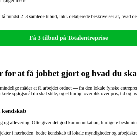
er følger med?
t få mindst 2–3 samlede tilbud, inkl. detaljerede beskrivelser af, hvad 
Få 3 tilbud på Totalentreprise
for at få jobbet gjort og hvad du ska
ndelige måder at få arbejdet ordnet — fra den lokale fynske entreprenør
ete spørgsmål du skal stille, og et hurtigt overblik over pris, tid og ris
lt kendskab
ing og aflevering. Ofte giver det god kommunikation, hurtigere beslutni
jekter i nærheden, bedre kendskab til lokale myndigheder og arbejdskra