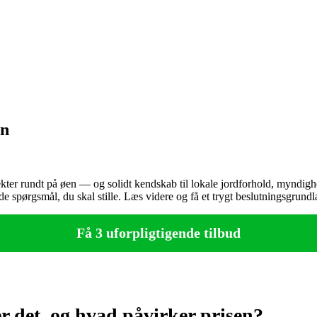
yn
ekter rundt på øen — og solidt kendskab til lokale jordforhold, myndig
de spørgsmål, du skal stille. Læs videre og få et trygt beslutningsgrundl
Få 3 uforpligtigende tilbud
r det, og hvad påvirker prisen?