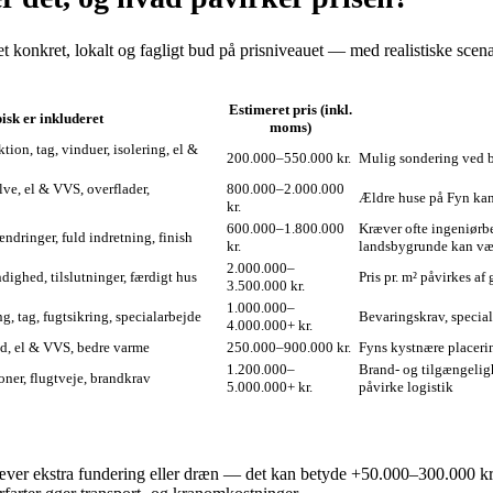
et konkret, lokalt og fagligt bud på prisniveauet — med realistiske scena
Estimeret pris (inkl.
isk er inkluderet
moms)
on, tag, vinduer, isolering, el &
200.000–550.000 kr.
Mulig sondering ved b
ve, el & VVS, overflader,
800.000–2.000.000
Ældre huse på Fyn kan 
kr.
600.000–1.800.000
Kræver ofte ingeniørbe
dringer, fuld indretning, finish
kr.
landsbygrunde kan væ
2.000.000–
dighed, tilslutninger, færdigt hus
Pris pr. m² påvirkes af
3.500.000 kr.
1.000.000–
g, tag, fugtsikring, specialarbejde
Bevaringskrav, special
4.000.000+ kr.
ad, el & VVS, bedre varme
250.000–900.000 kr.
Fyns kystnære placeri
1.200.000–
Brand- og tilgængelig
ioner, flugtveje, brandkrav
5.000.000+ kr.
påvirke logistik
ræver ekstra fundering eller dræn — det kan betyde +50.000–300.000 kr