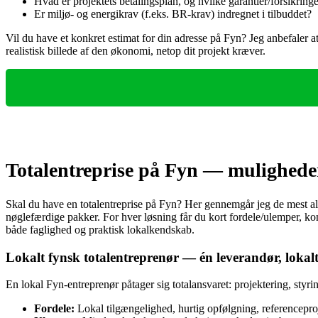
Hvad er projektets betalingsplan, og hvilke garantier/forsikring
Er miljø- og energikrav (f.eks. BR-krav) indregnet i tilbuddet?
Vil du have et konkret estimat for din adresse på Fyn? Jeg anbefaler a
realistisk billede af den økonomi, netop dit projekt kræver.
Totalentreprise på Fyn — muligheder 
Skal du have en totalentreprise på Fyn? Her gennemgår jeg de mest almi
nøglefærdige pakker. For hver løsning får du kort fordele/ulemper, konkr
både faglighed og praktisk lokalkendskab.
Lokalt fynsk totalentreprenør — én leverandør, loka
En lokal Fyn-entreprenør påtager sig totalansvaret: projektering, styr
Fordele:
Lokal tilgængelighed, hurtig opfølgning, referencepro