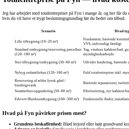
Jeg har arbejdet med totalentrepriser på Fyn i mange år, og her får du 
hvis du vil have et trygt beslutningsgrundlag før du beder om tilbud.
Scenario
Hvad typ
Fundament, bærende konstrukti
Lille tilbygning (10–20 m²)
VVS, indvendigt færdigt
Standard ombygning/renovering parcelhus
Tag, vinduer, køkken/bad, gul
(120–180 m²)
myndighedsarbejde
Stor tilbygning/ombygning (30–60 m²)
Udvidet fundering, bærende æn
Nybyg enfamiliehus (120–160 m²)
Fuld totalentreprise inkl. myn
Renovering af ældre fynsk gård /
Bærende reparationer, isolerin
bindingsværk
Sommerhus-opgradering (50–80 m²)
Efterisolering, nyt køkken/b
Erhverv/Butiksombygning (100–300 m²)
Funktionelle flader, installat
Hvad på Fyn påvirker prisen mest?
Grundens beskaffenhed:
Blød lerjord eller højt grundvand k