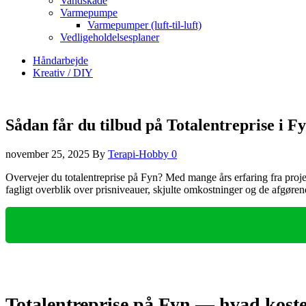
Vandskade
Varmepumpe
Varmepumper (luft-til-luft)
Vedligeholdelsesplaner
Håndarbejde
Kreativ / DIY
Sådan får du tilbud på Totalentreprise i F
november 25, 2025
By
Terapi-Hobby
0
Overvejer du totalentreprise på Fyn? Med mange års erfaring fra proj
fagligt overblik over prisniveauer, skjulte omkostninger og de afgøren
Totalentreprise på Fyn — hvad koste