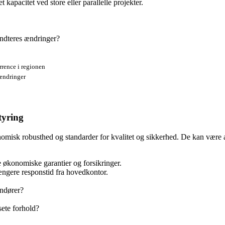
apacitet ved store eller parallelle projekter.
åndteres ændringer?
rrence i regionen
 ændringer
tyring
nomisk robusthed og standarder for kvalitet og sikkerhed. De kan være at
e økonomiske garantier og forsikringer.
ængere responstid fra hovedkontor.
andører?
ete forhold?