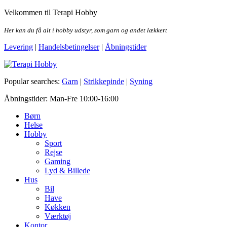
Skip
Velkommen til Terapi Hobby
to
the
Her kan du få alt i hobby udstyr, som garn og andet lækkert
content
Levering
|
Handelsbetingelser
|
Åbningstider
Terapi Hobby
Popular searches:
Garn
|
Strikkepinde
|
Syning
Åbningstider: Man-Fre 10:00-16:00
Børn
Helse
Hobby
Sport
Rejse
Gaming
Lyd & Billede
Hus
Bil
Have
Køkken
Værktøj
Kontor