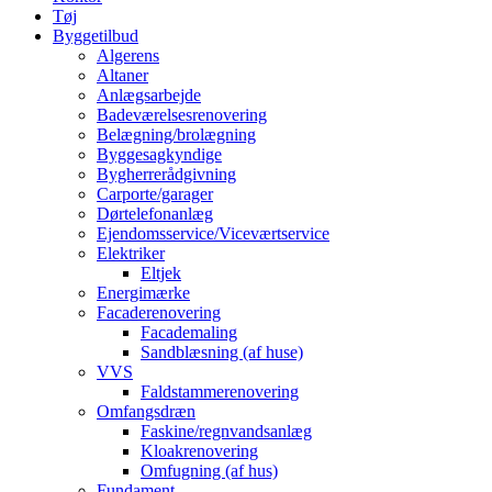
Tøj
Byggetilbud
Algerens
Altaner
Anlægsarbejde
Badeværelsesrenovering
Belægning/brolægning
Byggesagkyndige
Bygherrerådgivning
Carporte/garager
Dørtelefonanlæg
Ejendomsservice/Viceværtservice
Elektriker
Eltjek
Energimærke
Facaderenovering
Facademaling
Sandblæsning (af huse)
VVS
Faldstammerenovering
Omfangsdræn
Faskine/regnvandsanlæg
Kloakrenovering
Omfugning (af hus)
Fundament