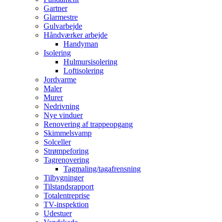
Gartner
Glarmestre
Gulvarbejde
Håndværker arbejde
Handyman
Isolering
Hulmursisolering
Loftisolering
Jordvarme
Maler
Murer
Nedrivning
Nye vinduer
Renovering af trappeopgang
Skimmelsvamp
Solceller
Strømpeforing
Tagrenovering
Tagmaling/tagafrensning
Tilbygninger
Tilstandsrapport
Totalentreprise
TV-inspektion
Udestuer