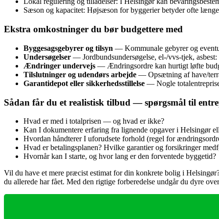
Lokal regulering og tilladelser: I Helsingør kan bevaringsbe
Sæson og kapacitet: Højsæson for byggerier betyder ofte længere
Ekstra omkostninger du bør budgettere med
Byggesagsgebyrer og tilsyn
— Kommunale gebyrer og eventuelt
Undersøgelser
— Jordbundsundersøgelse, el‑/vvs‑tjek, asbest:
Ændringer undervejs
— Ændringsordre kan hurtigt løfte bud
Tilslutninger og udendørs arbejde
— Opsætning af have/terras
Garantidepot eller sikkerhedsstillelse
— Nogle totalentreprise
Sådan får du et realistisk tilbud — spørgsmål til ent
Hvad er med i totalprisen — og hvad er ikke?
Kan I dokumentere erfaring fra lignende opgaver i Helsingør e
Hvordan håndterer I uforudsete forhold (regel for ændringsordr
Hvad er betalingsplanen? Hvilke garantier og forsikringer medf
Hvornår kan I starte, og hvor lang er den forventede byggetid?
Vil du have et mere præcist estimat for din konkrete bolig i Helsingør
du allerede har fået. Med den rigtige forberedelse undgår du dyre over