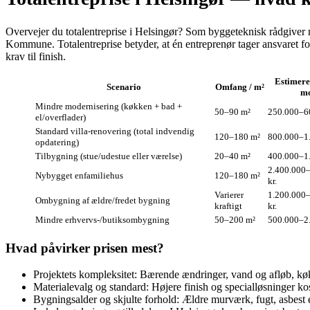
Overvejer du totalentreprise i Helsingør? Som byggeteknisk rådgiver m
Kommune. Totalentreprise betyder, at én entreprenør tager ansvaret f
krav til finish.
Estimeret
Scenario
Omfang / m²
m
Mindre modernisering (køkken + bad +
50–90 m²
250.000–60
el/overflader)
Standard villa‑renovering (total indvendig
120–180 m²
800.000–1.
opdatering)
Tilbygning (stue/udestue eller værelse)
20–40 m²
400.000–1.
2.400.000
Nybygget enfamiliehus
120–180 m²
kr.
Varierer
1.200.000
Ombygning af ældre/fredet bygning
kraftigt
kr.
Mindre erhvervs‑/butiksombygning
50–200 m²
500.000–2.
Hvad påvirker prisen mest?
Projektets kompleksitet: Bærende ændringer, vand og afløb, kø
Materialevalg og standard: Højere finish og specialløsninger k
Bygningsalder og skjulte forhold: Ældre murværk, fugt, asbest ell