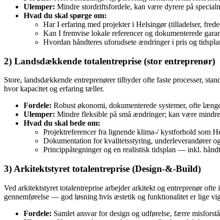
Ulemper:
Mindre stordriftsfordele, kan være dyrere på specialma
Hvad du skal spørge om:
Har I erfaring med projekter i Helsingør (tilladelser, fred
Kan I fremvise lokale referencer og dokumenterede garan
Hvordan håndteres uforudsete ændringer i pris og tidspl
2) Landsdækkende totalentreprise (stor entreprenør)
Store, landsdækkende entreprenører tilbyder ofte faste processer, stan
hvor kapacitet og erfaring tæller.
Fordele:
Robust økonomi, dokumenterede systemer, ofte længere 
Ulemper:
Mindre fleksible på små ændringer; kan være mindre 
Hvad du skal bede om:
Projektreferencer fra lignende klima-/ kystforhold som He
Dokumentation for kvalitetsstyring, underleverandører og
Princippåtegninger og en realistisk tidsplan — inkl. hån
3) Arkitektstyret totalentreprise (Design‑&‑Build)
Ved arkitektstyret totalentreprise arbejder arkitekt og entreprenør of
gennemførelse — god løsning hvis æstetik og funktionalitet er lige vig
Fordele:
Samlet ansvar for design og udførelse, færre misforst