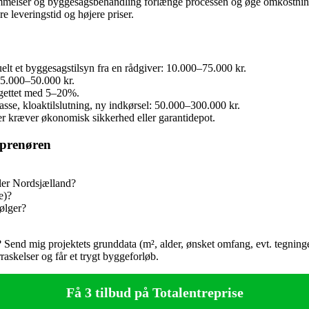
stemmelser og byggesagsbehandling forlænge processen og øge omkostnin
 leveringstid og højere priser.
 et byggesagstilsyn fra en rådgiver: 10.000–75.000 kr.
 5.000–50.000 kr.
gettet med 5–20%.
se, kloaktilslutning, ny indkørsel: 50.000–300.000 kr.
r kræver økonomisk sikkerhed eller garantidepot.
reprenøren
ller Nordsjælland?
e)?
ølger?
? Send mig projektets grunddata (m², alder, ønsket omfang, evt. tegninge
raskelser og får et trygt byggeforløb.
Få 3 tilbud på Totalentreprise