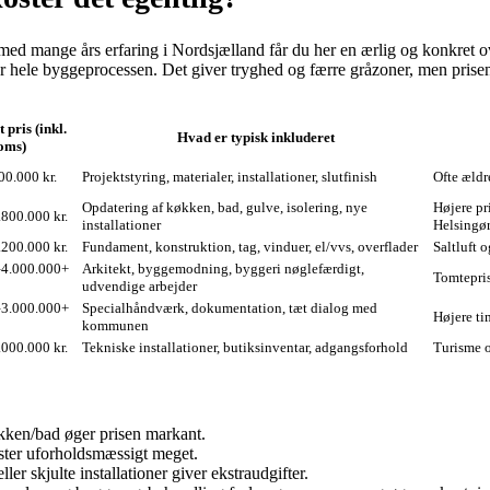
ed mange års erfaring i Nordsjælland får du her en ærlig og konkret ove
or hele byggeprocessen. Det giver tryghed og færre gråzoner, men pris
 pris (inkl.
Hvad er typisk inkluderet
oms)
0.000 kr.
Projektstyring, materialer, installationer, slutfinish
Ofte ældr
Opdatering af køkken, bad, gulve, isolering, nye
Højere pr
800.000 kr.
installationer
Helsingør
200.000 kr.
Fundament, konstruktion, tag, vinduer, el/vvs, overflader
Saltluft 
–4.000.000+
Arkitekt, byggemodning, byggeri nøglefærdigt,
Tomtepris
udvendige arbejder
–3.000.000+
Specialhåndværk, dokumentation, tæt dialog med
Højere ti
kommunen
000.000 kr.
Tekniske installationer, butiksinventar, adgangsforhold
Turisme o
kken/bad øger prisen markant.
oster uforholdsmæssigt meget.
er skjulte installationer giver ekstraudgifter.