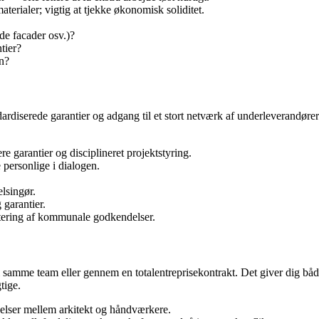
terialer; vigtig at tjekke økonomisk soliditet.
ede facader osv.)?
tier?
an?
dardiserede garantier og adgang til et stort netværk af underleverandører
garantier og disciplineret projektstyring.
personlige i dialogen.
lsingør.
 garantier.
dtering af kommunale godkendelser.
te i samme team eller gennem en totalentreprisekontrakt. Det giver dig b
tige.
åelser mellem arkitekt og håndværkere.