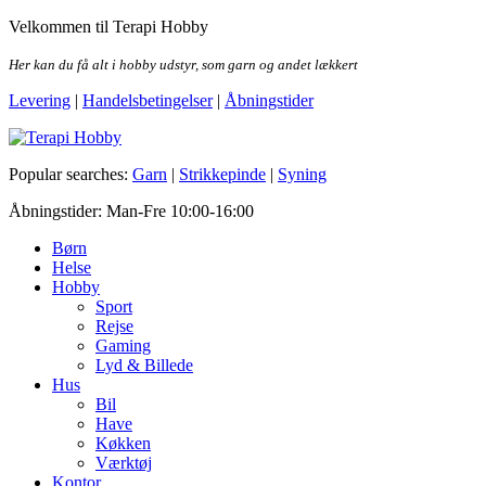
Skip
Velkommen til Terapi Hobby
to
the
Her kan du få alt i hobby udstyr, som garn og andet lækkert
content
Levering
|
Handelsbetingelser
|
Åbningstider
Terapi Hobby
Popular searches:
Garn
|
Strikkepinde
|
Syning
Åbningstider: Man-Fre 10:00-16:00
Børn
Helse
Hobby
Sport
Rejse
Gaming
Lyd & Billede
Hus
Bil
Have
Køkken
Værktøj
Kontor