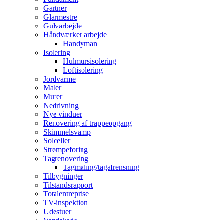
Gartner
Glarmestre
Gulvarbejde
Håndværker arbejde
Handyman
Isolering
Hulmursisolering
Loftisolering
Jordvarme
Maler
Murer
Nedrivning
Nye vinduer
Renovering af trappeopgang
Skimmelsvamp
Solceller
Strømpeforing
Tagrenovering
Tagmaling/tagafrensning
Tilbygninger
Tilstandsrapport
Totalentreprise
TV-inspektion
Udestuer