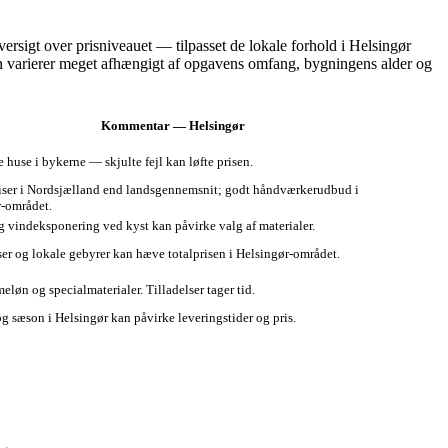
rsigt over prisniveauet — tilpasset de lokale forhold i Helsingør
en varierer meget afhængigt af opgavens omfang, bygningens alder og
Kommentar — Helsingør
e huse i bykerne — skjulte fejl kan løfte prisen.
iser i Nordsjælland end landsgennemsnit; godt håndværkerudbud i
‑området.
og vindeksponering ved kyst kan påvirke valg af materialer.
er og lokale gebyrer kan hæve totalprisen i Helsingør‑området.
meløn og specialmaterialer. Tilladelser tager tid.
g sæson i Helsingør kan påvirke leveringstider og pris.