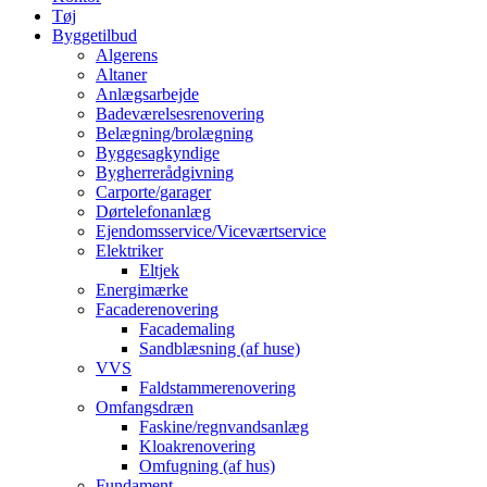
Tøj
Byggetilbud
Algerens
Altaner
Anlægsarbejde
Badeværelsesrenovering
Belægning/brolægning
Byggesagkyndige
Bygherrerådgivning
Carporte/garager
Dørtelefonanlæg
Ejendomsservice/Viceværtservice
Elektriker
Eltjek
Energimærke
Facaderenovering
Facademaling
Sandblæsning (af huse)
VVS
Faldstammerenovering
Omfangsdræn
Faskine/regnvandsanlæg
Kloakrenovering
Omfugning (af hus)
Fundament