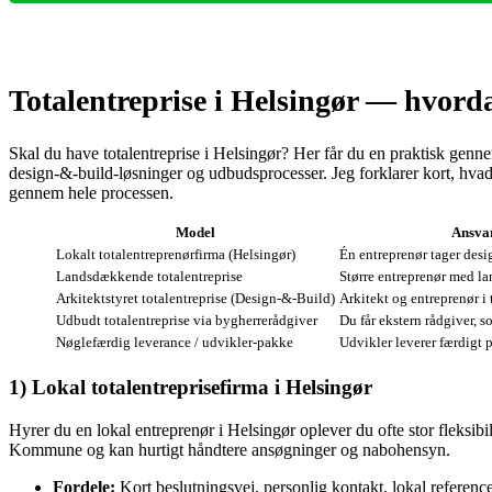
Totalentreprise i Helsingør — hvorda
Skal du have totalentreprise i Helsingør? Her får du en praktisk genn
design‑&‑build‑løsninger og udbudsprocesser. Jeg forklarer kort, hvad
gennem hele processen.
Model
Ansvar
Lokalt totalentreprenørfirma (Helsingør)
Én entreprenør tager desi
Landsdækkende totalentreprise
Større entreprenør med 
Arkitektstyret totalentreprise (Design‑&‑Build)
Arkitekt og entreprenør i
Udbudt totalentreprise via bygherrerådgiver
Du får ekstern rådgiver, 
Nøglefærdig leverance / udvikler‑pakke
Udvikler leverer færdigt 
1) Lokal totalentreprisefirma i Helsingør
Hyrer du en lokal entreprenør i Helsingør oplever du ofte stor fleksi
Kommune og kan hurtigt håndtere ansøgninger og nabohensyn.
Fordele:
Kort beslutningsvej, personlig kontakt, lokal referencer 