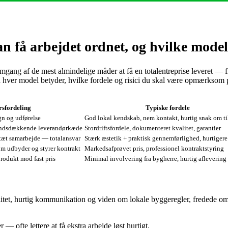
n få arbejdet ordnet, og hvilke mode
emgang af de mest almindelige måder at få en totalentreprise leveret — 
 hver model betyder, hvilke fordele og risici du skal være opmærksom på
sfordeling
Typiske fordele
gn og udførelse
God lokal kendskab, nem kontakt, hurtig snak om ti
landsdækkende leverandørkæde
Stordriftsfordele, dokumenteret kvalitet, garantier
 tæt samarbejde — totalansvar
Stærk æstetik + praktisk gennemførlighed, hurtigere
som udbyder og styrer kontrakt
Markedsafprøvet pris, professionel kontraktstyring
produkt mod fast pris
Minimal involvering fra bygherre, hurtig aflevering
bilitet, hurtig kommunikation og viden om lokale byggeregler, fredede o
— ofte lettere at få ekstra arbejde løst hurtigt.