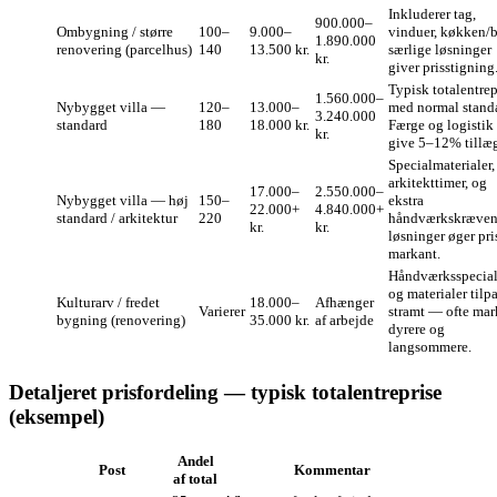
Inkluderer tag,
900.000–
Ombygning / større
100–
9.000–
vinduer, køkken/
1.890.000
renovering (parcelhus)
140
13.500 kr.
særlige løsninger
kr.
giver prisstigning
Typisk totalentrep
1.560.000–
Nybygget villa —
120–
13.000–
med normal stand
3.240.000
standard
180
18.000 kr.
Færge og logistik
kr.
give 5–12% tillæ
Specialmaterialer,
arkitekttimer, og
17.000–
2.550.000–
Nybygget villa — høj
150–
ekstra
22.000+
4.840.000+
standard / arkitektur
220
håndværkskræve
kr.
kr.
løsninger øger pri
markant.
Håndværksspecial
og materialer tilp
Kulturarv / fredet
18.000–
Afhænger
Varierer
stramt — ofte mar
bygning (renovering)
35.000 kr.
af arbejde
dyrere og
langsommere.
Detaljeret prisfordeling — typisk totalentreprise
(eksempel)
Andel
Post
Kommentar
af total