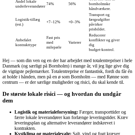
Andel lokale
74%
56%
bornholmske
underleverandører
håndværkere.
Transport og
Logistik‑tillæg
færgeafgifter
+7–12%
+0–3%
(est.)
påvirker
prisbildet.
Reducerer
Fast pris
Anbefalet
konflikter og giver
med
Varierer
kontrakttype
dig
milepæle
budget‑kontrol.
Hej — som din ven og en der har arbejdet med totalentrepriser i hele
Danmark (og særligt på Bornholm) i mange år, vil jeg lige give dig
de vigtigste pejlemærker. Totalentreprise er fantastisk, fordi du får én
at holde i hånden, men på en ø som Bornholm — med Rønne som
centrum — er der særlige muligheder og risici, du skal kende til.
De største lokale risici — og hvordan du undgår
dem
Logistik og materialeforsyning:
Færger, transporttider og
færre lokale leverandører kan forlænge leveringstider. Kræv
leveringsplan og alternative leverandører indskrevet i
kontrakten.
Kystklima og materialevalg:
Salt, vind og fugt kræver