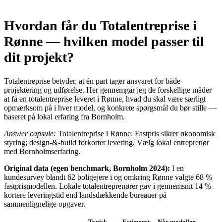
Hvordan får du Totalentreprise i
Rønne — hvilken model passer til
dit projekt?
Totalentreprise betyder, at én part tager ansvaret for både
projektering og udførelse. Her gennemgår jeg de forskellige måder
at få en totalentreprise leveret i Rønne, hvad du skal være særligt
opmærksom på i hver model, og konkrete spørgsmål du bør stille —
baseret på lokal erfaring fra Bornholm.
Answer capsule:
Totalentreprise i Rønne: Fastpris sikrer økonomisk
styring; design‑&‑build forkorter levering. Vælg lokal entreprenør
med Bornholmserfaring.
Original data (egen benchmark, Bornholm 2024):
I en
kundesurvey blandt 62 boligejere i og omkring Rønne valgte 68 %
fastprismodellen. Lokale totalentreprenører gav i gennemsnit 14 %
kortere leveringstid end landsdækkende bureauer på
sammenlignelige opgaver.
Typisk
Estimeret
Når modellen