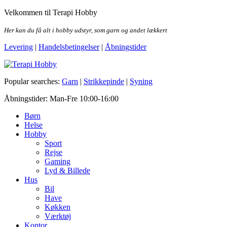
Skip
Velkommen til Terapi Hobby
to
the
Her kan du få alt i hobby udstyr, som garn og andet lækkert
content
Levering
|
Handelsbetingelser
|
Åbningstider
Terapi Hobby
Popular searches:
Garn
|
Strikkepinde
|
Syning
Åbningstider: Man-Fre 10:00-16:00
Børn
Helse
Hobby
Sport
Rejse
Gaming
Lyd & Billede
Hus
Bil
Have
Køkken
Værktøj
Kontor