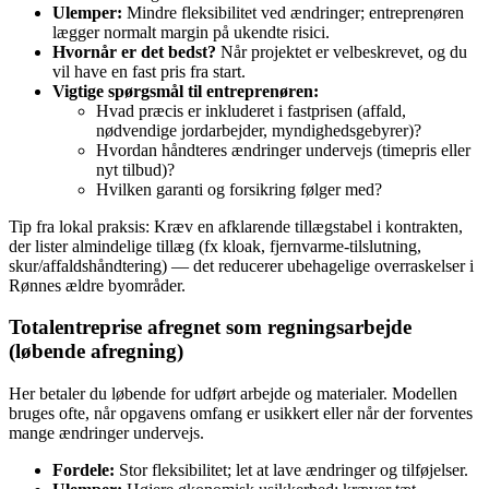
Ulemper:
Mindre fleksibilitet ved ændringer; entreprenøren
lægger normalt margin på ukendte risici.
Hvornår er det bedst?
Når projektet er velbeskrevet, og du
vil have en fast pris fra start.
Vigtige spørgsmål til entreprenøren:
Hvad præcis er inkluderet i fastprisen (affald,
nødvendige jordarbejder, myndighedsgebyrer)?
Hvordan håndteres ændringer undervejs (timepris eller
nyt tilbud)?
Hvilken garanti og forsikring følger med?
Tip fra lokal praksis: Kræv en afklarende tillægstabel i kontrakten,
der lister almindelige tillæg (fx kloak, fjernvarme-tilslutning,
skur/affaldshåndtering) — det reducerer ubehagelige overraskelser i
Rønnes ældre byområder.
Totalentreprise afregnet som regningsarbejde
(løbende afregning)
Her betaler du løbende for udført arbejde og materialer. Modellen
bruges ofte, når opgavens omfang er usikkert eller når der forventes
mange ændringer undervejs.
Fordele:
Stor fleksibilitet; let at lave ændringer og tilføjelser.