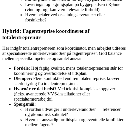
Leverings‑ og lagringsplan på byggepladsen i Rønne
(vind og fugt kan være relevante forhold).
Hvem betaler ved erstatningsleverancer eller
forsinkelse?
Hybrid: Fagentreprise koordineret af
totalentreprenør
Her indgår totalentreprenøren som koordinator, men arbejdet udføres
af specialiserede underleverandører på fagentrepriser. God balance
mellem specialkompetence og samlet ansvar.
Fordele:
Høj faglig kvalitet, mens totalentreprenøren står for
koordinering og overholdelse af tidsplan.
Ulemper:
Flere kontraktled end ren totalentreprise; kræver
stærk styring fra totalentreprenøren.
Hvornår er det bedst?
Ved teknisk komplekse opgaver
(f.eks. avancerede VVS‑installationer eller
specialtømrerarbejde).
Spørgsmål:
Hvordan udvælger I underleverandører — referencer
og økonomisk soliditet?
Hvem er ansvarlig for tidsplan og eventuelle konflikter
mellem fagene?