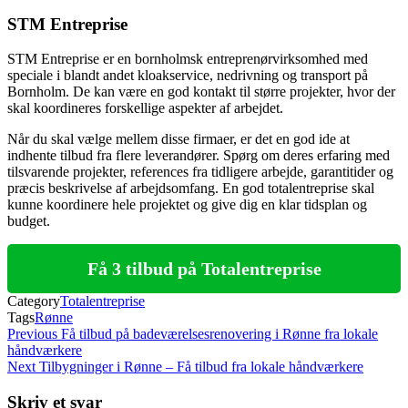
STM Entreprise
STM Entreprise er en bornholmsk entreprenørvirksomhed med
speciale i blandt andet kloakservice, nedrivning og transport på
Bornholm. De kan være en god kontakt til større projekter, hvor der
skal koordineres forskellige aspekter af arbejdet.
Når du skal vælge mellem disse firmaer, er det en god ide at
indhente tilbud fra flere leverandører. Spørg om deres erfaring med
tilsvarende projekter, references fra tidligere arbejde, garantitider og
præcis beskrivelse af arbejdsomfang. En god totalentreprise skal
kunne koordinere hele projektet og give dig en klar tidsplan og
budget.
Få 3 tilbud på Totalentreprise
Category
Totalentreprise
Tags
Rønne
Indlægsnavigation
Previous
Previous
Få tilbud på badeværelsesrenovering i Rønne fra lokale
Post
håndværkere
Next
Next
Tilbygninger i Rønne – Få tilbud fra lokale håndværkere
Post
Skriv et svar