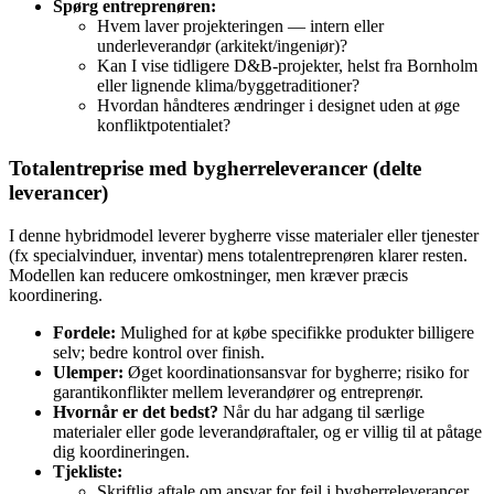
Spørg entreprenøren:
Hvem laver projekteringen — intern eller
underleverandør (arkitekt/ingeniør)?
Kan I vise tidligere D&B‑projekter, helst fra Bornholm
eller lignende klima/byggetraditioner?
Hvordan håndteres ændringer i designet uden at øge
konfliktpotentialet?
Totalentreprise med bygherreleverancer (delte
leverancer)
I denne hybridmodel leverer bygherre visse materialer eller tjenester
(fx specialvinduer, inventar) mens totalentreprenøren klarer resten.
Modellen kan reducere omkostninger, men kræver præcis
koordinering.
Fordele:
Mulighed for at købe specifikke produkter billigere
selv; bedre kontrol over finish.
Ulemper:
Øget koordinationsansvar for bygherre; risiko for
garantikonflikter mellem leverandører og entreprenør.
Hvornår er det bedst?
Når du har adgang til særlige
materialer eller gode leverandøraftaler, og er villig til at påtage
dig koordineringen.
Tjekliste:
Skriftlig aftale om ansvar for fejl i bygherreleverancer.