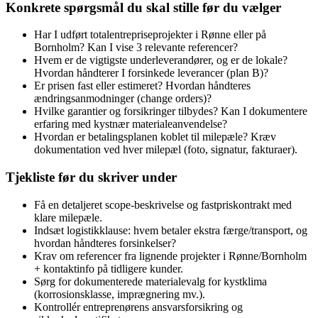
Konkrete spørgsmål du skal stille før du vælger
Har I udført totalentrepriseprojekter i Rønne eller på
Bornholm? Kan I vise 3 relevante referencer?
Hvem er de vigtigste underleverandører, og er de lokale?
Hvordan håndterer I forsinkede leverancer (plan B)?
Er prisen fast eller estimeret? Hvordan håndteres
ændringsanmodninger (change orders)?
Hvilke garantier og forsikringer tilbydes? Kan I dokumentere
erfaring med kystnær materialeanvendelse?
Hvordan er betalingsplanen koblet til milepæle? Kræv
dokumentation ved hver milepæl (foto, signatur, fakturaer).
Tjekliste før du skriver under
Få en detaljeret scope‑beskrivelse og fastpriskontrakt med
klare milepæle.
Indsæt logistikklause: hvem betaler ekstra færge/transport, og
hvordan håndteres forsinkelser?
Krav om referencer fra lignende projekter i Rønne/Bornholm
+ kontaktinfo på tidligere kunder.
Sørg for dokumenterede materialevalg for kystklima
(korrosionsklasse, imprægnering mv.).
Kontrollér entreprenørens ansvarsforsikring og