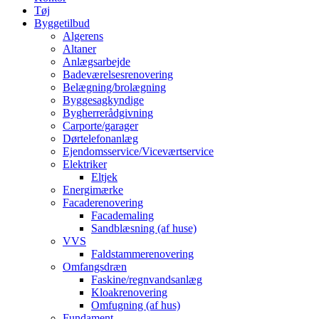
Tøj
Byggetilbud
Algerens
Altaner
Anlægsarbejde
Badeværelsesrenovering
Belægning/brolægning
Byggesagkyndige
Bygherrerådgivning
Carporte/garager
Dørtelefonanlæg
Ejendomsservice/Viceværtservice
Elektriker
Eltjek
Energimærke
Facaderenovering
Facademaling
Sandblæsning (af huse)
VVS
Faldstammerenovering
Omfangsdræn
Faskine/regnvandsanlæg
Kloakrenovering
Omfugning (af hus)
Fundament