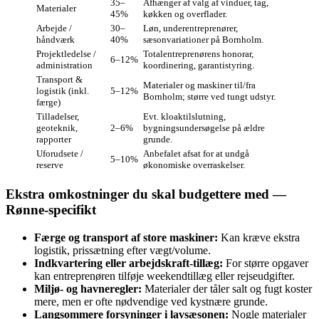
35–
Afhænger af valg af vinduer, tag,
Materialer
45%
køkken og overflader.
Arbejde /
30–
Løn, underentreprenører,
håndværk
40%
sæsonvariationer på Bornholm.
Projektledelse /
Totalentreprenørens honorar,
6–12%
administration
koordinering, garantistyring.
Transport &
Materialer og maskiner til/fra
logistik (inkl.
5–12%
Bornholm; større ved tungt udstyr.
færge)
Tilladelser,
Evt. kloaktilslutning,
geoteknik,
2–6%
bygningsundersøgelse på ældre
rapporter
grunde.
Uforudsete /
Anbefalet afsat for at undgå
5–10%
reserve
økonomiske overraskelser.
Ekstra omkostninger du skal budgettere med —
Rønne-specifikt
Færge og transport af store maskiner:
Kan kræve ekstra
logistik, prissætning efter vægt/volume.
Indkvartering eller arbejdskraft-tillæg:
For større opgaver
kan entreprenøren tilføje weekendtillæg eller rejseudgifter.
Miljø- og havneregler:
Materialer der tåler salt og fugt koster
mere, men er ofte nødvendige ved kystnære grunde.
Langsommere forsyninger i lavsæsonen:
Nogle materialer