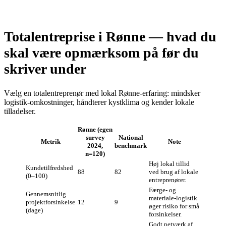
Totalentreprise i Rønne — hvad du
skal være opmærksom på før du
skriver under
Vælg en totalentreprenør med lokal Rønne‑erfaring: mindsker
logistik‑omkostninger, håndterer kystklima og kender lokale
tilladelser.
Rønne (egen
survey
National
Metrik
Note
2024,
benchmark
n=120)
Høj lokal tillid
Kundetilfredshed
88
82
ved brug af lokale
(0–100)
entreprenører.
Færge‑ og
Gennemsnitlig
materiale‑logistik
projektforsinkelse
12
9
øger risiko for små
(dage)
forsinkelser.
Godt netværk af