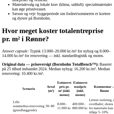
Materialevalg og lokale krav (klima, saltluft): specialmaterialer
kan øge prisniveauet.
Sæson og vejr: byggeperiode om foråret/sommeren er kortere
og dyrere på Bornholm.
Hvor meget koster totalentreprise
pr. m² i Rønne?
Answer capsule:
Typisk 13.000–20.000 kr./m² for nybyg og 8.000–
14.000 kr./m² for renovering — inkl. standardlogistik og moms.
Original data — prisoversigt (Bornholm TotalBench™):
Baseret
på 25 tilbud indsamlet 2024. Median nybyg: 16.200 kr./m². Median
renovering: 10.400 kr./m².
Estimeret
Estimeret
Areal
pris pr.
totalpris
Kommentar 
Scenario
(m²)
m² (inkl.
(inkl.
Rønne
moms)
moms)
Lettere isolering,
Lille
8.000–
400.000–
overflader; ekstra 
sommerhus‑renovering
50–80
11.000 kr.
880.000 kr.
for materialer kan
(grundlæggende)
tilføje 5–10%.