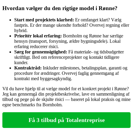
Hvordan vælger du den rigtige model i Rønne?
Start med projektets klarhed:
Er omfanget klart? Vælg
fastpris. Er der mange ukendte forhold? Overvej regning eller
hybrid.
Prioritér lokal erfaring:
Bornholm og Rønne har særlige
hensyn (transport, forsyning, ældre bygningsdele). Lokal
erfaring reducerer risici.
Sørg for gennemsigtighed:
Få materiale‑ og tidsbudgetter
skriftligt. Bed om referenceprojekter og kontakt tidligere
kunder.
Kontraktråd:
Inkluder milestones, betalingsplan, garanti og
procedure for ændringer. Overvej faglig gennemgang af
kontrakt med byggesagkyndig.
Vil du have hjælp til at vælge model for et konkret projekt i Rønne?
Jeg kan gennemgå din projektbeskrivelse, lave en sammenligning af
tilbud og pege på de skjulte risici — baseret på lokal praksis og mine
egne benchmarks fra Bornholm.
Få 3 tilbud på Totalentreprise