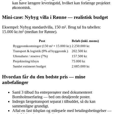
kan have længere leveringstid, hvilket kan forlænge projektet
økonomisk.
Mini‑case: Nybyg villa i Rønne — realistisk budget
Eksempel: Nybyg standardvilla, 150 m². Brug tal fra tabellen:
15.000 kr./m² (median for Rønne).
Post
Beløb (inkl. moms)
Byggeomkostninger (150 m² × 15.000 kr.)
2.250.000 kr.
Transport & logistik (9% af byggeomk.)
202.500 kr.
Uforudsete / reserve (7%)
157.500 kr.
Projektering/tilsyn
75.000 kr.
Samlet estimeret budget
2.685.000 kr.
Hvordan får du den bedste pris — mine
anbefalinger
Saml 3 tilbud fra entreprenører med dokumenteret
Bornholmserfaring — bed om detaljerede poster.
Indregn færgetransport separat i tilbuddet, så du kan
sammenligne grundigt.
Aftal en fast tidsplan og milepæle med betalingsbetingelser —