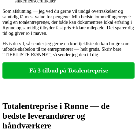
sikkerhedscertifikater.
Som afslutning — jeg ved du gerne vil undgå overraskelser og
samtidig få mest value for pengene. Min bedste tommelfingerregel:
vælg en totalentreprenør, der både kan dokumentere lokal erfaring i
Rønne og samtidig tilbyder fast pris + klare milepæle. Det sparer dig
tid og giver ro i maven.
Hvis du vil, så sender jeg gerne en kort tjekliste du kan bruge som
udbuds‑skabelon til tre entreprenører — helt gratis. Skriv bare
“TJEKLISTE RØNNE”, så sender jeg den til dig.
Få 3 tilbud på Totalentreprise
Totalentreprise i Rønne — de
bedste leverandører og
håndværkere