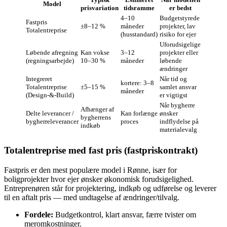
Model
prisvariation
tidsramme
er bedst
4–10
Budgetstyrede
Fastpris
±8–12 %
måneder
projekter, lav
Totalentreprise
(husstandard)
risiko for ejer
Uforudsigelige
Løbende afregning
Kan vokse
3–12
projekter eller
(regningsarbejde)
10–30 %
måneder
løbende
ændringer
Integreret
Når tid og
kortere: 3–8
Totalentreprise
±5–15 %
samlet ansvar
måneder
(Design‑&‑Build)
er vigtigst
Når bygherre
Afhænger af
Delte leverancer /
Kan forlænge
ønsker
bygherrens
bygherreleverancer
proces
indflydelse på
indkøb
materialevalg
Totalentreprise med fast pris (fastpriskontrakt)
Fastpris er den mest populære model i Rønne, især for
boligprojekter hvor ejer ønsker økonomisk forudsigelighed.
Entreprenøren står for projektering, indkøb og udførelse og leverer
til en aftalt pris — med undtagelse af ændringer/tilvalg.
Fordele:
Budgetkontrol, klart ansvar, færre tvister om
meromkostninger.