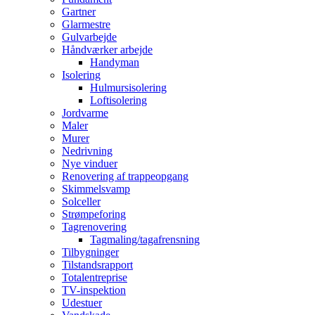
Gartner
Glarmestre
Gulvarbejde
Håndværker arbejde
Handyman
Isolering
Hulmursisolering
Loftisolering
Jordvarme
Maler
Murer
Nedrivning
Nye vinduer
Renovering af trappeopgang
Skimmelsvamp
Solceller
Strømpeforing
Tagrenovering
Tagmaling/tagafrensning
Tilbygninger
Tilstandsrapport
Totalentreprise
TV-inspektion
Udestuer