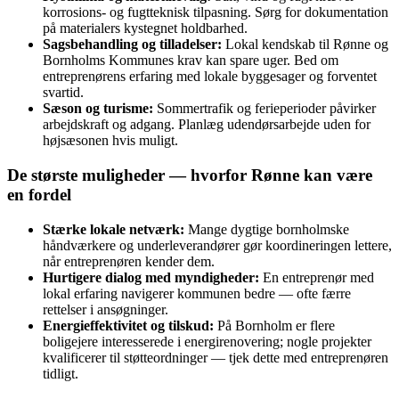
korrosions‑ og fugtteknisk tilpasning. Sørg for dokumentation
på materialers kystegnet holdbarhed.
Sagsbehandling og tilladelser:
Lokal kendskab til Rønne og
Bornholms Kommunes krav kan spare uger. Bed om
entreprenørens erfaring med lokale byggesager og forventet
svartid.
Sæson og turisme:
Sommertrafik og ferieperioder påvirker
arbejdskraft og adgang. Planlæg udendørsarbejde uden for
højsæsonen hvis muligt.
De største muligheder — hvorfor Rønne kan være
en fordel
Stærke lokale netværk:
Mange dygtige bornholmske
håndværkere og underleverandører gør koordineringen lettere,
når entreprenøren kender dem.
Hurtigere dialog med myndigheder:
En entreprenør med
lokal erfaring navigerer kommunen bedre — ofte færre
rettelser i ansøgninger.
Energieffektivitet og tilskud:
På Bornholm er flere
boligejere interesserede i energirenovering; nogle projekter
kvalificerer til støtteordninger — tjek dette med entreprenøren
tidligt.