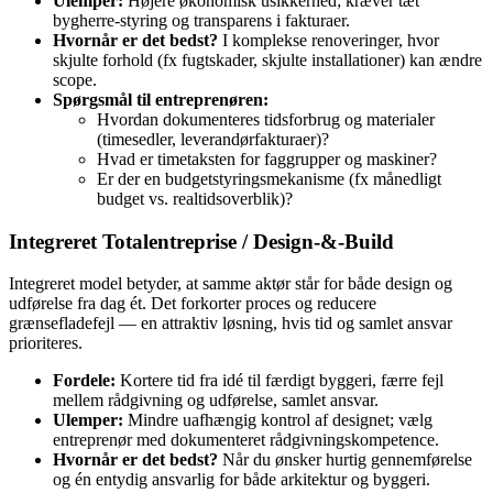
Ulemper:
Højere økonomisk usikkerhed; kræver tæt
bygherre‑styring og transparens i fakturaer.
Hvornår er det bedst?
I komplekse renoveringer, hvor
skjulte forhold (fx fugtskader, skjulte installationer) kan ændre
scope.
Spørgsmål til entreprenøren:
Hvordan dokumenteres tidsforbrug og materialer
(timesedler, leverandørfakturaer)?
Hvad er timetaksten for faggrupper og maskiner?
Er der en budgetstyringsmekanisme (fx månedligt
budget vs. realtidsoverblik)?
Integreret Totalentreprise / Design‑&‑Build
Integreret model betyder, at samme aktør står for både design og
udførelse fra dag ét. Det forkorter proces og reducere
grænsefladefejl — en attraktiv løsning, hvis tid og samlet ansvar
prioriteres.
Fordele:
Kortere tid fra idé til færdigt byggeri, færre fejl
mellem rådgivning og udførelse, samlet ansvar.
Ulemper:
Mindre uafhængig kontrol af designet; vælg
entreprenør med dokumenteret rådgivningskompetence.
Hvornår er det bedst?
Når du ønsker hurtig gennemførelse
og én entydig ansvarlig for både arkitektur og byggeri.