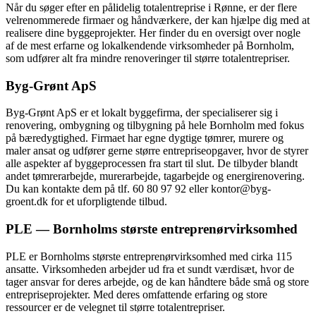
Når du søger efter en pålidelig totalentreprise i Rønne, er der flere
velrenommerede firmaer og håndværkere, der kan hjælpe dig med at
realisere dine byggeprojekter. Her finder du en oversigt over nogle
af de mest erfarne og lokalkendende virksomheder på Bornholm,
som udfører alt fra mindre renoveringer til større totalentrepriser.
Byg-Grønt ApS
Byg-Grønt ApS er et lokalt byggefirma, der specialiserer sig i
renovering, ombygning og tilbygning på hele Bornholm med fokus
på bæredygtighed. Firmaet har egne dygtige tømrer, murere og
maler ansat og udfører gerne større entrepriseopgaver, hvor de styrer
alle aspekter af byggeprocessen fra start til slut. De tilbyder blandt
andet tømrerarbejde, murerarbejde, tagarbejde og energirenovering.
Du kan kontakte dem på tlf. 60 80 97 92 eller kontor@byg-
groent.dk for et uforpligtende tilbud.
PLE — Bornholms største entreprenørvirksomhed
PLE er Bornholms største entreprenørvirksomhed med cirka 115
ansatte. Virksomheden arbejder ud fra et sundt værdisæt, hvor de
tager ansvar for deres arbejde, og de kan håndtere både små og store
entrepriseprojekter. Med deres omfattende erfaring og store
ressourcer er de velegnet til større totalentrepriser.