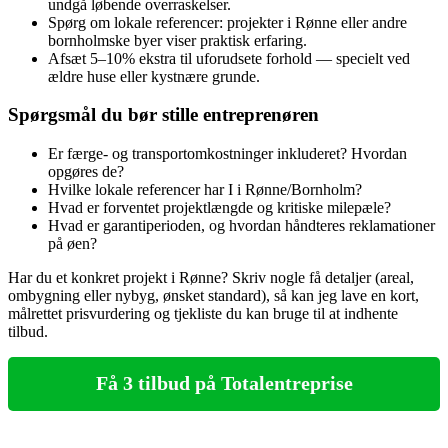
undgå løbende overraskelser.
Spørg om lokale referencer: projekter i Rønne eller andre
bornholmske byer viser praktisk erfaring.
Afsæt 5–10% ekstra til uforudsete forhold — specielt ved
ældre huse eller kystnære grunde.
Spørgsmål du bør stille entreprenøren
Er færge‑ og transportomkostninger inkluderet? Hvordan
opgøres de?
Hvilke lokale referencer har I i Rønne/Bornholm?
Hvad er forventet projektlængde og kritiske milepæle?
Hvad er garantiperioden, og hvordan håndteres reklamationer
på øen?
Har du et konkret projekt i Rønne? Skriv nogle få detaljer (areal,
ombygning eller nybyg, ønsket standard), så kan jeg lave en kort,
målrettet prisvurdering og tjekliste du kan bruge til at indhente
tilbud.
Få 3 tilbud på Totalentreprise