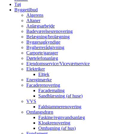
Tøj
Byggetilbud
Algerens
Altaner
Anlægsarbejde
Badeværelsesrenovering
Belægning/brolægning
Byggesagkyndige
Bygherrerådgivning
Carporte/garager
Dørtelefonanlæg
Ejendomsservice/Viceværtservice
Elektriker
Eltjek
Energimærke
Facaderenovering
Facademaling
Sandblæsning (af huse)
VVS
Faldstammerenovering
Omfangsdræn
Faskine/regnvandsanlæg
Kloakrenovering
Omfugning (af hus)
Fundament