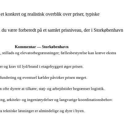
 konkret og realistisk overblik over priser, typiske
al du være forberedt på et samlet prisniveau, der i Storkøbenhavn
Kommentar — Storkøbenhavn
, stillads og elevatorbegrænsninger; fællesbestyrelse kan kræve ekstra
r og krav til lyd/brand i etagebyggeri øger prisen.
undering og eventuel kælder påvirker prisen meget.
ofte dyrere at tilkøre; støj- og arbejdstider begrænser logistik.
g, arkitekt- og ingeniørydelser og langvarige koordinationsbehov.
ra tekniske løsninger er almindelige og dyre i byen.