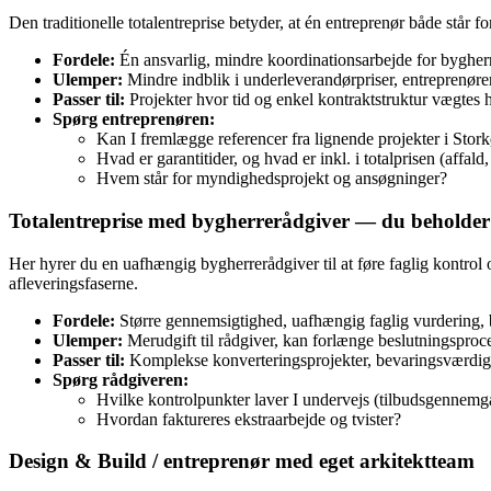
Den traditionelle totalentreprise betyder, at én entreprenør både står 
Fordele:
Én ansvarlig, mindre koordinationsarbejde for bygherre
Ulemper:
Mindre indblik i underleverandørpriser, entreprenøre
Passer til:
Projekter hvor tid og enkel kontraktstruktur vægtes
Spørg entreprenøren:
Kan I fremlægge referencer fra lignende projekter i Sto
Hvad er garantitider, og hvad er inkl. i totalprisen (affald
Hvem står for myndighedsprojekt og ansøgninger?
Totalentreprise med bygherrerådgiver — du beholder 
Her hyrer du en uafhængig bygherrerådgiver til at føre faglig kontrol o
afleveringsfaserne.
Fordele:
Større gennemsigtighed, uafhængig faglig vurdering, 
Ulemper:
Merudgift til rådgiver, kan forlænge beslutningsproc
Passer til:
Komplekse konverteringsprojekter, bevaringsværdig
Spørg rådgiveren:
Hvilke kontrolpunkter laver I undervejs (tilbudsgennemga
Hvordan faktureres ekstraarbejde og tvister?
Design & Build / entreprenør med eget arkitektteam