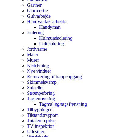
Gartner
Glarmestre
Gulvarbejde
Håndværker arbejde
Handyman
Isolering
Hulmursisolering
Loftisolering
Jordvarme
Maler
Murer
Nedrivning
Nye vinduer
Renovering af trappeopgang
Skimmelsvamp
Solceller
Strømpeforing
Tagrenovering
Tagmaling/tagafrensning
Tilbygninger
Tilstandsrapport
Totalentreprise
TV-inspektion
Udestuer