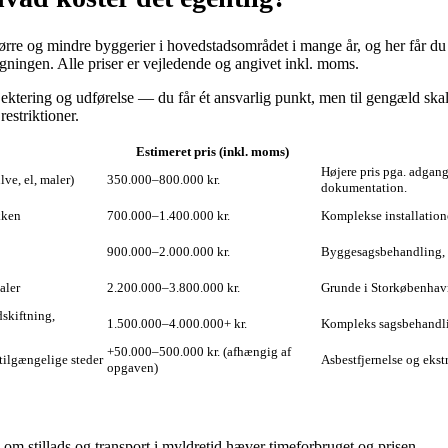
rre og mindre byggerier i hovedstadsområdet i mange år, og her får du et
egningen. Alle priser er vejledende og angivet inkl. moms.
projektering og udførelse — du får ét ansvarlig punkt, men til gengæld sk
estriktioner.
Estimeret pris (inkl. moms)
Højere pris pga. adgang
ve, el, maler)
350.000–800.000 kr.
dokumentation.
kken
700.000–1.400.000 kr.
Komplekse installatione
900.000–2.000.000 kr.
Byggesagsbehandling, f
aler
2.200.000–3.800.000 kr.
Grunde i Storkøbenhavn 
skiftning,
1.500.000–4.000.000+ kr.
Kompleks sagsbehandlin
+50.000–500.000 kr. (afhængig af
 utilgængelige steder
Asbestfjernelse og ekst
opgaven)
 om stillads og transport i myldretid hæver timeforbruget og prisen.