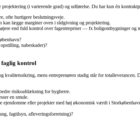
for projektering (i varierende grad) og udførelse. Du har kun én kontrakt
, ofte hurtigere beslutningsveje.
n kan lægge marginer oven i rådgivning og projektering.
 højere end fuld kontrol over fagentrepriser — fx boligombygninger og 
rkøbenhavn?
, opstilling, nabeskader)?
faglig kontrol
g kvalitetssikring, mens entreprenøren stadig står for totalleverancen. D
bedre risikoafdækning for bygherre.
esser en smule.
e ejendomme eller projekter med høj økonomisk værdi i Storkøbenhav
ng, fagtilsyn, afleveringsforretning)?