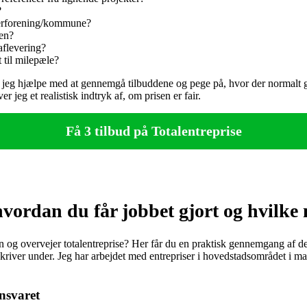
?
jerforening/kommune?
ten?
aflevering?
 til milepæle?
d, kan jeg hjælpe med at gennemgå tilbuddene og pege på, hvor der norma
jeg et realistisk indtryk af, om prisen er fair.
Få 3 tilbud på Totalentreprise
vordan du får jobbet gjort og hvilke
n og overvejer totalentreprise? Her får du en praktisk gennemgang af d
 skriver under. Jeg har arbejdet med entrepriser i hovedstadsområdet i ma
ansvaret