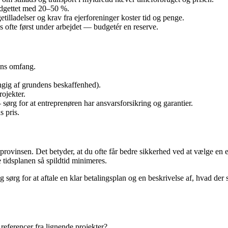
udgettet med 20–50 %.
tilladelser og krav fra ejerforeninger koster tid og penge.
es ofte først under arbejdet — budgetér en reserve.
ens omfang.
gig af grundens beskaffenhed).
ojekter.
sørg for at entreprenøren har ansvarsforsikring og garantier.
s pris.
 i provinsen. Det betyder, at du ofte får bedre sikkerhed ved at vælge 
tidsplanen så spildtid minimeres.
, og sørg for at aftale en klar betalingsplan og en beskrivelse af, hvad de
referencer fra lignende projekter?