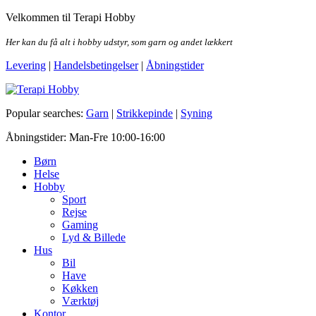
Skip
Velkommen til Terapi Hobby
to
the
Her kan du få alt i hobby udstyr, som garn og andet lækkert
content
Levering
|
Handelsbetingelser
|
Åbningstider
Terapi Hobby
Popular searches:
Garn
|
Strikkepinde
|
Syning
Åbningstider: Man-Fre 10:00-16:00
Børn
Helse
Hobby
Sport
Rejse
Gaming
Lyd & Billede
Hus
Bil
Have
Køkken
Værktøj
Kontor