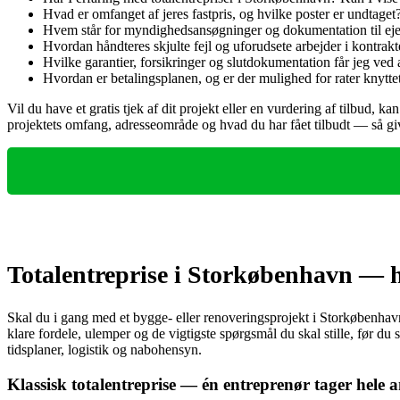
Hvad er omfanget af jeres fastpris, og hvilke poster er undtaget
Hvem står for myndighedsansøgninger og dokumentation til e
Hvordan håndteres skjulte fejl og uforudsete arbejder i kontrak
Hvilke garantier, forsikringer og slutdokumentation får jeg ved 
Hvordan er betalingsplanen, og er der mulighed for rater knyttet
Vil du have et gratis tjek af dit projekt eller en vurdering af tilbu
projektets omfang, adresseområde og hvad du har fået tilbudt — så giver 
Totalentreprise i Storkøbenhavn — h
Skal du i gang med et bygge- eller renoveringsprojekt i Storkøbenhav
klare fordele, ulemper og de vigtigste spørgsmål du skal stille, før du
tidsplaner, logistik og nabohensyn.
Klassisk totalentreprise — én entreprenør tager hele 