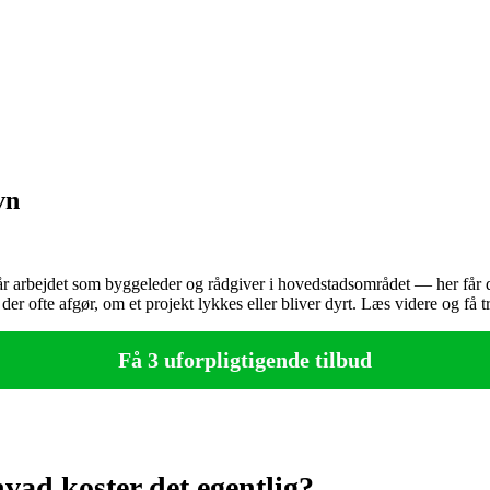
vn
r arbejdet som byggeleder og rådgiver i hovedstadsområdet — her får du
er ofte afgør, om et projekt lykkes eller bliver dyrt. Læs videre og få
Få 3 uforpligtigende tilbud
vad koster det egentlig?