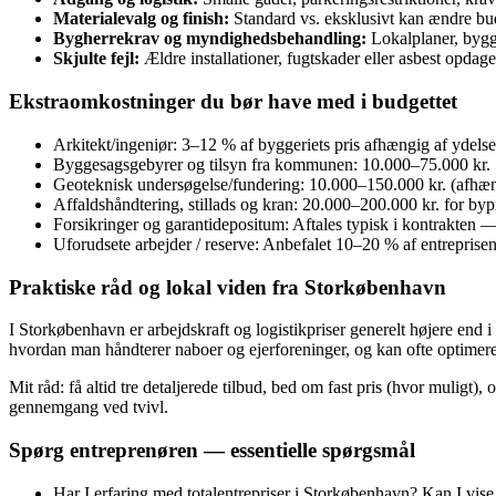
Materialevalg og finish:
Standard vs. eksklusivt kan ændre b
Bygherrekrav og myndighedsbehandling:
Lokalplaner, bygge
Skjulte fejl:
Ældre installationer, fugtskader eller asbest opdag
Ekstraomkostninger du bør have med i budgettet
Arkitekt/ingeniør: 3–12 % af byggeriets pris afhængig af ydels
Byggesagsgebyrer og tilsyn fra kommunen: 10.000–75.000 kr.
Geoteknisk undersøgelse/fundering: 10.000–150.000 kr. (afhæn
Affaldshåndtering, stillads og kran: 20.000–200.000 kr. for bypr
Forsikringer og garantidepositum: Aftales typisk i kontrakten — 
Uforudsete arbejder / reserve: Anbefalet 10–20 % af entreprisen
Praktiske råd og lokal viden fra Storkøbenhavn
I Storkøbenhavn er arbejdskraft og logistikpriser generelt højere end
hvordan man håndterer naboer og ejerforeninger, og kan ofte optimere 
Mit råd: få altid tre detaljerede tilbud, bed om fast pris (hvor muligt)
gennemgang ved tvivl.
Spørg entreprenøren — essentielle spørgsmål
Har I erfaring med totalentrepriser i Storkøbenhavn? Kan I vise 