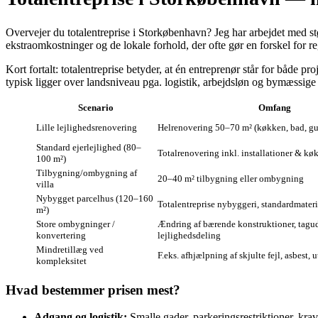
Overvejer du totalentreprise i Storkøbenhavn? Jeg har arbejdet med stø
ekstraomkostninger og de lokale forhold, der ofte gør en forskel for r
Kort fortalt: totalentreprise betyder, at én entreprenør står for både 
typisk ligger over landsniveau pga. logistik, arbejdsløn og bymæssige r
Scenario
Omfang
Lille lejlighedsrenovering
Helrenovering 50–70 m² (køkken, bad, gul
Standard ejerlejlighed (80–
Totalrenovering inkl. installationer & kø
100 m²)
Tilbygning/ombygning af
20–40 m² tilbygning eller ombygning
villa
Nybygget parcelhus (120–160
Totalentreprise nybyggeri, standardmateri
m²)
Store ombygninger /
Ændring af bærende konstruktioner, tagud
konvertering
lejlighedsdeling
Mindretillæg ved
F.eks. afhjælpning af skjulte fejl, asbest,
kompleksitet
Hvad bestemmer prisen mest?
Adgang og logistik:
Smalle gader, parkeringsrestriktioner, krav