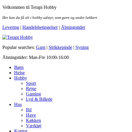
Skip
Velkommen til Terapi Hobby
to
the
Her kan du få alt i hobby udstyr, som garn og andet lækkert
content
Levering
|
Handelsbetingelser
|
Åbningstider
Terapi Hobby
Popular searches:
Garn
|
Strikkepinde
|
Syning
Åbningstider: Man-Fre 10:00-16:00
Børn
Helse
Hobby
Sport
Rejse
Gaming
Lyd & Billede
Hus
Bil
Have
Køkken
Værktøj
Kontor