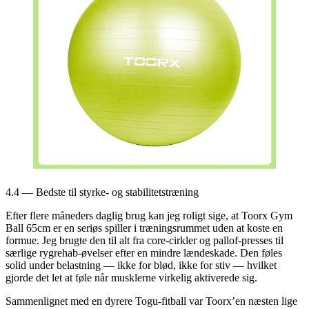
4.4 — Bedste til styrke- og stabilitetstræning
Efter flere måneders daglig brug kan jeg roligt sige, at Toorx Gym
Ball 65cm er en seriøs spiller i træningsrummet uden at koste en
formue. Jeg brugte den til alt fra core-cirkler og pallof-presses til
særlige rygrehab-øvelser efter en mindre lændeskade. Den føles
solid under belastning — ikke for blød, ikke for stiv — hvilket
gjorde det let at føle når musklerne virkelig aktiverede sig.
Sammenlignet med en dyrere Togu-fitball var Toorx’en næsten lige