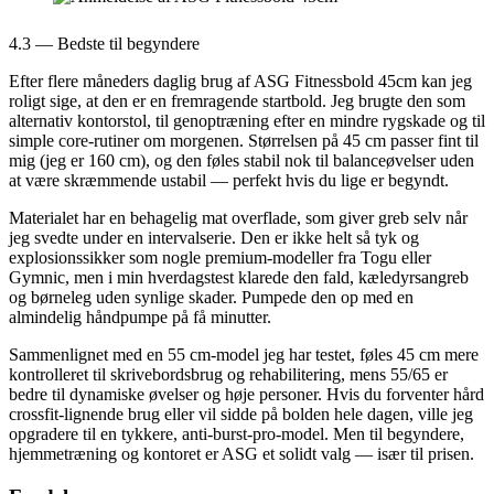
4.3 — Bedste til begyndere
Efter flere måneders daglig brug af ASG Fitnessbold 45cm kan jeg
roligt sige, at den er en fremragende startbold. Jeg brugte den som
alternativ kontorstol, til genoptræning efter en mindre rygskade og til
simple core-rutiner om morgenen. Størrelsen på 45 cm passer fint til
mig (jeg er 160 cm), og den føles stabil nok til balanceøvelser uden
at være skræmmende ustabil — perfekt hvis du lige er begyndt.
Materialet har en behagelig mat overflade, som giver greb selv når
jeg svedte under en intervalserie. Den er ikke helt så tyk og
explosionssikker som nogle premium-modeller fra Togu eller
Gymnic, men i min hverdagstest klarede den fald, kæledyrsangreb
og børneleg uden synlige skader. Pumpede den op med en
almindelig håndpumpe på få minutter.
Sammenlignet med en 55 cm-model jeg har testet, føles 45 cm mere
kontrolleret til skrivebordsbrug og rehabilitering, mens 55/65 er
bedre til dynamiske øvelser og høje personer. Hvis du forventer hård
crossfit-lignende brug eller vil sidde på bolden hele dagen, ville jeg
opgradere til en tykkere, anti-burst-pro-model. Men til begyndere,
hjemmetræning og kontoret er ASG et solidt valg — især til prisen.