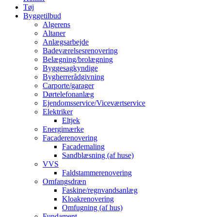
Tøj
Byggetilbud
Algerens
Altaner
Anlægsarbejde
Badeværelsesrenovering
Belægning/brolægning
Byggesagkyndige
Bygherrerådgivning
Carporte/garager
Dørtelefonanlæg
Ejendomsservice/Viceværtservice
Elektriker
Eltjek
Energimærke
Facaderenovering
Facademaling
Sandblæsning (af huse)
VVS
Faldstammerenovering
Omfangsdræn
Faskine/regnvandsanlæg
Kloakrenovering
Omfugning (af hus)
Fundament