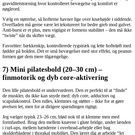
graviditetstræning hvor kontrolleret bevægelse og komfort er
nøgleord.
Vælg en størrelse, så hofterne havner lige over knæhøjde i siddende.
Overfladen må gerne være let tekstureret for bedre greb mod gulvet.
Anti-burst er et plus, men vigtigst er formens stabilitet – den må ikke
“twiste” når du skifter vægt.
Favoritter: bækkenkip, kontrollerede rygstræk og lette hofteløft med
fødder på bolden. Det er små bevægelser med stor effekt, og peanut-
formen gør dem mere tilgængelige.
7) Mini pilatesbold (20–30 cm) –
finmotorik og dyb core-aktivering
Den lille pilatesbold er undervurderet. Den er perfekt til at “finde”
de muskler, du ikke kan snyde med: dyb core, adductors og
scapulakontrol. Den rulles, klemmes og støtter – ikke for at gøre
øvelsen let, men for at dirigere spændingen rigtigt.
Jeg vælger typisk 23–26 cm, blød nok til at klemme men med
formfasthed. Brug den mellem knæene i glute bridge, under lænden
i curl-ups, mellem hænderne i overhead-arbejde eller bag
skulderbladene i thorakal mobilitet. Den lærer dig at arbejde “let