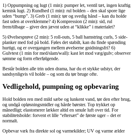
1) Oppumpning og lugt (1 min): pumper let, ventil tæt, ingen kraftig
kemisk lugt. 2) Rundhed (1 min): rul bolden – den skal spore lige
uden “bump”. 3) Greb (1 min): tør og svedig hånd – kan du holde
fast uden at overklemme? 4) Kompression (2 min): sid, rul
frem/tilbage – giver den jævnt uden at “klikke” i materialet?
5) Øvelsesprøve (2 min): 5 roll-outs, 5 ball hamstring curls, 5 side-
planker med fod på bold. Føles det stabilt, kan du finde spænding
hurtigt, og er overgangen mellem øvelserne gnidningsfri? 6)
Gulvtest (1 min for med/slam/wall): kast let mod væg/gulv; observer
sømme og form efterfølgende.
Består bolden alle trin uden drama, har du et stykke udstyr, der
sandsynligvis vil holde – og som du tør bruge ofte.
Vedligehold, pumpning og opbevaring
Hold bolden ren med mild sæbe og lunkent vand, tør den efter brug,
og undgå opløsningsmidler og hårde børster. Top trykket op
månedligt; elastomerer lækker altid en smule luft over tid. For
stabilitetsbolde: forvent et lille “eftersæt” de første uger – det er
normalt.
Opbevar væk fra direkte sol og varmekilder; UV og varme ælder