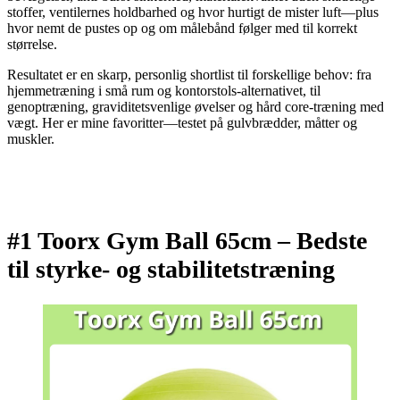
stoffer, ventilernes holdbarhed og hvor hurtigt de mister luft—plus
hvor nemt de pustes op og om målebånd følger med til korrekt
størrelse.
Resultatet er en skarp, personlig shortlist til forskellige behov: fra
hjemmetræning i små rum og kontorstols-alternativet, til
genoptræning, graviditetsvenlige øvelser og hård core-træning med
vægt. Her er mine favoritter—testet på gulvbrædder, måtter og
muskler.
#1 Toorx Gym Ball 65cm –
Bedste
til styrke- og stabilitetstræning