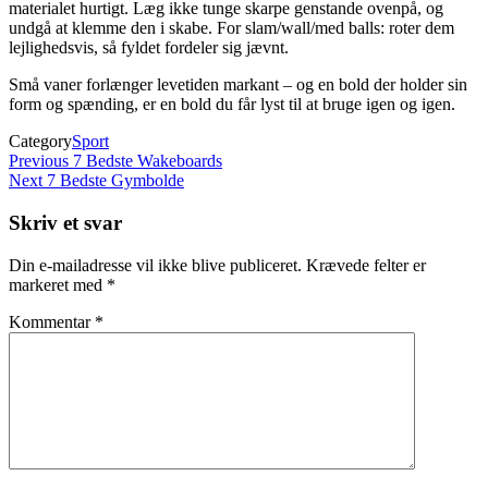
materialet hurtigt. Læg ikke tunge skarpe genstande ovenpå, og
undgå at klemme den i skabe. For slam/wall/med balls: roter dem
lejlighedsvis, så fyldet fordeler sig jævnt.
Små vaner forlænger levetiden markant – og en bold der holder sin
form og spænding, er en bold du får lyst til at bruge igen og igen.
Category
Sport
Indlægsnavigation
Previous
Previous
7 Bedste Wakeboards
Post
Next
Next
7 Bedste Gymbolde
Post
Skriv et svar
Din e-mailadresse vil ikke blive publiceret.
Krævede felter er
markeret med
*
Kommentar
*