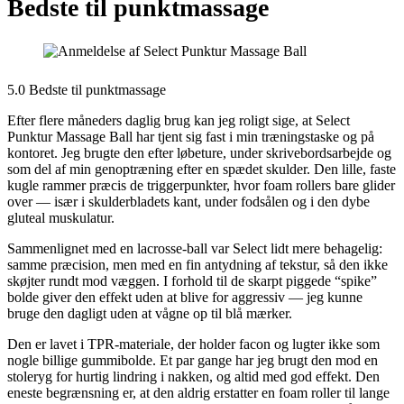
Bedste til punktmassage
5.0 Bedste til punktmassage
Efter flere måneders daglig brug kan jeg roligt sige, at Select
Punktur Massage Ball har tjent sig fast i min træningstaske og på
kontoret. Jeg brugte den efter løbeture, under skrivebordsarbejde og
som del af min genoptræning efter en spædet skulder. Den lille, faste
kugle rammer præcis de triggerpunkter, hvor foam rollers bare glider
over — især i skulderbladets kant, under fodsålen og i den dybe
gluteal muskulatur.
Sammenlignet med en lacrosse-ball var Select lidt mere behagelig:
samme præcision, men med en fin antydning af tekstur, så den ikke
skøjter rundt mod væggen. I forhold til de skarpt piggede “spike”
bolde giver den effekt uden at blive for aggressiv — jeg kunne
bruge den dagligt uden at vågne op til blå mærker.
Den er lavet i TPR-materiale, der holder facon og lugter ikke som
nogle billige gummibolde. Et par gange har jeg brugt den mod en
stoleryg for hurtig lindring i nakken, og altid med god effekt. Den
eneste begrænsning er, at den aldrig erstatter en foam roller til lange