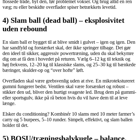
flossede tråde, byt den, før problemet vokser. Og brug altid en ren
væg; ru eller beskidte overflader spiser betrækkets levetid.
4) Slam ball (dead ball) – eksplosivitet
uden rebound
En slam ball er bygget til at blive smidt i gulvet – igen og igen. Den
har sandfyld og forstærket skal, der ikke springer tilbage. Det gør
den ideel til sikker, aggressiv powertræning, uden du skal bekymre
dig om at få den i hovedet på returen. Vælg 6–12 kg til teknik og
høj frekvens, 12–20 kg til klassiske slams, og 25–30 kg til bænkede
bæringer, skulder-op og “over hofte” løft.
Overfladen skal være grebsvenlig uden at rive. En mikrotekstureret
gummi fungerer bedst. Ventilen skal være forsænket og robust –
stikker den ud, bliver den hurtigt svageste led. Brug dem på gummi-
eller sportsgulv, ikke på rå beton hvis du vil have dem til at leve
længe.
Elsker du conditioning? Kombinér 10 slams med 10 meter farmer’s
carry og 5 burpees, 5–10 runder. Simpelt, effektivt, og slam ballen
holder til det.
5) BOSU/træningshalvkugle – balance,