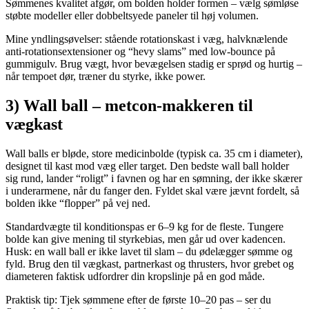
Sømmenes kvalitet afgør, om bolden holder formen – vælg sømløse
støbte modeller eller dobbeltsyede paneler til høj volumen.
Mine yndlingsøvelser: stående rotationskast i væg, halvknælende
anti-rotationsextensioner og “hevy slams” med low-bounce på
gummigulv. Brug vægt, hvor bevægelsen stadig er sprød og hurtig –
når tempoet dør, træner du styrke, ikke power.
3) Wall ball – metcon-makkeren til
vægkast
Wall balls er bløde, store medicinbolde (typisk ca. 35 cm i diameter),
designet til kast mod væg eller target. Den bedste wall ball holder
sig rund, lander “roligt” i favnen og har en sømning, der ikke skærer
i underarmene, når du fanger den. Fyldet skal være jævnt fordelt, så
bolden ikke “flopper” på vej ned.
Standardvægte til konditionspas er 6–9 kg for de fleste. Tungere
bolde kan give mening til styrkebias, men går ud over kadencen.
Husk: en wall ball er ikke lavet til slam – du ødelægger sømme og
fyld. Brug den til vægkast, partnerkast og thrusters, hvor grebet og
diameteren faktisk udfordrer din kropslinje på en god måde.
Praktisk tip: Tjek sømmene efter de første 10–20 pas – ser du