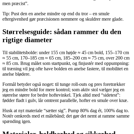
men præcist”.
Tip: Pust den en anelse mindre op end du tror – en smule
eftergivenhed gør præcisionen nemmere og skuldrer mere glade.
Størrelsesguide: sådan rammer du den
rigtige diameter
Til stabilitetsbolde: under 155 cm højde ≈ 45 cm bold, 155–170 cm
≈ 55 cm, 170–185 cm ≈ 65 cm, 185–200 cm ≈ 75 cm, over 200 cm
≈ 85 cm. Brug målet som startpunkt, og finjustér med oppumpning:
til træning vil jeg ofte have bolden en anelse fastere, til mobilitet en
anelse blødere.
Formål betyder også noget: til tunge roll-outs og pres foretrækker
jeg en mindre bold for mere kontrol; som aktiv stol vælger jeg en
størrelse større for bedre hoftevinkel. Tjek altid med “sidetest”:
fødder fladt i gulv, lår omtrent parallelle, hofter en smule over knæ.
Husk at nyt materiale “sætter sig”. Pump 80% dag ét, 100% dag to.
Notér omkreds med et målebånd; det gør det nemt at ramme samme
spænding igen.
Materialer, holdbarhed og sikkerhed