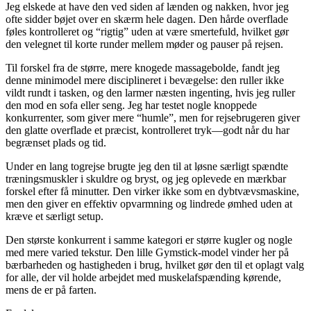
Jeg elskede at have den ved siden af lænden og nakken, hvor jeg
ofte sidder bøjet over en skærm hele dagen. Den hårde overflade
føles kontrolleret og “rigtig” uden at være smertefuld, hvilket gør
den velegnet til korte runder mellem møder og pauser på rejsen.
Til forskel fra de større, mere knogede massagebolde, fandt jeg
denne minimodel mere disciplineret i bevægelse: den ruller ikke
vildt rundt i tasken, og den larmer næsten ingenting, hvis jeg ruller
den mod en sofa eller seng. Jeg har testet nogle knoppede
konkurrenter, som giver mere “humle”, men for rejsebrugeren giver
den glatte overflade et præcist, kontrolleret tryk—godt når du har
begrænset plads og tid.
Under en lang togrejse brugte jeg den til at løsne særligt spændte
træningsmuskler i skuldre og bryst, og jeg oplevede en mærkbar
forskel efter få minutter. Den virker ikke som en dybtvævsmaskine,
men den giver en effektiv opvarmning og lindrede ømhed uden at
kræve et særligt setup.
Den største konkurrent i samme kategori er større kugler og nogle
med mere varied tekstur. Den lille Gymstick-model vinder her på
bærbarheden og hastigheden i brug, hvilket gør den til et oplagt valg
for alle, der vil holde arbejdet med muskelafspænding kørende,
mens de er på farten.