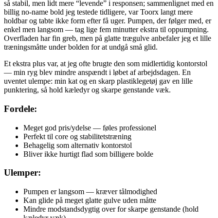
så stabil, men lidt mere “levende” i responsen; sammenlignet med en
billig no-name bold jeg testede tidligere, var Toorx langt mere
holdbar og tabte ikke form efter få uger. Pumpen, der følger med, er
enkel men langsom — tag lige fem minutter ekstra til oppumpning.
Overfladen har fin greb, men på glatte trægulve anbefaler jeg et lille
træningsmåtte under bolden for at undgå små glid.
Et ekstra plus var, at jeg ofte brugte den som midlertidig kontorstol
— min ryg blev mindre anspændt i løbet af arbejdsdagen. En
uventet ulempe: min kat og en skarp plastiklegetøj gav en lille
punktering, så hold kæledyr og skarpe genstande væk.
Fordele:
Meget god pris/ydelse — føles professionel
Perfekt til core og stabilitetstræning
Behagelig som alternativ kontorstol
Bliver ikke hurtigt flad som billigere bolde
Ulemper:
Pumpen er langsom — kræver tålmodighed
Kan glide på meget glatte gulve uden måtte
Mindre modstandsdygtig over for skarpe genstande (hold
kæledyr væk)