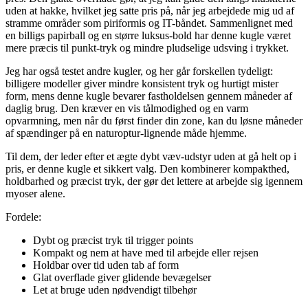
uden at hakke, hvilket jeg satte pris på, når jeg arbejdede mig ud af
stramme områder som piriformis og IT-båndet. Sammenlignet med
en billigs papirball og en større luksus-bold har denne kugle været
mere præcis til punkt-tryk og mindre pludselige udsving i trykket.
Jeg har også testet andre kugler, og her går forskellen tydeligt:
billigere modeller giver mindre konsistent tryk og hurtigt mister
form, mens denne kugle bevarer fastholdelsen gennem måneder af
daglig brug. Den kræver en vis tålmodighed og en varm
opvarmning, men når du først finder din zone, kan du løsne måneder
af spændinger på en naturoptur-lignende måde hjemme.
Til dem, der leder efter et ægte dybt væv-udstyr uden at gå helt op i
pris, er denne kugle et sikkert valg. Den kombinerer kompakthed,
holdbarhed og præcist tryk, der gør det lettere at arbejde sig igennem
myoser alene.
Fordele:
Dybt og præcist tryk til trigger points
Kompakt og nem at have med til arbejde eller rejsen
Holdbar over tid uden tab af form
Glat overflade giver glidende bevægelser
Let at bruge uden nødvendigt tilbehør