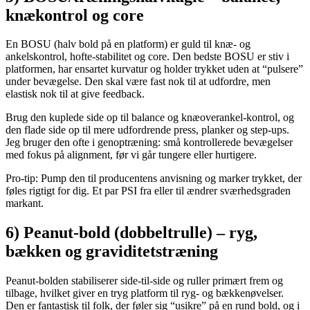
knækontrol og core
En BOSU (halv bold på en platform) er guld til knæ- og
ankelskontrol, hofte-stabilitet og core. Den bedste BOSU er stiv i
platformen, har ensartet kurvatur og holder trykket uden at “pulsere”
under bevægelse. Den skal være fast nok til at udfordre, men
elastisk nok til at give feedback.
Brug den kuplede side op til balance og knæoverankel-kontrol, og
den flade side op til mere udfordrende press, planker og step-ups.
Jeg bruger den ofte i genoptræning: små kontrollerede bevægelser
med fokus på alignment, før vi går tungere eller hurtigere.
Pro-tip: Pump den til producentens anvisning og marker trykket, der
føles rigtigt for dig. Et par PSI fra eller til ændrer sværhedsgraden
markant.
6) Peanut-bold (dobbeltrulle) – ryg,
bækken og graviditetstræning
Peanut-bolden stabiliserer side-til-side og ruller primært frem og
tilbage, hvilket giver en tryg platform til ryg- og bækkenøvelser.
Den er fantastisk til folk, der føler sig “usikre” på en rund bold, og i