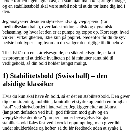
holde formen i gentagne kast, en slam ball må ikke springe tilbage,
og en stabilitetsbold skal være stabil nok til at du tør læne dig ind i
den.
Jeg analyserer desuden størrelsesudvalg, vægtspænd (for
medballs/slam balls), overfladestruktur, statisk og dynamisk
belastning, og hvor let den er at pumpe og toppe op. Kort sagt: hvad
virker i virkeligheden, ikke kun på papiret. Nedenfor får du de syv
bedste boldtyper – og hvordan du vælger den rigtige til dit behov.
Til sidst får du en størrelsesguide, en sikkerhedsguide, et kort
testprogram til at tjekke kvaliteten på få minutter samt råd til
vedligehold, så din bold holder længst muligt.
1) Stabilitetsbold (Swiss ball) – den
alsidige klassiker
Hvis du kun skal have én bold, så er det en stabilitetsbold. Den giver
dig core-træning, mobilitet, kontrolleret styrke og endda en brugbar
“stol” ved skrivebordet i intervaller. Jeg kigger efter anti-burst
(langsom deflation ved hul), god friktion mod gulv og en
vægtykkelse der ikke “pumper” under bevægelse. En god
stabilitetsbold føles fast ved korrekt oppumpning, men giver lidt
under skulderblade og hofter, så du får feedback uden at synke i.