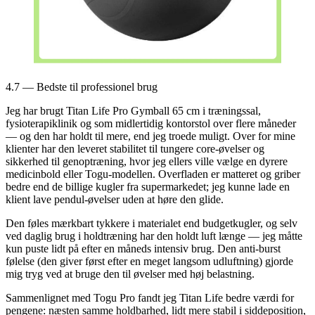
4.7 — Bedste til professionel brug
Jeg har brugt Titan Life Pro Gymball 65 cm i træningssal,
fysioterapiklinik og som midlertidig kontorstol over flere måneder
— og den har holdt til mere, end jeg troede muligt. Over for mine
klienter har den leveret stabilitet til tungere core-øvelser og
sikkerhed til genoptræning, hvor jeg ellers ville vælge en dyrere
medicinbold eller Togu-modellen. Overfladen er matteret og griber
bedre end de billige kugler fra supermarkedet; jeg kunne lade en
klient lave pendul-øvelser uden at høre den glide.
Den føles mærkbart tykkere i materialet end budgetkugler, og selv
ved daglig brug i holdtræning har den holdt luft længe — jeg måtte
kun puste lidt på efter en måneds intensiv brug. Den anti-burst
følelse (den giver først efter en meget langsom udluftning) gjorde
mig tryg ved at bruge den til øvelser med høj belastning.
Sammenlignet med Togu Pro fandt jeg Titan Life bedre værdi for
pengene: næsten samme holdbarhed, lidt mere stabil i siddeposition,