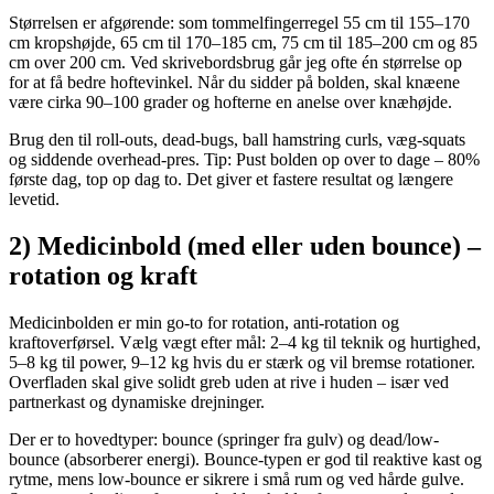
Størrelsen er afgørende: som tommelfingerregel 55 cm til 155–170
cm kropshøjde, 65 cm til 170–185 cm, 75 cm til 185–200 cm og 85
cm over 200 cm. Ved skrivebordsbrug går jeg ofte én størrelse op
for at få bedre hoftevinkel. Når du sidder på bolden, skal knæene
være cirka 90–100 grader og hofterne en anelse over knæhøjde.
Brug den til roll-outs, dead-bugs, ball hamstring curls, væg-squats
og siddende overhead-pres. Tip: Pust bolden op over to dage – 80%
første dag, top op dag to. Det giver et fastere resultat og længere
levetid.
2) Medicinbold (med eller uden bounce) –
rotation og kraft
Medicinbolden er min go-to for rotation, anti-rotation og
kraftoverførsel. Vælg vægt efter mål: 2–4 kg til teknik og hurtighed,
5–8 kg til power, 9–12 kg hvis du er stærk og vil bremse rotationer.
Overfladen skal give solidt greb uden at rive i huden – især ved
partnerkast og dynamiske drejninger.
Der er to hovedtyper: bounce (springer fra gulv) og dead/low-
bounce (absorberer energi). Bounce-typen er god til reaktive kast og
rytme, mens low-bounce er sikrere i små rum og ved hårde gulve.