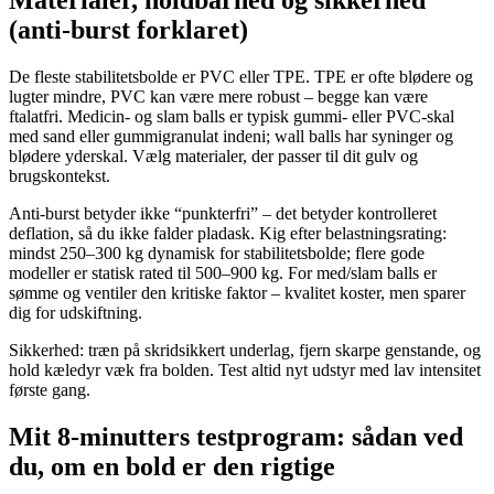
(anti-burst forklaret)
De fleste stabilitetsbolde er PVC eller TPE. TPE er ofte blødere og
lugter mindre, PVC kan være mere robust – begge kan være
ftalatfri. Medicin- og slam balls er typisk gummi- eller PVC-skal
med sand eller gummigranulat indeni; wall balls har syninger og
blødere yderskal. Vælg materialer, der passer til dit gulv og
brugskontekst.
Anti-burst betyder ikke “punkterfri” – det betyder kontrolleret
deflation, så du ikke falder pladask. Kig efter belastningsrating:
mindst 250–300 kg dynamisk for stabilitetsbolde; flere gode
modeller er statisk rated til 500–900 kg. For med/slam balls er
sømme og ventiler den kritiske faktor – kvalitet koster, men sparer
dig for udskiftning.
Sikkerhed: træn på skridsikkert underlag, fjern skarpe genstande, og
hold kæledyr væk fra bolden. Test altid nyt udstyr med lav intensitet
første gang.
Mit 8-minutters testprogram: sådan ved
du, om en bold er den rigtige