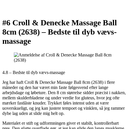
#6 Croll & Denecke Massage Ball
8cm (2638) –
Bedste til dyb vævs-
massage
4.8 – Bedste til dyb vævs-massage
Jeg har haft Croll & Denecke Massage Ball 8cm (2638) i flere
måneder og den har været min faste følgesvend efter lange
arbejdsdage og løbeture. Den 8 cm størrelse sidder præcist i nakken,
mellem skulderbladene og under verdie for gluteus, hvor jeg ofte
mærker fastlåste knuder. Trykket føles intenst uden at være
uoverskueligt, og jeg kan justere tempoet og vinklen, så jeg rammer
dybe lag uden at slide mig helt op.
Materialet er stift og udformningen giver et stabilt, kontrollerbart
pres. Den glatte overflade gør, at jeg kan glide den langs musklerne