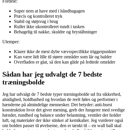
Fordele:
Super nem at have med i håndbagagen
Præcis og kontrolleret tryk
Stabil og støjsvag i brug
Ruller ikke ukontrolleret rundt i tasken
Behagelig til nakke, skuldre og bryståbninger
Ulemper:
Klarer ikke de mest dybe vævsspecifikke triggerpunkter
Kan være lidt lille til større områder som lår og balder
Overfladen er glat, så den kan glide på fedtede områder
Sådan har jeg udvalgt de 7 bedste
træningsbolde
Jeg har udvalgt de 7 bedste typer træningsbolde ud fra sikkerhed,
alsidighed, holdbarhed og hvordan de reelt føles og performer i
hænderne på almindelige mennesker. Det betyder: anti-burst
konstruktion hvor det giver mening, greb der fungerer med svedige
hænder, rundhed og balance under belastning, ventiler der holder
luft, og materialer der ikke stinker af kemikalier. Jeg vurderer også
om bolden passer til øvelserne, den er tænkt til – en wall ball skal