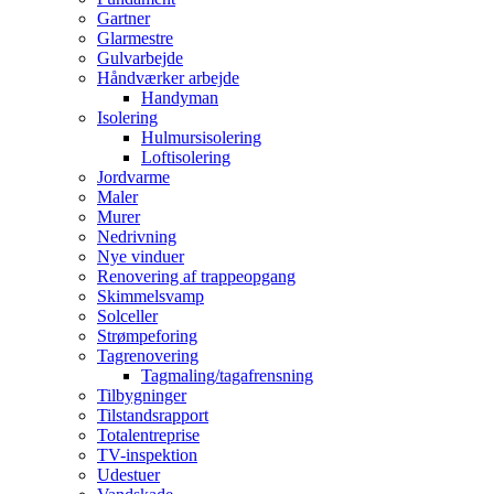
Gartner
Glarmestre
Gulvarbejde
Håndværker arbejde
Handyman
Isolering
Hulmursisolering
Loftisolering
Jordvarme
Maler
Murer
Nedrivning
Nye vinduer
Renovering af trappeopgang
Skimmelsvamp
Solceller
Strømpeforing
Tagrenovering
Tagmaling/tagafrensning
Tilbygninger
Tilstandsrapport
Totalentreprise
TV-inspektion
Udestuer