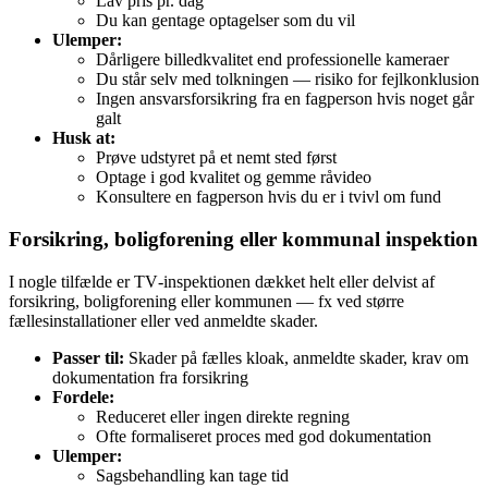
Lav pris pr. dag
Du kan gentage optagelser som du vil
Ulemper:
Dårligere billedkvalitet end professionelle kameraer
Du står selv med tolkningen — risiko for fejlkonklusion
Ingen ansvarsforsikring fra en fagperson hvis noget går
galt
Husk at:
Prøve udstyret på et nemt sted først
Optage i god kvalitet og gemme råvideo
Konsultere en fagperson hvis du er i tvivl om fund
Forsikring, boligforening eller kommunal inspektion
I nogle tilfælde er TV‑inspektionen dækket helt eller delvist af
forsikring, boligforening eller kommunen — fx ved større
fællesinstallationer eller ved anmeldte skader.
Passer til:
Skader på fælles kloak, anmeldte skader, krav om
dokumentation fra forsikring
Fordele:
Reduceret eller ingen direkte regning
Ofte formaliseret proces med god dokumentation
Ulemper:
Sagsbehandling kan tage tid