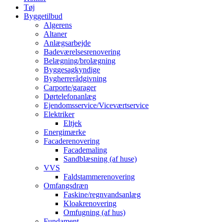
Tøj
Byggetilbud
Algerens
Altaner
Anlægsarbejde
Badeværelsesrenovering
Belægning/brolægning
Byggesagkyndige
Bygherrerådgivning
Carporte/garager
Dørtelefonanlæg
Ejendomsservice/Viceværtservice
Elektriker
Eltjek
Energimærke
Facaderenovering
Facademaling
Sandblæsning (af huse)
VVS
Faldstammerenovering
Omfangsdræn
Faskine/regnvandsanlæg
Kloakrenovering
Omfugning (af hus)
Fundament