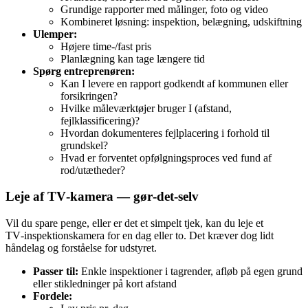
Grundige rapporter med målinger, foto og video
Kombineret løsning: inspektion, belægning, udskiftning
Ulemper:
Højere time-/fast pris
Planlægning kan tage længere tid
Spørg entreprenøren:
Kan I levere en rapport godkendt af kommunen eller
forsikringen?
Hvilke måleværktøjer bruger I (afstand,
fejlklassificering)?
Hvordan dokumenteres fejlplacering i forhold til
grundskel?
Hvad er forventet opfølgningsproces ved fund af
rod/utætheder?
Leje af TV‑kamera — gør‑det‑selv
Vil du spare penge, eller er det et simpelt tjek, kan du leje et
TV‑inspektionskamera for en dag eller to. Det kræver dog lidt
håndelag og forståelse for udstyret.
Passer til:
Enkle inspektioner i tagrender, afløb på egen grund
eller stikledninger på kort afstand
Fordele: