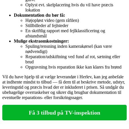
Oplyst evt. skelplacering hvis du vil have præcis
lokation
Dokumentation du bør få:
Højopløst video (gem råfilen)
Stillbilleder af fejlsteder
En skriftlig rapport med fejlklassificering og
afstandsmål
Mulige ekstraomkostninger:
Spuling/rensning inden kamerakørsel (kan være
nødvendigt)
Reparation/udskiftning ved fund af rot, sætning eller
brud
Opgravning hvis reparation ikke kan klares fra brønd
Vil du have hjælp til at vælge leverandør i Herlev, kan jeg anbefale
at indhente mindst to tilbud — få dem til at beskrive metode, udstyr,
leveringstid og præcis hvad der er inkluderet i prisen. Så undgår du
ubehagelige overraskelser og sikrer dig brugbar dokumentation til
eventuelle reparations‑ eller forsikringssager.
Få 3 tilbud på TV-inspektion