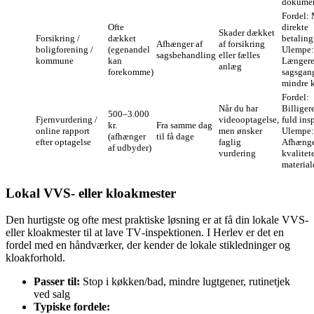
dokumen
Fordel:
Ofte
direkte
Skader dækket
Forsikring /
dækket
betaling
Afhænger af
af forsikring
boligforening /
(egenandel
Ulempe:
sagsbehandling
eller fælles
kommune
kan
Længer
anlæg
forekomme)
sagsgan
mindre k
Fordel:
Når du har
Billiger
500–3.000
Fjernvurdering /
videooptagelse,
fuld ins
kr.
Fra samme dag
online rapport
men ønsker
Ulempe:
(afhænger
til få dage
efter optagelse
faglig
Afhænge
af udbyder)
vurdering
kvalitete
material
Lokal VVS‑ eller kloakmester
Den hurtigste og ofte mest praktiske løsning er at få din lokale VVS‑
eller kloakmester til at lave TV‑inspektionen. I Herlev er det en
fordel med en håndværker, der kender de lokale stikledninger og
kloakforhold.
Passer til:
Stop i køkken/bad, mindre lugtgener, rutinetjek
ved salg
Typiske fordele: