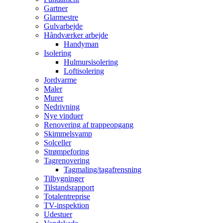
Gartner
Glarmestre
Gulvarbejde
Håndværker arbejde
Handyman
Isolering
Hulmursisolering
Loftisolering
Jordvarme
Maler
Murer
Nedrivning
Nye vinduer
Renovering af trappeopgang
Skimmelsvamp
Solceller
Strømpeforing
Tagrenovering
Tagmaling/tagafrensning
Tilbygninger
Tilstandsrapport
Totalentreprise
TV-inspektion
Udestuer