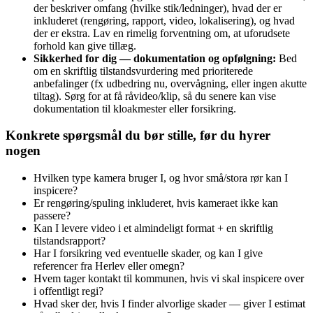
der beskriver omfang (hvilke stik/ledninger), hvad der er
inkluderet (rengøring, rapport, video, lokalisering), og hvad
der er ekstra. Lav en rimelig forventning om, at uforudsete
forhold kan give tillæg.
Sikkerhed for dig — dokumentation og opfølgning:
Bed
om en skriftlig tilstandsvurdering med prioriterede
anbefalinger (fx udbedring nu, overvågning, eller ingen akutte
tiltag). Sørg for at få råvideo/klip, så du senere kan vise
dokumentation til kloakmester eller forsikring.
Konkrete spørgsmål du bør stille, før du hyrer
nogen
Hvilken type kamera bruger I, og hvor små/stora rør kan I
inspicere?
Er rengøring/spuling inkluderet, hvis kameraet ikke kan
passere?
Kan I levere video i et almindeligt format + en skriftlig
tilstandsrapport?
Har I forsikring ved eventuelle skader, og kan I give
referencer fra Herlev eller omegn?
Hvem tager kontakt til kommunen, hvis vi skal inspicere over
i offentligt regi?
Hvad sker der, hvis I finder alvorlige skader — giver I estimat