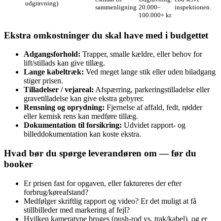
udgravning)
sammenligning
20.000–
inspektionen.
100.000+ kr.
Ekstra omkostninger du skal have med i budgettet
Adgangsforhold:
Trapper, smalle kældre, eller behov for
lift/stillads kan give tillæg.
Lange kabeltræk:
Ved meget lange stik eller uden biladgang
stiger prisen.
Tilladelser / vejareal:
Afspærring, parkeringstilladelse eller
gravetilladelse kan give ekstra gebyrer.
Rensning og oprydning:
Fjernelse af affald, fedt, rødder
eller kemisk rens kan medføre tillæg.
Dokumentation til forsikring:
Udvidet rapport‑ og
billeddokumentation kan koste ekstra.
Hvad bør du spørge leverandøren om — før du
booker
Er prisen fast for opgaven, eller faktureres der efter
forbrug/køreafstand?
Medfølger skriftlig rapport og video? Er det muligt at få
stillbilleder med markering af fejl?
Hvilken kameratype bruges (push‑rod vs. trak/kabel), og er