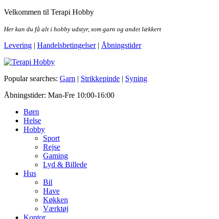
Skip
Velkommen til Terapi Hobby
to
the
Her kan du få alt i hobby udstyr, som garn og andet lækkert
content
Levering
|
Handelsbetingelser
|
Åbningstider
Terapi Hobby
Popular searches:
Garn
|
Strikkepinde
|
Syning
Åbningstider: Man-Fre 10:00-16:00
Børn
Helse
Hobby
Sport
Rejse
Gaming
Lyd & Billede
Hus
Bil
Have
Køkken
Værktøj
Kontor