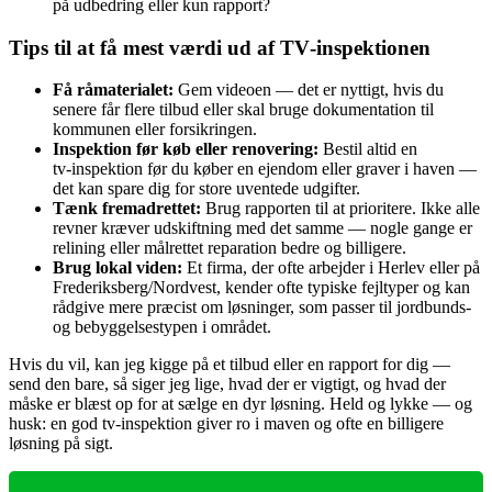
på udbedring eller kun rapport?
Tips til at få mest værdi ud af TV‑inspektionen
Få råmaterialet:
Gem videoen — det er nyttigt, hvis du
senere får flere tilbud eller skal bruge dokumentation til
kommunen eller forsikringen.
Inspektion før køb eller renovering:
Bestil altid en
tv‑inspektion før du køber en ejendom eller graver i haven —
det kan spare dig for store uventede udgifter.
Tænk fremadrettet:
Brug rapporten til at prioritere. Ikke alle
revner kræver udskiftning med det samme — nogle gange er
relining eller målrettet reparation bedre og billigere.
Brug lokal viden:
Et firma, der ofte arbejder i Herlev eller på
Frederiksberg/Nordvest, kender ofte typiske fejltyper og kan
rådgive mere præcist om løsninger, som passer til jordbunds-
og bebyggelsestypen i området.
Hvis du vil, kan jeg kigge på et tilbud eller en rapport for dig —
send den bare, så siger jeg lige, hvad der er vigtigt, og hvad der
måske er blæst op for at sælge en dyr løsning. Held og lykke — og
husk: en god tv‑inspektion giver ro i maven og ofte en billigere
løsning på sigt.