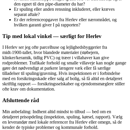
den egnet til den pipe‑diameter du har?
Er spuling eller anden rensning inkluderet, eller kræves
separat aftale?
Er der referenceopgaver fra Herlev eller nærområdet, og
hvilken garanti giver I på rapporten?
Tip med lokal vinkel — særligt for Herlev
I Herlev ser jeg ofte parcelhuse og lejlighedsbyggerier fra
midt‑1900‑tallet, hvor blandede materialer (støbejern,
klinker/keramik, tidlig PVC) og træer i villahaver kan give
rodproblemer. Trafikale forhold og smalle villaveje kan nogle gange
gøre det nødvendigt at parkere længere væk eller få særlige
tilladelser til spuling/gravning. Hvis inspektionen er i forbindelse
med en forsikringsskade eller salg af bolig, så få altid en detaljeret
skriftlig rapport — forsikringsselskaber og ejendomsmæglere stiller
ofte krav om dokumentation.
Afsluttende råd
Min anbefaling: Indhent altid mindst to tilbud — bed om en
detaljeret prisopdeling (inspektion, spuling, kørsel, rapport). Vælg
en leverandør med lokale referencer fra Herlev eller omegn, så de
kender de typiske problemer og kommunale forhold.