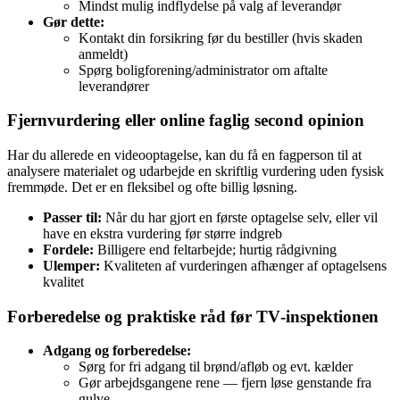
Mindst mulig indflydelse på valg af leverandør
Gør dette:
Kontakt din forsikring før du bestiller (hvis skaden
anmeldt)
Spørg boligforening/administrator om aftalte
leverandører
Fjernvurdering eller online faglig second opinion
Har du allerede en videooptagelse, kan du få en fagperson til at
analysere materialet og udarbejde en skriftlig vurdering uden fysisk
fremmøde. Det er en fleksibel og ofte billig løsning.
Passer til:
Når du har gjort en første optagelse selv, eller vil
have en ekstra vurdering før større indgreb
Fordele:
Billigere end feltarbejde; hurtig rådgivning
Ulemper:
Kvaliteten af vurderingen afhænger af optagelsens
kvalitet
Forberedelse og praktiske råd før TV‑inspektionen
Adgang og forberedelse:
Sørg for fri adgang til brønd/afløb og evt. kælder
Gør arbejdsgangene rene — fjern løse genstande fra
gulve