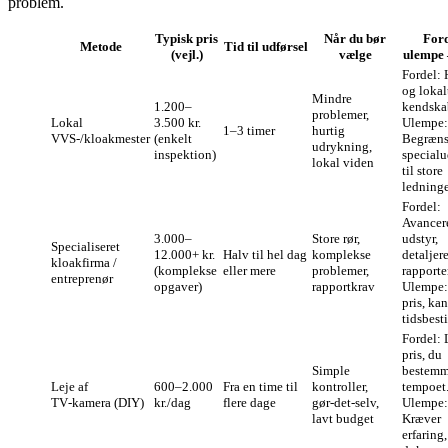
problem.
Typisk pris
Når du bør
Ford
Metode
Tid til udførsel
(vejl.)
vælge
ulempe
Fordel: 
og lokal
Mind­re
1.200–
kendska
problemer,
Lokal
3.500 kr.
Ulempe:
1–3 timer
hurtig
VVS‑/kloakmester
(enkelt
Begræns
udrykning,
inspektion)
specialu
lokal viden
til store
ledninge
Fordel:
Avancer
3.000–
Store rør,
udstyr,
Specialiseret
12.000+ kr.
Halv til hel dag
komplekse
detaljer
kloakfirma /
(komplekse
eller mere
problemer,
rapporter
entreprenør
opgaver)
rapportkrav
Ulempe:
pris, ka
tidsbesti
Fordel: 
pris, du
Simple
bestemm
Leje af
600–2.000
Fra en time til
kontroller,
tempoet
TV‑kamera (DIY)
kr./dag
flere dage
gør‑det‑selv,
Ulempe:
lavt budget
Kræver
erfaring,