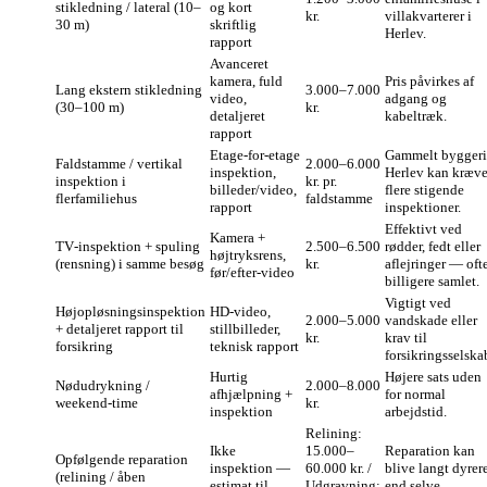
stikledning / lateral (10–
og kort
kr.
villakvarterer i
30 m)
skriftlig
Herlev.
rapport
Avanceret
kamera, fuld
Pris påvirkes af
Lang ekstern stikledning
3.000–7.000
video,
adgang og
(30–100 m)
kr.
detaljeret
kabeltræk.
rapport
Etage‑for‑etage
Gammelt byggeri
Faldstamme / vertikal
2.000–6.000
inspektion,
Herlev kan kræv
inspektion i
kr. pr.
billeder/video,
flere stigende
flerfamiliehus
faldstamme
rapport
inspektioner.
Effektivt ved
Kamera +
TV‑inspektion + spuling
2.500–6.500
rødder, fedt eller
højtryksrens,
(rensning) i samme besøg
kr.
aflejringer — oft
før/efter‑video
billigere samlet.
Vigtigt ved
Højopløsningsinspektion
HD‑video,
2.000–5.000
vandskade eller
+ detaljeret rapport til
stillbilleder,
kr.
krav til
forsikring
teknisk rapport
forsikringsselska
Hurtig
Højere sats uden
Nødudrykning /
2.000–8.000
afhjælpning +
for normal
weekend‑time
kr.
inspektion
arbejdstid.
Relining:
Ikke
15.000–
Reparation kan
Opfølgende reparation
inspektion —
60.000 kr. /
blive langt dyrer
(relining / åben
estimat til
Udgravning:
end selve