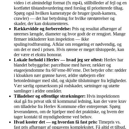
video i et almindeligt format (fx mp4), stillbilleder af fejl og en
kortfattet tilstandsvurdering med forslag til prioriterede tiltag.
Spørg også hvilken kameratype de bruger (push‑kamera,
crawler) — det har betydning for hvilke rørstørrelser og
skader, der kan dokumenteres.
Rækkevidde og forberedelse:
Pris og resultat afhænger af
rørernes længde, diameter og hvor godt de er rengjort. Mange
firmaer inkluderer kun inspektion — ikke
spuling/rodfræsning. Afklar om rengøring er nødvendig, og
om det er med i prisen. Hvis rørene er meget tilstoppede, kan
der være et ekstra honorar.
Lokale forhold i Herlev — hvad jeg ser oftest:
Herlev har
blandet bebyggelse: parcelhuse med haver, rækker og
etageejendomme fra 60’erne‑80’erne. Det betyder ofte: rødder
i kloakken nær grønne haver, ældre støbejern eller
betonledninger med slid, og skjulte tilslutninger fra lejligheder.
Vær særlig opmærksom på rodskader, sætninger og utætte
samlinger i ældre områder.
Tilladelser og offentlige strækninger:
Hvis inspektionen
skal gå fra privat stik til kommunal ledning, kan der være krav
om tilladelse fra Herlev Kommune eller entreprenør. Spørg
leverandøren, om de hjælper med det praktiske, og hvem der
tager kontakt til myndighederne ved behov.
Hvad koster det — og hvordan få fast pris:
Timepris vs.
fast pris afhænger af opgavens kompleksitet. Få altid et tilbud,