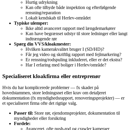
Hurtig udrykning
Kan ofte tilbyde både inspektion og efterfølgende
rensning/reparation
Lokalt kendskab til Herlev‑området
Typiske ulemper:
Ikke altid avanceret rapport med længdemarkører
Kan have begrænset udstyr til store ledninger eller langt
indtrængende rør
Spørg din VVS/kloakmester:
Hvilken kamerakvalitet bruger I (SD/HD)?
Får jeg video og skriftlig rapport med fejlmarkering?
Er rensning/rodspuling inkluderet, eller er det ekstra?
Har I erfaring med boliger i Herlev/område?
Specialiseret kloakfirma eller entreprenør
Hvis du har komplicerede problemer — fx skader på
hovedstammen, store ledningsnet eller krav om detaljeret
dokumentation (fx myndighedsrapport, renoveringsprojekter) — er
et specialiseret firma ofte det rigtige valg.
Passer til:
Store rør, ejendomsprojekter, dokumentation til
myndigheder eller forsikring
Fordele:
Avanceret, ofte push‑rod og crawler kameraer