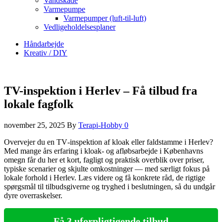
Vandskade
Varmepumpe
Varmepumper (luft-til-luft)
Vedligeholdelsesplaner
Håndarbejde
Kreativ / DIY
TV-inspektion i Herlev – Få tilbud fra
lokale fagfolk
november 25, 2025
By
Terapi-Hobby
0
Overvejer du en TV‑inspektion af kloak eller faldstamme i Herlev?
Med mange års erfaring i kloak- og afløbsarbejde i Københavns
omegn får du her et kort, fagligt og praktisk overblik over priser,
typiske scenarier og skjulte omkostninger — med særligt fokus på
lokale forhold i Herlev. Læs videre og få konkrete råd, de rigtige
spørgsmål til tilbudsgiverne og tryghed i beslutningen, så du undgår
dyre overraskelser.
Få 3 uforpligtigende tilbud