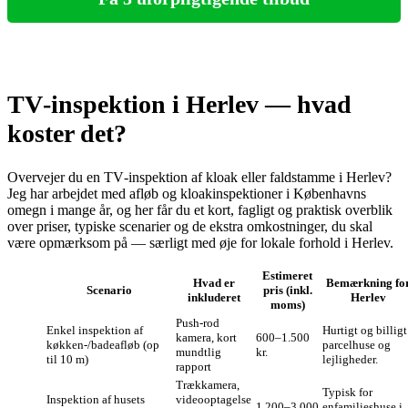
TV‑inspektion i Herlev — hvad
koster det?
Overvejer du en TV‑inspektion af kloak eller faldstamme i Herlev?
Jeg har arbejdet med afløb og kloakinspektioner i Københavns
omegn i mange år, og her får du et kort, fagligt og praktisk overblik
over priser, typiske scenarier og de ekstra omkostninger, du skal
være opmærksom på — særligt med øje for lokale forhold i Herlev.
Estimeret
Hvad er
Bemærkning fo
Scenario
pris (inkl.
inkluderet
Herlev
moms)
Push‑rod
Enkel inspektion af
Hurtigt og billigt
kamera, kort
600–1.500
køkken-/badeafløb (op
parcelhuse og
mundtlig
kr.
til 10 m)
lejligheder.
rapport
Trækkamera,
Typisk for
Inspektion af husets
videooptagelse
1.200–3.000
enfamilieshuse i