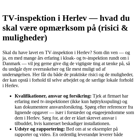
TV‑inspektion i Herlev — hvad du
skal være opmærksom på (risici &
muligheder)
Skal du have lavet en TV‑inspektion i Herlev? Som din ven — og
ja, en med mange års erfaring i kloak‑ og tv‑inspektion rundt om i
Danmark — vil jeg gerne give dig de vigtigste ting at tænke på, så
du undgår dyre overraskelser og får mest muligt ud af
undersøgelsen. Her får du både de praktiske risici og de muligheder,
der kan opstå i forhold til selve arbejdet og de særlige lokale forhold
i Herlev.
Kvalifikationer, ansvar og forsikring:
Tjek at firmaet har
erfaring med tv‑inspektioner (ikke kun højtryksspuling) og
kan dokumentere ansvarsforsikring. Spørg efter referencer fra
lignende opgaver — især i forstæder og etageejendomme som
dem i Herlev. Sørg for, at der er klart skrevet ansvar i
tilbuddet, hvis kameraet beskadiger installationen.
Udstyr og rapportering:
Bed om at se eksempler på
rapporter og video. En ordentlig leverandør leverer både