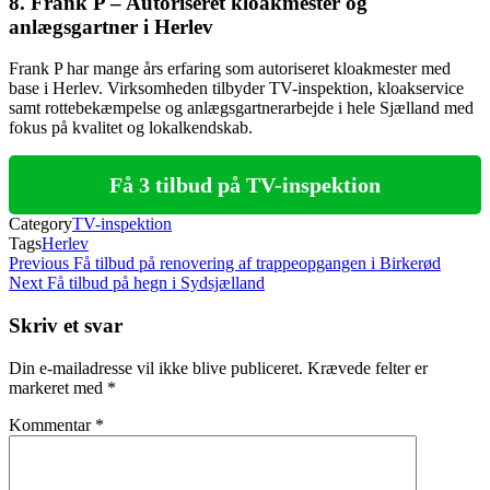
8. Frank P – Autoriseret kloakmester og
anlægsgartner i Herlev
Frank P har mange års erfaring som autoriseret kloakmester med
base i Herlev. Virksomheden tilbyder TV-inspektion, kloakservice
samt rottebekæmpelse og anlægsgartnerarbejde i hele Sjælland med
fokus på kvalitet og lokalkendskab.
Få 3 tilbud på TV-inspektion
Category
TV-inspektion
Tags
Herlev
Indlægsnavigation
Previous
Previous
Få tilbud på renovering af trappeopgangen i Birkerød
Post
Next
Next
Få tilbud på hegn i Sydsjælland
Post
Skriv et svar
Din e-mailadresse vil ikke blive publiceret.
Krævede felter er
markeret med
*
Kommentar
*