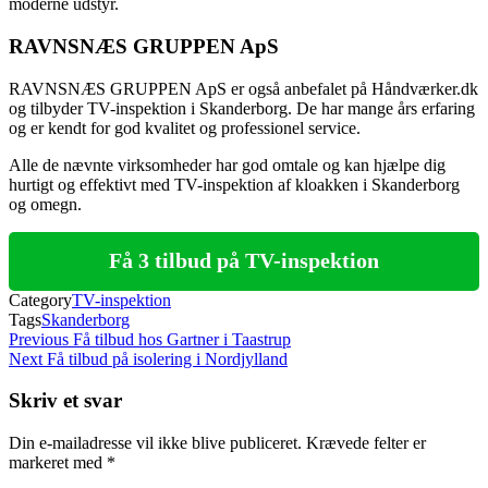
moderne udstyr.
RAVNSNÆS GRUPPEN ApS
RAVNSNÆS GRUPPEN ApS er også anbefalet på Håndværker.dk
og tilbyder TV-inspektion i Skanderborg. De har mange års erfaring
og er kendt for god kvalitet og professionel service.
Alle de nævnte virksomheder har god omtale og kan hjælpe dig
hurtigt og effektivt med TV-inspektion af kloakken i Skanderborg
og omegn.
Få 3 tilbud på TV-inspektion
Category
TV-inspektion
Tags
Skanderborg
Indlægsnavigation
Previous
Previous
Få tilbud hos Gartner i Taastrup
Post
Next
Next
Få tilbud på isolering i Nordjylland
Post
Skriv et svar
Din e-mailadresse vil ikke blive publiceret.
Krævede felter er
markeret med
*