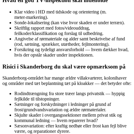
Hvad en god TV‑inspektion skal indeholde
Klar video i HD med tidskode og orientering (m.
meter‑markering).
Sonde‑lokalisering (kan vise hvor skaden er under terræn).
Skriftlig rapport med fotos/videouddrag,
feilkoder/klassifikation og forslag til udbedring.
Angivelse af rørmateriale og alder samt beskrivelse af fund
(rod, sætning, sprækker, utætheder, fejlmontering).
Forsikring og tydeligt ansvarsforhold — hvem dækker hvad,
hvis der opstår skader under inspektionen.
Risici i Skanderborg du skal være opmærksom på
Skanderborg‑området har mange ældre villakvarterer, kolonihaver
og områder med tæt beplantning tæt på kloakker — det betyder ofte:
Rodindtrængning fra store træer langs privatstik — hyppig
fejlkilde til tilstopninger.
Sætninger og forskydninger i ledninger på grund af
frost/grundvandsvariation og ældre rørmaterialer.
Skjulte skader i overgangssektioner mellem privat stik og
kommunal ledning — hvem reparerer hvad?
Sæsonvariation: efter kraftig nedbør eller frost kan fejl blive
værre, og reparationer dyrere.