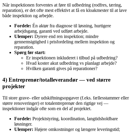
Når inspektionen forventes at føre til udbedring (rodfres, tæring,
reparation), er det ofte mest effektivt at få en kloakmester til at lave
både inspektion og arbejde.
Fordele:
Én aktør fra diagnose til løsning, hurtigere
arbejdsgang, garanti ved udført arbejde.
Ulemper:
Dyrere end ren inspektion; mindre
gennemsigtighed i prisfordeling mellem inspektion og
reparation.
Spørg før start:
Er inspektionen inkluderet i tilbud på udbedring?
Hvad koster akut udbedring vs planlagt arbejde?
Hvilken garanti gives på reparationer?
4) Entreprenør/totalleverandør — ved større
projekter
Til store grave‑ eller udskiftningsopgaver (f.eks. fællesstammer eller
større renoveringer) er totalentreprenør den rigtige vej —
inspektioner indgår ofte som en del af projektet.
Fordele:
Projektstyring, koordination, langtidsholdbare
løsninger.
Ulemper:
Højere omkostninger og længere leveringstid;