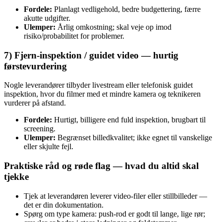
Fordele:
Planlagt vedligehold, bedre budgettering, færre
akutte udgifter.
Ulemper:
Årlig omkostning; skal veje op imod
risiko/probabilitet for problemer.
7) Fjern‑inspektion / guidet video — hurtig
førstevurdering
Nogle leverandører tilbyder livestream eller telefonisk guidet
inspektion, hvor du filmer med et mindre kamera og teknikeren
vurderer på afstand.
Fordele:
Hurtigt, billigere end fuld inspektion, brugbart til
screening.
Ulemper:
Begrænset billedkvalitet; ikke egnet til vanskelige
eller skjulte fejl.
Praktiske råd og røde flag — hvad du altid skal
tjekke
Tjek at leverandøren leverer video‑filer eller stillbilleder —
det er din dokumentation.
Spørg om type kamera: push‑rod er godt til lange, lige rør;