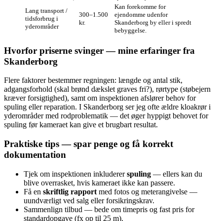
Kan forekomme for
Lang transport /
300–1.500
ejendomme udenfor
tidsforbrug i
kr.
Skanderborg by eller i spredt
yderområder
bebyggelse.
Hvorfor priserne svinger — mine erfaringer fra
Skanderborg
Flere faktorer bestemmer regningen: længde og antal stik,
adgangsforhold (skal brønd dækslet graves fri?), rørtype (støbejern
kræver forsigtighed), samt om inspektionen afslører behov for
spuling eller reparation. I Skanderborg ser jeg ofte ældre kloakrør i
yderområder med rodproblematik — det øger hyppigt behovet for
spuling før kameraet kan give et brugbart resultat.
Praktiske tips — spar penge og få korrekt
dokumentation
Tjek om inspektionen inkluderer
spuling
— ellers kan du
blive overrasket, hvis kameraet ikke kan passere.
Få en
skriftlig rapport
med fotos og meterangivelse —
uundværligt ved salg eller forsikringskrav.
Sammenlign tilbud — bede om timepris og fast pris for
standardopgave (fx op til 25 m).