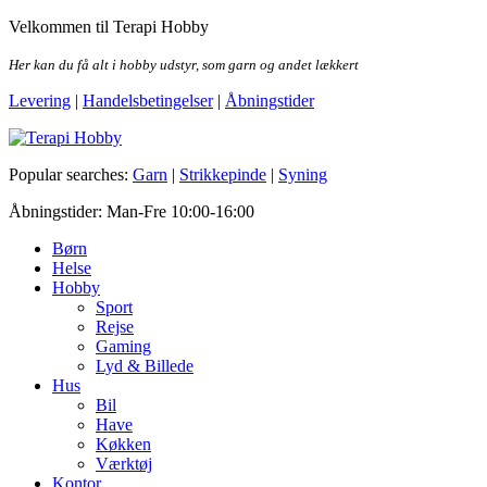
Skip
Velkommen til Terapi Hobby
to
the
Her kan du få alt i hobby udstyr, som garn og andet lækkert
content
Levering
|
Handelsbetingelser
|
Åbningstider
Terapi Hobby
Popular searches:
Garn
|
Strikkepinde
|
Syning
Åbningstider: Man-Fre 10:00-16:00
Børn
Helse
Hobby
Sport
Rejse
Gaming
Lyd & Billede
Hus
Bil
Have
Køkken
Værktøj
Kontor