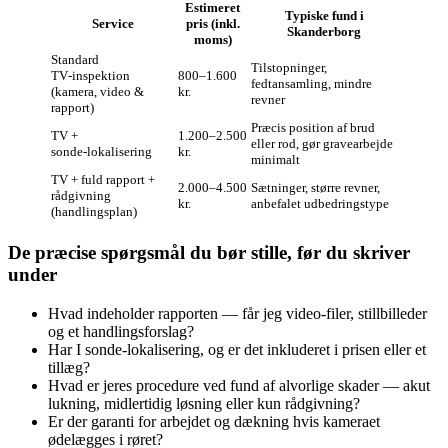
Estimeret
Typiske fund i
Service
pris (inkl.
Skanderborg
moms)
Standard
Tilstopninger,
TV‑inspektion
800–1.600
fedtansamling, mindre
(kamera, video &
kr.
revner
rapport)
Præcis position af brud
TV +
1.200–2.500
eller rod, gør gravearbejde
sonde‑lokalisering
kr.
minimalt
TV + fuld rapport +
2.000–4.500
Sætninger, større revner,
rådgivning
kr.
anbefalet udbedringstype
(handlingsplan)
De præcise spørgsmål du bør stille, før du skriver
under
Hvad indeholder rapporten — får jeg video‑filer, stillbilleder
og et handlingsforslag?
Har I sonde‑lokalisering, og er det inkluderet i prisen eller et
tillæg?
Hvad er jeres procedure ved fund af alvorlige skader — akut
lukning, midlertidig løsning eller kun rådgivning?
Er der garanti for arbejdet og dækning hvis kameraet
ødelægges i røret?