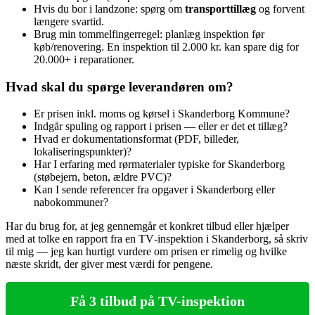
Hvis du bor i landzone: spørg om
transporttillæg
og forvent
længere svartid.
Brug min tommelfingerregel: planlæg inspektion før
køb/renovering. En inspektion til 2.000 kr. kan spare dig for
20.000+ i reparationer.
Hvad skal du spørge leverandøren om?
Er prisen inkl. moms og kørsel i Skanderborg Kommune?
Indgår spuling og rapport i prisen — eller er det et tillæg?
Hvad er dokumentationsformat (PDF, billeder,
lokaliseringspunkter)?
Har I erfaring med rørmaterialer typiske for Skanderborg
(støbejern, beton, ældre PVC)?
Kan I sende referencer fra opgaver i Skanderborg eller
nabokommuner?
Har du brug for, at jeg gennemgår et konkret tilbud eller hjælper
med at tolke en rapport fra en TV‑inspektion i Skanderborg, så skriv
til mig — jeg kan hurtigt vurdere om prisen er rimelig og hvilke
næste skridt, der giver mest værdi for pengene.
Få 3 tilbud på TV-inspektion