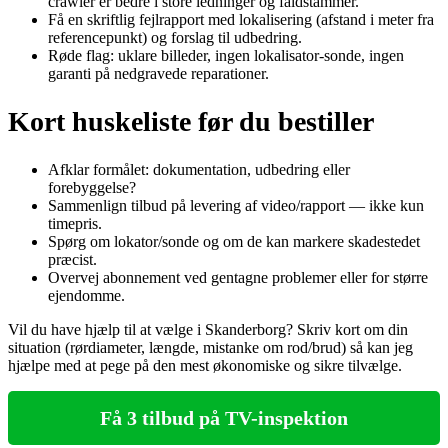
crawler er bedre i store ledninger og faldstammer.
Få en skriftlig fejlrapport med lokalisering (afstand i meter fra
referencepunkt) og forslag til udbedring.
Røde flag: uklare billeder, ingen lokalisator‑sonde, ingen
garanti på nedgravede reparationer.
Kort huskeliste før du bestiller
Afklar formålet: dokumentation, udbedring eller
forebyggelse?
Sammenlign tilbud på levering af video/rapport — ikke kun
timepris.
Spørg om lokator/sonde og om de kan markere skadestedet
præcist.
Overvej abonnement ved gentagne problemer eller for større
ejendomme.
Vil du have hjælp til at vælge i Skanderborg? Skriv kort om din
situation (rørdiameter, længde, mistanke om rod/brud) så kan jeg
hjælpe med at pege på den mest økonomiske og sikre tilvælge.
Få 3 tilbud på TV-inspektion