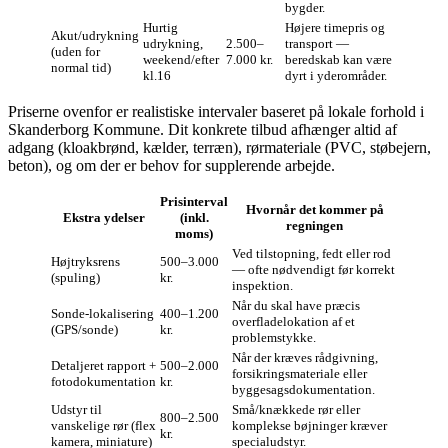
bygder.
Hurtig
Højere timepris og
Akut/udrykning
udrykning,
2.500–
transport —
(uden for
weekend/efter
7.000 kr.
beredskab kan være
normal tid)
kl.16
dyrt i yderområder.
Priserne ovenfor er realistiske intervaler baseret på lokale forhold i
Skanderborg Kommune. Dit konkrete tilbud afhænger altid af
adgang (kloakbrønd, kælder, terræn), rørmateriale (PVC, støbejern,
beton), og om der er behov for supplerende arbejde.
Prisinterval
Hvornår det kommer på
Ekstra ydelser
(inkl.
regningen
moms)
Ved tilstopning, fedt eller rod
Højtryksrens
500–3.000
— ofte nødvendigt før korrekt
(spuling)
kr.
inspektion.
Når du skal have præcis
Sonde‑lokalisering
400–1.200
overfladelokation af et
(GPS/sonde)
kr.
problemstykke.
Når der kræves rådgivning,
Detaljeret rapport +
500–2.000
forsikringsmateriale eller
fotodokumentation
kr.
byggesagsdokumentation.
Udstyr til
Små/knækkede rør eller
800–2.500
vanskelige rør (flex
komplekse bøjninger kræver
kr.
kamera, miniature)
specialudstyr.