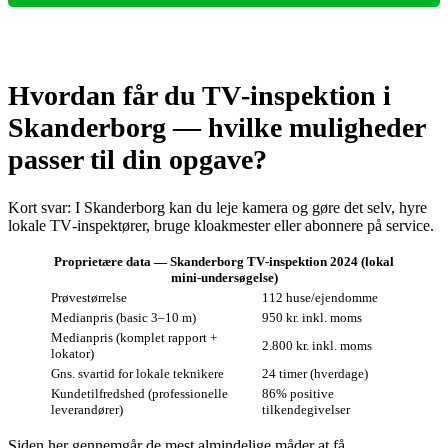
Hvordan får du TV‑inspektion i
Skanderborg — hvilke muligheder
passer til din opgave?
Kort svar: I Skanderborg kan du leje kamera og gøre det selv, hyre
lokale TV‑inspektører, bruge kloakmester eller abonnere på service.
Proprietære data — Skanderborg TV‑inspektion 2024 (lokal
mini‑undersøgelse)
Prøvestørrelse
112 huse/ejendomme
Medianpris (basic 3–10 m)
950 kr. inkl. moms
Medianpris (komplet rapport +
2.800 kr. inkl. moms
lokator)
Gns. svartid for lokale teknikere
24 timer (hverdage)
Kunde­tilfredshed (professionelle
86% positive
leverandører)
tilkendegivelser
Siden her gennemgår de mest almindelige måder at få