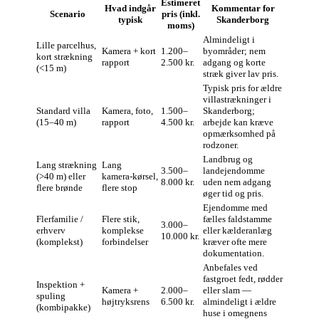
Estimeret
Hvad indgår
Kommentar for
Scenario
pris (inkl.
typisk
Skanderborg
moms)
Almindeligt i
Lille parcelhus,
Kamera + kort
1.200–
byområder; nem
kort strækning
rapport
2.500 kr.
adgang og korte
(<15 m)
stræk giver lav pris.
Typisk pris for ældre
villastrækninger i
Standard villa
Kamera, foto,
1.500–
Skanderborg;
(15–40 m)
rapport
4.500 kr.
arbejde kan kræve
opmærksomhed på
rodzoner.
Landbrug og
Lang strækning
Lang
3.500–
landejendomme
(>40 m) eller
kamera‑kørsel,
8.000 kr.
uden nem adgang
flere brønde
flere stop
øger tid og pris.
Ejendomme med
Flerfamilie /
Flere stik,
fælles faldstamme
3.000–
erhverv
komplekse
eller kælderanlæg
10.000 kr.
(komplekst)
forbindelser
kræver ofte mere
dokumentation.
Anbefales ved
fastgroet fedt, rødder
Inspektion +
Kamera +
2.000–
eller slam —
spuling
højtryksrens
6.500 kr.
almindeligt i ældre
(kombipakke)
huse i omegnens