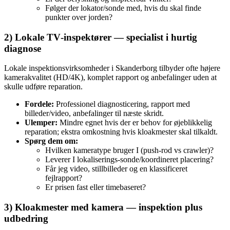
Følger der lokator/sonde med, hvis du skal finde
punkter over jorden?
2) Lokale TV‑inspektører — specialist i hurtig
diagnose
Lokale inspektionsvirksomheder i Skanderborg tilbyder ofte højere
kamerakvalitet (HD/4K), komplet rapport og anbefalinger uden at
skulle udføre reparation.
Fordele:
Professionel diagnosticering, rapport med
billeder/video, anbefalinger til næste skridt.
Ulemper:
Mindre egnet hvis der er behov for øjeblikkelig
reparation; ekstra omkostning hvis kloakmester skal tilkaldt.
Spørg dem om:
Hvilken kameratype bruger I (push‑rod vs crawler)?
Leverer I lokaliserings‑sonde/koordineret placering?
Får jeg video, stillbilleder og en klassificeret
fejlrapport?
Er prisen fast eller timebaseret?
3) Kloakmester med kamera — inspektion plus
udbedring