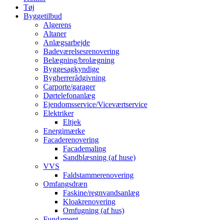
Tøj
Byggetilbud
Algerens
Altaner
Anlægsarbejde
Badeværelsesrenovering
Belægning/brolægning
Byggesagkyndige
Bygherrerådgivning
Carporte/garager
Dørtelefonanlæg
Ejendomsservice/Viceværtservice
Elektriker
Eltjek
Energimærke
Facaderenovering
Facademaling
Sandblæsning (af huse)
VVS
Faldstammerenovering
Omfangsdræn
Faskine/regnvandsanlæg
Kloakrenovering
Omfugning (af hus)
Fundament