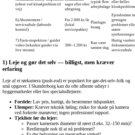
typisk flere
eller fælles
(oftest ved kloakproblem til
sager eller efter
arbejdsdage
kloakproblem
vej)
afregning
Ejendomme m
6) Abonnement /
Fra 2.000 kr./år
gentagne
Planlagte
serviceaftale (løbende
(lokal
problemer elle
besøg
kontrol)
servicepakke)
større
ejerforeninger
7) Fjern‑inspektion / guidet
Hurtig vurderi
Kan være
video (tekniker guider via
300–1.200 kr.
dokumentation
samme dag
live stream)
serviceaftale
1) Leje og gør det selv — billigst, men kræver
erfaring
Leje af et rørkamera (push‑rod) er populært for gør‑det‑selv‑folk og
små opgaver. I Skanderborg kan du ofte afhente udstyr i
byggemarkeder eller hos specialudlejnere.
Fordele:
Lav pris, hurtigt, du bestemmer tidspunktet.
Ulemper:
Kræver teknisk føling; risiko for skade på kamera
ved forkerte manøvrer; ingen professionel rapport.
Tjekliste før du lejer:
Passer kameraets diameter til røret (f.eks. 32–150 mm)?
Reellængde nok til at nå problemet?
Er der belysning og inspicerbar vinkel?