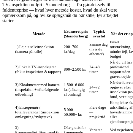
TV‑inspektion udført i Skanderborg — fra gør‑det‑selv til
fuldentreprise — hvad hver metode koster, hvad du skal være
opmærksom på, og hvilke spørgsmål du bør stille, før arbejdet
starter.
Estimeret pris
Typisk
Metode
Når det er op
(Skanderborg)
svartid
Enkel
Samme dag
1) Leje + selvinspektion
200–700
rørstrækning,
(hvis du
(kamera på rulle)
kr./dag
mindre fejl, la
afhenter)
budget
Når du vil hav
2) Lokale TV‑inspektører
24–48
professionel
800–2.500 kr.
(fokus inspektion & rapport)
timer
rapport uden
gravearbejde
Når der forven
3) Kloakmester med kamera
1.500–6.000
24–72
opgaver efter
(inspektion + efterfølgende
kr. (afhængig
timer
inspektion (ro
udbedring)
af omfang)
brud, sætninge
Komplekse ska
4) Entreprenør /
Flere dage
udskiftning af
5.000–
totalleverandør (inspektion +
—
hovedstamme
50.000+ kr.
omlægning/trykprøve)
projekttid
eller
ejendomsproje
5)
Ofte gratis for
Varierer —
Ved vejrelater
Kommunal/utility‑inspektion
kommunale