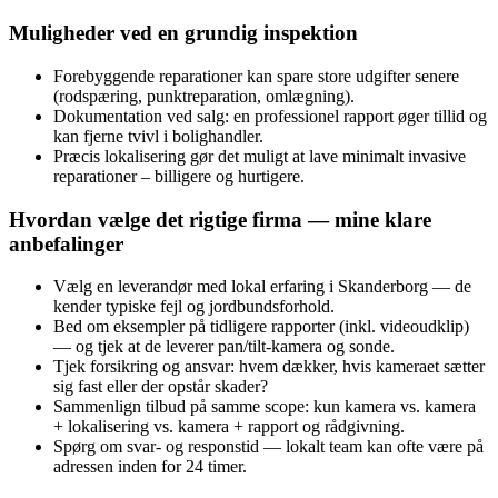
Muligheder ved en grundig inspektion
Forebyggende reparationer kan spare store udgifter senere
(rodspæring, punktreparation, omlægning).
Dokumentation ved salg: en professionel rapport øger tillid og
kan fjerne tvivl i bolighandler.
Præcis lokalisering gør det muligt at lave minimalt invasive
reparationer – billigere og hurtigere.
Hvordan vælge det rigtige firma — mine klare
anbefalinger
Vælg en leverandør med lokal erfaring i Skanderborg — de
kender typiske fejl og jordbundsforhold.
Bed om eksempler på tidligere rapporter (inkl. videoudklip)
— og tjek at de leverer pan/tilt‑kamera og sonde.
Tjek forsikring og ansvar: hvem dækker, hvis kameraet sætter
sig fast eller der opstår skader?
Sammenlign tilbud på samme scope: kun kamera vs. kamera
+ lokalisering vs. kamera + rapport og rådgivning.
Spørg om svar‑ og responstid — lokalt team kan ofte være på
adressen inden for 24 timer.