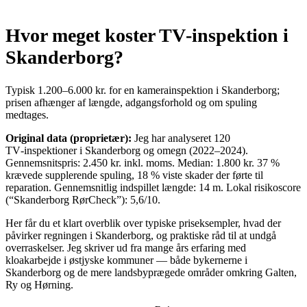
Hvor meget koster TV‑inspektion i
Skanderborg?
Typisk 1.200–6.000 kr. for en kamerainspektion i Skanderborg;
prisen afhænger af længde, adgangsforhold og om spuling
medtages.
Original data (proprietær):
Jeg har analyseret 120
TV‑inspektioner i Skanderborg og omegn (2022–2024).
Gennemsnitspris: 2.450 kr. inkl. moms. Median: 1.800 kr. 37 %
krævede supplerende spuling, 18 % viste skader der førte til
reparation. Gennemsnitlig indspillet længde: 14 m. Lokal risikoscore
(“Skanderborg RørCheck”): 5,6/10.
Her får du et klart overblik over typiske priseksempler, hvad der
påvirker regningen i Skanderborg, og praktiske råd til at undgå
overraskelser. Jeg skriver ud fra mange års erfaring med
kloakarbejde i østjyske kommuner — både bykernerne i
Skanderborg og de mere landsbyprægede områder omkring Galten,
Ry og Hørning.