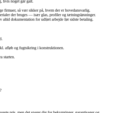
 hvis noget går galt.
ige firmaer, så vær sikker på, hvem der er hovedansvarlig.
erialer der bruges — især glas, profiler og tætningsløsninger.
altid dokumentation for udført arbejde før sidste betaling.
d.
. afløb og fugtsikring i konstruktionen.
a starten.
?
aveste pris, men det sparer dig for bekymringer, garantisager og