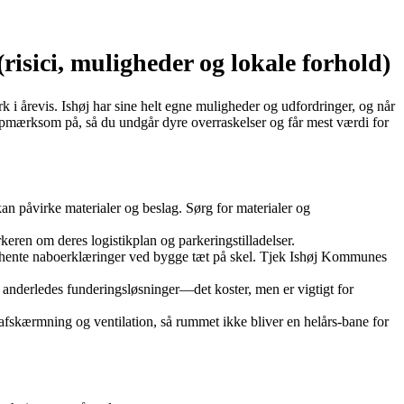
isici, muligheder og lokale forhold)
k i årevis. Ishøj har sine helt egne muligheder og udfordringer, og når
e opmærksom på, så du undgår dyre overraskelser og får mest værdi for
n påvirke materialer og beslag. Sørg for materialer og
keren om deres logistikplan og parkeringstilladelser.
indhente naboerklæringer ved bygge tæt på skel. Tjek Ishøj Kommunes
anderledes funderingsløsninger—det koster, men er vigtigt for
afskærmning og ventilation, så rummet ikke bliver en helårs‑bane for