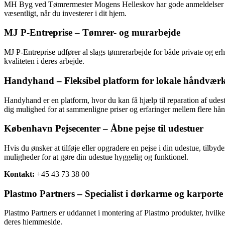
MH Byg ved Tømrermester Mogens Helleskov har gode anmeldelser for ar
væsentligt, når du investerer i dit hjem.
MJ P-Entreprise – Tømrer- og murarbejde
MJ P-Entreprise udfører al slags tømrerarbejde for både private og e
kvaliteten i deres arbejde.
Handyhand – Fleksibel platform for lokale håndvær
Handyhand er en platform, hvor du kan få hjælp til reparation af udestu
dig mulighed for at sammenligne priser og erfaringer mellem flere hå
København Pejsecenter – Åbne pejse til udestuer
Hvis du ønsker at tilføje eller opgradere en pejse i din udestue, tilb
muligheder for at gøre din udestue hyggelig og funktionel.
Kontakt:
+45 43 73 38 00
Plastmo Partners – Specialist i dørkarme og karporte
Plastmo Partners er uddannet i montering af Plastmo produkter, hvilke
deres hjemmeside.