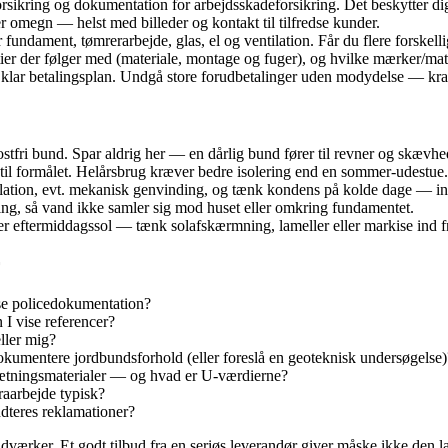
ring og dokumentation for arbejdsskadeforsikring. Det beskytter dig,
ler omegn — helst med billeder og kontakt til tilfredse kunder.
undament, tømrerarbejde, glas, el og ventilation. Får du flere forskell
tier der følger med (materiale, montage og fuger), og hvilke mærker/mat
klar betalingsplan. Undgå store forudbetalinger uden modydelse — krav 
tfri bund. Spar aldrig her — en dårlig bund fører til revner og skævhe
il formålet. Helårsbrug kræver bedre isolering end en sommer‑udestue.
ilation, evt. mekanisk genvinding, og tænk kondens på kolde dage — inkl
ng, så vand ikke samler sig mod huset eller omkring fundamentet.
er eftermiddagssol — tænk solafskærmning, lameller eller markise ind fr
ise policedokumentation?
 I vise referencer?
ller mig?
dokumentere jordbundsforhold (eller foreslå en geoteknisk undersøgelse)
 tætningsmaterialer — og hvad er U‑værdierne?
raarbejde typisk?
dteres reklamationer?
ndværker. Et godt tilbud fra en seriøs leverandør giver måske ikke den l