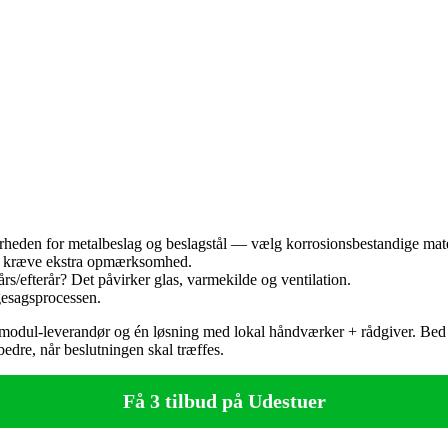
arheden for metalbeslag og beslagstål — vælg korrosionsbestandige mate
an kræve ekstra opmærksomhed.
års/efterår? Det påvirker glas, varmekilde og ventilation.
ggesagsprocessen.
fab/modul‑leverandør og én løsning med lokal håndværker + rådgiver. Bed
bedre, når beslutningen skal træffes.
Få 3 tilbud på Udestuer