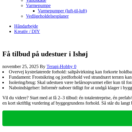
Vandskade
Varmepumpe
Varmepumper (luft-til-luft)
Vedligeholdelsesplaner
Håndarbejde
Kreativ / DIY
Få tilbud på udestuer i Ishøj
november 25, 2025
By
Terapi-Hobby
0
Overvej kystrelaterede forhold: saltpåvirkning kan forkorte holdb
Fundament: Frostsikring og jordforhold ved strandnært terræn k
Isolering/brug: Skal udestuen være helårsopvarmet eller kun til for
Nabo­indsigelser: Informér naboer tidligt for at undgå klager i by
Vil du videre? Start med at få 2–3 tilbud: én totalentreprise, én pre
en kort skriftlig vurdering af byggegrundens forhold. Så står du langt 