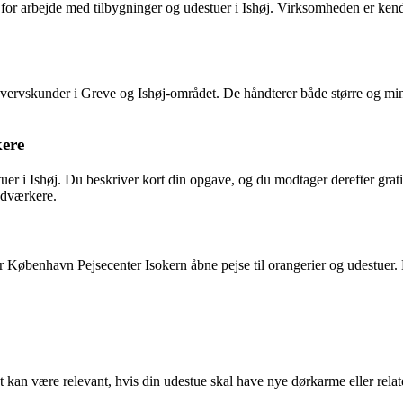
bejde med tilbygninger og udestuer i Ishøj. Virksomheden er kendt for 
rhvervskunder i Greve og Ishøj-området. De håndterer både større og m
kere
er i Ishøj. Du beskriver kort din opgave, og du modtager derefter gratis
ndværkere.
yder København Pejsecenter Isokern åbne pejse til orangerier og udestuer.
t kan være relevant, hvis din udestue skal have nye dørkarme eller rel