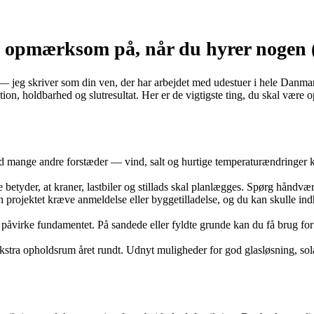
 opmærksom på, når du hyrer nogen (r
 — jeg skriver som din ven, der har arbejdet med udestuer i hele Danmar
ktion, holdbarhed og slutresultat. Her er de vigtigste ting, du skal vær
d mange andre forstæder — vind, salt og hurtige temperaturændringer ka
 betyder, at kraner, lastbiler og stillads skal planlægges. Spørg håndvær
n projektet kræve anmeldelse eller byggetilladelse, og du kan skulle 
åvirke fundamentet. På sandede eller fyldte grunde kan du få brug for 
kstra opholdsrum året rundt. Udnyt muligheder for god glasløsning, sol