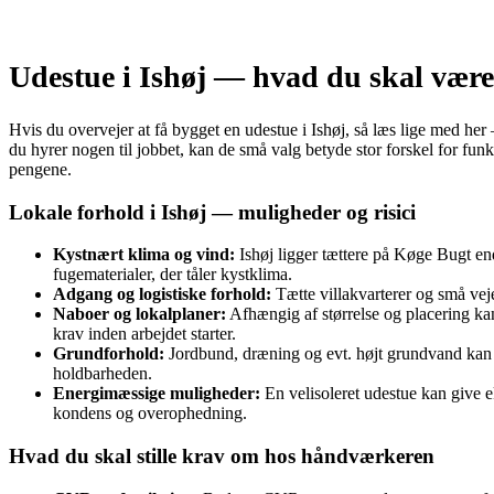
Udestue i Ishøj — hvad du skal være
Hvis du overvejer at få bygget en udestue i Ishøj, så læs lige med her
du hyrer nogen til jobbet, kan de små valg betyde stor forskel for fun
pengene.
Lokale forhold i Ishøj — muligheder og risici
Kystnært klima og vind:
Ishøj ligger tættere på Køge Bugt en
fugematerialer, der tåler kystklima.
Adgang og logistiske forhold:
Tætte villakvarterer og små veje
Naboer og lokalplaner:
Afhængig af størrelse og placering ka
krav inden arbejdet starter.
Grundforhold:
Jordbund, dræning og evt. højt grundvand kan p
holdbarheden.
Energimæssige muligheder:
En velisoleret udestue kan give e
kondens og overophedning.
Hvad du skal stille krav om hos håndværkeren