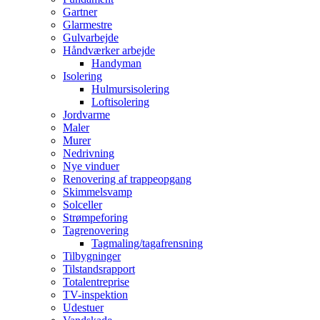
Gartner
Glarmestre
Gulvarbejde
Håndværker arbejde
Handyman
Isolering
Hulmursisolering
Loftisolering
Jordvarme
Maler
Murer
Nedrivning
Nye vinduer
Renovering af trappeopgang
Skimmelsvamp
Solceller
Strømpeforing
Tagrenovering
Tagmaling/tagafrensning
Tilbygninger
Tilstandsrapport
Totalentreprise
TV-inspektion
Udestuer