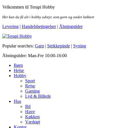
Skip
Velkommen til Terapi Hobby
to
the
Her kan du få alt i hobby udstyr, som garn og andet lækkert
content
Levering
|
Handelsbetingelser
|
Åbningstider
Terapi Hobby
Popular searches:
Garn
|
Strikkepinde
|
Syning
Åbningstider: Man-Fre 10:00-16:00
Børn
Helse
Hobby
Sport
Rejse
Gaming
Lyd & Billede
Hus
Bil
Have
Køkken
Værktøj
Kontor