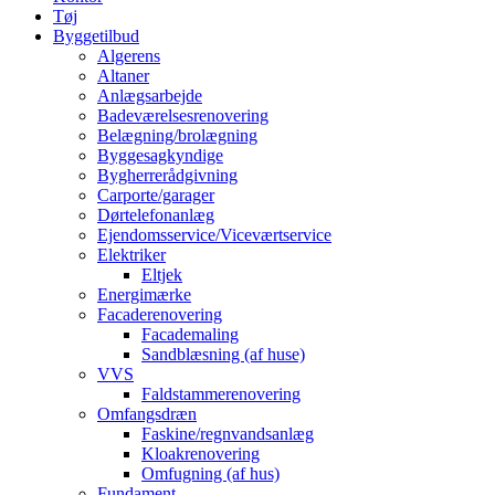
Tøj
Byggetilbud
Algerens
Altaner
Anlægsarbejde
Badeværelsesrenovering
Belægning/brolægning
Byggesagkyndige
Bygherrerådgivning
Carporte/garager
Dørtelefonanlæg
Ejendomsservice/Viceværtservice
Elektriker
Eltjek
Energimærke
Facaderenovering
Facademaling
Sandblæsning (af huse)
VVS
Faldstammerenovering
Omfangsdræn
Faskine/regnvandsanlæg
Kloakrenovering
Omfugning (af hus)
Fundament