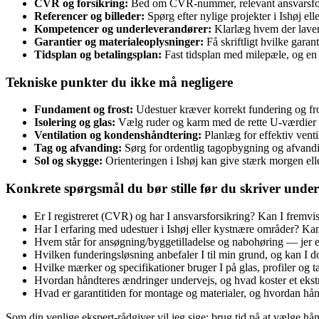
CVR og forsikring:
Bed om CVR‑nummer, relevant ansvarsforsik
Referencer og billeder:
Spørg efter nylige projekter i Ishøj el
Kompetencer og underleverandører:
Klarlæg hvem der laver f
Garantier og materialeoplysninger:
Få skriftligt hvilke garan
Tidsplan og betalingsplan:
Fast tidsplan med milepæle, og en 
Tekniske punkter du ikke må negligere
Fundament og frost:
Udestuer kræver korrekt fundering og fros
Isolering og glas:
Vælg ruder og karm med de rette U‑værdier t
Ventilation og kondenshåndtering:
Planlæg for effektiv vent
Tag og afvanding:
Sørg for ordentlig tagopbygning og afvandi
Sol og skygge:
Orienteringen i Ishøj kan give stærk morgen ell
Konkrete spørgsmål du bør stille før du skriver under
Er I registreret (CVR) og har I ansvarsforsikring? Kan I fremv
Har I erfaring med udestuer i Ishøj eller kystnære områder? Kan
Hvem står for ansøgning/byggetilladelse og nabohøring — jer e
Hvilken funderingsløsning anbefaler I til min grund, og kan I 
Hvilke mærker og specifikationer bruger I på glas, profiler og
Hvordan håndteres ændringer undervejs, og hvad koster et ekst
Hvad er garantitiden for montage og materialer, og hvordan hån
Som din venlige ekspert‑rådgiver vil jeg sige: brug tid på at vælge hå