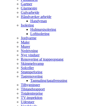
Gartner
Glarmestre
Gulvarbejde
Håndværker arbejde
Handyman
Isolering
Hulmursisolering
Loftisolering
Jordvarme
Maler
Murer
Nedrivning
Nye vinduer
Renovering af trappeopgang
Skimmelsvamp
Solceller
Strømpeforing
Tagrenovering
Tagmaling/tagafrensning
Tilbygninger
Tilstandsrapport
Totalentreprise
TV-inspektion
Udestuer