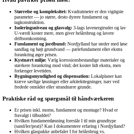
Størrelse og kompleksitet:
Kvadratmeter er den vigtigste
parameter — jo større, desto dyrere fundament og
tagkonstruktion.
Isoleringsniveau og glasvalg:
3-lags lavenergiruder og lav
U‑værdi koster mere, men giver helårsbrug og lavere
driftsomkostning.
Fundament og jordbund:
Nordjylland har steder med løse
sandlag og højt grundvand — pælefundament eller ekstra
forankring øger prisen.
Kystnært miljø:
Vælg korrosionsbestandige materialer og
stærkere forankring mod vind; det koster lidt ekstra, men
forlænger levetiden.
Bygningsmyndighed og dispensation:
Lokalplaner kan
kræve særlige løsninger eller arkitekttegninger, især ved
fredede områder eller strandnære grunde.
Praktiske råd og spørgsmål til håndværkeren
Er prisen inkl. moms, fundament og montage? Hvad er
fravalgt i tilbuddet?
Hvilken fundamentløsning foreslår I til min grundtype
(sand/ler/peat)? Kan I dokumentere erfaring i Nordjylland?
Hvilken glaspakke anbefaler I for helårsbrug vs.