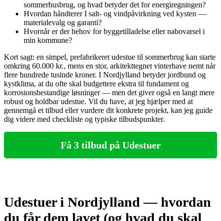
sommerhusbrug, og hvad betyder det for energiregningen?
Hvordan håndterer I salt- og vindpåvirkning ved kysten —
materialevalg og garanti?
Hvornår er der behov for byggetilladelse eller nabovarsel i
min kommune?
Kort sagt: en simpel, prefabrikeret udestue til sommerbrug kan starte
omkring 60.000 kr., mens en stor, arkitekttegnet vinterhave nemt når
flere hundrede tusinde kroner. I Nordjylland betyder jordbund og
kystklima, at du ofte skal budgettere ekstra til fundament og
korrosionsbestandige løsninger — men det giver også en langt mere
robust og holdbar udestue. Vil du have, at jeg hjælper med at
gennemgå et tilbud eller vurdere dit konkrete projekt, kan jeg guide
dig videre med checkliste og typiske tilbudspunkter.
Få 3 tilbud på Udestuer
Udestuer i Nordjylland — hvordan
du får dem lavet (og hvad du skal