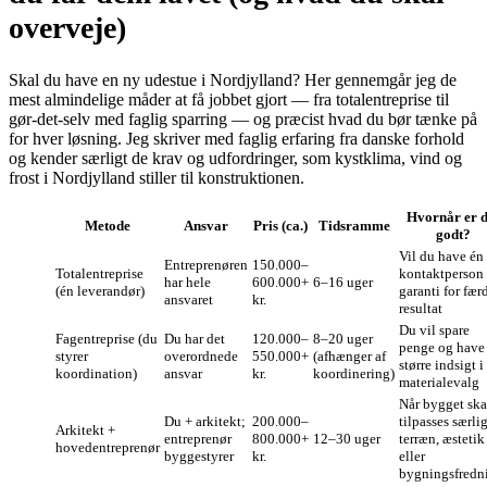
overveje)
Skal du have en ny udestue i Nordjylland? Her gennemgår jeg de
mest almindelige måder at få jobbet gjort — fra totalentreprise til
gør‑det‑selv med faglig sparring — og præcist hvad du bør tænke på
for hver løsning. Jeg skriver med faglig erfaring fra danske forhold
og kender særligt de krav og udfordringer, som kystklima, vind og
frost i Nordjylland stiller til konstruktionen.
Hvornår er d
Metode
Ansvar
Pris (ca.)
Tidsramme
godt?
Vil du have én
Entreprenøren
150.000–
Totalentreprise
kontaktperson
har hele
600.000+
6–16 uger
(én leverandør)
garanti for fær
ansvaret
kr.
resultat
Du vil spare
Fagentreprise (du
Du har det
120.000–
8–20 uger
penge og have
styrer
overordnede
550.000+
(afhænger af
større indsigt i
koordination)
ansvar
kr.
koordinering)
materialevalg
Når bygget ska
Du + arkitekt;
200.000–
tilpasses særlig
Arkitekt +
entreprenør
800.000+
12–30 uger
terræn, æstetik
hovedentreprenør
byggestyrer
kr.
eller
bygningsfredn