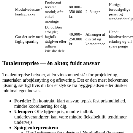
Producent
Hurtigt,
leverer
80.000–
Modul‑udestue /
forudsigelige
modul; ofte
350.000
2–8 uger
færdigpakke
priser og
enkel
kr.
standarddetalj
montage
Du udfører
arbejde;
Har du
40.000–
Afhænger af
Gør‑det‑selv med
fagfolk
håndværksmæs
250.000
din tid og
faglig sparring
rådgiver eller
erfaring og vil
kr.
kompetence
udfører
spare penge
kritiske dele
Totalentreprise — én aktør, fuldt ansvar
Totalentreprise betyder, at én virksomhed står for projektering,
materialer, arbejdsstyring og aflevering. Det er den mest bekvemme
løsning, særligt hvis du bor et stykke fra byggepladsen eller ønsker
minimal egenindsats.
Fordele:
Én kontrakt, klart ansvar, typisk fast prismulighed,
mindre koordinering for dig.
Ulemper:
Ofte højere pris; mindre indblik i
underleverandører; kan være mindre fleksibelt ift. ændringer
undervejs.
Spørg entreprenøren:
Har I referencer fra udestuer i Nordjylland (kystnært