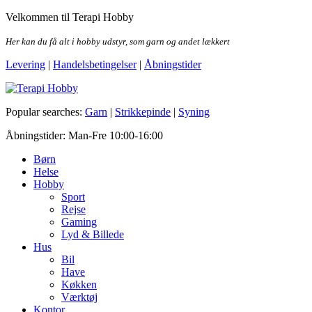
Skip
Velkommen til Terapi Hobby
to
the
Her kan du få alt i hobby udstyr, som garn og andet lækkert
content
Levering
|
Handelsbetingelser
|
Åbningstider
Terapi Hobby
Popular searches:
Garn
|
Strikkepinde
|
Syning
Åbningstider: Man-Fre 10:00-16:00
Børn
Helse
Hobby
Sport
Rejse
Gaming
Lyd & Billede
Hus
Bil
Have
Køkken
Værktøj
Kontor