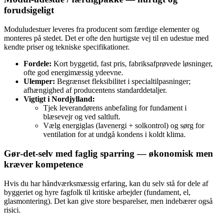
forudsigeligt
Moduludestuer leveres fra producent som færdige elementer og
monteres på stedet. Det er ofte den hurtigste vej til en udestue med
kendte priser og tekniske specifikationer.
Fordele:
Kort byggetid, fast pris, fabriksafprøvede løsninger,
ofte god energimæssig ydeevne.
Ulemper:
Begrænset fleksibilitet i specialtilpasninger;
afhængighed af producentens standarddetaljer.
Vigtigt i Nordjylland:
Tjek leverandørens anbefaling for fundament i
blæsevejr og ved saltluft.
Vælg energiglas (lavenergi + solkontrol) og sørg for
ventilation for at undgå kondens i koldt klima.
Gør‑det‑selv med faglig sparring — økonomisk men
kræver kompetence
Hvis du har håndværksmæssig erfaring, kan du selv stå for dele af
byggeriet og hyre fagfolk til kritiske arbejder (fundament, el,
glasmontering). Det kan give store besparelser, men indebærer også
risici.