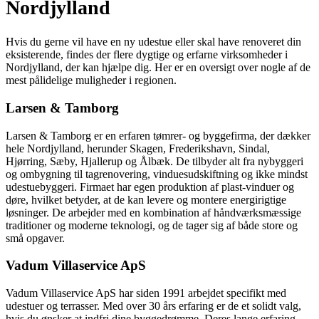
Nordjylland
Hvis du gerne vil have en ny udestue eller skal have renoveret din
eksisterende, findes der flere dygtige og erfarne virksomheder i
Nordjylland, der kan hjælpe dig. Her er en oversigt over nogle af de
mest pålidelige muligheder i regionen.
Larsen & Tamborg
Larsen & Tamborg er en erfaren tømrer- og byggefirma, der dækker
hele Nordjylland, herunder Skagen, Frederikshavn, Sindal,
Hjørring, Sæby, Hjallerup og Ålbæk. De tilbyder alt fra nybyggeri
og ombygning til tagrenovering, vinduesudskiftning og ikke mindst
udestuebyggeri. Firmaet har egen produktion af plast-vinduer og
døre, hvilket betyder, at de kan levere og montere energirigtige
løsninger. De arbejder med en kombination af håndværksmæssige
traditioner og moderne teknologi, og de tager sig af både store og
små opgaver.
Vadum Villaservice ApS
Vadum Villaservice ApS har siden 1991 arbejdet specifikt med
udestuer og terrasser. Med over 30 års erfaring er de et solidt valg,
hvis du ønsker at indfri dine byggedrømme. Deres lange erfaring