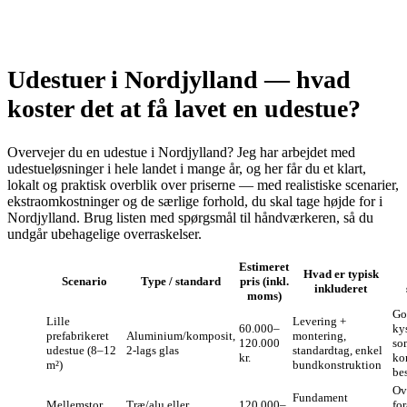
Udestuer i Nordjylland — hvad
koster det at få lavet en udestue?
Overvejer du en udestue i Nordjylland? Jeg har arbejdet med
udestueløsninger i hele landet i mange år, og her får du et klart,
lokalt og praktisk overblik over priserne — med realistiske scenarier,
ekstraomkostninger og de særlige forhold, du skal tage højde for i
Nordjylland. Brug listen med spørgsmål til håndværkeren, så du
undgår ubehagelige overraskelser.
Estimeret
Hvad er typisk
Scenario
Type / standard
pris (inkl.
inkluderet
moms)
Go
Lille
Levering +
60.000–
ky
prefabrikeret
Aluminium/komposit,
montering,
120.000
so
udestue (8–12
2-lags glas
standardtag, enkel
kr.
ko
m²)
bundkonstruktion
be
Ov
Fundament
Mellemstor
Træ/alu eller
120.000–
fo