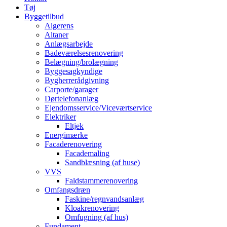
Tøj
Byggetilbud
Algerens
Altaner
Anlægsarbejde
Badeværelsesrenovering
Belægning/brolægning
Byggesagkyndige
Bygherrerådgivning
Carporte/garager
Dørtelefonanlæg
Ejendomsservice/Viceværtservice
Elektriker
Eltjek
Energimærke
Facaderenovering
Facademaling
Sandblæsning (af huse)
VVS
Faldstammerenovering
Omfangsdræn
Faskine/regnvandsanlæg
Kloakrenovering
Omfugning (af hus)
Fundament