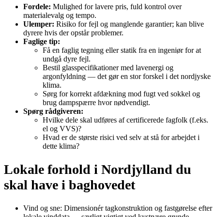
Fordele:
Mulighed for lavere pris, fuld kontrol over
materialevalg og tempo.
Ulemper:
Risiko for fejl og manglende garantier; kan blive
dyrere hvis der opstår problemer.
Faglige tip:
Få en faglig tegning eller statik fra en ingeniør for at
undgå dyre fejl.
Bestil glasspecifikationer med lavenergi og
argonfyldning — det gør en stor forskel i det nordjyske
klima.
Sørg for korrekt afdækning mod fugt ved sokkel og
brug dampspærre hvor nødvendigt.
Spørg rådgiveren:
Hvilke dele skal udføres af certificerede fagfolk (f.eks.
el og VVS)?
Hvad er de største risici ved selv at stå for arbejdet i
dette klima?
Lokale forhold i Nordjylland du
skal have i baghovedet
Vind og sne: Dimensionér tagkonstruktion og fastgørelse efter
lokale vinddata — særligt vigtigt ved kystnære grunde.