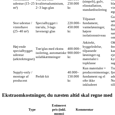
(simpelt), gulv,
udestue (15–25
kvalitetsaluminium,
250.000
bl
elinstallation,
m²)
2–3 lags glas
kr.
vi
standardisolering
øg
Go
Tilpasset
sør
Stor udestue /
Specialbygget i
220.000–
fundament,
di
vinterhave
træ/alu, 3-lags
450.000
varmeløsninger,
fu
(25–40 m²)
lavenergi glas
kr.
højere
sa
isolationsniveau
om
Arkitekt,
Of
Høj‑ende
byggeledelse,
fre
Træ/glas med ekstra
400.000–
specialbygget
tilpassede
ka
isolering, automatiske
900.000+
udestue
løsninger og
ej
solafskærmninger
kr.
(arkitekttegnet)
materialer i
ky
topklasse
sa
Kun materialer +
Tra
Supply‑only /
40.000–
producentmontage;
fj
montage af
Prefab kit
150.000
fundament og el
adr
producent
kr.
ofte ikke
No
inkluderet
til
Ekstraomkostninger, du næsten altid skal regne med
Estimeret
Type
pris (inkl.
Kommentar
moms)