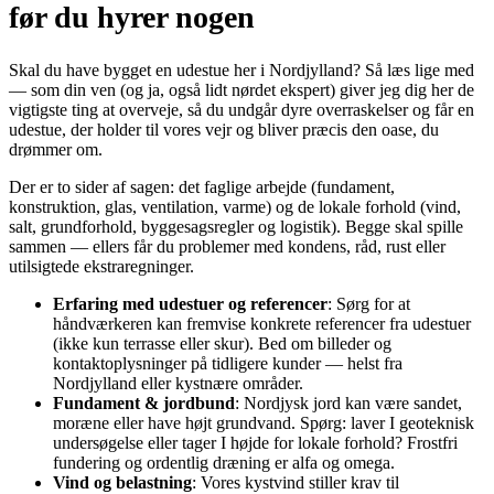
før du hyrer nogen
Skal du have bygget en udestue her i Nordjylland? Så læs lige med
— som din ven (og ja, også lidt nørdet ekspert) giver jeg dig her de
vigtigste ting at overveje, så du undgår dyre overraskelser og får en
udestue, der holder til vores vejr og bliver præcis den oase, du
drømmer om.
Der er to sider af sagen: det faglige arbejde (fundament,
konstruktion, glas, ventilation, varme) og de lokale forhold (vind,
salt, grundforhold, byggesagsregler og logistik). Begge skal spille
sammen — ellers får du problemer med kondens, råd, rust eller
utilsigtede ekstraregninger.
Erfaring med udestuer og referencer
: Sørg for at
håndværkeren kan fremvise konkrete referencer fra udestuer
(ikke kun terrasse eller skur). Bed om billeder og
kontaktoplysninger på tidligere kunder — helst fra
Nordjylland eller kystnære områder.
Fundament & jordbund
: Nordjysk jord kan være sandet,
moræne eller have højt grundvand. Spørg: laver I geoteknisk
undersøgelse eller tager I højde for lokale forhold? Frostfri
fundering og ordentlig dræning er alfa og omega.
Vind og belastning
: Vores kystvind stiller krav til