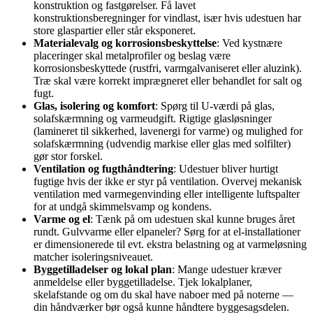
konstruktion og fastgørelser. Få lavet
konstruktionsberegninger for vindlast, især hvis udestuen har
store glaspartier eller står eksponeret.
Materialevalg og korrosionsbeskyttelse
: Ved kystnære
placeringer skal metalprofiler og beslag være
korrosionsbeskyttede (rustfri, varmgalvaniseret eller aluzink).
Træ skal være korrekt imprægneret eller behandlet for salt og
fugt.
Glas, isolering og komfort
: Spørg til U‑værdi på glas,
solafskærmning og varmeudgift. Rigtige glasløsninger
(lamineret til sikkerhed, lavenergi for varme) og mulighed for
solafskærmning (udvendig markise eller glas med solfilter)
gør stor forskel.
Ventilation og fugthåndtering
: Udestuer bliver hurtigt
fugtige hvis der ikke er styr på ventilation. Overvej mekanisk
ventilation med varmegenvinding eller intelligente luftspalter
for at undgå skimmelsvamp og kondens.
Varme og el
: Tænk på om udestuen skal kunne bruges året
rundt. Gulvvarme eller elpaneler? Sørg for at el-installationer
er dimensionerede til evt. ekstra belastning og at varmeløsning
matcher isoleringsniveauet.
Byggetilladelser og lokal plan
: Mange udestuer kræver
anmeldelse eller byggetilladelse. Tjek lokalplaner,
skelafstande og om du skal have naboer med på noterne —
din håndværker bør også kunne håndtere byggesagsdelen.