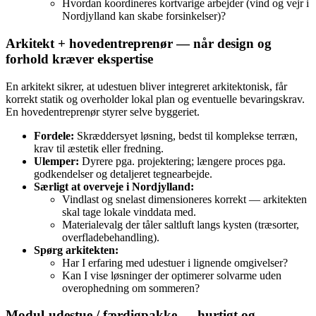
Hvordan koordineres kortvarige arbejder (vind og vejr i
Nordjylland kan skabe forsinkelser)?
Arkitekt + hovedentreprenør — når design og
forhold kræver ekspertise
En arkitekt sikrer, at udestuen bliver integreret arkitektonisk, får
korrekt statik og overholder lokal plan og eventuelle bevaringskrav.
En hovedentreprenør styrer selve byggeriet.
Fordele:
Skræddersyet løsning, bedst til komplekse terræn,
krav til æstetik eller fredning.
Ulemper:
Dyrere pga. projektering; længere proces pga.
godkendelser og detaljeret tegnearbejde.
Særligt at overveje i Nordjylland:
Vindlast og snelast dimensioneres korrekt — arkitekten
skal tage lokale vinddata med.
Materialevalg der tåler saltluft langs kysten (træsorter,
overfladebehandling).
Spørg arkitekten:
Har I erfaring med udestuer i lignende omgivelser?
Kan I vise løsninger der optimerer solvarme uden
overophedning om sommeren?
Modul‑udestue / færdigpakke — hurtigt og