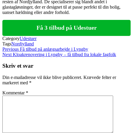
resten af Nordjylland. De specialiserer sig blandt andet i
glastagløsninger, der er designet til at passe perfekt til din bolig,
uanset hældning eller andre forhold.
Få 3 tilbud på Udestuer
Category
Udestuer
Tags
Nordjylland
Indlægsnavigation
Previous
Previous
Få tilbud på anlægsarbejde i Lyngby
Post
Next
Next
Kloakrenovering i Lyngby – få tilbud fra lokale fagfolk
Post
Skriv et svar
Din e-mailadresse vil ikke blive publiceret.
Krævede felter er
markeret med
*
Kommentar
*