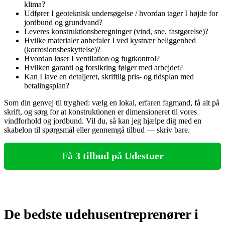
klima?
Udfører I geoteknisk undersøgelse / hvordan tager I højde for
jordbund og grundvand?
Leveres konstruktionsberegninger (vind, sne, fastgørelse)?
Hvilke materialer anbefaler I ved kystnær beliggenhed
(korrosionsbeskyttelse)?
Hvordan løser I ventilation og fugtkontrol?
Hvilken garanti og forsikring følger med arbejdet?
Kan I lave en detaljeret, skriftlig pris- og tidsplan med
betalingsplan?
Som din genvej til tryghed: vælg en lokal, erfaren fagmand, få alt på
skrift, og sørg for at konstruktionen er dimen­sioneret til vores
vindforhold og jordbund. Vil du, så kan jeg hjælpe dig med en
skabelon til spørgsmål eller gennemgå tilbud — skriv bare.
Få 3 tilbud på Udestuer
De bedste udehusentreprenører i