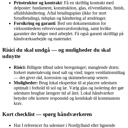
Prisstruktur og kontrakt
: Få en skriftlig kontrakt med
delposter: fundament, konstruktion, glas, el/ventilation, finish,
affaldshåndtering. Aftal betalingsplan (ikke for stort
forudbetaling), tidsplan og håndtering af ændringer.
Forsikring og garanti
: Bed om dokumentation for
virksomhedens erhvervsansvarsforsikring, samt hvilke
garantier der følger med arbejdet. Få også garanti skriftligt på
håndværksarbejde og materialer.
Risici du skal undgå — og muligheder du skal
udnytte
Risici:
Billigste tilbud uden beregninger; manglende dræn;
forkert materialevalg mod salt og vind; ingen ventilationstiltag
— det giver råd, korrosion og skimmelsvamp senere.
Muligheder:
Brug lokal ekspertise til at placere udestuen
optimalt i forhold til sol og læ. Vælg glas og isolering der gør
udestuen brugbar længere tid af året. Lokal håndværker
betyder ofte kortere responstid og kendskab til kommunens
krav.
Kort checklist — spørg håndværkeren
Har I referencer fra udestuer i Nordjylland eller lignende