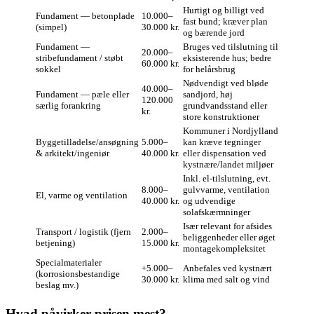
Hurtigt og billigt ved
Fundament — betonplade
10.000–
fast bund; kræver plan
(simpel)
30.000 kr.
og bærende jord
Fundament —
Bruges ved tilslutning til
20.000–
stribefundament / støbt
eksisterende hus; bedre
60.000 kr.
sokkel
for helårsbrug
Nødvendigt ved bløde
40.000–
Fundament — pæle eller
sandjord, høj
120.000
særlig forankring
grundvandsstand eller
kr.
store konstruktioner
Kommuner i Nordjylland
Byggetilladelse/ansøgning
5.000–
kan kræve tegninger
& arkitekt/ingeniør
40.000 kr.
eller dispensation ved
kystnære/landet miljøer
Inkl. el‑tilslutning, evt.
8.000–
gulvvarme, ventilation
El, varme og ventilation
40.000 kr.
og udvendige
solafskærmninger
Især relevant for afsides
Transport / logistik (fjern
2.000–
beliggenheder eller øget
betjening)
15.000 kr.
montagekompleksitet
Specialmaterialer
+5.000–
Anbefales ved kystnært
(korrosionsbestandige
30.000 kr.
klima med salt og vind
beslag mv.)
Hvad påvirker prisen mest?