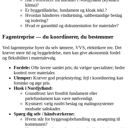
klima)?
Er byggetilladelse, fundament og kloak inkl.?
Hvordan håndteres vindtætning, saltbestandige beslag
og isolering?
Hvad er garantitid og dokumentation for materialer?
Fagentreprise — du koordinerer, du bestemmer
Ved fagentreprise hyrer du selv tømrere, VVS, elektrikere mv. Det
kræver mere tid og byggeledelse, men kan give økonomisk fordel
og fleksibilitet i materialevalg.
Fordele:
Ofte lavere samlet pris; du vælger specialister; bedre
kontrol over materialer.
Ulemper:
Kræver god projektstyring; fejl i koordinering kan
forsinke og øge pris.
Husk i Nordjylland:
Grundfrost: lavt frostfrit fundament eller
pælefundament kan være nødvendigt.
Kystnært: vælg rustfri beslag og malingssystemer
modsatte saltskader.
Spørg dig selv / håndværkerne:
Hvem står for byggesagsbehandling og ansøgning til
kommunen?