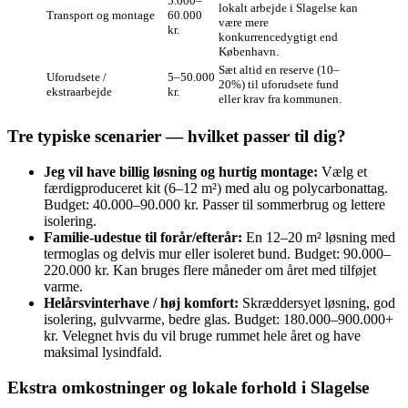
5.000–
lokalt arbejde i Slagelse kan
Transport og montage
60.000
være mere
kr.
konkurrencedygtigt end
København.
Sæt altid en reserve (10–
Uforudsete /
5–50.000
20%) til uforudsete fund
ekstraarbejde
kr.
eller krav fra kommunen.
Tre typiske scenarier — hvilket passer til dig?
Jeg vil have billig løsning og hurtig montage:
Vælg et
færdigproduceret kit (6–12 m²) med alu og polycarbonattag.
Budget: 40.000–90.000 kr. Passer til sommerbrug og lettere
isolering.
Familie‑udestue til forår/efterår:
En 12–20 m² løsning med
termoglas og delvis mur eller isoleret bund. Budget: 90.000–
220.000 kr. Kan bruges flere måneder om året med tilføjet
varme.
Helårsvinterhave / høj komfort:
Skræddersyet løsning, god
isolering, gulvvarme, bedre glas. Budget: 180.000–900.000+
kr. Velegnet hvis du vil bruge rummet hele året og have
maksimal lysindfald.
Ekstra omkostninger og lokale forhold i Slagelse