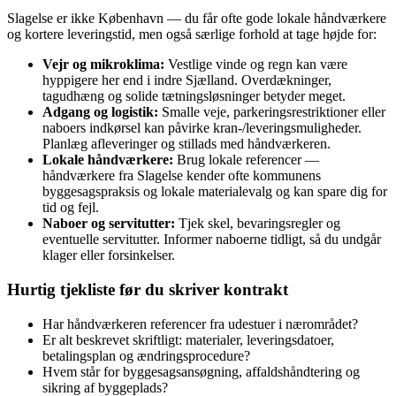
Slagelse er ikke København — du får ofte gode lokale håndværkere
og kortere leveringstid, men også særlige forhold at tage højde for:
Vejr og mikroklima:
Vestlige vinde og regn kan være
hyppigere her end i indre Sjælland. Overdækninger,
tagudhæng og solide tætningsløsninger betyder meget.
Adgang og logistik:
Smalle veje, parkeringsrestriktioner eller
naboers indkørsel kan påvirke kran-/leveringsmuligheder.
Planlæg afleveringer og stillads med håndværkeren.
Lokale håndværkere:
Brug lokale referencer —
håndværkere fra Slagelse kender ofte kommunens
byggesagspraksis og lokale materialevalg og kan spare dig for
tid og fejl.
Naboer og servitutter:
Tjek skel, bevaringsregler og
eventuelle servitutter. Informer naboerne tidligt, så du undgår
klager eller forsinkelser.
Hurtig tjekliste før du skriver kontrakt
Har håndværkeren referencer fra udestuer i nærområdet?
Er alt beskrevet skriftligt: materialer, leveringsdatoer,
betalingsplan og ændringsprocedure?
Hvem står for byggesagsansøgning, affaldshåndtering og
sikring af byggeplads?