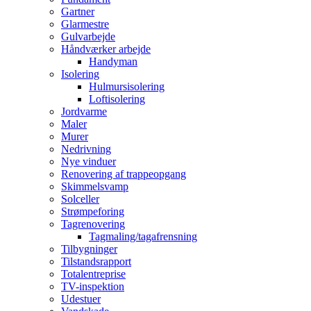
Gartner
Glarmestre
Gulvarbejde
Håndværker arbejde
Handyman
Isolering
Hulmursisolering
Loftisolering
Jordvarme
Maler
Murer
Nedrivning
Nye vinduer
Renovering af trappeopgang
Skimmelsvamp
Solceller
Strømpeforing
Tagrenovering
Tagmaling/tagafrensning
Tilbygninger
Tilstandsrapport
Totalentreprise
TV-inspektion
Udestuer