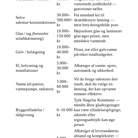
kr.
varierende jordforhold —
gravetimer tæller.
30.000–
Fra standard kit til
Selve
500.000+
skræddersyet løsning —
udestue‑konstruktionen
kr.
mest betydningsfulde post.
10.000–
Højisoleret glas og lamineret
Glas / tag (herunder
150.000
glas øger prisen, men
solafskærmning)
kr.
mindsker varmetab.
10.000–
Fliser, træ eller gulvvarme
Gulv / belægning
40.000
påvirker totalbudgettet.
kr.
5.000–
El, belysning og
Afhænger af varme, spots,
30.000
installationer
automatik og sikkerhed.
kr.
Vil du bruge udestuen året
5.000–
Varme (el‑patron,
rundt, skal du vælge en
60.000
varmepumpe, radiator)
løsning, der kan opvarme
kr.
rummet effektivt.
Tjek Slagelse Kommune —
mindre åbne glasbygninger
Byggetilladelse /
0–10.000
kan være tilladelsespligtige;
rådgivning
kr.
arkitekt eller
tegningsarbejde kan øge
prisen.
Afhænger af leverandørens
afstand og kompleksitet —