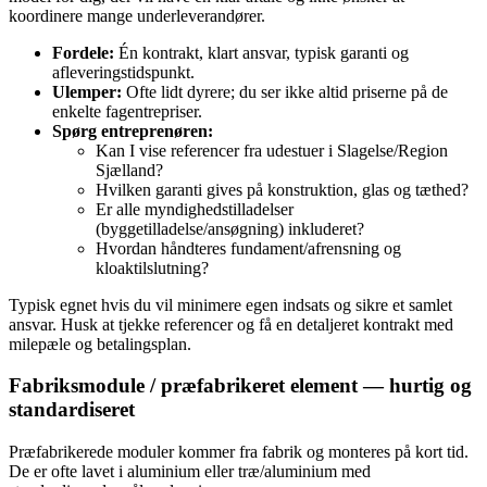
koordinere mange underleverandører.
Fordele:
Én kontrakt, klart ansvar, typisk garanti og
afleveringstidspunkt.
Ulemper:
Ofte lidt dyrere; du ser ikke altid priserne på de
enkelte fagentrepriser.
Spørg entreprenøren:
Kan I vise referencer fra udestuer i Slagelse/Region
Sjælland?
Hvilken garanti gives på konstruktion, glas og tæthed?
Er alle myndighedstilladelser
(byggetilladelse/ansøgning) inkluderet?
Hvordan håndteres fundament/afrensning og
kloaktilslutning?
Typisk egnet hvis du vil minimere egen indsats og sikre et samlet
ansvar. Husk at tjekke referencer og få en detaljeret kontrakt med
milepæle og betalingsplan.
Fabriksmodule / præfabrikeret element — hurtig og
standardiseret
Præfabrikerede moduler kommer fra fabrik og monteres på kort tid.
De er ofte lavet i aluminium eller træ/aluminium med