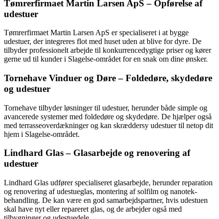
Tømrerfirmaet Martin Larsen ApS – Opførelse af
udestuer
Tømrerfirmaet Martin Larsen ApS er specialiseret i at bygge
udestuer, der integreres flot med huset uden at blive for dyre. De
tilbyder professionelt arbejde til konkurrencedygtige priser og kører
gerne ud til kunder i Slagelse-området for en snak om dine ønsker.
Tornehave Vinduer og Døre – Foldedøre, skydedøre
og udestuer
Tornehave tilbyder løsninger til udestuer, herunder både simple og
avancerede systemer med foldedøre og skydedøre. De hjælper også
med terrasseoverdækninger og kan skræddersy udestuer til netop dit
hjem i Slagelse-området.
Lindhard Glas – Glasarbejde og renovering af
udestuer
Lindhard Glas udfører specialiseret glasarbejde, herunder reparation
og renovering af udestueglas, montering af solfilm og nanotek-
behandling. De kan være en god samarbejdspartner, hvis udestuen
skal have nyt eller repareret glas, og de arbejder også med
tilbygninger og udestuedele.