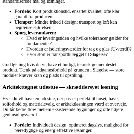
standardiserede mål og løsninger.
Fordele:
Kort produktionstid, ensartet kvalitet, ofte klar
garanti fra producent.
Ulemper:
Mindre frihed i design; transport og løft kan
begrænse størrelsen.
Spørg leverandøren:
Hvad er leveringstiden og hvilke tolerancer gælder for
fundamentet?
Hvordan er isoleringsværdier for tag og glas (U‑værdi)?
Hvor stort er transporttillægget til Slagelse?
God løsning hvis du vil have et hurtigt, teknisk gennemtestet
produkt. Tænk på adgangsforhold på grunden i Slagelse — store
moduler kræver kran og plads til opstilling.
Arkitekttegnet udestue — skræddersyet løsning
Hvis du vil have en udestue, der passer perfekt til huset, have,
solforhold og materialevalg, er arkitektløsningen værd at overveje.
Du får bedre flow mellem eksisterende bygninger og ofte højere
genhusningsværdi.
Fordele:
Individuelt design, optimeret dagslys, mulighed for
bæredygtige og energieffektive løsninger.