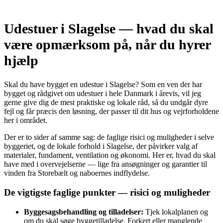
Udestuer i Slagelse — hvad du skal
være opmærksom på, når du hyrer
hjælp
Skal du have bygget en udestue i Slagelse? Som en ven der har
bygget og rådgivet om udestuer i hele Danmark i årevis, vil jeg
gerne give dig de mest praktiske og lokale råd, så du undgår dyre
fejl og får præcis den løsning, der passer til dit hus og vejrforholdene
her i området.
Der er to sider af samme sag: de faglige risici og muligheder i selve
byggeriet, og de lokale forhold i Slagelse, der påvirker valg af
materialer, fundament, ventilation og økonomi. Her er, hvad du skal
have med i overvejelserne — lige fra ansøgninger og garantier til
vinden fra Storebælt og naboernes indflydelse.
De vigtigste faglige punkter — risici og muligheder
Byggesagsbehandling og tilladelser:
Tjek lokalplanen og
om du skal søge byggetilladelse. Forkert eller manglende