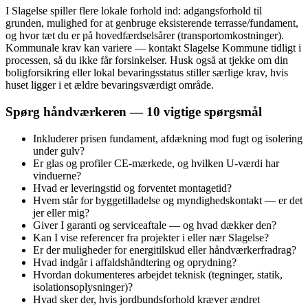
I Slagelse spiller flere lokale forhold ind: adgangsforhold til
grunden, mulighed for at genbruge eksisterende terrasse/fundament,
og hvor tæt du er på hovedfærdselsårer (transportomkostninger).
Kommunale krav kan variere — kontakt Slagelse Kommune tidligt i
processen, så du ikke får forsinkelser. Husk også at tjekke om din
boligforsikring eller lokal bevaringsstatus stiller særlige krav, hvis
huset ligger i et ældre bevaringsværdigt område.
Spørg håndværkeren — 10 vigtige spørgsmål
Inkluderer prisen fundament, afdækning mod fugt og isolering
under gulv?
Er glas og profiler CE‑mærkede, og hvilken U‑værdi har
vinduerne?
Hvad er leveringstid og forventet montagetid?
Hvem står for byggetilladelse og myndighedskontakt — er det
jer eller mig?
Giver I garanti og serviceaftale — og hvad dækker den?
Kan I vise referencer fra projekter i eller nær Slagelse?
Er der muligheder for energitilskud eller håndværkerfradrag?
Hvad indgår i affaldshåndtering og oprydning?
Hvordan dokumenteres arbejdet teknisk (tegninger, statik,
isolationsoplysninger)?
Hvad sker der, hvis jordbundsforhold kræver ændret