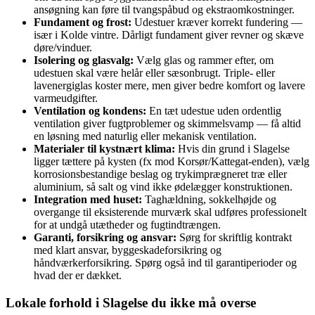
ansøgning kan føre til tvangspåbud og ekstraomkostninger.
Fundament og frost:
Udestuer kræver korrekt fundering —
især i Kolde vintre. Dårligt fundament giver revner og skæve
døre/vinduer.
Isolering og glasvalg:
Vælg glas og rammer efter, om
udestuen skal være helår eller sæsonbrugt. Triple- eller
lavenergiglas koster mere, men giver bedre komfort og lavere
varmeudgifter.
Ventilation og kondens:
En tæt udestue uden ordentlig
ventilation giver fugtproblemer og skimmelsvamp — få altid
en løsning med naturlig eller mekanisk ventilation.
Materialer til kystnært klima:
Hvis din grund i Slagelse
ligger tættere på kysten (fx mod Korsør/Kattegat-enden), vælg
korrosionsbestandige beslag og trykimprægneret træ eller
aluminium, så salt og vind ikke ødelægger konstruktionen.
Integration med huset:
Taghældning, sokkelhøjde og
overgange til eksisterende murværk skal udføres professionelt
for at undgå utætheder og fugtindtrængen.
Garanti, forsikring og ansvar:
Sørg for skriftlig kontrakt
med klart ansvar, byggeskadeforsikring og
håndværkerforsikring. Spørg også ind til garantiperioder og
hvad der er dækket.
Lokale forhold i Slagelse du ikke må overse