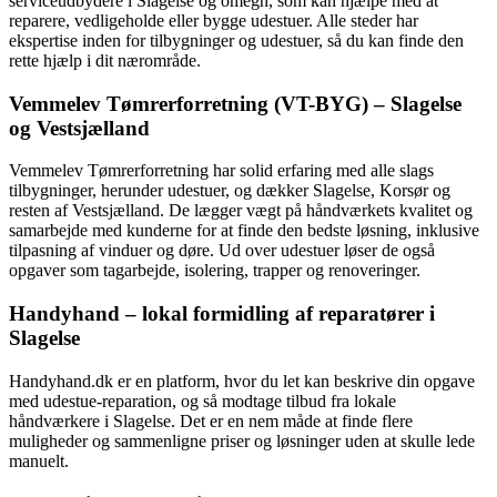
serviceudbydere i Slagelse og omegn, som kan hjælpe med at
reparere, vedligeholde eller bygge udestuer. Alle steder har
ekspertise inden for tilbygninger og udestuer, så du kan finde den
rette hjælp i dit nærområde.
Vemmelev Tømrerforretning (VT-BYG) – Slagelse
og Vestsjælland
Vemmelev Tømrerforretning har solid erfaring med alle slags
tilbygninger, herunder udestuer, og dækker Slagelse, Korsør og
resten af Vestsjælland. De lægger vægt på håndværkets kvalitet og
samarbejde med kunderne for at finde den bedste løsning, inklusive
tilpasning af vinduer og døre. Ud over udestuer løser de også
opgaver som tagarbejde, isolering, trapper og renoveringer.
Handyhand – lokal formidling af reparatører i
Slagelse
Handyhand.dk er en platform, hvor du let kan beskrive din opgave
med udestue-reparation, og så modtage tilbud fra lokale
håndværkere i Slagelse. Det er en nem måde at finde flere
muligheder og sammenligne priser og løsninger uden at skulle lede
manuelt.