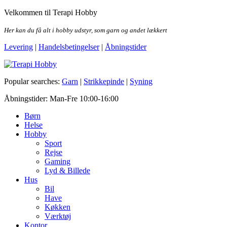
Skip
Velkommen til Terapi Hobby
to
the
Her kan du få alt i hobby udstyr, som garn og andet lækkert
content
Levering
|
Handelsbetingelser
|
Åbningstider
Terapi Hobby
Popular searches:
Garn
|
Strikkepinde
|
Syning
Åbningstider: Man-Fre 10:00-16:00
Børn
Helse
Hobby
Sport
Rejse
Gaming
Lyd & Billede
Hus
Bil
Have
Køkken
Værktøj
Kontor