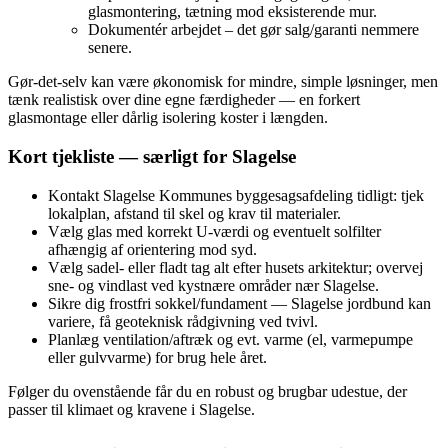
glasmontering, tætning mod eksisterende mur.
Dokumentér arbejdet – det gør salg/garanti nemmere
senere.
Gør‑det‑selv kan være økonomisk for mindre, simple løsninger, men
tænk realistisk over dine egne færdigheder — en forkert
glasmontage eller dårlig isolering koster i længden.
Kort tjekliste — særligt for Slagelse
Kontakt Slagelse Kommunes byggesagsafdeling tidligt: tjek
lokalplan, afstand til skel og krav til materialer.
Vælg glas med korrekt U‑værdi og eventuelt solfilter
afhængig af orientering mod syd.
Vælg sadel‑ eller fladt tag alt efter husets arkitektur; overvej
sne- og vindlast ved kystnære områder nær Slagelse.
Sikre dig frostfri sokkel/fundament — Slagelse jordbund kan
variere, få geoteknisk rådgivning ved tvivl.
Planlæg ventilation/aftræk og evt. varme (el, varmepumpe
eller gulvvarme) for brug hele året.
Følger du ovenstående får du en robust og brugbar udestue, der
passer til klimaet og kravene i Slagelse.