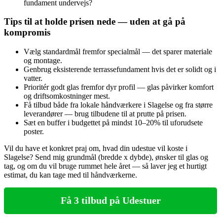
fundament undervejs?
Tips til at holde prisen nede — uden at gå på
kompromis
Vælg standardmål fremfor specialmål — det sparer materiale
og montage.
Genbrug eksisterende terrassefundament hvis det er solidt og i
vatter.
Prioritér godt glas fremfor dyr profil — glas påvirker komfort
og driftsomkostninger mest.
Få tilbud både fra lokale håndværkere i Slagelse og fra større
leverandører — brug tilbudene til at prutte på prisen.
Sæt en buffer i budgettet på mindst 10–20% til uforudsete
poster.
Vil du have et konkret praj om, hvad din udestue vil koste i
Slagelse? Send mig grund­mål (bredde x dybde), ønsker til glas og
tag, og om du vil bruge rummet hele året — så laver jeg et hurtigt
estimat, du kan tage med til håndværkerne.
Få 3 tilbud på Udestuer