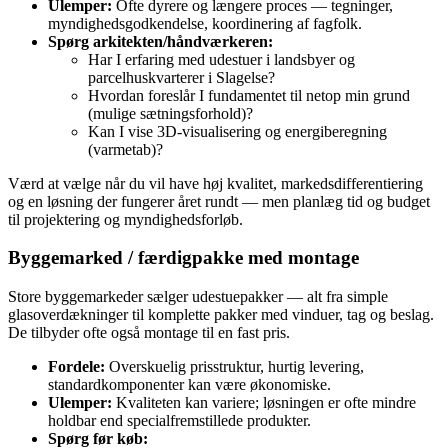
Ulemper:
Ofte dyrere og længere proces — tegninger,
myndighedsgodkendelse, koordinering af fagfolk.
Spørg arkitekten/håndværkeren:
Har I erfaring med udestuer i landsbyer og
parcelhuskvarterer i Slagelse?
Hvordan foreslår I fundamentet til netop min grund
(mulige sætningsforhold)?
Kan I vise 3D‑visualisering og energiberegning
(varmetab)?
Værd at vælge når du vil have høj kvalitet, markedsdifferentiering
og en løsning der fungerer året rundt — men planlæg tid og budget
til projektering og myndighedsforløb.
Byggemarked / færdigpakke med montage
Store byggemarkeder sælger udestuepakker — alt fra simple
glasoverdækninger til komplette pakker med vinduer, tag og beslag.
De tilbyder ofte også montage til en fast pris.
Fordele:
Overskuelig prisstruktur, hurtig levering,
standardkomponenter kan være økonomiske.
Ulemper:
Kvaliteten kan variere; løsningen er ofte mindre
holdbar end specialfremstillede produkter.
Spørg før køb: