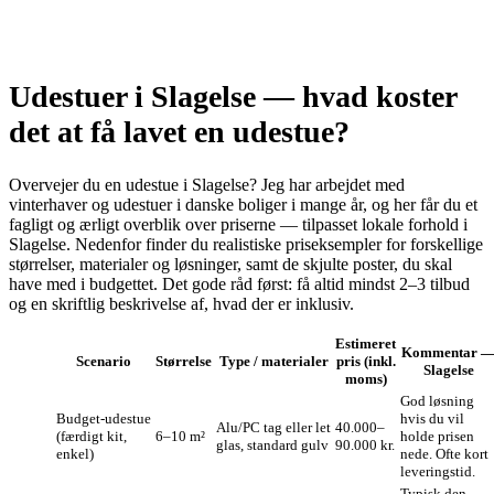
Udestuer i Slagelse — hvad koster
det at få lavet en udestue?
Overvejer du en udestue i Slagelse? Jeg har arbejdet med
vinterhaver og udestuer i danske boliger i mange år, og her får du et
fagligt og ærligt overblik over priserne — tilpasset lokale forhold i
Slagelse. Nedenfor finder du realistiske priseksempler for forskellige
størrelser, materialer og løsninger, samt de skjulte poster, du skal
have med i budgettet. Det gode råd først: få altid mindst 2–3 tilbud
og en skriftlig beskrivelse af, hvad der er inklusiv.
Estimeret
Kommentar 
Scenario
Størrelse
Type / materialer
pris (inkl.
Slagelse
moms)
God løsning
Budget‑udestue
hvis du vil
Alu/PC tag eller let
40.000–
(færdigt kit,
6–10 m²
holde prisen
glas, standard gulv
90.000 kr.
enkel)
nede. Ofte kort
leveringstid.
Typisk den