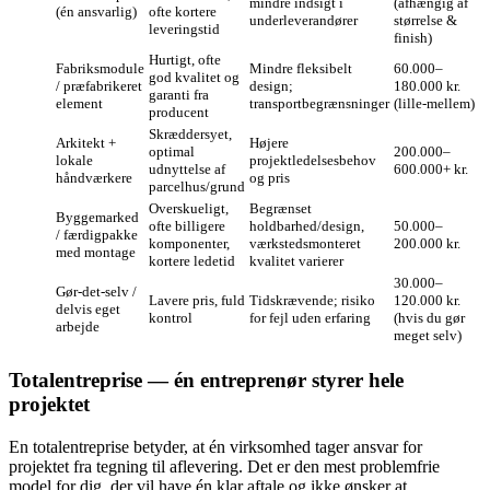
mindre indsigt i
(afhængig af
(én ansvarlig)
ofte kortere
underleverandører
størrelse &
leveringstid
finish)
Hurtigt, ofte
Fabriksmodule
Mindre fleksibelt
60.000–
god kvalitet og
/ præfabrikeret
design;
180.000 kr.
garanti fra
element
transportbegrænsninger
(lille‑mellem)
producent
Skræddersyet,
Arkitekt +
Højere
optimal
200.000–
lokale
projektledelsesbehov
udnyttelse af
600.000+ kr.
håndværkere
og pris
parcelhus/grund
Overskueligt,
Begrænset
Byggemarked
ofte billigere
holdbarhed/design,
50.000–
/ færdigpakke
komponenter,
værkstedsmonteret
200.000 kr.
med montage
kortere ledetid
kvalitet varierer
30.000–
Gør‑det‑selv /
Lavere pris, fuld
Tidskrævende; risiko
120.000 kr.
delvis eget
kontrol
for fejl uden erfaring
(hvis du gør
arbejde
meget selv)
Totalentreprise — én entreprenør styrer hele
projektet
En totalentreprise betyder, at én virksomhed tager ansvar for
projektet fra tegning til aflevering. Det er den mest problemfrie
model for dig, der vil have én klar aftale og ikke ønsker at