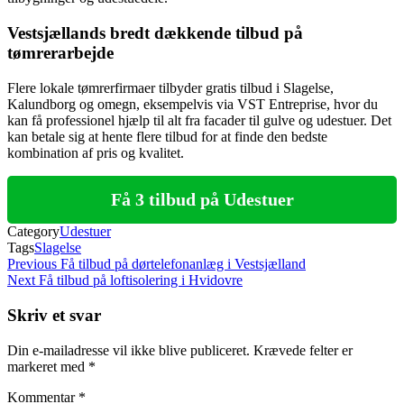
Vestsjællands bredt dækkende tilbud på
tømrerarbejde
Flere lokale tømrerfirmaer tilbyder gratis tilbud i Slagelse,
Kalundborg og omegn, eksempelvis via VST Entreprise, hvor du
kan få professionel hjælp til alt fra facader til gulve og udestuer. Det
kan betale sig at hente flere tilbud for at finde den bedste
kombination af pris og kvalitet.
Få 3 tilbud på Udestuer
Category
Udestuer
Tags
Slagelse
Indlægsnavigation
Previous
Previous
Få tilbud på dørtelefonanlæg i Vestsjælland
Post
Next
Next
Få tilbud på loftisolering i Hvidovre
Post
Skriv et svar
Din e-mailadresse vil ikke blive publiceret.
Krævede felter er
markeret med
*
Kommentar
*