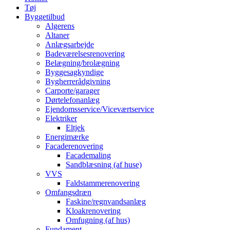
Tøj
Byggetilbud
Algerens
Altaner
Anlægsarbejde
Badeværelsesrenovering
Belægning/brolægning
Byggesagkyndige
Bygherrerådgivning
Carporte/garager
Dørtelefonanlæg
Ejendomsservice/Viceværtservice
Elektriker
Eltjek
Energimærke
Facaderenovering
Facademaling
Sandblæsning (af huse)
VVS
Faldstammerenovering
Omfangsdræn
Faskine/regnvandsanlæg
Kloakrenovering
Omfugning (af hus)
Fundament