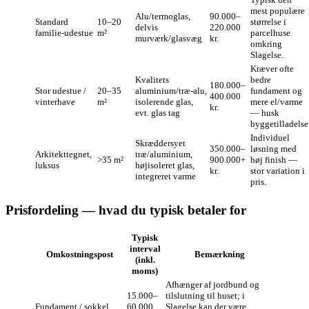
mest populære
Alu/termoglas,
90.000–
Standard
10–20
størrelse i
delvis
220.000
familie‑udestue
m²
parcelhuse
murværk/glasvæg
kr.
omkring
Slagelse.
Kræver ofte
Kvalitets
bedre
180.000–
Stor udestue /
20–35
aluminium/træ‑alu,
fundament og
400.000
vinterhave
m²
isolerende glas,
mere el/varme
kr.
evt. glas tag
— husk
byggetilladelse
Individuel
Skræddersyet
350.000–
løsning med
Arkitekttegnet,
træ/aluminium,
>35 m²
900.000+
høj finish —
luksus
højisoleret glas,
kr.
stor variation i
integreret varme
pris.
Prisfordeling — hvad du typisk betaler for
Typisk
interval
Omkostningspost
Bemærkning
(inkl.
moms)
Afhænger af jordbund og
15.000–
tilslutning til huset; i
Fundament / sokkel
60.000
Slagelse kan der være