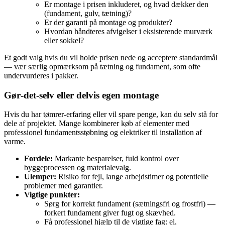
Er montage i prisen inkluderet, og hvad dækker den
(fundament, gulv, tætning)?
Er der garanti på montage og produkter?
Hvordan håndteres afvigelser i eksisterende murværk
eller sokkel?
Et godt valg hvis du vil holde prisen nede og acceptere standardmål
— vær særlig opmærksom på tætning og fundament, som ofte
undervurderes i pakker.
Gør‑det‑selv eller delvis egen montage
Hvis du har tømrer‑erfaring eller vil spare penge, kan du selv stå for
dele af projektet. Mange kombinerer køb af elementer med
professionel fundamentsstøbning og elektriker til installation af
varme.
Fordele:
Markante besparelser, fuld kontrol over
byggeprocessen og materialevalg.
Ulemper:
Risiko for fejl, lange arbejdstimer og potentielle
problemer med garantier.
Vigtige punkter:
Sørg for korrekt fundament (sætningsfri og frostfri) —
forkert fundament giver fugt og skævhed.
Få professionel hjælp til de vigtige fag: el,