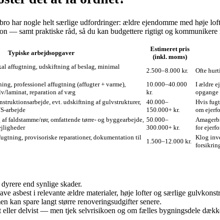
har nogle helt særlige udfordringer: ældre ejendomme med høje lofter, 
uation — samt praktiske råd, så du kan budgettere rigtigt og kommuniker
Estimeret pris
Typiske arbejdsopgaver
(inkl. moms)
kal affugtning, udskiftning af beslag, minimal
2.500–8.000 kr.
Ofte hurt
ing, professionel affugtning (affugter + varme),
10.000–40.000
I ældre e
lv/laminat, reparation af væg
kr.
opgange 
struk­tionsarbejde, evt. udskiftning af gulvstrukturer,
40.000–
Hvis fugt
VS‑arbejde
150.000+ kr.
om ejerfo
 af faldstamme/rør, omfattende tørre‑ og byggearbejde,
50.000–
Amagerbr
ejligheder
300.000+ kr.
for ejerf
ugtning, provisoriske reparationer, dokumentation til
Klog inve
1.500–12.000 kr.
forsikrin
 dyrere end synlige skader.
best i relevante ældre materialer, høje lofter og særlige gulvkonstru
 kan spare langt større renoveringsudgifter senere.
ller delvist — men tjek selvrisikoen og om fælles bygningsdele dække