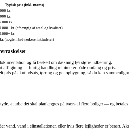
Typisk pris (inkl. moms)
000 kr.
000 kr.
.000 kr.
.000+ kr. (afhængig af areal og kvalitet)
.000+ kr.
kr. (nogle håndværkere inkluderer)
erraskelser
dokumentation og få besked om dækning før større udbedring.
tart affugtning — hurtig handling minimerer både omfang og pris.
elt pris på akutindsats, tørring og genopbygning, så du kan sammenlign
de, at arbejdet skal planlægges på tværs af flere boliger — og betales 
vand, vand i elinstallationer, eller hvis flere lejligheder er berørt. A