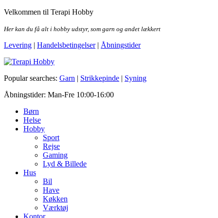
Skip
Velkommen til Terapi Hobby
to
the
Her kan du få alt i hobby udstyr, som garn og andet lækkert
content
Levering
|
Handelsbetingelser
|
Åbningstider
Terapi Hobby
Popular searches:
Garn
|
Strikkepinde
|
Syning
Åbningstider: Man-Fre 10:00-16:00
Børn
Helse
Hobby
Sport
Rejse
Gaming
Lyd & Billede
Hus
Bil
Have
Køkken
Værktøj
Kontor