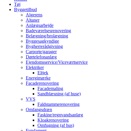
Tøj
Byggetilbud
Algerens
Altaner
Anlægsarbejde
Badeværelsesrenovering
Belægning/brolægning
Byggesagkyndige
Bygherrerådgivning
Carporte/garager
Dørtelefonanlæg
Ejendomsservice/Viceværtservice
Elektriker
Eltjek
Energimærke
Facaderenovering
Facademaling
Sandblæsning (af huse)
VVS
Faldstammerenovering
Omfangsdræn
Faskine/regnvandsanlæg
Kloakrenovering
Omfugning (af hus)
Fundament