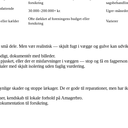
forsikring
sagsbehandli
mfattende
30.000–200.000+ kr.
Uger–månede
Ofte dækket af foreningens budget eller
 eller kælder
Varierer
forsikring
te små dele. Men vær realistisk — skjult fugt i vægge og gulve kan udvi
undigt, dokumentér med billeder.
 pjusket, eller der er misfarvninger i væggen — stop og få en fagperson
ialer med skjult isolering uden faglig vurdering.
nlige skader og stoppe lækager. De er gode til reparationer, men har ikk
maer, kendskab til lokale forhold på Amagerbro.
kumentation til forsikring.