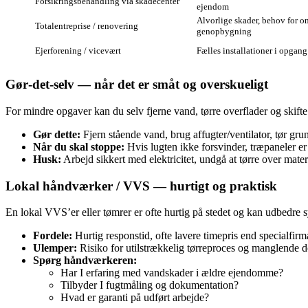
Forsikringsbehandling via skadecenter
ejendom
Alvorlige skader, behov for o
Totalentreprise / renovering
genopbygning
Ejerforening / vicevært
Fælles installationer i opgang
Gør‑det‑selv — når det er småt og overskueligt
For mindre opgaver kan du selv fjerne vand, tørre overflader og skif
Gør dette:
Fjern stående vand, brug affugter/ventilator, tør gr
Når du skal stoppe:
Hvis lugten ikke forsvinder, træpaneler er
Husk:
Arbejd sikkert med elektricitet, undgå at tørre over mater
Lokal håndværker / VVS — hurtigt og praktisk
En lokal VVS’er eller tømrer er ofte hurtig på stedet og kan udbedre sy
Fordele:
Hurtig responstid, ofte lavere timepris end specialfir
Ulemper:
Risiko for utilstrækkelig tørreproces og manglende do
Spørg håndværkeren:
Har I erfaring med vandskader i ældre ejendomme?
Tilbyder I fugtmåling og dokumentation?
Hvad er garanti på udført arbejde?