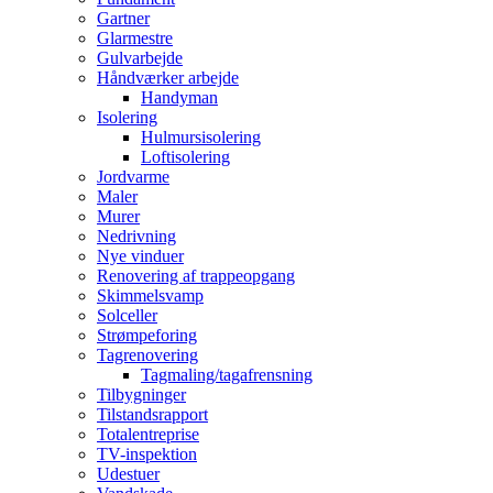
Gartner
Glarmestre
Gulvarbejde
Håndværker arbejde
Handyman
Isolering
Hulmursisolering
Loftisolering
Jordvarme
Maler
Murer
Nedrivning
Nye vinduer
Renovering af trappeopgang
Skimmelsvamp
Solceller
Strømpeforing
Tagrenovering
Tagmaling/tagafrensning
Tilbygninger
Tilstandsrapport
Totalentreprise
TV-inspektion
Udestuer