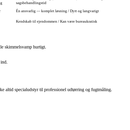
ng
sagsbehandlingstid
r
Én ansvarlig — komplet løsning / Dyrt og langvarigt
Kendskab til ejendommen / Kan være bureaukratisk
kle skimmelsvamp hurtigt.
 ind.
e altid specialudstyr til professionel udtørring og fugtmåling.