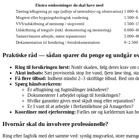
Ekstra omkostninger du skal have med
Tørring/affugtning pr. uge (udleje af tørreudstyr og observation)
1.000–6.
Mugtest eller bygningsbiologisk vurdering
1.500–6.
VVS/udskiftning af rørstump / stopventil
1.500–15
Udskiftning af trægulv (inkl. demontering og montering)
6.000–60
Tømrer/murers arbejde, større reparationer
5.000–80
Dokumentation til forsikring / fotodokumentation
0–2.500 
Praktiske råd — sådan sparer du penge og undgår ov
Ring til forsikringen først:
Notér skaden, følg deres krav om 
Akut indsats:
Sæt provisorisk stop for vand, fjern løse ting, s
Få flere tilbud:
Indhent mindst 2–3 skriftlige tilbud. Bed om d
Spørg håndværkeren:
Er affugtning og fugtmålinger inkluderet?
Dokumenterer I arbejdet oplagt til forsikringen?
Hvilke garantier gives mod skjult mug efter reparation?
Er I vant til at arbejde i flerfamiliehuse på Amagerbro?
Koordiner med ejerforening:
Fælles rør og kælderrum kan bety
Hvornår skal du involvere professionelle?
Ring efter fagfolk med det samme ved: synlig mugvækst, store mængder 