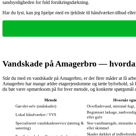
sandsynligheden for fuld forsikringsdækning.
Har du lyst, kan jeg hjælpe med en tjekliste til håndværker‑tilbud ell
Vandskade på Amagerbro — hvordan f
Står du med en vandskade på Amagerbro, er der flere måder at få arbejde
Amagerbro har mange ældre etageejendomme og tætte byforhold, så has
du bør være opmærksom på for hver metode, og konkrete spørgsmål du k
Metode
Hvornår egn
Gør‑det‑selv (småskader)
Overfladevand, minimal fugt, 
Begrænset lækage, nødvendig 
Lokal håndværker / VVS
eller gulv
Specialiseret vandskadeservice (tørring &
Stor vandmængde, mistanke o
sanering)
eller skimmel
Skader dækket af indboforsikr