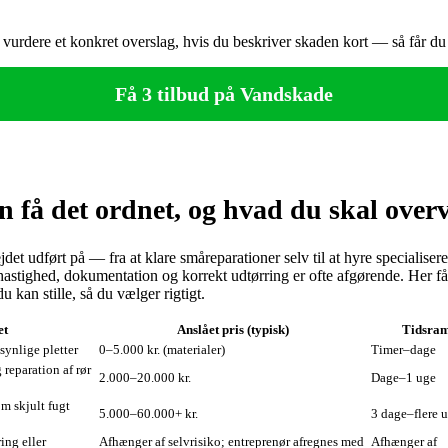
er vurdere et konkret overslag, hvis du beskriver skaden kort — så får du
Få 3 tilbud på Vandskade
å det ordnet, og hvad du skal overv
t udført på — fra at klare småreparationer selv til at hyre specialisere
tighed, dokumentation og korrekt udtørring er ofte afgørende. Her få
an stille, så du vælger rigtigt.
et
Anslået pris (typisk)
Tidsra
synlige pletter
0–5.000 kr. (materialer)
Timer–dage
reparation af rør
2.000–20.000 kr.
Dage–1 uge
m skjult fugt
5.000–60.000+ kr.
3 dage–flere 
ing eller
Afhænger af selvrisiko; entreprenør afregnes med
Afhænger af