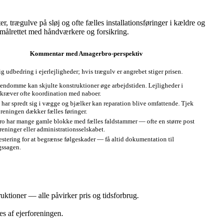
trægulve på sløj og ofte fælles installationsføringer i kældre og
e målrettet med håndværkere og forsikring.
Kommentar med Amagerbro‑perspektiv
ig udbedring i ejerlejligheder; hvis trægulv er angrebet stiger prisen.
jendomme kan skjulte konstruktioner øge arbejdstiden. Lejligheder i
kræver ofte koordination med naboer.
 har spredt sig i vægge og bjælker kan reparation blive omfattende. Tjek
reningen dækker fælles føringer.
o har mange gamle blokke med fælles faldstammer — ofte en større post
oreninger eller administrationsselskabet.
stering for at begrænse følgeskader — få altid dokumentation til
gssagen.
ktioner — alle påvirker pris og tidsforbrug.
s af ejerforeningen.