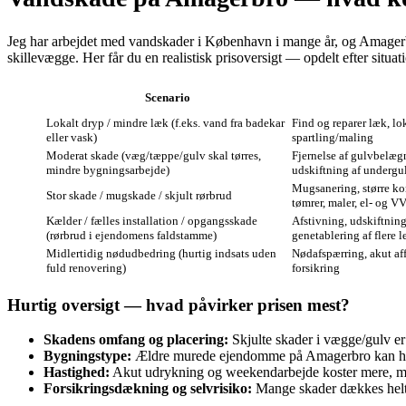
Jeg har arbejdet med vandskader i København i mange år, og Amagerbro 
skillevægge. Her får du en realistisk prisoversigt — opdelt efter sit
Scenario
Lokalt dryp / mindre læk (f.eks. vand fra badekar
Find og reparer læk, lo
eller vask)
spartling/maling
Moderat skade (væg/tæppe/gulv skal tørres,
Fjernelse af gulvbelægn
mindre bygningsarbejde)
udskiftning af undergu
Mug­sanering, større kon
Stor skade / mugskade / skjult rørbrud
tømrer, maler, el‑ og V
Kælder / fælles installation / opgangsskade
Afstivning, udskiftning
(rørbrud i ejendomens faldstamme)
genetablering af flere l
Midlertidig nødudbedring (hurtig indsats uden
Nødafspærring, akut aff
fuld renovering)
forsikring
Hurtig oversigt — hvad påvirker prisen mest?
Skadens omfang og placering:
Skjulte skader i vægge/gulv er
Bygningstype:
Ældre murede ejendomme på Amagerbro kan have as
Hastighed:
Akut udrykning og weekendarbejde koster mere, men
Forsikringsdækning og selvrisiko:
Mange skader dækkes helt e