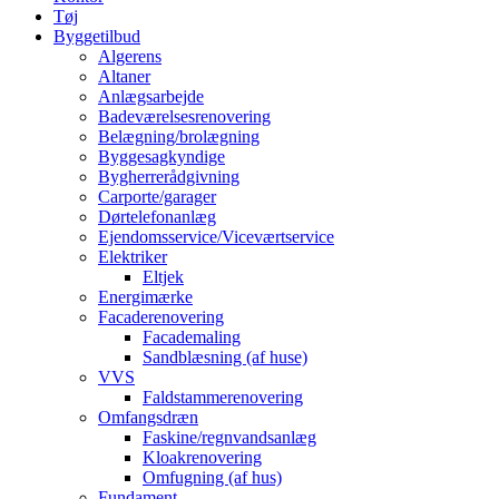
Tøj
Byggetilbud
Algerens
Altaner
Anlægsarbejde
Badeværelsesrenovering
Belægning/brolægning
Byggesagkyndige
Bygherrerådgivning
Carporte/garager
Dørtelefonanlæg
Ejendomsservice/Viceværtservice
Elektriker
Eltjek
Energimærke
Facaderenovering
Facademaling
Sandblæsning (af huse)
VVS
Faldstammerenovering
Omfangsdræn
Faskine/regnvandsanlæg
Kloakrenovering
Omfugning (af hus)
Fundament