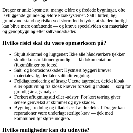
Dragør er unik: kystnært, mange ældre og fredede bygninger, ofte
lavtliggende grunde og ældre kloaksystemer. Salt i luften, høj
grundvandsstand og risiko ved stormflod betyder, at skaden hurtigt
kan blive mere omfattende — og kræve specialviden om materialer
og genopbygning efter saltvandsskader.
Hvilke risici skal du være opmærksom på?
Skjult skimmel og lugtgener: Ikke alle håndværkere tjekker
skjulte konstruktioner grundigt — få dokumentation
(fugtmålinger og fotos).
Salt- og korrosionsskader: Kystnært byggeri kræver
materialevalg, der tåler saltindtrængning.
Fejldiagnosticering af årsag: Utætte tagrender, defekt kloak
eller opstuvning fra kloak kræver forskellig indsats — sørg for
grundig årsagsanalyse.
Forkert affugtningstid eller -udstyr: For kort tørring giver
senere genvækst af skimmel og nye skader.
Bygningsfredning og tilladelser: I ældre dele af Dragør kan
reparationer være underlagt særlige krav — tjek med
kommunen før større indgreb.
Hvilke muligheder kan du udnytte?