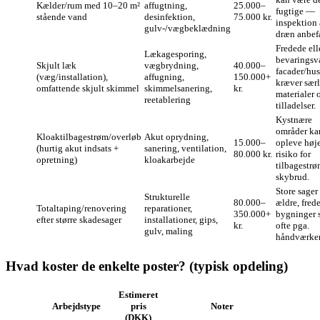
Kælder/rum med 10–20 m²
affugtning,
25.000–
fugtige —
stående vand
desinfektion,
75.000 kr.
inspektion 
gulv‑/vægbeklædning
dræn anbefa
Fredede ell
Lækagesporing,
bevaringsv
Skjult læk
vægbrydning,
40.000–
facader/hu
(væg/installation),
affugning,
150.000+
kræver sær
omfattende skjult skimmel
skimmelsanering,
kr.
materialer 
reetablering
tilladelser.
Kystnære
områder ka
Kloaktilbagestrøm/overløb
Akut oprydning,
15.000–
opleve høj
(hurtig akut indsats +
sanering, ventilation,
80.000 kr.
risiko for
opretning)
kloakarbejde
tilbagestr
skybrud.
Store sager 
Strukturelle
80.000–
ældre, fred
Totaltaping/renovering
reparationer,
350.000+
bygninger s
efter større skadesager
installationer, gips,
kr.
ofte pga.
gulv, maling
håndværker
Hvad koster de enkelte poster? (typisk opdeling)
Estimeret
Arbejdstype
pris
Noter
(DKK)