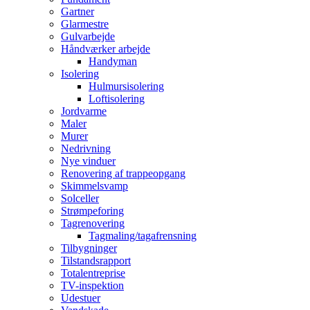
Gartner
Glarmestre
Gulvarbejde
Håndværker arbejde
Handyman
Isolering
Hulmursisolering
Loftisolering
Jordvarme
Maler
Murer
Nedrivning
Nye vinduer
Renovering af trappeopgang
Skimmelsvamp
Solceller
Strømpeforing
Tagrenovering
Tagmaling/tagafrensning
Tilbygninger
Tilstandsrapport
Totalentreprise
TV-inspektion
Udestuer