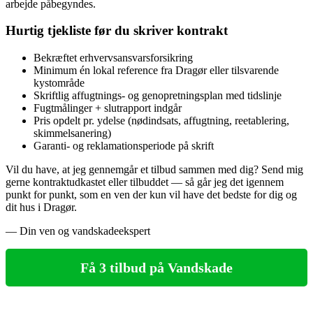
arbejde påbegyndes.
Hurtig tjekliste før du skriver kontrakt
Bekræftet erhvervsansvarsforsikring
Minimum én lokal reference fra Dragør eller tilsvarende
kystområde
Skriftlig affugtnings- og genopretningsplan med tidslinje
Fugtmålinger + slutrapport indgår
Pris opdelt pr. ydelse (nødindsats, affugtning, reetablering,
skimmelsanering)
Garanti- og reklamationsperiode på skrift
Vil du have, at jeg gennemgår et tilbud sammen med dig? Send mig
gerne kontraktudkastet eller tilbuddet — så går jeg det igennem
punkt for punkt, som en ven der kun vil have det bedste for dig og
dit hus i Dragør.
— Din ven og vandskadeekspert
Få 3 tilbud på Vandskade