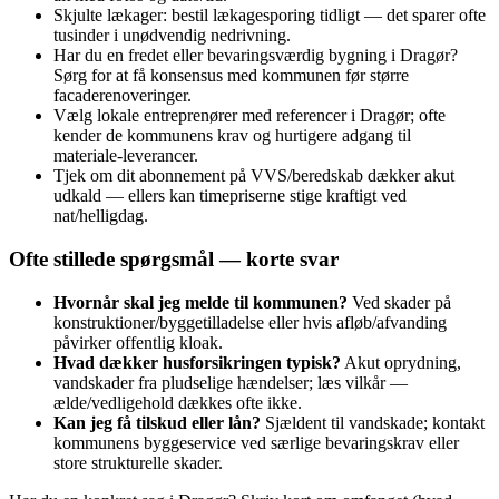
Skjulte lækager: bestil lækagesporing tidligt — det sparer ofte
tusinder i unødvendig nedrivning.
Har du en fredet eller bevaringsværdig bygning i Dragør?
Sørg for at få konsensus med kommunen før større
facaderenoveringer.
Vælg lokale entreprenører med referencer i Dragør; ofte
kender de kommunens krav og hurtigere adgang til
materiale‑leverancer.
Tjek om dit abonnement på VVS/beredskab dækker akut
udkald — ellers kan timepriserne stige kraftigt ved
nat/helligdag.
Ofte stillede spørgsmål — korte svar
Hvornår skal jeg melde til kommunen?
Ved skader på
konstruktioner/byggetilladelse eller hvis afløb/afvanding
påvirker offentlig kloak.
Hvad dækker husforsikringen typisk?
Akut oprydning,
vandskader fra pludselige hændelser; læs vilkår —
ælde/vedligehold dækkes ofte ikke.
Kan jeg få tilskud eller lån?
Sjældent til vandskade; kontakt
kommunens byggeservice ved særlige bevaringskrav eller
store strukturelle skader.