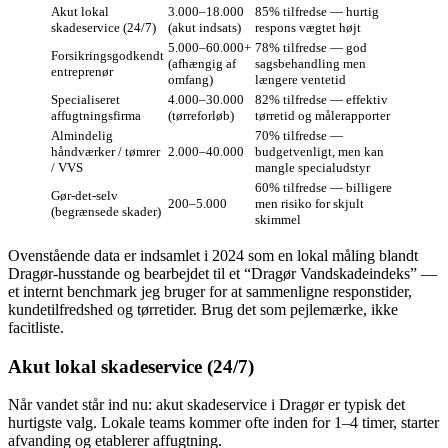
Akut lokal
3.000–18.000
85% tilfredse — hurtig
skadeservice (24/7)
(akut indsats)
respons vægtet højt
5.000–60.000+
78% tilfredse — god
Forsikringsgodkendt
(afhængig af
sagsbehandling men
entreprenør
omfang)
længere ventetid
Specialiseret
4.000–30.000
82% tilfredse — effektiv
affugtningsfirma
(tørreforløb)
tørretid og målerapporter
Almindelig
70% tilfredse —
håndværker / tømrer
2.000–40.000
budgetvenligt, men kan
/ VVS
mangle specialudstyr
60% tilfredse — billigere
Gør‑det‑selv
200–5.000
men risiko for skjult
(begrænsede skader)
skimmel
Ovenstående data er indsamlet i 2024 som en lokal måling blandt
Dragør‑husstande og bearbejdet til et “Dragør Vandskadeindeks” —
et internt benchmark jeg bruger for at sammenligne responstider,
kundetilfredshed og tørretider. Brug det som pejlemærke, ikke
facitliste.
Akut lokal skadeservice (24/7)
Når vandet står ind nu: akut skadeservice i Dragør er typisk det
hurtigste valg. Lokale teams kommer ofte inden for 1–4 timer, starter
afvanding og etablerer affugtning.