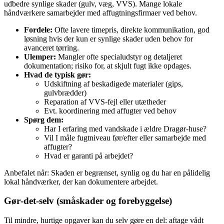
udbedre synlige skader (gulv, væg, VVS). Mange lokale
håndværkere samarbejder med affugtningsfirmaer ved behov.
Fordele:
Ofte lavere timepris, direkte kommunikation, god
løsning hvis der kun er synlige skader uden behov for
avanceret tørring.
Ulemper:
Mangler ofte specialudstyr og detaljeret
dokumentation; risiko for, at skjult fugt ikke opdages.
Hvad de typisk gør:
Udskiftning af beskadigede materialer (gips,
gulvbrædder)
Reparation af VVS‑fejl eller utætheder
Evt. koordinering med affugter ved behov
Spørg dem:
Har I erfaring med vandskade i ældre Dragør‑huse?
Vil I måle fugtniveau før/efter eller samarbejde med
affugter?
Hvad er garanti på arbejdet?
Anbefalet når: Skaden er begrænset, synlig og du har en pålidelig
lokal håndværker, der kan dokumentere arbejdet.
Gør‑det‑selv (småskader og forebyggelse)
Til mindre, hurtige opgaver kan du selv gøre en del: aftage vådt