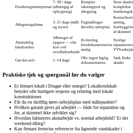
7–30+ dage
Komplet
Store skader
Forsikringsentreprenør
(afhængig af
takstrapport og
komplekse
opbygning)
afregning
forsikringsk
Kontrolleret
3–21 dage (målt
Fugtmålinger
tørring,
Affugtningsfirma
og styret)
før/efter, tørreplan
forebyggels
af skimmel
Afhænger af
Kvittering,
Synlige
Almindelig
opgave — ofte
fotodokumentation
reparationer
håndværker
kort ved
mulig
VVS‑arbejd
overfladearbejde
Ofte ingen faglig
Små, friske
Gør‑det‑selv
1–14 dage
dokumentation
skader
Praktiske tjek og spørgsmål før du vælger
Er firmaet lokalt i Dragør eller omegn? Lokalkendskab
betyder ofte hurtigere respons og erfaring med lokale
konstruktioner.
Får du en skriftlig tørre‑/arbejdsplan med målepunkter?
Hvilken garanti gives på arbejdet — både for reparation og
for, at skimmel ikke udvikler sig?
Hvordan faktureres akutarbejde vs. normal arbejdstid? Er der
weekend‑tillæg?
Kan firmaet fremvise referencer fra lignende vandskader i