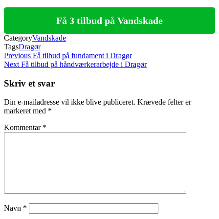
Få 3 tilbud på Vandskade
Category
Vandskade
Tags
Dragør
Indlægsnavigation
Previous
Previous
Få tilbud på fundament i Dragør
Post
Next
Next
Få tilbud på håndværkerarbejde i Dragør
Post
Skriv et svar
Din e-mailadresse vil ikke blive publiceret.
Krævede felter er
markeret med
*
Kommentar
*
Navn
*