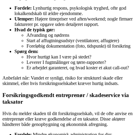
Fordele:
Lynhurtig respons, psykologisk tryghed, ofte god
lokalkendskab til ældre ejendomme.
Ulemper:
Højere timepriser ved aften/weekend; nogle firmaer
fakturerer pr. opgave uden detaljeret rapport.
Hvad de typisk gør:
Afvanding og nødrens
Start af affugtningsudstyr (ventilatorer, affugtere)
Foreløbig dokumentation (foto, tidspunkt) til forsikring
Spørg dem:
Hvor hurtigt kan I være på stedet?
Leverer I fugtmålinger og tørre‑rapporter?
Er arbejdet garanteret, og hvad koster et akut call‑out?
Anbefalet når: Vandet er synligt, risiko for strukturel skade eller
skimmel, eller hvis forsikringsselskabet kræver hurtig indsats.
Forsikringsgodkendt entreprenør / skadeservice via
taksator
Hvis du melder skaden til dit forsikringsselskab, vil de ofte anvise en
entreprenør eller kræve godkendelse af en taksator. Disse aktører
håndterer både genopbygning og økonomisk afregning.
Fordele:
Mindre økonomisk administration for dig;