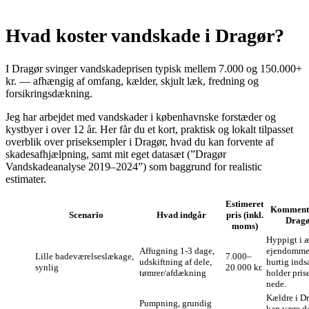
Hvad koster vandskade i Dragør?
I Dragør svinger vandskadeprisen typisk mellem 7.000 og 150.000+
kr. — afhængig af omfang, kælder, skjult læk, fredning og
forsikringsdækning.
Jeg har arbejdet med vandskader i københavnske forstæder og
kystbyer i over 12 år. Her får du et kort, praktisk og lokalt tilpasset
overblik over priseksempler i Dragør, hvad du kan forvente af
skadesafhjælpning, samt mit eget datasæt (”Dragør
Vandskadeanalyse 2019–2024”) som baggrund for realistic
estimater.
Estimeret
Komment
Scenario
Hvad indgår
pris (inkl.
Drag
moms)
Hyppigt i 
Affugning 1‑3 dage,
ejendomme
Lille badeværelseslækage,
7.000–
udskiftning af dele,
hurtig inds
synlig
20.000 kr.
tømrer/afdækning
holder pris
nede.
Kældre i D
Pumpning, grundig
kan være de