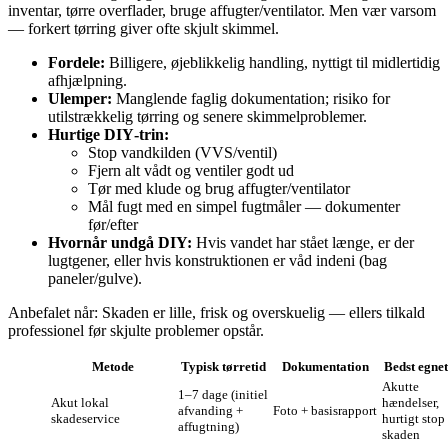
inventar, tørre overflader, bruge affugter/ventilator. Men vær varsom
— forkert tørring giver ofte skjult skimmel.
Fordele:
Billigere, øjeblikkelig handling, nyttigt til midlertidig
afhjælpning.
Ulemper:
Manglende faglig dokumentation; risiko for
utilstrækkelig tørring og senere skimmelproblemer.
Hurtige DIY‑trin:
Stop vandkilden (VVS/ventil)
Fjern alt vådt og ventiler godt ud
Tør med klude og brug affugter/ventilator
Mål fugt med en simpel fugtmåler — dokumenter
før/efter
Hvornår undgå DIY:
Hvis vandet har stået længe, er der
lugtgener, eller hvis konstruktionen er våd indeni (bag
paneler/gulve).
Anbefalet når: Skaden er lille, frisk og overskuelig — ellers tilkald
professionel før skjulte problemer opstår.
Metode
Typisk tørretid
Dokumentation
Bedst egnet 
Akutte
1–7 dage (initiel
Akut lokal
hændelser,
afvanding +
Foto + basisrapport
skadeservice
hurtigt stop 
affugtning)
skaden