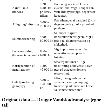
1.200–
Natten og weekend koster
Akut tilkald
4.500 kr.
ekstra; lokal vagt i Dragør kan
(udryk.)
pr. time /
være lidt dyrere pga. begrænset
tillæg
kapacitet.
Pris afhænger af varighed (2–14
3.000–
Affugning/udtørring
dage) og udstyr; ofte pr. enhed
25.000 kr.
pr. døgn.
Skimmel i skjulte
4.000–
konstruktioner stiger hurtigt i
Skimmelsanering
60.000 kr.
pris pga. dokumentation og
sikkerhed.
Vigtig post — sparer ofte i
Lækagesporing
800–
reparationer ved præcis
(kamera, termografi)
6.000 kr.
lokation.
Små reparationer billige,
Rør/reparation af
1.500–
udskiftning af hovedstik dyrt
installationer
45.000 kr.
(tæt på etageejendomers
reservoirer).
Fliser, træ og gulvvarme
5.000–
Gulvfjernelse og
varierer meget; genopbyg i
120.000
genopbyg
fredede ejendomme kan kræve
kr.
sælsomme materialer.
Originalt data — Dragør Vandskadeanalyse (egne
tal)