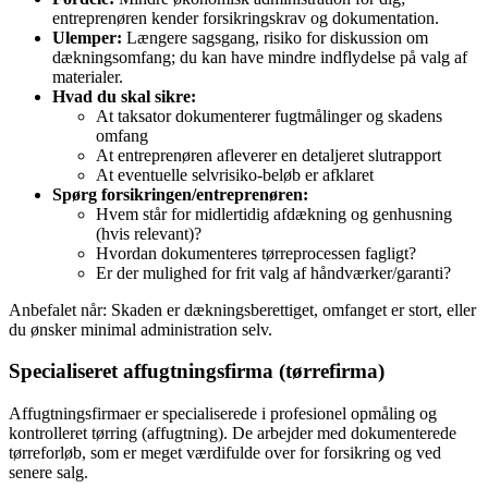
entreprenøren kender forsikringskrav og dokumentation.
Ulemper:
Længere sagsgang, risiko for diskussion om
dækningsomfang; du kan have mindre indflydelse på valg af
materialer.
Hvad du skal sikre:
At taksator dokumenterer fugtmålinger og skadens
omfang
At entreprenøren afleverer en detaljeret slutrapport
At eventuelle selvrisiko‑beløb er afklaret
Spørg forsikringen/entreprenøren:
Hvem står for midlertidig afdækning og genhusning
(hvis relevant)?
Hvordan dokumenteres tørreprocessen fagligt?
Er der mulighed for frit valg af håndværker/garanti?
Anbefalet når: Skaden er dækningsberettiget, omfanget er stort, eller
du ønsker minimal administration selv.
Specialiseret affugtningsfirma (tørrefirma)
Affugtningsfirmaer er specialiserede i profesionel opmåling og
kontrolleret tørring (affugtning). De arbejder med dokumenterede
tørreforløb, som er meget værdifulde over for forsikring og ved
senere salg.