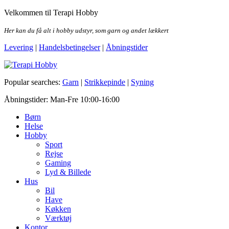
Skip
Velkommen til Terapi Hobby
to
the
Her kan du få alt i hobby udstyr, som garn og andet lækkert
content
Levering
|
Handelsbetingelser
|
Åbningstider
Terapi Hobby
Popular searches:
Garn
|
Strikkepinde
|
Syning
Åbningstider: Man-Fre 10:00-16:00
Børn
Helse
Hobby
Sport
Rejse
Gaming
Lyd & Billede
Hus
Bil
Have
Køkken
Værktøj
Kontor