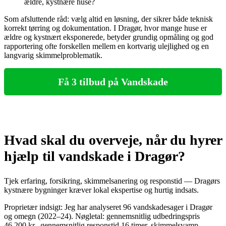
ældre, kystnære huse?
Som afsluttende råd: vælg altid en løsning, der sikrer både teknisk
korrekt tørring og dokumentation. I Dragør, hvor mange huse er
ældre og kystnært eksponerede, betyder grundig opmåling og god
rapportering ofte forskellen mellem en kortvarig ulejlighed og en
langvarig skimmelproblematik.
Få 3 tilbud på Vandskade
Hvad skal du overveje, når du hyrer
hjælp til vandskade i Dragør?
Tjek erfaring, forsikring, skimmelsanering og responstid — Dragørs
kystnære bygninger kræver lokal ekspertise og hurtig indsats.
Proprietær indsigt: Jeg har analyseret 96 vandskadesager i Dragør
og omegn (2022–24). Nøgletal: gennemsnitlig udbedringspris
46.200 kr., gennemsnitlig responstid 16 timer, skimmelsvamp