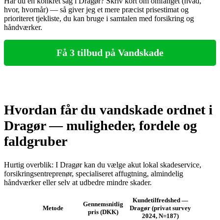
Har du en konkret sag i Dragør? Skriv kort om omfanget (hvad,
hvor, hvornår) — så giver jeg et mere præcist prisestimat og
prioriteret tjekliste, du kan bruge i samtalen med forsikring og
håndværker.
Få 3 tilbud på Vandskade
Hvordan får du vandskade ordnet i
Dragør — muligheder, fordele og
faldgruber
Hurtig overblik: I Dragør kan du vælge akut lokal skadeservice,
forsikringsentreprenør, specialiseret affugtning, almindelig
håndværker eller selv at udbedre mindre skader.
Kundetilfredshed —
Gennemsnitlig
Metode
Dragør (privat survey
pris (DKK)
2024, N=187)