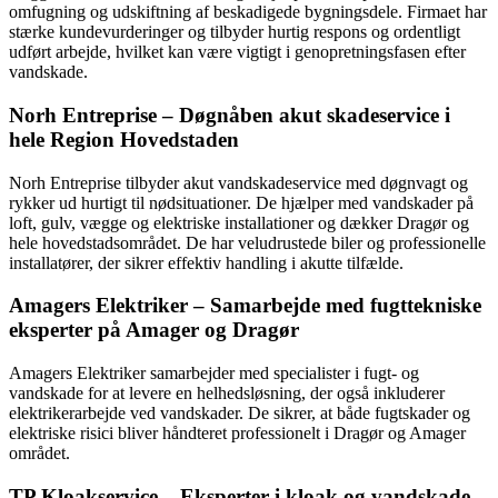
omfugning og udskiftning af beskadigede bygningsdele. Firmaet har
stærke kundevurderinger og tilbyder hurtig respons og ordentligt
udført arbejde, hvilket kan være vigtigt i genopretningsfasen efter
vandskade.
Norh Entreprise – Døgnåben akut skadeservice i
hele Region Hovedstaden
Norh Entreprise tilbyder akut vandskadeservice med døgnvagt og
rykker ud hurtigt til nødsituationer. De hjælper med vandskader på
loft, gulv, vægge og elektriske installationer og dækker Dragør og
hele hovedstadsområdet. De har veludrustede biler og professionelle
installatører, der sikrer effektiv handling i akutte tilfælde.
Amagers Elektriker – Samarbejde med fugttekniske
eksperter på Amager og Dragør
Amagers Elektriker samarbejder med specialister i fugt- og
vandskade for at levere en helhedsløsning, der også inkluderer
elektrikerarbejde ved vandskader. De sikrer, at både fugtskader og
elektriske risici bliver håndteret professionelt i Dragør og Amager
området.
TP Kloakservice – Eksperter i kloak og vandskade