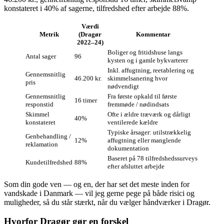
konstateret i 40% af sagerne, tilfredshed efter arbejde 88%.
Værdi
Metrik
(Dragør
Kommentar
2022–24)
Boliger og fritidshuse langs
Antal sager
96
kysten og i gamle bykvarterer
Inkl. affugtning, reetablering og
Gennemsnitlig
46.200 kr.
skimmelsanering hvor
pris
nødvendigt
Gennemsnitlig
Fra første opkald til første
16 timer
responstid
fremmøde / nødindsats
Skimmel
Ofte i ældre træværk og dårligt
40%
konstateret
ventilerede kældre
Typiske årsager: utilstrækkelig
Genbehandling /
12%
affugtning eller manglende
reklamation
dokumentation
Baseret på 78 tilfredshedssurveys
Kundetilfredshed
88%
efter afsluttet arbejde
Som din gode ven — og en, der har set det meste inden for
vandskade i Danmark — vil jeg gerne pege på både risici og
muligheder, så du står stærkt, når du vælger håndværker i Dragør.
Hvorfor Dragør gør en forskel