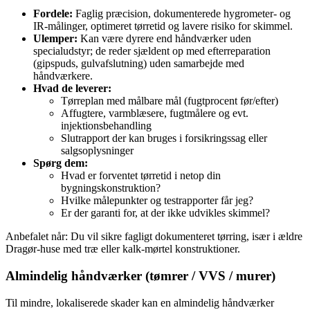
Fordele:
Faglig præcision, dokumenterede hygrometer‑ og
IR‑målinger, optimeret tørretid og lavere risiko for skimmel.
Ulemper:
Kan være dyrere end håndværker uden
specialudstyr; de reder sjældent op med efterreparation
(gipspuds, gulvafslutning) uden samarbejde med
håndværkere.
Hvad de leverer:
Tørreplan med målbare mål (fugtprocent før/efter)
Affugtere, varmblæsere, fugtmålere og evt.
injektionsbehandling
Slutrapport der kan bruges i forsikringssag eller
salgsoplysninger
Spørg dem:
Hvad er forventet tørretid i netop din
bygningskonstruktion?
Hvilke målepunkter og testrapporter får jeg?
Er der garanti for, at der ikke udvikles skimmel?
Anbefalet når: Du vil sikre fagligt dokumenteret tørring, især i ældre
Dragør‑huse med træ eller kalk‑mørtel konstruktioner.
Almindelig håndværker (tømrer / VVS / murer)
Til mindre, lokaliserede skader kan en almindelig håndværker