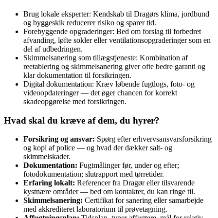
Brug lokale eksperter: Kendskab til Dragørs klima, jordbund
og byggeskik reducerer risiko og sparer tid.
Forebyggende opgraderinger: Bed om forslag til forbedret
afvanding, løfte sokler eller ventilationsopgraderinger som en
del af udbedringen.
Skimmelsanering som tillægstjeneste: Kombination af
reetablering og skimmelsanering giver ofte bedre garanti og
klar dokumentation til forsikringen.
Digital dokumentation: Kræv løbende fugtlogs, foto- og
videoopdateringer — det øger chancen for korrekt
skadeopgørelse med forsikringen.
Hvad skal du kræve af dem, du hyrer?
Forsikring og ansvar:
Spørg efter erhvervsansvarsforsikring
og kopi af police — og hvad der dækker salt- og
skimmelskader.
Dokumentation:
Fugtmålinger før, under og efter;
fotodokumentation; slutrapport med tørretider.
Erfaring lokalt:
Referencer fra Dragør eller tilsvarende
kystnære områder — bed om kontakter, du kan ringe til.
Skimmelsanering:
Certifikat for sanering eller samarbejde
med akkrediteret laboratorium til prøvetagning.
Affugtningsplan:
Tidsplan, typer affugtere, mål for relativ