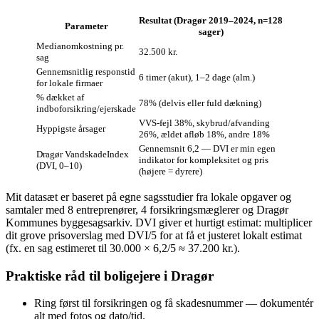
Resultat (Dragør 2019–2024, n=128
Parameter
sager)
Medianomkostning pr.
32.500 kr.
sag
Gennemsnitlig responstid
6 timer (akut), 1–2 dage (alm.)
for lokale firmaer
% dækket af
78% (delvis eller fuld dækning)
indboforsikring/ejerskade
VVS‑fejl 38%, skybrud/afvanding
Hyppigste årsager
26%, ældet afløb 18%, andre 18%
Gennemsnit 6,2 — DVI er min egen
Dragør VandskadeIndex
indikator for kompleksitet og pris
(DVI, 0–10)
(højere = dyrere)
Mit datasæt er baseret på egne sagsstudier fra lokale opgaver og
samtaler med 8 entreprenører, 4 forsikringsmæglerer og Dragør
Kommunes byggesagsarkiv. DVI giver et hurtigt estimat: multiplicer
dit grove prisoverslag med DVI/5 for at få et justeret lokalt estimat
(fx. en sag estimeret til 30.000 × 6,2/5 ≈ 37.200 kr.).
Praktiske råd til boligejere i Dragør
Ring først til forsikringen og få skadesnummer — dokumentér
alt med fotos og dato/tid.