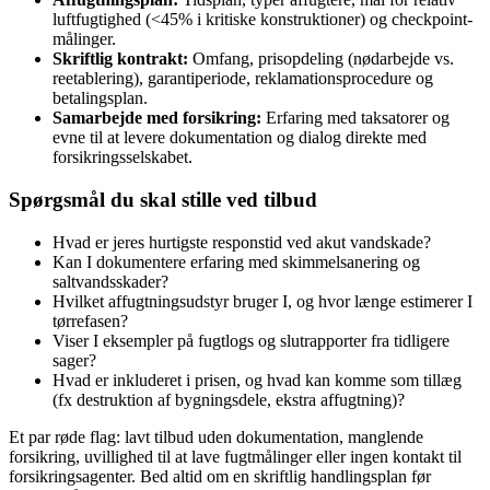
luftfugtighed (<45% i kritiske konstruktioner) og checkpoint-
målinger.
Skriftlig kontrakt:
Omfang, prisopdeling (nødarbejde vs.
reetablering), garantiperiode, reklamationsprocedure og
betalingsplan.
Samarbejde med forsikring:
Erfaring med taksatorer og
evne til at levere dokumentation og dialog direkte med
forsikringsselskabet.
Spørgsmål du skal stille ved tilbud
Hvad er jeres hurtigste responstid ved akut vandskade?
Kan I dokumentere erfaring med skimmelsanering og
saltvandsskader?
Hvilket affugtningsudstyr bruger I, og hvor længe estimerer I
tørrefasen?
Viser I eksempler på fugtlogs og slutrapporter fra tidligere
sager?
Hvad er inkluderet i prisen, og hvad kan komme som tillæg
(fx destruktion af bygningsdele, ekstra affugtning)?
Et par røde flag: lavt tilbud uden dokumentation, manglende
forsikring, uvillighed til at lave fugtmålinger eller ingen kontakt til
forsikringsagenter. Bed altid om en skriftlig handlingsplan før