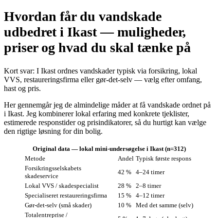
Hvordan får du vandskade
udbedret i Ikast — muligheder,
priser og hvad du skal tænke på
Kort svar: I Ikast ordnes vandskader typisk via forsikring, lokal
VVS, restaureringsfirma eller gør‑det‑selv — vælg efter omfang,
hast og pris.
Her gennemgår jeg de almindelige måder at få vandskade ordnet på
i Ikast. Jeg kombinerer lokal erfaring med konkrete tjeklister,
estimerede responstider og prisindikatorer, så du hurtigt kan vælge
den rigtige løsning for din bolig.
Original data — lokal mini‑undersøgelse i Ikast (n=312)
Metode
Andel
Typisk første respons
Forsikringsselskabets
42 %
4–24 timer
skadeservice
Lokal VVS / skadespecialist
28 %
2–8 timer
Specialiseret restaureringsfirma
15 %
4–12 timer
Gør‑det‑selv (små skader)
10 %
Med det samme (selv)
Totalentreprise /