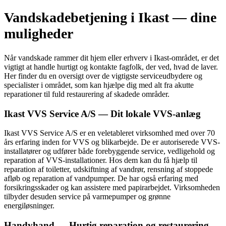
Vandskadebetjening i Ikast — dine
muligheder
Når vandskade rammer dit hjem eller erhverv i Ikast-området, er det
vigtigt at handle hurtigt og kontakte fagfolk, der ved, hvad de laver.
Her finder du en oversigt over de vigtigste serviceudbydere og
specialister i området, som kan hjælpe dig med alt fra akutte
reparationer til fuld restaurering af skadede områder.
Ikast VVS Service A/S — Dit lokale VVS-anlæg
Ikast VVS Service A/S er en veletableret virksomhed med over 70
års erfaring inden for VVS og blikarbejde. De er autoriserede VVS-
installatører og udfører både forebyggende service, vedligehold og
reparation af VVS-installationer. Hos dem kan du få hjælp til
reparation af toiletter, udskiftning af vandrør, rensning af stoppede
afløb og reparation af vandpumper. De har også erfaring med
forsikringsskader og kan assistere med papirarbejdet. Virksomheden
tilbyder desuden service på varmepumper og grønne
energiløsninger.
Handyhand — Hurtig reparation og restaurering