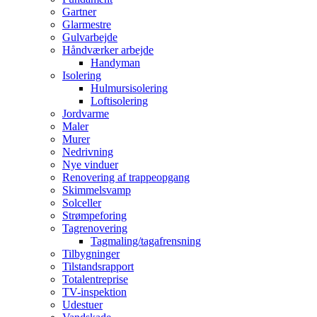
Gartner
Glarmestre
Gulvarbejde
Håndværker arbejde
Handyman
Isolering
Hulmursisolering
Loftisolering
Jordvarme
Maler
Murer
Nedrivning
Nye vinduer
Renovering af trappeopgang
Skimmelsvamp
Solceller
Strømpeforing
Tagrenovering
Tagmaling/tagafrensning
Tilbygninger
Tilstandsrapport
Totalentreprise
TV-inspektion
Udestuer