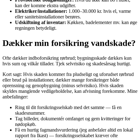
kan der komme ekstra udgifter.
Elektriker/installationer:
1.000–30.000 kr. hvis el, varme
eller sanitetsinstallationer berøres.
Udskiftning af inventar:
Køkken, badelementer mv. kan øge
regningen betydeligt.
Dækker min forsikring vandskade?
Ofte dækker indboforsikring rørbrud; bygningsskade dækkes kun
hvis sum og vilkår tillader. Tjek selvrisiko og skadesårsag hurtigt.
Kort sagt: Hvis skaden kommer fra pludseligt og uforudset rørbrud
eller brud på installationer, dækker mange forsikringer både
oprensning og genopbygning (minus selvrisiko). Hvis skaden
skyldes manglende vedligeholdelse, kan afvisning forekomme. Mine
anbefalinger:
Ring til dit forsikringsselskab med det samme — få en
skadesnummer.
Tag billeder, dokumentér omfanget og gem kvitteringer for
nødopkøb.
Få en hurtig fagmandsvurdering (jeg anbefaler altid en lokal
rapport fra Ikast) — forsikringsselskabet kræver ofte