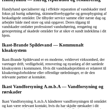
Handyhand specialiserer sig i effektiv reparation af vandskader med
fokus på hurtig udtørring, skimmelforebyggelse og genopbygning af
beskadigede områder. De tilbyder service samme eller næste dag og
arbejder både med store og små opgaver. Deres tilgang til
vandskader omfatter professionel vandudtørring, rengøring og
genopretning af skadede områder for at sikre et sundt indeklima i dit
hjem.
Ikast-Brande Spildevand — Kommunalt
kloaksystem
Ikast-Brande Spildevand er en moderne, veldrevet virksomhed, der
varetager drift, vedligehold, renovering og nyanlæg af det samlede
kloaksystem i kommunen. Hvis dit vandskadeproblem er relateret til
kloakeringsforholdene eller offentlige rørledninger, er de den
relevante partner at kontakte.
Ikast Vandforsyning A.m.b.A — Vandforsyning og
rørskader
Ikast Vandforsyning A.m.b.A håndterer vandforsyningen til området
og kan være relevant kontakt, hvis du har skjulte rørskader i dit