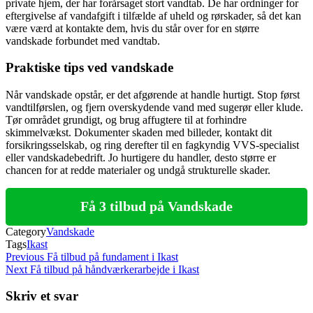
private hjem, der har forårsaget stort vandtab. De har ordninger for
eftergivelse af vandafgift i tilfælde af uheld og rørskader, så det kan
være værd at kontakte dem, hvis du står over for en større
vandskade forbundet med vandtab.
Praktiske tips ved vandskade
Når vandskade opstår, er det afgørende at handle hurtigt. Stop først
vandtilførslen, og fjern overskydende vand med sugerør eller klude.
Tør området grundigt, og brug affugtere til at forhindre
skimmelvækst. Dokumenter skaden med billeder, kontakt dit
forsikringsselskab, og ring derefter til en fagkyndig VVS-specialist
eller vandskadebedrift. Jo hurtigere du handler, desto større er
chancen for at redde materialer og undgå strukturelle skader.
Få 3 tilbud på Vandskade
Category
Vandskade
Tags
Ikast
Indlægsnavigation
Previous
Previous
Få tilbud på fundament i Ikast
Post
Next
Next
Få tilbud på håndværkerarbejde i Ikast
Post
Skriv et svar