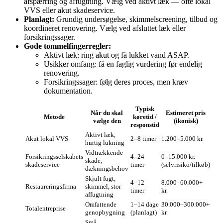
afspærring og affugtning. Vælg ved aktivt læk — ofte lokal
VVS eller akut skadeservice.
Planlagt:
Grundig undersøgelse, skimmelscreening, tilbud og
koordineret renovering. Vælg ved afsluttet læk eller
forsikringssager.
Gode tommelfingerregler:
Aktivt læk: ring akut og få lukket vand ASAP.
Usikker omfang: få en faglig vurdering før endelig
renovering.
Forsikringssager: følg deres proces, men kræv
dokumentation.
Typisk
Når du skal
Estimeret pris
Metode
køretid /
vælge den
(ikonisk)
responstid
Aktivt læk,
Akut lokal VVS
2–8 timer
1.200–5.000 kr.
hurtig lukning
Vidtrækkende
Forsikringsselskabets
4–24
0–15.000 kr.
skade,
skadeservice
timer
(selvrisiko/tilkøb)
dækningsbehov
Skjult fugt,
4–12
8.000–60.000+
Restaureringsfirma
skimmel, stor
timer
kr.
affugtning
Omfattende
1–14 dage
30.000–300.000+
Totalentreprise
genopbygning
(planlagt)
kr.
Små