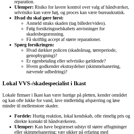
reparation.
Ulemper:
Risiko for lavere kontrol over valg af håndværker,
selvrisiko kan være høj, og proces kan være bureaukratisk.
Hvad du skal gøre først:
Anmeld straks skaden (tag billeder/video).
Følg forsikringsselskabets anvisninger for
skadesbegrænsning.
Få skriftlig accept af større reparationer.
Spørg forsikringen:
Hvad dækker policen (skadeårsag, tørreperiode,
genopbygning)?
Er egenbetaling eller selvrisiko gældende?
Hvem godkender ekstraydelser (skimmelsanering,
nævende udbedring)?
Lokal VVS‑/skadespecialist i Ikast
Lokale firmaer i Ikast kan være hurtige på pletten, kender området
og kan ofte lukke for vand, lave midlertidig afspærring og løse
mindre til mellemstore skader.
Fordele:
Hurtig reaktion, lokal kendskab, ofte rimelig pris og
direkte kontakt til håndværkeren.
Ulemper:
Kan have begrænset udstyr til større affugtninger
eller skimmelsanering; vær sikker på erfaring med