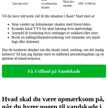
Med det
Gør‑det‑selv
overfladiske
200–5.000 kr.
samme
skader
Vil du have mit korte råd til din situation i Ikast? Start med at:
Stop vandet og dokumenter skaden med fotos/video.
Kontakt lokal VVS for akut lukning hvis nødvendigt.
Anmeld til forsikring hvis omfanget er usikkert eller stort.
Book en måling/tilstandsvurdering ved mistanke om skjult
fugt eller skimmel.
Har du konkrete detaljer om din skade (sted, omfang, om det stadig
lækker)? Så kan jeg hjælpe med en målrettet prioriteringsliste og en
tjekliste til håndværkeren.
Få 3 tilbud på Vandskade
Hvad skal du være opmærksom på,
når du hyrer nogen til vandskade i