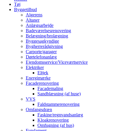
Tøj
Byggetilbud
Algerens
Altaner
Anlægsarbejde
Badeværelsesrenovering
Belægning/brolægning
Byggesagkyndige
Bygherrerådgivning
Carporte/garager
Dørtelefonanlæg
Ejendomsservice/Viceværtservice
Elektriker
Eltjek
Energimærke
Facaderenovering
Facademaling
Sandblæsning (af huse)
VVS
Faldstammerenovering
Omfangsdræn
Faskine/regnvandsanlæg
Kloakrenovering
Omfugning (af hus)
Fundament