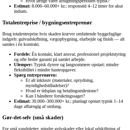
Hvor længe varer affugtningsperioden typisk?
Estimat:
8.000–60.000+ kr.; responstid 4–12 timer for akut
indsats.
Totalentreprise / bygningsentreprenør
Brug totalentreprise hvis skaden kræver omfattende byggefaglige
indgreb: gulvudskiftning, vægopbygning, elarbejde og finish — alt
samles i én kontrakt.
Fordele:
Én kontakt, klart ansvar, professionel projektstyring
og ofte bedre garanti på samlet arbejde.
Ulemper:
Typisk dyrere og langsommere opstart; mindre
fleksibilitet i mindre hasteopgaver.
Spørg entreprenøren:
Er alt inklusiv (materialer, oprydning,
myndighedstilladelser)?
Hvad er tidsplan og betalingsmilestone?
Kan I håndtere forsikringssager?
Estimat:
30.000–300.000+ kr.; planlagt opstart typisk 1–14
dage afhængig af omfang.
Gør‑det‑selv (små skader)
For små vandpletter, mindre gulvskader eller lokal udskiftning af