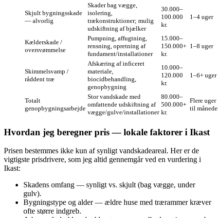
Skader bag vægge,
30.000–
Skjult bygningsskade
isolering,
100.000
1–4 uger
— alvorlig
trækonstruktioner; mulig
kr.
udskiftning af bjælker
Pumpning, affugtning,
15.000–
Kælderskade /
rensning, opretning af
150.000+
1–8 uger
oversvømmelse
fundament/installationer
kr.
Afskæring af inficeret
10.000–
Skimmelsvamp /
materiale,
120.000
1–6+ uger
råddent træ
biocidbehandling,
kr.
genopbygning
Stor vandskade med
80.000–
Totalt
Flere uger
omfattende udskiftning af
500.000+
genopbygningsarbejde
til månede
vægge/gulve/installationer
kr.
Hvordan jeg beregner pris — lokale faktorer i Ikast
Prisen bestemmes ikke kun af synligt vandskadeareal. Her er de
vigtigste prisdrivere, som jeg altid gennemgår ved en vurdering i
Ikast:
Skadens omfang — synligt vs. skjult (bag vægge, under
gulv).
Bygningstype og alder — ældre huse med trærammer kræver
ofte større indgreb.