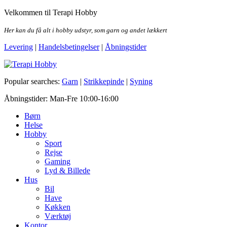
Skip
Velkommen til Terapi Hobby
to
the
Her kan du få alt i hobby udstyr, som garn og andet lækkert
content
Levering
|
Handelsbetingelser
|
Åbningstider
Terapi Hobby
Popular searches:
Garn
|
Strikkepinde
|
Syning
Åbningstider: Man-Fre 10:00-16:00
Børn
Helse
Hobby
Sport
Rejse
Gaming
Lyd & Billede
Hus
Bil
Have
Køkken
Værktøj
Kontor