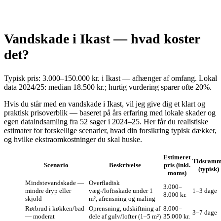
Vandskade i Ikast — hvad koster
det?
Typisk pris: 3.000–150.000 kr. i Ikast — afhænger af omfang. Lokal
data 2024/25: median 18.500 kr.; hurtig vurdering sparer ofte 20%.
Hvis du står med en vandskade i Ikast, vil jeg give dig et klart og
praktisk prisoverblik — baseret på års erfaring med lokale skader og
egen dataindsamling fra 52 sager i 2024–25. Her får du realistiske
estimater for forskellige scenarier, hvad din forsikring typisk dækker,
og hvilke ekstraomkostninger du skal huske.
Estimeret
Tidsram
Scenario
Beskrivelse
pris (inkl.
(typisk)
moms)
Mindstevandskade —
Overfladisk
3.000–
mindre dryp eller
væg-/loftsskade under 1
1–3 dage
8.000 kr.
skjold
m², afrensning og maling
Rørbrud i køkken/bad
Oprensning, udskiftning af
8.000–
3–7 dage
— moderat
dele af gulv/lofter (1–5 m²)
35.000 kr.