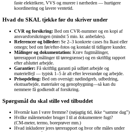
faste elektrikere, VVS og murere i nærheden — hurtigere
koordinering og lavere ventetid.
Hvad du SKAL tjekke før du skriver under
CVR og forsikring:
Bed om CVR-nummer og en kopi af
ansvarsforsikringen (mindst 5 mio. kr. anbefales).
Referencer og billeder:
Se 2–3 konkrete cases fra Ikast eller
omegn; bed om før/efter‑fotos og kontakt til tidligere kunder.
Målinger og dokumentation:
Kræv fugtmålinger,
tørrerapport (målinger til tørregrænse) og en skriftlig rapport
efter afsluttet arbejde.
Garantier:
Få skriftlig garanti på udført arbejde og
materielfejl — typisk 1–5 år alt efter leverandør og arbejde.
Prisopdeling:
Bed om oversigt: nødindgreb, udbedring,
ekstraarbejde, materialer og genopbygning—så kan du
nemmere få godkendt af forsikring.
Spørgsmål du skal stille ved tilbuddet
Hvornår kan I være fremme? (nøjagtig tid, ikke “samme dag”)
Hvilke målemetoder bruger I til at dokumentere fugt?
(CM‑meter, termo, boreprøver mm.)
Hvad inkluderer jeres tørrerapport og hvor ofte måles under