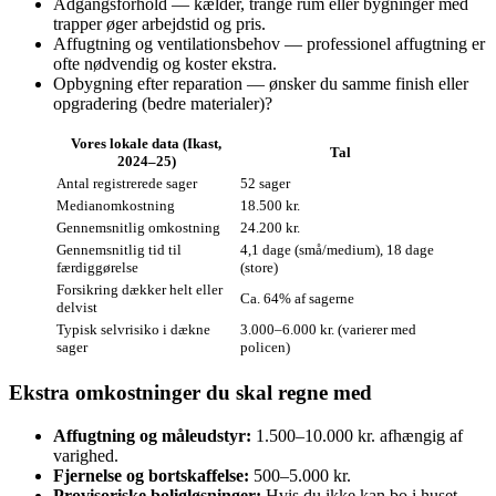
Adgangsforhold — kælder, trange rum eller bygninger med
trapper øger arbejdstid og pris.
Affugtning og ventilationsbehov — professionel affugtning er
ofte nødvendig og koster ekstra.
Opbygning efter reparation — ønsker du samme finish eller
opgradering (bedre materialer)?
Vores lokale data (Ikast,
Tal
2024–25)
Antal registrerede sager
52 sager
Medianomkostning
18.500 kr.
Gennemsnitlig omkostning
24.200 kr.
Gennemsnitlig tid til
4,1 dage (små/medium), 18 dage
færdiggørelse
(store)
Forsikring dækker helt eller
Ca. 64% af sagerne
delvist
Typisk selvrisiko i dækne
3.000–6.000 kr. (varierer med
sager
policen)
Ekstra omkostninger du skal regne med
Affugtning og måleudstyr:
1.500–10.000 kr. afhængig af
varighed.
Fjernelse og bortskaffelse:
500–5.000 kr.
Provisoriske boligløsninger:
Hvis du ikke kan bo i huset,