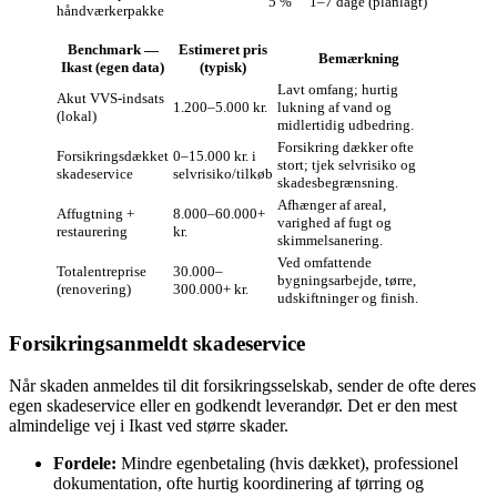
5 %
1–7 dage (planlagt)
håndværkerpakke
Benchmark —
Estimeret pris
Bemærkning
Ikast (egen data)
(typisk)
Lavt omfang; hurtig
Akut VVS‑indsats
1.200–5.000 kr.
lukning af vand og
(lokal)
midlertidig udbedring.
Forsikring dækker ofte
Forsikringsdækket
0–15.000 kr. i
stort; tjek selvrisiko og
skadeservice
selvrisiko/tilkøb
skadesbegrænsning.
Afhænger af areal,
Affugtning +
8.000–60.000+
varighed af fugt og
restaurering
kr.
skimmelsanering.
Ved omfattende
Totalentreprise
30.000–
bygningsarbejde, tørre,
(renovering)
300.000+ kr.
udskiftninger og finish.
Forsikringsanmeldt skadeservice
Når skaden anmeldes til dit forsikringsselskab, sender de ofte deres
egen skadeservice eller en godkendt leverandør. Det er den mest
almindelige vej i Ikast ved større skader.
Fordele:
Mindre egenbetaling (hvis dækket), professionel
dokumentation, ofte hurtig koordinering af tørring og