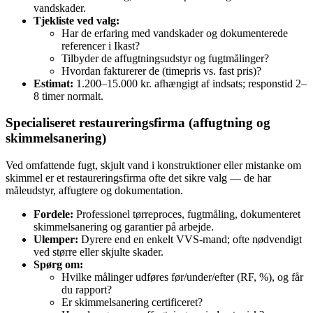
vandskader.
Tjekliste ved valg:
Har de erfaring med vandskader og dokumenterede
referencer i Ikast?
Tilbyder de affugtningsudstyr og fugtmålinger?
Hvordan fakturerer de (timepris vs. fast pris)?
Estimat:
1.200–15.000 kr. afhængigt af indsats; responstid 2–
8 timer normalt.
Specialiseret restaureringsfirma (affugtning og
skimmelsanering)
Ved omfattende fugt, skjult vand i konstruktioner eller mistanke om
skimmel er et restaureringsfirma ofte det sikre valg — de har
måleudstyr, affugtere og dokumentation.
Fordele:
Professionel tørreproces, fugtmåling, dokumenteret
skimmelsanering og garantier på arbejde.
Ulemper:
Dyrere end en enkelt VVS‑mand; ofte nødvendigt
ved større eller skjulte skader.
Spørg om:
Hvilke målinger udføres før/under/efter (RF, %), og får
du rapport?
Er skimmelsanering certificeret?