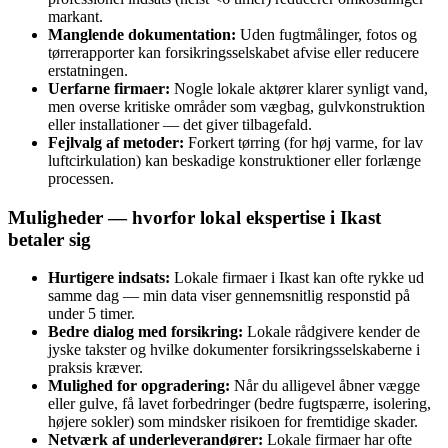
markant.
Manglende dokumentation:
Uden fugtmålinger, fotos og
tørrerapporter kan forsikringsselskabet afvise eller reducere
erstatningen.
Uerfarne firmaer:
Nogle lokale aktører klarer synligt vand,
men overse kritiske områder som vægbag, gulvkonstruktion
eller installationer — det giver tilbagefald.
Fejlvalg af metoder:
Forkert tørring (for høj varme, for lav
luftcirkulation) kan beskadige konstruktioner eller forlænge
processen.
Muligheder — hvorfor lokal ekspertise i Ikast
betaler sig
Hurtigere indsats:
Lokale firmaer i Ikast kan ofte rykke ud
samme dag — min data viser gennemsnitlig responstid på
under 5 timer.
Bedre dialog med forsikring:
Lokale rådgivere kender de
jyske takster og hvilke dokumenter forsikringsselskaberne i
praksis kræver.
Mulighed for opgradering:
Når du alligevel åbner vægge
eller gulve, få lavet forbedringer (bedre fugtspærre, isolering,
højere sokler) som mindsker risikoen for fremtidige skader.
Netværk af underleverandører:
Lokale firmaer har ofte