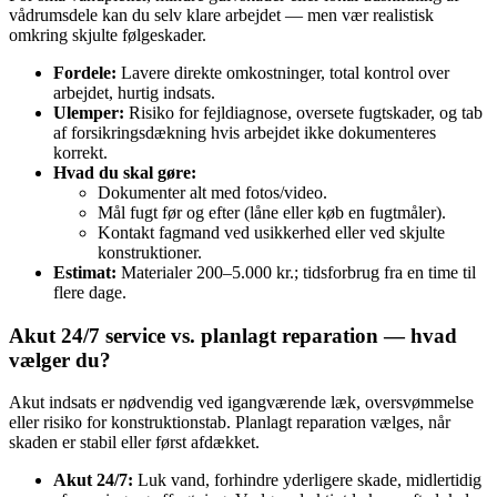
vådrumsdele kan du selv klare arbejdet — men vær realistisk
omkring skjulte følgeskader.
Fordele:
Lavere direkte omkostninger, total kontrol over
arbejdet, hurtig indsats.
Ulemper:
Risiko for fejldiagnose, oversete fugtskader, og tab
af forsikringsdækning hvis arbejdet ikke dokumenteres
korrekt.
Hvad du skal gøre:
Dokumenter alt med fotos/video.
Mål fugt før og efter (låne eller køb en fugtmåler).
Kontakt fagmand ved usikkerhed eller ved skjulte
konstruktioner.
Estimat:
Materialer 200–5.000 kr.; tidsforbrug fra en time til
flere dage.
Akut 24/7 service vs. planlagt reparation — hvad
vælger du?
Akut indsats er nødvendig ved igangværende læk, oversvømmelse
eller risiko for konstruktionstab. Planlagt reparation vælges, når
skaden er stabil eller først afdækket.
Akut 24/7:
Luk vand, forhindre yderligere skade, midlertidig