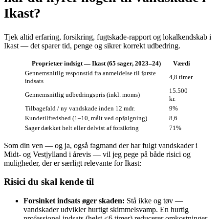
Ikast?
Tjek altid erfaring, forsikring, fugtskade‑rapport og lokalkendskab i
Ikast — det sparer tid, penge og sikrer korrekt udbedring.
Proprietær indsigt — Ikast (65 sager, 2023–24)
Værdi
Gennemsnitlig responstid fra anmeldelse til første
4,8 timer
indsats
15.500
Gennemsnitlig udbedringspris (inkl. moms)
kr.
Tilbagefald / ny vandskade inden 12 mdr.
9%
Kundetilfredshed (1–10, målt ved opfølgning)
8,6
Sager dækket helt eller delvist af forsikring
71%
Som din ven — og ja, også fagmand der har fulgt vandskader i
Midt- og Vestjylland i årevis — vil jeg pege på både risici og
muligheder, der er særligt relevante for Ikast:
Risici du skal kende til
Forsinket indsats øger skaden:
Stå ikke og tøv —
vandskader udvikler hurtigt skimmelsvamp. En hurtig
professionel indsats (helst <6 timer) reducerer omkostninger