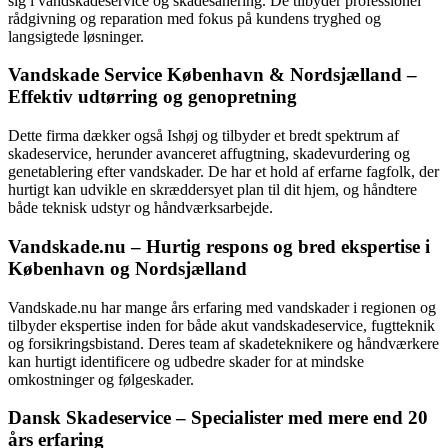
sig i vandskadeservice og skadesanering. De tilbyder professionel
rådgivning og reparation med fokus på kundens tryghed og
langsigtede løsninger.
Vandskade Service København & Nordsjælland –
Effektiv udtørring og genopretning
Dette firma dækker også Ishøj og tilbyder et bredt spektrum af
skadeservice, herunder avanceret affugtning, skadevurdering og
genetablering efter vandskader. De har et hold af erfarne fagfolk, der
hurtigt kan udvikle en skræddersyet plan til dit hjem, og håndtere
både teknisk udstyr og håndværksarbejde.
Vandskade.nu – Hurtig respons og bred ekspertise i
København og Nordsjælland
Vandskade.nu har mange års erfaring med vandskader i regionen og
tilbyder ekspertise inden for både akut vandskadeservice, fugtteknik
og forsikringsbistand. Deres team af skadeteknikere og håndværkere
kan hurtigt identificere og udbedre skader for at mindske
omkostninger og følgeskader.
Dansk Skadeservice – Specialister med mere end 20
års erfaring