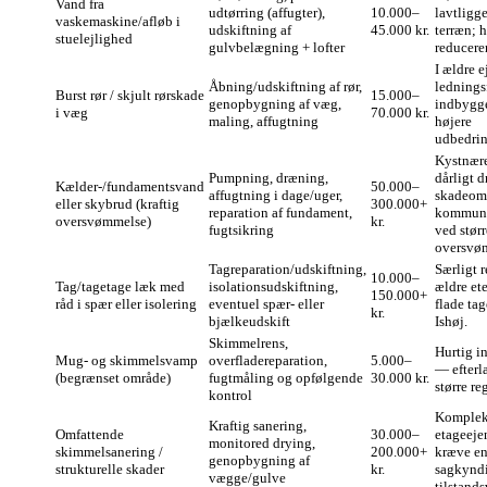
Vand fra
udtørring (affugter),
10.000–
lavtligg
vaskemaskine/afløb i
udskiftning af
45.000 kr.
terræn; h
stuelejlighed
gulvbelægning + lofter
reducere
I ældre 
Åbning/udskiftning af rør,
lednings
Burst rør / skjult rørskade
15.000–
genopbygning af væg,
indbygge
i væg
70.000 kr.
maling, affugtning
højere
udbedrin
Kystnær
Pumpning, dræning,
dårligt 
Kælder-/fundamentsvand
50.000–
affugtning i dage/uger,
skadeomf
eller skybrud (kraftig
300.000+
reparation af fundament,
kommuna
oversvømmelse)
kr.
fugtsikring
ved størr
oversvøm
Tagreparation/udskiftning,
Særligt 
10.000–
Tag/tagetage læk med
isolationsudskiftning,
ældre ete
150.000+
råd i spær eller isolering
eventuel spær- eller
flade ta
kr.
bjælkeudskift
Ishøj.
Skimmelrens,
Hurtig in
Mug- og skimmelsvamp
overfladereparation,
5.000–
— efterla
(begrænset område)
fugtmåling og opfølgende
30.000 kr.
større re
kontrol
Kompleks
Kraftig sanering,
Omfattende
30.000–
etageej
monitored drying,
skimmelsanering /
200.000+
kræve en
genopbygning af
strukturelle skader
kr.
sagkynd
vægge/gulve
tilstand