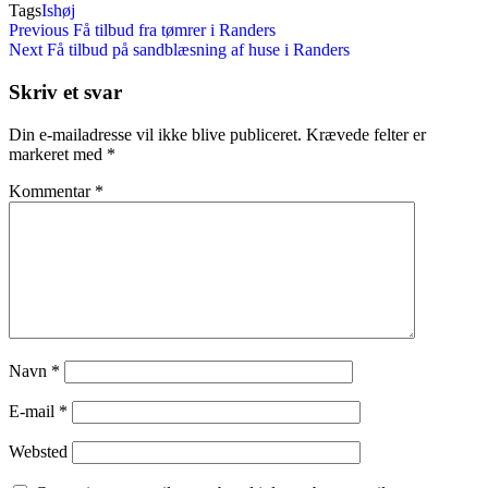
Tags
Ishøj
Indlægsnavigation
Previous
Previous
Få tilbud fra tømrer i Randers
Post
Next
Next
Få tilbud på sandblæsning af huse i Randers
Post
Skriv et svar
Din e-mailadresse vil ikke blive publiceret.
Krævede felter er
markeret med
*
Kommentar
*
Navn
*
E-mail
*
Websted