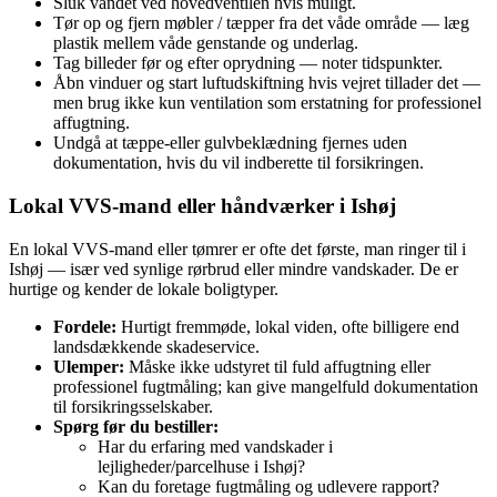
Sluk vandet ved hovedventilen hvis muligt.
Tør op og fjern møbler / tæpper fra det våde område — læg
plastik mellem våde genstande og underlag.
Tag billeder før og efter oprydning — noter tidspunkter.
Åbn vinduer og start luftudskiftning hvis vejret tillader det —
men brug ikke kun ventilation som erstatning for professionel
affugtning.
Undgå at tæppe‑eller gulvbeklædning fjernes uden
dokumentation, hvis du vil indberette til forsikringen.
Lokal VVS‑mand eller håndværker i Ishøj
En lokal VVS‑mand eller tømrer er ofte det første, man ringer til i
Ishøj — især ved synlige rørbrud eller mindre vandskader. De er
hurtige og kender de lokale boligtyper.
Fordele:
Hurtigt fremmøde, lokal viden, ofte billigere end
landsdækkende skadeservice.
Ulemper:
Måske ikke udstyret til fuld affugtning eller
professionel fugtmåling; kan give mangelfuld dokumentation
til forsikringsselskaber.
Spørg før du bestiller:
Har du erfaring med vandskader i
lejligheder/parcelhuse i Ishøj?
Kan du foretage fugtmåling og udlevere rapport?