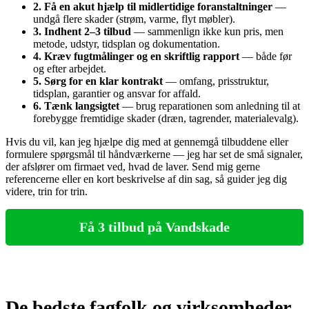
2. Få en akut hjælp til midlertidige foranstaltninger
—
undgå flere skader (strøm, varme, flyt møbler).
3. Indhent 2–3 tilbud
— sammenlign ikke kun pris, men
metode, udstyr, tidsplan og dokumentation.
4. Kræv fugtmålinger og en skriftlig rapport
— både før
og efter arbejdet.
5. Sørg for en klar kontrakt
— omfang, prisstruktur,
tidsplan, garantier og ansvar for affald.
6. Tænk langsigtet
— brug reparationen som anledning til at
forebygge fremtidige skader (dræn, tagrender, materialevalg).
Hvis du vil, kan jeg hjælpe dig med at gennemgå tilbuddene eller
formulere spørgsmål til håndværkerne — jeg har set de små signaler,
der afslører om firmaet ved, hvad de laver. Send mig gerne
referencerne eller en kort beskrivelse af din sag, så guider jeg dig
videre, trin for trin.
Få 3 tilbud på Vandskade
De bedste fagfolk og virksomheder