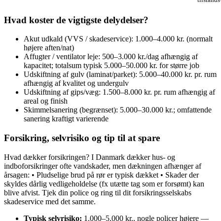
Hvad koster de vigtigste delydelser?
Akut udkald (VVS / skadeservice): 1.000–4.000 kr. (normalt
højere aften/nat)
Affugter / ventilator leje: 500–3.000 kr./dag afhængig af
kapacitet; totalsum typisk 5.000–50.000 kr. for større job
Udskiftning af gulv (laminat/parket): 5.000–40.000 kr. pr. rum
afhængig af kvalitet og undergulv
Udskiftning af gips/væg: 1.500–8.000 kr. pr. rum afhængig af
areal og finish
Skimmelsanering (begrænset): 5.000–30.000 kr.; omfattende
sanering kraftigt varierende
Forsikring, selvrisiko og tip til at spare
Hvad dækker forsikringen? I Danmark dækker hus- og
indboforsikringer ofte vandskader, men dækningen afhænger af
årsagen: • Pludselige brud på rør er typisk dækket • Skader der
skyldes dårlig vedligeholdelse (fx utætte tag som er forsømt) kan
blive afvist. Tjek din police og ring til dit forsikringsselskabs
skadeservice med det samme.
Typisk selvrisiko:
1.000–5.000 kr., nogle policer højere —