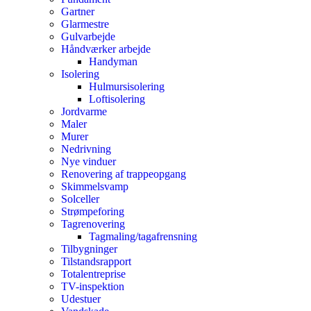
Gartner
Glarmestre
Gulvarbejde
Håndværker arbejde
Handyman
Isolering
Hulmursisolering
Loftisolering
Jordvarme
Maler
Murer
Nedrivning
Nye vinduer
Renovering af trappeopgang
Skimmelsvamp
Solceller
Strømpeforing
Tagrenovering
Tagmaling/tagafrensning
Tilbygninger
Tilstandsrapport
Totalentreprise
TV-inspektion
Udestuer