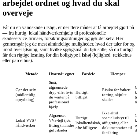
arbejdet ordnet og hvad du skal
overveje
Får du en vandskade i Ishøj, er der flere måder at få arbejdet gjort på
— fra hurtig, lokal håndværkerhjælp til professionelle
skadeservice‑firmaer, forsikringsordninger og gør‑det‑selv. Her
gennemgår jeg de mest almindelige muligheder, hvad der taler for og
imod hver løsning, samt hvilke spørgsmål du bør stille, så du hurtigt
får den rigtige løsning for din boligtype i Ishøj (lejlighed, rækkehus
eller parcelhus).
Metode
Hvornår egnet
Fordele
Ulemper
Små,
afgrænsede
G
Gør‑det‑selv
Risiko for forkert
dryp eller hvis
Hurtigt,
k
(midlertidig
tørring, skjulte
du venter på
billigst
(
oprydning)
skader
professionel
t
hjælp
Ikke altid
Afgrænset
1
Hurtigt
specialudstyr til
Lokal VVS /
VVS‑fejl (rør,
k
lokalkendskab,
affugtning eller
håndværker
fitting), mindre
o
ofte billigere
dokumentation til
gulvskader
d
forsikring