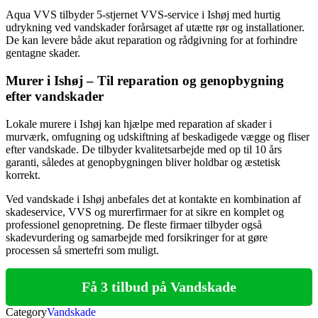
Aqua VVS tilbyder 5-stjernet VVS-service i Ishøj med hurtig
udrykning ved vandskader forårsaget af utætte rør og installationer.
De kan levere både akut reparation og rådgivning for at forhindre
gentagne skader.
Murer i Ishøj – Til reparation og genopbygning
efter vandskader
Lokale murere i Ishøj kan hjælpe med reparation af skader i
murværk, omfugning og udskiftning af beskadigede vægge og fliser
efter vandskade. De tilbyder kvalitetsarbejde med op til 10 års
garanti, således at genopbygningen bliver holdbar og æstetisk
korrekt.
Ved vandskade i Ishøj anbefales det at kontakte en kombination af
skadeservice, VVS og murerfirmaer for at sikre en komplet og
professionel genopretning. De fleste firmaer tilbyder også
skadevurdering og samarbejde med forsikringer for at gøre
processen så smertefri som muligt.
Få 3 tilbud på Vandskade
Category
Vandskade