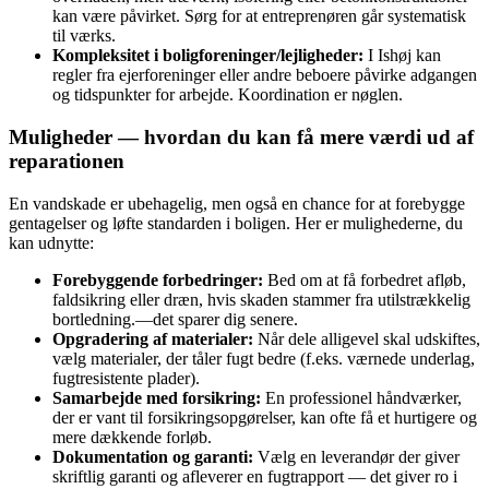
kan være påvirket. Sørg for at entreprenøren går systematisk
til værks.
Kompleksitet i boligforeninger/lejligheder:
I Ishøj kan
regler fra ejerforeninger eller andre beboere påvirke adgangen
og tidspunkter for arbejde. Koordination er nøglen.
Muligheder — hvordan du kan få mere værdi ud af
reparationen
En vandskade er ubehagelig, men også en chance for at forebygge
gentagelser og løfte standarden i boligen. Her er mulighederne, du
kan udnytte:
Forebyggende forbedringer:
Bed om at få forbedret afløb,
faldsikring eller dræn, hvis skaden stammer fra utilstrækkelig
bortledning.—det sparer dig senere.
Opgradering af materialer:
Når dele alligevel skal udskiftes,
vælg materialer, der tåler fugt bedre (f.eks. værnede underlag,
fugtresistente plader).
Samarbejde med forsikring:
En professionel håndværker,
der er vant til forsikringsopgørelser, kan ofte få et hurtigere og
mere dækkende forløb.
Dokumentation og garanti:
Vælg en leverandør der giver
skriftlig garanti og afleverer en fugtrapport — det giver ro i