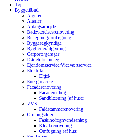
Tøj
Byggetilbud
Algerens
Altaner
Anlægsarbejde
Badeværelsesrenovering
Belægning/brolægning
Byggesagkyndige
Bygherrerådgivning
Carporte/garager
Dørtelefonanlæg
Ejendomsservice/Viceværtservice
Elektriker
Eltjek
Energimærke
Facaderenovering
Facademaling
Sandblæsning (af huse)
VVS
Faldstammerenovering
Omfangsdræn
Faskine/regnvandsanlæg
Kloakrenovering
Omfugning (af hus)
Fundament