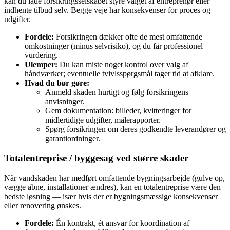
kan du lade forsikringsselskabet styre valget af entreprenør eller
indhente tilbud selv. Begge veje har konsekvenser for proces og
udgifter.
Fordele:
Forsikringen dækker ofte de mest omfattende
omkostninger (minus selvrisiko), og du får professionel
vurdering.
Ulemper:
Du kan miste noget kontrol over valg af
håndværker; eventuelle tvivlsspørgsmål tager tid at afklare.
Hvad du bør gøre:
Anmeld skaden hurtigt og følg forsikringens
anvisninger.
Gem dokumentation: billeder, kvitteringer for
midlertidige udgifter, målerapporter.
Spørg forsikringen om deres godkendte leverandører og
garantiordninger.
Totalentreprise / byggesag ved større skader
Når vandskaden har medført omfattende bygningsarbejde (gulve op,
vægge åbne, installationer ændres), kan en totalentreprise være den
bedste løsning — især hvis der er bygningsmæssige konsekvenser
eller renovering ønskes.
Fordele:
Én kontrakt, ét ansvar for koordination af