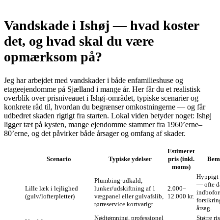
Vandskade i Ishøj — hvad koster
det, og hvad skal du være
opmærksom på?
Jeg har arbejdet med vandskader i både enfamilieshuse og
etageejendomme på Sjælland i mange år. Her får du et realistisk
overblik over prisniveauet i Ishøj-området, typiske scenarier og
konkrete råd til, hvordan du begrænser omkostningerne — og får
udbedret skaden rigtigt fra starten. Lokal viden betyder noget: Ishøj
ligger tæt på kysten, mange ejendomme stammer fra 1960’erne–
80’erne, og det påvirker både årsager og omfang af skader.
Estimeret
Scenario
Typiske ydelser
pris (inkl.
Bem
moms)
Hyppigt 
Plumbing-udkald,
— ofte d
Lille læk i lejlighed
lunker/udskiftning af 1
2.000–
indbofor
(gulv/lofterpletter)
vægpanel eller gulvafslib,
12.000 kr.
forsikri
tørreservice kortvarigt
årsag.
Nødtømning, professionel
Større ri