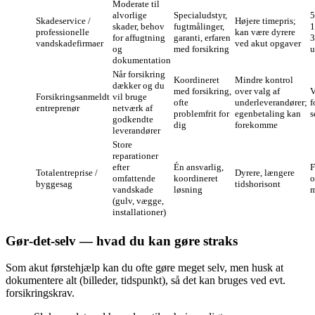
Moderate til
alvorlige
Specialudstyr,
5
Skadeservice /
Højere timepris;
skader, behov
fugtmålinger,
1
professionelle
kan være dyrere
for affugtning
garanti, erfaren
3
vandskadefirmaer
ved akut opgaver
og
med forsikring
u
dokumentation
Når forsikring
Koordineret
Mindre kontrol
dækker og du
med forsikring,
over valg af
V
Forsikringsanmeldt
vil bruge
ofte
underleverandører;
f
entreprenør
netværk af
problemfrit for
egenbetaling kan
s
godkendte
dig
forekomme
leverandører
Store
reparationer
efter
Én ansvarlig,
F
Totalentreprise /
Dyrere, længere
omfattende
koordineret
o
byggesag
tidshorisont
vandskade
løsning
m
(gulv, vægge,
installationer)
Gør‑det‑selv — hvad du kan gøre straks
Som akut førstehjælp kan du ofte gøre meget selv, men husk at
dokumentere alt (billeder, tidspunkt), så det kan bruges ved evt.
forsikringskrav.