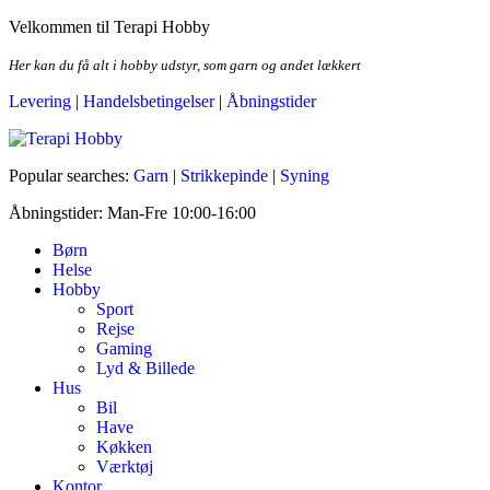
Skip
Velkommen til Terapi Hobby
to
the
Her kan du få alt i hobby udstyr, som garn og andet lækkert
content
Levering
|
Handelsbetingelser
|
Åbningstider
Terapi Hobby
Popular searches:
Garn
|
Strikkepinde
|
Syning
Åbningstider: Man-Fre 10:00-16:00
Børn
Helse
Hobby
Sport
Rejse
Gaming
Lyd & Billede
Hus
Bil
Have
Køkken
Værktøj
Kontor