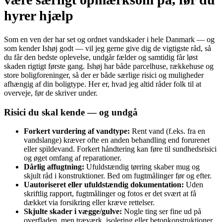
hyrer hjælp
Som en ven der har set og ordnet vandskader i hele Danmark — og
som kender Ishøj godt — vil jeg gerne give dig de vigtigste råd, så
du får den bedste oplevelse, undgår fælder og samtidig får løst
skaden rigtigt første gang. Ishøj har både parcelhuse, rækkehuse og
store boligforeninger, så der er både særlige risici og muligheder
afhængig af din boligtype. Her er, hvad jeg altid råder folk til at
overveje, før de skriver under.
Risici du skal kende — og undgå
Forkert vurdering af vandtype:
Rent vand (f.eks. fra en
vandslange) kræver ofte en anden behandling end forurenet
eller spildevand. Forkert håndtering kan føre til sundhedsrisici
og øget omfang af reparationer.
Dårlig affugtning:
Ufuldstændig tørring skaber mug og
skjult råd i konstruktioner. Bed om fugtmålinger før og efter.
Uautoriseret eller ufuldstændig dokumentation:
Uden
skriftlig rapport, fugtmålinger og fotos er det svært at få
dækket via forsikring eller kræve rettelser.
Skjulte skader i vægge/gulve:
Nogle ting ser fine ud på
overfladen, men træværk, isolering eller betonkonstruktioner