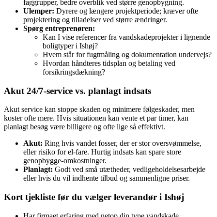
faggrupper, bedre overblik ved større genopbygning.
Ulemper:
Dyrere og længere projektperiode; kræver ofte
projektering og tilladelser ved større ændringer.
Spørg entreprenøren:
Kan I vise referencer fra vandskadeprojekter i lignende
boligtyper i Ishøj?
Hvem står for fugtmåling og dokumentation undervejs?
Hvordan håndteres tidsplan og betaling ved
forsikringsdækning?
Akut 24/7‑service vs. planlagt indsats
Akut service kan stoppe skaden og minimere følgeskader, men
koster ofte mere. Hvis situationen kan vente et par timer, kan
planlagt besøg være billigere og ofte lige så effektivt.
Akut:
Ring hvis vandet fosser, der er stor oversvømmelse,
eller risiko for el‑fare. Hurtig indsats kan spare store
genopbygge‑omkostninger.
Planlagt:
Godt ved små utætheder, vedligeholdelsesarbejde
eller hvis du vil indhente tilbud og sammenligne priser.
Kort tjekliste før du vælger leverandør i Ishøj
Har firmaet erfaring med netop din type vandskade