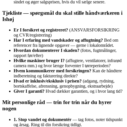
sindet og øger salgsprisen, hvis du vil sælge senere.
Tjekliste — spørgsmål du skal stille håndværkeren i
Ishøj
Er I forsikret og registreret?
(ANSVARSFORSIKRING
og CVR/registrering)
Har I erfaring med vandskader og affugtning?
Bed om
referencer fra lignende opgaver — gerne i lokalområdet.
Hvordan dokumenterer I skaden?
(fotos, fugtmålinger,
rapport før/efter)
Hvilke maskiner bruger I?
(affugtere, ventilatorer, infrarød
camera mm.) og hvor længe forventer I tørreperioden?
Hvem kommunikerer med forsikringen?
Kan de håndtere
indberetning og fakturering direkte?
Hvad er inklusiv/eksklusiv i prisen?
(adgang, rydning,
bortskaffelse, afrensning, genopbygning, ekstraarbejde)
Giver I garanti?
Hvad dækker garantien, og i hvor lang tid?
Mit personlige råd — trin for trin når du hyrer
nogen
1. Stop vandet og dokumentér
— tag fotos, noter tidspunkt
og årsag. Ring til din forsikring tidligt.