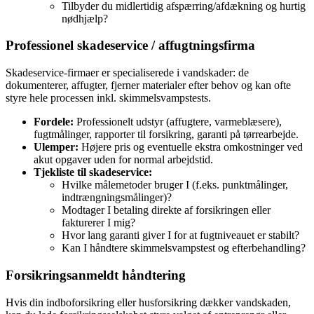
Tilbyder du midlertidig afspærring/afdækning og hurtig
nødhjælp?
Professionel skadeservice / affugtningsfirma
Skadeservice‑firmaer er specialiserede i vandskader: de
dokumenterer, affugter, fjerner materialer efter behov og kan ofte
styre hele processen inkl. skimmelsvampstests.
Fordele:
Professionelt udstyr (affugtere, varmeblæsere),
fugtmålinger, rapporter til forsikring, garanti på tørrearbejde.
Ulemper:
Højere pris og eventuelle ekstra omkostninger ved
akut opgaver uden for normal arbejdstid.
Tjekliste til skadeservice:
Hvilke målemetoder bruger I (f.eks. punktmålinger,
indtrængningsmålinger)?
Modtager I betaling direkte af forsikringen eller
fakturerer I mig?
Hvor lang garanti giver I for at fugtniveauet er stabilt?
Kan I håndtere skimmelsvampstest og efterbehandling?
Forsikringsanmeldt håndtering
Hvis din indboforsikring eller husforsikring dækker vandskaden,