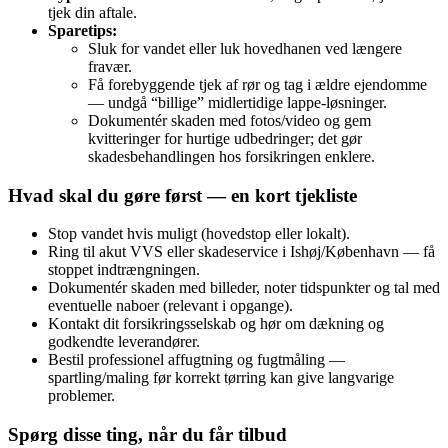
tjek din aftale.
Sparetips:
Sluk for vandet eller luk hovedhanen ved længere
fravær.
Få forebyggende tjek af rør og tag i ældre ejendomme
— undgå “billige” midlertidige lappe-løsninger.
Dokumentér skaden med fotos/video og gem
kvitteringer for hurtige udbedringer; det gør
skadesbehandlingen hos forsikringen enklere.
Hvad skal du gøre først — en kort tjekliste
Stop vandet hvis muligt (hovedstop eller lokalt).
Ring til akut VVS eller skadeservice i Ishøj/København — få
stoppet indtrængningen.
Dokumentér skaden med billeder, noter tidspunkter og tal med
eventuelle naboer (relevant i opgange).
Kontakt dit forsikringsselskab og hør om dækning og
godkendte leverandører.
Bestil professionel affugtning og fugtmåling —
spartling/maling før korrekt tørring kan give langvarige
problemer.
Spørg disse ting, når du får tilbud