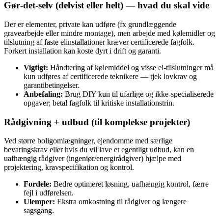
Gør‑det‑selv (delvist eller helt) — hvad du skal vide
Der er elementer, private kan udføre (fx grundlæggende
gravearbejde eller mindre montage), men arbejde med kølemidler og
tilslutning af faste elinstallationer kræver certificerede fagfolk.
Forkert installation kan koste dyrt i drift og garanti.
Vigtigt:
Håndtering af kølemiddel og visse el‑tilslutninger må
kun udføres af certificerede teknikere — tjek lovkrav og
garantibetingelser.
Anbefaling:
Brug DIY kun til ufarlige og ikke‑specialiserede
opgaver; betal fagfolk til kritiske installationstrin.
Rådgivning + udbud (til komplekse projekter)
Ved større boligomlægninger, ejendomme med særlige
bevaringskrav eller hvis du vil lave et egentligt udbud, kan en
uafhængig rådgiver (ingeniør/energirådgiver) hjælpe med
projektering, kravspecifikation og kontrol.
Fordele:
Bedre optimeret løsning, uafhængig kontrol, færre
fejl i udførelsen.
Ulemper:
Ekstra omkostning til rådgiver og længere
sagsgang.