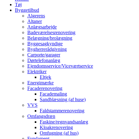
Tøj
Byggetilbud
Algerens
Altaner
Anlægsarbejde
Badeværelsesrenovering
Belægning/brolægning
Byggesagkyndige
Bygherrerådgivning
Carporte/garager
Dørtelefonanlæg
Ejendomsservice/Viceværtservice
Elektriker
Eltjek
Energimærke
Facaderenovering
Facademaling
Sandblæsning (af huse)
VVS
Faldstammerenovering
Omfangsdræn
Faskine/regnvandsanlæg
Kloakrenovering
Omfugning (af hus)
Fundament