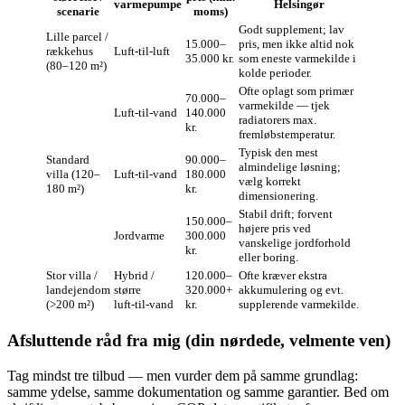
varmepumpe
Helsingør
scenarie
moms)
Godt supplement; lav
Lille parcel /
15.000–
pris, men ikke altid nok
rækkehus
Luft‑til‑luft
35.000 kr.
som eneste varmekilde i
(80–120 m²)
kolde perioder.
Ofte oplagt som primær
70.000–
varmekilde — tjek
Luft‑til‑vand
140.000
radiatorers max.
kr.
fremløbstemperatur.
Typisk den mest
Standard
90.000–
almindelige løsning;
villa (120–
Luft‑til‑vand
180.000
vælg korrekt
180 m²)
kr.
dimensionering.
Stabil drift; forvent
150.000–
højere pris ved
Jordvarme
300.000
vanskelige jordforhold
kr.
eller boring.
Stor villa /
Hybrid /
120.000–
Ofte kræver ekstra
landejendom
større
320.000+
akkumulering og evt.
(>200 m²)
luft‑til‑vand
kr.
supplerende varmekilde.
Afsluttende råd fra mig (din nørdede, velmente ven)
Tag mindst tre tilbud — men vurder dem på samme grundlag:
samme ydelse, samme dokumentation og samme garantier. Bed om