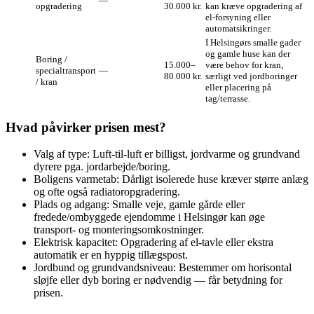
—
opgradering
30.000 kr.
kan kræve opgradering af
el‑forsyning eller
automatsikringer.
I Helsingørs smalle gader
og gamle huse kan der
Boring /
15.000–
være behov for kran,
specialtransport
—
80.000 kr.
særligt ved jordboringer
/ kran
eller placering på
tag/terrasse.
Hvad påvirker prisen mest?
Valg af type: Luft‑til‑luft er billigst, jordvarme og grundvand
dyrere pga. jordarbejde/boring.
Boligens varmetab: Dårligt isolerede huse kræver større anlæg
og ofte også radiatoropgradering.
Plads og adgang: Smalle veje, gamle gårde eller
fredede/ombyggede ejendomme i Helsingør kan øge
transport- og monteringsomkostninger.
Elektrisk kapacitet: Opgradering af el‑tavle eller ekstra
automatik er en hyppig tillægspost.
Jordbund og grundvandsniveau: Bestemmer om horisontal
sløjfe eller dyb boring er nødvendig — får betydning for
prisen.