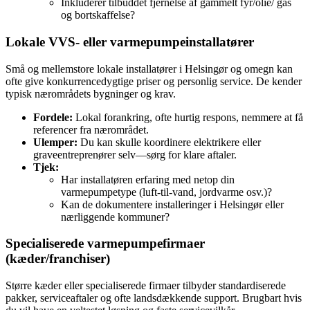
Inkluderer tilbuddet fjernelse af gammelt fyr/olie/ gas
og bortskaffelse?
Lokale VVS‑ eller varmepumpeinstallatører
Små og mellemstore lokale installatører i Helsingør og omegn kan
ofte give konkurrencedygtige priser og personlig service. De kender
typisk nærområdets bygninger og krav.
Fordele:
Lokal forankring, ofte hurtig respons, nemmere at få
referencer fra nærområdet.
Ulemper:
Du kan skulle koordinere elektrikere eller
graveentreprenører selv—sørg for klare aftaler.
Tjek:
Har installatøren erfaring med netop din
varmepumpetype (luft‑til‑vand, jordvarme osv.)?
Kan de dokumentere installeringer i Helsingør eller
nærliggende kommuner?
Specialiserede varmepumpefirmaer
(kæder/franchiser)
Større kæder eller specialiserede firmaer tilbyder standardiserede
pakker, serviceaftaler og ofte landsdækkende support. Brugbart hvis