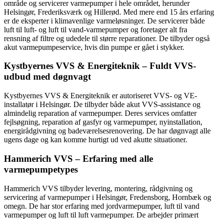
område og servicerer varmepumper i hele området, herunder
Helsingør, Frederiksværk og Hillerød. Med mere end 15 års erfaring
er de eksperter i klimavenlige varmeløsninger. De servicerer både
luft til luft- og luft til vand-varmepumper og foretager alt fra
rensning af filtre og udedele til større reparationer. De tilbyder også
akut varmepumpeservice, hvis din pumpe er gået i stykker.
Kystbyernes VVS & Energiteknik – Fuldt VVS-
udbud med døgnvagt
Kystbyernes VVS & Energiteknik er autoriseret VVS- og VE-
installatør i Helsingør. De tilbyder både akut VVS-assistance og
almindelig reparation af varmepumper. Deres services omfatter
fejlsøgning, reparation af gasfyr og varmepumper, nyinstallation,
energirådgivning og badeværelsesrenovering. De har døgnvagt alle
ugens dage og kan komme hurtigt ud ved akutte situationer.
Hammerich VVS – Erfaring med alle
varmepumpetypes
Hammerich VVS tilbyder levering, montering, rådgivning og
servicering af varmepumper i Helsingør, Fredensborg, Hornbæk og
omegn. De har stor erfaring med jordvarmepumper, luft til vand
varmepumper og luft til luft varmepumper. De arbejder primært