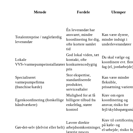
Metode
Fordele
Ulemper
Én leverandør har
ansvaret, mindre
Kan være dyrere,
Totalentreprise / nøglefærdig
koordinering for dig,
mindre indsigt i
leverandør
ofte kortere samlet
underleverandører
tid
God lokal viden, tæt
Du skal vælge og
Lokale
kontakt, ofte
koordinere evt. fler
VVS‑/varmepumpeinstallatører
konkurrencedygtig
fag (el, jordarbejde
pris
Stor ekspertise,
Specialiseret
Kan være mindre
standardiserede
varmepumpefirma
fleksible,
produkter,
(franchise/kæde)
prissætning variere
serviceaftaler
Mulighed for at få
Krav om egen
Egenkoordinering (forskellige
billigere tilbud fra
koordinering og
håndværkere)
enkeltfag, større
ansvar, risiko for
kontrol
fejl/skyldsspørgsm
Krav til certificerin
Lavere direkte
på køle- og
Gør‑det‑selv (delvist eller helt)
arbejdsomkostninger,
el‑arbejde; risiko fo
lærerig proces