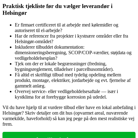
Praktisk tjekliste før du vælger leverandør i
Helsingør
Er firmaet certificeret til at arbejde med kølemidler og
autoriseret til el‑arbejde?
Har de referencer fra projekter i kystnære områder eller fra
Helsingør‑området?
Inkluderer tilbuddet dokumentation:
dimensioneringsberegning, SCOP/COP‑værdier, støjdata og
vedligeholdelsesplan?
Tjek om der er lokale begrænsninger (fredning,
bygningsreglement, tilladelser i parcelhusområder).
Få altid et skriftligt tilbud med tydelig opdeling mellem
produkt, montage, elektriker, jordarbejde og evt. fjernelse af
gammelt anlæg.
Overvej service‑ eller vedligeholdelsesaftale — især i
kystklima for at forebygge korrosion på udedel.
Vil du have hjælp til at vurdere tilbud eller have en lokal anbefaling i
Helsingør? Skriv detaljer om dit hus (opvarmet areal, nuværende
varmekilde, haveforhold) så kan jeg pege på den mest realistiske vej
frem.