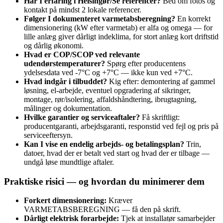
Har I erfaring i Helsingør/Se referencer?
Bed om fotos og
kontakt på mindst 2 lokale referencer.
Følger I dokumenteret varmetabsberegning?
En korrekt
dimensionering (kW efter varmetab) er alfa og omega — for
lille anlæg giver dårligt indeklima, for stort anlæg kort driftstid
og dårlig økonomi.
Hvad er COP/SCOP ved relevante
udendørstemperaturer?
Spørg efter producentens
ydelsesdata ved -7°C og +7°C — ikke kun ved +7°C.
Hvad indgår i tilbuddet?
Kig efter: demontering af gammel
løsning, el‑arbejde, eventuel opgradering af sikringer,
montage, rør/isolering, affaldshåndtering, ibrugtagning,
målinger og dokumentation.
Hvilke garantier og serviceaftaler?
Få skriftligt:
producentgaranti, arbejdsgaranti, responstid ved fejl og pris på
serviceeftersyn.
Kan I vise en endelig arbejds‑ og betalingsplan?
Trin,
datoer, hvad der er betalt ved start og hvad der er tilbage —
undgå løse mundtlige aftaler.
Praktiske risici — og hvordan du minimerer dem
Forkert dimensionering:
Kræver
VARMETABSBEREGNING — få den på skrift.
Dårligt elektrisk forarbejde:
Tjek at installatør samarbejder