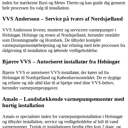
inden for mærkerne Baxi og Metro Therm og kan guide dig gennem
hele processen fra valg til installation.
VVS Andersson – Service på tværs af Nordsjælland
VVS Andersson leverer, monterer og servicerer varmepumper i
Helsingør, Helsinge og resten af Nordsjælland, herunder områder
som Dronningmølle og Hornbæk. De tilbyder komplet
varmepumpemontørbetjening og har erfaring med hele processen fra
rådgivning til installation og løbende vedligeholdelse.
Bjærre VVS – Autoriseret installatør fra Helsingør
Bjærre VVS er autoriseret VVS-installatør, der kører ud fra
Helsingør til Nordsjælland og Københavnsområdet. De er dygtige
og erfarne og står altid klar til at hjælpe med dine VVS-behov,
herunder varmepumpeopgaver.
Amalo – Landsdækkende varmepumpemontør med
hurtig installation
Amalo er specialister inden for varmepumpeinstallation i Helsingør
og tilbyder installation, service og vedligeholdelse af luft til vand
varmepumper. Typisk er installationen færdig efter kun 2 dage, og