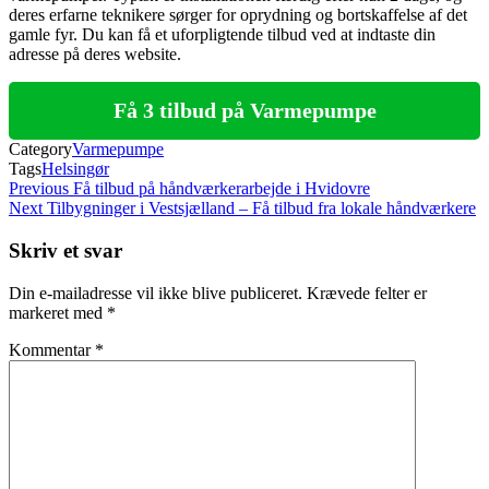
deres erfarne teknikere sørger for oprydning og bortskaffelse af det
gamle fyr. Du kan få et uforpligtende tilbud ved at indtaste din
adresse på deres website.
Få 3 tilbud på Varmepumpe
Category
Varmepumpe
Tags
Helsingør
Indlægsnavigation
Previous
Previous
Få tilbud på håndværkerarbejde i Hvidovre
Post
Next
Next
Tilbygninger i Vestsjælland – Få tilbud fra lokale håndværkere
Post
Skriv et svar
Din e-mailadresse vil ikke blive publiceret.
Krævede felter er
markeret med
*
Kommentar
*