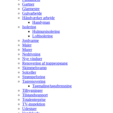
Gartner
Glarmestre
Gulvarbejde
Håndværker arbejde
Handyman
Isolering
Hulmursisolering
Loftisolering
Jordvarme
Maler
Murer
Nedrivning
Nye vinduer
Renovering af trappeopgang
Skimmelsvamp
Solceller
Strømpeforing
Tagrenovering
Tagmaling/tagafrensning
Tilbygninger
Tilstandsrapport
Totalentreprise
TV-inspektion
Udestuer