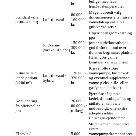
boliger med lave
kr.
fremløbstemperaturer.
Meget udbredt valg;
80.000–
Standard villa
dimensioneres efter husets
Luft‑til‑vand
160.000
(100–180 m²)
varmetab og radiator/
kr.
gulvvarme‑setup.
Højere anlægsomkostning
pga.
150.000–
jordarbejde/borearbejde;
Jordvarme
300.000
god driftøkonomi over
(væske‑til‑vand)
kr.
tid, men begrænset plads i
Helsingørs gamle
kvarterer kan øge prisen.
Kræver ofte større
Større villa /
120.000–
varmepumpe, buffertank
Luft‑til‑vand /
landejendom
320.000+
og eventuel supplerende
hybrid
(>200 m²)
kr.
varme (f.eks. pille‑ eller
gasfyr som backup).
Fjernelse af gammel
kedel, tilpasning af rør og
Konvertering
20.000–
radiatorer kan være
fra oliefyr eller
—
80.000 kr.
nødvendigt; ofte ekstra
gas
(tillæg)
arbejde i ældre
Helsingør‑ejendomme.
Store varmepumper eller
ekstra
El‑tavle /
5.000–
varmepumpekomponenter