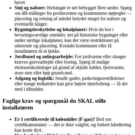
havet.
Støj og naboer:
Helsingør er tæt bebygget flere steder. Spørg
om dB‑målinger fra producenten og kommunens støjregler —
placering og retning af udedel betyder meget for naboer og
eventuelle klager.
Bygningsbeskyttelse og lokalplaner:
Hvis du bor i
bevaringsværdige områder, tæt på historiske bygninger eller
under særlige lokalplaner, kan der være restriktioner på
udseende og placering. Kontakt kommunen eller få
installatøren til at tjekke.
Jordbund og anlægsarbejde:
For jordvarme eller slanger
kræves gravearbejde eller boring. Spørg til mulige
ekstraomkostninger på grund af skjulte kabler, fjernvarme,
store sten eller højt grundvand.
Adgang og logistik:
Smalle gader, parkeringsrestriktioner
eller trange indkørsler kan give højere timeforbrug — få det
med i tilbuddet.
Faglige krav og spørgsmål du SKAL stille
installatøren
Er I certificerede til kølemidler (F‑gas)?
Bed om
certifikatnummer — det er ikke valgfrit, og forkert håndtering
kan koste dyrt.