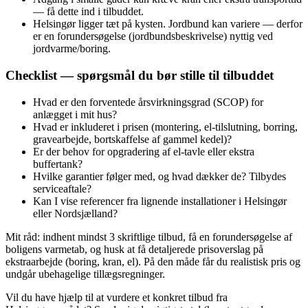
— få dette ind i tilbuddet.
Helsingør ligger tæt på kysten. Jordbund kan variere — derfor
er en forundersøgelse (jordbundsbeskrivelse) nyttig ved
jordvarme/boring.
Checklist — spørgsmål du bør stille til tilbuddet
Hvad er den forventede årsvirkningsgrad (SCOP) for
anlægget i mit hus?
Hvad er inkluderet i prisen (montering, el‑tilslutning, borring,
gravearbejde, bortskaffelse af gammel kedel)?
Er der behov for opgradering af el‑tavle eller ekstra
buffertank?
Hvilke garantier følger med, og hvad dækker de? Tilbydes
serviceaftale?
Kan I vise referencer fra lignende installationer i Helsingør
eller Nordsjælland?
Mit råd: indhent mindst 3 skriftlige tilbud, få en forundersøgelse af
boligens varmetab, og husk at få detaljerede prisoverslag på
ekstraarbejde (boring, kran, el). På den måde får du realistisk pris og
undgår ubehagelige tillægsregninger.
Vil du have hjælp til at vurdere et konkret tilbud fra