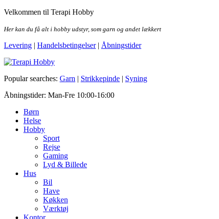
Skip
Velkommen til Terapi Hobby
to
the
Her kan du få alt i hobby udstyr, som garn og andet lækkert
content
Levering
|
Handelsbetingelser
|
Åbningstider
Terapi Hobby
Popular searches:
Garn
|
Strikkepinde
|
Syning
Åbningstider: Man-Fre 10:00-16:00
Børn
Helse
Hobby
Sport
Rejse
Gaming
Lyd & Billede
Hus
Bil
Have
Køkken
Værktøj
Kontor