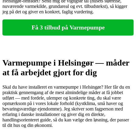
Helsingør‑området? Send mig de vigtigste tal (husets størrelse,
nuværende varmekilde, grundareal og evt. tilbudstekst), så kigger
jeg på det og giver en konkret, faglig vurdering.
Få 3 tilbud på Varmepumpe
Varmepumpe i Helsingør — måder
at få arbejdet gjort for dig
Skal du have installeret en varmepumpe i Helsingør? Her får du en
praktisk gennemgang af de mest almindelige måder at få jobbet
udført — med fordele, ulemper og konkrete ting, du skal være
opmærksom på i vores lokale forhold (kystklima, små haver og
bevaringsværdige ejendomme). Jeg skriver som fagperson med
erfaring i danske installationer og giver dig en direkte,
handlingsorienteret guide, så du kan vælge den løsning, der passer
til dit hus og din økonomi.