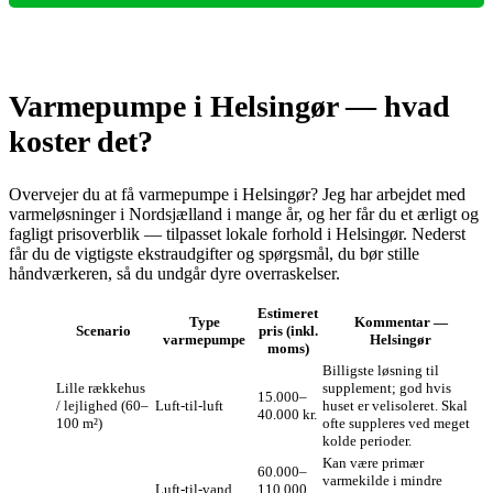
Varmepumpe i Helsingør — hvad
koster det?
Overvejer du at få varmepumpe i Helsingør? Jeg har arbejdet med
varmeløsninger i Nordsjælland i mange år, og her får du et ærligt og
fagligt prisoverblik — tilpasset lokale forhold i Helsingør. Nederst
får du de vigtigste ekstraudgifter og spørgsmål, du bør stille
håndværkeren, så du undgår dyre overraskelser.
Estimeret
Type
Kommentar —
Scenario
pris (inkl.
varmepumpe
Helsingør
moms)
Billigste løsning til
Lille rækkehus
supplement; god hvis
15.000–
/ lejlighed (60–
Luft‑til‑luft
huset er velisoleret. Skal
40.000 kr.
100 m²)
ofte suppleres ved meget
kolde perioder.
Kan være primær
60.000–
varmekilde i mindre
Luft‑til‑vand
110.000