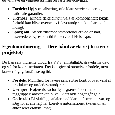
du vil have en veltestet løsning og faste servicevilkår.
Fordele:
Høj specialisering, ofte klare serviceplaner og
nationale garantier.
Ulemper:
Mindre fleksibilitet i valg af komponenter; lokale
forhold kan blive overset hvis leverandøren ikke har lokal
indsigt.
Spørg om:
Standardiserede testprotokoller ved opstart,
reservedele og responstid for service i Helsingør.
Egenkoordinering — flere håndværkere (du styrer
projektet)
Du kan selv indhente tilbud fra VVS, elinstallatør, gravefirma osv.
og stå for koordineringen. Det kan give økonomiske fordele, men
kræver faglig forståelse og tid.
Fordele:
Mulighed for lavere pris, større kontrol over valg af
produkter og underleverandører.
Ulemper:
Højere risiko for fejl i grænseflader mellem
faggrupper; ansvar kan blive uklart hvis noget går galt.
Gode råd:
Få skriftlige aftaler med klart defineret ansvar, og
sørg for at alle fag har korrekte autorisationer (kølemontør,
autoriseret el‑installatør).