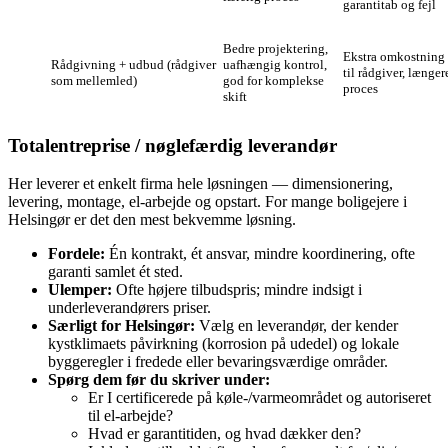
garantitab og fejl
Bedre projektering,
Ekstra omkostning
Rådgivning + udbud (rådgiver
uafhængig kontrol,
til rådgiver, længer
som mellemled)
god for komplekse
proces
skift
Totalentreprise / nøglefærdig leverandør
Her leverer et enkelt firma hele løsningen — dimensionering,
levering, montage, el‑arbejde og opstart. For mange boligejere i
Helsingør er det den mest bekvemme løsning.
Fordele:
Én kontrakt, ét ansvar, mindre koordinering, ofte
garanti samlet ét sted.
Ulemper:
Ofte højere tilbudspris; mindre indsigt i
underleverandørers priser.
Særligt for Helsingør:
Vælg en leverandør, der kender
kystklimaets påvirkning (korrosion på udedel) og lokale
byggeregler i fredede eller bevaringsværdige områder.
Spørg dem før du skriver under:
Er I certificerede på køle-/varmeområdet og autoriseret
til el‑arbejde?
Hvad er garantitiden, og hvad dækker den?