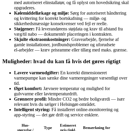
med autoriseret elinstallatør, og få oplyst om hovedsikring skal
opgraderes.
Kølemiddellækage og miljø:
Sørg for autoriseret håndtering
og kvittering for korrekt bortskafning — miljø- og
sikkerhedsmæssige konsekvenser ved fejl er reelle.
Støjgener:
Få leverandørens støjdata og krav til afstand fra
væg/til nabo — dokumentér placeringen i kontrakten.
Skjulte ekstraomkostninger:
Gravearbejde, fjernelse af
gamle installationer, jordbundsproblemer og uforudsete
el‑arbejder — kræv prisramme eller tillæg med maks. grænse.
Muligheder: hvad du kan få hvis det gøres rigtigt
Lavere varmeudgifter:
En korrekt dimensioneret
varmepumpe kan sænke dine varmeregninger væsentligt over
tid.
Øget komfort:
Jævnere temperatur og mulighed for
gulvvarme eller lavtemperaturdrift.
Grønnere profil:
Mindre CO2 og bedre boligværdi — især
relevant hvis du sælger i Helsingør-området.
Intelligent styring:
Få installeret online‑monitorering og
app‑styring — det gør drift og service enklere.
Hus-
Estimeret
Type
Bemærkning for
størrelse /
pris (inkl.