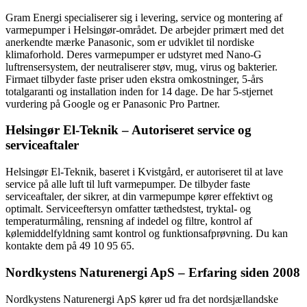
Gram Energi specialiserer sig i levering, service og montering af
varmepumper i Helsingør-området. De arbejder primært med det
anerkendte mærke Panasonic, som er udviklet til nordiske
klimaforhold. Deres varmepumper er udstyret med Nano-G
luftrensersystem, der neutraliserer støv, mug, virus og bakterier.
Firmaet tilbyder faste priser uden ekstra omkostninger, 5-års
totalgaranti og installation inden for 14 dage. De har 5-stjernet
vurdering på Google og er Panasonic Pro Partner.
Helsingør El-Teknik – Autoriseret service og
serviceaftaler
Helsingør El-Teknik, baseret i Kvistgård, er autoriseret til at lave
service på alle luft til luft varmepumper. De tilbyder faste
serviceaftaler, der sikrer, at din varmepumpe kører effektivt og
optimalt. Serviceeftersyn omfatter tæthedstest, tryktal- og
temperaturmåling, rensning af indedel og filtre, kontrol af
kølemiddelfyldning samt kontrol og funktionsafprøvning. Du kan
kontakte dem på 49 10 95 65.
Nordkystens Naturenergi ApS – Erfaring siden 2008
Nordkystens Naturenergi ApS kører ud fra det nordsjællandske