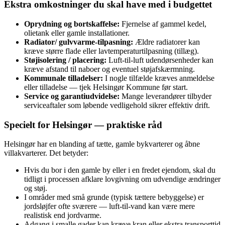
Ekstra omkostninger du skal have med i budgettet
Oprydning og bortskaffelse:
Fjernelse af gammel kedel,
olietank eller gamle installationer.
Radiator/ gulvvarme‑tilpasning:
Ældre radiatorer kan
kræve større flade eller lavtemperaturtilpasning (tillæg).
Støjisolering / placering:
Luft‑til‑luft udendørsenheder kan
kræve afstand til naboer og eventuel støjafskærmning.
Kommunale tilladelser:
I nogle tilfælde kræves anmeldelse
eller tilladelse — tjek Helsingør Kommune før start.
Service og garantiudvidelse:
Mange leverandører tilbyder
serviceaftaler som løbende vedligehold sikrer effektiv drift.
Specielt for Helsingør — praktiske råd
Helsingør har en blanding af tætte, gamle bykvarterer og åbne
villakvarterer. Det betyder:
Hvis du bor i den gamle by eller i en fredet ejendom, skal du
tidligt i processen afklare lovgivning om udvendige ændringer
og støj.
I områder med små grunde (typisk tættere bebyggelse) er
jordsløjfer ofte sværere — luft‑til‑vand kan være mere
realistisk end jordvarme.
Adgang i smalle gader kan kræve kran eller ekstra transporttid