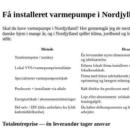
Få installeret varmepumpe i Nordjyl
Skal du have varmepumpe i Nordjylland? Her gennemgår jeg de mest almi
danske hjem i mange år, og i Nordjylland spiller klima, jordbund og l
stille.
Metode
Hvad
Én leverandør styrer dimension
Totalentreprise / turnkey
og idriftsættelse.
Erfaren lokalt firma installere
Lokal VVS‑/varmepumpeinstallatør
lokalkendskab.
Firma med fokus udelukkende p
Specialiseret varmepumpeselskab
optimering og længere erfaring
Producent + installatør via aftale
Køb direkte fra producent med ce
Leje eller abonnement: selskab 
Energiselskab / abonnementsløsninger
leasingafgift.
Del‑selv / DIY (ikke anbefales for fyldt
Du køber delkomponenter og hyr
kølemiddelkredse)
arbejdet.
Totalentreprise — én leverandør tager ansvar