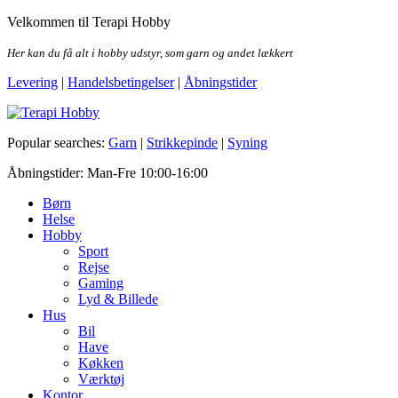
Skip
Velkommen til Terapi Hobby
to
the
Her kan du få alt i hobby udstyr, som garn og andet lækkert
content
Levering
|
Handelsbetingelser
|
Åbningstider
Terapi Hobby
Popular searches:
Garn
|
Strikkepinde
|
Syning
Åbningstider: Man-Fre 10:00-16:00
Børn
Helse
Hobby
Sport
Rejse
Gaming
Lyd & Billede
Hus
Bil
Have
Køkken
Værktøj
Kontor