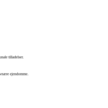
ale tilladelser.
 havnære ejendomme.