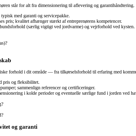
nøren står for alt fra dimensionering til aflevering og garantihåndtering.
, typisk med garanti og servicepakke.
es pris; kvalitet afhænger stærkt af entreprenørens kompetencer.
bundsforhold (særlig vigtigt ved jordvarme) og vejrforhold ved kysten.
as)?
dskab
e forhold i dit område — fra tilkørselsforhold til erfaring med kommun
pris og fleksibilitet.
epumper; sammenlign referencer og certificeringer.
ensionering i kolde perioder og eventuelle særlige fund i jorden ved
g?
d?
itet og garanti