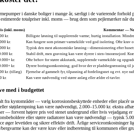
mper i danske boliger i mange år, særligt i de varierende forhold på Jyl
er estimerede totalpriser inkl. moms — brug dem som pejlemærker når du 
is (inkl. moms)
Kommentar — No
0 kr.
Billigste løsning til supplerende varme; hurtig installation. Mind
000 kr.
Kan fungere som primær varmekilde ved god isolering. Ofte krav om
000 kr.
Typisk den mest økonomiske løsning—dimensionering efter husets
.000 kr.
Stabil drift, men gravning kan være dyrere i sten-/morænejord. Kræv
.000+ kr.
Ofte behov for større akkutank, supplerende varmekilde og opgrad
.000+ kr.
Dyrere boringsomkostning; god hvor der er pladsbegrænsning til jo
0 kr. (tillæg)
Fjernelse af gammelt fyr, tilpasning af fordelingsnet og evt. nye ra
 kr.
Kan være nødvendig ved større anlæg eller ældre el-tavler.
ve med i budgettet
lt fra kystområder — vælg korrosionsbeskyttede enheder eller placér u
eller støjdæmpning kan være nødvendigt, 2.000–15.000 kr. ekstra afhæ
r — forvent højere pris ved stenet undergrund eller hvis vejadgang er 
nsbeholdere eller større radiatorer kan være nødvendigt — typisk 5.0
 øger levetiden og sikrer effektiv drift. Årlige serviceomkostninger li
bergvarme kan der være krav eller indberetning til kommunen eller 