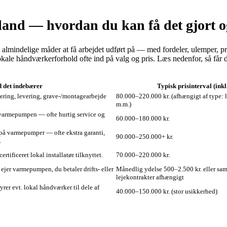
land — hvordan du kan få det gjort og
ndelige måder at få arbejdet udført på — med fordeler, ulemper, prispe
okale håndværkerforhold ofte ind på valg og pris. Læs nedenfor, så får 
 det indebærer
Typisk prisinterval (ink
ering, levering, grave-/montagearbejde
80.000–220.000 kr. (afhængigt af type: l
m.m.)
r varmepumpen — ofte hurtig service og
60.000–180.000 kr.
å varmepumper — ofte ekstra garanti,
90.000–250.000+ kr.
.
rtificeret lokal installatør tilknyttet.
70.000–220.000 kr.
ejer varmepumpen, du betaler drifts- eller
Månedlig ydelse 500–2.500 kr. eller sa
lejekontrakter afhængigt
er evt. lokal håndværker til dele af
40.000–150.000 kr. (stor usikkerhed)