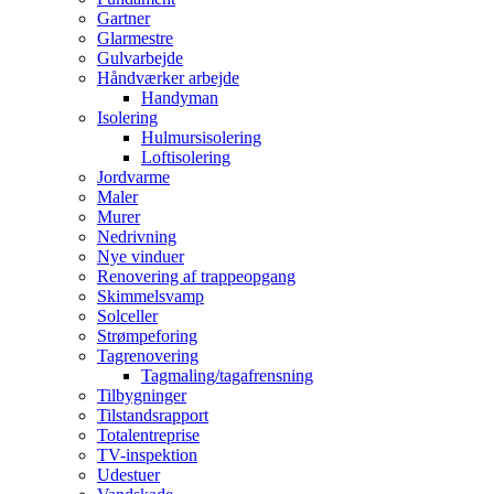
Gartner
Glarmestre
Gulvarbejde
Håndværker arbejde
Handyman
Isolering
Hulmursisolering
Loftisolering
Jordvarme
Maler
Murer
Nedrivning
Nye vinduer
Renovering af trappeopgang
Skimmelsvamp
Solceller
Strømpeforing
Tagrenovering
Tagmaling/tagafrensning
Tilbygninger
Tilstandsrapport
Totalentreprise
TV-inspektion
Udestuer