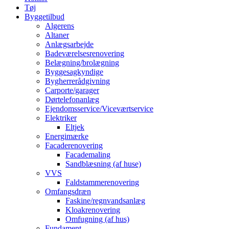
Tøj
Byggetilbud
Algerens
Altaner
Anlægsarbejde
Badeværelsesrenovering
Belægning/brolægning
Byggesagkyndige
Bygherrerådgivning
Carporte/garager
Dørtelefonanlæg
Ejendomsservice/Viceværtservice
Elektriker
Eltjek
Energimærke
Facaderenovering
Facademaling
Sandblæsning (af huse)
VVS
Faldstammerenovering
Omfangsdræn
Faskine/regnvandsanlæg
Kloakrenovering
Omfugning (af hus)
Fundament