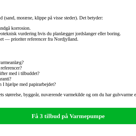
d (sand, moræne, klippe på visse steder). Det betyder:
 undgå korrosion.
eoteknisk vurdering hvis du planlægger jordslanger eller boring.
et — prioriter referencer fra Nordjylland.
 varmeanlæg?
 referencer?
fter med i tilbuddet?
ranti?
an I hjælpe med papirarbejdet?
ets størrelse, byggeår, nuværende varmekilde og om du har gulvvarme el
Få 3 tilbud på Varmepumpe