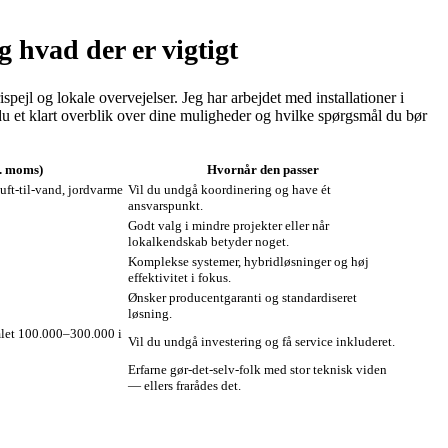
 hvad der er vigtigt
jl og lokale overvejelser. Jeg har arbejdet med installationer i
du et klart overblik over dine muligheder og hvilke spørgsmål du bør
l. moms)
Hvornår den passer
uft‑til‑vand, jordvarme
Vil du undgå koordinering og have ét
ansvarspunkt.
Godt valg i mindre projekter eller når
lokalkendskab betyder noget.
Komplekse systemer, hybridløsninger og høj
effektivitet i fokus.
Ønsker producentgaranti og standardiseret
løsning.
mlet 100.000–300.000 i
Vil du undgå investering og få service inkluderet.
Erfarne gør‑det‑selv‑folk med stor teknisk viden
— ellers frarådes det.