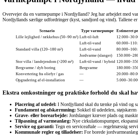
Overvejer du en varmepumpe i Nordjylland? Jeg har arbejdet med varmepu
Nordjyllands særlige udfordringer (kyst, sandjord og vind). Tallene 
Scenario
Type varmepumpe
Estimeret pr
Lille lejlighed / rækkehus (50–90 m²)
Luft‑til‑luft
12.000–30.00
Luft‑til‑vand
60.000–110.
Standard villa (120–180 m²)
Luft‑til‑vand
80.000–160.
Jordvarme (slanger)
150.000–280
Stor villa / landejendom (>200 m²)
Luft‑til‑vand / hybrid
120.000–350
Bergvarme / dyb boring
Bergvarme
180.000–350
Konvertering fra oliefyr / gas
—
20.000–80.00
Opgradering af el‑installation
—
5.000–30.000
Ekstra omkostninger og praktiske forhold du skal ha
Placering af udedel:
I Nordjylland skal du tænke på vind og sa
Fundament og afskærmning:
Sokkel til udedelen, støjskærm 
Grave‑ eller borearbejde:
Jordslanger kræver plads og maskine
Tilpasning af varmeanlæg:
Nye cirkulationspumper, ekspansio
Service og garanti:
Tegn en serviceaftale — regelmæssig service
Kommunale regler og tilladelser:
For borede jordvarmeanlæg/