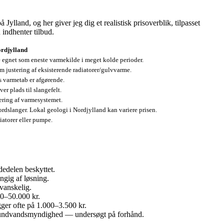
land, og her giver jeg dig et realistisk prisoverblik, tilpasset
indhenter tilbud.
rdjylland
re egnet som eneste varmekilde i meget kolde perioder.
 justering af eksisterende radiatorer/gulvvarme.
 varmetab er afgørende.
er plads til slangefelt.
ering af varmesystemet.
rdslanger. Lokal geologi i Nordjylland kan variere prisen.
diatorer eller pumpe.
dedelen beskyttet.
ngig af løsning.
vanskelig.
00–50.000 kr.
gger ofte på 1.000–3.500 kr.
grundvandsmyndighed — undersøgt på forhånd.