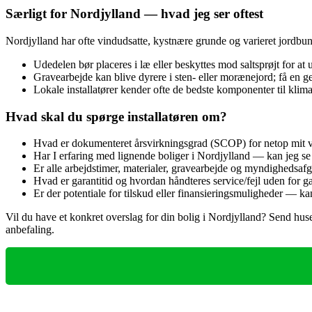
Særligt for Nordjylland — hvad jeg ser oftest
Nordjylland har ofte vindudsatte, kystnære grunde og varieret jordbun
Udedelen bør placeres i læ eller beskyttes mod saltsprøjt for at
Gravearbejde kan blive dyrere i sten- eller morænejord; få en g
Lokale installatører kender ofte de bedste komponenter til klima
Hvad skal du spørge installatøren om?
Hvad er dokumenteret årsvirkningsgrad (SCOP) for netop mit
Har I erfaring med lignende boliger i Nordjylland — kan jeg se
Er alle arbejdstimer, materialer, gravearbejde og myndighedsafgi
Hvad er garantitid og hvordan håndteres service/fejl uden for ga
Er der potentiale for tilskud eller finansieringsmuligheder — k
Vil du have et konkret overslag for din bolig i Nordjylland? Send hus
anbefaling.