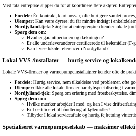
Med totalentreprise slipper du for at koordinere flere aktører. Entrepre
Fordele:
Én kontrakt, klart ansvar, ofte hurtigere samlet proces
Ulemper:
Kan være dyrere; du får mindre indsigt i enkeltdelern
Nordjylland‑tjek:
Sørg for at entreprenøren kender lokale jord
Spørg dem om:
Hvad er garantiperioden og dækningen?
Er alle underleverandører certificerede til kølemidler (F‑g
Kan I vise lokale referencer i Nordjylland?
Lokal VVS‑/installatør — hurtig service og lokalken
Lokale VVS‑firmaer og varmepumpeinstallatører kender ofte de praktisk
Fordele:
Hurtig service, nem tilkaldelse ved problemer, ofte god 
Ulemper:
Ikke alle lokale firmaer har dybspecialisering i varm
Nordjylland‑tjek:
Spørg om erfaring med frostbeskyttelse, dim
Spørg dem om:
Hvilke mærker arbejder I med, og kan I vise driftserfarin
Er I certificeret til håndtering af kølemidler?
Tilbyder I lokal serviceaftale og hurtig fejlretning vinterti
Specialiseret varmepumpeselskab — maksimer effektiv