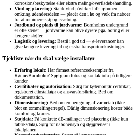
korrosionsbeskyttelse eller ekstra maling/overfladebehandling.
Vind og placering:
Stærk vind påvirker luftstrømmen
omkring udendørsdelen — placér den i læ og væk fra naboer
for at minimere støj og issætning.
Jordbund og plads til jordvarme:
Bornholms undergrund
er ofte stenet — jordvarme kan blive dyrere pga. boring eller
længere sløjfer.
Logistik og levering:
Bestil i god tid — ø‑leverancer kan
give længere leveringstid og ekstra transportomkostninger.
Tjekliste når du skal vælge installatør
Erfaring lokalt:
Har firmaet referenceeksempler fra
Rønne/Bornholm? Spørg om fotos og kontaktinfo på tidligere
kunder.
Certifikater og autorisation:
Sørg for kølemontør‑certifikat,
registreret elinstallatør og ansvarsforsikring. Bed om
dokumentation.
Dimensionering:
Bed om en beregning af varmetab (ikke
blot en tommelfingerregel). Dårlig dimensionering koster både
komfort og kroner.
Støjdata:
Få konkrete dB‑målinger ved placering (ikke kun
fabriksdata). Sørg for nabohensyn og støjgrænser i
lokalplanen.