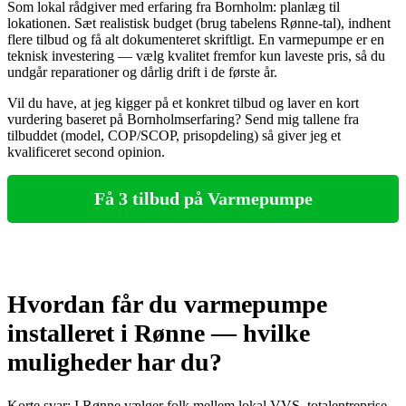
Som lokal rådgiver med erfaring fra Bornholm: planlæg til
lokationen. Sæt realistisk budget (brug tabelens Rønne‑tal), indhent
flere tilbud og få alt dokumenteret skriftligt. En varmepumpe er en
teknisk investering — vælg kvalitet fremfor kun laveste pris, så du
undgår reparationer og dårlig drift i de første år.
Vil du have, at jeg kigger på et konkret tilbud og laver en kort
vurdering baseret på Bornholmserfaring? Send mig tallene fra
tilbuddet (model, COP/SCOP, prisopdeling) så giver jeg et
kvalificeret second opinion.
Få 3 tilbud på Varmepumpe
Hvordan får du varmepumpe
installeret i Rønne — hvilke
muligheder har du?
Korte svar: I Rønne vælger folk mellem lokal VVS, totalentreprise,