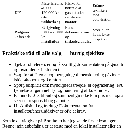
Materialepris:
Risiko for
Erfarne
40.000–
bortfald af
teknikere
DIY
120.000 kr.
garanti uden
med
(stor
certificeret
autorisation
usikkerhed)
montør
Rådgivning:
Bedst
Store eller
Rådgiver +
5.000–25.000
dokumentation
komplekse
udførende
kr. +
og
projekter
installation
tilskudsgrundlag
Praktiske råd til alle valg — hurtig tjekliste
Tjek altid referencer og få skriftlig dokumentation på garanti
og hvad der er inkluderet.
Sørg for at få en energiberegning: dimensionering påvirker
både økonomi og komfort.
Spørg eksplicit om: myndighedsarbejde, el‑opgradering, evt.
fjernelse af gammelt fyr og håndtering af kølemidler.
Få mindst 2–3 tilbud og sammenlign ikke kun pris men også
service, responstid og garantier.
Husk tilskud og fradrag: Dokumentation fra
installatør/energirådgiver er ofte et krav.
Som lokal rådgiver på Bornholm har jeg set de fleste løsninger i
Rønne: min anbefaling er at starte med en lokal installatør eller en