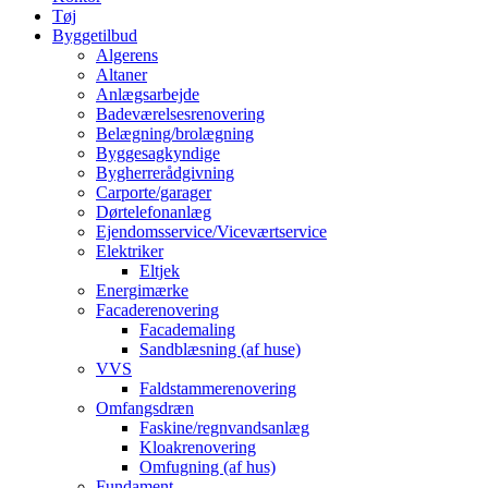
Tøj
Byggetilbud
Algerens
Altaner
Anlægsarbejde
Badeværelsesrenovering
Belægning/brolægning
Byggesagkyndige
Bygherrerådgivning
Carporte/garager
Dørtelefonanlæg
Ejendomsservice/Viceværtservice
Elektriker
Eltjek
Energimærke
Facaderenovering
Facademaling
Sandblæsning (af huse)
VVS
Faldstammerenovering
Omfangsdræn
Faskine/regnvandsanlæg
Kloakrenovering
Omfugning (af hus)
Fundament