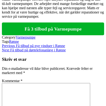
til-luft varmepumper. De arbejder med mange forskellige mærker og
kan hjælpe med næsten alle typer fejl og serviceopgaver. Matts er
kendt for at være hurtige og effektive, når det gælder reparationer og
service på varmepumper.
Få 3 tilbud på Varmepumpe
Category
Varmepumpe
Tags
Rønne
Indlægsnavigation
Previous
Previous
Få tilbud på nye vinduer i Rønne
Post
Next
Next
Få tilbud på dørtelefonanlæg i Rønne
Post
Skriv et svar
Din e-mailadresse vil ikke blive publiceret.
Krævede felter er
markeret med
*
Kommentar
*