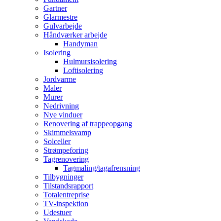
Gartner
Glarmestre
Gulvarbejde
Håndværker arbejde
Handyman
Isolering
Hulmursisolering
Loftisolering
Jordvarme
Maler
Murer
Nedrivning
Nye vinduer
Renovering af trappeopgang
Skimmelsvamp
Solceller
Strømpeforing
Tagrenovering
Tagmaling/tagafrensning
Tilbygninger
Tilstandsrapport
Totalentreprise
TV-inspektion
Udestuer