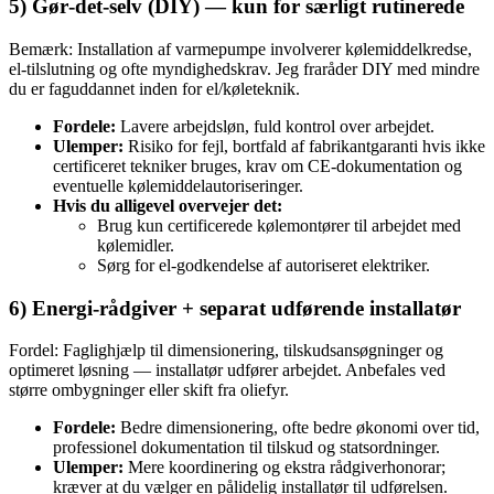
5) Gør‑det‑selv (DIY) — kun for særligt rutinerede
Bemærk: Installation af varmepumpe involverer kølemiddelkredse,
el‑tilslutning og ofte myndighedskrav. Jeg fraråder DIY med mindre
du er faguddannet inden for el/køleteknik.
Fordele:
Lavere arbejdsløn, fuld kontrol over arbejdet.
Ulemper:
Risiko for fejl, bortfald af fabrikantgaranti hvis ikke
certificeret tekniker bruges, krav om CE‑dokumentation og
eventuelle kølemiddelautoriseringer.
Hvis du alligevel overvejer det:
Brug kun certificerede kølemontører til arbejdet med
kølemidler.
Sørg for el‑godkendelse af autoriseret elektriker.
6) Energi‑rådgiver + separat udførende installatør
Fordel: Faglighjælp til dimensionering, tilskudsansøgninger og
optimeret løsning — installatør udfører arbejdet. Anbefales ved
større ombygninger eller skift fra oliefyr.
Fordele:
Bedre dimensionering, ofte bedre økonomi over tid,
professionel dokumentation til tilskud og statsordninger.
Ulemper:
Mere koordinering og ekstra rådgiverhonorar;
kræver at du vælger en pålidelig installatør til udførelsen.