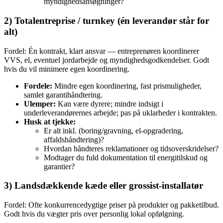
myndighedsansøgninger?
2) Totalentreprise / turnkey (én leverandør står for
alt)
Fordel: Én kontrakt, klart ansvar — entreprenøren koordinerer
VVS, el, eventuel jordarbejde og myndighedsgodkendelser. Godt
hvis du vil minimere egen koordinering.
Fordele:
Mindre egen koordinering, fast prismuligheder,
samlet garantihåndtering.
Ulemper:
Kan være dyrere; mindre indsigt i
underleverandørernes arbejde; pas på uklarheder i kontrakten.
Husk at tjekke:
Er alt inkl. (boring/gravning, el‑opgradering,
affaldshåndtering)?
Hvordan håndteres reklamationer og tidsoverskridelser?
Modtager du fuld dokumentation til energitilskud og
garantier?
3) Landsdækkende kæde eller grossist‑installatør
Fordel: Ofte konkurrencedygtige priser på produkter og pakketilbud.
Godt hvis du vægter pris over personlig lokal opfølgning.