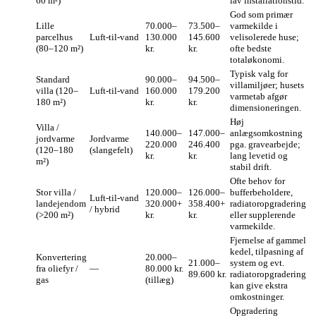
60 m²)
lav installationstid.
God som primær
Lille
70.000–
73.500–
varmekilde i
parcelhus
Luft‑til‑vand
130.000
145.600
velisolerede huse;
(80–120 m²)
kr.
kr.
ofte bedste
totaløkonomi.
Typisk valg for
Standard
90.000–
94.500–
villamiljøer; husets
villa (120–
Luft‑til‑vand
160.000
179.200
varmetab afgør
180 m²)
kr.
kr.
dimensioneringen.
Høj
Villa /
140.000–
147.000–
anlægsomkostning
jordvarme
Jordvarme
220.000
246.400
pga. gravearbejde;
(120–180
(slangefelt)
kr.
kr.
lang levetid og
m²)
stabil drift.
Ofte behov for
Stor villa /
120.000–
126.000–
bufferbeholdere,
Luft‑til‑vand
landejendom
320.000+
358.400+
radiatoropgradering
/ hybrid
(>200 m²)
kr.
kr.
eller supplerende
varmekilde.
Fjernelse af gammel
kedel, tilpasning af
Konvertering
20.000–
21.000–
system og evt.
fra oliefyr /
—
80.000 kr.
89.600 kr.
radiatoropgradering
gas
(tillæg)
kan give ekstra
omkostninger.
Opgradering