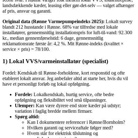
landsdækkende kæder, leasing eller gør‑det‑selv — valget afhænger
af pris, ansvar og garanti.
Original data (Rønne Varmepumpeindeks 2025):
Lokalt survey
blandt 212 husstande i Rønne. 68% var tilfredse med lokale
installatører, gennemsnitlig installationspris for luft‑til‑vand: 92.300
kr., median gennemførselstid: 6 dage, gennemsnitlig
reklamationsrate første år: 4,2 %. Mit Rønne‑indeks (kvalitet ×
service × pris) = 78/100.
1) Lokal VVS/varmeinstallatør (specialist)
Fordel: Kendskab til Rønne‑forholdene, kort responstid og ofte
etableret lokalt ansvar. Jeg anbefaler altid at starte her, hvis du vil
have et personligt forløb og lokal opfølgning.
Fordele:
Lokalkendskab, hurtig service, ofte bedre
opfølgning og fleksibilitet ved små tilpasninger.
Ulemper:
Kan være dyrere end store kæder på udstyr;
variation i faglig bredde mellem firmaer.
Spørg altid:
Kan I dokumentere referencer i Rønne/Bornholm?
Hvilken garanti og serviceaftale følger med?
Hvem står for elektrisk tilslutning og