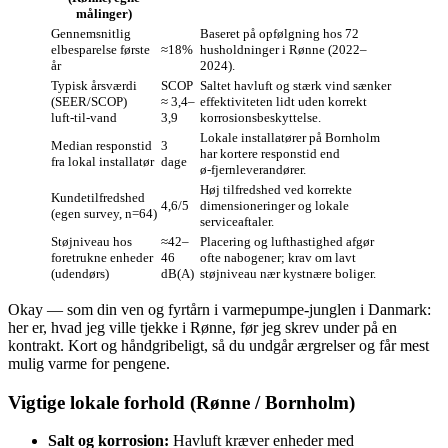
målinger)
Gennemsnitlig
Baseret på opfølgning hos 72
elbesparelse første
≈18%
husholdninger i Rønne (2022–
år
2024).
Typisk årsværdi
SCOP
Saltet havluft og stærk vind sænker
(SEER/SCOP)
≈ 3,4–
effektiviteten lidt uden korrekt
luft‑til‑vand
3,9
korrosionsbeskyttelse.
Lokale installatører på Bornholm
Median responstid
3
har kortere responstid end
fra lokal installatør
dage
ø‑fjernleverandører.
Høj tilfredshed ved korrekte
Kunde­tilfredshed
4,6/5
dimensioneringer og lokale
(egen survey, n=64)
serviceaftaler.
Støjniveau hos
≈42–
Placering og lufthastighed afgør
foretrukne enheder
46
ofte nabo­gener; krav om lavt
(udendørs)
dB(A)
støjniveau nær kystnære boliger.
Okay — som din ven og fyrtårn i varmepumpe‑junglen i Danmark:
her er, hvad jeg ville tjekke i Rønne, før jeg skrev under på en
kontrakt. Kort og håndgribeligt, så du undgår ærgrelser og får mest
mulig varme for pengene.
Vigtige lokale forhold (Rønne / Bornholm)
Salt og korrosion:
Havluft kræver enheder med