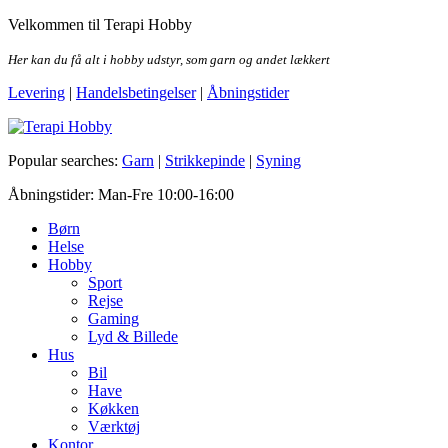
Skip
Velkommen til Terapi Hobby
to
the
Her kan du få alt i hobby udstyr, som garn og andet lækkert
content
Levering
|
Handelsbetingelser
|
Åbningstider
Terapi Hobby
Popular searches:
Garn
|
Strikkepinde
|
Syning
Åbningstider: Man-Fre 10:00-16:00
Børn
Helse
Hobby
Sport
Rejse
Gaming
Lyd & Billede
Hus
Bil
Have
Køkken
Værktøj
Kontor