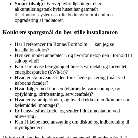
Smart tilvalg:
Overvej hybridløsninger eller
akkumuleringstank hvis huset har gammelt
distributionssystem — ofte bedre økonomi end ren
opgradering af radiatorer.
Konkrete spørgsmål du bør stille installatøren
Har I referencer fra Rønne/Bornholm — kan jeg se
installationsfotos?
Hvilken model anbefaler I, og hvorfor netop den i forhold til
salt og vind?
Kan I fremvise beregning af husets varmetab og forventet
energibesparelse (kWh/år)?
Hvad er støjniveauet i den foreslåede placering (målt ved
naboens facade)?
Hvad følger med i prisen (el‑arbejde, varmepumpe, rør,
opfyldning, idriftsætning, serviceaftale)?
Hvad er garantiperioden, og hvad dækker den (kompressor,
kølemiddel, montage)?
Er I ansvarsforsikrede, og sender I dokumentation ved
aflevering?
Kan I hjælpe med ansøgning om tilskud og indberetning til
myndigheder?
Hvis du vil, kan jeg hjælpe med at gennemgå tilbuddene fra 2–3