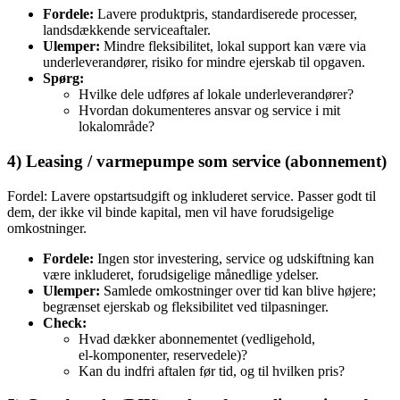
Fordele:
Lavere produktpris, standardiserede processer,
landsdækkende serviceaftaler.
Ulemper:
Mindre fleksibilitet, lokal support kan være via
underleverandører, risiko for mindre ejerskab til opgaven.
Spørg:
Hvilke dele udføres af lokale underleverandører?
Hvordan dokumenteres ansvar og service i mit
lokalområde?
4) Leasing / varmepumpe som service (abonnement)
Fordel: Lavere opstartsudgift og inkluderet service. Passer godt til
dem, der ikke vil binde kapital, men vil have forudsigelige
omkostninger.
Fordele:
Ingen stor investering, service og udskiftning kan
være inkluderet, forudsigelige månedlige ydelser.
Ulemper:
Samlede omkostninger over tid kan blive højere;
begrænset ejerskab og fleksibilitet ved tilpasninger.
Check:
Hvad dækker abonnementet (vedligehold,
el‑komponenter, reservedele)?
Kan du indfri aftalen før tid, og til hvilken pris?