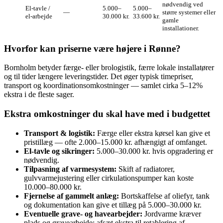
nødvendig ved
El‑tavle /
5.000–
5.000–
—
større systemer eller
el‑arbejde
30.000 kr.
33.600 kr.
gamle
installationer.
Hvorfor kan priserne være højere i Rønne?
Bornholm betyder færge- eller brologistik, færre lokale installatører
og til tider længere leveringstider. Det øger typisk timepriser,
transport og koordinationsomkostninger — samlet cirka 5–12%
ekstra i de fleste sager.
Ekstra omkostninger du skal have med i budgettet
Transport & logistik:
Færge eller ekstra kørsel kan give et
pristillæg — ofte 2.000–15.000 kr. afhængigt af omfanget.
El‑tavle og sikringer:
5.000–30.000 kr. hvis opgradering er
nødvendig.
Tilpasning af varmesystem:
Skift af radiatorer,
gulvvarmejustering eller cirkulationspumper kan koste
10.000–80.000 kr.
Fjernelse af gammelt anlæg:
Bortskaffelse af oliefyr, tank
og dokumentation kan give et tillæg på 5.000–30.000 kr.
Eventuelle grave‑ og havearbejder:
Jordvarme kræver
plads og gravearbejde; afsæt ekstra til retablering af