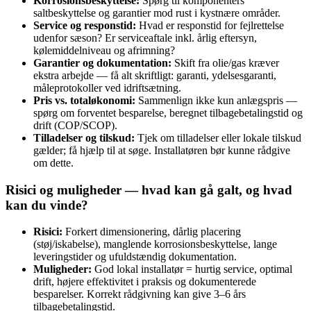
Korrosionsbeskyttelse:
Spørg til komponenters
saltbeskyttelse og garantier mod rust i kystnære områder.
Service og responstid:
Hvad er responstid for fejlrettelse
udenfor sæson? Er serviceaftale inkl. årlig eftersyn,
kølemiddelniveau og afrimning?
Garantier og dokumentation:
Skift fra olie/gas kræver
ekstra arbejde — få alt skriftligt: garanti, ydelsesgaranti,
måleprotokoller ved idriftsætning.
Pris vs. totaløkonomi:
Sammenlign ikke kun anlægspris —
spørg om forventet besparelse, beregnet tilbagebetalingstid og
drift (COP/SCOP).
Tilladelser og tilskud:
Tjek om tilladelser eller lokale tilskud
gælder; få hjælp til at søge. Installatøren bør kunne rådgive
om dette.
Risici og muligheder — hvad kan gå galt, og hvad
kan du vinde?
Risici:
Forkert dimensionering, dårlig placering
(støj/iskabelse), manglende korrosionsbeskyttelse, lange
leveringstider og ufuldstændig dokumentation.
Muligheder:
God lokal installatør = hurtig service, optimal
drift, højere effektivitet i praksis og dokumenterede
besparelser. Korrekt rådgivning kan give 3–6 års
tilbagebetalingstid.