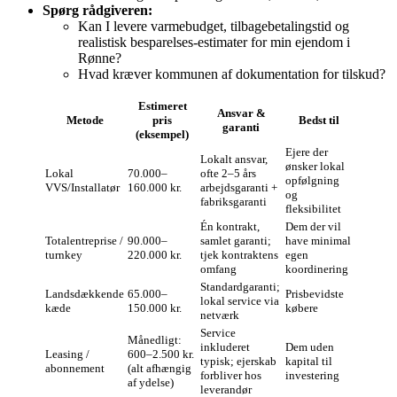
Spørg rådgiveren:
Kan I levere varmebudget, tilbagebetalingstid og
realistisk besparelses‑estimater for min ejendom i
Rønne?
Hvad kræver kommunen af dokumentation for tilskud?
Estimeret
Ansvar &
Metode
pris
Bedst til
garanti
(eksempel)
Ejere der
Lokalt ansvar,
ønsker lokal
Lokal
70.000–
ofte 2–5 års
opfølgning
VVS/Installatør
160.000 kr.
arbejdsgaranti +
og
fabriksgaranti
fleksibilitet
Én kontrakt,
Dem der vil
Totalentreprise /
90.000–
samlet garanti;
have minimal
turnkey
220.000 kr.
tjek kontraktens
egen
omfang
koordinering
Standardgaranti;
Landsdækkende
65.000–
Prisbevidste
lokal service via
kæde
150.000 kr.
købere
netværk
Service
Månedligt:
inkluderet
Dem uden
Leasing /
600–2.500 kr.
typisk; ejerskab
kapital til
abonnement
(alt afhængig
forbliver hos
investering
af ydelse)
leverandør