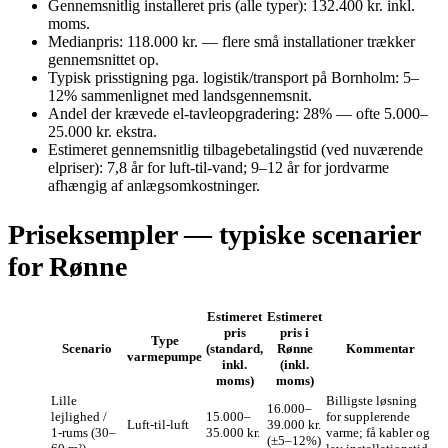
Gennemsnitlig installeret pris (alle typer): 132.400 kr. inkl.
moms.
Medianpris: 118.000 kr. — flere små installationer trækker
gennemsnittet op.
Typisk prisstigning pga. logistik/transport på Bornholm: 5–
12% sammenlignet med landsgennemsnit.
Andel der krævede el‑tavleopgradering: 28% — ofte 5.000–
25.000 kr. ekstra.
Estimeret gennemsnitlig tilbagebetalingstid (ved nuværende
elpriser): 7,8 år for luft‑til‑vand; 9–12 år for jordvarme
afhængig af anlægsomkostninger.
Priseksempler — typiske scenarier
for Rønne
Estimeret
Estimeret
pris
pris i
Type
Scenario
(standard,
Rønne
Kommentar
varmepumpe
inkl.
(inkl.
moms)
moms)
Lille
Billigste løsning
16.000–
lejlighed /
15.000–
for supplerende
Luft‑til‑luft
39.000 kr.
1‑rums (30–
35.000 kr.
varme; få kabler og
(±5–12%)