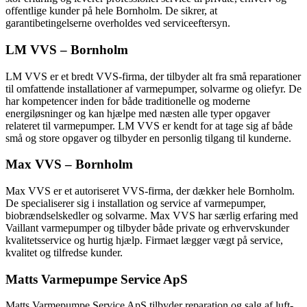
offentlige kunder på hele Bornholm. De sikrer, at
garantibetingelserne overholdes ved serviceeftersyn.
LM VVS – Bornholm
LM VVS er et bredt VVS-firma, der tilbyder alt fra små reparationer
til omfattende installationer af varmepumper, solvarme og oliefyr. De
har kompetencer inden for både traditionelle og moderne
energiløsninger og kan hjælpe med næsten alle typer opgaver
relateret til varmepumper. LM VVS er kendt for at tage sig af både
små og store opgaver og tilbyder en personlig tilgang til kunderne.
Max VVS – Bornholm
Max VVS er et autoriseret VVS-firma, der dækker hele Bornholm.
De specialiserer sig i installation og service af varmepumper,
biobrændselskedler og solvarme. Max VVS har særlig erfaring med
Vaillant varmepumper og tilbyder både private og erhvervskunder
kvalitetsservice og hurtig hjælp. Firmaet lægger vægt på service,
kvalitet og tilfredse kunder.
Matts Varmepumpe Service ApS
Matts Varmepumpe Service ApS tilbyder reparation og salg af luft-