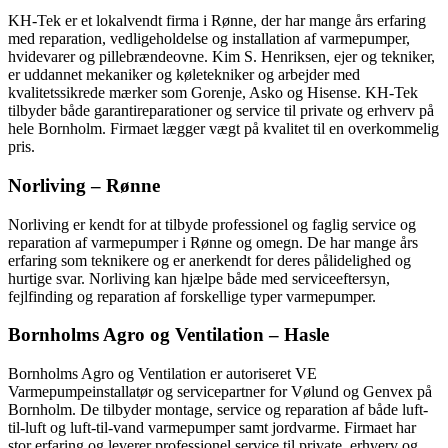
KH-Tek er et lokalvendt firma i Rønne, der har mange års erfaring
med reparation, vedligeholdelse og installation af varmepumper,
hvidevarer og pillebrændeovne. Kim S. Henriksen, ejer og tekniker,
er uddannet mekaniker og køletekniker og arbejder med
kvalitetssikrede mærker som Gorenje, Asko og Hisense. KH-Tek
tilbyder både garantireparationer og service til private og erhverv på
hele Bornholm. Firmaet lægger vægt på kvalitet til en overkommelig
pris.
Norliving – Rønne
Norliving er kendt for at tilbyde professionel og faglig service og
reparation af varmepumper i Rønne og omegn. De har mange års
erfaring som teknikere og er anerkendt for deres pålidelighed og
hurtige svar. Norliving kan hjælpe både med serviceeftersyn,
fejlfinding og reparation af forskellige typer varmepumper.
Bornholms Agro og Ventilation – Hasle
Bornholms Agro og Ventilation er autoriseret VE
Varmepumpeinstallatør og servicepartner for Vølund og Genvex på
Bornholm. De tilbyder montage, service og reparation af både luft-
til-luft og luft-til-vand varmepumper samt jordvarme. Firmaet har
stor erfaring og leverer professionel service til private, erhverv og