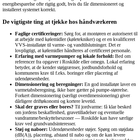
energibesparelse ofte rigtig godt, hvis du får dimensioneret og
installeret systemet korrekt.
De vigtigste ting at tjekke hos håndværkeren
Faglige certificeringer:
Sørg for, at montøren er autoriseret til
at arbejde med kølemidler (køletekniker) og er en kvalificeret
VVS‑installatør til varme‑ og vandtilslutninger. Det er
lovpligtigt, at kølemidler håndteres af certificeret personale.
Erfaring med varmepumper og lokale forhold:
Bed om
referencer fra opgaver i Roskilde eller omegn. Lokal erfaring
betyder, at de kender støjgrænser, jordbundsforhold og
kommunens krav til f.eks. boringer eller placering af
udendørsenheder.
Dimensionering og beregninger:
En god installatør laver en
varmetabsberegning, ikke bare gætter på pumpe‑størrelse.
Forkert dimensionering (særligt overdimensionering) giver
dårligere driftøkonomi og kortere levetid.
Skal der graves eller bores?
Til jordvarme: få klar besked
om jordens beskaffenhed, gravetilladelser og eventuelle
vandramme/beskyttelseszoner — Roskilde kan have særlige
krav ved grundvandsinteresser.
Støj og naboer:
Udendørsenheder støjer. Spørg om støjdata
(dB(A)), placering, afstand til nabo og om de kan levere