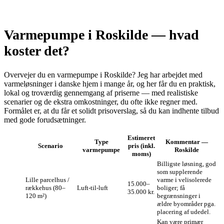
Varmepumpe i Roskilde — hvad
koster det?
Overvejer du en varmepumpe i Roskilde? Jeg har arbejdet med
varmeløsninger i danske hjem i mange år, og her får du en praktisk,
lokal og troværdig gennemgang af priserne — med realistiske
scenarier og de ekstra omkostninger, du ofte ikke regner med.
Formålet er, at du får et solidt prisoverslag, så du kan indhente tilbud
med gode forudsætninger.
Estimeret
Type
Kommentar —
Scenario
pris (inkl.
varmepumpe
Roskilde
moms)
Billigste løsning, god
som supplerende
Lille parcelhus /
varme i velisolerede
15.000–
rækkehus (80–
Luft‑til‑luft
boliger; få
35.000 kr.
120 m²)
begrænsninger i
ældre byområder pga.
placering af udedel.
Kan være primær