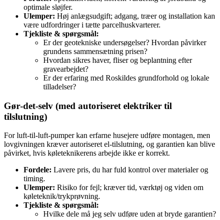
optimale sløjfer.
Ulemper:
Høj anlægsudgift; adgang, træer og installation kan
være udfordringer i tætte parcelhuskvarterer.
Tjekliste & spørgsmål:
Er der geotekniske undersøgelser? Hvordan påvirker
grundens sammensætning prisen?
Hvordan sikres haver, fliser og beplantning efter
gravearbejdet?
Er der erfaring med Roskildes grundforhold og lokale
tilladelser?
Gør‑det‑selv (med autoriseret elektriker til
tilslutning)
For luft‑til‑luft‑pumper kan erfarne husejere udføre montagen, men
lovgivningen kræver autoriseret el‑tilslutning, og garantien kan blive
påvirket, hvis køleteknikerens arbejde ikke er korrekt.
Fordele:
Lavere pris, du har fuld kontrol over materialer og
timing.
Ulemper:
Risiko for fejl; kræver tid, værktøj og viden om
køleteknik/trykprøvning.
Tjekliste & spørgsmål:
Hvilke dele må jeg selv udføre uden at bryde garantien?