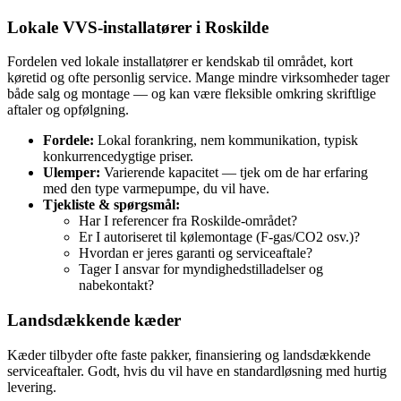
Lokale VVS‑installatører i Roskilde
Fordelen ved lokale installatører er kendskab til området, kort
køretid og ofte personlig service. Mange mindre virksomheder tager
både salg og montage — og kan være fleksible omkring skriftlige
aftaler og opfølgning.
Fordele:
Lokal forankring, nem kommunikation, typisk
konkurrencedygtige priser.
Ulemper:
Varierende kapacitet — tjek om de har erfaring
med den type varmepumpe, du vil have.
Tjekliste & spørgsmål:
Har I referencer fra Roskilde‑området?
Er I autoriseret til kølemontage (F‑gas/CO2 osv.)?
Hvordan er jeres garanti og serviceaftale?
Tager I ansvar for myndighedstilladelser og
nabekontakt?
Landsdækkende kæder
Kæder tilbyder ofte faste pakker, finansiering og landsdækkende
serviceaftaler. Godt, hvis du vil have en standardløsning med hurtig
levering.