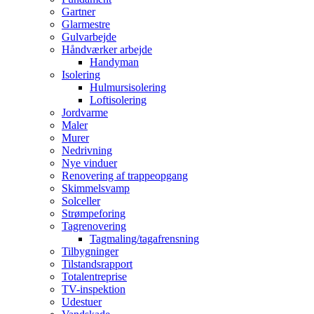
Gartner
Glarmestre
Gulvarbejde
Håndværker arbejde
Handyman
Isolering
Hulmursisolering
Loftisolering
Jordvarme
Maler
Murer
Nedrivning
Nye vinduer
Renovering af trappeopgang
Skimmelsvamp
Solceller
Strømpeforing
Tagrenovering
Tagmaling/tagafrensning
Tilbygninger
Tilstandsrapport
Totalentreprise
TV-inspektion
Udestuer