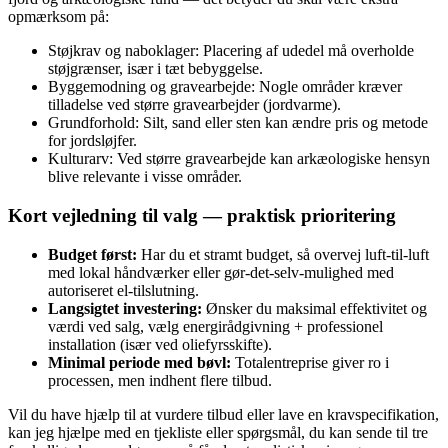
opmærksom på:
Støjkrav og naboklager: Placering af udedel må overholde
støjgrænser, især i tæt bebyggelse.
Byggemodning og gravearbejde: Nogle områder kræver
tilladelse ved større gravearbejder (jordvarme).
Grundforhold: Silt, sand eller sten kan ændre pris og metode
for jordsløjfer.
Kulturarv: Ved større gravearbejde kan arkæologiske hensyn
blive relevante i visse områder.
Kort vejledning til valg — praktisk prioritering
Budget først:
Har du et stramt budget, så overvej luft‑til‑luft
med lokal håndværker eller gør‑det‑selv‑mulighed med
autoriseret el‑tilslutning.
Langsigtet investering:
Ønsker du maksimal effektivitet og
værdi ved salg, vælg energirådgivning + professionel
installation (især ved oliefyrsskifte).
Minimal periode med bøvl:
Totalentreprise giver ro i
processen, men indhent flere tilbud.
Vil du have hjælp til at vurdere tilbud eller lave en kravspecifikation,
kan jeg hjælpe med en tjekliste eller spørgsmål, du kan sende til tre