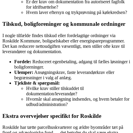
Er der krav om dokumentation fra autoriseret fagfolk
for idriftsættelse?
Hvem laver eftersyn og trykprøvning på kølekredsen?
Tilskud, boligforeninger og kommunale ordninger
I nogle tilfælde findes tilskud eller fordelagtige ordninger via
Roskilde Kommune, boligselskaber eller energispareprogrammer.
Det kan reducere nettoudgiften væsentligt, men stiller ofte krav til
leverandører og dokumentation.
Fordele:
Reduceret egenbetaling, adgang til fælles løsninger i
boligforeninger.
Ulemper:
Ansøgningskrav, faste leverandørkrav eller
begrænsninger i valg af anlæg.
Tjekliste & spørgsmål:
Hvilke krav stiller tilskuddet til
dokumentation/leverandør?
Hvornår skal ansøgning indsendes, og hvem betaler for
udbud/administration?
Ekstra overvejelser specifikt for Roskilde
Roskilde har tætte parcelhuskvarterer og ældre byområder tæt på
fjord og arkæologiske fund — det betyder du skal være ekstra