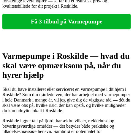
forskellige leverandører — så får du et realistisk pris- og
kvalitetsbillede for dit projekt i Roskilde.
Få 3 tilbud på Varmepumpe
Varmepumpe i Roskilde — hvad du
skal være opmærksom på, når du
hyrer hjælp
Skal du have installeret eller serviceret en varmepumpe i dit hjem i
Roskilde? Som din nørdede ven, der har arbejdet med varmepumper
i hele Danmark i mange år, vil jeg give dig de vigtigste råd — dét du
skal være obs på, hvilke risici der kan opstå, og hvilke muligheder
du kan udnytte lokalt i Roskilde.
Roskilde ligger tæt på fjord, har ældre villaer, rækkehuse og
bevaringsværdige områder — det betyder både praktiske og
tilladelsesmæssige hensyn. Samtidig er potentialet for