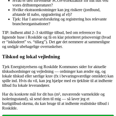
Hvad er den forventede SCOP/effektfaktor for mit hus ved
vores driftstemperaturer?
Hvilke ekstraomkostninger kan jeg risikere (jordbund,
afstande til nabo, opgradering af el)?
Tjek: Har I ansvarsforsikring og registrering hos relevante
brancheorganisationer?
TIP: Indhent altid 2–3 skriftlige tilbud, bed om referencer fra
lignende huse i Roskilde og få en klar prioriteret prisoversigt (hvad
er “inkluderet” vs. “tillæg”). Det gør det nemmere at sammenligne
og undgår ubehagelige overraskelser.
Tilskud og lokal vejledning
Tjek Energistyrelsens og Roskilde Kommunes sider for aktuelle
tilskudsordninger og vejledning — ordninger kan ændre sig, og
lokale tilskud eller særlige krav (fx i bevaringsværdige områder) kan
spille ind. Hvis du vil, kan jeg hjælpe med en tjekliste til at indhente
tilbud fra lokale leverandører.
Har du konkrete mål for dit hus (m², nuværende varmekilde og
isoleringsstand), så send dem til mig — så laver jeg et
hurtigtilbud‑skema, du kan bruge til at indhente realistiske tilbud i
Roskilde.