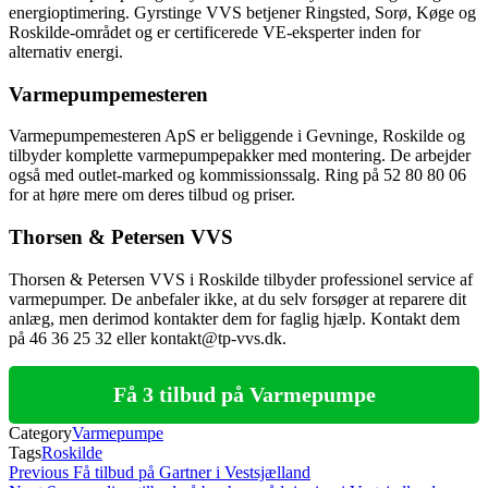
energioptimering. Gyrstinge VVS betjener Ringsted, Sorø, Køge og
Roskilde-området og er certificerede VE-eksperter inden for
alternativ energi.
Varmepumpemesteren
Varmepumpemesteren ApS er beliggende i Gevninge, Roskilde og
tilbyder komplette varmepumpepakker med montering. De arbejder
også med outlet-marked og kommissionssalg. Ring på 52 80 80 06
for at høre mere om deres tilbud og priser.
Thorsen & Petersen VVS
Thorsen & Petersen VVS i Roskilde tilbyder professionel service af
varmepumper. De anbefaler ikke, at du selv forsøger at reparere dit
anlæg, men derimod kontakter dem for faglig hjælp. Kontakt dem
på 46 36 25 32 eller kontakt@tp-vvs.dk.
Få 3 tilbud på Varmepumpe
Category
Varmepumpe
Tags
Roskilde
Indlægsnavigation
Previous
Previous
Få tilbud på Gartner i Vestsjælland