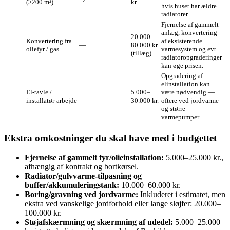
(>200 m²)
kr.
hvis huset har ældre
radiatorer.
Fjernelse af gammelt
anlæg, konvertering
20.000–
Konvertering fra
af eksisterende
—
80.000 kr.
oliefyr / gas
varmesystem og evt.
(tillæg)
radiatoropgraderinger
kan øge prisen.
Opgradering af
elinstallation kan
El‑tavle /
5.000–
være nødvendig —
—
installatør‑arbejde
30.000 kr.
oftere ved jordvarme
og større
varmepumper.
Ekstra omkostninger du skal have med i budgettet
Fjernelse af gammelt fyr/olieinstallation:
5.000–25.000 kr.,
afhængig af kontrakt og bortkørsel.
Radiator/gulvvarme‑tilpasning og
buffer/akkumuleringstank:
10.000–60.000 kr.
Boring/gravning ved jordvarme:
Inkluderet i estimatet, men
ekstra ved vanskelige jordforhold eller lange sløjfer: 20.000–
100.000 kr.
Støjafskærmning og skærmning af udedel:
5.000–25.000