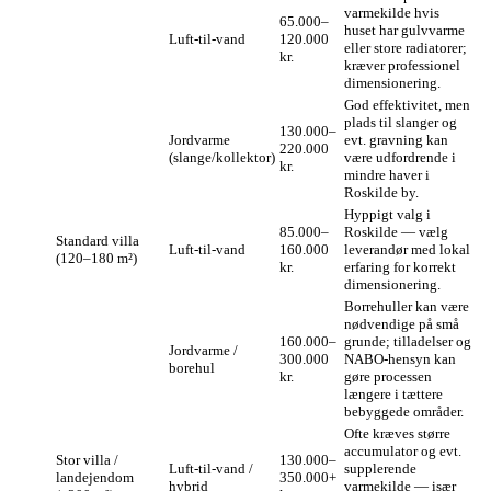
varmekilde hvis
65.000–
huset har gulvvarme
Luft‑til‑vand
120.000
eller store radiatorer;
kr.
kræver professionel
dimensionering.
God effektivitet, men
plads til slanger og
130.000–
Jordvarme
evt. gravning kan
220.000
(slange/kollektor)
være udfordrende i
kr.
mindre haver i
Roskilde by.
Hyppigt valg i
85.000–
Roskilde — vælg
Standard villa
Luft‑til‑vand
160.000
leverandør med lokal
(120–180 m²)
kr.
erfaring for korrekt
dimensionering.
Borrehuller kan være
nødvendige på små
160.000–
grunde; tilladelser og
Jordvarme /
300.000
NABO‑hensyn kan
borehul
kr.
gøre processen
længere i tættere
bebyggede områder.
Ofte kræves større
accumulator og evt.
Stor villa /
130.000–
Luft‑til‑vand /
supplerende
landejendom
350.000+
hybrid
varmekilde — især