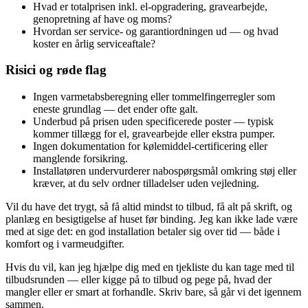
Hvad er totalprisen inkl. el‑opgradering, gravearbejde,
genopretning af have og moms?
Hvordan ser service‑ og garantiordningen ud — og hvad
koster en årlig serviceaftale?
Risici og røde flag
Ingen varmetabsberegning eller tommelfingerregler som
eneste grundlag — det ender ofte galt.
Underbud på prisen uden specificerede poster — typisk
kommer tillægg for el, gravearbejde eller ekstra pumper.
Ingen dokumentation for kølemiddel‑certificering eller
manglende forsikring.
Installatøren undervurderer nabospørgsmål omkring støj eller
kræver, at du selv ordner tilladelser uden vejledning.
Vil du have det trygt, så få altid mindst to tilbud, få alt på skrift, og
planlæg en besigtigelse af huset før binding. Jeg kan ikke lade være
med at sige det: en god installation betaler sig over tid — både i
komfort og i varmeudgifter.
Hvis du vil, kan jeg hjælpe dig med en tjekliste du kan tage med til
tilbudsrunden — eller kigge på to tilbud og pege på, hvad der
mangler eller er smart at forhandle. Skriv bare, så går vi det igennem
sammen.