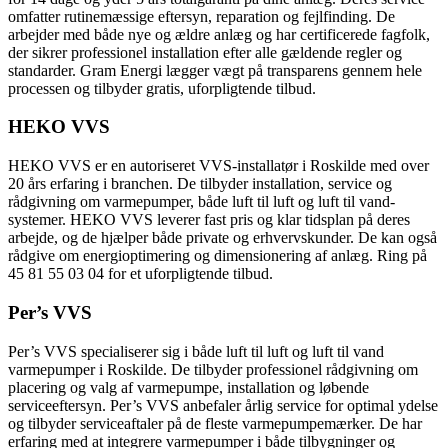
omfatter rutinemæssige eftersyn, reparation og fejlfinding. De
arbejder med både nye og ældre anlæg og har certificerede fagfolk,
der sikrer professionel installation efter alle gældende regler og
standarder. Gram Energi lægger vægt på transparens gennem hele
processen og tilbyder gratis, uforpligtende tilbud.
HEKO VVS
HEKO VVS er en autoriseret VVS-installatør i Roskilde med over
20 års erfaring i branchen. De tilbyder installation, service og
rådgivning om varmepumper, både luft til luft og luft til vand-
systemer. HEKO VVS leverer fast pris og klar tidsplan på deres
arbejde, og de hjælper både private og erhvervskunder. De kan også
rådgive om energioptimering og dimensionering af anlæg. Ring på
45 81 55 03 04 for et uforpligtende tilbud.
Per’s VVS
Per’s VVS specialiserer sig i både luft til luft og luft til vand
varmepumper i Roskilde. De tilbyder professionel rådgivning om
placering og valg af varmepumpe, installation og løbende
serviceeftersyn. Per’s VVS anbefaler årlig service for optimal ydelse
og tilbyder serviceaftaler på de fleste varmepumpemærker. De har
erfaring med at integrere varmepumper i både tilbygninger og