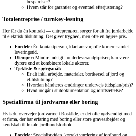
besparelser?
Hvem står for garantier og eventuel efterjustering?
Totalentreprise / turnkey‑løsning
Her får du én kontrakt — entreprenøren sørger for alt fra jordarbejde
til elektrisk tilslutning. Det giver tryghed, men ofte en højere pris.
Fordele:
Én kontaktperson, klart ansvar, ofte kortere samlet
leveringstid.
Ulemper:
Mindre indsigt i underleverandørpriser; kan være
dyrere end at kombinere lokale aktører.
Tjekliste & spørgsmål:
Er alt inkl. arbejde, materialer, bortkørsel af jord og
el‑tilslutning?
Hvordan håndteres ændringer undervejs (tidsplan/pris)?
Hvad indgår i slutdokumentation og idriftsættelse?
Specialfirma til jordvarme eller boring
Hvis du overvejer jordvarme i Roskilde, er det ofte nødvendigt med
et firma, der har erfaring med boring eller store gravearbejder og
kendskab til lokale jordbundsforhold.
Fordele:
Specialistviden, korrekt vurdering af jordbund og