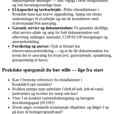
støjdæmpende løsninger — især vigtigt i tætte boligområder
og ved bevaringsværdige huse.
El‑kapacitet og tavlearbejde:
Ældre elinstallationer i
Roskilde‑huse kan kræve opgradering. Spørg om ekstra
omkostninger til el‑arbejde og om de koordinerer med
el‑leverandør/Net‑ansvarlig.
Garanti, service og dokumentation:
Få garantier skriftligt,
aftal service‑aftale og sørg for fuld dokumentation ved
aflevering: målinger, manualer, COP/SCOP‑beregninger og
ansvarsfordeling.
Forsikring og ansvar:
Tjek at firmaet har
erhvervsansvarsforsikring — og at du får dokumentation for,
hvem der er ansvarlig for hvad (evt. gravearbejde, opstøbning,
genopretning af have).
Praktiske spørgsmål du bør stille — lige fra start
Kan I fremvise referencer fra installationer i
Roskilde/Lejre‑området?
Hvilken pumpe‑type anbefaler I (luft‑til‑luft, luft‑til‑vand,
jordvarme) og hvorfor for netop mit hus?
Viser I en konkret varmetabsberegning og beregnet
årsvirkningsgrad (SCOP)?
Hvem søger eventuelle kommunale tilladelser, og følger I op
på krav til boringer/grundvand?