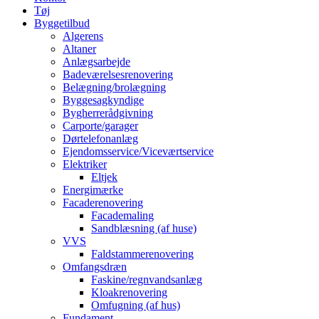
Tøj
Byggetilbud
Algerens
Altaner
Anlægsarbejde
Badeværelsesrenovering
Belægning/brolægning
Byggesagkyndige
Bygherrerådgivning
Carporte/garager
Dørtelefonanlæg
Ejendomsservice/Viceværtservice
Elektriker
Eltjek
Energimærke
Facaderenovering
Facademaling
Sandblæsning (af huse)
VVS
Faldstammerenovering
Omfangsdræn
Faskine/regnvandsanlæg
Kloakrenovering
Omfugning (af hus)
Fundament