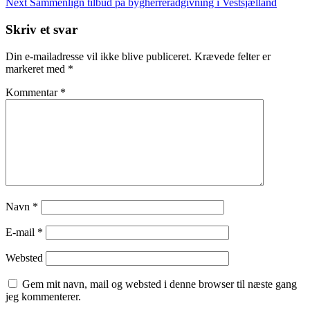
Post
Next
Next
Sammenlign tilbud på bygherrerådgivning i Vestsjælland
Post
Skriv et svar
Din e-mailadresse vil ikke blive publiceret.
Krævede felter er
markeret med
*
Kommentar
*
Navn
*
E-mail
*
Websted
Gem mit navn, mail og websted i denne browser til næste gang
jeg kommenterer.