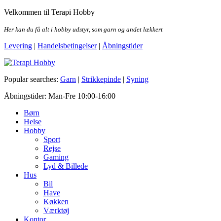
Skip
Velkommen til Terapi Hobby
to
the
Her kan du få alt i hobby udstyr, som garn og andet lækkert
content
Levering
|
Handelsbetingelser
|
Åbningstider
Terapi Hobby
Popular searches:
Garn
|
Strikkepinde
|
Syning
Åbningstider: Man-Fre 10:00-16:00
Børn
Helse
Hobby
Sport
Rejse
Gaming
Lyd & Billede
Hus
Bil
Have
Køkken
Værktøj
Kontor