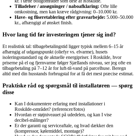
kr. i tætte boligområder som dele af Roskilde.
Tilladelser / ansøgninger / naboafklaring:
Ofte lille
omkostning, men kan kræve rådgivning: 0–10.000 kr.
Have- og fliseretablering efter gravearbejde:
5.000–50.000
kr., afhængigt af ønsket finish.
Hvor lang tid før investeringen tjener sig ind?
Et realistisk tal: tilbagebetalingstid ligger typisk mellem 6–15 år
afhængig af udgangspunkt (oliefyr vs. elvarme), husets
isoleringsstandard og de aktuelle energipriser. I Roskilde, hvor
priserne på el og fjernvarme følger Sjællands niveau, ser jeg ofte en
tilbagebetaling på 7–12 år for luft‑til‑vand på parcelhuse. Beregn
altid med din husstands forbrugstal for at få det mest præcise estimat.
Praktiske råd og spørgsmål til installatøren — spørg
disse
Kan I dokumentere erfaring med installationer i
Roskilde‑området? (referencer/fotos)
Hvordan er støjniveauet på udedelen, og kan I vise
decibel‑målinger?
Er der garanti og serviceaftale, og hvad dækker den
(kompressor, kølemiddel, montage)?