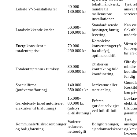
lokalt håndværk;
Tjek ref
40.000–
Lokale VVS‑installatører
mindre til
ansvar 
130.000 kr.
mellemstore
service
installationer
Standardiserede
Kan væ
50.000–
Landsdækkende kæder
løsninger, hurtig
fleksib
160.000 kr.
levering
underle
Komplekse
Giver 
Energikonsulent +
70.000–
konverteringer (fx
for bes
totalentreprise
250.000 kr.
fra oliefyr),
højere 
optimeret drift
Ofte dy
Ønsker én
80.000–
mindre
Totalentreprenør / turnkey
kontrakt og fuld
300.000 kr.
koordin
koordinering
for dig
Grundfo
Specialfirma
140.000–
Jordvarme eller
Roskil
(jordvarme/boring)
350.000+ kr.
store anlæg
kan påv
15.000–
Lovkra
Erfaren
Gør‑det‑selv (med autoriseret
80.000 kr.
elektrik
gør‑det‑selv‑ejer
elektriker til tilslutning)
(udstyr +
tilslutn
ved luft‑til‑luft
el‑tilslutning)
garanti
Tjek
Varierer —
Kommunale/tilskudsordninger
Boligforeninger,
ansøgni
reduceret
og boligforening
ejendomsselskaber
og krav 
nettoudgift
leveran