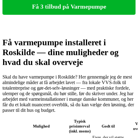
Få 3 tilbud på Varmepumpe
Få varmepumpe installeret i
Roskilde — dine muligheder og
hvad du skal overveje
Skal du have varmepumpe i Roskilde? Her gennemgår jeg de mest
almindelige måder at få arbejdet lavet — fra lokale VVS‑folk til
totalentreprise og gør‑det‑selv‑løsninger — med praktiske fordele,
ulemper og de spørgsmål, du bør stille, før du skriver under. Jeg har
arbejdet med varmeinstallationer i mange danske kommuner, og her
får du et lokalt nuanceret overblik, så du kan vælge den løsning, der
passer til dit hus og budget.
Typisk
V
Mulighed
prisinterval
Godt til
ov
(inkl. moms)
Ejere, der vil støtte