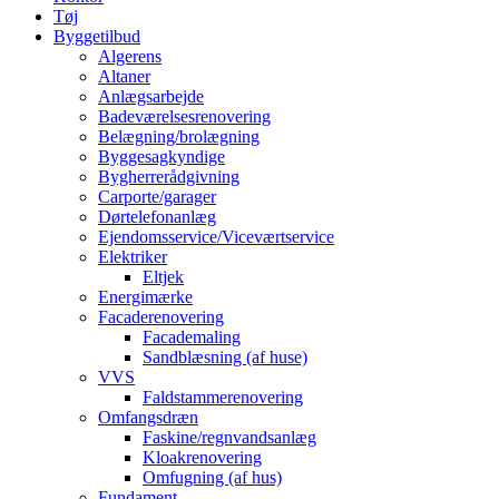
Tøj
Byggetilbud
Algerens
Altaner
Anlægsarbejde
Badeværelsesrenovering
Belægning/brolægning
Byggesagkyndige
Bygherrerådgivning
Carporte/garager
Dørtelefonanlæg
Ejendomsservice/Viceværtservice
Elektriker
Eltjek
Energimærke
Facaderenovering
Facademaling
Sandblæsning (af huse)
VVS
Faldstammerenovering
Omfangsdræn
Faskine/regnvandsanlæg
Kloakrenovering
Omfugning (af hus)
Fundament