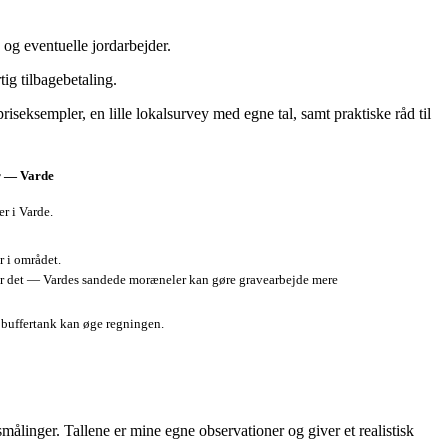
 og eventuelle jordarbejder.
ig tilbagebetaling.
seksempler, en lille lokalsurvey med egne tal, samt praktiske råd til
 — Varde
r i Varde.
 i området.
der det — Vardes sandede moræneler kan gøre gravearbejde mere
r buffertank kan øge regningen.
smålinger. Tallene er mine egne observationer og giver et realistisk