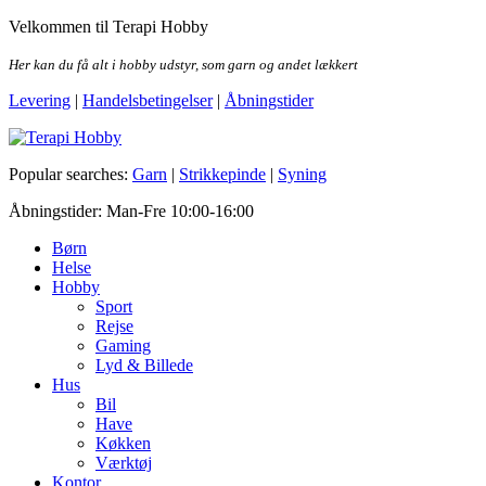
Skip
Velkommen til Terapi Hobby
to
the
Her kan du få alt i hobby udstyr, som garn og andet lækkert
content
Levering
|
Handelsbetingelser
|
Åbningstider
Terapi Hobby
Popular searches:
Garn
|
Strikkepinde
|
Syning
Åbningstider: Man-Fre 10:00-16:00
Børn
Helse
Hobby
Sport
Rejse
Gaming
Lyd & Billede
Hus
Bil
Have
Køkken
Værktøj
Kontor