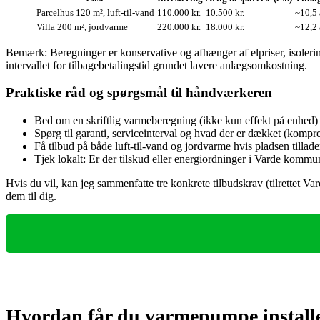
Parcelhus 120 m², luft‑til‑vand
110.000 kr.
10.500 kr.
~10,5 
Villa 200 m², jordvarme
220.000 kr.
18.000 kr.
~12,2 
Bemærk: Beregninger er konservative og afhænger af elpriser, isolerin
intervallet for tilbagebetalingstid grundet lavere anlægsomkostning.
Praktiske råd og spørgsmål til håndværkeren
Bed om en skriftlig varmeberegning (ikke kun effekt på enhed)
Spørg til garanti, serviceinterval og hvad der er dækket (kompre
Få tilbud på både luft‑til‑vand og jordvarme hvis pladsen tilla
Tjek lokalt: Er der tilskud eller energiordninger i Varde kommu
Hvis du vil, kan jeg sammenfatte tre konkrete tilbudskrav (tilrettet Var
dem til dig.
Hvordan får du varmepumpe installe