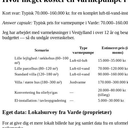
Kort svar: Typisk 70.000–160.000 kr. for en komplet luft‑til‑vand‑insta
Answer capsule:
Typisk pris for varmepumpe i Varde: 70.000–160.000 k
Jeg har arbejdet med varmeløsninger i Vestjylland i over 12 år og besø
budgettet — så du undgår overraskelser.
Type
Estimeret pris (i
Scenario
varmepumpe
moms)
Lille lejlighed / rækkehus (60–100
Luft‑til‑luft
15.000–35.000 kr.
m²)
Lille parcelhus (80–120 m²)
Luft‑til‑vand
70.000–120.000 kr
Standard villa (120–180 m²)
Luft‑til‑vand
90.000–160.000 kr
Villa / større hus (180–300 m²)
Jordvarme
170.000–300.000 k
20.000–80.000 kr.
Konvertering fra oliefyr/gas
—
(tillæg)
El‑installation / tavleopgradering
—
5.000–30.000 kr.
Eget data: Lokalsurvey fra Varde (proprietær)
For at give dig et mere lokalt billede har jeg samlet data fra en uform