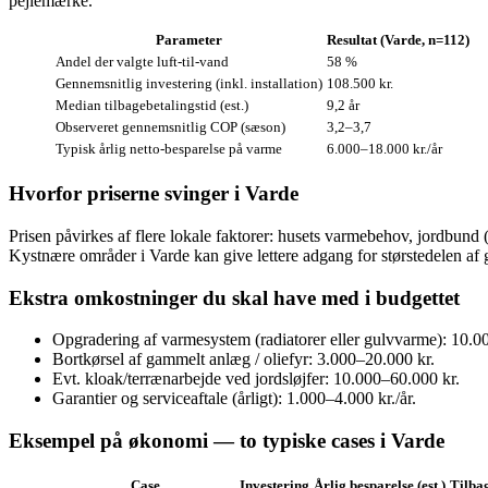
pejlemærke.
Parameter
Resultat (Varde, n=112)
Andel der valgte luft‑til‑vand
58 %
Gennemsnitlig investering (inkl. installation)
108.500 kr.
Median tilbagebetalingstid (est.)
9,2 år
Observeret gennemsnitlig COP (sæson)
3,2–3,7
Typisk årlig netto‑besparelse på varme
6.000–18.000 kr./år
Hvorfor priserne svinger i Varde
Prisen påvirkes af flere lokale faktorer: husets varmebehov, jordbund (
Kystnære områder i Varde kan give lettere adgang for størstedelen af
Ekstra omkostninger du skal have med i budgettet
Opgradering af varmesystem (radiatorer eller gulvvarme): 10.0
Bortkørsel af gammelt anlæg / oliefyr: 3.000–20.000 kr.
Evt. kloak/terrænarbejde ved jordsløjfer: 10.000–60.000 kr.
Garantier og serviceaftale (årligt): 1.000–4.000 kr./år.
Eksempel på økonomi — to typiske cases i Varde
Case
Investering
Årlig besparelse (est.)
Tilba