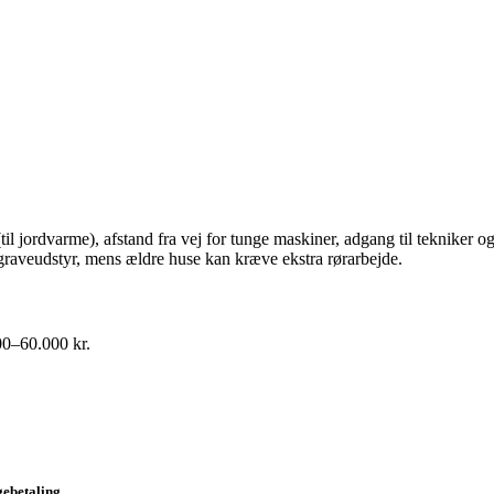
til jordvarme), afstand fra vej for tunge maskiner, adgang til tekniker o
 graveudstyr, mens ældre huse kan kræve ekstra rørarbejde.
00–60.000 kr.
gebetaling