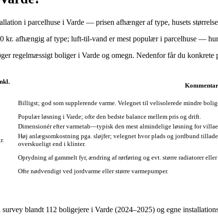
llation i parcelhuse i Varde — prisen afhænger af type, husets størrelse
r. afhængig af type; luft‑til‑vand er mest populær i parcelhuse — hurt
ger regelmæssigt boliger i Varde og omegn. Nedenfor får du konkrete pri
nkl.
Kommentar
Billigst; god som supplerende varme. Velegnet til velisolerede mindre bolige
.
Populær løsning i Varde; ofte den bedste balance mellem pris og drift.
.
Dimensionér efter varmetab—typisk den mest almindelige løsning for villaer
Høj anlægsomkostning pga. sløjfer; velegnet hvor plads og jordbund tilla
r.
overskueligt end i klinter.
Oprydning af gammelt fyr, ændring af rørføring og evt. større radiatorer elle
Ofte nødvendigt ved jordvarme eller større varmepumper.
el survey blandt 112 boligejere i Varde (2024–2025) og egne installation