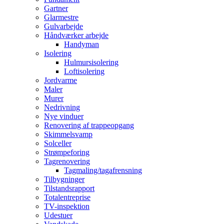
Gartner
Glarmestre
Gulvarbejde
Håndværker arbejde
Handyman
Isolering
Hulmursisolering
Loftisolering
Jordvarme
Maler
Murer
Nedrivning
Nye vinduer
Renovering af trappeopgang
Skimmelsvamp
Solceller
Strømpeforing
Tagrenovering
Tagmaling/tagafrensning
Tilbygninger
Tilstandsrapport
Totalentreprise
TV-inspektion
Udestuer