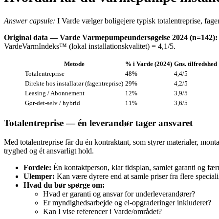
Answer capsule:
I Varde vælger boligejere typisk totalentreprise, fagen
Original data — Varde Varmepumpeundersøgelse 2024 (n=142):
VardeVarmIndeks™ (lokal installationskvalitet) = 4,1/5.
Metode
% i Varde (2024)
Gns. tilfredshed
Totalentreprise
48%
4,4/5
Direkte hos installatør (fagentreprise)
29%
4,2/5
Leasing / Abonnement
12%
3,9/5
Gør‑det‑selv / hybrid
11%
3,6/5
Totalentreprise — én leverandør tager ansvaret
Med totalentreprise får du én kontraktant, som styrer materialer, mo
tryghed og ét ansvarligt hold.
Fordele:
Én kontaktperson, klar tidsplan, samlet garanti og fæ
Ulemper:
Kan være dyrere end at samle priser fra flere speciali
Hvad du bør spørge om:
Hvad er garanti og ansvar for underleverandører?
Er myndighedsarbejde og el‑opgraderinger inkluderet?
Kan I vise referencer i Varde/området?