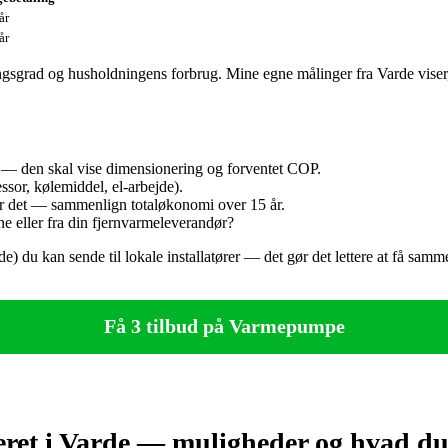
år
år
gsgrad og husholdningens forbrug. Mine egne målinger fra Varde viser, 
 — den skal vise dimensionering og forventet COP.
ssor, kølemiddel, el‑arbejde).
der det — sammenlign totaløkonomi over 15 år.
ne eller fra din fjernvarmeleverandør?
de) du kan sende til lokale installatører — det gør det lettere at få samm
Få 3 tilbud på Varmepumpe
ret i Varde — muligheder og hvad du 