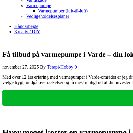
Vandskade
Varmepumpe
Varmepumper (luft-til-luft)
Vedligeholdelsesplaner
Håndarbejde
Kreativ / DIY
Få tilbud på varmepumpe i Varde – din lok
november 27, 2025
By
Terapi-Hobby
0
Med over 12 års erfaring med varmepumper i Varde-området er jeg dit lo
vælge trygt, undgå overraskelser og få mest muligt ud af din investeri
Hvor meget koster en varmepumpe i