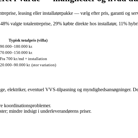
treprise, leasing eller installatørpakke — vælg efter pris, garanti og ser
48% valgte totalentreprise, 29% købte direkte hos installatør, 11% hybri
Typisk totalpris (villa)
90.000–180.000 kr.
70.000–150.000 kr.
Fra 700 kr./md + installation
20.000–90.000 kr. (stor variation)
ntage, elektriker, eventuel VVS‑tilpasning og myndighedsansøgninger. D
rre koordinationsproblemer.
ster; mindre indsigt i underleverandørens priser.