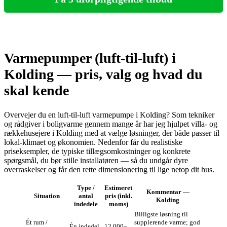
Varmepumper (luft-til-luft) i
Kolding — pris, valg og hvad du
skal kende
Overvejer du en luft‑til‑luft varmepumpe i Kolding? Som tekniker
og rådgiver i boligvarme gennem mange år har jeg hjulpet villa- og
rækkehusejere i Kolding med at vælge løsninger, der både passer til
lokal-klimaet og økonomien. Nedenfor får du realistiske
priseksempler, de typiske tillægsomkostninger og konkrete
spørgsmål, du bør stille installatøren — så du undgår dyre
overraskelser og får den rette dimensionering til lige netop dit hus.
Type /
Estimeret
Kommentar —
Situation
antal
pris (inkl.
Kolding
indedele
moms)
Billigste løsning til
Ét rum /
supplerende varme; god
Én indedel
12.000–