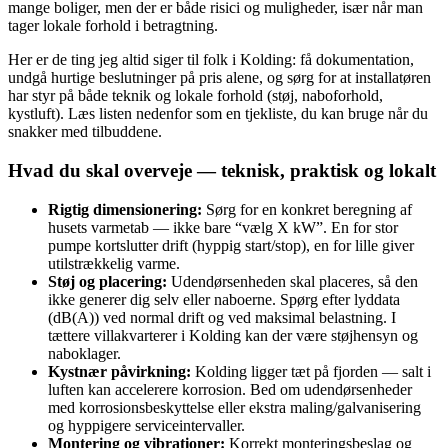
mange boliger, men der er både risici og muligheder, især når man
tager lokale forhold i betragtning.
Her er de ting jeg altid siger til folk i Kolding: få dokumentation,
undgå hurtige beslutninger på pris alene, og sørg for at installatøren
har styr på både teknik og lokale forhold (støj, naboforhold,
kystluft). Læs listen nedenfor som en tjekliste, du kan bruge når du
snakker med tilbuddene.
Hvad du skal overveje — teknisk, praktisk og lokalt
Rigtig dimensionering:
Sørg for en konkret beregning af
husets varmetab — ikke bare “vælg X kW”. En for stor
pumpe kortslutter drift (hyppig start/stop), en for lille giver
utilstrækkelig varme.
Støj og placering:
Udendørsenheden skal placeres, så den
ikke generer dig selv eller naboerne. Spørg efter lyddata
(dB(A)) ved normal drift og ved maksimal belastning. I
tættere villakvarterer i Kolding kan der være støjhensyn og
naboklager.
Kystnær påvirkning:
Kolding ligger tæt på fjorden — salt i
luften kan accelerere korrosion. Bed om udendørsenheder
med korrosionsbeskyttelse eller ekstra maling/galvanisering
og hyppigere serviceintervaller.
Montering og vibrationer:
Korrekt monteringsbeslag og