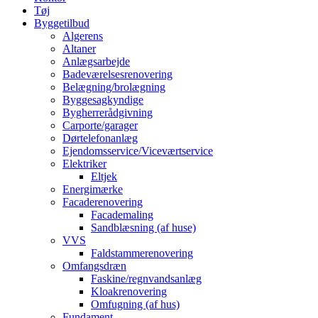
Tøj
Byggetilbud
Algerens
Altaner
Anlægsarbejde
Badeværelsesrenovering
Belægning/brolægning
Byggesagkyndige
Bygherrerådgivning
Carporte/garager
Dørtelefonanlæg
Ejendomsservice/Viceværtservice
Elektriker
Eltjek
Energimærke
Facaderenovering
Facademaling
Sandblæsning (af huse)
VVS
Faldstammerenovering
Omfangsdræn
Faskine/regnvandsanlæg
Kloakrenovering
Omfugning (af hus)
Fundament