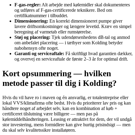
F‑gas‑regler:
Alt arbejde med kølemidler skal dokumenteres
og udføres af F‑gas‑certificerede teknikere. Bed om
certifikatnummer i tilbuddet.
Dimensionering:
En korrekt dimensioneret pumpe giver
lavere driftsomkostninger og længere levetid. Kræv en simpel
beregning af varmetab eller rumstørrelse.
Støj og placering:
Tjek udendørsenhedens dB‑tal og anmod
om anbefalet placering — i tætbyer som Kolding betyder
nabohensyn ofte noget.
Garanti og serviceaftale:
Få skriftligt hvad garantien dækker,
og overvej en serviceaftale de første 2–3 år for optimal drift.
Kort opsummering — hvilken
metode passer til dig i Kolding?
Hvis du vil have ro i maven og én ansvarlig, er totalentreprise eller
lokal VVS/klimafirma ofte bedst. Hvis du prioriterer lav pris og kan
håndtere noget af arbejdet selv, kan en kombination af køb +
certificeret tilslutning være billigere — men pas på
kølemiddelhåndteringen. Leasing er attraktivt for dem, der vil undgå
stor investering, mens formidlere kan give hurtig prisindsigt — men
du skal selv kvalitetssikre installatøren.