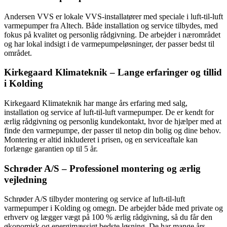
Andersen VVS er lokale VVS-installatører med speciale i luft-til-luft
varmepumper fra Altech. Både installation og service tilbydes, med
fokus på kvalitet og personlig rådgivning. De arbejder i nærområdet
og har lokal indsigt i de varmepumpeløsninger, der passer bedst til
området.
Kirkegaard Klimateknik – Lange erfaringer og tillid
i Kolding
Kirkegaard Klimateknik har mange års erfaring med salg,
installation og service af luft-til-luft varmepumper. De er kendt for
ærlig rådgivning og personlig kundekontakt, hvor de hjælper med at
finde den varmepumpe, der passer til netop din bolig og dine behov.
Montering er altid inkluderet i prisen, og en serviceaftale kan
forlænge garantien op til 5 år.
Schrøder A/S – Professionel montering og ærlig
vejledning
Schrøder A/S tilbyder montering og service af luft-til-luft
varmepumper i Kolding og omegn. De arbejder både med private og
erhverv og lægger vægt på 100 % ærlig rådgivning, så du får den
økonomisk og energimæssigt bedste løsning. De har mange års