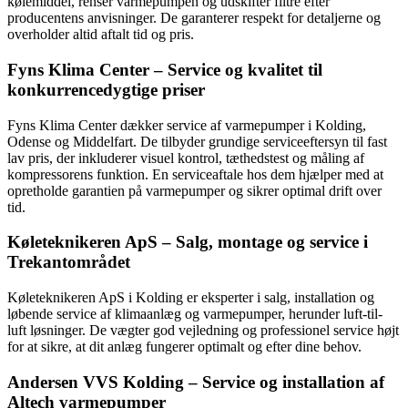
kølemiddel, renser varmepumpen og udskifter filtre efter
producentens anvisninger. De garanterer respekt for detaljerne og
overholder altid aftalt tid og pris.
Fyns Klima Center – Service og kvalitet til
konkurrencedygtige priser
Fyns Klima Center dækker service af varmepumper i Kolding,
Odense og Middelfart. De tilbyder grundige serviceeftersyn til fast
lav pris, der inkluderer visuel kontrol, tæthedstest og måling af
kompressorens funktion. En serviceaftale hos dem hjælper med at
opretholde garantien på varmepumper og sikrer optimal drift over
tid.
Køleteknikeren ApS – Salg, montage og service i
Trekantområdet
Køleteknikeren ApS i Kolding er eksperter i salg, installation og
løbende service af klimaanlæg og varmepumper, herunder luft-til-
luft løsninger. De vægter god vejledning og professionel service højt
for at sikre, at dit anlæg fungerer optimalt og efter dine behov.
Andersen VVS Kolding – Service og installation af
Altech varmepumper