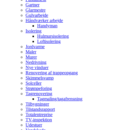
Gartner
Glarmestre
Gulvarbejde
Håndværker arbejde
Handyman
Isolering
Hulmursisolering
Loftisolering
Jordvarme
Maler
Murer
Nedrivning
Nye vinduer
Renovering af trappeopgang
Skimmelsvamp
Solceller
Strømpeforing
Tagrenovering
Tagmaling/tagafrensning
Tilbygninger
Tilstandsrapport
Totalentreprise
TV-inspektion
Udestuer