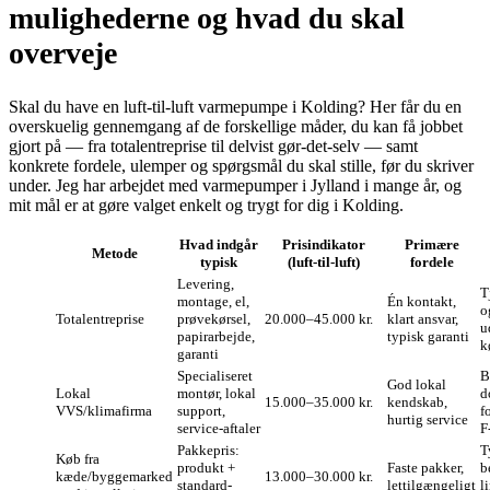
mulighederne og hvad du skal
overveje
Skal du have en luft‑til‑luft varmepumpe i Kolding? Her får du en
overskuelig gennemgang af de forskellige måder, du kan få jobbet
gjort på — fra totalentreprise til delvist gør‑det‑selv — samt
konkrete fordele, ulemper og spørgsmål du skal stille, før du skriver
under. Jeg har arbejdet med varmepumper i Jylland i mange år, og
mit mål er at gøre valget enkelt og trygt for dig i Kolding.
Hvad indgår
Prisindikator
Primære
Metode
typisk
(luft‑til‑luft)
fordele
Levering,
T
montage, el,
Én kontakt,
o
Totalentreprise
prøve­kørsel,
20.000–45.000 kr.
klart ansvar,
u
papir­arbejde,
typisk garanti
k
garanti
Specialiseret
B
God lokal
Lokal
montør, lokal
d
15.000–35.000 kr.
kendskab,
VVS/klimafirma
support,
f
hurtig service
service‑aftaler
F
Pakkepris:
T
Køb fra
produkt +
Faste pakker,
b
kæde/byggemarked
13.000–30.000 kr.
standard-
lettilgængeligt
l