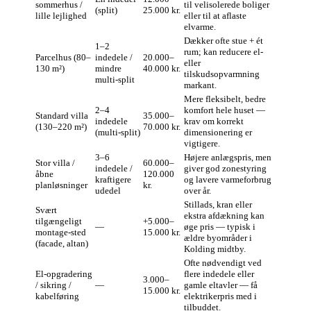
sommerhus /
til velisolerede boliger
(split)
25.000 kr.
lille lejlighed
eller til at aflaste
elvarme.
Dækker ofte stue + ét
1–2
rum; kan reducere el-
Parcelhus (80–
indedele /
20.000–
eller
130 m²)
mindre
40.000 kr.
tilskudsopvarmning
multi‑split
markant.
Mere fleksibelt, bedre
2–4
komfort hele huset —
Standard villa
35.000–
indedele
krav om korrekt
(130–220 m²)
70.000 kr.
(multi‑split)
dimensionering er
vigtigere.
3–6
Højere anlægspris, men
Stor villa /
60.000–
indedele /
giver god zonestyring
åbne
120.000
kraftigere
og lavere varmeforbrug
planløsninger
kr.
udedel
over år.
Stillads, kran eller
Svært
ekstra afdækning kan
tilgængeligt
+5.000–
—
øge pris — typisk i
montage‑sted
15.000 kr.
ældre byområder i
(facade, altan)
Kolding midtby.
Ofte nødvendigt ved
El‑opgradering
flere indedele eller
3.000–
/ sikring /
—
gamle eltavler — få
15.000 kr.
kabelføring
elektrikerpris med i
tilbuddet.