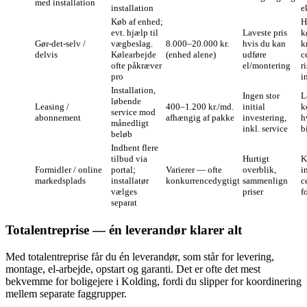
med installation
installation
e
Køb af enhed;
H
evt. hjælp til
Laveste pris
k
Gør‑det‑selv /
vægbeslag.
8.000–20.000 kr.
hvis du kan
k
delvis
Kølearbejde
(enhed alene)
udføre
c
ofte påkræver
el/montering
r
pro
i
Installation,
Ingen stor
L
løbende
Leasing /
400–1.200 kr./md.
initial
k
service mod
abonnement
afhængig af pakke
investering,
h
månedligt
inkl. service
b
beløb
Indhent flere
tilbud via
Hurtigt
K
Formidler / online
portal;
Varierer — ofte
overblik,
i
markedsplads
installatør
konkurrencedygtigt
sammenlign
c
vælges
priser
f
separat
Totalentreprise — én leverandør klarer alt
Med totalentreprise får du én leverandør, som står for levering,
montage, el‑arbejde, opstart og garanti. Det er ofte det mest
bekvemme for boligejere i Kolding, fordi du slipper for koordinering
mellem separate faggrupper.