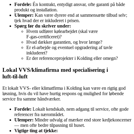
Fordele:
Én kontrakt, entydigt ansvar, ofte garanti på både
produkt og installation.
Ulemper:
Kan være dyrere end at sammensætte tilbud selv;
tjek hvad der er inkluderet i prisen.
Spørg før du skriver under:
Hvem udfører kølearbejdet (skal være
F‑gas‑certificeret)?
Hvad dækker garantien, og hvor længe?
Er el‑arbejde og eventuel opgradering af tavle
inkluderet?
Er der referenceprojekter i Kolding eller omegn?
Lokal VVS/klimafirma med specialisering i
luft‑til‑luft
Et lokalt VVS‑ eller klimatfirma i Kolding kan være en rigtig god
løsning, hvis du vil have hurtig respons og mulighed for løbende
service fra samme håndværker.
Fordele:
Lokalt kendskab, nem adgang til service, ofte gode
referencer fra nærområdet.
Ulemper:
Mindre udvalg af mærker end store kedjekoncerner
— men ofte bedre tilpasning til huset.
Vigtige ting at tjekke: