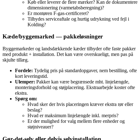
Køb eller leverer de flere mærker? Kan de dokumentere
dimensionering (varmetabsberegning)?
Er montøren F‑gas‑certificeret?
Tilbydes serviceaftale og hurtig udrykning ved fejl i
Kolding?
Kæde/byggemarked — pakkeløsninger
Byggemarkeder og landsdækkende kæder tilbyder ofte faste pakker
med produkt + installation. Det kan være overskueligt, men pas på
skjulte tillæg.
Fordele:
Tydelig pris på standardopgaver, nem bestilling, ofte
kort leveringstid.
Ulemper:
Pakker kan være begrænsede mht. linjelængde,
monteringsforhold og støjplacering. Ekstraarbejde koster ofte
ekstra.
Spørg om:
Hvad sker der hvis placeringen kræver ekstra rør eller
beslag?
Hvad er maksimum linjelængde inkl. merpris?
Er der mulighed for valg mellem flere enheder og
støjniveauer?
Gør‑det‑selv eller delvis selvinstallation