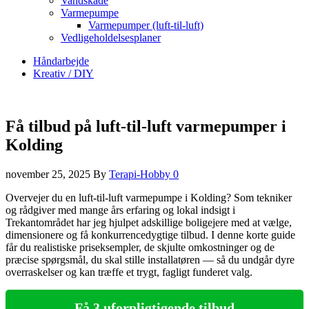
Vandskade
Varmepumpe
Varmepumper (luft-til-luft)
Vedligeholdelsesplaner
Håndarbejde
Kreativ / DIY
Få tilbud på luft-til-luft varmepumper i
Kolding
november 25, 2025
By
Terapi-Hobby
0
Overvejer du en luft‑til‑luft varmepumpe i Kolding? Som tekniker
og rådgiver med mange års erfaring og lokal indsigt i
Trekantområdet har jeg hjulpet adskillige boligejere med at vælge,
dimensionere og få konkurrencedygtige tilbud. I denne korte guide
får du realistiske priseksempler, de skjulte omkostninger og de
præcise spørgsmål, du skal stille installatøren — så du undgår dyre
overraskelser og kan træffe et trygt, fagligt funderet valg.
Få 3 uforpligtigende tilbud