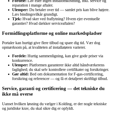
Fordele:
Lav eller ingen initialomkostning, inkl. service og
reparation i mange aftaler.
Ulemper:
Du betaler over tid — samlet pris kan blive højere.
Læs bindingsvilkår grundigt.
Tjek:
Hvad sker ved fraflytning? Hvem ejer eventuelle
garantier? Hvad dækker serviceaftalen?
Formidlingsplatforme og online markedspladser
Portaler kan hurtigt give flere tilbud og spare dig tid. Vær dog
opmærksom på, at kvaliteten af installatøren varierer.
Fordele:
Hurtig sammenligning, kan give gode priser via
konkurrence.
Ulemper:
Platformen garanterer ikke altid håndværkerens
faglighed; du skal selv kontrollere certifikater og forsikringer.
Gør altid:
Bed om dokumentation for F‑gas‑certificering,
forsikring og referencer — og få et detaljeret skriftligt tilbud.
Service, garanti og certificering — det tekniske du
ikke må overse
Uanset hvilken løsning du vælger i Kolding, er der nogle tekniske
og juridiske krav, du skal sikre dig er opfyldt.