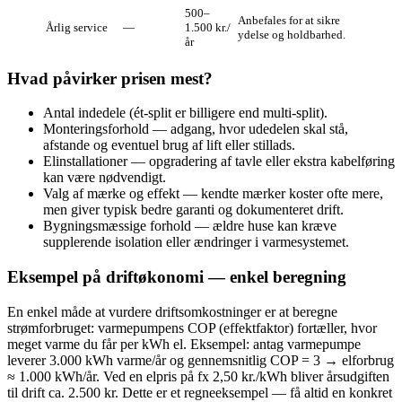
500–
Anbefales for at sikre
Årlig service
—
1.500 kr./
ydelse og holdbarhed.
år
Hvad påvirker prisen mest?
Antal indedele (ét‑split er billigere end multi‑split).
Monteringsforhold — adgang, hvor udedelen skal stå,
afstande og eventuel brug af lift eller stillads.
Elinstallationer — opgradering af tavle eller ekstra kabelføring
kan være nødvendigt.
Valg af mærke og effekt — kendte mærker koster ofte mere,
men giver typisk bedre garanti og dokumenteret drift.
Bygningsmæssige forhold — ældre huse kan kræve
supplerende isolation eller ændringer i varmesystemet.
Eksempel på driftøkonomi — enkel beregning
En enkel måde at vurdere driftsomkostninger er at beregne
strømforbruget: varmepumpens COP (effektfaktor) fortæller, hvor
meget varme du får per kWh el. Eksempel: antag varmepumpe
leverer 3.000 kWh varme/år og gennemsnitlig COP = 3 → elforbrug
≈ 1.000 kWh/år. Ved en elpris på fx 2,50 kr./kWh bliver årsudgiften
til drift ca. 2.500 kr. Dette er et regneeksempel — få altid en konkret