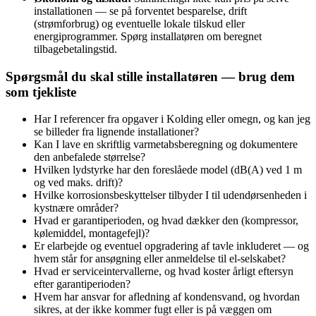
installationen — se på forventet besparelse, drift
(strømforbrug) og eventuelle lokale tilskud eller
energiprogrammer. Spørg installatøren om beregnet
tilbagebetalingstid.
Spørgsmål du skal stille installatøren — brug dem
som tjekliste
Har I referencer fra opgaver i Kolding eller omegn, og kan jeg
se billeder fra lignende installationer?
Kan I lave en skriftlig varmetabsberegning og dokumentere
den anbefalede størrelse?
Hvilken lydstyrke har den foreslåede model (dB(A) ved 1 m
og ved maks. drift)?
Hvilke korrosionsbeskyttelser tilbyder I til udendørsenheden i
kystnære områder?
Hvad er garantiperioden, og hvad dækker den (kompressor,
kølemiddel, montagefejl)?
Er elarbejde og eventuel opgradering af tavle inkluderet — og
hvem står for ansøgning eller anmeldelse til el‑selskabet?
Hvad er serviceintervallerne, og hvad koster årligt eftersyn
efter garantiperioden?
Hvem har ansvar for afledning af kondensvand, og hvordan
sikres, at der ikke kommer fugt eller is på væggen om