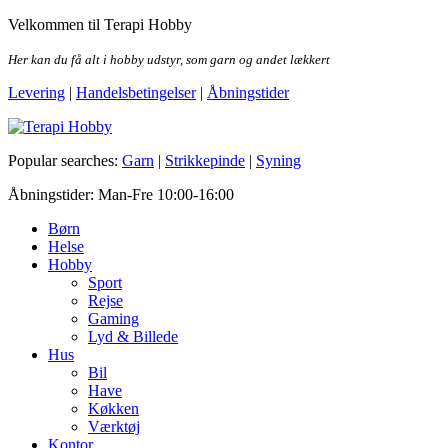
Skip
Velkommen til Terapi Hobby
to
the
Her kan du få alt i hobby udstyr, som garn og andet lækkert
content
Levering
|
Handelsbetingelser
|
Åbningstider
Terapi Hobby
Popular searches:
Garn
|
Strikkepinde
|
Syning
Åbningstider: Man-Fre 10:00-16:00
Børn
Helse
Hobby
Sport
Rejse
Gaming
Lyd & Billede
Hus
Bil
Have
Køkken
Værktøj
Kontor