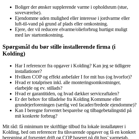
Boliger der ønsker supplerende varme i opholdsrum (stue,
soveværelse).
Ejendomme uden mulighed eller interesse i jordvarme eller
luft‑til‑vand på grund af plads eller omkostning.
Ejere, der vil reducere elvarme/olieforbrug hurtigst muligt
med lav startomkostning.
Spørgsmål du bør stille installerende firma (i
Kolding)
Har I referencer fra opgaver i Kolding? Kan jeg se tidligere
installationer?
Hvilken COP og effekt anbefaler I for mit hus (og hvorfor)?
Hvad er totalprisen inkl. alle monteringsomkostninger,
elarbejde og ev. stillads?
Hvad er garantitiden, og hvad dækker serviceaftalen?
Er der behov for tilladelse fra Kolding Kommune eller
grundejerforeningen (særlig ved facader/fredede ejendomme)?
Kan I beregne forventet besparelse og tilbagebetalingstid på
mit konkrete forbrug?
Mit råd: få minimum tre skriftlige tilbud fra lokale installatører i
Kolding, bed om referencer fra tilsvarende opgaver og få en konkret
beregning af forventet drift og COP baseret på dit hus’ varmetab.