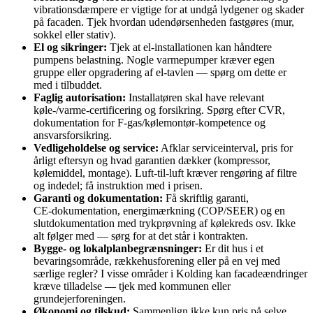
vibrationsdæmpere er vigtige for at undgå lydgener og skader
på facaden. Tjek hvordan udendørsenheden fastgøres (mur,
sokkel eller stativ).
El og sikringer:
Tjek at el‑installationen kan håndtere
pumpens belastning. Nogle varmepumper kræver egen
gruppe eller opgradering af el‑tavlen — spørg om dette er
med i tilbuddet.
Faglig autorisation:
Installatøren skal have relevant
køle‑/varme‑certificering og forsikring. Spørg efter CVR,
dokumentation for F‑gas/kølemontør‑kompetence og
ansvarsforsikring.
Vedligeholdelse og service:
Afklar serviceinterval, pris for
årligt eftersyn og hvad garantien dækker (kompressor,
kølemiddel, montage). Luft‑til‑luft kræver rengøring af filtre
og indedel; få instruktion med i prisen.
Garanti og dokumentation:
Få skriftlig garanti,
CE‑dokumentation, energimærkning (COP/SEER) og en
slutdokumentation med trykprøvning af kølekreds osv. Ikke
alt følger med — sørg for at det står i kontrakten.
Bygge- og lokalplanbegrænsninger:
Er dit hus i et
bevaringsområde, rækkehusforening eller på en vej med
særlige regler? I visse områder i Kolding kan facadeændringer
kræve tilladelse — tjek med kommunen eller
grundejerforeningen.
Økonomi og tilskud:
Sammenlign ikke kun pris på selve