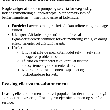
Nogle vælger at købe en pumpe og selv stå for vægbeslag,
indendørsmontering eller el‑arbejde. Vær opmærksom på
begrænsningerne — især håndtering af kølemidler.
Fordele:
Lavere samlet pris hvis du kan udføre el og montage
sikkert.
Ulemper:
Alt kølearbejde må kun udføres af
F‑gas‑certificerede tekniker; forkert montering kan give dårlig
effekt, lækager og ugyldig garanti.
Husk:
Undgå at arbejde med kølemiddel selv — selv små
lækager er problematiske.
Få altid en certificeret tekniker til at tilslutte
kølesystemet og dokumentér dette.
Kontroller el‑installationens kapacitet og
jordforbindelse før køb.
Leasing eller varme‑abonnement
Leasing eller abonnement er blevet populært for dem, der vil undgå
stor opstartsinvestering. Installatøren ejer ofte pumpen og står for
service.