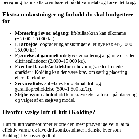
beregning fra installatøren baseret på dit varmetab og forventet brug.
Ekstra omkostninger og forhold du skal budgettere
for
Montering i svær adgang:
lift/stillas/kran kan tilkomme
(+5.000–15.000 kr.).
El‑arbejde:
opgradering af sikringer eller nye kabler (3.000–
15.000 kr.).
Fjernelse af gammelt udstyr:
demontering af gamle el‑ eller
olieinstallationer (2.000–15.000 kr.).
Eventuel facade/arkitektur:
i bevarings- eller fredede
områder i Kolding kan der være krav om særlig placering
eller afdækning.
Serviceaftale:
anbefales for optimal drift og
garantiopretholdelse (500–1.500 kr./år).
Støjhensyn:
naboforhold kan kræve ekstra fokus på placering
og valget af en støjsvag model.
Hvorfor vælge luft‑til‑luft i Kolding?
Luft‑til‑luft varmepumper er ofte den mest prisvenlige vej til at få
effektiv varme og lave driftsomkostninger i danske byer som
Kolding. De passer godt til: