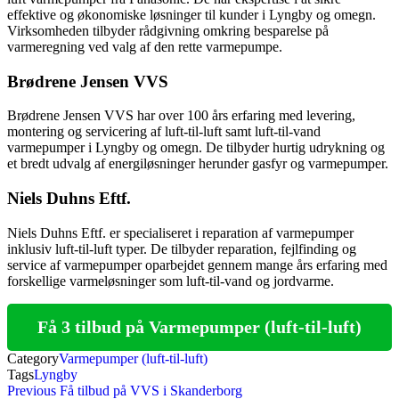
effektive og økonomiske løsninger til kunder i Lyngby og omegn.
Virksomheden tilbyder rådgivning omkring besparelse på
varmeregning ved valg af den rette varmepumpe.
Brødrene Jensen VVS
Brødrene Jensen VVS har over 100 års erfaring med levering,
montering og servicering af luft-til-luft samt luft-til-vand
varmepumper i Lyngby og omegn. De tilbyder hurtig udrykning og
et bredt udvalg af energiløsninger herunder gasfyr og varmepumper.
Niels Duhns Eftf.
Niels Duhns Eftf. er specialiseret i reparation af varmepumper
inklusiv luft-til-luft typer. De tilbyder reparation, fejlfinding og
service af varmepumper oparbejdet gennem mange års erfaring med
forskellige varmeløsninger som luft-til-vand og jordvarme.
Få 3 tilbud på Varmepumper (luft-til-luft)
Category
Varmepumper (luft-til-luft)
Tags
Lyngby
Indlægsnavigation
Previous
Previous
Få tilbud på VVS i Skanderborg