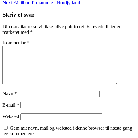
Post
Next
Next
Få tilbud fra tømrere i Nordjylland
Post
Skriv et svar
Din e-mailadresse vil ikke blive publiceret.
Krævede felter er
markeret med
*
Kommentar
*
Navn
*
E-mail
*
Websted
Gem mit navn, mail og websted i denne browser til næste gang
jeg kommenterer.