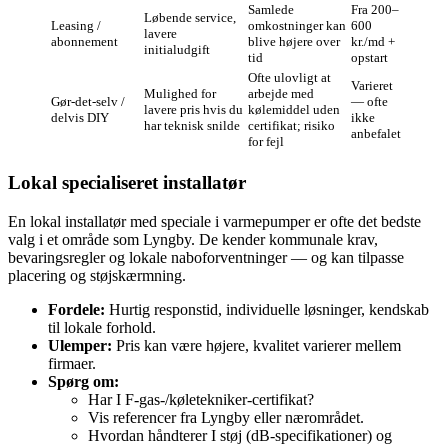
Samlede
Fra 200–
Løbende service,
Leasing /
omkostninger kan
600
lavere
abonnement
blive højere over
kr./md +
initialudgift
tid
opstart
Ofte ulovligt at
Varieret
Mulighed for
arbejde med
Gør‑det‑selv /
— ofte
lavere pris hvis du
kølemiddel uden
delvis DIY
ikke
har teknisk snilde
certifikat; risiko
anbefalet
for fejl
Lokal specialiseret installatør
En lokal installatør med speciale i varmepumper er ofte det bedste
valg i et område som Lyngby. De kender kommunale krav,
bevaringsregler og lokale naboforventninger — og kan tilpasse
placering og støjskærmning.
Fordele:
Hurtig responstid, individuelle løsninger, kendskab
til lokale forhold.
Ulemper:
Pris kan være højere, kvalitet varierer mellem
firmaer.
Spørg om:
Har I F‑gas‑/køletekniker‑certifikat?
Vis referencer fra Lyngby eller nærområdet.
Hvordan håndterer I støj (dB‑specifikationer) og