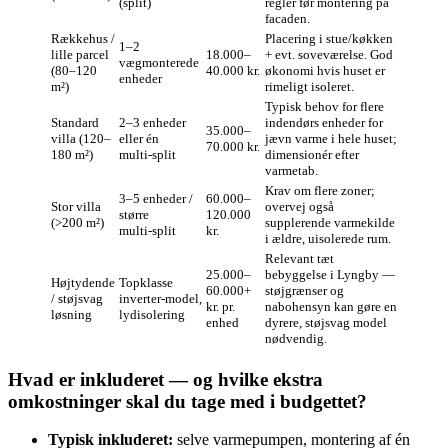
(split)
regler før montering på
facaden.
Rækkehus /
Placering i stue/køkken
1–2
lille parcel
18.000–
+ evt. soveværelse. God
vægmonterede
(80–120
40.000 kr.
økonomi hvis huset er
enheder
m²)
rimeligt isoleret.
Typisk behov for flere
Standard
2–3 enheder
indendørs enheder for
35.000–
villa (120–
eller én
jævn varme i hele huset;
70.000 kr.
180 m²)
multi‑split
dimensionér efter
varmetab.
Krav om flere zoner;
3–5 enheder /
60.000–
Stor villa
overvej også
større
120.000
(>200 m²)
supplerende varmekilde
multi‑split
kr.
i ældre, uisolerede rum.
Relevant tæt
25.000–
bebyggelse i Lyngby —
Højtydende
Topklasse
60.000+
støjgrænser og
/ støjsvag
inverter‑model,
kr. pr.
nabohensyn kan gøre en
løsning
lydisolering
enhed
dyrere, støjsvag model
nødvendig.
Hvad er inkluderet — og hvilke ekstra
omkostninger skal du tage med i budgettet?
Typisk inkluderet:
selve varmepumpen, montering af én