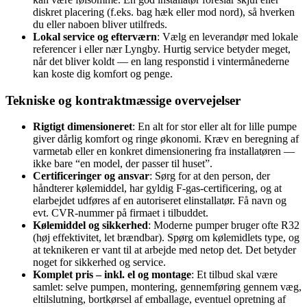
diskret placering (f.eks. bag hæk eller mod nord), så hverken
du eller naboen bliver utilfreds.
Lokal service og efterværn
: Vælg en leverandør med lokale
referencer i eller nær Lyngby. Hurtig service betyder meget,
når det bliver koldt — en lang responstid i vintermånederne
kan koste dig komfort og penge.
Tekniske og kontraktmæssige overvejelser
Rigtigt dimensioneret
: En alt for stor eller alt for lille pumpe
giver dårlig komfort og ringe økonomi. Kræv en beregning af
varmetab eller en konkret dimensionering fra installatøren —
ikke bare “en model, der passer til huset”.
Certificeringer og ansvar
: Sørg for at den person, der
håndterer kølemiddel, har gyldig F‑gas‑certificering, og at
elarbejdet udføres af en autoriseret elinstallatør. Få navn og
evt. CVR‑nummer på firmaet i tilbuddet.
Kølemiddel og sikkerhed
: Moderne pumper bruger ofte R32
(høj effektivitet, let brændbar). Spørg om kølemidlets type, og
at teknikeren er vant til at arbejde med netop det. Det betyder
noget for sikkerhed og service.
Komplet pris – inkl. el og montage
: Et tilbud skal være
samlet: selve pumpen, montering, gennemføring gennem væg,
eltilslutning, bortkørsel af emballage, eventuel opretning af