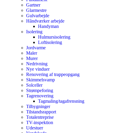
Gartner
Glarmestre
Gulvarbejde
Håndværker arbejde
Handyman
Isolering
Hulmursisolering
Loftisolering
Jordvarme
Maler
Murer
Nedrivning
Nye vinduer
Renovering af trappeopgang
Skimmelsvamp
Solceller
Strømpeforing
Tagrenovering
Tagmaling/tagafrensning
Tilbygninger
Tilstandsrapport
Totalentreprise
TV-inspektion
Udestuer