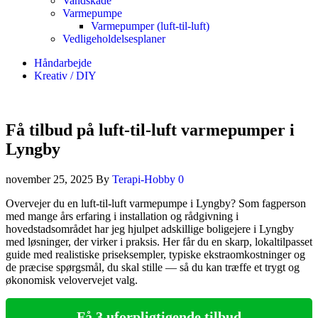
Vandskade
Varmepumpe
Varmepumper (luft-til-luft)
Vedligeholdelsesplaner
Håndarbejde
Kreativ / DIY
Få tilbud på luft-til-luft varmepumper i
Lyngby
november 25, 2025
By
Terapi-Hobby
0
Overvejer du en luft‑til‑luft varmepumpe i Lyngby? Som fagperson
med mange års erfaring i installation og rådgivning i
hovedstadsområdet har jeg hjulpet adskillige boligejere i Lyngby
med løsninger, der virker i praksis. Her får du en skarp, lokaltilpasset
guide med realistiske priseksempler, typiske ekstraomkostninger og
de præcise spørgsmål, du skal stille — så du kan træffe et trygt og
økonomisk velovervejet valg.
Få 3 uforpligtigende tilbud