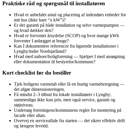
Praktiske råd og spørgsmål til installatøren
Hvad er anbefalet antal og placering af indendørs enheder for
mit hus (ikke bare “x kW”)?
Er der garanti på både installation og selve varmepumpen —
og hvad dækker den?
Hvad er forventet årsydelse (SCOP) og hvor mange kWh
forventer I anlægget at bruge?
Kan I dokumentere referencer fra lignende installationer i
Lyngby/indre Nordsjælland?
Hvad med naboer/boligforening — hjælper I med ansøgning
eller dokumentation til bestyrelse/kommune?
Kort checklist før du bestiller
Tjek boligens varmetab eller få en hurtig varmeberegning —
det afgør dimensioneringen.
Få mindst 2–3 tilbud fra lokale installatører i Lyngby;
sammenlign ikke kun pris, men også service, garanti og
støjniveau.
Undersøg foreningens/kommunens regler for montering på
facade eller altan.
Overvej en serviceaftale fra starten — det sikrer effektiv drift
og længere levetid.