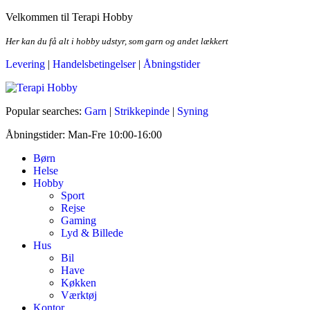
Skip
Velkommen til Terapi Hobby
to
the
Her kan du få alt i hobby udstyr, som garn og andet lækkert
content
Levering
|
Handelsbetingelser
|
Åbningstider
Terapi Hobby
Popular searches:
Garn
|
Strikkepinde
|
Syning
Åbningstider: Man-Fre 10:00-16:00
Børn
Helse
Hobby
Sport
Rejse
Gaming
Lyd & Billede
Hus
Bil
Have
Køkken
Værktøj
Kontor