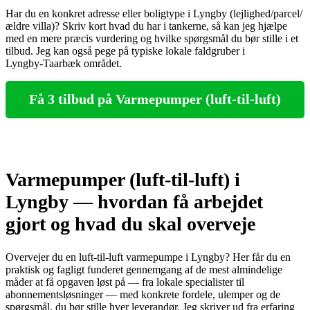
Har du en konkret adresse eller boligtype i Lyngby (lejlighed/parcel/
ældre villa)? Skriv kort hvad du har i tankerne, så kan jeg hjælpe
med en mere præcis vurdering og hvilke spørgsmål du bør stille i et
tilbud. Jeg kan også pege på typiske lokale faldgruber i
Lyngby‑Taarbæk området.
Få 3 tilbud på Varmepumper (luft-til-luft)
Varmepumper (luft-til-luft) i
Lyngby — hvordan få arbejdet
gjort og hvad du skal overveje
Overvejer du en luft‑til‑luft varmepumpe i Lyngby? Her får du en
praktisk og fagligt funderet gennemgang af de mest almindelige
måder at få opgaven løst på — fra lokale specialister til
abonnementsløsninger — med konkrete fordele, ulemper og de
spørgsmål, du bør stille hver leverandør. Jeg skriver ud fra erfaring