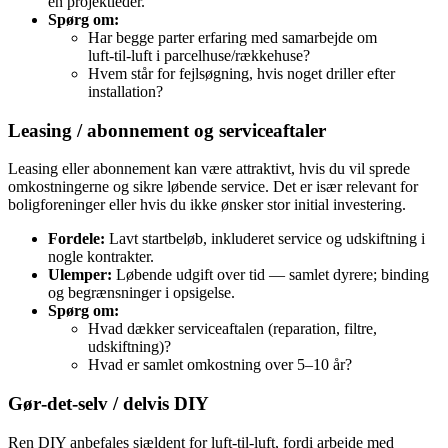
en projektleder.
Spørg om:
Har begge parter erfaring med samarbejde om
luft‑til‑luft i parcelhuse/rækkehuse?
Hvem står for fejlsøgning, hvis noget driller efter
installation?
Leasing / abonnement og serviceaftaler
Leasing eller abonnement kan være attraktivt, hvis du vil sprede
omkostningerne og sikre løbende service. Det er især relevant for
boligforeninger eller hvis du ikke ønsker stor initial investering.
Fordele:
Lavt startbeløb, inkluderet service og udskiftning i
nogle kontrakter.
Ulemper:
Løbende udgift over tid — samlet dyrere; binding
og begrænsninger i opsigelse.
Spørg om:
Hvad dækker serviceaftalen (reparation, filtre,
udskiftning)?
Hvad er samlet omkostning over 5–10 år?
Gør‑det‑selv / delvis DIY
Ren DIY anbefales sjældent for luft‑til‑luft, fordi arbejde med