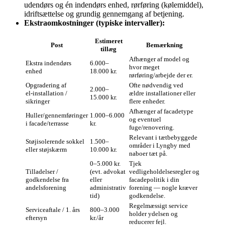
udendørs og én indendørs enhed, rørføring (kølemiddel),
idriftsættelse og grundig gennemgang af betjening.
Ekstraomkostninger (typiske intervaller):
Estimeret
Post
Bemærkning
tillæg
Afhænger af model og
Ekstra indendørs
6.000–
hvor meget
enhed
18.000 kr.
rørføring/arbejde der er.
Opgradering af
Ofte nødvendig ved
2.000–
el‑installation /
ældre installationer eller
15.000 kr.
sikringer
flere enheder.
Afhænger af facadetype
Huller/gennemføringer
1.000–6.000
og eventuel
i facade/terrasse
kr.
fuge/renovering.
Relevant i tætbebyggede
Støjisolerende sokkel
1.500–
områder i Lyngby med
eller støjskærm
10.000 kr.
naboer tæt på.
0–5.000 kr.
Tjek
Tilladelser /
(evt. advokat
vedligeholdelsesregler og
godkendelse fra
eller
facadepolitik i din
andelsforening
administrativ
forening — nogle kræver
tid)
godkendelse.
Regelmæssigt service
Serviceaftale / 1. års
800–3.000
holder ydelsen og
eftersyn
kr./år
reducerer fejl.