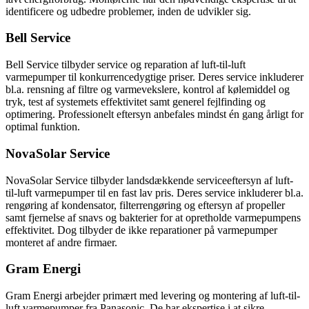
identificere og udbedre problemer, inden de udvikler sig.
Bell Service
Bell Service tilbyder service og reparation af luft-til-luft
varmepumper til konkurrencedygtige priser. Deres service inkluderer
bl.a. rensning af filtre og varmevekslere, kontrol af kølemiddel og
tryk, test af systemets effektivitet samt generel fejlfinding og
optimering. Professionelt eftersyn anbefales mindst én gang årligt for
optimal funktion.
NovaSolar Service
NovaSolar Service tilbyder landsdækkende serviceeftersyn af luft-
til-luft varmepumper til en fast lav pris. Deres service inkluderer bl.a.
rengøring af kondensator, filterrengøring og eftersyn af propeller
samt fjernelse af snavs og bakterier for at opretholde varmepumpens
effektivitet. Dog tilbyder de ikke reparationer på varmepumper
monteret af andre firmaer.
Gram Energi
Gram Energi arbejder primært med levering og montering af luft-til-
luft varmepumper fra Panasonic. De har ekspertise i at sikre