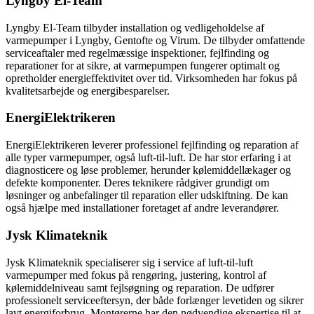
Lyngby El-Team
Lyngby El-Team tilbyder installation og vedligeholdelse af
varmepumper i Lyngby, Gentofte og Virum. De tilbyder omfattende
serviceaftaler med regelmæssige inspektioner, fejlfinding og
reparationer for at sikre, at varmepumpen fungerer optimalt og
opretholder energieffektivitet over tid. Virksomheden har fokus på
kvalitetsarbejde og energibesparelser.
EnergiElektrikeren
EnergiElektrikeren leverer professionel fejlfinding og reparation af
alle typer varmepumper, også luft-til-luft. De har stor erfaring i at
diagnosticere og løse problemer, herunder kølemiddellækager og
defekte komponenter. Deres teknikere rådgiver grundigt om
løsninger og anbefalinger til reparation eller udskiftning. De kan
også hjælpe med installationer foretaget af andre leverandører.
Jysk Klimateknik
Jysk Klimateknik specialiserer sig i service af luft-til-luft
varmepumper med fokus på rengøring, justering, kontrol af
kølemiddelniveau samt fejlsøgning og reparation. De udfører
professionelt serviceeftersyn, der både forlænger levetiden og sikrer
lavt energiforbrug. Montørerne har den nødvendige ekspertise til at