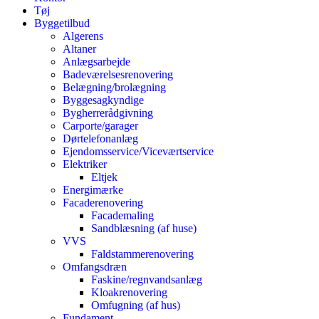
Tøj
Byggetilbud
Algerens
Altaner
Anlægsarbejde
Badeværelsesrenovering
Belægning/brolægning
Byggesagkyndige
Bygherrerådgivning
Carporte/garager
Dørtelefonanlæg
Ejendomsservice/Viceværtservice
Elektriker
Eltjek
Energimærke
Facaderenovering
Facademaling
Sandblæsning (af huse)
VVS
Faldstammerenovering
Omfangsdræn
Faskine/regnvandsanlæg
Kloakrenovering
Omfugning (af hus)
Fundament