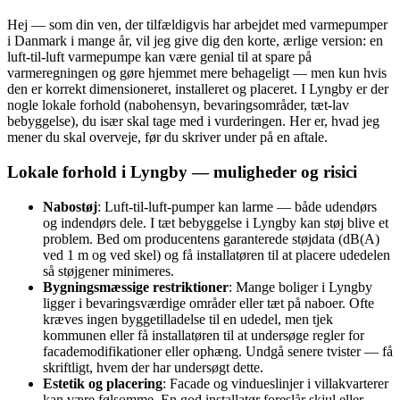
Hej — som din ven, der tilfældigvis har arbejdet med varmepumper
i Danmark i mange år, vil jeg give dig den korte, ærlige version: en
luft‑til‑luft varmepumpe kan være genial til at spare på
varmeregningen og gøre hjemmet mere behageligt — men kun hvis
den er korrekt dimensioneret, installeret og placeret. I Lyngby er der
nogle lokale forhold (nabohensyn, bevaringsområder, tæt-lav
bebyggelse), du især skal tage med i vurderingen. Her er, hvad jeg
mener du skal overveje, før du skriver under på en aftale.
Lokale forhold i Lyngby — muligheder og risici
Nabostøj
: Luft‑til‑luft-pumper kan larme — både udendørs
og indendørs dele. I tæt bebyggelse i Lyngby kan støj blive et
problem. Bed om producentens garanterede støjdata (dB(A)
ved 1 m og ved skel) og få installatøren til at placere udedelen
så støjgener minimeres.
Bygningsmæssige restriktioner
: Mange boliger i Lyngby
ligger i bevaringsværdige områder eller tæt på naboer. Ofte
kræves ingen byggetilladelse til en udedel, men tjek
kommunen eller få installatøren til at undersøge regler for
facademodifikationer eller ophæng. Undgå senere tvister — få
skriftligt, hvem der har undersøgt dette.
Estetik og placering
: Facade og vindueslinjer i villakvarterer
kan være følsomme. En god installatør foreslår skjul eller