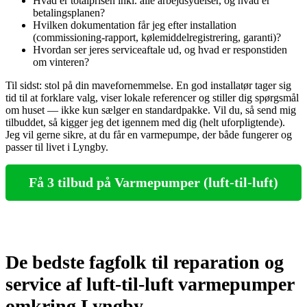
Hvad er totalprisen inkl. alle arbejdsydelser, og hvad er
betalingsplanen?
Hvilken dokumentation får jeg efter installation
(commissioning‑rapport, kølemiddelregistrering, garanti)?
Hvordan ser jeres serviceaftale ud, og hvad er responstiden
om vinteren?
Til sidst: stol på din mavefornemmelse. En god installatør tager sig
tid til at forklare valg, viser lokale referencer og stiller dig spørgsmål
om huset — ikke kun sælger en standardpakke. Vil du, så send mig
tilbuddet, så kigger jeg det igennem med dig (helt uforpligtende).
Jeg vil gerne sikre, at du får en varmepumpe, der både fungerer og
passer til livet i Lyngby.
Få 3 tilbud på Varmepumper (luft-til-luft)
De bedste fagfolk til reparation og
service af luft-til-luft varmepumper
omkring Lyngby