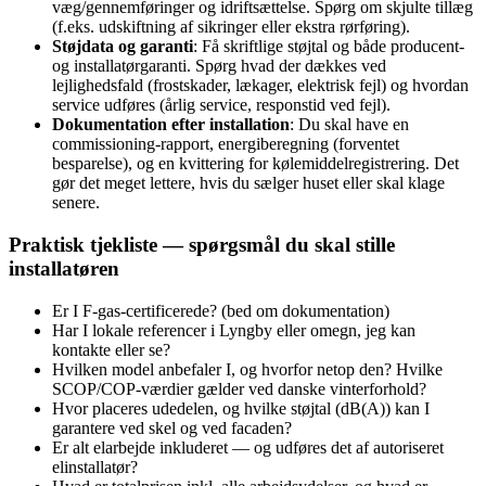
væg/gennemføringer og idriftsættelse. Spørg om skjulte tillæg
(f.eks. udskiftning af sikringer eller ekstra rørføring).
Støjdata og garanti
: Få skriftlige støjtal og både producent‑
og installatørgaranti. Spørg hvad der dækkes ved
lejlighedsfald (frostskader, lækager, elektrisk fejl) og hvordan
service udføres (årlig service, responstid ved fejl).
Dokumentation efter installation
: Du skal have en
commissioning‑rapport, energiberegning (forventet
besparelse), og en kvittering for kølemiddelregistrering. Det
gør det meget lettere, hvis du sælger huset eller skal klage
senere.
Praktisk tjekliste — spørgsmål du skal stille
installatøren
Er I F‑gas‑certificerede? (bed om dokumentation)
Har I lokale referencer i Lyngby eller omegn, jeg kan
kontakte eller se?
Hvilken model anbefaler I, og hvorfor netop den? Hvilke
SCOP/COP‑værdier gælder ved danske vinterforhold?
Hvor placeres udedelen, og hvilke støjtal (dB(A)) kan I
garantere ved skel og ved facaden?
Er alt elarbejde inkluderet — og udføres det af autoriseret
elinstallatør?