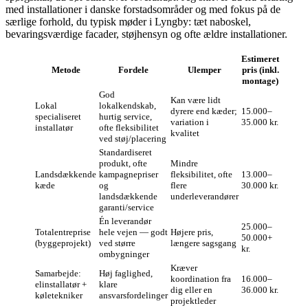
med installationer i danske forstadsområder og med fokus på de
særlige forhold, du typisk møder i Lyngby: tæt naboskel,
bevaringsværdige facader, støjhensyn og ofte ældre installationer.
Estimeret
Metode
Fordele
Ulemper
pris (inkl.
montage)
God
Kan være lidt
Lokal
lokalkendskab,
dyrere end kæder;
15.000–
specialiseret
hurtig service,
variation i
35.000 kr.
installatør
ofte fleksibilitet
kvalitet
ved støj/placering
Standardiseret
produkt, ofte
Mindre
Landsdækkende
kampagnepriser
fleksibilitet, ofte
13.000–
kæde
og
flere
30.000 kr.
landsdækkende
underleverandører
garanti/service
Én leverandør
25.000–
Totalentreprise
hele vejen — godt
Højere pris,
50.000+
(byggeprojekt)
ved større
længere sagsgang
kr.
ombygninger
Kræver
Samarbejde:
Høj faglighed,
koordination fra
16.000–
elinstallatør +
klare
dig eller en
36.000 kr.
køletekniker
ansvarsfordelinger
projektleder