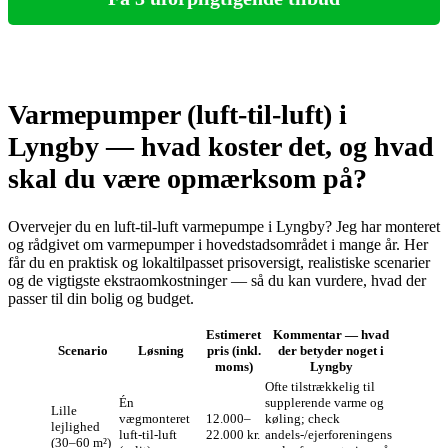
Varmepumper (luft‑til‑luft) i
Lyngby — hvad koster det, og hvad
skal du være opmærksom på?
Overvejer du en luft‑til‑luft varmepumpe i Lyngby? Jeg har monteret
og rådgivet om varmepumper i hovedstadsområdet i mange år. Her
får du en praktisk og lokaltilpasset prisoversigt, realistiske scenarier
og de vigtigste ekstraomkostninger — så du kan vurdere, hvad der
passer til din bolig og budget.
Estimeret
Kommentar — hvad
Scenario
Løsning
pris (inkl.
der betyder noget i
moms)
Lyngby
Ofte tilstrækkelig til
Én
supplerende varme og
Lille
vægmonteret
12.000–
køling; check
lejlighed
luft‑til‑luft
22.000 kr.
andels‑/ejerforeningens
(30–60 m²)