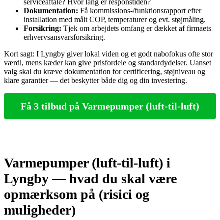
serviceaftale? Hvor lang er responstiden?
Dokumentation:
Få kommissions‑/funktionsrapport efter
installation med målt COP, temperaturer og evt. støjmåling.
Forsikring:
Tjek om arbejdets omfang er dækket af firmaets
erhvervsansvarsforsikring.
Kort sagt: I Lyngby giver lokal viden og et godt nabofokus ofte stor
værdi, mens kæder kan give prisfordele og standardydelser. Uanset
valg skal du kræve dokumentation for certificering, støjniveau og
klare garantier — det beskytter både dig og din investering.
Få 3 tilbud på Varmepumper (luft-til-luft)
Varmepumper (luft-til-luft) i
Lyngby — hvad du skal være
opmærksom på (risici og
muligheder)