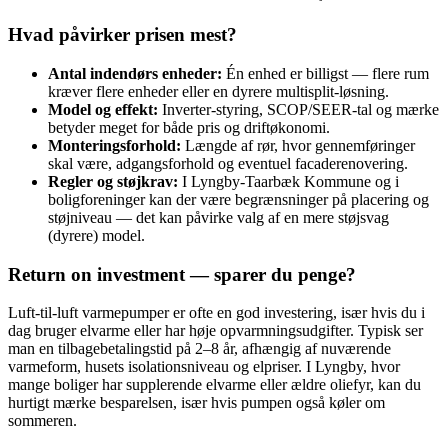
Hvad påvirker prisen mest?
Antal indendørs enheder:
Én enhed er billigst — flere rum
kræver flere enheder eller en dyrere multisplit-løsning.
Model og effekt:
Inverter‑styring, SCOP/SEER‑tal og mærke
betyder meget for både pris og driftøkonomi.
Monteringsforhold:
Længde af rør, hvor gennemføringer
skal være, adgangsforhold og eventuel facaderenovering.
Regler og støjkrav:
I Lyngby‑Taarbæk Kommune og i
boligforeninger kan der være begrænsninger på placering og
støjniveau — det kan påvirke valg af en mere støjsvag
(dyrere) model.
Return on investment — sparer du penge?
Luft‑til‑luft varmepumper er ofte en god investering, især hvis du i
dag bruger elvarme eller har høje opvarmningsudgifter. Typisk ser
man en tilbagebetalingstid på 2–8 år, afhængig af nuværende
varmeform, husets isolationsniveau og elpriser. I Lyngby, hvor
mange boliger har supplerende elvarme eller ældre oliefyr, kan du
hurtigt mærke besparelsen, især hvis pumpen også køler om
sommeren.