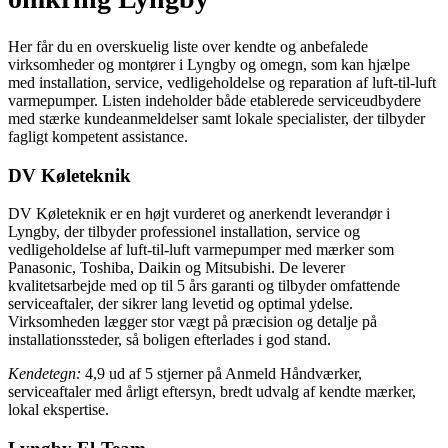
Her får du en overskuelig liste over kendte og anbefalede
virksomheder og montører i Lyngby og omegn, som kan hjælpe
med installation, service, vedligeholdelse og reparation af luft-til-luft
varmepumper. Listen indeholder både etablerede serviceudbydere
med stærke kundeanmeldelser samt lokale specialister, der tilbyder
fagligt kompetent assistance.
DV Køleteknik
DV Køleteknik er en højt vurderet og anerkendt leverandør i
Lyngby, der tilbyder professionel installation, service og
vedligeholdelse af luft-til-luft varmepumper med mærker som
Panasonic, Toshiba, Daikin og Mitsubishi. De leverer
kvalitetsarbejde med op til 5 års garanti og tilbyder omfattende
serviceaftaler, der sikrer lang levetid og optimal ydelse.
Virksomheden lægger stor vægt på præcision og detalje på
installationssteder, så boligen efterlades i god stand.
Kendetegn:
4,9 ud af 5 stjerner på Anmeld Håndværker,
serviceaftaler med årligt eftersyn, bredt udvalg af kendte mærker,
lokal ekspertise.