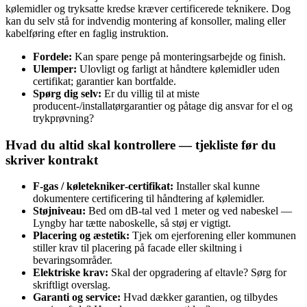
kølemidler og tryksatte kredse kræver certificerede teknikere. Dog
kan du selv stå for indvendig montering af konsoller, maling eller
kabelføring efter en faglig instruktion.
Fordele:
Kan spare penge på monteringsarbejde og finish.
Ulemper:
Ulovligt og farligt at håndtere kølemidler uden
certifikat; garantier kan bortfalde.
Spørg dig selv:
Er du villig til at miste
producent‑/installatørgarantier og påtage dig ansvar for el og
trykprøvning?
Hvad du altid skal kontrollere — tjekliste før du
skriver kontrakt
F‑gas / køletekniker‑certifikat:
Installer skal kunne
dokumentere certificering til håndtering af kølemidler.
Støjniveau:
Bed om dB‑tal ved 1 meter og ved nabeskel —
Lyngby har tætte naboskelle, så støj er vigtigt.
Placering og æstetik:
Tjek om ejerforening eller kommunen
stiller krav til placering på facade eller skiltning i
bevaringsområder.
Elektriske krav:
Skal der opgradering af eltavle? Sørg for
skriftligt overslag.
Garanti og service:
Hvad dækker garantien, og tilbydes