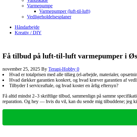
Vandskade
Varmepumpe
Varmepumper (luft-til-luft)
Vedligeholdelsesplaner
Håndarbejde
Kreativ / DIY
Få tilbud på luft-til-luft varmepumper i Øs
november 25, 2025
By
Terapi-Hobby
0
Hvad er totalprisen med alle tillæg (el‑arbejde, materialer, opsætni
Hvad dækker garantien konkret, og hvad kræver garantien af vedl
Tilbyder I serviceaftale, og hvad koster en årlig eftersyn?
Få altid mindst 2–3 skriftlige tilbud, sammenlign på samme specifikati
reparation. Og hey — hvis du vil, kan du sende mig tilbuddene; jeg ki