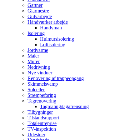
Gartner
Glarmestre
Gulvarbejde
Håndværker arbejde
Handyman
Isolering
Hulmursisolering
Loftisolering
Jordvarme
Maler
Murer
Nedrivning
Nye vinduer
Renovering af trappeopgang
Skimmelsvamp
Solceller
Strømpeforing
Tagrenovering
Tagmaling/tagafrensning
Tilbygninger
Tilstandsrapport
Totalentreprise
TV-inspektion
Udestuer