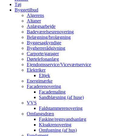
Tøj
Byggetilbud
Algerens
Altaner
Anlægsarbejde
Badeværelsesrenovering
Belægning/brolægning
Byggesagkyndige
Bygherrerådgivning
Carporte/garager
Dørtelefonanlæg
Ejendomsservice/Viceværtservice
Elektriker
Eltjek
Energimærke
Facaderenovering
Facademaling
Sandblæsning (af huse)
VVS
Faldstammerenovering
Omfangsdræn
Faskine/regnvandsanlæg
Kloakrenovering
Omfugning (af hus)
Fundament