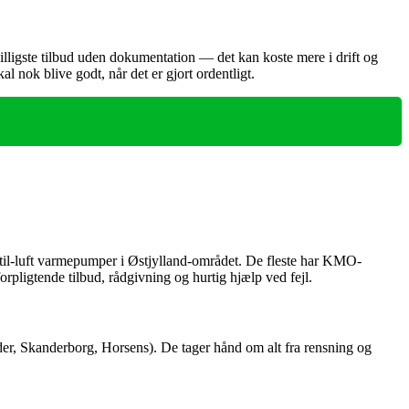
billigste tilbud uden dokumentation — det kan koste mere i drift og
nok blive godt, når det er gjort ordentligt.
-til-luft varmepumper i Østjylland-området. De fleste har KMO-
rpligtende tilbud, rådgivning og hurtig hjælp ved fejl.
Odder, Skanderborg, Horsens). De tager hånd om alt fra rensning og