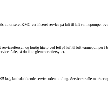
autoriseret KMO-certificeret service på luft til luft varmepumper over
erviceeftersyn og hurtig hjælp ved fejl på luft til luft varmepumper i b
erviceaftale, så du ikke glemmer eftersynet.
a 995 kr.), landsdækkende service uden binding. Servicerer alle mærker o