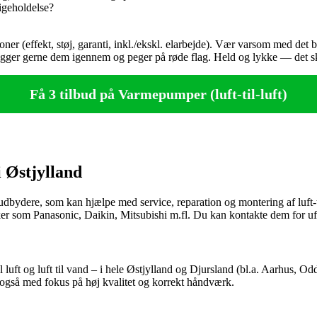
igeholdelse?
oner (effekt, støj, garanti, inkl./ekskl. elarbejde). Vær varsom med det 
gger gerne dem igennem og peger på røde flag. Held og lykke — det skal 
Få 3 tilbud på Varmepumper (luft-til-luft)
i Østjylland
ceudbydere, som kan hjælpe med service, reparation og montering af luft
ker som Panasonic, Daikin, Mitsubishi m.fl. Du kan kontakte dem for ufo
l luft og luft til vand – i hele Østjylland og Djursland (bl.a. Aarhus, 
s også med fokus på høj kvalitet og korrekt håndværk.