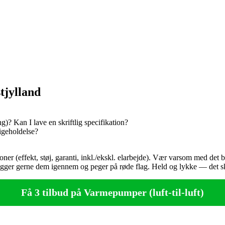
tjylland
ng)? Kan I lave en skriftlig specifikation?
igeholdelse?
oner (effekt, støj, garanti, inkl./ekskl. elarbejde). Vær varsom med det 
gger gerne dem igennem og peger på røde flag. Held og lykke — det skal 
Få 3 tilbud på Varmepumper (luft-til-luft)