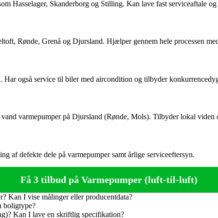
 som Hasselager, Skanderborg og Stilling. Kan lave fast serviceaftale 
ltoft, Rønde, Grenå og Djursland. Hjælper gennem hele processen med
Har også service til biler med aircondition og tilbyder konkurrencedygt
uft til vand varmepumper på Djursland (Rønde, Mols). Tilbyder lokal viden 
ning af defekte dele på varmepumper samt årlige serviceeftersyn.
Få 3 tilbud på Varmepumper (luft-til-luft)
 Kan I vise målinger eller producentdata?
n boligtype?
ng)? Kan I lave en skriftlig specifikation?