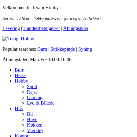
Skip
Velkommen til Terapi Hobby
to
the
Her kan du få alt i hobby udstyr, som garn og andet lækkert
content
Levering
|
Handelsbetingelser
|
Åbningstider
Terapi Hobby
Popular searches:
Garn
|
Strikkepinde
|
Syning
Åbningstider: Man-Fre 10:00-16:00
Børn
Helse
Hobby
Sport
Rejse
Gaming
Lyd & Billede
Hus
Bil
Have
Køkken
Værktøj
Kontor