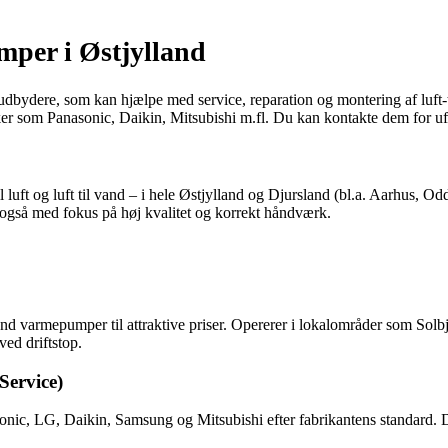
umper i Østjylland
ceudbydere, som kan hjælpe med service, reparation og montering af luft
ker som Panasonic, Daikin, Mitsubishi m.fl. Du kan kontakte dem for ufo
l luft og luft til vand – i hele Østjylland og Djursland (bl.a. Aarhus, 
s også med fokus på høj kvalitet og korrekt håndværk.
l vand varmepumper til attraktive priser. Opererer i lokalområder som So
ved driftstop.
Service)
ic, LG, Daikin, Samsung og Mitsubishi efter fabrikantens standard. D