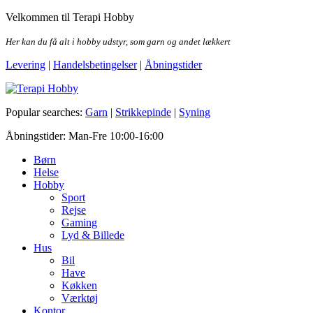
Skip
Velkommen til Terapi Hobby
to
the
Her kan du få alt i hobby udstyr, som garn og andet lækkert
content
Levering
|
Handelsbetingelser
|
Åbningstider
Terapi Hobby
Popular searches:
Garn
|
Strikkepinde
|
Syning
Åbningstider: Man-Fre 10:00-16:00
Børn
Helse
Hobby
Sport
Rejse
Gaming
Lyd & Billede
Hus
Bil
Have
Køkken
Værktøj
Kontor