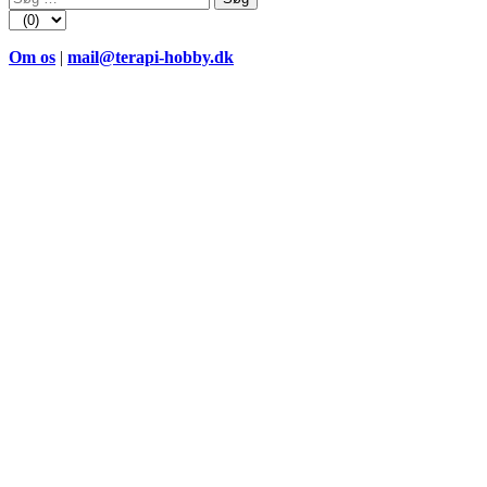
efter:
Om os
|
mail@terapi-hobby.dk