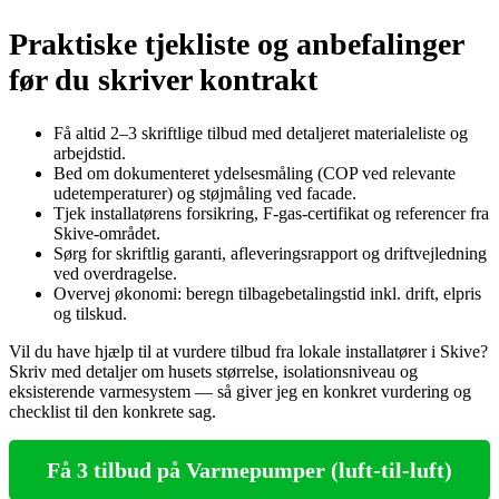
Praktiske tjekliste og anbefalinger
før du skriver kontrakt
Få altid 2–3 skriftlige tilbud med detaljeret materialeliste og
arbejdstid.
Bed om dokumenteret ydelsesmåling (COP ved relevante
udetemperaturer) og støjmåling ved facade.
Tjek installatørens forsikring, F‑gas‑certifikat og referencer fra
Skive‑området.
Sørg for skriftlig garanti, afleveringsrapport og driftvejledning
ved overdragelse.
Overvej økonomi: beregn tilbagebetalingstid inkl. drift, elpris
og tilskud.
Vil du have hjælp til at vurdere tilbud fra lokale installatører i Skive?
Skriv med detaljer om husets størrelse, isolationsniveau og
eksisterende varmesystem — så giver jeg en konkret vurdering og
checklist til den konkrete sag.
Få 3 tilbud på Varmepumper (luft-til-luft)