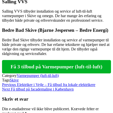
Salling VVS
Salling VVS tilbyder installation og service af luft-til-luft
varmepumper i Skive og omegn. De har mange års erfaring og
tilbyder både private og erhvervskunder en professionel service.
Bedre Bad Skive (Bjarne Jespersen – Bedre Energi)
Bedre Bad Skive tilbyder installation og service af varmepumper til
både private og erhverv. De har erfarne teknikere og hjælper med at
vælge den rigtige varmepumpe til dit hjem. De tilbyder også
rådgivning og serviceaftaler.
Få 3 tilbud på Varmepumper (luft-til-luft)
Category
Varmepumper (luft-til-luft)
Tags
Skive
Indlægsnavigation
Previous
Previous
Elektriker i Vejle – Få tilbud fra lokale elektrikere
Post
Next
Next
Få tilbud på facademaling i København
Post
Skriv et svar
Din e-mailadresse vil ikke blive publiceret.
Krævede felter er