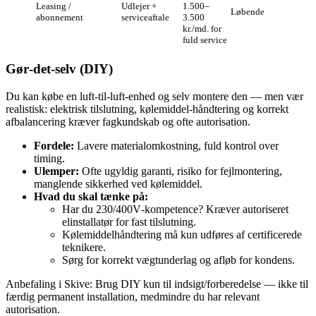
Leasing /
Udlejer +
1.500–
Løbende
abonnement
serviceaftale
3.500
kr./md. for
fuld service
Gør‑det‑selv (DIY)
Du kan købe en luft‑til‑luft‑enhed og selv montere den — men vær
realistisk: elektrisk tilslutning, kølemiddel‑håndtering og korrekt
afbalancering kræver fagkundskab og ofte autorisation.
Fordele:
Lavere materialomkostning, fuld kontrol over
timing.
Ulemper:
Ofte ugyldig garanti, risiko for fejlmontering,
manglende sikkerhed ved kølemiddel.
Hvad du skal tænke på:
Har du 230/400V‑kompetence? Kræver autoriseret
elinstallatør for fast tilslutning.
Kølemiddelhåndtering må kun udføres af certificerede
teknikere.
Sørg for korrekt vægtunderlag og afløb for kondens.
Anbefaling i Skive: Brug DIY kun til indsigt/forberedelse — ikke til
færdig permanent installation, medmindre du har relevant
autorisation.