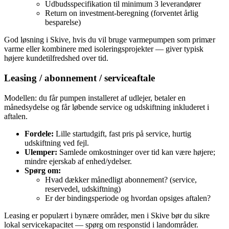
Udbudsspecifikation til minimum 3 leverandører
Return on investment‑beregning (forventet årlig
besparelse)
God løsning i Skive, hvis du vil bruge varmepumpen som primær
varme eller kombinere med isoleringsprojekter — giver typisk
højere kundetilfredshed over tid.
Leasing / abonnement / serviceaftale
Modellen: du får pumpen installeret af udlejer, betaler en
månedsydelse og får løbende service og udskiftning inkluderet i
aftalen.
Fordele:
Lille startudgift, fast pris på service, hurtig
udskiftning ved fejl.
Ulemper:
Samlede omkostninger over tid kan være højere;
mindre ejerskab af enhed/ydelser.
Spørg om:
Hvad dækker månedligt abonnement? (service,
reservedel, udskiftning)
Er der bindingsperiode og hvordan opsiges aftalen?
Leasing er populært i bynære områder, men i Skive bør du sikre
lokal servicekapacitet — spørg om responstid i landområder.