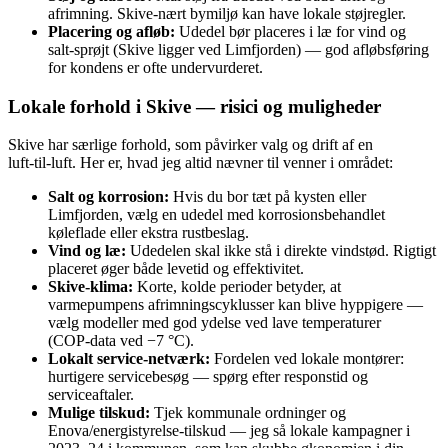
afrimning. Skive‑nært bymiljø kan have lokale støjregler.
Placering og afløb:
Udedel bør placeres i læ for vind og
salt‑sprøjt (Skive ligger ved Limfjorden) — god afløbsføring
for kondens er ofte undervurderet.
Lokale forhold i Skive — risici og muligheder
Skive har særlige forhold, som påvirker valg og drift af en
luft‑til‑luft. Her er, hvad jeg altid nævner til venner i området:
Salt og korrosion:
Hvis du bor tæt på kysten eller
Limfjorden, vælg en udedel med korrosionsbehandlet
køleflade eller ekstra rustbeslag.
Vind og læ:
Udedelen skal ikke stå i direkte vindstød. Rigtigt
placeret øger både levetid og effektivitet.
Skive‑klima:
Korte, kolde perioder betyder, at
varmepumpens afrimningscyklusser kan blive hyppigere —
vælg modeller med god ydelse ved lave temperaturer
(COP‑data ved −7 °C).
Lokalt service‑netværk:
Fordelen ved lokale montører:
hurtigere servicebesøg — spørg efter responstid og
serviceaftaler.
Mulige tilskud:
Tjek kommunale ordninger og
Enova/energistyrelse‑tilskud — jeg så lokale kampagner i