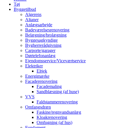
Tøj
Byggetilbud
Algerens
Altaner
Anlægsarbejde
Badeværelsesrenovering
Belægning/brolægning
Byggesagkyndige
Bygherrerådgivning
Carporte/garager
Dørtelefonanlæg
Ejendomsservice/Viceværtservice
Elektriker
Eltjek
Energimærke
Facaderenovering
Facademaling
Sandblæsning (af huse)
VVS
Faldstammerenovering
Omfangsdræn
Faskine/regnvandsanlæg
Kloakrenovering
Omfugning (af hus)
Fundament