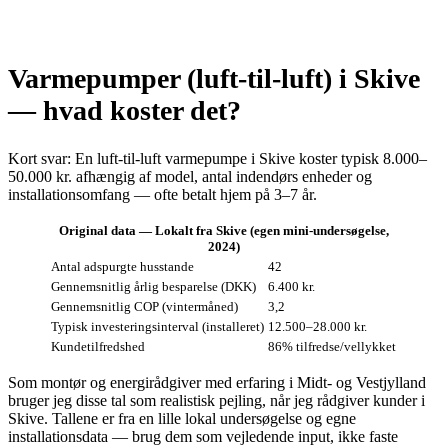
Varmepumper (luft-til-luft) i Skive
— hvad koster det?
Kort svar: En luft‑til‑luft varmepumpe i Skive koster typisk 8.000–
50.000 kr. afhængig af model, antal indendørs enheder og
installationsomfang — ofte betalt hjem på 3–7 år.
Original data — Lokalt fra Skive (egen mini‑undersøgelse,
2024)
Antal adspurgte husstande
42
Gennemsnitlig årlig besparelse (DKK)
6.400 kr.
Gennemsnitlig COP (vintermåned)
3,2
Typisk investeringsinterval (installeret)
12.500–28.000 kr.
Kundetilfredshed
86% tilfredse/vellykket
Som montør og energirådgiver med erfaring i Midt- og Vestjylland
bruger jeg disse tal som realistisk pejling, når jeg rådgiver kunder i
Skive. Tallene er fra en lille lokal undersøgelse og egne
installationsdata — brug dem som vejledende input, ikke faste