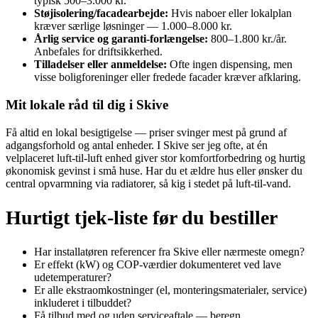
typisk 500–3.000 kr.
Støjisolering/facadearbejde:
Hvis naboer eller lokalplan
kræver særlige løsninger — 1.000–8.000 kr.
Årlig service og garanti‑forlængelse:
800–1.800 kr./år.
Anbefales for driftsikkerhed.
Tilladelser eller anmeldelse:
Ofte ingen dispensing, men
visse boligforeninger eller fredede facader kræver afklaring.
Mit lokale råd til dig i Skive
Få altid en lokal besigtigelse — priser svinger mest på grund af
adgangsforhold og antal enheder. I Skive ser jeg ofte, at én
velplaceret luft‑til‑luft enhed giver stor komfortforbedring og hurtig
økonomisk gevinst i små huse. Har du et ældre hus eller ønsker du
central opvarmning via radiatorer, så kig i stedet på luft‑til‑vand.
Hurtigt tjek‑liste før du bestiller
Har installatøren referencer fra Skive eller nærmeste omegn?
Er effekt (kW) og COP‑værdier dokumenteret ved lave
udetemperaturer?
Er alle ekstraomkostninger (el, monteringsmaterialer, service)
inkluderet i tilbuddet?
Få tilbud med og uden serviceaftale — beregn