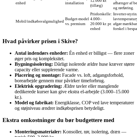
12.000 kr.
enhed
installation
afhænger af b
(tillæg)
og rørføring.
Prisforskelle:
Inverter‑styri
Budget‑model
4.000–
lavtemperatur
Mobil/indkøbsvalgmulighed
vs. premium
20.000 kr. pr.
afgør mærkbar
enhed
forskel i bespa
Hvad påvirker prisen i Skive?
Antal indendørs enheder:
Én enhed er billigst — flere zoner
øger pris og kompleksitet.
Bygningsisolering:
Dårligt isolerede ældre huse kræver større
capacity eller supplerende varme.
Placering og montage:
Facade vs. loft, adgangsforhold,
borearbejde gennem mur påvirker timeforbrug.
Elektrisk opgradering:
Ældre tavler eller manglende
dedikerede kurser kan give ekstra el‑arbejde (3.000–15.000
kr.).
Model og fabrikat:
Energiklasse, COP ved lave temperaturer
og støjniveau ændrer indkøbsprisen betydeligt.
Ekstra omkostninger du bør budgettere med
Monteringsmaterialer:
Konsoller, rør, isolering, dræn —