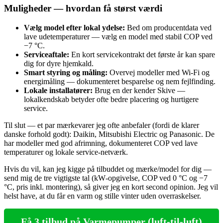
Muligheder — hvordan få størst værdi
Vælg model efter lokal ydelse:
Bed om producentdata ved
lave udetemperaturer — vælg en model med stabil COP ved
−7 °C.
Serviceaftale:
En kort servicekontrakt det første år kan spare
dig for dyre hjemkald.
Smart styring og måling:
Overvej modeller med Wi‑Fi og
energimåling — dokumenteret besparelse og nem fejlfinding.
Lokale installatører:
Brug en der kender Skive —
lokalkendskab betyder ofte bedre placering og hurtigere
service.
Til slut — et par mærkevarer jeg ofte anbefaler (fordi de klarer
danske forhold godt): Daikin, Mitsubishi Electric og Panasonic. De
har modeller med god afrimning, dokumenteret COP ved lave
temperaturer og lokale service‑netværk.
Hvis du vil, kan jeg kigge på tilbuddet og mærke/model for dig —
send mig de tre vigtigste tal (kW‑opgivelse, COP ved 0 °C og −7
°C, pris inkl. montering), så giver jeg en kort second opinion. Jeg vil
helst have, at du får en varm og stille vinter uden overraskelser.
Få 3 tilbud på Varmepumper (luft-til-luft)