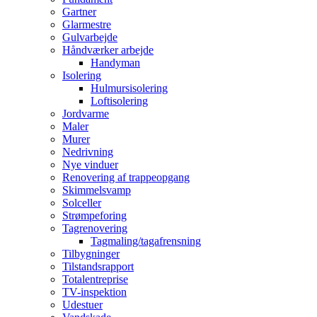
Gartner
Glarmestre
Gulvarbejde
Håndværker arbejde
Handyman
Isolering
Hulmursisolering
Loftisolering
Jordvarme
Maler
Murer
Nedrivning
Nye vinduer
Renovering af trappeopgang
Skimmelsvamp
Solceller
Strømpeforing
Tagrenovering
Tagmaling/tagafrensning
Tilbygninger
Tilstandsrapport
Totalentreprise
TV-inspektion
Udestuer