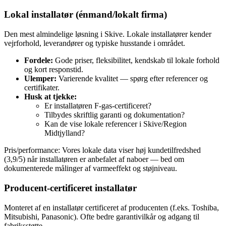
Lokal installatør (énmand/lokalt firma)
Den mest almindelige løsning i Skive. Lokale installatører kender
vejrforhold, leverandører og typiske husstande i området.
Fordele:
Gode priser, fleksibilitet, kendskab til lokale forhold
og kort responstid.
Ulemper:
Varierende kvalitet — spørg efter referencer og
certifikater.
Husk at tjekke:
Er installatøren F-gas‑certificeret?
Tilbydes skriftlig garanti og dokumentation?
Kan de vise lokale referencer i Skive/Region
Midtjylland?
Pris/performance: Vores lokale data viser høj kundetilfredshed
(3,9/5) når installatøren er anbefalet af naboer — bed om
dokumenterede målinger af varmeeffekt og støjniveau.
Producent‑certificeret installatør
Monteret af en installatør certificeret af producenten (f.eks. Toshiba,
Mitsubishi, Panasonic). Ofte bedre garantivilkår og adgang til
fabriksstøtte.