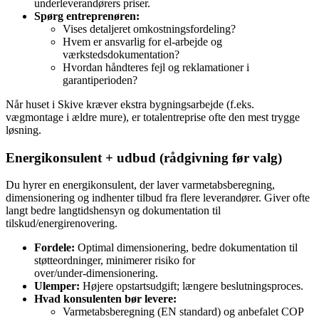
underleverandørers priser.
Spørg entreprenøren:
Vises detaljeret omkostningsfordeling?
Hvem er ansvarlig for el‑arbejde og
værkstedsdokumentation?
Hvordan håndteres fejl og reklamationer i
garantiperioden?
Når huset i Skive kræver ekstra bygningsarbejde (f.eks.
vægmontage i ældre mure), er totalentreprise ofte den mest trygge
løsning.
Energikonsulent + udbud (rådgivning før valg)
Du hyrer en energikonsulent, der laver varmetabsberegning,
dimensionering og indhenter tilbud fra flere leverandører. Giver ofte
langt bedre langtidshensyn og dokumentation til
tilskud/energirenovering.
Fordele:
Optimal dimensionering, bedre dokumentation til
støtteordninger, minimerer risiko for
over/under‑dimensionering.
Ulemper:
Højere opstartsudgift; længere beslutningsproces.
Hvad konsulenten bør levere:
Varmetabsberegning (EN standard) og anbefalet COP