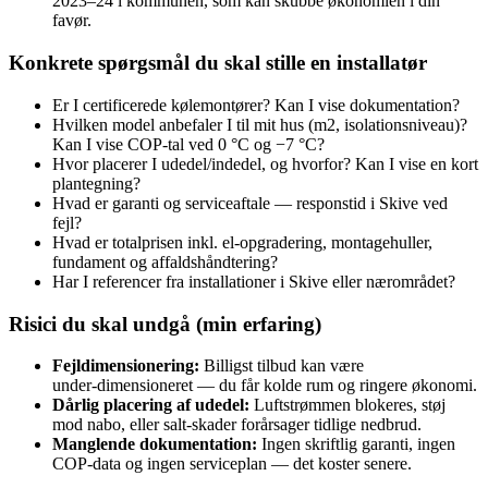
2023–24 i kommunen, som kan skubbe økonomien i din
favør.
Konkrete spørgsmål du skal stille en installatør
Er I certificerede kølemontører? Kan I vise dokumentation?
Hvilken model anbefaler I til mit hus (m2, isolationsniveau)?
Kan I vise COP‑tal ved 0 °C og −7 °C?
Hvor placerer I udedel/indedel, og hvorfor? Kan I vise en kort
plantegning?
Hvad er garanti og serviceaftale — responstid i Skive ved
fejl?
Hvad er totalprisen inkl. el‑opgradering, montagehuller,
fundament og affaldshåndtering?
Har I referencer fra installationer i Skive eller nærområdet?
Risici du skal undgå (min erfaring)
Fejldimensionering:
Billigst tilbud kan være
under‑dimensioneret — du får kolde rum og ringere økonomi.
Dårlig placering af udedel:
Luftstrømmen blokeres, støj
mod nabo, eller salt‑skader forårsager tidlige nedbrud.
Manglende dokumentation:
Ingen skriftlig garanti, ingen
COP‑data og ingen serviceplan — det koster senere.