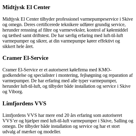
Midtjysk El Center
Midtjysk El Center tilbyder professionel varmepumpeservice i Skive
og omegn. Deres certificerede teknikere udfører grundig service,
herunder rensning af filtre og varmeveksler, kontrol af kølemiddel
og tæthed samt driftstest. De har særlig erfaring med luft-til-luft
varmepumper og sikrer, at din varmepumpe kører effektivt og
sikkert hele året.
Cramer El-Service
Cramer El-Service er et autoriseret kølefirma med KMO-
godkendelse og specialister i montering, fejlsøgning og reparation af
varmepumper. De har erfaring med alle typer varmepumper,
herunder luft-til-luft, og tilbyder både installation og service i Skive
og Viborg.
Limfjordens VVS
Limfjordens VVS har mere end 20 års erfaring som autoriseret
VVS’er og hjælper med luft-til-luft varmepumper i Skive, Salling og
omegn. De tilbyder både installation og service og har et stort
udvalg af mærker og modeller.