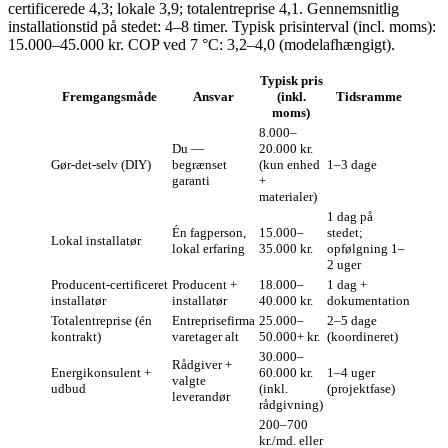
certificerede 4,3; lokale 3,9; totalentreprise 4,1. Gennemsnitlig
installationstid på stedet: 4–8 timer. Typisk prisinterval (incl. moms):
15.000–45.000 kr. COP ved 7 °C: 3,2–4,0 (modelafhængigt).
Typisk pris
Fremgangsmåde
Ansvar
(inkl.
Tidsramme
moms)
8.000–
Du —
20.000 kr.
Gør‑det‑selv (DIY)
begrænset
(kun enhed
1–3 dage
garanti
+
materialer)
1 dag på
Én fagperson,
15.000–
stedet;
Lokal installatør
lokal erfaring
35.000 kr.
opfølgning 1–
2 uger
Producent‑certificeret
Producent +
18.000–
1 dag +
installatør
installatør
40.000 kr.
dokumentation
Totalentreprise (én
Entreprisefirma
25.000–
2–5 dage
kontrakt)
varetager alt
50.000+ kr.
(koordineret)
30.000–
Rådgiver +
Energikonsulent +
60.000 kr.
1–4 uger
valgte
udbud
(inkl.
(projektfase)
leverandør
rådgivning)
200–700
kr./md. eller