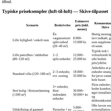
tilbud.
Typiske priseksempler (luft‑til‑luft) — Skive‑tilpasset
Estimeret
Kommentar
Scenario
Beskrivelse
pris (inkl.
Skive
moms)
Én
Hurtig montag
vægmonteret
8.000–
lavt indkøb; 
Lille lejlighed / enkelt rum
split‑enhed
15.000 kr.
som supplemen
(20–40 m²)
elvarme.
Typisk nok i
Lille parcelhus / rækkehus
1–2
12.000–
velisolerede h
(80–120 m²)
split‑enheder
25.000 kr.
ofte bedste
pris/ydelse.
Anbefales at p
2–3 enheder,
18.000–
enheder strate
Standard villa (120–180 m²)
evt. zoning
35.000 kr.
for jævn varme
hele huset.
Flere enheder 
3+ enheder,
bedre komfort
Stor bolig / flerzoneløsning
flere
30.000–
øger installati
(>200 m²)
indendørs
50.000+ kr.
og
enheder
driftsomkostn
Ofte lavere en
5.000–
Udskiftning af gammel
Fjernelse + ny
nyinstallatio