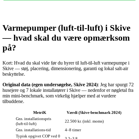
Varmepumper (luft‑til‑luft) i Skive
— hvad skal du være opmærksom
på?
Kort: Hvad du skal vide før du hyrer til luft‑til‑luft varmepumpe i
Skive — støj, placering, dimensionering, garanti og lokal salt‑air
beskyttelse.
Original data (egen undersøgelse, Skive 2024)
: Jeg har spurgt 72
husejere og 7 lokale installatører i Skive — nedenfor er nøgletal fra
min mini‑benchmark, som virkelig hjælper med at vurdere
tilbuddene.
MetriK
Værdi (Skive‑benchmark 2024)
Gns. installationspris
22.500 kr. (inkl. moms)
(luft‑til‑luft)
Gns. installations‑tid
4–8 timer
Typisk opgivet COP ved 0
3,2–3,8