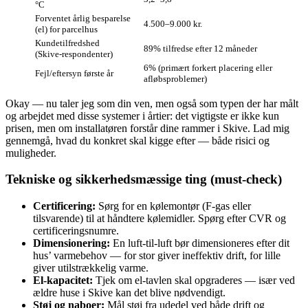
°C
Forventet årlig besparelse
4.500–9.000 kr.
(el) for parcelhus
Kundetilfredshed
89% tilfredse efter 12 måneder
(Skive‑respondenter)
6% (primært forkert placering eller
Fejl/eftersyn første år
afløbsproblemer)
Okay — nu taler jeg som din ven, men også som typen der har målt
og arbejdet med disse systemer i årtier: det vigtigste er ikke kun
prisen, men om installatøren forstår dine rammer i Skive. Lad mig
gennemgå, hvad du konkret skal kigge efter — både risici og
muligheder.
Tekniske og sikkerhedsmæssige ting (must‑check)
Certificering:
Sørg for en kølemontør (F‑gas eller
tilsvarende) til at håndtere kølemidler. Spørg efter CVR og
certificeringsnumre.
Dimensionering:
En luft‑til‑luft bør dimensioneres efter dit
hus’ varmebehov — for stor giver ineffektiv drift, for lille
giver utilstrækkelig varme.
El‑kapacitet:
Tjek om el‑tavlen skal opgraderes — især ved
ældre huse i Skive kan det blive nødvendigt.
Støj og naboer:
Mål støj fra udedel ved både drift og