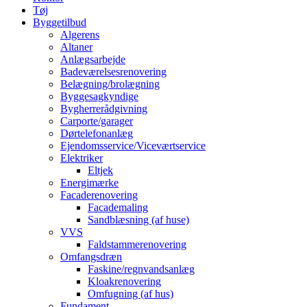
Tøj
Byggetilbud
Algerens
Altaner
Anlægsarbejde
Badeværelsesrenovering
Belægning/brolægning
Byggesagkyndige
Bygherrerådgivning
Carporte/garager
Dørtelefonanlæg
Ejendomsservice/Viceværtservice
Elektriker
Eltjek
Energimærke
Facaderenovering
Facademaling
Sandblæsning (af huse)
VVS
Faldstammerenovering
Omfangsdræn
Faskine/regnvandsanlæg
Kloakrenovering
Omfugning (af hus)
Fundament