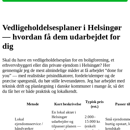
Vedligeholdelsesplaner i Helsingør
— hvordan få dem udarbejdet for
dig
Skal du have en vedligeholdelsesplan for en boligforening, et
erhvervsbyggeri eller din private ejendom i Helsingør? Her
gennemgår jeg de mest almindelige måder at få arbejdet “done for
you” — med realistiske prisindikatorer, fordele/ulemper og de
præcise spørgsmål, du bør stille leverandøren. Jeg har arbejdet med
teknisk drift og planlægning i danske kommuner i mange år, så det
du får her er både praktisk og lokalkendt.
Typisk pris
Metode
Kort beskrivelse
Passer ti
(est.)
En lokal aktør i
Helsingør
2.000–
Lokal
Små ejendomm
udarbejder og
15.000 kr.
ejendomsservice /
hurtig opstart, 
tilpasser planen —
(enkelt
håndværker
kendskab