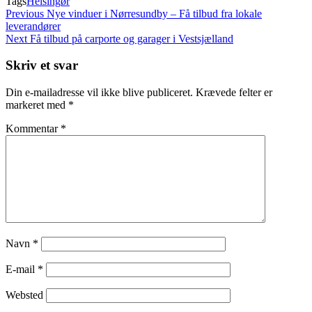
Tags
Helsingør
Indlægsnavigation
Previous
Previous
Nye vinduer i Nørresundby – Få tilbud fra lokale
Post
leverandører
Next
Next
Få tilbud på carporte og garager i Vestsjælland
Post
Skriv et svar
Din e-mailadresse vil ikke blive publiceret.
Krævede felter er
markeret med
*
Kommentar
*
Navn
*
E-mail
*
Websted