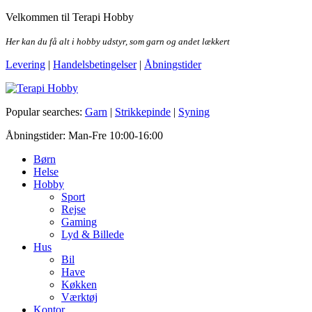
Skip
Velkommen til Terapi Hobby
to
the
Her kan du få alt i hobby udstyr, som garn og andet lækkert
content
Levering
|
Handelsbetingelser
|
Åbningstider
Terapi Hobby
Popular searches:
Garn
|
Strikkepinde
|
Syning
Åbningstider: Man-Fre 10:00-16:00
Børn
Helse
Hobby
Sport
Rejse
Gaming
Lyd & Billede
Hus
Bil
Have
Køkken
Værktøj
Kontor