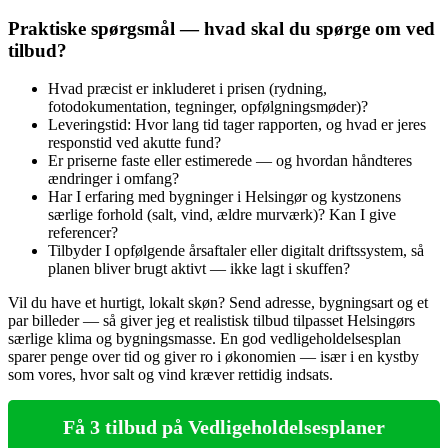
Praktiske spørgsmål — hvad skal du spørge om ved
tilbud?
Hvad præcist er inkluderet i prisen (rydning,
fotodokumentation, tegninger, opfølgningsmøder)?
Leveringstid: Hvor lang tid tager rapporten, og hvad er jeres
responstid ved akutte fund?
Er priserne faste eller estimerede — og hvordan håndteres
ændringer i omfang?
Har I erfaring med bygninger i Helsingør og kystzonens
særlige forhold (salt, vind, ældre murværk)? Kan I give
referencer?
Tilbyder I opfølgende årsaftaler eller digitalt driftssystem, så
planen bliver brugt aktivt — ikke lagt i skuffen?
Vil du have et hurtigt, lokalt skøn? Send adresse, bygningsart og et
par billeder — så giver jeg et realistisk tilbud tilpasset Helsingørs
særlige klima og bygningsmasse. En god vedligeholdelsesplan
sparer penge over tid og giver ro i økonomien — især i en kystby
som vores, hvor salt og vind kræver rettidig indsats.
Få 3 tilbud på Vedligeholdelsesplaner