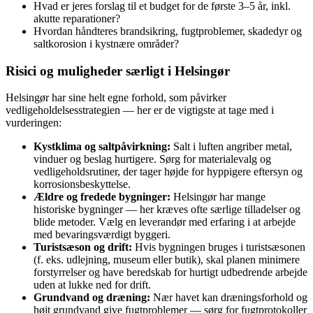
Hvad er jeres forslag til et budget for de første 3–5 år, inkl.
akutte reparationer?
Hvordan håndteres brandsikring, fugtproblemer, skadedyr og
saltkoro­sion i kystnære områder?
Risici og muligheder særligt i Helsingør
Helsingør har sine helt egne forhold, som påvirker
vedligeholdelsesstrategien — her er de vigtigste at tage med i
vurderingen:
Kystklima og saltpåvirkning:
Salt i luften angriber metal,
vinduer og beslag hurtigere. Sørg for materialevalg og
vedligeholdsrutiner, der tager højde for hyppigere eftersyn og
korrosionsbeskyttelse.
Ældre og fredede bygninger:
Helsingør har mange
historiske bygninger — her kræves ofte særlige tilladelser og
blide metoder. Vælg en leverandør med erfaring i at arbejde
med bevaringsværdigt byggeri.
Turistsæson og drift:
Hvis bygningen bruges i turistsæsonen
(f. eks. udlejning, museum eller butik), skal planen minimere
forstyrrelser og have beredskab for hurtigt udbedrende arbejde
uden at lukke ned for drift.
Grundvand og dræning:
Nær havet kan dræningsforhold og
højt grundvand give fugtproblemer — sørg for fugtprotokoller