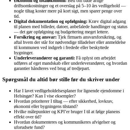
Økonomi og totaløkonomi:
Bed om både årlige
driftsomkostninger og et overslag på 5–10 års vedligehold —
nogle tiltag koster mere på kort sigt, men sparer penge over
tid.
Digital dokumentation og opfølgning:
Kræv digital adgang
til planen med billeder, datoer, anbefalede handlinger og status
— det gør opfølgning og budgettering meget lettere.
Forsikring og ansvar:
Tjek firmaets ansvarsforsikring, og
aftal hvem der står for nødvendige tilladelser eller anmeldelse
til kommunen ved indgreb i fredede eller beskyttede
bygninger.
Underleverandører og garanti:
Få oplyst om arbejdet
udføres af eget mandskab eller underleverandører, og hvordan
garantier håndteres ved brug af tredjepart.
Spørgsmål du altid bør stille før du skriver under
Har I lavet vedligeholdelsesplaner for lignende ejendomme i
Helsingør? Kan I vise eksempler?
Hvordan prioriterer I tiltag — efter sikkerhed, lovkrav,
økonomi eller bygningens tilstand?
Hvilke målepunkter og KPI’er bruger I til at følge planens
effekt over tid?
Hvordan dokumenteres og kommunikeres afvigelser og
uforudsete fund?