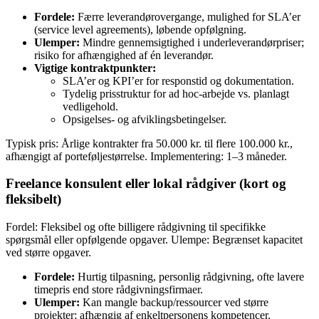
Fordele:
Færre leverandørovergange, mulighed for SLA’er
(service level agreements), løbende opfølgning.
Ulemper:
Mindre gennemsigtighed i underleverandørpriser;
risiko for afhængighed af én leverandør.
Vigtige kontraktpunkter:
SLA’er og KPI’er for responstid og dokumentation.
Tydelig prisstruktur for ad hoc-arbejde vs. planlagt
vedligehold.
Opsigelses- og afviklingsbetingelser.
Typisk pris: Årlige kontrakter fra 50.000 kr. til flere 100.000 kr.,
afhængigt af porteføljestørrelse. Implementering: 1–3 måneder.
Freelance konsulent eller lokal rådgiver (kort og
fleksibelt)
Fordel: Fleksibel og ofte billigere rådgivning til specifikke
spørgsmål eller opfølgende opgaver. Ulempe: Begrænset kapacitet
ved større opgaver.
Fordele:
Hurtig tilpasning, personlig rådgivning, ofte lavere
timepris end store rådgivningsfirmaer.
Ulemper:
Kan mangle backup/ressourcer ved større
projekter; afhængig af enkeltpersonens kompetencer.