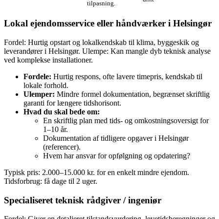
tilpasning.
Lokal ejendomsservice eller håndværker i Helsingør
Fordel: Hurtig opstart og lokalkendskab til klima, byggeskik og
leverandører i Helsingør. Ulempe: Kan mangle dyb teknisk analyse
ved komplekse installationer.
Fordele:
Hurtig respons, ofte lavere timepris, kendskab til
lokale forhold.
Ulemper:
Mindre formel dokumentation, begrænset skriftlig
garanti for længere tidshorisont.
Hvad du skal bede om:
En skriftlig plan med tids- og omkostningsoversigt for
1–10 år.
Dokumentation af tidligere opgaver i Helsingør
(referencer).
Hvem har ansvar for opfølgning og opdatering?
Typisk pris: 2.000–15.000 kr. for en enkelt mindre ejendom.
Tidsforbrug: få dage til 2 uger.
Specialiseret teknisk rådgiver / ingeniør
Fordel: Giver en detaljeret tilstandsvurdering, levetidsberegninger og