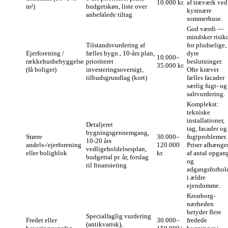
10.000 kr.
af træværk ved
m²)
budgetskøn, liste over
kystnære
anbefalede tiltag
sommerhuse.
God værdi —
mindsker risik
Tilstandsvurdering af
for pludselige,
Ejerforening /
fælles bygn., 10‑års plan,
dyre
10.000–
rækkehusbebyggelse
prioriteret
beslutninger.
35.000 kr.
(få boliger)
investeringsoversigt,
Ofte kræver
tilbudsgrundlag (kort)
fælles facader
særlig fugt- og
saltvurdering.
Komplekst:
tekniske
installationer,
Detaljeret
tag, facader og
bygningsgennemgang,
Større
30.000–
fugtproblemer.
10‑20 års
andels-/ejerforening
120.000
Priser afhænge
vedligeholdelsesplan,
eller boligblok
kr.
af antal opgan
budgettal pr. år, forslag
og
til finansiering
adgangsforhol
i ældre
ejendomme.
Kronborg-
nærheden
betyder flere
Specialfaglig vurdering
Fredet eller
30.000–
fredede
(antikvarisk),