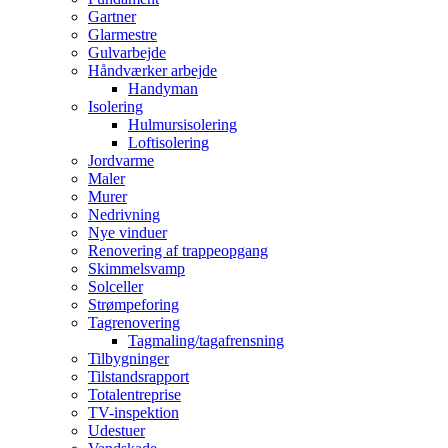
Gartner
Glarmestre
Gulvarbejde
Håndværker arbejde
Handyman
Isolering
Hulmursisolering
Loftisolering
Jordvarme
Maler
Murer
Nedrivning
Nye vinduer
Renovering af trappeopgang
Skimmelsvamp
Solceller
Strømpeforing
Tagrenovering
Tagmaling/tagafrensning
Tilbygninger
Tilstandsrapport
Totalentreprise
TV-inspektion
Udestuer