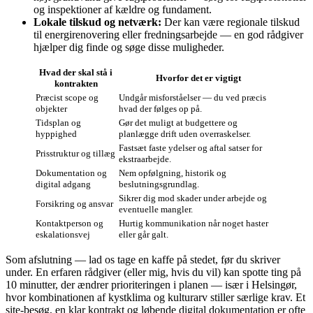
og inspektioner af kældre og fundament.
Lokale tilskud og netværk:
Der kan være regionale tilskud
til energirenovering eller fredningsarbejde — en god rådgiver
hjælper dig finde og søge disse muligheder.
Hvad der skal stå i
Hvorfor det er vigtigt
kontrakten
Præcist scope og
Undgår misforståelser — du ved præcis
objekter
hvad der følges op på.
Tidsplan og
Gør det muligt at budgettere og
hyppighed
planlægge drift uden overraskelser.
Fastsæt faste ydelser og aftal satser for
Prisstruktur og tillæg
ekstraarbejde.
Dokumentation og
Nem opfølgning, historik og
digital adgang
beslutningsgrundlag.
Sikrer dig mod skader under arbejde og
Forsikring og ansvar
eventuelle mangler.
Kontaktperson og
Hurtig kommunikation når noget haster
eskalationsvej
eller går galt.
Som afslutning — lad os tage en kaffe på stedet, før du skriver
under. En erfaren rådgiver (eller mig, hvis du vil) kan spotte ting på
10 minutter, der ændrer prioriteringen i planen — især i Helsingør,
hvor kombinationen af kystklima og kulturarv stiller særlige krav. Et
site-besøg, en klar kontrakt og løbende digital dokumentation er ofte