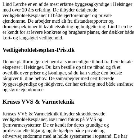
Lind Lerche er en af de mest erfarne byggesagkyndige i Helsingør
med over 20 års erfaring. De tilbyder detaljerede
vedligeholdelsesplaner til både ejerforeninger og private
ejendomme. De arbejder med alt fra tilstandsrapporter og
droneinspektioner til kvalitetssikring og budgettering. Lind Lerche
er kendt for at levere konkrete og brugbare planer, der dækker både
kort- og langsigtet vedligehold.
Vedligeholdelsesplan-Pris.dk
Denne platform gør det nemt at sammenligne tilbud fra flere lokale
eksperter i Helsingør. Du kan bestille op til tre tilbud og få et
overblik over priser og løsninger, så du kan vælge den bedste
rådgiver til dine behov. De samarbejder med certificerede
byggesagkyndige og rådgivere, der har erfaring med både småhuse
og større ejendomme.
Kruses VVS & Varmeteknik
Kruses VVS & Varmeteknik tilbyder skræddersyede
vedligeholdelsesplaner, især med fokus på VVS og
fjernvarmesystemer. De er kendt for deres grundige og
professionelle tilgang, og de hjælper både private og
erhvervsejendomme med at holde systemerne i topstand. De har