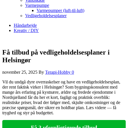
Vandskade
Varmepumpe
Varmepumper (luft-til-luft)
Vedligeholdelsesplaner
Håndarbejde
Kreativ / DIY
Få tilbud på vedligeholdelsesplaner i
Helsingør
november 25, 2025
By
Terapi-Hobby
0
Vil du undgå dyre overraskelser og have en vedligeholdelsesplan,
der rent faktisk virker i Helsingør? Som bygningskonsulent med
mange års erfaring på kystnære, ældre og fredede ejendomme i
Nordsjælland får du her et kort, fagligt og praktisk overblik:
realistiske priser, hvad der følger med, skjulte omkostninger og de
præcise spørgsmål, der sikrer en holdbar plan. Læs videre — få
tryghed og styr på budgettet.
Få 3 uforpligtigende tilbud