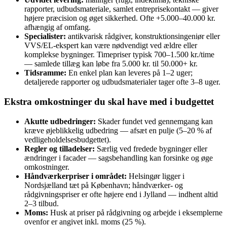
rapporter, udbudsmateriale, samlet entreprisekontakt — giver
højere præcision og øget sikkerhed. Ofte +5.000–40.000 kr.
afhængig af omfang.
Specialister:
antikvarisk rådgiver, konstruktionsingeniør eller
VVS/EL-ekspert kan være nødvendigt ved ældre eller
komplekse bygninger. Timepriser typisk 700–1.500 kr./time
— samlede tillæg kan løbe fra 5.000 kr. til 50.000+ kr.
Tidsramme:
En enkel plan kan leveres på 1–2 uger;
detaljerede rapporter og udbudsmaterialer tager ofte 3–8 uger.
Ekstra omkostninger du skal have med i budgettet
Akutte udbedringer:
Skader fundet ved gennemgang kan
kræve øjeblikkelig udbedring — afsæt en pulje (5–20 % af
vedligeholdelsesbudgettet).
Regler og tilladelser:
Særlig ved fredede bygninger eller
ændringer i facader — sagsbehandling kan forsinke og øge
omkostninger.
Håndværkerpriser i området:
Helsingør ligger i
Nordsjælland tæt på København; håndværker- og
rådgivningspriser er ofte højere end i Jylland — indhent altid
2–3 tilbud.
Moms:
Husk at priser på rådgivning og arbejde i eksemplerne
ovenfor er angivet inkl. moms (25 %).