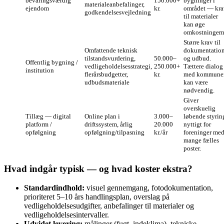
bevaringsværdig
150.000+
bygninger i
materialeanbefalinger,
ejendom
kr.
området — kra
godkendelsesvejledning
til materialer
kan øge
omkostningern
Større krav til
Omfattende teknisk
dokumentatio
tilstandsvurdering,
50.000–
og udbud.
Offentlig bygning /
vedligeholdelsesstrategi,
250.000+
Tættere dialog
institution
flerårsbudgetter,
kr.
med kommune
udbudsmateriale
kan være
nødvendig.
Giver
overskuelig
Tillæg — digital
Online plan i
3.000–
løbende styrin
platform /
driftssystem, årlig
20.000
nyttigt for
opfølgning
opfølgning/tilpasning
kr./år
foreninger me
mange fælles
poster.
Hvad indgår typisk — og hvad koster ekstra?
Standardindhold:
visuel gennemgang, fotodokumentation,
prioriteret 5–10 års handlingsplan, overslag på
vedligeholdelsesudgifter, anbefalinger til materialer og
vedligeholdelsesintervaller.
Udvidet levering:
målinger (fugt, indeklima), tekniske