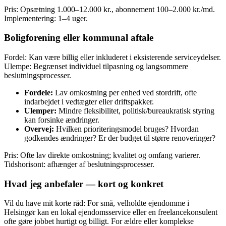
Pris: Opsætning 1.000–12.000 kr., abonnement 100–2.000 kr./md.
Implementering: 1–4 uger.
Boligforening eller kommunal aftale
Fordel: Kan være billig eller inkluderet i eksisterende serviceydelser.
Ulempe: Begrænset individuel tilpasning og langsommere
beslutningsprocesser.
Fordele:
Lav omkostning per enhed ved stordrift, ofte
indarbejdet i vedtægter eller driftspakker.
Ulemper:
Mindre fleksibilitet, politisk/bureaukratisk styring
kan forsinke ændringer.
Overvej:
Hvilken prioriteringsmodel bruges? Hvordan
godkendes ændringer? Er der budget til større renoveringer?
Pris: Ofte lav direkte omkostning; kvalitet og omfang varierer.
Tidshorisont: afhænger af beslutningsprocesser.
Hvad jeg anbefaler — kort og konkret
Vil du have mit korte råd: For små, velholdte ejendomme i
Helsingør kan en lokal ejendomsservice eller en freelancekonsulent
ofte gøre jobbet hurtigt og billigt. For ældre eller komplekse