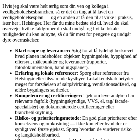
Hvis jeg skal være helt ærlig som din ven og kollega i
vedligeholdelsesbranchen, så er det én ting at få lavet en
vedligeholdelsesplan — og en anden at få den til at virke i praksis,
især her i Helsingør. Her får du mine bedste råd til, hvad du skal
overveje, hvilke faldgruber du skal undgå, og hvilke lokale
muligheder du kan udnytte, så du får mest for pengene og undgår
dyre overraskelser.
Klart scope og leverancer:
Sørg for at få tydeligt beskrevet
hvad planen indeholder: objekter, bygningsdele, hyppighed af
eftersyn, målepunkter og leverancer (rapporter,
fotodokumentation, handlingsplaner).
Erfaring og lokale referencer:
Spørg efter referencer fra
Helsingør eller tilsvarende kystbyer. Lokalkendskab betyder
meget for forståelsen af saltpåvirkning, ventilationsadfærd, og
ældre bygningers særheder.
Kompetencer og certificeringer:
Tjek om leverandøren har
relevante fagfolk (bygningskyndige, VVS, el, tag/ facade-
specialister) og dokumenterede certificeringer eller
branchetilknytning.
Risiko- og prioriteringsmetode:
En god plan prioriterer efter
konsekvens og omkostning — ikke kun efter hvad der er
synligt ved første øjekast. Spørg hvordan de vurderer risiko
og langtidsholdbarhed.