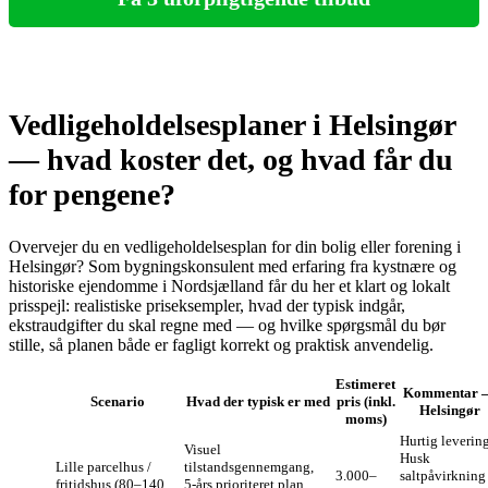
Vedligeholdelsesplaner i Helsingør
— hvad koster det, og hvad får du
for pengene?
Overvejer du en vedligeholdelsesplan for din bolig eller forening i
Helsingør? Som bygningskonsulent med erfaring fra kystnære og
historiske ejendomme i Nordsjælland får du her et klart og lokalt
prisspejl: realistiske priseksempler, hvad der typisk indgår,
ekstraudgifter du skal regne med — og hvilke spørgsmål du bør
stille, så planen både er fagligt korrekt og praktisk anvendelig.
Estimeret
Kommentar 
Scenario
Hvad der typisk er med
pris (inkl.
Helsingør
moms)
Hurtig levering
Visuel
Husk
Lille parcelhus /
tilstandsgennemgang,
3.000–
saltpåvirkning
fritidshus (80–140
5‑års prioriteret plan,