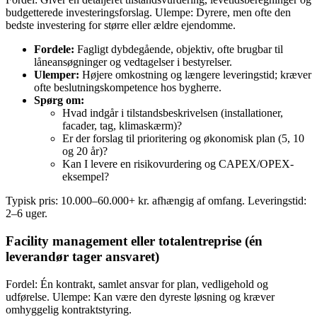
budgetterede investeringsforslag. Ulempe: Dyrere, men ofte den
bedste investering for større eller ældre ejendomme.
Fordele:
Fagligt dybdegående, objektiv, ofte brugbar til
låneansøgninger og vedtagelser i bestyrelser.
Ulemper:
Højere omkostning og længere leveringstid; kræver
ofte beslutningskompetence hos bygherre.
Spørg om:
Hvad indgår i tilstandsbeskrivelsen (installationer,
facader, tag, klimaskærm)?
Er der forslag til prioritering og økonomisk plan (5, 10
og 20 år)?
Kan I levere en risikovurdering og CAPEX/OPEX-
eksempel?
Typisk pris: 10.000–60.000+ kr. afhængig af omfang. Leveringstid:
2–6 uger.
Facility management eller totalentreprise (én
leverandør tager ansvaret)
Fordel: Én kontrakt, samlet ansvar for plan, vedligehold og
udførelse. Ulempe: Kan være den dyreste løsning og kræver
omhyggelig kontraktstyring.