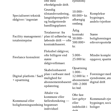
ofte med
ejendom)
efterfølgende drift.
Grundig
10.000–
tilstandsvurdering,
Komplekse
Specialiseret teknisk
60.000+ kr.
langtidsperspektiv
bygninger,
rådgiver / ingeniør
afhængig
og budgetterede
andels-/ejerfor
omfang
handlingsplaner.
Årlig
Totalansvar: fra
kontrakt
Større
Facility management /
plan til udførelse og
50.000–
boligforeninger
totalentreprise
løbende drift — ofte
500.000+
erhvervsportefø
kontraktbaseret.
kr.
Fleksibel rådgiver,
ofte billigere end
5.000–
Mindre komple
Freelance konsulent
større
25.000 kr.
opgaver, sparri
rådgiverfirmaer.
Opsætning
Skabelonbaseret
1.000–
plan i software med
Foreninger med 
Digital platform / SaaS
12.000 kr. +
mulighed for
ejendomme, øn
+ opsætning
abonnement
abonnementsbaseret
digital drift
100–2.000
opdatering.
kr./md.
Aftaler via
Ofte fast
kommune eller
lavt gebyr
Kommunalt eje
Kommunal eller
fællesforsikring —
eller
bygninger, soci
boligforeningsordning
begrænset
indeholdt i
boliger
individuel
drift