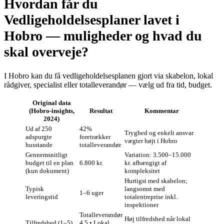
Hvordan får du
Vedligeholdelsesplaner lavet i
Hobro — muligheder og hvad du
skal overveje?
I Hobro kan du få vedligeholdelsesplanen gjort via skabelon, lokal
rådgiver, specialist eller totalleverandør — vælg ud fra tid, budget.
Original data
(Hobro‑insights,
Resultat
Kommentar
2024)
Ud af 250
42%
Tryghed og enkelt ansvar
adspurgte
foretrækker
vægter højt i Hobro
husstande
totalleverandør
Gennemsnitligt
Variation: 3.500–15.000
budget til en plan
6.800 kr.
kr. afhængigt af
(kun dokument)
kompleksitet
Hurtigst med skabelon;
Typisk
langsomst med
1–6 uger
leveringstid
totalentreprise inkl.
inspektioner
Totalleverandør
Høj tilfredshed når lokal
Tilfredshed (1–5)
4,5 • Lokal