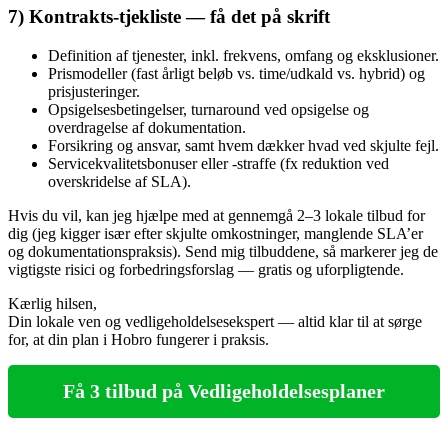
7) Kontrakts‑tjekliste — få det på skrift
Definition af tjenester, inkl. frekvens, omfang og eksklusioner.
Prismodeller (fast årligt beløb vs. time/udkald vs. hybrid) og
prisjusteringer.
Opsigelsesbetingelser, turnaround ved opsigelse og
overdragelse af dokumentation.
Forsikring og ansvar, samt hvem dækker hvad ved skjulte fejl.
Servicekvalitetsbonuser eller -straffe (fx reduktion ved
overskridelse af SLA).
Hvis du vil, kan jeg hjælpe med at gennemgå 2–3 lokale tilbud for
dig (jeg kigger især efter skjulte omkostninger, manglende SLA’er
og dokumentationspraksis). Send mig tilbuddene, så markerer jeg de
vigtigste risici og forbedringsforslag — gratis og uforpligtende.
Kærlig hilsen,
Din lokale ven og vedligeholdelsesekspert — altid klar til at sørge
for, at din plan i Hobro fungerer i praksis.
Få 3 tilbud på Vedligeholdelsesplaner