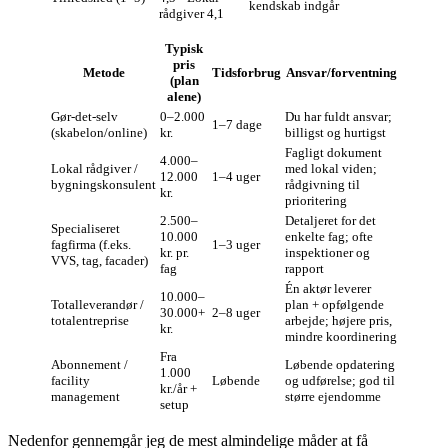
kendskab indgår
rådgiver 4,1
Typisk
pris
Metode
Tidsforbrug
Ansvar/forventning
(plan
alene)
Gør‑det‑selv
0–2.000
Du har fuldt ansvar;
1–7 dage
(skabelon/online)
kr.
billigst og hurtigst
Fagligt dokument
4.000–
Lokal rådgiver /
med lokal viden;
12.000
1–4 uger
bygningskonsulent
rådgivning til
kr.
prioritering
2.500–
Detaljeret for det
Specialiseret
10.000
enkelte fag; ofte
fagfirma (f.eks.
1–3 uger
kr. pr.
inspektioner og
VVS, tag, facader)
fag
rapport
Én aktør leverer
10.000–
Totalleverandør /
plan + opfølgende
30.000+
2–8 uger
totalentreprise
arbejde; højere pris,
kr.
mindre koordinering
Fra
Abonnement /
Løbende opdatering
1.000
facility
Løbende
og udførelse; god til
kr./år +
management
større ejendomme
setup
Nedenfor gennemgår jeg de mest almindelige måder at få