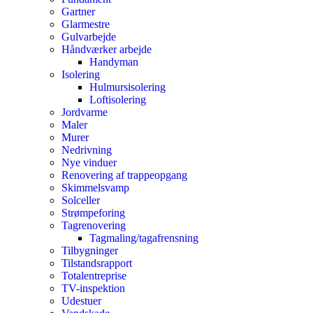
Gartner
Glarmestre
Gulvarbejde
Håndværker arbejde
Handyman
Isolering
Hulmursisolering
Loftisolering
Jordvarme
Maler
Murer
Nedrivning
Nye vinduer
Renovering af trappeopgang
Skimmelsvamp
Solceller
Strømpeforing
Tagrenovering
Tagmaling/tagafrensning
Tilbygninger
Tilstandsrapport
Totalentreprise
TV-inspektion
Udestuer