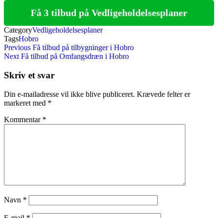
Få 3 tilbud på Vedligeholdelsesplaner
Category
Vedligeholdelsesplaner
Tags
Hobro
Indlægsnavigation
Previous
Previous
Få tilbud på tilbygninger i Hobro
Post
Next
Next
Få tilbud på Omfangsdræn i Hobro
Post
Skriv et svar
Din e-mailadresse vil ikke blive publiceret.
Krævede felter er
markeret med
*
Kommentar
*
Navn
*
E-mail
*