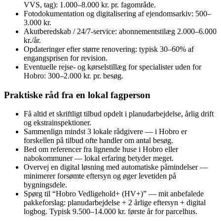
VVS, tag): 1.000–8.000 kr. pr. fagområde.
Fotodokumentation og digitalisering af ejendomsarkiv: 500–
3.000 kr.
Akutberedskab / 24/7-service: abonnementstilæg 2.000–6.000
kr./år.
Opdateringer efter større renovering: typisk 30–60% af
engangsprisen for revision.
Eventuelle rejse- og kørselstillæg for specialister uden for
Hobro: 300–2.000 kr. pr. besøg.
Praktiske råd fra en lokal fagperson
Få altid et skriftligt tilbud opdelt i planudarbejdelse, årlig drift
og ekstrainspektioner.
Sammenlign mindst 3 lokale rådgivere — i Hobro er
forskellen på tilbud ofte handler om antal besøg.
Bed om referencer fra lignende huse i Hobro eller
nabokommuner — lokal erfaring betyder meget.
Overvej en digital løsning med automatiske påmindelser —
minimerer forsømte eftersyn og øger levetiden på
bygningsdele.
Spørg til “Hobro Vedligehold+ (HV+)” — mit anbefalede
pakkeforslag: planudarbejdelse + 2 årlige eftersyn + digital
logbog. Typisk 9.500–14.000 kr. første år for parcelhus.