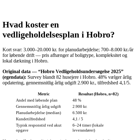
Hvad koster en
vedligeholdelsesplan i Hobro?
Kort svar: 3.000–20.000 kr. for planudarbejdelse; 700–8.000 kr./år
for løbende drift — pris afhænger af boligtype, kompleksitet og
lokal dækning i Hobro.
Original data — “Hobro Vedligeholdsundersøgelse 2025”
(egendata):
Survey blandt 82 husejere i Hobro. 48% vælger årlig
opdatering, gennemsnitlig årlig udgift 2.900 kr., tilfredshed 4,1/5.
Metric
Resultat (Hobro, n=82)
Andel med løbende plan
48 %
Gennemsnitlig årlig udgift
2.900 kr.
Planudarbejdelse (median)
6.500 kr.
Kundetilfredshed
4,1 / 5
Typisk responstid ved akut
6–24 timer (lokale
opgave
leverandører)