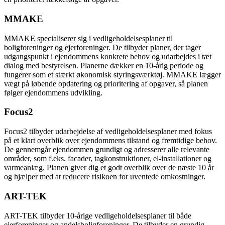
MMAKE
MMAKE specialiserer sig i vedligeholdelsesplaner til
boligforeninger og ejerforeninger. De tilbyder planer, der tager
udgangspunkt i ejendommens konkrete behov og udarbejdes i tæt
dialog med bestyrelsen. Planerne dækker en 10-årig periode og
fungerer som et stærkt økonomisk styringsværktøj. MMAKE lægger
vægt på løbende opdatering og prioritering af opgaver, så planen
følger ejendommens udvikling.
Focus2
Focus2 tilbyder udarbejdelse af vedligeholdelsesplaner med fokus
på et klart overblik over ejendommens tilstand og fremtidige behov.
De gennemgår ejendommen grundigt og adresserer alle relevante
områder, som f.eks. facader, tagkonstruktioner, el-installationer og
varmeanlæg. Planen giver dig et godt overblik over de næste 10 år
og hjælper med at reducere risikoen for uventede omkostninger.
ART-TEK
ART-TEK tilbyder 10-årige vedligeholdelsesplaner til både
ejerforeninger og andelsboligforeninger. De tilbyder en grundig