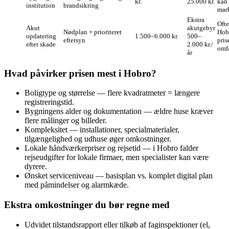
kr.
25.000 kr.
kan
institution
brandsikring
mar
Ekstra
Ofte
Akut
akutgebyr
Nødplan + prioriteret
Hobr
opdatering
1.500–6.000 kr.
500–
eftersyn
pris
efter skade
2.000 kr./
omf
år
Hvad påvirker prisen mest i Hobro?
Boligtype og størrelse — flere kvadratmeter = længere
registreringstid.
Bygningens alder og dokumentation — ældre huse kræver
flere målinger og billeder.
Kompleksitet — installationer, specialmaterialer,
tilgængelighed og udhuse øger omkostninger.
Lokale håndværkerpriser og rejsetid — i Hobro falder
rejseudgifter for lokale firmaer, men specialister kan være
dyrere.
Ønsket serviceniveau — basisplan vs. komplet digital plan
med påmindelser og alarmkæde.
Ekstra omkostninger du bør regne med
Udvidet tilstandsrapport eller tilkøb af faginspektioner (el,