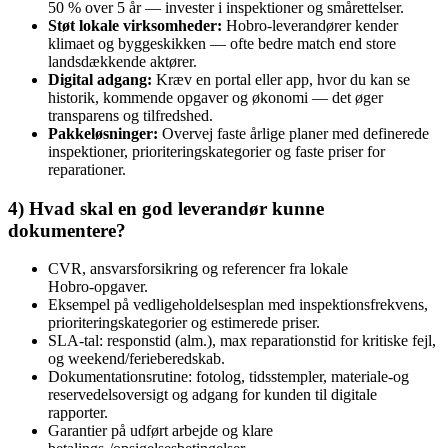
50 % over 5 år — invester i inspektioner og smårettelser.
Støt lokale virksomheder:
Hobro‑leverandører kender
klimaet og byggeskikken — ofte bedre match end store
landsdækkende aktører.
Digital adgang:
Kræv en portal eller app, hvor du kan se
historik, kommende opgaver og økonomi — det øger
transparens og tilfredshed.
Pakkeløsninger:
Overvej faste årlige planer med definerede
inspektioner, prioriteringskategorier og faste priser for
reparationer.
4) Hvad skal en god leverandør kunne
dokumentere?
CVR, ansvarsforsikring og referencer fra lokale
Hobro‑opgaver.
Eksempel på vedligeholdelsesplan med inspektionsfrekvens,
prioriteringskategorier og estimerede priser.
SLA‑tal: responstid (alm.), max reparationstid for kritiske fejl,
og weekend/ferieberedskab.
Dokumentationsrutine: fotolog, tidsstempler, materiale‑og
reservedelsoversigt og adgang for kunden til digitale
rapporter.
Garantier på udført arbejde og klare