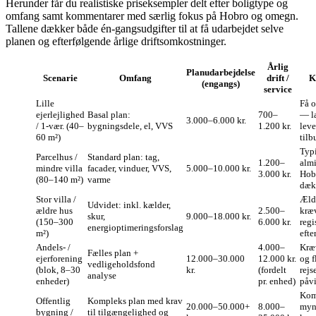
Herunder får du realistiske priseksempler delt efter boligtype og
omfang samt kommentarer med særlig fokus på Hobro og omegn.
Tallene dækker både én‑gangsudgifter til at få udarbejdet selve
planen og efterfølgende årlige driftsomkostninger.
Årlig
Planudarbejdelse
Scenarie
Omfang
drift /
K
(engangs)
service
Lille
Få o
ejerlejlighed
Basal plan:
700–
— la
3.000–6.000 kr.
/ 1-vær. (40–
bygningsdele, el, VVS
1.200 kr.
leve
60 m²)
tilb
Typ
Parcelhus /
Standard plan: tag,
1.200–
almi
mindre villa
facader, vinduer, VVS,
5.000–10.000 kr.
3.000 kr.
Hob
(80–140 m²)
varme
dæk
Stor villa /
Æld
Udvidet: inkl. kælder,
ældre hus
2.500–
kræv
skur,
9.000–18.000 kr.
(150–300
6.000 kr.
regi
energioptimeringsforslag
m²)
efte
Andels- /
4.000–
Kræ
Fælles plan +
ejerforening
12.000–30.000
12.000 kr.
og f
vedligeholdsfond
(blok, 8–30
kr.
(fordelt
rejs
analyse
enheder)
pr. enhed)
påvi
Kom
Offentlig
Kompleks plan med krav
20.000–50.000+
8.000–
myn
bygning /
til tilgængelighed og