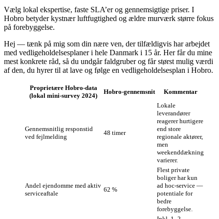
Vælg lokal ekspertise, faste SLA’er og gennemsigtige priser. I
Hobro betyder kystnær luftfugtighed og ældre murværk større fokus
på forebyggelse.
Hej — tænk på mig som din nære ven, der tilfældigvis har arbejdet
med vedligeholdelsesplaner i hele Danmark i 15 år. Her får du mine
mest konkrete råd, så du undgår faldgruber og får størst mulig værdi
af den, du hyrer til at lave og følge en vedligeholdelsesplan i Hobro.
Proprietære Hobro‑data
Hobro‑gennemsnit
Kommentar
(lokal mini‑survey 2024)
Lokale
leverandører
reagerer hurtigere
Gennemsnitlig responstid
end store
48 timer
ved fejlmelding
regionale aktører,
men
weekenddækning
varierer.
Flest private
boliger har kun
Andel ejendomme med aktiv
ad hoc‑service —
62 %
serviceaftale
potentiale for
bedre
forebyggelse.
Inkl. 1–2