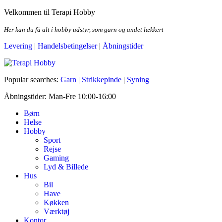
Skip
Velkommen til Terapi Hobby
to
the
Her kan du få alt i hobby udstyr, som garn og andet lækkert
content
Levering
|
Handelsbetingelser
|
Åbningstider
Terapi Hobby
Popular searches:
Garn
|
Strikkepinde
|
Syning
Åbningstider: Man-Fre 10:00-16:00
Børn
Helse
Hobby
Sport
Rejse
Gaming
Lyd & Billede
Hus
Bil
Have
Køkken
Værktøj
Kontor