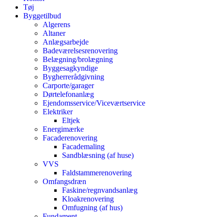
Tøj
Byggetilbud
Algerens
Altaner
Anlægsarbejde
Badeværelsesrenovering
Belægning/brolægning
Byggesagkyndige
Bygherrerådgivning
Carporte/garager
Dørtelefonanlæg
Ejendomsservice/Viceværtservice
Elektriker
Eltjek
Energimærke
Facaderenovering
Facademaling
Sandblæsning (af huse)
VVS
Faldstammerenovering
Omfangsdræn
Faskine/regnvandsanlæg
Kloakrenovering
Omfugning (af hus)
Fundament