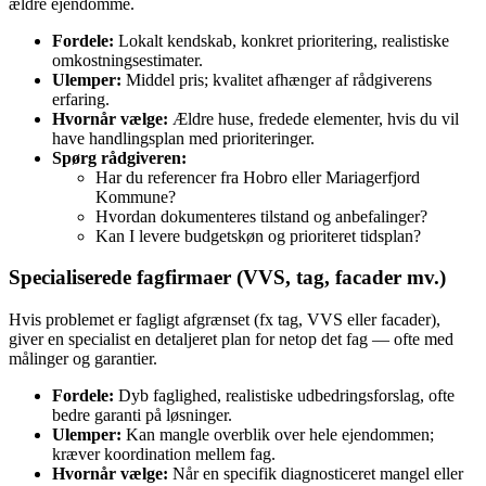
ældre ejendomme.
Fordele:
Lokalt kendskab, konkret prioritering, realistiske
omkostningsestimater.
Ulemper:
Middel pris; kvalitet afhænger af rådgiverens
erfaring.
Hvornår vælge:
Ældre huse, fredede elementer, hvis du vil
have handlingsplan med prioriteringer.
Spørg rådgiveren:
Har du referencer fra Hobro eller Mariagerfjord
Kommune?
Hvordan dokumenteres tilstand og anbefalinger?
Kan I levere budgetskøn og prioriteret tidsplan?
Specialiserede fagfirmaer (VVS, tag, facader mv.)
Hvis problemet er fagligt afgrænset (fx tag, VVS eller facader),
giver en specialist en detaljeret plan for netop det fag — ofte med
målinger og garantier.
Fordele:
Dyb faglighed, realistiske udbedringsforslag, ofte
bedre garanti på løsninger.
Ulemper:
Kan mangle overblik over hele ejendommen;
kræver koordination mellem fag.
Hvornår vælge:
Når en specifik diagnosticeret mangel eller