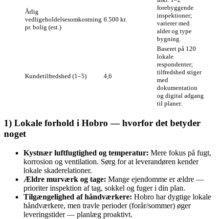
forebyggende
Årlig
inspektioner;
vedligeholdelsesomkostning
6.500 kr.
varierer med
pr. bolig (est.)
alder og type
bygning.
Baseret på 120
lokale
respondenter;
tilfredshed stiger
Kundetilfredshed (1–5)
4,6
med
dokumentation
og digital adgang
til planer.
1) Lokale forhold i Hobro — hvorfor det betyder
noget
Kystnær luftfugtighed og temperatur:
Mere fokus på fugt,
korrosion og ventilation. Sørg for at leverandøren kender
lokale skaderelationer.
Ældre murværk og tage:
Mange ejendomme er ældre —
prioriter inspektion af tag, sokkel og fuger i din plan.
Tilgængelighed af håndværkere:
Hobro har dygtige lokale
håndværkere, men travle perioder (forår/sommer) øger
leveringstider — planlæg proaktivt.