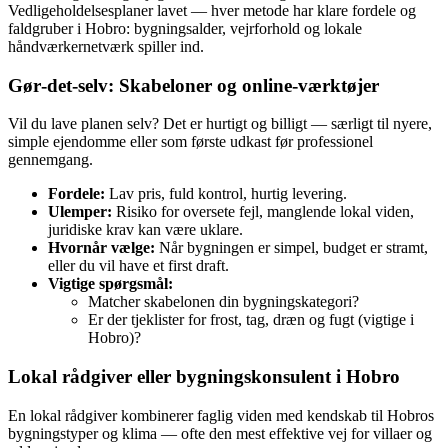
Vedligeholdelsesplaner lavet — hver metode har klare fordele og
faldgruber i Hobro: bygningsalder, vejrforhold og lokale
håndværkernetværk spiller ind.
Gør‑det‑selv: Skabeloner og online‑værktøjer
Vil du lave planen selv? Det er hurtigt og billigt — særligt til nyere,
simple ejendomme eller som første udkast før professionel
gennemgang.
Fordele:
Lav pris, fuld kontrol, hurtig levering.
Ulemper:
Risiko for oversete fejl, manglende lokal viden,
juridiske krav kan være uklare.
Hvornår vælge:
Når bygningen er simpel, budget er stramt,
eller du vil have et first draft.
Vigtige spørgsmål:
Matcher skabelonen din bygningskategori?
Er der tjeklister for frost, tag, dræn og fugt (vigtige i
Hobro)?
Lokal rådgiver eller bygningskonsulent i Hobro
En lokal rådgiver kombinerer faglig viden med kendskab til Hobros
bygningstyper og klima — ofte den mest effektive vej for villaer og