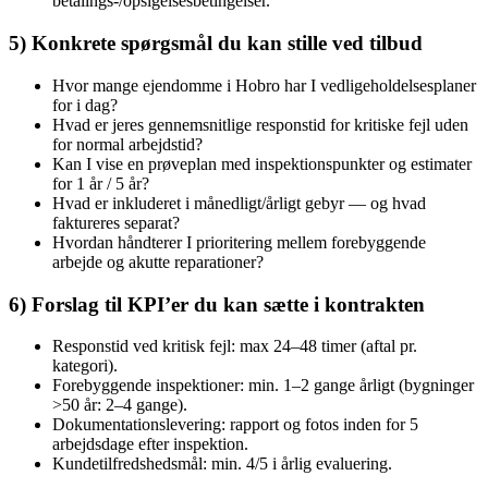
betalings‑/opsigelsesbetingelser.
5) Konkrete spørgsmål du kan stille ved tilbud
Hvor mange ejendomme i Hobro har I vedligeholdelsesplaner
for i dag?
Hvad er jeres gennemsnitlige responstid for kritiske fejl uden
for normal arbejdstid?
Kan I vise en prøveplan med inspektionspunkter og estimater
for 1 år / 5 år?
Hvad er inkluderet i månedligt/årligt gebyr — og hvad
faktureres separat?
Hvordan håndterer I prioritering mellem forebyggende
arbejde og akutte reparationer?
6) Forslag til KPI’er du kan sætte i kontrakten
Responstid ved kritisk fejl: max 24–48 timer (aftal pr.
kategori).
Forebyggende inspektioner: min. 1–2 gange årligt (bygninger
>50 år: 2–4 gange).
Dokumentationslevering: rapport og fotos inden for 5
arbejdsdage efter inspektion.
Kundetilfredshedsmål: min. 4/5 i årlig evaluering.