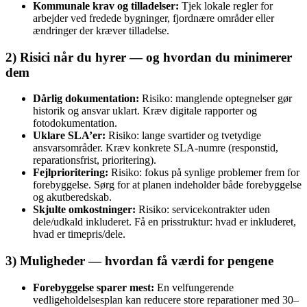
Kommunale krav og tilladelser:
Tjek lokale regler for
arbejder ved fredede bygninger, fjordnære områder eller
ændringer der kræver tilladelse.
2) Risici når du hyrer — og hvordan du minimerer
dem
Dårlig dokumentation:
Risiko: manglende optegnelser gør
historik og ansvar uklart. Kræv digitale rapporter og
fotodokumentation.
Uklare SLA’er:
Risiko: lange svartider og tvetydige
ansvarsområder. Kræv konkrete SLA‑numre (responstid,
reparationsfrist, prioritering).
Fejlprioritering:
Risiko: fokus på synlige problemer frem for
forebyggelse. Sørg for at planen indeholder både forebyggelse
og akutberedskab.
Skjulte omkostninger:
Risiko: servicekontrakter uden
dele/udkald inkluderet. Få en prisstruktur: hvad er inkluderet,
hvad er timepris/dele.
3) Muligheder — hvordan få værdi for pengene
Forebyggelse sparer mest:
En velfungerende
vedligeholdelsesplan kan reducere store reparationer med 30–