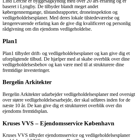
Lind Lerche er byggesagkyndig med over 20 års erfaring og er
baseret i Lyngby. De tilbyder blandt meget andet
købergennemgange, tilstandsrapporter, droneinspektion og
vedligeholdelsesplaner. Med deres lokale tilstedeværelse og
længerevarende erfaring kan de give dig kvalificeret og personlig
rådgivning om din ejendoms vedligeholdelse.
Plan1
Plan1 tilbyder drift- og vedligeholdelsesplaner og kan give dig et
uforpligtende tilbud. De hjælper med at skabe overblik over dine
vedligeholdelsesbehov og kan være med til at strukturere dine
fremtidige investeringer.
Bergelin Arkitekter
Bergelin Arkitekter udarbejder vedligeholdelsesplaner med oversigt
over større vedligeholdelsesarbejde, der skal udføres inden for de
næste 10 år. De kan give dig et struktureret overblik over din
ejendoms fremtidsplan.
Kruses VVS – Ejendomsservice København
Kruses VVS tilbyder ejendomsservice og vedligeholdelsesplaner