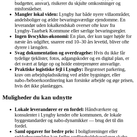
budgetter, ansvar), risikerer du skjulte omkostninger og
misforståelser.
Mangler lokal viden:
Lyngby har både nyere villaområder,
andelsboliger og ældre bevaringsværdige ejendomme. En
leverandør uden lokalkendskab overser ofte krav fra
Lyngby‑Taarbæk Kommune eller særlige bevaringsregler.
Ingen livscyklus‑økonomi:
En plan, der kun tager højde for
næste års udgifter, snarere end 10–30 års levetid, bliver ofte
dyrere i længden.
Svag dokumentation og overdragelse:
Hvis du ikke får
tydelige tjeklister, fotos, adgangskoder og en digital plan, er
det svært at følge op og holde entreprenører ansvarlige.
Praktiske logistiske fejl i Lyngby:
Begrænset parkering,
krav om arbejdspladssikring ved ældre bygninger, eller
nabo‑/beboerkoordinering kan forsinke arbejde og øge prisen,
hvis det ikke planlægges.
Muligheder du kan udnytte
Lokale leverandører er en fordel:
Håndværkere og
konsulenter i Lyngby kender ofte kommunen, de lokale
byggestandarder og nabo‑dynamikker — brug det til din
fordel.
Saml opgaver for bedre pris:
I boligforeninger eller
rækkehusområder kan fælles vedligeholdelsesplaner skabe