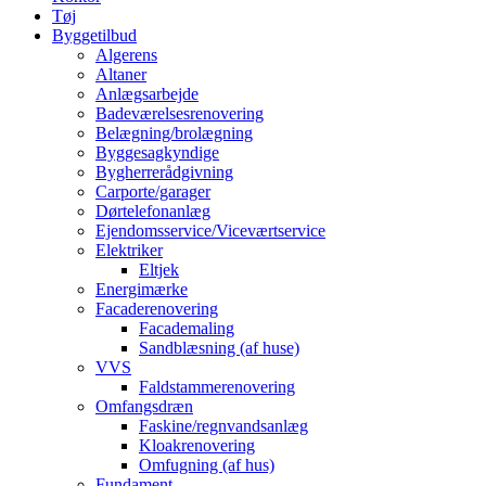
Tøj
Byggetilbud
Algerens
Altaner
Anlægsarbejde
Badeværelsesrenovering
Belægning/brolægning
Byggesagkyndige
Bygherrerådgivning
Carporte/garager
Dørtelefonanlæg
Ejendomsservice/Viceværtservice
Elektriker
Eltjek
Energimærke
Facaderenovering
Facademaling
Sandblæsning (af huse)
VVS
Faldstammerenovering
Omfangsdræn
Faskine/regnvandsanlæg
Kloakrenovering
Omfugning (af hus)
Fundament