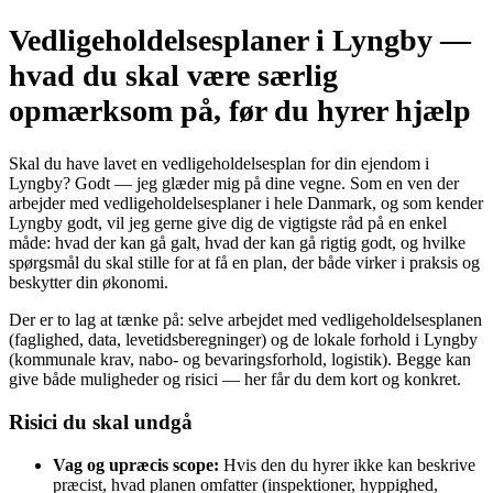
Vedligeholdelsesplaner i Lyngby —
hvad du skal være særlig
opmærksom på, før du hyrer hjælp
Skal du have lavet en vedligeholdelsesplan for din ejendom i
Lyngby? Godt — jeg glæder mig på dine vegne. Som en ven der
arbejder med vedligeholdelsesplaner i hele Danmark, og som kender
Lyngby godt, vil jeg gerne give dig de vigtigste råd på en enkel
måde: hvad der kan gå galt, hvad der kan gå rigtig godt, og hvilke
spørgsmål du skal stille for at få en plan, der både virker i praksis og
beskytter din økonomi.
Der er to lag at tænke på: selve arbejdet med vedligeholdelsesplanen
(faglighed, data, levetidsberegninger) og de lokale forhold i Lyngby
(kommunale krav, nabo- og bevaringsforhold, logistik). Begge kan
give både muligheder og risici — her får du dem kort og konkret.
Risici du skal undgå
Vag og upræcis scope:
Hvis den du hyrer ikke kan beskrive
præcist, hvad planen omfatter (inspektioner, hyppighed,