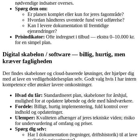
nødvendige indsatser overses.
Spørg dem om:
Er planen komplet eller kun for jeres fagområde?
Hvordan håndteres uventede fund ved udførelse?
Kan I levere dokumentation til fremtidige
ejerændringer?
Prisindikator:
Ofte indregnet i tilbud — ekstra 0–10.000 kr.
for en simpel plan.
Digital skabelon / software — billig, hurtig, men
kræver fagligheden
Der findes skabeloner og cloud‑baserede løsninger, der hjælper dig
med at lave en vedligeholdelsesplan selv. Godt valg hvis I har intern
kompetence eller ønsker lavere omkostninger.
Hvad du får:
Standardiseret plan, skabeloner for årshjul,
mulighed for at opdatere løbende og dele med håndværkere.
Fordele:
Billigt, hurtig implementering, fuld kontrol over
indhold og opdateringer.
Ulemper:
Kvaliteten afhænger af jeres tekniske viden; risiko
for undervurdering af omfang og priser.
Spørg dig selv:
Har I dokumentation (tegninger, driftshistorik) til at lave