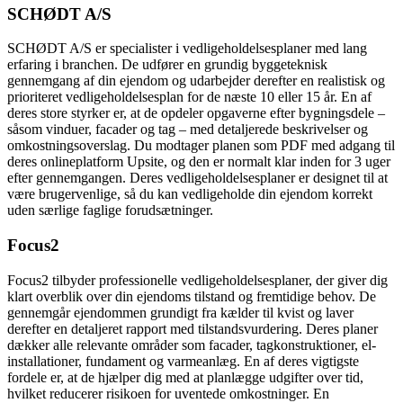
SCHØDT A/S
SCHØDT A/S er specialister i vedligeholdelsesplaner med lang
erfaring i branchen. De udfører en grundig byggeteknisk
gennemgang af din ejendom og udarbejder derefter en realistisk og
prioriteret vedligeholdelsesplan for de næste 10 eller 15 år. En af
deres store styrker er, at de opdeler opgaverne efter bygningsdele –
såsom vinduer, facader og tag – med detaljerede beskrivelser og
omkostningsoverslag. Du modtager planen som PDF med adgang til
deres onlineplatform Upsite, og den er normalt klar inden for 3 uger
efter gennemgangen. Deres vedligeholdelsesplaner er designet til at
være brugervenlige, så du kan vedligeholde din ejendom korrekt
uden særlige faglige forudsætninger.
Focus2
Focus2 tilbyder professionelle vedligeholdelsesplaner, der giver dig
klart overblik over din ejendoms tilstand og fremtidige behov. De
gennemgår ejendommen grundigt fra kælder til kvist og laver
derefter en detaljeret rapport med tilstandsvurdering. Deres planer
dækker alle relevante områder som facader, tagkonstruktioner, el-
installationer, fundament og varmeanlæg. En af deres vigtigste
fordele er, at de hjælper dig med at planlægge udgifter over tid,
hvilket reducerer risikoen for uventede omkostninger. En