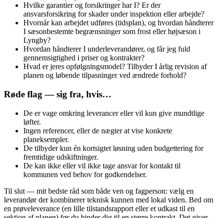
Hvilke garantier og forsikringer har I? Er der
ansvarsforsikring for skader under inspektion eller arbejde?
Hvornår kan arbejdet udføres (tidsplan), og hvordan håndterer
I sæsonbestemte begrænsninger som frost eller højsæson i
Lyngby?
Hvordan håndterer I underleverandører, og får jeg fuld
gennemsigtighed i priser og kontrakter?
Hvad er jeres opfølgningsmodel? Tilbyder I årlig revision af
planen og løbende tilpasninger ved ændrede forhold?
Røde flag — sig fra, hvis…
De er vage omkring leverancer eller vil kun give mundtlige
løfter.
Ingen referencer, eller de nægter at vise konkrete
planeksempler.
De tilbyder kun én kortsigtet løsning uden budgettering for
fremtidige udskiftninger.
De kan ikke eller vil ikke tage ansvar for kontakt til
kommunen ved behov for godkendelser.
Til slut — mit bedste råd som både ven og fagperson: vælg en
leverandør der kombinerer teknisk kunnen med lokal viden. Bed om
en prøveleverance (en lille tilstandsrapport eller et udkast til en
sektion af planen) før du binder dig til en større kontrakt. Det giver