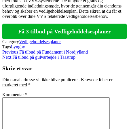
med fokus på VVS-systemerne. De tilbyder et gratis og
uforpligtende indledningsmøde, hvor de gennemgår din ejendoms
behov og skaber en vedligeholdelsesplan. Dette sikrer, at du får et
overblik over dine VVS-relaterede vedligeholdelsesbehov.
Få 3 tilbud på Vedligeholdelsesplaner
Category
Vedligeholdelsesplaner
Tags
Lyngby
Indlægsnavigation
Previous
Previous
Få tilbud på Fundament i Nordjylland
Post
Next
Next
Få tilbud på gulvarbejde i Taastrup
Post
Skriv et svar
Din e-mailadresse vil ikke blive publiceret.
Krævede felter er
markeret med
*
Kommentar
*