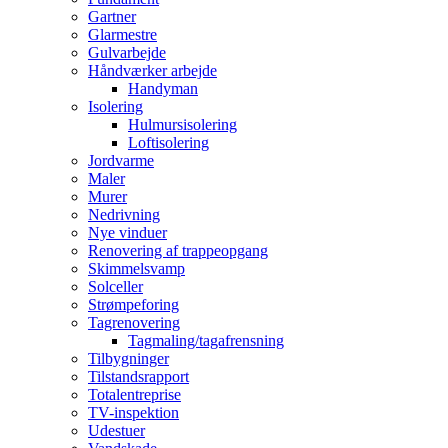
Gartner
Glarmestre
Gulvarbejde
Håndværker arbejde
Handyman
Isolering
Hulmursisolering
Loftisolering
Jordvarme
Maler
Murer
Nedrivning
Nye vinduer
Renovering af trappeopgang
Skimmelsvamp
Solceller
Strømpeforing
Tagrenovering
Tagmaling/tagafrensning
Tilbygninger
Tilstandsrapport
Totalentreprise
TV-inspektion
Udestuer