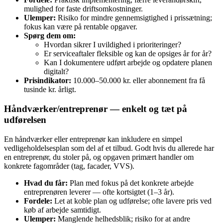
mulighed for faste driftsomkostninger.
Ulemper:
Risiko for mindre gennemsigtighed i prissætning;
fokus kan være på rentable opgaver.
Spørg dem om:
Hvordan sikrer I uvildighed i prioriteringer?
Er serviceaftaler fleksible og kan de opsiges år for år?
Kan I dokumentere udført arbejde og opdatere planen
digitalt?
Prisindikator:
10.000–50.000 kr. eller abonnement fra få
tusinde kr. årligt.
Håndværker/entreprenør — enkelt og tæt på
udførelsen
En håndværker eller entreprenør kan inkludere en simpel
vedligeholdelsesplan som del af et tilbud. Godt hvis du allerede har
en entreprenør, du stoler på, og opgaven primært handler om
konkrete fagområder (tag, facader, VVS).
Hvad du får:
Plan med fokus på det konkrete arbejde
entreprenøren leverer — ofte kortsigtet (1–3 år).
Fordele:
Let at koble plan og udførelse; ofte lavere pris ved
køb af arbejde samtidigt.
Ulemper:
Manglende helhedsblik; risiko for at andre