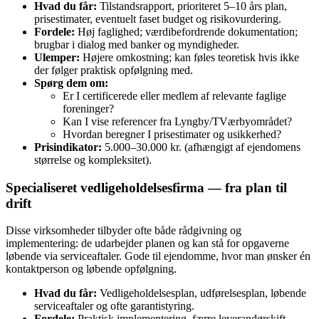
Hvad du får:
Tilstandsrapport, prioriteret 5–10 års plan,
prisestimater, eventuelt faset budget og risikovurdering.
Fordele:
Høj faglighed; værdibefordrende dokumentation;
brugbar i dialog med banker og myndigheder.
Ulemper:
Højere omkostning; kan føles teoretisk hvis ikke
der følger praktisk opfølgning med.
Spørg dem om:
Er I certificerede eller medlem af relevante faglige
foreninger?
Kan I vise referencer fra Lyngby/TVærbyområdet?
Hvordan beregner I prisestimater og usikkerhed?
Prisindikator:
5.000–30.000 kr. (afhængigt af ejendomens
størrelse og kompleksitet).
Specialiseret vedligeholdelsesfirma — fra plan til
drift
Disse virksomheder tilbyder ofte både rådgivning og
implementering: de udarbejder planen og kan stå for opgaverne
løbende via serviceaftaler. Gode til ejendomme, hvor man ønsker én
kontaktperson og løbende opfølgning.
Hvad du får:
Vedligeholdelsesplan, udførelsesplan, løbende
serviceaftaler og ofte garantistyring.
Fordele:
Praktisk implementering, færre leverandørskift,