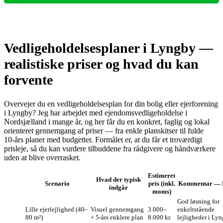
Vedligeholdelsesplaner i Lyngby —
realistiske priser og hvad du kan
forvente
Overvejer du en vedligeholdelsesplan for din bolig eller ejerforening
i Lyngby? Jeg har arbejdet med ejendomsvedligeholdelse i
Nordsjælland i mange år, og her får du en konkret, faglig og lokal
orienteret gennemgang af priser — fra enkle planskitser til fulde
10‑års planer med budgetter. Formålet er, at du får et troværdigt
prisleje, så du kan vurdere tilbuddene fra rådgivere og håndværkere
uden at blive overrasket.
Estimeret
Hvad der typisk
Scenario
pris (inkl.
Kommentar — 
indgår
moms)
God løsning for
Lille ejerlejlighed (40–
Visuel gennemgang
3.000–
enkeltstående
80 m²)
+ 5‑års enklere plan
8.000 kr.
lejligheder i Ly