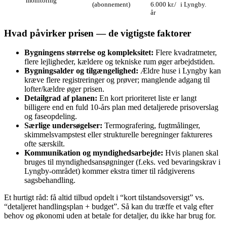
monitoring
(abonnement)
6.000 kr./
i Lyngby.
år
Hvad påvirker prisen — de vigtigste faktorer
Bygningens størrelse og kompleksitet:
Flere kvadratmeter,
flere lejligheder, kældere og tekniske rum øger arbejdstiden.
Bygningsalder og tilgængelighed:
Ældre huse i Lyngby kan
kræve flere registreringer og prøver; manglende adgang til
lofter/kældre øger prisen.
Detailgrad af planen:
En kort prioriteret liste er langt
billigere end en fuld 10‑års plan med detaljerede prisoverslag
og faseopdeling.
Særlige undersøgelser:
Termografering, fugtmålinger,
skimmelsvampstest eller strukturelle beregninger faktureres
ofte særskilt.
Kommunikation og myndighedsarbejde:
Hvis planen skal
bruges til myndighedsansøgninger (f.eks. ved bevaringskrav i
Lyngby‑området) kommer ekstra timer til rådgiverens
sagsbehandling.
Et hurtigt råd: få altid tilbud opdelt i “kort tilstandsoversigt” vs.
“detaljeret handlingsplan + budget”. Så kan du træffe et valg efter
behov og økonomi uden at betale for detaljer, du ikke har brug for.