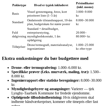
Prisindikator
Pakketype
Hvad er typisk inkluderet
(inkl. moms)
Visuel gennemgang, fotos, kort
3.000–9.000
Basis
prioriteret liste (1–5 år)
kr.
Omfattende tilstandsrapport, 10‑års
8.000–30.000
Standard
plan, budgetskøn for større poster
kr.
Standard + detailbudget,
Fuld
entreprisestyring,
20.000–
rådgivning
myndighedskontakt, 1 års
80.000+ kr.
opfølgning
Drone/termografi, materialeanalyse,
1.000–25.000
Tilføjelser
ingeniørtimer
kr. efter type
Ekstra omkostninger du bør budgettere med
Drone- eller termografering:
1.000–6.000 kr.
Specifikke prøver (f.eks. murværk, maling, træ):
1.500–
8.000 kr.
Ingeniørrapport eller statiske beregninger:
8.000–30.000
kr.
Myndighedsgebyrer og ansøgninger:
Varierer — tjek
Lyngby‑Taarbæk Kommune for fredede ejendomme.
Opfølgende tilbudsindhentning:
Hvis rådgiveren skal
indhente håndværkerpriser, kommer ofte timepris eller fast
gebyr.