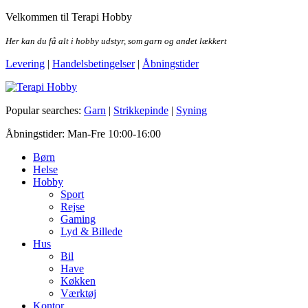
Skip
Velkommen til Terapi Hobby
to
the
Her kan du få alt i hobby udstyr, som garn og andet lækkert
content
Levering
|
Handelsbetingelser
|
Åbningstider
Terapi Hobby
Popular searches:
Garn
|
Strikkepinde
|
Syning
Åbningstider: Man-Fre 10:00-16:00
Børn
Helse
Hobby
Sport
Rejse
Gaming
Lyd & Billede
Hus
Bil
Have
Køkken
Værktøj
Kontor