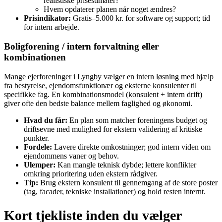
realistiske prisestimater?
Hvem opdaterer planen når noget ændres?
Prisindikator:
Gratis–5.000 kr. for software og support; tid
for intern arbejde.
Boligforening / intern forvaltning eller
kombinationen
Mange ejerforeninger i Lyngby vælger en intern løsning med hjælp
fra bestyrelse, ejendomsfunktionær og eksterne konsulenter til
specifikke fag. En kombinationsmodel (konsulent + intern drift)
giver ofte den bedste balance mellem faglighed og økonomi.
Hvad du får:
En plan som matcher foreningens budget og
driftsevne med mulighed for ekstern validering af kritiske
punkter.
Fordele:
Lavere direkte omkostninger; god intern viden om
ejendommens vaner og behov.
Ulemper:
Kan mangle teknisk dybde; lettere konflikter
omkring prioritering uden ekstern rådgiver.
Tip:
Brug ekstern konsulent til gennemgang af de store poster
(tag, facader, tekniske installationer) og hold resten internt.
Kort tjekliste inden du vælger