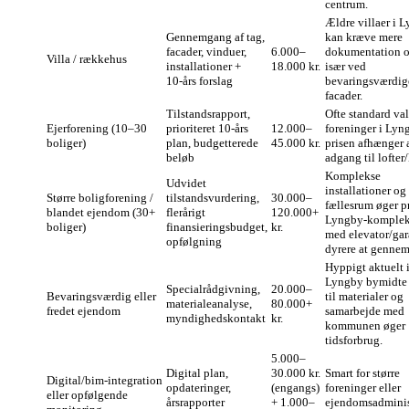
centrum.
Ældre villaer i 
Gennemgang af tag,
kan kræve mere
facader, vinduer,
6.000–
dokumentation o
Villa / rækkehus
installationer +
18.000 kr.
især ved
10‑års forslag
bevaringsværdig
facader.
Tilstandsrapport,
Ofte standard val
Ejerforening (10–30
prioriteret 10‑års
12.000–
foreninger i Ly
boliger)
plan, budgetterede
45.000 kr.
prisen afhænger 
beløb
adgang til lofter
Komplekse
Udvidet
installationer og
Større boligforening /
tilstandsvurdering,
30.000–
fællesrum øger p
blandet ejendom (30+
flerårigt
120.000+
Lyngby‑komplek
boliger)
finansieringsbudget,
kr.
med elevator/gar
opfølgning
dyrere at gennem
Hyppigt aktuelt 
Lyngby bymidte
Specialrådgivning,
20.000–
Bevaringsværdig eller
til materialer og
materialeanalyse,
80.000+
fredet ejendom
samarbejde med
myndighedskontakt
kr.
kommunen øger
tidsforbrug.
5.000–
Digital plan,
30.000 kr.
Smart for større
Digital/bim‑integration
opdateringer,
(engangs)
foreninger eller
eller opfølgende
årsrapporter
+ 1.000–
ejendomsadminis