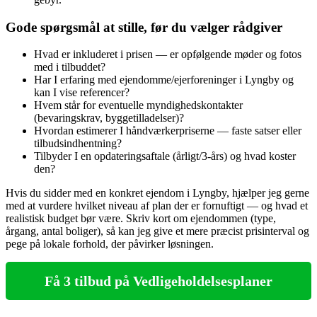
Gode spørgsmål at stille, før du vælger rådgiver
Hvad er inkluderet i prisen — er opfølgende møder og fotos
med i tilbuddet?
Har I erfaring med ejendomme/ejerforeninger i Lyngby og
kan I vise referencer?
Hvem står for eventuelle myndighedskontakter
(bevaringskrav, byggetilladelser)?
Hvordan estimerer I håndværkerpriserne — faste satser eller
tilbudsindhentning?
Tilbyder I en opdateringsaftale (årligt/3‑års) og hvad koster
den?
Hvis du sidder med en konkret ejendom i Lyngby, hjælper jeg gerne
med at vurdere hvilket niveau af plan der er fornuftigt — og hvad et
realistisk budget bør være. Skriv kort om ejendommen (type,
årgang, antal boliger), så kan jeg give et mere præcist prisinterval og
pege på lokale forhold, der påvirker løsningen.
Få 3 tilbud på Vedligeholdelsesplaner