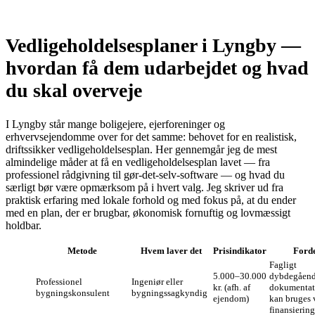
Vedligeholdelsesplaner i Lyngby —
hvordan få dem udarbejdet og hvad
du skal overveje
I Lyngby står mange boligejere, ejerforeninger og
erhvervsejendomme over for det samme: behovet for en realistisk,
driftssikker vedligeholdelsesplan. Her gennemgår jeg de mest
almindelige måder at få en vedligeholdelsesplan lavet — fra
professionel rådgivning til gør‑det‑selv‑software — og hvad du
særligt bør være opmærksom på i hvert valg. Jeg skriver ud fra
praktisk erfaring med lokale forhold og med fokus på, at du ender
med en plan, der er brugbar, økonomisk fornuftig og lovmæssigt
holdbar.
Metode
Hvem laver det
Prisindikator
Forde
Fagligt
5.000–30.000
dybdegåend
Professionel
Ingeniør eller
kr. (afh. af
dokumentati
bygningskonsulent
bygningssagkyndig
ejendom)
kan bruges 
finansiering