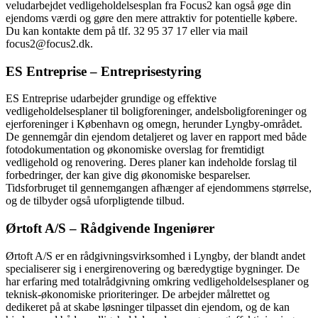
veludarbejdet vedligeholdelsesplan fra Focus2 kan også øge din
ejendoms værdi og gøre den mere attraktiv for potentielle købere.
Du kan kontakte dem på tlf. 32 95 37 17 eller via mail
focus2@focus2.dk.
ES Entreprise – Entreprisestyring
ES Entreprise udarbejder grundige og effektive
vedligeholdelsesplaner til boligforeninger, andelsboligforeninger og
ejerforeninger i København og omegn, herunder Lyngby-området.
De gennemgår din ejendom detaljeret og laver en rapport med både
fotodokumentation og økonomiske overslag for fremtidigt
vedligehold og renovering. Deres planer kan indeholde forslag til
forbedringer, der kan give dig økonomiske besparelser.
Tidsforbruget til gennemgangen afhænger af ejendommens størrelse,
og de tilbyder også uforpligtende tilbud.
Ørtoft A/S – Rådgivende Ingeniører
Ørtoft A/S er en rådgivningsvirksomhed i Lyngby, der blandt andet
specialiserer sig i energirenovering og bæredygtige bygninger. De
har erfaring med totalrådgivning omkring vedligeholdelsesplaner og
teknisk-økonomiske prioriteringer. De arbejder målrettet og
dedikeret på at skabe løsninger tilpasset din ejendom, og de kan