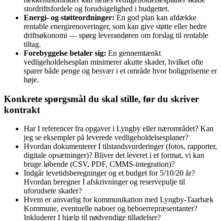
stordriftsfordele og forudsigelighed i budgettet.
Energi- og støtteordninger:
En god plan kan afdække
rentable energirenoveringer, som kan give støtte eller bedre
driftsøkonomi — spørg leverandøren om forslag til rentable
tiltag.
Forebyggelse betaler sig:
En gennemtænkt
vedligeholdelsesplan minimerer akutte skader, hvilket ofte
sparer både penge og besvær i et område hvor boligpriserne er
høje.
Konkrete spørgsmål du skal stille, før du skriver
kontrakt
Har I referencer fra opgaver i Lyngby eller nærområdet? Kan
jeg se eksempler på leverede vedligeholdelsesplaner?
Hvordan dokumenterer I tilstandsvurderinger (fotos, rapporter,
digitale opsætninger)? Bliver det leveret i et format, vi kan
bruge løbende (CSV, PDF, CMMS‑integration)?
Indgår levetidsberegninger og et budget for 5/10/20 år?
Hvordan beregner I afskrivninger og reservepulje til
uforudsete skader?
Hvem er ansvarlig for kommunikation med Lyngby‑Taarbæk
Kommune, eventuelle naboer og beboerrepræsentanter?
Inkluderer I hjælp til nødvendige tilladelser?