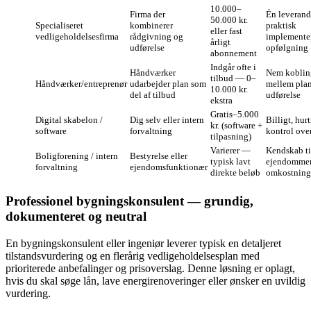
10.000–
Firma der
Én leverand
50.000 kr.
Specialiseret
kombinerer
praktisk
eller fast
vedligeholdelsesfirma
rådgivning og
implemente
årligt
udførelse
opfølgning
abonnement
Indgår ofte i
Håndværker
Nem koblin
tilbud — 0–
Håndværker/entreprenør
udarbejder plan som
mellem pla
10.000 kr.
del af tilbud
udførelse
ekstra
Gratis–5.000
Digital skabelon /
Dig selv eller intern
Billigt, hur
kr. (software +
software
forvaltning
kontrol ove
tilpasning)
Varierer —
Kendskab ti
Boligforening / intern
Bestyrelse eller
typisk lavt
ejendommen
forvaltning
ejendomsfunktionær
direkte beløb
omkostning
Professionel bygningskonsulent — grundig,
dokumenteret og neutral
En bygningskonsulent eller ingeniør leverer typisk en detaljeret
tilstandsvurdering og en flerårig vedligeholdelsesplan med
prioriterede anbefalinger og prisoverslag. Denne løsning er oplagt,
hvis du skal søge lån, lave energirenoveringer eller ønsker en uvildig
vurdering.