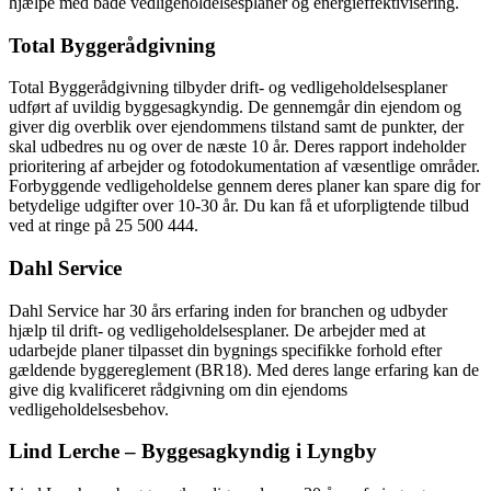
hjælpe med både vedligeholdelsesplaner og energieffektivisering.
Total Byggerådgivning
Total Byggerådgivning tilbyder drift- og vedligeholdelsesplaner
udført af uvildig byggesagkyndig. De gennemgår din ejendom og
giver dig overblik over ejendommens tilstand samt de punkter, der
skal udbedres nu og over de næste 10 år. Deres rapport indeholder
prioritering af arbejder og fotodokumentation af væsentlige områder.
Forbyggende vedligeholdelse gennem deres planer kan spare dig for
betydelige udgifter over 10-30 år. Du kan få et uforpligtende tilbud
ved at ringe på 25 500 444.
Dahl Service
Dahl Service har 30 års erfaring inden for branchen og udbyder
hjælp til drift- og vedligeholdelsesplaner. De arbejder med at
udarbejde planer tilpasset din bygnings specifikke forhold efter
gældende byggereglement (BR18). Med deres lange erfaring kan de
give dig kvalificeret rådgivning om din ejendoms
vedligeholdelsesbehov.
Lind Lerche – Byggesagkyndig i Lyngby