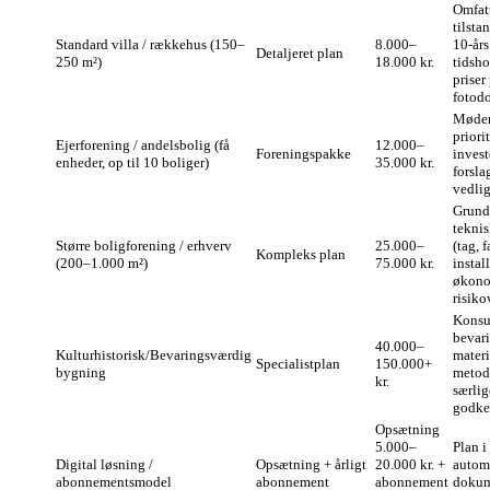
Omfat
tilsta
Standard villa / rækkehus (150–
8.000–
10‑års
Detaljeret plan
250 m²)
18.000 kr.
tidsho
priser 
fotod
Møder
priori
Ejerforening / andelsbolig (få
12.000–
Foreningspakke
invest
enheder, op til 10 boliger)
35.000 kr.
forslag
vedli
Grundi
teknis
Større boligforening / erhverv
25.000–
(tag, f
Kompleks plan
(200–1.000 m²)
75.000 kr.
install
økono
risiko
Konsu
bevari
40.000–
Kulturhistorisk/Bevaringsværdig
materi
Specialistplan
150.000+
bygning
metode
kr.
særlig
godke
Opsætning
5.000–
Plan i
Digital løsning /
Opsætning + årligt
20.000 kr. +
autom
abonnementsmodel
abonnement
abonnement
dokum