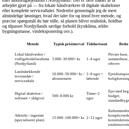
eller landbrugsejendom i Nordjylland? Der er flere måder at få
arbejdet gjort på — fra lokale håndværkere til digitale skabeloner
eller komplette serviceaftaler. Nedenfor gennemgår jeg de mest
almindelige løsninger, hvad der taler for og imod hver metode, og
præcise spørgsmål du bør stille, så planen bliver realistisk, holdbar
og tilpasset Nordjyllands særlige forhold (kystklima, ældre
bygningsmasse, vindeksponering osv.).
Metode
Typisk prisinterval
Tidshorisont
Bedst 
Lokal håndværker /
Private huse,
vedligeholdelsesfirma
5.000–30.000+ kr.
1–4 uger
sommerhuse,
(Nordjylland)
erhverv
Landsdækkende
10.000–50.000+ kr. /
2–8 uger +
Ejendomsport
leverandør /
abonnement
løbende
boligforenin
serviceaftale
Ejer med beg
Digital skabelon /
Timer–2
500–8.000 kr.
budget,
software + rådgiver
uger
standardbygn
Kulturminder
Arkitekt / ingeniør
komplicered
15.000–100.000+ kr.
2–12 uger
(specialiseret plan)
konstruktione
totalrenover