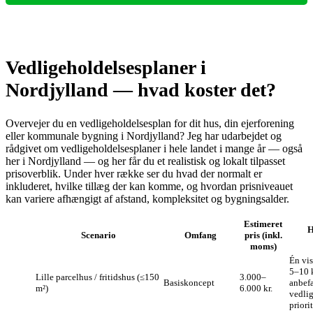
Vedligeholdelsesplaner i
Nordjylland — hvad koster det?
Overvejer du en vedligeholdelsesplan for dit hus, din ejerforening
eller kommunale bygning i Nordjylland? Jeg har udarbejdet og
rådgivet om vedligeholdelsesplaner i hele landet i mange år — også
her i Nordjylland — og her får du et realistisk og lokalt tilpasset
prisoverblik. Under hver række ser du hvad der normalt er
inkluderet, hvilke tillæg der kan komme, og hvordan prisniveauet
kan variere afhængigt af afstand, kompleksitet og bygningsalder.
Estimeret
H
Scenario
Omfang
pris (inkl.
moms)
Én vi
5–10 
Lille parcelhus / fritidshus (≤150
3.000–
Basiskoncept
anbefa
m²)
6.000 kr.
vedli
priori