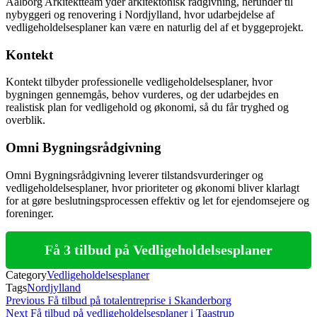
Aalborg Arkitektteam yder arkitektonisk rådgivning, herunder til
nybyggeri og renovering i Nordjylland, hvor udarbejdelse af
vedligeholdelsesplaner kan være en naturlig del af et byggeprojekt.
Kontekt
Kontekt tilbyder professionelle vedligeholdelsesplaner, hvor
bygningen gennemgås, behov vurderes, og der udarbejdes en
realistisk plan for vedligehold og økonomi, så du får tryghed og
overblik.
Omni Bygningsrådgivning
Omni Bygningsrådgivning leverer tilstandsvurderinger og
vedligeholdelsesplaner, hvor prioriteter og økonomi bliver klarlagt
for at gøre beslutningsprocessen effektiv og let for ejendomsejere og
foreninger.
Få 3 tilbud på Vedligeholdelsesplaner
Category
Vedligeholdelsesplaner
Tags
Nordjylland
Indlægsnavigation
Previous
Previous
Få tilbud på totalentreprise i Skanderborg
Post
Next
Next
Få tilbud på vedligeholdelsesplaner i Taastrup