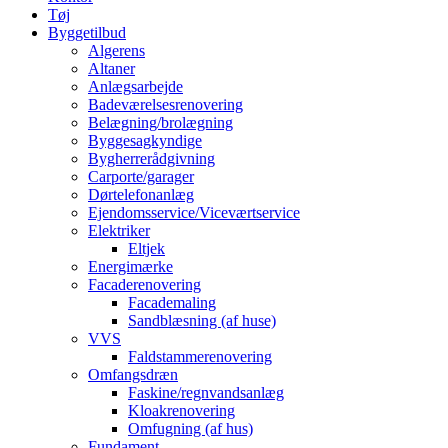
Tøj
Byggetilbud
Algerens
Altaner
Anlægsarbejde
Badeværelsesrenovering
Belægning/brolægning
Byggesagkyndige
Bygherrerådgivning
Carporte/garager
Dørtelefonanlæg
Ejendomsservice/Viceværtservice
Elektriker
Eltjek
Energimærke
Facaderenovering
Facademaling
Sandblæsning (af huse)
VVS
Faldstammerenovering
Omfangsdræn
Faskine/regnvandsanlæg
Kloakrenovering
Omfugning (af hus)
Fundament