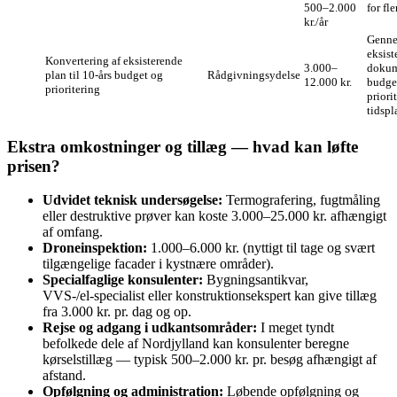
500–2.000
for fl
kr./år
Genne
eksist
Konvertering af eksisterende
3.000–
dokume
plan til 10‑års budget og
Rådgivningsydelse
12.000 kr.
budge
prioritering
priori
tidspl
Ekstra omkostninger og tillæg — hvad kan løfte
prisen?
Udvidet teknisk undersøgelse:
Termografering, fugtmåling
eller destruktive prøver kan koste 3.000–25.000 kr. afhængigt
af omfang.
Droneinspektion:
1.000–6.000 kr. (nyttigt til tage og svært
tilgængelige facader i kystnære områder).
Specialfaglige konsulenter:
Bygningsantikvar,
VVS-/el‑specialist eller konstruktionsekspert kan give tillæg
fra 3.000 kr. pr. dag og op.
Rejse og adgang i udkantsområder:
I meget tyndt
befolkede dele af Nordjylland kan konsulenter beregne
kørselstillæg — typisk 500–2.000 kr. pr. besøg afhængigt af
afstand.
Opfølgning og administration:
Løbende opfølgning og