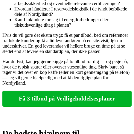
arbejdssikkerhed og eventuelle relevante certificeringer?
Hvordan håndterer I reservedelslogistik i de tyndt befolkede
dele af Nordjylland?
Kan I inkludere forslag til energiforbedringer eller
tilskudsvenlige tiltag i planen?
Hvis du vil gøre det ekstra trygt: få et par tilbud, bed om referencer
fra lokale kunder og få altid leverandøren på en site‑visit, før du
underskriver. En god leverandør vil hellere bruge en time på at se
stedet end at levere en standardplan, der ikke passer.
Har du lyst, kan jeg gerne kigge på to tilbud for dig — og pege på,
hvor de typisk sparer eller overser væsentlige ting. Skriv bare, så
tager vi det over en kop kaffe (eller en kort gennemgang på telefon)
— jeg vil gerne hjælpe dig med at få den rigtige plan for
Nordjylland.
Få 3 tilbud på Vedligeholdelsesplaner
De bedste hjælpere til