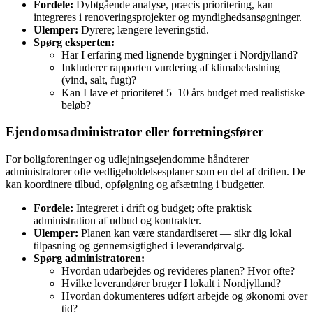
Fordele:
Dybtgående analyse, præcis prioritering, kan
integreres i renoveringsprojekter og myndighedsansøgninger.
Ulemper:
Dyrere; længere leveringstid.
Spørg eksperten:
Har I erfaring med lignende bygninger i Nordjylland?
Inkluderer rapporten vurdering af klimabelastning
(vind, salt, fugt)?
Kan I lave et prioriteret 5–10 års budget med realistiske
beløb?
Ejendomsadministrator eller forretningsfører
For boligforeninger og udlejningsejendomme håndterer
administratorer ofte vedligeholdelsesplaner som en del af driften. De
kan koordinere tilbud, opfølgning og afsætning i budgetter.
Fordele:
Integreret i drift og budget; ofte praktisk
administration af udbud og kontrakter.
Ulemper:
Planen kan være standardiseret — sikr dig lokal
tilpasning og gennemsigtighed i leverandørvalg.
Spørg administratoren:
Hvordan udarbejdes og revideres planen? Hvor ofte?
Hvilke leverandører bruger I lokalt i Nordjylland?
Hvordan dokumenteres udført arbejde og økonomi over
tid?