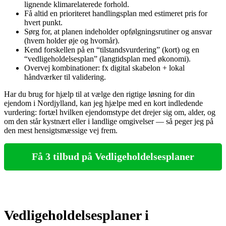
lignende klimarelaterede forhold.
Få altid en prioriteret handlingsplan med estimeret pris for
hvert punkt.
Sørg for, at planen indeholder opfølgningsrutiner og ansvar
(hvem holder øje og hvornår).
Kend forskellen på en “tilstandsvurdering” (kort) og en
“vedligeholdelsesplan” (langtidsplan med økonomi).
Overvej kombinationer: fx digital skabelon + lokal
håndværker til validering.
Har du brug for hjælp til at vælge den rigtige løsning for din
ejendom i Nordjylland, kan jeg hjælpe med en kort indledende
vurdering: fortæl hvilken ejendomstype det drejer sig om, alder, og
om den står kystnært eller i landlige omgivelser — så peger jeg på
den mest hensigtsmæssige vej frem.
Få 3 tilbud på Vedligeholdelsesplaner
Vedligeholdelsesplaner i