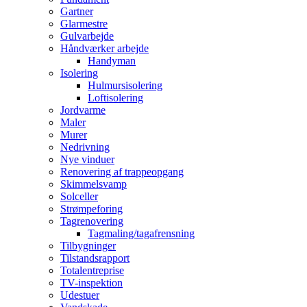
Gartner
Glarmestre
Gulvarbejde
Håndværker arbejde
Handyman
Isolering
Hulmursisolering
Loftisolering
Jordvarme
Maler
Murer
Nedrivning
Nye vinduer
Renovering af trappeopgang
Skimmelsvamp
Solceller
Strømpeforing
Tagrenovering
Tagmaling/tagafrensning
Tilbygninger
Tilstandsrapport
Totalentreprise
TV-inspektion
Udestuer