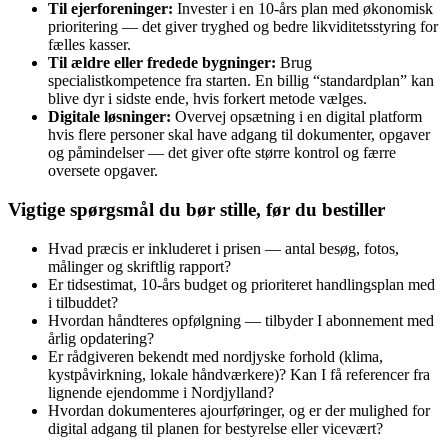
Til ejerforeninger:
Invester i en 10‑års plan med økonomisk
prioritering — det giver tryghed og bedre likviditetsstyring for
fælles kasser.
Til ældre eller fredede bygninger:
Brug
specialistkompetence fra starten. En billig “standardplan” kan
blive dyr i sidste ende, hvis forkert metode vælges.
Digitale løsninger:
Overvej opsætning i en digital platform
hvis flere personer skal have adgang til dokumenter, opgaver
og påmindelser — det giver ofte større kontrol og færre
oversete opgaver.
Vigtige spørgsmål du bør stille, før du bestiller
Hvad præcis er inkluderet i prisen — antal besøg, fotos,
målinger og skriftlig rapport?
Er tidsestimat, 10‑års budget og prioriteret handlingsplan med
i tilbuddet?
Hvordan håndteres opfølgning — tilbyder I abonnement med
årlig opdatering?
Er rådgiveren bekendt med nordjyske forhold (klima,
kystpåvirkning, lokale håndværkere)? Kan I få referencer fra
lignende ejendomme i Nordjylland?
Hvordan dokumenteres ajourføringer, og er der mulighed for
digital adgang til planen for bestyrelse eller vicevært?