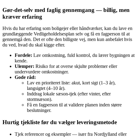
Gør‑det‑selv med faglig gennemgang — billig, men
kræver erfaring
Hvis du har erfaring som boligejer eller håndværker, kan du lave en
grundlæggende Vedligeholdelsesplan selv og få en fagperson til at
gennemgå den. Det er ofte den billigste vej, men kun anbefalet hvis
du ved, hvad du skal kigge efter.
Fordele:
Lav omkostning, fuld kontrol, du lærer bygningen at
kende.
Ulemper:
Risiko for at overse skjulte problemer eller
undervurdere omkostninger.
Gode råd:
Lav en prioriteret liste: akut, kort sigt (1–3 år),
langsigtet (4–10 år).
Inddrag lokale sæson‑tjek (efter vinter, efter
stormsæson).
Få en fagperson til at validere planen inden større
beslutninger.
Hurtig tjekliste før du vælger leveringsmetode
Tjek referencer og eksempler — især fra Nordjylland eller