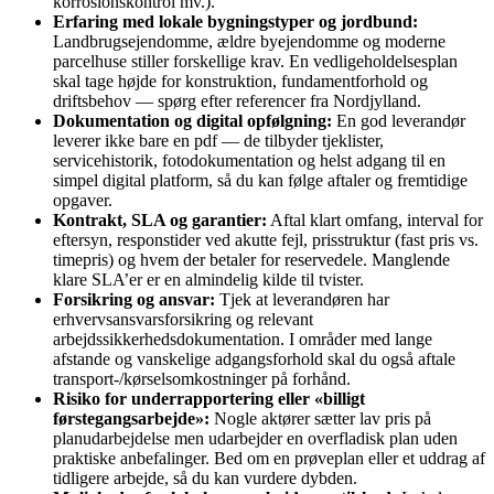
korrosionskontrol mv.).
Erfaring med lokale bygningstyper og jordbund:
Landbrugsejendomme, ældre byejendomme og moderne
parcelhuse stiller forskellige krav. En vedligeholdelsesplan
skal tage højde for konstruktion, fundamentforhold og
driftsbehov — spørg efter referencer fra Nordjylland.
Dokumentation og digital opfølgning:
En god leverandør
leverer ikke bare en pdf — de tilbyder tjeklister,
servicehistorik, fotodokumentation og helst adgang til en
simpel digital platform, så du kan følge aftaler og fremtidige
opgaver.
Kontrakt, SLA og garantier:
Aftal klart omfang, interval for
eftersyn, responstider ved akutte fejl, prisstruktur (fast pris vs.
timepris) og hvem der betaler for reservedele. Manglende
klare SLA’er er en almindelig kilde til tvister.
Forsikring og ansvar:
Tjek at leverandøren har
erhvervsansvarsforsikring og relevant
arbejdssikkerhedsdokumentation. I områder med lange
afstande og vanskelige adgangsforhold skal du også aftale
transport-/kørselsomkostninger på forhånd.
Risiko for underrapportering eller «billigt
førstegangsarbejde»:
Nogle aktører sætter lav pris på
planudarbejdelse men udarbejder en overfladisk plan uden
praktiske anbefalinger. Bed om en prøveplan eller et uddrag af
tidligere arbejde, så du kan vurdere dybden.