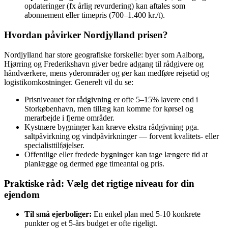
opdateringer (fx årlig revurdering) kan aftales som
abonnement eller timepris (700–1.400 kr./t).
Hvordan påvirker Nordjylland prisen?
Nordjylland har store geografiske forskelle: byer som Aalborg,
Hjørring og Frederikshavn giver bedre adgang til rådgivere og
håndværkere, mens yderområder og øer kan medføre rejsetid og
logistikomkostninger. Generelt vil du se:
Prisniveauet for rådgivning er ofte 5–15% lavere end i
Storkøbenhavn, men tillæg kan komme for kørsel og
merarbejde i fjerne områder.
Kystnære bygninger kan kræve ekstra rådgivning pga.
saltpåvirkning og vindpåvirkninger — forvent kvalitets‑ eller
specialisttilføjelser.
Offentlige eller fredede bygninger kan tage længere tid at
planlægge og dermed øge timeantal og pris.
Praktiske råd: Vælg det rigtige niveau for din
ejendom
Til små ejerboliger:
En enkel plan med 5‑10 konkrete
punkter og et 5‑års budget er ofte rigeligt.