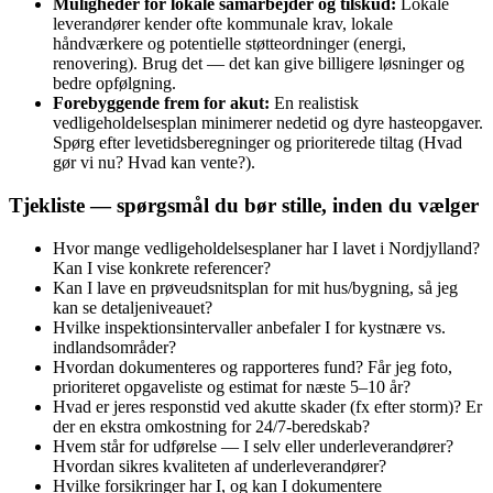
Muligheder for lokale samarbejder og tilskud:
Lokale
leverandører kender ofte kommunale krav, lokale
håndværkere og potentielle støtteordninger (energi,
renovering). Brug det — det kan give billigere løsninger og
bedre opfølgning.
Forebyggende frem for akut:
En realistisk
vedligeholdelsesplan minimerer nedetid og dyre hasteopgaver.
Spørg efter levetidsberegninger og prioriterede tiltag (Hvad
gør vi nu? Hvad kan vente?).
Tjekliste — spørgsmål du bør stille, inden du vælger
Hvor mange vedligeholdelsesplaner har I lavet i Nordjylland?
Kan I vise konkrete referencer?
Kan I lave en prøveudsnitsplan for mit hus/bygning, så jeg
kan se detaljeniveauet?
Hvilke inspektionsintervaller anbefaler I for kystnære vs.
indlandsområder?
Hvordan dokumenteres og rapporteres fund? Får jeg foto,
prioriteret opgaveliste og estimat for næste 5–10 år?
Hvad er jeres responstid ved akutte skader (fx efter storm)? Er
der en ekstra omkostning for 24/7-beredskab?
Hvem står for udførelse — I selv eller underleverandører?
Hvordan sikres kvaliteten af underleverandører?
Hvilke forsikringer har I, og kan I dokumentere