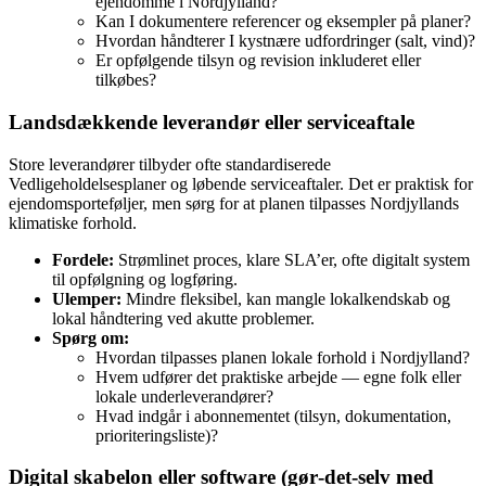
ejendomme i Nordjylland?
Kan I dokumentere referencer og eksempler på planer?
Hvordan håndterer I kystnære udfordringer (salt, vind)?
Er opfølgende tilsyn og revision inkluderet eller
tilkøbes?
Landsdækkende leverandør eller serviceaftale
Store leverandører tilbyder ofte standardiserede
Vedligeholdelsesplaner og løbende serviceaftaler. Det er praktisk for
ejendomsporteføljer, men sørg for at planen tilpasses Nordjyllands
klimatiske forhold.
Fordele:
Strømlinet proces, klare SLA’er, ofte digitalt system
til opfølgning og logføring.
Ulemper:
Mindre fleksibel, kan mangle lokalkendskab og
lokal håndtering ved akutte problemer.
Spørg om:
Hvordan tilpasses planen lokale forhold i Nordjylland?
Hvem udfører det praktiske arbejde — egne folk eller
lokale underleverandører?
Hvad indgår i abonnementet (tilsyn, dokumentation,
prioriteringsliste)?
Digital skabelon eller software (gør‑det‑selv med