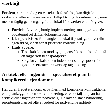
værktøj)
For dem, der har tid og en vis teknisk forståelse, kan digitale
skabeloner eller software være en billig løsning. Kombiner det gerne
med en faglig gennemgang fra en lokal håndværker eller rådgiver.
Fordele:
Lav pris, hurtig implementering, muliggør løbende
opdatering og digital dokumentation.
Ulemper:
Risiko for manglende lokal tilpasning; kræver din
egen tid og viden for at prioritere korrekte tiltag.
Husk at gøre:
Test skabelonen mod bygningens faktiske tilstand — få
en fagperson til at spot‑tjekke.
Sørg for at skabelonen indeholder særlige poster for
kystnære effekter, træværk og tagdækning.
Arkitekt eller ingeniør — specialiseret plan til
komplicerede ejendomme
Har du en fredet ejendom, et byggeri med komplekse konstruktioner
eller planlægger du en større renovering, er en detaljeret plan fra
arkitekt eller ingeniør ofte nødvendig. De laver tilstandsvurdering,
prioriteringsplan og ofte et budget for nødvendige indgreb.