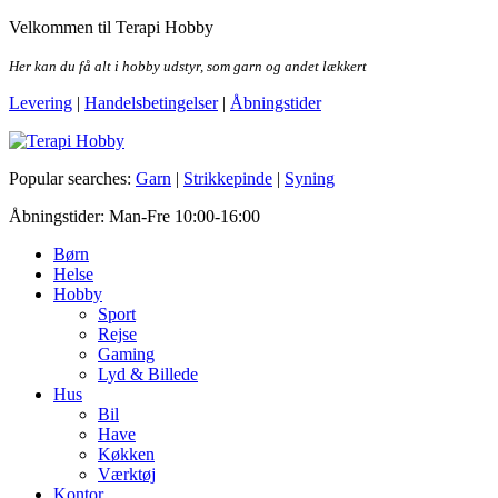
Skip
Velkommen til Terapi Hobby
to
the
Her kan du få alt i hobby udstyr, som garn og andet lækkert
content
Levering
|
Handelsbetingelser
|
Åbningstider
Terapi Hobby
Popular searches:
Garn
|
Strikkepinde
|
Syning
Åbningstider: Man-Fre 10:00-16:00
Børn
Helse
Hobby
Sport
Rejse
Gaming
Lyd & Billede
Hus
Bil
Have
Køkken
Værktøj
Kontor