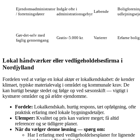
Ejendomsadministrator
Indgår ofte i
Boligforenin
Løbende
/ forretningsfører
administrationsgebyr
udlejningse
Gør‑det‑selv med
Gratis–5.000 kr.
Varierer
Erfarne bolig
faglig gennemgang
Lokal håndværker eller vedligeholdelsesfirma i
Nordjylland
Fordelen ved at vælge en lokal aktør er lokalkendskabet: de kender
klimaet, typiske materialevalg i området og kommunale krav. De
kan hurtigt besøge stedet og følge op ved sæsonskift — vigtigt i
kystnære områder og på ældre ejendomme.
Fordele:
Lokalkendskab, hurtig respons, tæt opfølgning, ofte
praktisk erfaring med lokale bygningsdetaljer.
Ulemper:
Kvalitet og pris kan variere meget; få altid
referencer og se tidligere planer.
Når du vælger denne løsning — spørg om:
Har I erfaring med vedligeholdelsesplaner for lignende