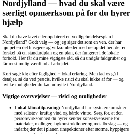
Nordjylland — hvad du skal være
særligt opmærksom på før du hyrer
hjælp
Skal du have lavet eller opdateret en vedligeholdelsesplan i
Nordjylland? Godt valg — og jeg siger det som en ven, der har
hjulpet en del husejere og virksomheder med netop det her: der er
forskel på en standardplan og en plan, der fungerer i de lokale
forhold. Her får du mine vigtigste råd, så du undgår faldgruber og
får mest mulig værdi ud af arbejdet.
Kort sagt: kig efter faglighed + lokal erfaring. Men lad os gå i
detaljer, så du ved præcis, hvilke risici du skal lukke af for — og
hvilke muligheder du kan udnytte i Nordjylland.
Vigtige overvejelser — risici og muligheder
Lokal klimatilpasning:
Nordjylland har kystnære områder
med saltstøv, kraftig vind og hårde vintre. Sørg for, at den
person/virksomhed du hyrer kender konsekvenserne for
materialer, malinger, tagkonstruktioner og metalbeslag — og
indarbejder det i planen (inspektioner efter storme, hyppigere