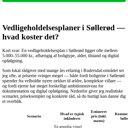
Vedligeholdelsesplaner i Søllerød —
hvad koster det?
Kort svar: En vedligeholdelsesplan i Søllerød ligger ofte mellem
5.000–55.000 kr., afhængig af boligtype, alder, tilstand og digital
opfølgning.
Som lokal rådgiver med mange års erfaring i Rudersdal‑området ser
jeg ofte, at priserne svinger meget — både fordi boligerne i Søllerød
spænder fra velholdte nyere rækker til ældre, komplekse villaer —
og fordi ejerne har meget forskelligt ambitionsniveau for
dokumentation og digital opfølgning. Nedenfor giver jeg realistiske
scenarier, priseksempler og konkrete råd, så du hurtigt kan danne dig
et overblik.
Estimeret
Hvad er typisk
Kommen
Scenario
pris (inkl.
inkluderet
Søll
moms)
En grundig visuel