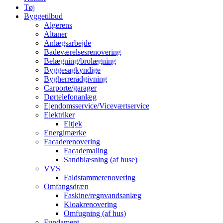
Tøj
Byggetilbud
Algerens
Altaner
Anlægsarbejde
Badeværelsesrenovering
Belægning/brolægning
Byggesagkyndige
Bygherrerådgivning
Carporte/garager
Dørtelefonanlæg
Ejendomsservice/Viceværtservice
Elektriker
Eltjek
Energimærke
Facaderenovering
Facademaling
Sandblæsning (af huse)
VVS
Faldstammerenovering
Omfangsdræn
Faskine/regnvandsanlæg
Kloakrenovering
Omfugning (af hus)
Fundament