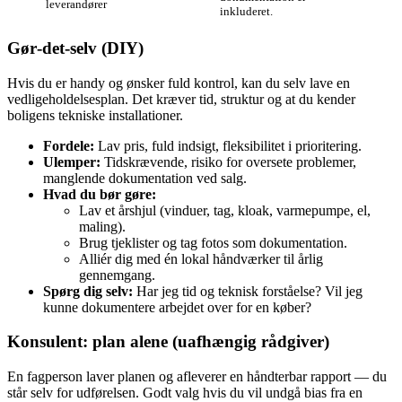
leverandører
inkluderet.
Gør‑det‑selv (DIY)
Hvis du er handy og ønsker fuld kontrol, kan du selv lave en
vedligeholdelsesplan. Det kræver tid, struktur og at du kender
boligens tekniske installationer.
Fordele:
Lav pris, fuld indsigt, fleksibilitet i prioritering.
Ulemper:
Tidskrævende, risiko for oversete problemer,
manglende dokumentation ved salg.
Hvad du bør gøre:
Lav et årshjul (vinduer, tag, kloak, varmepumpe, el,
maling).
Brug tjeklister og tag fotos som dokumentation.
Alliér dig med én lokal håndværker til årlig
gennemgang.
Spørg dig selv:
Har jeg tid og teknisk forståelse? Vil jeg
kunne dokumentere arbejdet over for en køber?
Konsulent: plan alene (uafhængig rådgiver)
En fagperson laver planen og afleverer en håndterbar rapport — du
står selv for udførelsen. Godt valg hvis du vil undgå bias fra en