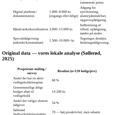
estimerede priser.
Adgang for
Digital platform /
1.000–8.000 kr.
ejer/forening,
dokumentation
(engangs eller årligt)
alarm/påmindelser,
opgaveopfølgning.
Indhentning af
Håndværkerkoordination
3.000–15.000 kr.
tilbud, opfølgning,
møder på stedet.
Specialrådgivning
Tegninger, detaljer,
1.500–10.000+ kr.
(arkitekt/konstruktør)
fredningsrådgivning.
Original data — vores lokale analyse (Søllerød,
2025)
Proprietær måling /
Resultat (n=120 boligejere)
survey
Andel der har en aktiv
68 %
vedligeholdelsesplan
Gennemsnitligt årligt
budget afsat til
14.200 kr.
vedligehold
Andel der vælger ekstern
54 %
rådgiver
Søllerød
78 — høj proaktivitet, men udsatte
Vedligeholdelsesindeks