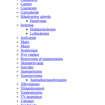
Gartner
Glarmestre
Gulvarbejde
Håndværker arbejde
Handyman
Isolering
Hulmursisolering
Loftisolering
Jordvarme
Maler
Murer
Nedrivning
Nye vinduer
Renovering af trappeopgang
Skimmelsvamp
Solceller
Strømpeforing
Tagrenovering
Tagmaling/tagafrensning
Tilbygninger
Tilstandsrapport
Totalentreprise
TV-inspektion
Udestuer