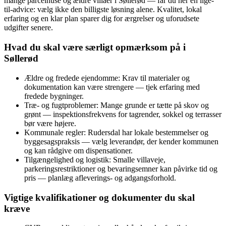
mange parcelhuse og ældre villaer i Søllerød — får du her en lige-
til-advice: vælg ikke den billigste løsning alene. Kvalitet, lokal
erfaring og en klar plan sparer dig for ærgrelser og uforudsete
udgifter senere.
Hvad du skal være særligt opmærksom på i
Søllerød
Ældre og fredede ejendomme: Krav til materialer og
dokumentation kan være strengere — tjek erfaring med
fredede bygninger.
Træ- og fugtproblemer: Mange grunde er tætte på skov og
grønt — inspektionsfrekvens for tagrender, sokkel og terrasser
bør være højere.
Kommunale regler: Rudersdal har lokale bestemmelser og
byggesagspraksis — vælg leverandør, der kender kommunen
og kan rådgive om dispensationer.
Tilgængelighed og logistik: Smalle villaveje,
parkeringsrestriktioner og bevaringsemner kan påvirke tid og
pris — planlæg afleverings- og adgangsforhold.
Vigtige kvalifikationer og dokumenter du skal
kræve