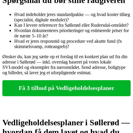
Spørgsmål du bør stille rådgiveren
Hvad indeholder jeres standardpakke — og hvad koster tillæg
(specialist, digitale moduler)?
Kan I levere referencer fra Søllerød eller Rudersdal‑området?
Hvordan dokumenteres prioriteringer og estimerede priser for
de næste 5–10 år?
Hvad er jeres responstid og procedure ved akutte fund (fx
skimmelsvamp, rotteangreb)?
Ønsker du, kan jeg sætte op et forslag til en konkret plan ud fra din
adresse i Søllerød — inkl. overslag baseret på vores lokale
SVI‑model og eksempler fra nærområdet. Send adresse, boligtype
og billeder, så laver jeg et uforpligtende estimat.
Få 3 tilbud på Vedligeholdelsesplaner
Vedligeholdelsesplaner i Søllerød —
hvordan få dem lavet og hvad du