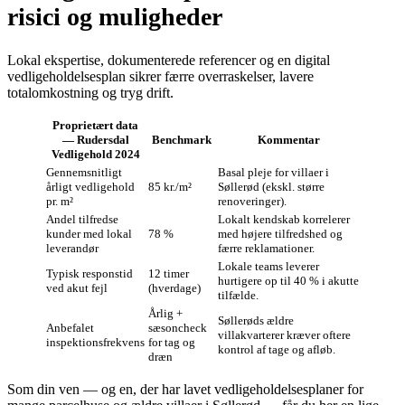
risici og muligheder
Lokal ekspertise, dokumenterede referencer og en digital
vedligeholdelsesplan sikrer færre overraskelser, lavere
totalomkostning og tryg drift.
Proprietært data
— Rudersdal
Benchmark
Kommentar
Vedligehold 2024
Gennemsnitligt
Basal pleje for villaer i
årligt vedligehold
85 kr./m²
Søllerød (ekskl. større
pr. m²
renoveringer).
Andel tilfredse
Lokalt kendskab korrelerer
kunder med lokal
78 %
med højere tilfredshed og
leverandør
færre reklamationer.
Lokale teams leverer
Typisk responstid
12 timer
hurtigere op til 40 % i akutte
ved akut fejl
(hverdage)
tilfælde.
Årlig +
Søllerøds ældre
Anbefalet
sæsoncheck
villakvarterer kræver oftere
inspektionsfrekvens
for tag og
kontrol af tage og afløb.
dræn
Som din ven — og en, der har lavet vedligeholdelsesplaner for