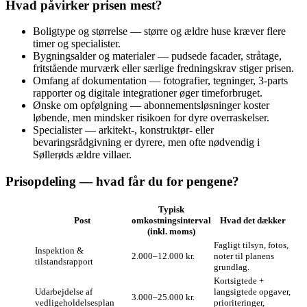
Hvad påvirker prisen mest?
Boligtype og størrelse — større og ældre huse kræver flere
timer og specialister.
Bygningsalder og materialer — pudsede facader, stråtage,
fritstående murværk eller særlige fredningskrav stiger prisen.
Omfang af dokumentation — fotografier, tegninger, 3‑parts
rapporter og digitale integrationer øger timeforbruget.
Ønske om opfølgning — abonnementsløsninger koster
løbende, men mindsker risikoen for dyre overraskelser.
Specialister — arkitekt-, konstruktør‑ eller
bevaringsrådgivning er dyrere, men ofte nødvendig i
Søllerøds ældre villaer.
Prisopdeling — hvad får du for pengene?
Typisk
Post
omkostningsinterval
Hvad det dækker
(inkl. moms)
Fagligt tilsyn, fotos,
Inspektion &
2.000–12.000 kr.
noter til planens
tilstandsrapport
grundlag.
Kortsigtede +
Udarbejdelse af
langsigtede opgaver,
3.000–25.000 kr.
vedligeholdelsesplan
prioriteringer,