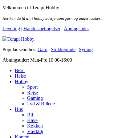
Skip
Velkommen til Terapi Hobby
to
the
Her kan du få alt i hobby udstyr, som garn og andet lækkert
content
Levering
|
Handelsbetingelser
|
Åbningstider
Terapi Hobby
Popular searches:
Garn
|
Strikkepinde
|
Syning
Åbningstider: Man-Fre 10:00-16:00
Børn
Helse
Hobby
Sport
Rejse
Gaming
Lyd & Billede
Hus
Bil
Have
Køkken
Værktøj
Kontor