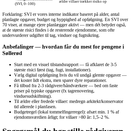
ældre villaer trækker risiko op
(SVI, 0–100)
Forklaring: SVI er vores interne indikator baseret på alder, antal
planlagte opgaver, budget og hyppighed af opfølgning. En SVI over
70 viser, at mange ejere planlægger aktivt — men dét betyder også,
at de største risici findes i de resterende ejendomme, som ofte
undervurderer udgifter til tag, vinduer og fugtsikring.
Anbefalinger — hvordan får du mest for pengene i
Søllerød
Start med en visuel tilstandsrapport — få afklaret de 3‑5
største risici først (tag, fugt, installationer).
Vælg digital opfølgning hvis du vil undgå glemte opgaver —
det koster lidt ekstra, men sparer dyre reparationer.
Få tilbud fra 2‑3 rådgivere/håndværkere — bed om faste
priser på typiske opgaver (fx tagrenovering,
vinduesudskiftning).
Til ældre eller fredede villaer: medregn arkitekt/konservator
tid allerede i planfasen.
Budgetregel (lokal tommelfingerregel): afsæt min. 1 % af
ejendomsværdien årligt; for villaer >80 år: 1,5–2 %.