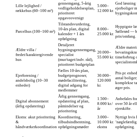
gennemgang, 5‑årig
God løsning 
Lille lejlighed /
5.000–
vedligeholdelsesplan,
ejerboliger m
rækkehus (60–100 m²)
12.000 kr.
prioriteret
bygningskomp
opgaveoversigt
Tilstandsvurdering,
Hyppigste lø
10‑års plan, digital
8.000–
Parcelhus (100–160 m²)
Søllerød — b
kalender + 1 års
25.000 kr.
pris/omfang.
opfølgning
Detaljeret
Ældre materi
Ældre villa /
bygningsgennemgang,
20.000–
bevaringskra
fredet/karaktergivende
specialist
55.000 kr.
timeforbrug 
hus
(mur/taget/indv. råd),
specialistom
prioriteret budgetplan
Fælles 10‑års plan,
Pris pr. enhe
Ejerforening /
budgetprognoser,
30.000–
antal boliger
andelsbolig (10–30
mødefacilitering,
120.000
komplekse t
enheder)
digital adgang for
kr.
øger pris.
medlemmer
Årlig gennemgang,
1.500–
Anbefales for
Digital abonnement
opdatering af plan,
8.000 kr./
over 50 år el
(årlig opdatering)
påmindelser og
år
ejerskifte.
prioritering
Ekstra: akut prioritering
Koordinering,
3.000–
Nyttigt hvis 
&
tilbudsindhentning,
10.000 kr.
‘nøglefærdig
håndværkerkoordination
opfølgningsmøder
ekstra
opfølgning.