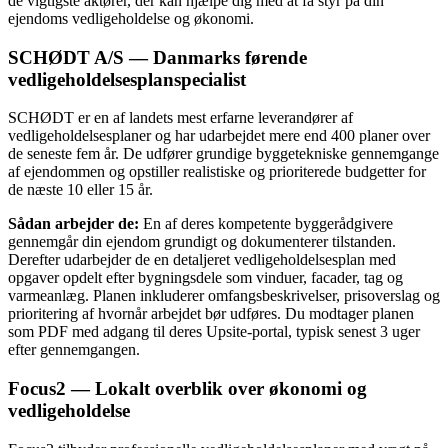
de vigtigste aktører, der kan hjælpe dig med at få styr på din
ejendoms vedligeholdelse og økonomi.
SCHØDT A/S — Danmarks førende
vedligeholdelsesplanspecialist
SCHØDT er en af landets mest erfarne leverandører af
vedligeholdelsesplaner og har udarbejdet mere end 400 planer over
de seneste fem år. De udfører grundige byggetekniske gennemgange
af ejendommen og opstiller realistiske og prioriterede budgetter for
de næste 10 eller 15 år.
Sådan arbejder de:
En af deres kompetente byggerådgivere
gennemgår din ejendom grundigt og dokumenterer tilstanden.
Derefter udarbejder de en detaljeret vedligeholdelsesplan med
opgaver opdelt efter bygningsdele som vinduer, facader, tag og
varmeanlæg. Planen inkluderer omfangsbeskrivelser, prisoverslag og
prioritering af hvornår arbejdet bør udføres. Du modtager planen
som PDF med adgang til deres Upsite-portal, typisk senest 3 uger
efter gennemgangen.
Focus2 — Lokalt overblik over økonomi og
vedligeholdelse