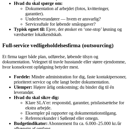
Hvad du skal spørge om:
Dokumentation af arbejdet (fotos, kvitteringer,
garantier).
Underleverandører — hvem er ansvarlig?
Serviceaftale for løbende småopgaver?
Typisk egnet til:
Ejere, der ønsker en ‘one‑stop’ løsning og
værdsætter lokalkendskab.
Full‑service vedligeholdelsesfirma (outsourcing)
Et firma tager både plan, udførelse, løbende tilsyn og
dokumentation. Velegnet til travle husstande eller større ejendomme,
hvor konsekvent opfølgning betyder mest.
Fordele:
Mindre administration for dig, faste kontaktpersoner,
prioriteret service og ofte langt bedre dokumentation.
Ulemper:
Højere årlig omkostning; du binder dig til én
leverandør.
Hvad du skal sikre dig:
Klare SLA’er: responstid, garantier, prisfastsættelse for
ekstra arbejde.
Eksempler på rapporter og dokumentationstilgang.
Referencekunder i Søllerød eller omegn.
Budgetindikator:
Abonnement fra ca. 6.000–25.000 kr./år
afhængig af omfang.