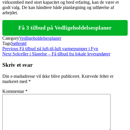
virksomhed med stort kapacitet og bred erfaring, kan de være et
godt valg. De kan håndtere både planlægning og udførelse af
arbejdet.
Få 3 tilbud på Vedligeholdelsesplaner
Category
Vedligeholdelsesplaner
Tags
Søllerød
Indlægsnavigation
Previous
Previous
Få tilbud på luft-til-luft varmepumper i Fyn
Post
Next
Next
Solceller i Slagelse – Få tilbud fra lokale leverandører
Post
Skriv et svar
Din e-mailadresse vil ikke blive publiceret.
Krævede felter er
markeret med
*
Kommentar
*