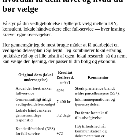
bør vælge
Få styr på din vedligeholdelse i Søllerød: vælg mellem DIY,
konsulent, lokale håndværkere eller full‑service — hver løsning
kræver egne overvejelser.
Her gennemgår jeg de mest brugte måder at få udarbejdet en
vedligeholdelsesplan i Søllerød. Jeg kombinerer lokal erfaring,
praktiske råd og et lille udsnit af egen, lokal research, så du nemt
kan vælge den løsning, der passer til din bolig og økonomi.
Resultat
Original data (lokal
(Søllerød,
Kommentar
undersøgelse)
n=97)
Andel der foretrækker
Stærk præference blandt
62%
full‑service
ældre parcelhusejere (55+).
Gennemsnitligt årligt
Inkl. småreparationer og
7.400 kr.
vedligeholdelsesbudget
tjenesteydelser.
Lokale håndværkeres
Fra første kontakt til
gennemsnitlige
3,2 dage
tilbudsafgivelse.
responstid
Høj tilfredshed når
Kundetilfredshed (NPS)
kommunikation og
for full‑service
+72
dokumentation er