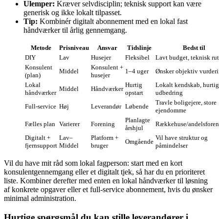
Ulemper:
Kræver selvdisciplin; teknisk support kan være
generisk og ikke lokalt tilpasset.
Tip:
Kombinér digitalt abonnement med en lokal fast
håndværker til årlig gennemgang.
Metode
Prisniveau
Ansvar
Tidslinje
Bedst til
DIY
Lav
Husejer
Fleksibel
Lavt budget, teknisk ru
Konsulent
Konsulent +
Middel
1–4 uger
Ønsker objektiv vurder
(plan)
husejer
Lokal
Hurtig
Lokalt kendskab, hurtig
Middel
Håndværker
håndværker
opstart
udbedring
Travle boligejere, store
Full‑service
Høj
Leverandør
Løbende
ejendomme
Planlagte
Fælles plan
Varierer
Forening
Rækkehuse/andelsforen
årshjul
Digitalt +
Lav–
Platform +
Vil have struktur og
Omgående
fjernsupport
Middel
bruger
påmindelser
Vil du have mit råd som lokal fagperson: start med en kort
konsulentgennemgang eller et digitalt tjek, så har du en prioriteret
liste. Kombiner derefter med enten en lokal håndværker til løsning
af konkrete opgaver eller et full‑service abonnement, hvis du ønsker
minimal administration.
Hurtige spørgsmål du kan stille leverandører i