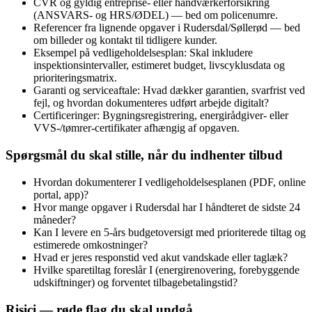
CVR og gyldig entreprise- eller håndværkerforsikring
(ANSVARS- og HRS/ØDEL) — bed om policenumre.
Referencer fra lignende opgaver i Rudersdal/Søllerød — bed
om billeder og kontakt til tidligere kunder.
Eksempel på vedligeholdelsesplan: Skal inkludere
inspektionsintervaller, estimeret budget, livscyklusdata og
prioriteringsmatrix.
Garanti og serviceaftale: Hvad dækker garantien, svarfrist ved
fejl, og hvordan dokumenteres udført arbejde digitalt?
Certificeringer: Bygningsregistrering, energirådgiver- eller
VVS-/tømrer-certifikater afhængig af opgaven.
Spørgsmål du skal stille, når du indhenter tilbud
Hvordan dokumenterer I vedligeholdelsesplanen (PDF, online
portal, app)?
Hvor mange opgaver i Rudersdal har I håndteret de sidste 24
måneder?
Kan I levere en 5‑års budgetoversigt med prioriterede tiltag og
estimerede omkostninger?
Hvad er jeres responstid ved akut vandskade eller taglæk?
Hvilke sparetiltag foreslår I (energirenovering, forebyggende
udskiftninger) og forventet tilbagebetalingstid?
Risici — røde flag du skal undgå