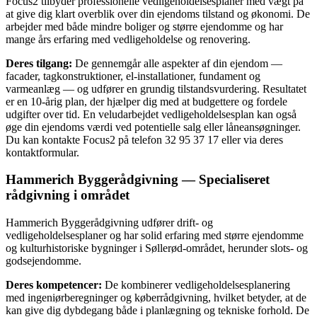
Focus2 tilbyder professionelle vedligeholdelsesplaner med vægt på
at give dig klart overblik over din ejendoms tilstand og økonomi. De
arbejder med både mindre boliger og større ejendomme og har
mange års erfaring med vedligeholdelse og renovering.
Deres tilgang:
De gennemgår alle aspekter af din ejendom —
facader, tagkonstruktioner, el-installationer, fundament og
varmeanlæg — og udfører en grundig tilstandsvurdering. Resultatet
er en 10-årig plan, der hjælper dig med at budgettere og fordele
udgifter over tid. En veludarbejdet vedligeholdelsesplan kan også
øge din ejendoms værdi ved potentielle salg eller låneansøgninger.
Du kan kontakte Focus2 på telefon 32 95 37 17 eller via deres
kontaktformular.
Hammerich Byggerådgivning — Specialiseret
rådgivning i området
Hammerich Byggerådgivning udfører drift- og
vedligeholdelsesplaner og har solid erfaring med større ejendomme
og kulturhistoriske bygninger i Søllerød-området, herunder slots- og
godsejendomme.
Deres kompetencer:
De kombinerer vedligeholdelsesplanering
med ingeniørberegninger og køberrådgivning, hvilket betyder, at de
kan give dig dybdegang både i planlægning og tekniske forhold. De