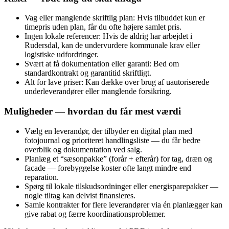
Vag eller manglende skriftlig plan: Hvis tilbuddet kun er
timepris uden plan, får du ofte højere samlet pris.
Ingen lokale referencer: Hvis de aldrig har arbejdet i
Rudersdal, kan de undervurdere kommunale krav eller
logistiske udfordringer.
Svært at få dokumentation eller garanti: Bed om
standardkontrakt og garantitid skriftligt.
Alt for lave priser: Kan dække over brug af uautoriserede
underleverandører eller manglende forsikring.
Muligheder — hvordan du får mest værdi
Vælg en leverandør, der tilbyder en digital plan med
fotojournal og prioriteret handlingsliste — du får bedre
overblik og dokumentation ved salg.
Planlæg et “sæsonpakke” (forår + efterår) for tag, dræn og
facade — forebyggelse koster ofte langt mindre end
reparation.
Spørg til lokale tilskudsordninger eller energisparepakker —
nogle tiltag kan delvist finansieres.
Samle kontrakter for flere leverandører via én planlægger kan
give rabat og færre koordinationsproblemer.