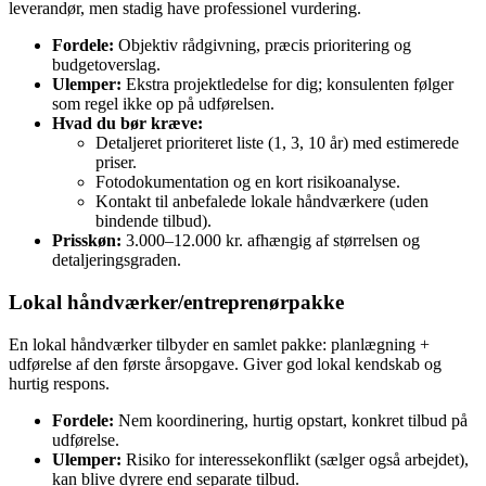
leverandør, men stadig have professionel vurdering.
Fordele:
Objektiv rådgivning, præcis prioritering og
budgetoverslag.
Ulemper:
Ekstra projektledelse for dig; konsulenten følger
som regel ikke op på udførelsen.
Hvad du bør kræve:
Detaljeret prioriteret liste (1, 3, 10 år) med estimerede
priser.
Fotodokumentation og en kort risikoanalyse.
Kontakt til anbefalede lokale håndværkere (uden
bindende tilbud).
Prisskøn:
3.000–12.000 kr. afhængig af størrelsen og
detaljeringsgraden.
Lokal håndværker/entreprenørpakke
En lokal håndværker tilbyder en samlet pakke: planlægning +
udførelse af den første årsopgave. Giver god lokal kendskab og
hurtig respons.
Fordele:
Nem koordinering, hurtig opstart, konkret tilbud på
udførelse.
Ulemper:
Risiko for interessekonflikt (sælger også arbejdet),
kan blive dyrere end separate tilbud.