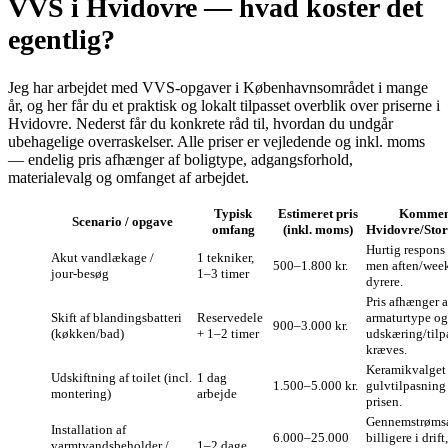
VVS i Hvidovre — hvad koster det
egentlig?
Jeg har arbejdet med VVS‑opgaver i Københavnsområdet i mange
år, og her får du et praktisk og lokalt tilpasset overblik over priserne i
Hvidovre. Nederst får du konkrete råd til, hvordan du undgår
ubehagelige overraskelser. Alle priser er vejledende og inkl. moms
— endelig pris afhænger af boligtype, adgangsforhold,
materialevalg og omfanget af arbejdet.
Typisk
Estimeret pris
Kommen
Scenario / opgave
omfang
(inkl. moms)
Hvidovre/Sto
Hurtig respons
Akut vandlækage /
1 tekniker,
500–1.800 kr.
men aften/wee
jour‑besøg
1–3 timer
dyrere.
Pris afhænger a
Skift af blandingsbatteri
Reservedele
armaturtype o
900–3.000 kr.
(køkken/bad)
+ 1–2 timer
udskæring/tilp
kræves.
Keramikvalget
Udskiftning af toilet (incl.
1 dag
1.500–5.000 kr.
gulvtilpasning
montering)
arbejde
prisen.
Gennemstrøms
Installation af
6.000–25.000
billigere i drif
varmtvandsbeholder /
1–2 dage