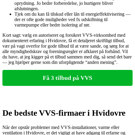
oprydning. Jo bedre forberedelse, jo hurtigere bliver
afslutningen.
Tjek om du kan få tilskud eller lån til energieffektivisering —
der er ofte gode muligheder ved fx udskiftning til
varmepumpe eller bedre isolering af rør.
Kort sagt: vælg en autoriseret og forsikret VVS‑virksomhed med
dokumenteret erfaring i Hvidovre, få et detaljeret skriftligt tilbud,
vær på vagt overfor for gode tilbud til at være sande, og sørg for at
alle myndighedskrav og foreningsregler er afklaret på forhånd. Vil
du have, at jeg kigger på et tilbud sammen med dig, så send det bare
— jeg hjælper gerne som din uforpligtende “anden mening”.
Få 3 tilbud på VVS
De bedste VVS-firmaer i Hvidovre
Når der opstår problemer med VVS-installationer, varme eller
ventilation i Hvidovre, er det vigtigt at have adgang til erfarne og