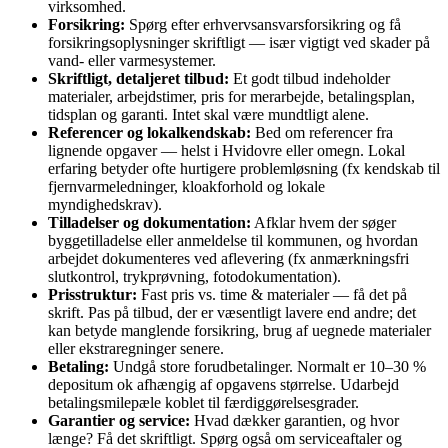
virksomhed.
Forsikring:
Spørg efter erhvervsansvarsforsikring og få
forsikringsoplysninger skriftligt — især vigtigt ved skader på
vand- eller varmesystemer.
Skriftligt, detaljeret tilbud:
Et godt tilbud indeholder
materialer, arbejdstimer, pris for merarbejde, betalingsplan,
tidsplan og garanti. Intet skal være mundtligt alene.
Referencer og lokalkendskab:
Bed om referencer fra
lignende opgaver — helst i Hvidovre eller omegn. Lokal
erfaring betyder ofte hurtigere problemløsning (fx kendskab til
fjernvarmeledninger, kloakforhold og lokale
myndighedskrav).
Tilladelser og dokumentation:
Afklar hvem der søger
byggetilladelse eller anmeldelse til kommunen, og hvordan
arbejdet dokumenteres ved aflevering (fx anmærkningsfri
slutkontrol, trykprøvning, fotodokumentation).
Prisstruktur:
Fast pris vs. time & materialer — få det på
skrift. Pas på tilbud, der er væsentligt lavere end andre; det
kan betyde manglende forsikring, brug af uegnede materialer
eller ekstraregninger senere.
Betaling:
Undgå store forudbetalinger. Normalt er 10–30 %
depositum ok afhængig af opgavens størrelse. Udarbejd
betalingsmilepæle koblet til færdiggørelsesgrader.
Garantier og service:
Hvad dækker garantien, og hvor
længe? Få det skriftligt. Spørg også om serviceaftaler og