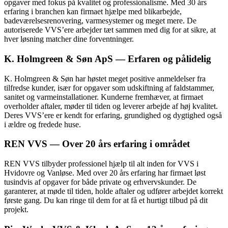
opgaver med fokus på kvalitet og professionalisme. Med 30 års
erfaring i branchen kan firmaet hjælpe med blikarbejde,
badeværelsesrenovering, varmesystemer og meget mere. De
autoriserede VVS’ere arbejder tæt sammen med dig for at sikre, at
hver løsning matcher dine forventninger.
K. Holmgreen & Søn ApS — Erfaren og pålidelig
K. Holmgreen & Søn har høstet meget positive anmeldelser fra
tilfredse kunder, især for opgaver som udskiftning af faldstammer,
sanitet og varmeinstallationer. Kunderne fremhæver, at firmaet
overholder aftaler, møder til tiden og leverer arbejde af høj kvalitet.
Deres VVS’ere er kendt for erfaring, grundighed og dygtighed også
i ældre og fredede huse.
REN VVS — Over 20 års erfaring i området
REN VVS tilbyder professionel hjælp til alt inden for VVS i
Hvidovre og Vanløse. Med over 20 års erfaring har firmaet løst
tusindvis af opgaver for både private og erhvervskunder. De
garanterer, at møde til tiden, holde aftaler og udfører arbejdet korrekt
første gang. Du kan ringe til dem for at få et hurtigt tilbud på dit
projekt.