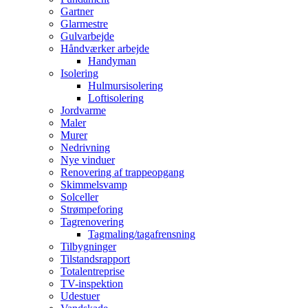
Gartner
Glarmestre
Gulvarbejde
Håndværker arbejde
Handyman
Isolering
Hulmursisolering
Loftisolering
Jordvarme
Maler
Murer
Nedrivning
Nye vinduer
Renovering af trappeopgang
Skimmelsvamp
Solceller
Strømpeforing
Tagrenovering
Tagmaling/tagafrensning
Tilbygninger
Tilstandsrapport
Totalentreprise
TV-inspektion
Udestuer