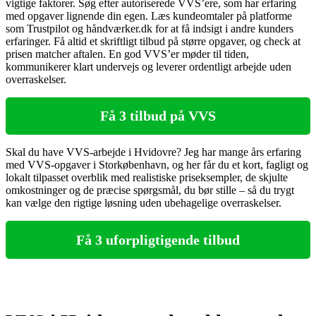
vigtige faktorer. Søg efter autoriserede VVS’ere, som har erfaring
med opgaver lignende din egen. Læs kundeomtaler på platforme
som Trustpilot og håndværker.dk for at få indsigt i andre kunders
erfaringer. Få altid et skriftligt tilbud på større opgaver, og check at
prisen matcher aftalen. En god VVS’er møder til tiden,
kommunikerer klart undervejs og leverer ordentligt arbejde uden
overraskelser.
Få 3 tilbud på VVS
Skal du have VVS‑arbejde i Hvidovre? Jeg har mange års erfaring
med VVS‑opgaver i Storkøbenhavn, og her får du et kort, fagligt og
lokalt tilpasset overblik med realistiske priseksempler, de skjulte
omkostninger og de præcise spørgsmål, du bør stille – så du trygt
kan vælge den rigtige løsning uden ubehagelige overraskelser.
Få 3 uforpligtigende tilbud