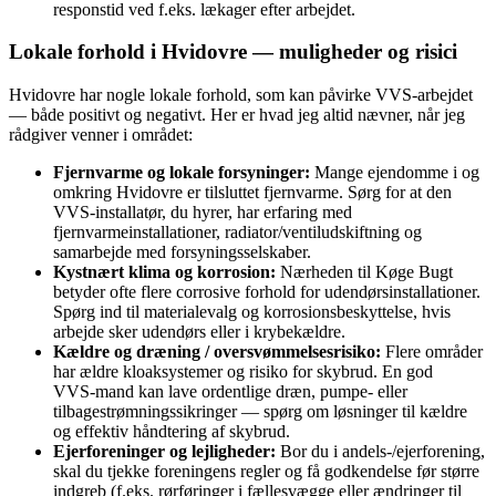
responstid ved f.eks. lækager efter arbejdet.
Lokale forhold i Hvidovre — muligheder og risici
Hvidovre har nogle lokale forhold, som kan påvirke VVS‑arbejdet
— både positivt og negativt. Her er hvad jeg altid nævner, når jeg
rådgiver venner i området:
Fjernvarme og lokale forsyninger:
Mange ejendomme i og
omkring Hvidovre er tilsluttet fjernvarme. Sørg for at den
VVS‑installatør, du hyrer, har erfaring med
fjernvarmeinstallationer, radiator/ventiludskiftning og
samarbejde med forsyningsselskaber.
Kystnært klima og korrosion:
Nærheden til Køge Bugt
betyder ofte flere corrosive forhold for udendørsinstallationer.
Spørg ind til materialevalg og korrosionsbeskyttelse, hvis
arbejde sker udendørs eller i krybekældre.
Kældre og dræning / oversvømmelsesrisiko:
Flere områder
har ældre kloaksystemer og risiko for skybrud. En god
VVS‑mand kan lave ordentlige dræn, pumpe- eller
tilbagestrømningssikringer — spørg om løsninger til kældre
og effektiv håndtering af skybrud.
Ejerforeninger og lejligheder:
Bor du i andels‑/ejerforening,
skal du tjekke foreningens regler og få godkendelse før større
indgreb (f.eks. rørføringer i fællesvægge eller ændringer til