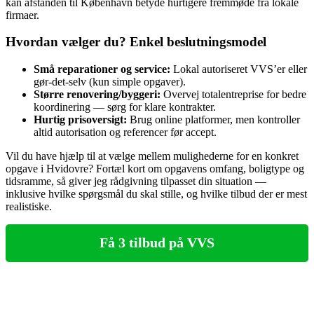
kan afstanden til København betyde hurtigere fremmøde fra lokale
firmaer.
Hvordan vælger du? Enkel beslutningsmodel
Små reparationer og service:
Lokal autoriseret VVS’er eller
gør‑det‑selv (kun simple opgaver).
Større renovering/byggeri:
Overvej totalentreprise for bedre
koordinering — sørg for klare kontrakter.
Hurtig prisoversigt:
Brug online platformer, men kontroller
altid autorisation og referencer før accept.
Vil du have hjælp til at vælge mellem mulighederne for en konkret
opgave i Hvidovre? Fortæl kort om opgavens omfang, boligtype og
tidsramme, så giver jeg rådgivning tilpasset din situation —
inklusive hvilke spørgsmål du skal stille, og hvilke tilbud der er mest
realistiske.
Få 3 tilbud på VVS