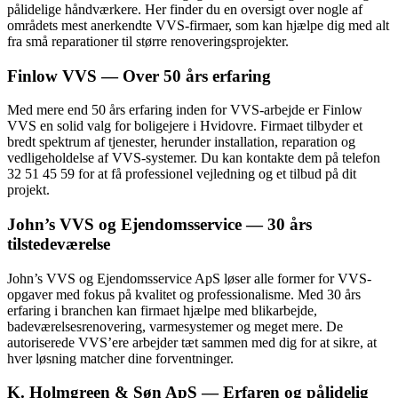
pålidelige håndværkere. Her finder du en oversigt over nogle af
områdets mest anerkendtе VVS-firmaer, som kan hjælpe dig med alt
fra små reparationer til større renoveringsprojekter.
Finlow VVS — Over 50 års erfaring
Med mere end 50 års erfaring inden for VVS-arbejde er Finlow
VVS en solid valg for boligejere i Hvidovre. Firmaet tilbyder et
bredt spektrum af tjenester, herunder installation, reparation og
vedligeholdelse af VVS-systemer. Du kan kontakte dem på telefon
32 51 45 59 for at få professionel vejledning og et tilbud på dit
projekt.
John’s VVS og Ejendomsservice — 30 års
tilstedeværelse
John’s VVS og Ejendomsservice ApS løser alle former for VVS-
opgaver med fokus på kvalitet og professionalisme. Med 30 års
erfaring i branchen kan firmaet hjælpe med blikarbejde,
badeværelsesrenovering, varmesystemer og meget mere. De
autoriserede VVS’ere arbejder tæt sammen med dig for at sikre, at
hver løsning matcher dine forventninger.
K. Holmgreen & Søn ApS — Erfaren og pålidelig