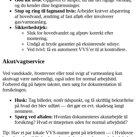
og du kender dine begrænsninger.
Stop og ring til fagmand hvis:
Arbejdet kræver afspærring
af hovedvand, ændring af fast afløb eller involverer
gas/varmeanlæg.
Sikkerhedstjek:
Sluk for hovedvandet og afprøv korrekt efter
montering.
Undgå at bryde garantier på eksisterende udstyr.
Ved tvivl: få en autoriseret VVS’er til at kontrollere.
Akut/vagtservice
Ved vandskade, frostrevner eller total svigt af varmeanlæg kan
akutvagt være nødvendigt, også uden for normal arbejdstid.
Forbered dig på højere takster, men sørg for dokumentation til
forsikringen.
Husk:
Tag billeder, notér tidspunkt, og få skriftlig bekræftelse
på hvad der blev udført — det gør en evt. skadesag langt
nemmere.
Spørg ved aftalen:
Hvordan dokumenteres akutarbejde til
forsikring? Hvad er timeprisen uden for normal arbejdstid?
Tip: Hav et par lokale VVS‑numre gemt på telefonen — i Hvidovre