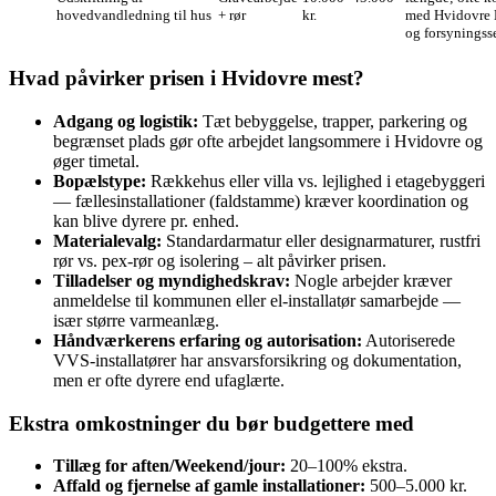
hovedvandledning til hus
+ rør
kr.
med Hvidovre
og forsyningss
Hvad påvirker prisen i Hvidovre mest?
Adgang og logistik:
Tæt bebyggelse, trapper, parkering og
begrænset plads gør ofte arbejdet langsommere i Hvidovre og
øger timetal.
Bopælstype:
Rækkehus eller villa vs. lejlighed i etagebyggeri
— fællesinstallationer (faldstamme) kræver koordination og
kan blive dyrere pr. enhed.
Materialevalg:
Standardarmatur eller designarmaturer, rustfri
rør vs. pex‑rør og isolering – alt påvirker prisen.
Tilladelser og myndighedskrav:
Nogle arbejder kræver
anmeldelse til kommunen eller el‑installatør samarbejde —
især større varmeanlæg.
Håndværkerens erfaring og autorisation:
Autoriserede
VVS‑installatører har ansvarsforsikring og dokumentation,
men er ofte dyrere end ufaglærte.
Ekstra omkostninger du bør budgettere med
Tillæg for aften/Weekend/jour:
20–100% ekstra.
Affald og fjernelse af gamle installationer:
500–5.000 kr.