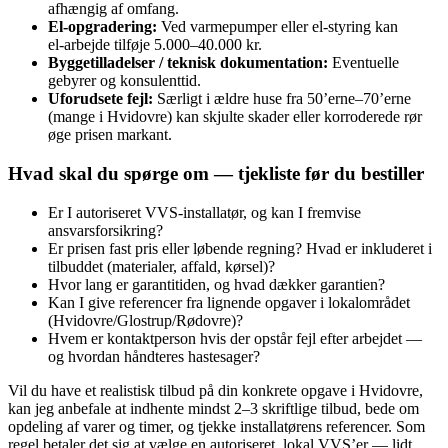
afhængig af omfang.
El‑opgradering:
Ved varmepumper eller el‑styring kan
el‑arbejde tilføje 5.000–40.000 kr.
Byggetilladelser / teknisk dokumentation:
Eventuelle
gebyrer og konsulenttid.
Uforudsete fejl:
Særligt i ældre huse fra 50’erne–70’erne
(mange i Hvidovre) kan skjulte skader eller korroderede rør
øge prisen markant.
Hvad skal du spørge om — tjekliste før du bestiller
Er I autoriseret VVS‑installatør, og kan I fremvise
ansvarsforsikring?
Er prisen fast pris eller løbende regning? Hvad er inkluderet i
tilbuddet (materialer, affald, kørsel)?
Hvor lang er garantitiden, og hvad dækker garantien?
Kan I give referencer fra lignende opgaver i lokalområdet
(Hvidovre/Glostrup/Rødovre)?
Hvem er kontaktperson hvis der opstår fejl efter arbejdet —
og hvordan håndteres hastesager?
Vil du have et realistisk tilbud på din konkrete opgave i Hvidovre,
kan jeg anbefale at indhente mindst 2–3 skriftlige tilbud, bede om
opdeling af varer og timer, og tjekke installatørens referencer. Som
regel betaler det sig at vælge en autoriseret, lokal VVS’er — lidt