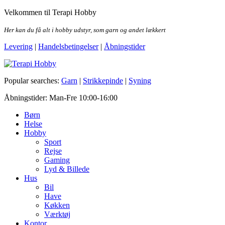
Skip
Velkommen til Terapi Hobby
to
the
Her kan du få alt i hobby udstyr, som garn og andet lækkert
content
Levering
|
Handelsbetingelser
|
Åbningstider
Terapi Hobby
Popular searches:
Garn
|
Strikkepinde
|
Syning
Åbningstider: Man-Fre 10:00-16:00
Børn
Helse
Hobby
Sport
Rejse
Gaming
Lyd & Billede
Hus
Bil
Have
Køkken
Værktøj
Kontor