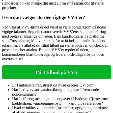
standarder og kan hjælpe dig med alt fra små repairjobs til større
projekter.
Hvordan vælger du den rigtige VVS’er?
Ved valg af VVS-firma er det værd at være opmærksom på nogle
vigtige faktorer. Søg efter autoriserede VVS’ere, som har erfaring
med opgaver lignende din egen. Læs kundeomtaler på platforme
som Trustpilot og håndværker.dk for at få indsigt i andre kunders
erfaringer. Få altid et skriftligt tilbud på større opgaver, og check at
prisen matcher aftalen. En god VVS’er møder til tiden,
kommunikerer klart undervejs og leverer ordentligt arbejde uden
overraskelser.
Få 3 tilbud på VVS
Er I autoriseret/registreret og hvad er jeres CVR‑nr.?
Har I erhvervsansvarsforsikring — og kan I fremsende
policenummer?
Har I erfaring med lignende opgaver i Hvidovre (fjernvarme,
kælderdræn, varmepumpe osv.) — kan I give referencer?
Hvad er inklusiv i tilbuddet (materialer, oprydning, bortkørsel
af affald, eventuel genopretning af vægge/gulve)?