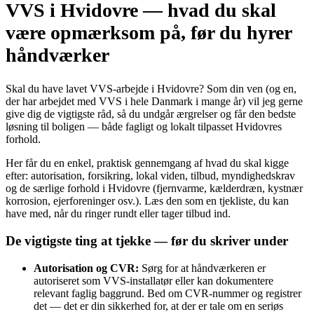
VVS i Hvidovre — hvad du skal
være opmærksom på, før du hyrer
håndværker
Skal du have lavet VVS‑arbejde i Hvidovre? Som din ven (og en,
der har arbejdet med VVS i hele Danmark i mange år) vil jeg gerne
give dig de vigtigste råd, så du undgår ærgrelser og får den bedste
løsning til boligen — både fagligt og lokalt tilpasset Hvidovres
forhold.
Her får du en enkel, praktisk gennemgang af hvad du skal kigge
efter: autorisation, forsikring, lokal viden, tilbud, myndighedskrav
og de særlige forhold i Hvidovre (fjernvarme, kælderdræn, kystnær
korrosion, ejerforeninger osv.). Læs den som en tjekliste, du kan
have med, når du ringer rundt eller tager tilbud ind.
De vigtigste ting at tjekke — før du skriver under
Autorisation og CVR:
Sørg for at håndværkeren er
autoriseret som VVS‑installatør eller kan dokumentere
relevant faglig baggrund. Bed om CVR‑nummer og registrer
det — det er din sikkerhed for, at der er tale om en seriøs