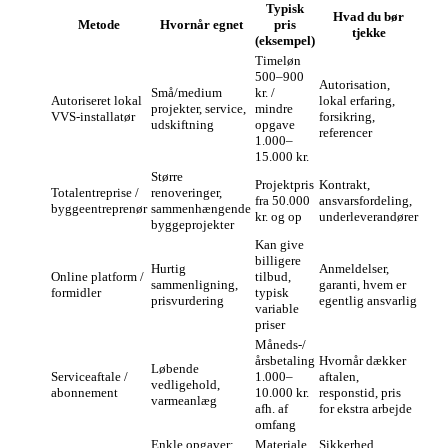
Typisk
Hvad du bør
Metode
Hvornår egnet
pris
tjekke
(eksempel)
Timeløn
500–900
Autorisation,
Små/medium
kr. /
Autoriseret lokal
lokal erfaring,
projekter, service,
mindre
VVS-installatør
forsikring,
udskiftning
opgave
referencer
1.000–
15.000 kr.
Større
Projektpris
Kontrakt,
Totalentreprise /
renoveringer,
fra 50.000
ansvarsfordeling,
byggeentreprenør
sammenhængende
kr. og op
underleverandører
byggeprojekter
Kan give
billigere
Hurtig
Anmeldelser,
Online platform /
tilbud,
sammenligning,
garanti, hvem er
formidler
typisk
prisvurdering
egentlig ansvarlig
variable
priser
Måneds-/
årsbetaling
Hvornår dækker
Løbende
Serviceaftale /
1.000–
aftalen,
vedligehold,
abonnement
10.000 kr.
responstid, pris
varmeanlæg
afh. af
for ekstra arbejde
omfang
Enkle opgaver:
Materiale
Sikkerhed,