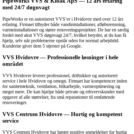
PipeWorks VVS & Kloak ApS — 12 års erfaring
med 24/7 døgnvagt
PipeWorks er en autoriseret VVS’er i Hvidovre med over 12 års
erfaring. Firmaet tilbyder både vandinistallationer, afløbsrensning,
varmeinstallationer og større renoveringsprojekter. De har en særlig
fordel med akut VVS døgnvagt 24/7, hvilket betyder, at du kan få
hjælp, selv når problemerne opstår uden for normal arbejdstid.
Kunderne giver dem 5 stjerner på Google.
VVS Hvidovre — Professionelle løsninger i hele
området
VVS Hvidovre leverer professionel, driftsikker og autoriseret
service i hele Hvidovre og omegn. Firmaet har kompetencer inden
for sanitetsteknik, ventilation, blikarbejde, varmeoptimering og
meget mere. De kan hjælpe både private og erhvervskunder med
opgaver af alle størrelser, fra små reparationer til omfattende
renoveringer.
VVS Centrum Hvidovre — Hurtig og kompetent
service
VVS Centrum Hvidovre har høstet positive anmeldelser for hurtig