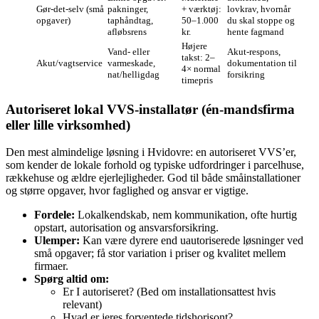
Gør‑det‑selv (små
pakninger,
+ værktøj:
lovkrav, hvornår
opgaver)
taphåndtag,
50–1.000
du skal stoppe og
afløbsrens
kr.
hente fagmand
Højere
Vand- eller
Akut-respons,
takst: 2–
Akut/vagtservice
varmeskade,
dokumentation til
4× normal
nat/helligdag
forsikring
timepris
Autoriseret lokal VVS-installatør (én-mandsfirma
eller lille virksomhed)
Den mest almindelige løsning i Hvidovre: en autoriseret VVS’er,
som kender de lokale forhold og typiske udfordringer i parcelhuse,
rækkehuse og ældre ejerlejligheder. God til både småinstallationer
og større opgaver, hvor faglighed og ansvar er vigtige.
Fordele:
Lokalkendskab, nem kommunikation, ofte hurtig
opstart, autorisation og ansvarsforsikring.
Ulemper:
Kan være dyrere end uautoriserede løsninger ved
små opgaver; få stor variation i priser og kvalitet mellem
firmaer.
Spørg altid om:
Er I autoriseret? (Bed om installationsattest hvis
relevant)
Hvad er jeres forventede tidshorisont?