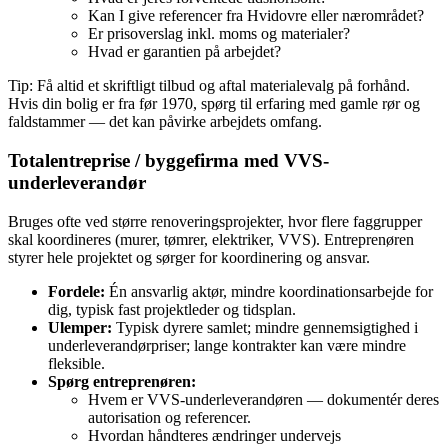
Kan I give referencer fra Hvidovre eller nærområdet?
Er prisoverslag inkl. moms og materialer?
Hvad er garantien på arbejdet?
Tip: Få altid et skriftligt tilbud og aftal materialevalg på forhånd.
Hvis din bolig er fra før 1970, spørg til erfaring med gamle rør og
faldstammer — det kan påvirke arbejdets omfang.
Totalentreprise / byggefirma med VVS-
underleverandør
Bruges ofte ved større renoveringsprojekter, hvor flere faggrupper
skal koordineres (murer, tømrer, elektriker, VVS). Entreprenøren
styrer hele projektet og sørger for koordinering og ansvar.
Fordele:
Én ansvarlig aktør, mindre koordinationsarbejde for
dig, typisk fast projektleder og tidsplan.
Ulemper:
Typisk dyrere samlet; mindre gennemsigtighed i
underleverandørpriser; lange kontrakter kan være mindre
fleksible.
Spørg entreprenøren:
Hvem er VVS‑underleverandøren — dokumentér deres
autorisation og referencer.
Hvordan håndteres ændringer undervejs