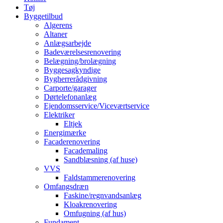
Tøj
Byggetilbud
Algerens
Altaner
Anlægsarbejde
Badeværelsesrenovering
Belægning/brolægning
Byggesagkyndige
Bygherrerådgivning
Carporte/garager
Dørtelefonanlæg
Ejendomsservice/Viceværtservice
Elektriker
Eltjek
Energimærke
Facaderenovering
Facademaling
Sandblæsning (af huse)
VVS
Faldstammerenovering
Omfangsdræn
Faskine/regnvandsanlæg
Kloakrenovering
Omfugning (af hus)
Fundament