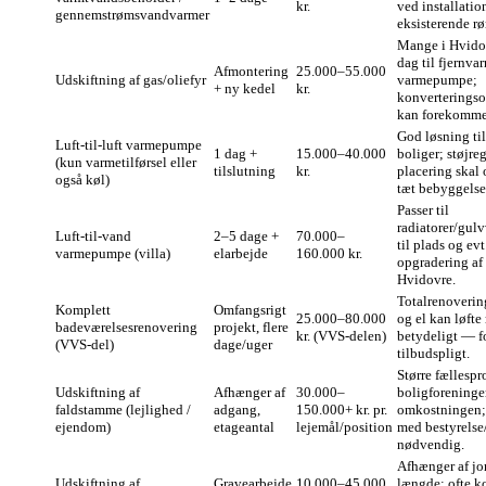
kr.
ved installatio
gennemstrømsvandvarmer
eksisterende rø
Mange i Hvidov
dag til fjernvar
Afmontering
25.000–55.000
Udskiftning af gas/oliefyr
varmepumpe;
+ ny kedel
kr.
konverterings
kan forekomme
God løsning ti
Luft‑til‑luft varmepumpe
1 dag +
15.000–40.000
boliger; støjre
(kun varmetilførsel eller
tilslutning
kr.
placering skal 
også køl)
tæt bebyggelse
Passer til
radiatorer/gul
Luft‑til‑vand
2–5 dage +
70.000–
til plads og evt
varmepumpe (villa)
elarbejde
160.000 kr.
opgradering af 
Hvidovre.
Totalrenovering
Komplett
Omfangsrigt
25.000–80.000
og el kan løfte
badeværelsesrenovering
projekt, flere
kr. (VVS‑delen)
betydeligt — f
(VVS‑del)
dage/uger
tilbudspligt.
Større fællespro
Udskiftning af
Afhænger af
30.000–
boligforeninge
faldstamme (lejlighed /
adgang,
150.000+ kr. pr.
omkostningen;
ejendom)
etageantal
lejemål/position
med bestyrelse
nødvendig.
Afhænger af jo
Udskiftning af
Gravearbejde
10.000–45.000
længde; ofte k