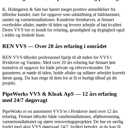
K. Holmgreen & Søn har høstet meget positive anmeldelser fra
tilfredse kunder, især for opgaver som udskiftning af faldstammer,
sanitet og varmeinstallationer. Kunderne fremhæver, at firmaet
overholder aftaler, møder til tiden og leverer arbejde af høj kvalitet.
Deres VVS’ere er kendt for erfaring, grundighed og dygtighed også
i ældre og fredede huse.
REN VVS — Over 20 års erfaring i området
REN VVS tilbyder professionel hjælp til alt inden for VVS i
Hvidovre og Vanløse. Med over 20 års erfaring har firmaet løst
tusindvis af opgaver for både private og erhvervskunder. De
garanterer, at møde til tiden, holde aftaler og udfører arbejdet korrekt
første gang. Du kan ringe til dem for at få et hurtigt tilbud på dit
projekt.
PipeWorks VVS & Kloak ApS — 12 års erfaring
med 24/7 døgnvagt
PipeWorks er en autoriseret VVS’er i Hvidovre med over 12 års
erfaring. Firmaet tilbyder både vandinistallationer, afløbsrensning,
varmeinstallationer og større renoveringsprojekter. De har en særlig
fordel med akut VVS døgnvagt 24/7, hvilket betyder, at du kan få