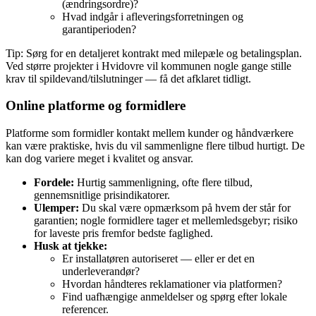
(ændringsordre)?
Hvad indgår i afleveringsforretningen og
garantiperioden?
Tip: Sørg for en detaljeret kontrakt med milepæle og betalingsplan.
Ved større projekter i Hvidovre vil kommunen nogle gange stille
krav til spildevand/tilslutninger — få det afklaret tidligt.
Online platforme og formidlere
Platforme som formidler kontakt mellem kunder og håndværkere
kan være praktiske, hvis du vil sammenligne flere tilbud hurtigt. De
kan dog variere meget i kvalitet og ansvar.
Fordele:
Hurtig sammenligning, ofte flere tilbud,
gennemsnitlige prisindikatorer.
Ulemper:
Du skal være opmærksom på hvem der står for
garantien; nogle formidlere tager et mellemledsgebyr; risiko
for laveste pris fremfor bedste faglighed.
Husk at tjekke:
Er installatøren autoriseret — eller er det en
underleverandør?
Hvordan håndteres reklamationer via platformen?
Find uafhængige anmeldelser og spørg efter lokale
referencer.