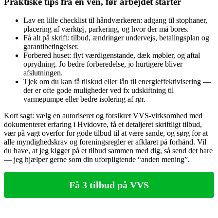
Praktiske tips fra en ven, før arbejdet starter
Lav en lille checklist til håndværkeren: adgang til stophaner,
placering af værktøj, parkering, og hvor der må bores.
Få alt på skrift: tilbud, ændringer undervejs, betalingsplan og
garantibetingelser.
Forbered huset: flyt værdigenstande, dæk møbler, og aftal
oprydning. Jo bedre forberedelse, jo hurtigere bliver
afslutningen.
Tjek om du kan få tilskud eller lån til energieffektivisering —
der er ofte gode muligheder ved fx udskiftning til
varmepumpe eller bedre isolering af rør.
Kort sagt: vælg en autoriseret og forsikret VVS‑virksomhed med
dokumenteret erfaring i Hvidovre, få et detaljeret skriftligt tilbud,
vær på vagt overfor for gode tilbud til at være sande, og sørg for at
alle myndighedskrav og foreningsregler er afklaret på forhånd. Vil
du have, at jeg kigger på et tilbud sammen med dig, så send det bare
— jeg hjælper gerne som din uforpligtende “anden mening”.
Få 3 tilbud på VVS