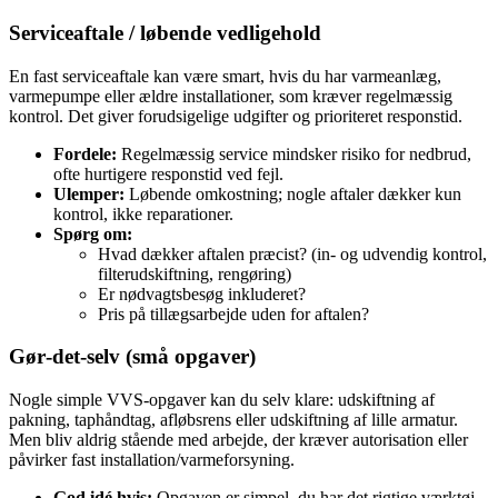
Serviceaftale / løbende vedligehold
En fast serviceaftale kan være smart, hvis du har varmeanlæg,
varmepumpe eller ældre installationer, som kræver regelmæssig
kontrol. Det giver forudsigelige udgifter og prioriteret responstid.
Fordele:
Regelmæssig service mindsker risiko for nedbrud,
ofte hurtigere responstid ved fejl.
Ulemper:
Løbende omkostning; nogle aftaler dækker kun
kontrol, ikke reparationer.
Spørg om:
Hvad dækker aftalen præcist? (in- og udvendig kontrol,
filterudskiftning, rengøring)
Er nødvagtsbesøg inkluderet?
Pris på tillægsarbejde uden for aftalen?
Gør‑det‑selv (små opgaver)
Nogle simple VVS-opgaver kan du selv klare: udskiftning af
pakning, taphåndtag, afløbsrens eller udskiftning af lille armatur.
Men bliv aldrig stående med arbejde, der kræver autorisation eller
påvirker fast installation/varmeforsyning.
God idé hvis:
Opgaven er simpel, du har det rigtige værktøj,