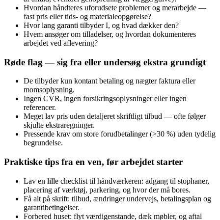
Hvordan håndteres uforudsete problemer og merarbejde —
fast pris eller tids- og materialeopgørelse?
Hvor lang garanti tilbyder I, og hvad dækker den?
Hvem ansøger om tilladelser, og hvordan dokumenteres
arbejdet ved aflevering?
Røde flag — sig fra eller undersøg ekstra grundigt
De tilbyder kun kontant betaling og nægter faktura eller
momsoplysning.
Ingen CVR, ingen forsikringsoplysninger eller ingen
referencer.
Meget lav pris uden detaljeret skriftligt tilbud — ofte følger
skjulte ekstraregninger.
Pressende krav om store forudbetalinger (>30 %) uden tydelig
begrundelse.
Praktiske tips fra en ven, før arbejdet starter
Lav en lille checklist til håndværkeren: adgang til stophaner,
placering af værktøj, parkering, og hvor der må bores.
Få alt på skrift: tilbud, ændringer undervejs, betalingsplan og
garantibetingelser.
Forbered huset: flyt værdigenstande, dæk møbler, og aftal