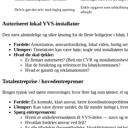
Enkle opgaver som udskiftning
Delvis gør‑det‑selv med faglig sparring
arbejde
Autoriseret lokal VVS‑installatør
Den mest almindelige og sikre løsning for de fleste boligejere i Ishøj.
Fordele:
Autorisation, ansvarsforsikring, lokal viden, hurtig ser
Ulemper:
Timetakster kan være høje; nogle små installatører ha
Hvad du skal tjekke:
Er firmaet autoriseret? (Bed om CVR og installationsbevi
Har de forsikring og referencer fra Ishøj/kommunen?
Hvad er garanti og reklamationsret?
Totalentreprise / hovedentreprenør
Bruges typisk ved større renoveringer, hvor flere fag som tømrer, e
Fordele:
Én kontrakt, klart ansvar, færre koordinationsproblemer
Ulemper:
Kan være dyrere samlet; du får mindre indsigt i, hvem
Spørg entreprenøren:
Hvem er underleverandøren til VVS‑delen — navn og re
Hvordan fordeles ansvar ved fejl?
Er alle tilladelser (byggetilladelse, kloaktilslutning) inklu