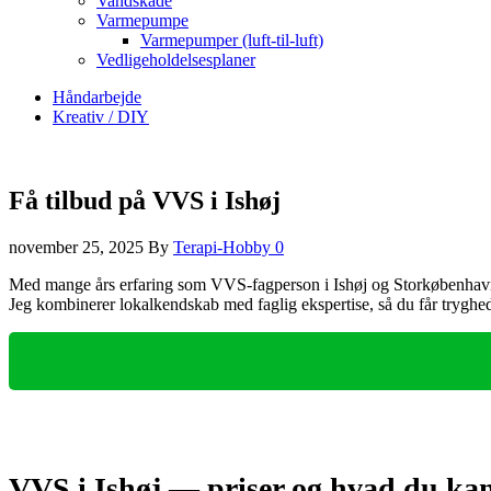
Vandskade
Varmepumpe
Varmepumper (luft-til-luft)
Vedligeholdelsesplaner
Håndarbejde
Kreativ / DIY
Få tilbud på VVS i Ishøj
november 25, 2025
By
Terapi-Hobby
0
Med mange års erfaring som VVS-fagperson i Ishøj og Storkøbenhavn giv
Jeg kombinerer lokalkendskab med faglig ekspertise, så du får tryghed
VVS i Ishøj — priser og hvad du kan