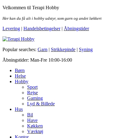
Skip
Velkommen til Terapi Hobby
to
the
Her kan du få alt i hobby udstyr, som garn og andet lækkert
content
Levering
|
Handelsbetingelser
|
Åbningstider
Terapi Hobby
Popular searches:
Garn
|
Strikkepinde
|
Syning
Åbningstider: Man-Fre 10:00-16:00
Børn
Helse
Hobby
Sport
Rejse
Gaming
Lyd & Billede
Hus
Bil
Have
Køkken
Værktøj
Kontor