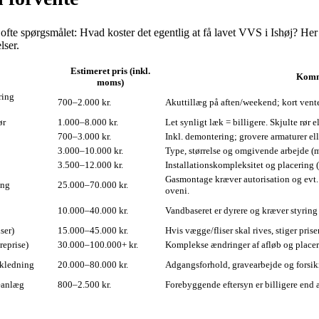
 spørgsmålet: Hvad koster det egentlig at få lavet VVS i Ishøj? Her få
lser.
Estimeret pris (inkl.
Komme
moms)
ring
700–2.000 kr.
Akuttillæg på aften/weekend; kort vente
ør
1.000–8.000 kr.
Let synligt læk = billigere. Skjulte rør 
700–3.000 kr.
Inkl. demontering; grovere armaturer elle
3.000–10.000 kr.
Type, størrelse og omgivende arbejde (m
3.500–12.000 kr.
Installationskompleksitet og placering 
Gasmontage kræver autorisation og evt.
ing
25.000–70.000 kr.
oveni.
10.000–40.000 kr.
Vandbaseret er dyrere og kræver styring 
ser)
15.000–45.000 kr.
Hvis vægge/fliser skal rives, stiger pris
reprise)
30.000–100.000+ kr.
Komplekse ændringer af afløb og placerin
ikledning
20.000–80.000 kr.
Adgangsforhold, gravearbejde og forsik
meanlæg
800–2.500 kr.
Forebyggende eftersyn er billigere end a