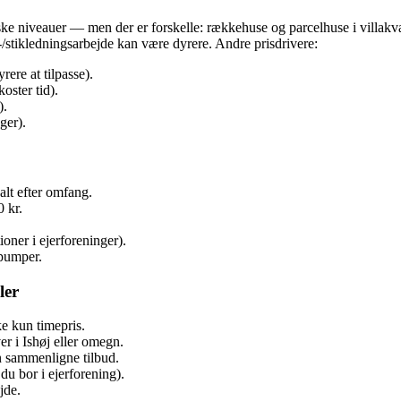
ke niveauer — men der er forskelle: rækkehuse og parcelhuse i villakvart
stikledningsarbejde kan være dyrere. Andre prisdrivere:
rere at tilpasse).
oster tid).
).
ger).
alt efter omfang.
 kr.
ioner i ejerforeninger).
spumper.
ler
ke kun timepris.
er i Ishøj eller omegn.
n sammenligne tilbud.
du bor i ejerforening).
jde.