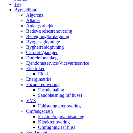
Tøj
Byggetilbud
Algerens
Altaner
Anlægsarbejde
Badeværelsesrenovering
Belægning/brolægning
Byggesagkyndige
Bygherrerådgivning
Carporte/garager
Dørtelefonanlæg
Ejendomsservice/Viceværtservice
Elektriker
Eltjek
Energimærke
Facaderenovering
Facademaling
Sandblæsning (af huse)
VVS
Faldstammerenovering
Omfangsdræn
Faskine/regnvandsanlæg
Kloakrenovering
Omfugning (af hus)
Fundament