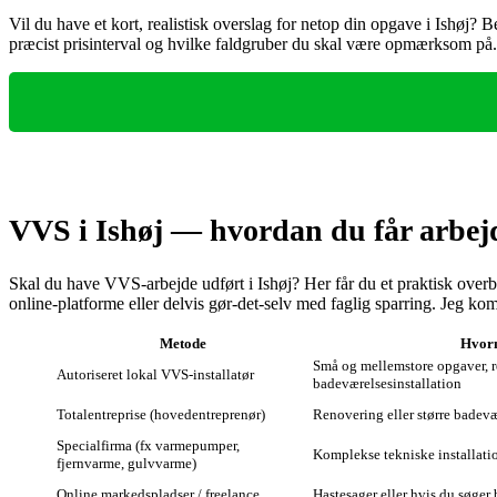
Vil du have et kort, realistisk overslag for netop din opgave i Ishøj? 
præcist prisinterval og hvilke faldgruber du skal være opmærksom på.
VVS i Ishøj — hvordan du får arbejd
Skal du have VVS-arbejde udført i Ishøj? Her får du et praktisk overbli
online‑platforme eller delvis gør‑det‑selv med faglig sparring. Jeg kom
Metode
Hvorn
Små og mellemstore opgaver, re
Autoriseret lokal VVS‑installatør
badeværelsesinstallation
Totalentreprise (hovedentreprenør)
Renovering eller større badevær
Specialfirma (fx varmepumper,
Komplekse tekniske installatio
fjernvarme, gulvvarme)
Online markedspladser / freelance
Hastesager eller hvis du søger 