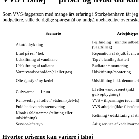
Som VVS‑fagperson med mange års erfaring i Storkøbenhavn får jeg ofte
budgettere, stille de rigtige spørgsmål og undgå ubehagelige overraske
Scenario
Arbejdstype
Fejlfinding + mindre udbed
Akut/udrykning
(vagttillæg)
Brud på rør / læk
Reparation af skjult/åbent r
Udskiftning af vandhane
Tap / blandingsbatteri
Udskiftning af radiator
Radiator + montering
Varmtvandsbeholder (el eller gas)
Udskiftning/montering
Olie-/gasfyr / ny kedel
Udskiftning inkl. demonter
El eller vandbaseret (inkl.
Gulvvarme — 1 rum
gulvopbygning)
Renovering af toilet / vådrum (delvis)
VVS + tilpasninger (uden fli
Fuld badeværelsesrenovering
VVS‑arbejde (ikke fliser/ent
Kloak / faldstamme (relining eller
Relining / udskiftning af st
udskiftning)
Service/eftersyn
Årlig service af kedel/var
Hvorfor priserne kan variere i Ishøj