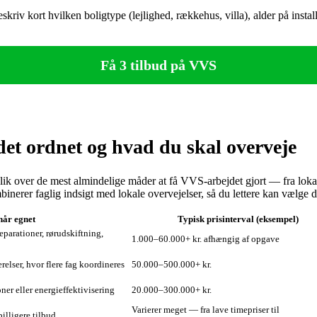
Beskriv kort hvilken boligtype (lejlighed, rækkehus, villa), alder på ins
Få 3 tilbud på VVS
et ordnet og hvad du skal overveje
k over de mest almindelige måder at få VVS-arbejdet gjort — fra lokal aut
binerer faglig indsigt med lokale overvejelser, så du lettere kan vælge de
år egnet
Typisk prisinterval (eksempel)
parationer, rørudskiftning,
1.000–60.000+ kr. afhængig af opgave
elser, hvor flere fag koordineres
50.000–500.000+ kr.
ner eller energieffektivisering
20.000–300.000+ kr.
Varierer meget — fra lave timepriser til
billigere tilbud