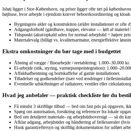
Ishøj ligger i Stor‑København, og priser ligger ofte tæt på københavns
højhuse, hvor arbejde i ejendom kræver beboerkoordinering og kloak-/
Bygningens alder og konstruktion (ældre installationer er ofte dy
Adgangsforhold (gårdhave, trapper, elevator — løft af materiel k
Tidspunkt (akut/opkald uden for normal arbejdstid = højere pris
Materialevalg (billigt vs. kvalitetsarmatur, energieffektive løsnin
Ekstra omkostninger du bør tage med i budgettet
Åbning af vægge / flisearbejde / reetablering: 1.000–30.000 kr. 
El‑arbejde (stik, styring, varmepumpeintegration): 1.000–20.000
Affaldsafhentning og bortskaffelse af gamle installationer.
Tilladelser og godkendelser (især ved ændringer i fællesinstallat
Eventuelle udskiftninger af radiatorer, ventiler eller cirkulation
Hvad jeg anbefaler — praktisk checkliste før du bestil
Få mindst 3 skriftlige tilbud — bed om fast pris på opgaven, ik
Spørg om autorisation, forsikring og referencer fra lokale opgav
Bed om detaljeret materiale‑ og arbejdstidsoversigt — så du ka
Afklar adgang, arbejdstider og håndtering af fællesarealer (hvis 
Husk garanti/eftersyn og skriftlig dokumentation for udført arbe