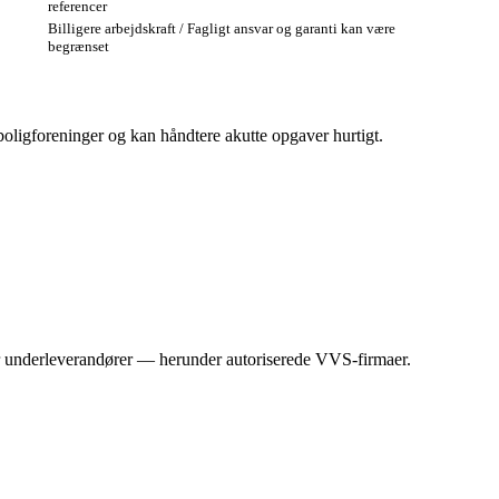
referencer
Billigere arbejdskraft / Fagligt ansvar og garanti kan være
begrænset
d boligforeninger og kan håndtere akutte opgaver hurtigt.
er underleverandører — herunder autoriserede VVS‑firmaer.