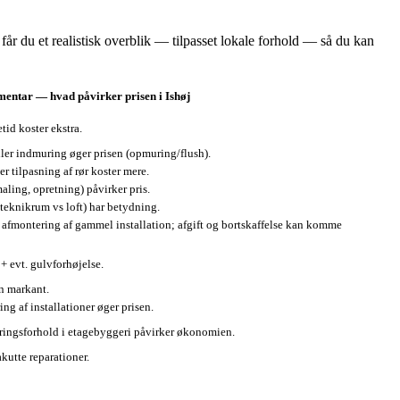
r du et realistisk overblik — tilpasset lokale forhold — så du kan
ntar — hvad påvirker prisen i Ishøj
tid koster ekstra.
eller indmuring øger prisen (opmuring/flush).
r tilpasning af rør koster mere.
aling, opretning) påvirker pris.
(teknikrum vs loft) har betydning.
 afmontering af gammel installation; afgift og bortskaffelse kan komme
+ evt. gulvforhøjelse.
en markant.
g af installationer øger prisen.
ringsforhold i etagebyggeri påvirker økonomien.
kutte reparationer.