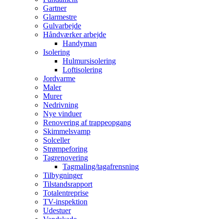
Gartner
Glarmestre
Gulvarbejde
Håndværker arbejde
Handyman
Isolering
Hulmursisolering
Loftisolering
Jordvarme
Maler
Murer
Nedrivning
Nye vinduer
Renovering af trappeopgang
Skimmelsvamp
Solceller
Strømpeforing
Tagrenovering
Tagmaling/tagafrensning
Tilbygninger
Tilstandsrapport
Totalentreprise
TV-inspektion
Udestuer