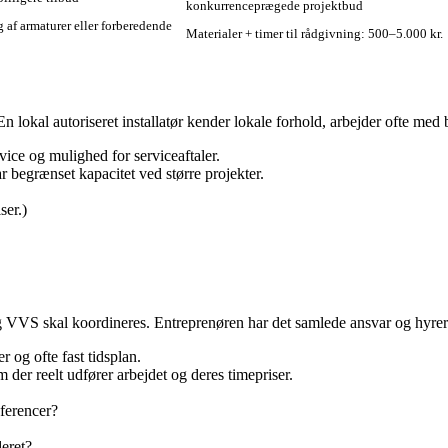
konkurrenceprægede projektbud
 af armaturer eller forberedende
Materialer + timer til rådgivning: 500–5.000 kr.
 En lokal autoriseret installatør kender lokale forhold, arbejder ofte me
vice og mulighed for serviceaftaler.
r begrænset kapacitet ved større projekter.
ser.)
l og VVS skal koordineres. Entreprenøren har det samlede ansvar og hyr
 og ofte fast tidsplan.
 der reelt udfører arbejdet og deres timepriser.
ferencer?
deret?