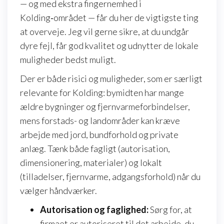
— og med ekstra fingernemhed i
Kolding‑området — får du her de vigtigste ting
at overveje. Jeg vil gerne sikre, at du undgår
dyre fejl, får god kvalitet og udnytter de lokale
muligheder bedst muligt.
Der er både risici og muligheder, som er særligt
relevante for Kolding: bymidten har mange
ældre bygninger og fjernvarmeforbindelser,
mens forstads- og landområder kan kræve
arbejde med jord, bundforhold og private
anlæg. Tænk både fagligt (autorisation,
dimensionering, materialer) og lokalt
(tilladelser, fjernvarme, adgangsforhold) når du
vælger håndværker.
Autorisation og faglighed:
Sørg for, at
firmaet er autoriseret til det arbejde, du