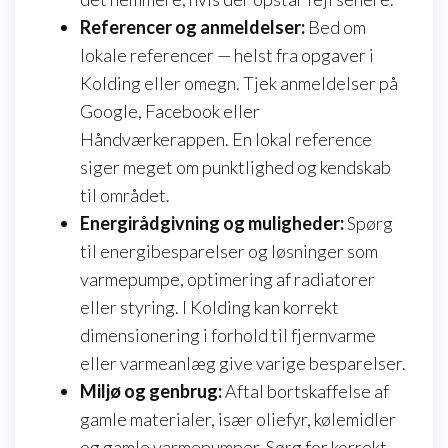
Referencer og anmeldelser:
Bed om
lokale referencer — helst fra opgaver i
Kolding eller omegn. Tjek anmeldelser på
Google, Facebook eller
Håndværkerappen. En lokal reference
siger meget om punktlighed og kendskab
til området.
Energirådgivning og muligheder:
Spørg
til energibesparelser og løsninger som
varmepumpe, optimering af radiatorer
eller styring. I Kolding kan korrekt
dimensionering i forhold til fjernvarme
eller varmeanlæg give varige besparelser.
Miljø og genbrug:
Aftal bortskaffelse af
gamle materialer, især oliefyr, kølemidler
og gamle varmepumper. Sørg for korrekt