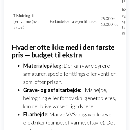
prise
Kold
Tilslutning til
egne
25.000–
fjernvarme (hvis
Forbindelse fra vejen til huset
spør
60.000 kr.
aktuel)
tarif
grav
Hvad er ofte ikke med i den første
pris — budget til ekstra
Materialepålæg:
Der kan være dyrere
armaturer, specielle fittings eller ventiler,
som løfter prisen.
Grave‑ og asfaltarbejde:
Hvis højde,
belægning eller fortov skal genetableres,
kan det blive væsentligt dyrere.
El‑arbejde:
Mange VVS-opgaver kræver
elektriker (pumpe, el‑varme, eltavle). Det