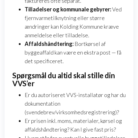
faktureres ofte separat.
Tilladelser og kommunale gebyrer:
Ved
fjernvarmetilknytning eller større
ændringer kan Kolding Kommune kræve
anmeldelse eller tilladelse.
Affaldshåndtering:
Bortkørsel af
byggeaffald kan være en ekstra post — få
det specificeret.
Spørgsmål du altid skal stille din
VVS’er
Er du autoriseret VVS-installatør og har du
dokumentation
(svendebrev/virksomhedsregistrering)?
Er prisen inkl. moms, materialer, kørsel og
affaldshåndtering? Kan I give fast pris?
Hvem står for eventuelle byggetilladelser