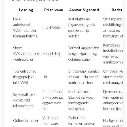
Løsning
Prisniveau
Ansvar & garanti
Bedst ti
Lokal
Installatørens
Små reparation
autoriseret
fagansvar, typisk
udskiftning af
Lav–Middel
VVS‑installatør
god personlig
armaturer,
(enmandsfirma)
service
kortvarige jobs
Komplekse
Større
Formelt ansvar, ofte
installationer,
VVS‑virksomhed
Middel–Høj
længere garanti og
varme- og
/ entreprenør
dokumentation
sanitetsomlæg
Totalentreprise
Entreprenør samlet
Ombygninger o
(byggeprojekt
Høj
ansvar — du har én
større renoveri
inkl. VVS)
kontraktpartner
med mange fag
Fast måned/
Kontrakt med
Fjernvarme,
Serviceaftale /
år—lavere pr.
løbende service,
varmepumper, 
vedligehold
opgave over
forebyggende
anlæg der kræv
(abonnement)
tid
vedligehold
løbende tjek
Varierende
Platformen
Online formidler
Hurtige, mindr
(kan være
formidler; ansvar
/
opgaver eller