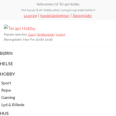
Skip
Velkommen til Terapi Hobby
to
Her kan du få alt i hobby udstyr, som garn og andet lækkert
Levering
|
Handelsbetingelser
|
Åbningstider
the
content
Terapi
Hobby
Popular searches:
Garn
|
Strikkepinde
|
Syning
Åbningstider: Man-Fre 10:00-16:00
BØRN
HELSE
HOBBY
Sport
Rejse
Gaming
Lyd & Billede
HUS