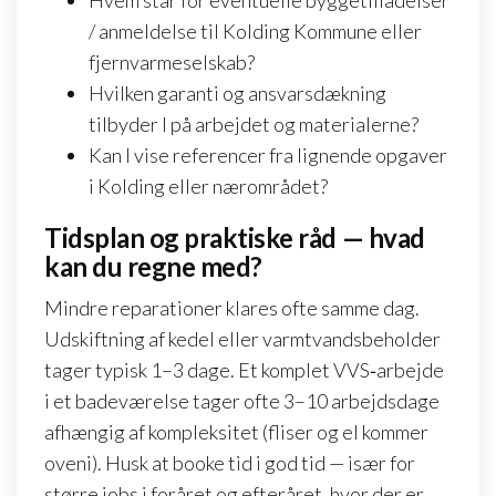
/ anmeldelse til Kolding Kommune eller
fjernvarmeselskab?
Hvilken garanti og ansvarsdækning
tilbyder I på arbejdet og materialerne?
Kan I vise referencer fra lignende opgaver
i Kolding eller nærområdet?
Tidsplan og praktiske råd — hvad
kan du regne med?
Mindre reparationer klares ofte samme dag.
Udskiftning af kedel eller varmtvandsbeholder
tager typisk 1–3 dage. Et komplet VVS‑arbejde
i et badeværelse tager ofte 3–10 arbejdsdage
afhængig af kompleksitet (fliser og el kommer
oveni). Husk at booke tid i god tid — især for
større jobs i foråret og efteråret, hvor der er