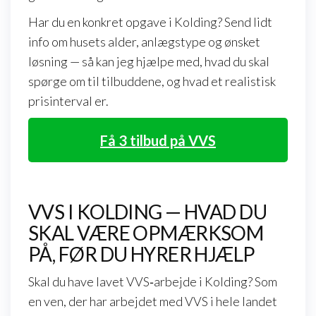
Har du en konkret opgave i Kolding? Send lidt
info om husets alder, anlægstype og ønsket
løsning — så kan jeg hjælpe med, hvad du skal
spørge om til tilbuddene, og hvad et realistisk
prisinterval er.
Få 3 tilbud på VVS
VVS I KOLDING — HVAD DU
SKAL VÆRE OPMÆRKSOM
PÅ, FØR DU HYRER HJÆLP
Skal du have lavet VVS‑arbejde i Kolding? Som
en ven, der har arbejdet med VVS i hele landet