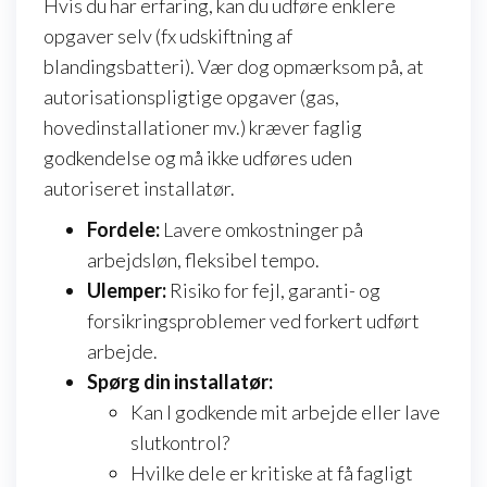
Hvis du har erfaring, kan du udføre enklere
opgaver selv (fx udskiftning af
blandingsbatteri). Vær dog opmærksom på, at
autorisationspligtige opgaver (gas,
hovedinstallationer mv.) kræver faglig
godkendelse og må ikke udføres uden
autoriseret installatør.
Fordele:
Lavere omkostninger på
arbejdsløn, fleksibel tempo.
Ulemper:
Risiko for fejl, garanti- og
forsikringsproblemer ved forkert udført
arbejde.
Spørg din installatør:
Kan I godkende mit arbejde eller lave
slutkontrol?
Hvilke dele er kritiske at få fagligt