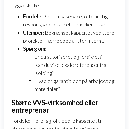
byggeskikke.
Fordele:
Personlig service, ofte hurtig
respons, god lokal referencekendskab.
Ulemper:
Begrænset kapacitet ved store
projekter; færre specialister internt.
Spørg om:
Er du autoriseret og forsikret?
Kan du vise lokale referencer fra
Kolding?
Hvad er garantitiden på arbejdet og
materialer?
Større VVS‑virksomhed eller
entreprenør
Fordele: Flere fagfolk, bedre kapacitet til
større opgaver, professionel styring og