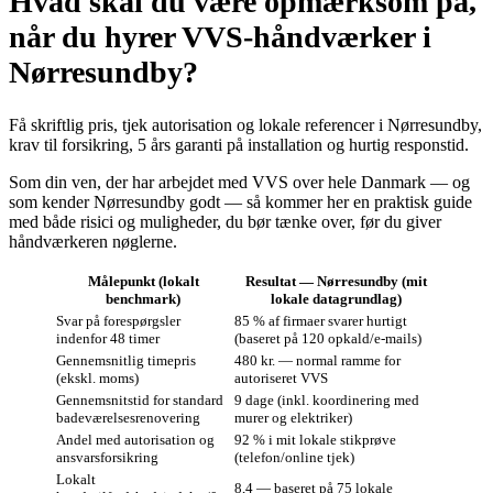
Hvad skal du være opmærksom på,
når du hyrer VVS‑håndværker i
Nørresundby?
Få skriftlig pris, tjek autorisation og lokale referencer i Nørresundby,
krav til forsikring, 5 års garanti på installation og hurtig responstid.
Som din ven, der har arbejdet med VVS over hele Danmark — og
som kender Nørresundby godt — så kommer her en praktisk guide
med både risici og muligheder, du bør tænke over, før du giver
håndværkeren nøglerne.
Målepunkt (lokalt
Resultat — Nørresundby (mit
benchmark)
lokale datagrundlag)
Svar på forespørgsler
85 % af firmaer svarer hurtigt
indenfor 48 timer
(baseret på 120 opkald/e-mails)
Gennemsnitlig timepris
480 kr. — normal ramme for
(ekskl. moms)
autoriseret VVS
Gennemsnitstid for standard
9 dage (inkl. koordinering med
badeværelsesrenovering
murer og elektriker)
Andel med autorisation og
92 % i mit lokale stikprøve
ansvarsforsikring
(telefon/online tjek)
Lokalt
8,4 — baseret på 75 lokale