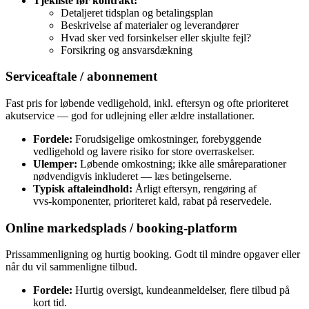
Tjekliste før kontrakt:
Detaljeret tidsplan og betalingsplan
Beskrivelse af materialer og leverandører
Hvad sker ved forsinkelser eller skjulte fejl?
Forsikring og ansvarsdækning
Serviceaftale / abonnement
Fast pris for løbende vedligehold, inkl. eftersyn og ofte prioriteret
akutservice — god for udlejning eller ældre installationer.
Fordele:
Forudsigelige omkostninger, forebyggende
vedligehold og lavere risiko for store overraskelser.
Ulemper:
Løbende omkostning; ikke alle småreparationer
nødvendigvis inkluderet — læs betingelserne.
Typisk aftaleindhold:
Årligt eftersyn, rengøring af
vvs‑komponenter, prioriteret kald, rabat på reservedele.
Online markedsplads / booking‑platform
Prissammenligning og hurtig booking. Godt til mindre opgaver eller
når du vil sammenligne tilbud.
Fordele:
Hurtig oversigt, kundeanmeldelser, flere tilbud på
kort tid.