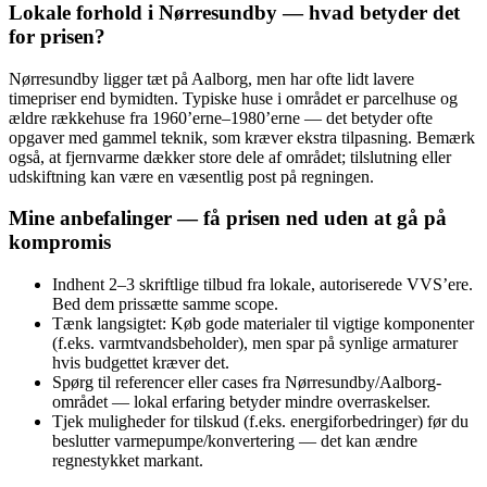
Lokale forhold i Nørresundby — hvad betyder det
for prisen?
Nørresundby ligger tæt på Aalborg, men har ofte lidt lavere
timepriser end bymidten. Typiske huse i området er parcelhuse og
ældre rækkehuse fra 1960’erne–1980’erne — det betyder ofte
opgaver med gammel teknik, som kræver ekstra tilpasning. Bemærk
også, at fjernvarme dækker store dele af området; tilslutning eller
udskiftning kan være en væsentlig post på regningen.
Mine anbefalinger — få prisen ned uden at gå på
kompromis
Indhent 2–3 skriftlige tilbud fra lokale, autoriserede VVS’ere.
Bed dem prissætte samme scope.
Tænk langsigtet: Køb gode materialer til vigtige komponenter
(f.eks. varmtvandsbeholder), men spar på synlige armaturer
hvis budgettet kræver det.
Spørg til referencer eller cases fra Nørresundby/Aalborg-
området — lokal erfaring betyder mindre overraskelser.
Tjek muligheder for tilskud (f.eks. energiforbedringer) før du
beslutter varmepumpe/konvertering — det kan ændre
regnestykket markant.