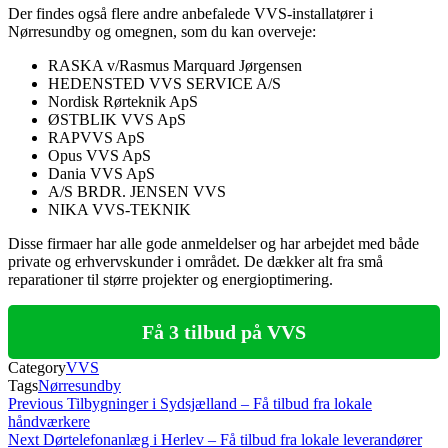
Der findes også flere andre anbefalede VVS-installatører i
Nørresundby og omegnen, som du kan overveje:
RASKA v/Rasmus Marquard Jørgensen
HEDENSTED VVS SERVICE A/S
Nordisk Rørteknik ApS
ØSTBLIK VVS ApS
RAPVVS ApS
Opus VVS ApS
Dania VVS ApS
A/S BRDR. JENSEN VVS
NIKA VVS-TEKNIK
Disse firmaer har alle gode anmeldelser og har arbejdet med både
private og erhvervskunder i området. De dækker alt fra små
reparationer til større projekter og energioptimering.
Få 3 tilbud på VVS
Category
VVS
Tags
Nørresundby
Indlægsnavigation
Previous
Previous
Tilbygninger i Sydsjælland – Få tilbud fra lokale
Post
håndværkere
Next
Next
Dørtelefonanlæg i Herlev – Få tilbud fra lokale leverandører