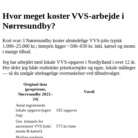
Hvor meget koster VVS‑arbejde i
Nørresundby?
Kort svar: I Nørresundby koster almindelige VVS‑jobs typisk
1.000–25.000 kr.; timepris ligger ~500–650 kr. inkl. kørsel og moms
i mange tilbud.
Jeg har arbejdet med lokale VVS‑opgaver i Nordjylland i over 12 år.
Her deler jeg både realistiske priseksempler og egne, lokale målinger
— så du undgår ubehagelige overraskelser ved tilbudsvalget.
Original data
(proprietær,
Værdi
Nørresundby 2023–
24)
Antal registrerede
lokale opgaver (egen
102 opgaver
log)
Gns. timepris for
autoriseret VVS (inkl.
575 kr./time
moms & kørsel)
Median totalpris