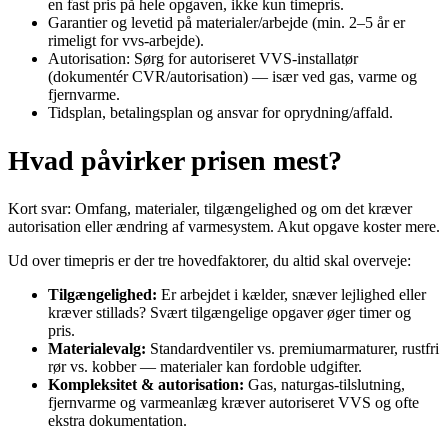
en fast pris på hele opgaven, ikke kun timepris.
Garantier og levetid på materialer/arbejde (min. 2–5 år er
rimeligt for vvs‑arbejde).
Autorisation: Sørg for autoriseret VVS‑installatør
(dokumentér CVR/autorisation) — især ved gas, varme og
fjernvarme.
Tidsplan, betalingsplan og ansvar for oprydning/affald.
Hvad påvirker prisen mest?
Kort svar: Omfang, materialer, tilgængelighed og om det kræver
autorisation eller ændring af varmesystem. Akut opgave koster mere.
Ud over timepris er der tre hovedfaktorer, du altid skal overveje:
Tilgængelighed:
Er arbejdet i kælder, snæver lejlighed eller
kræver stillads? Svært tilgængelige opgaver øger timer og
pris.
Materialevalg:
Standardventiler vs. premiumarmaturer, rustfri
rør vs. kobber — materialer kan fordoble udgifter.
Kompleksitet & autorisation:
Gas, naturgas‑tilslutning,
fjernvarme og varmeanlæg kræver autoriseret VVS og ofte
ekstra dokumentation.