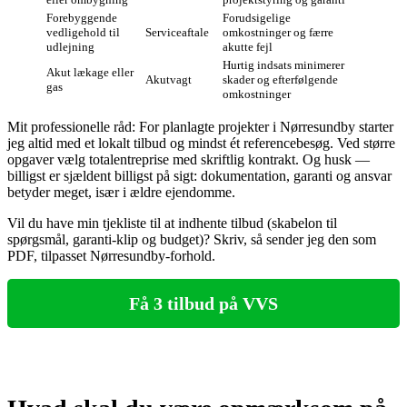
Forebyggende
Forudsigelige
vedligehold til
Serviceaftale
omkostninger og færre
udlejning
akutte fejl
Hurtig indsats minimerer
Akut lækage eller
Akutvagt
skader og efterfølgende
gas
omkostninger
Mit professionelle råd: For planlagte projekter i Nørresundby starter
jeg altid med et lokalt tilbud og mindst ét referencebesøg. Ved større
opgaver vælg totalentreprise med skriftlig kontrakt. Og husk —
billigst er sjældent billigst på sigt: dokumentation, garanti og ansvar
betyder meget, især i ældre ejendomme.
Vil du have min tjekliste til at indhente tilbud (skabelon til
spørgsmål, garanti‑klip og budget)? Skriv, så sender jeg den som
PDF, tilpasset Nørresundby‑forhold.
Få 3 tilbud på VVS