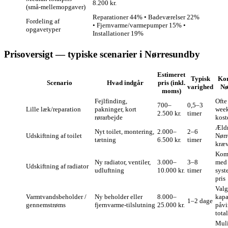
8.200 kr.
(små‑mellemopgaver)
Reparationer 44% • Badeværelser 22%
Fordeling af
• Fjernvarme/varmepumper 15% •
opgavetyper
Installationer 19%
Prisoversigt — typiske scenarier i Nørresundby
Estimeret
Typisk
Ko
Scenario
Hvad indgår
pris (inkl.
varighed
Nø
moms)
Fejlfinding,
Ofte 
700–
0,5–3
Lille læk/reparation
pakninger, kort
week
2.500 kr.
timer
rørarbejde
kost
Ældr
Nyt toilet, montering,
2.000–
2–6
Udskiftning af toilet
Nørr
tætning
6.500 kr.
timer
kræv
Komp
Ny radiator, ventiler,
3.000–
3–8
med 
Udskiftning af radiator
udluftning
10.000 kr.
timer
syst
pris
Valg
Varmtvandsbeholder /
Ny beholder eller
8.000–
kapa
1–2 dage
gennemstrøms
fjernvarme‑tilslutning
25.000 kr.
påvi
tota
Muli