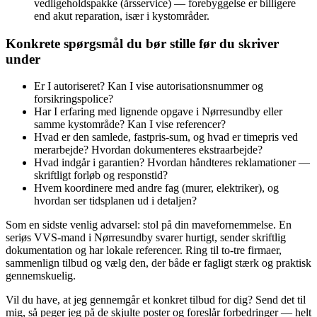
vedligeholdspakke (årsservice) — forebyggelse er billigere
end akut reparation, især i kystområder.
Konkrete spørgsmål du bør stille før du skriver
under
Er I autoriseret? Kan I vise autorisationsnummer og
forsikringspolice?
Har I erfaring med lignende opgave i Nørresundby eller
samme kystområde? Kan I vise referencer?
Hvad er den samlede, fastpris‑sum, og hvad er timepris ved
merarbejde? Hvordan dokumenteres ekstraarbejde?
Hvad indgår i garantien? Hvordan håndteres reklamationer —
skriftligt forløb og responstid?
Hvem koordinere med andre fag (murer, elektriker), og
hvordan ser tidsplanen ud i detaljen?
Som en sidste venlig advarsel: stol på din mavefornemmelse. En
seriøs VVS‑mand i Nørresundby svarer hurtigt, sender skriftlig
dokumentation og har lokale referencer. Ring til to‑tre firmaer,
sammenlign tilbud og vælg den, der både er fagligt stærk og praktisk
gennemskuelig.
Vil du have, at jeg gennemgår et konkret tilbud for dig? Send det til
mig, så peger jeg på de skjulte poster og foreslår forbedringer — helt