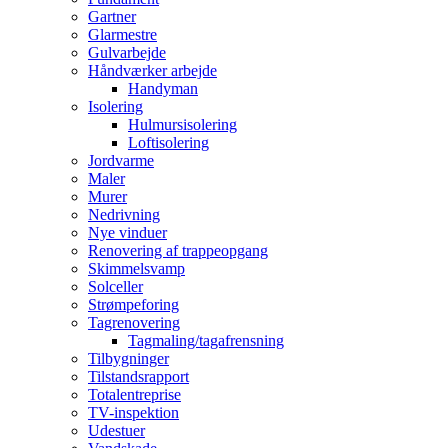
Gartner
Glarmestre
Gulvarbejde
Håndværker arbejde
Handyman
Isolering
Hulmursisolering
Loftisolering
Jordvarme
Maler
Murer
Nedrivning
Nye vinduer
Renovering af trappeopgang
Skimmelsvamp
Solceller
Strømpeforing
Tagrenovering
Tagmaling/tagafrensning
Tilbygninger
Tilstandsrapport
Totalentreprise
TV-inspektion
Udestuer