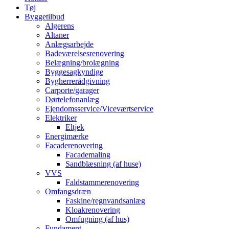
Tøj
Byggetilbud
Algerens
Altaner
Anlægsarbejde
Badeværelsesrenovering
Belægning/brolægning
Byggesagkyndige
Bygherrerådgivning
Carporte/garager
Dørtelefonanlæg
Ejendomsservice/Viceværtservice
Elektriker
Eltjek
Energimærke
Facaderenovering
Facademaling
Sandblæsning (af huse)
VVS
Faldstammerenovering
Omfangsdræn
Faskine/regnvandsanlæg
Kloakrenovering
Omfugning (af hus)
Fundament