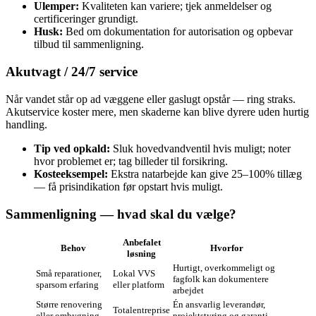
Ulemper:
Kvaliteten kan variere; tjek anmeldelser og
certificeringer grundigt.
Husk:
Bed om dokumentation for autorisation og opbevar
tilbud til sammenligning.
Akutvagt / 24/7 service
Når vandet står op ad væggene eller gaslugt opstår — ring straks.
Akutservice koster mere, men skaderne kan blive dyrere uden hurtig
handling.
Tip ved opkald:
Sluk hovedvandventil hvis muligt; noter
hvor problemet er; tag billeder til forsikring.
Kosteeksempel:
Ekstra natarbejde kan give 25–100% tillæg
— få prisindikation før opstart hvis muligt.
Sammenligning — hvad skal du vælge?
Anbefalet
Behov
Hvorfor
løsning
Hurtigt, overkommeligt og
Små reparationer,
Lokal VVS
fagfolk kan dokumentere
sparsom erfaring
eller platform
arbejdet
Større renovering
Én ansvarlig leverandør,
Totalentreprise
eller ombygning
projektstyring og garanti