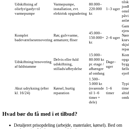
tils
Udskiftning af
Varmepumpe,
80.000–
jord
oliefyr/gasfyr til
installation, evt.
220.000
1–3 uger
områ
varmepumpe
elektrisk opgradering
kr.
påvi
anlæ
Gam
eje
45.000–
Komplet
Rør, gulvvarme,
Nør
150.000+
2–6 uger
badeværelsesrenovering
armaturer, fliser
kræv
kr.
skju
repa
15.000–
Kom
Delvis eller fuld
80.000 kr.
opga
Udskiftning/renovering
Dage–
udskiftning,
pr. etage /
bygg
af faldstamme
uger
stillads/afbrydelse
afhænger
fæll
af omfang
ejer
1.500–
5.000 kr.
Typi
Akut udrykning (efter
Kørsel, hurtig
(svarende
1–6
time
kl. 16/24)
reparation
til 1–6
timer
altid
timer +
omf
dele)
Hvad bør du få med i et tilbud?
Detaljeret prisopdeling (arbejde, materialer, kørsel). Bed om