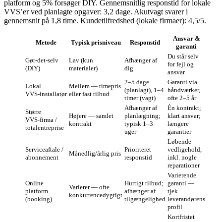
platform og 5% forsøger DIY. Gennemsnitlig responstid for lokale
VVS’er ved planlagte opgaver: 3,2 dage. Akutvagt svarer i
gennemsnit på 1,8 time. Kundetilfredshed (lokale firmaer): 4,5/5.
Ansvar &
Metode
Typisk prisniveau
Responstid
garanti
Du står selv
Gør‑det‑selv
Lav (kun
Afhænger af
for fejl og
(DIY)
materialer)
dig
ansvar
2–5 dage
Garanti via
Lokal
Mellem — timepris
(planlagt), 1–4
håndværker,
VVS‑installatør
eller fast tilbud
timer (vagt)
ofte 2–5 år
Afhænger af
Én kontrakt;
Større
Højere — samlet
planlægning;
klart ansvar;
VVS‑firma /
kontrakt
typisk 1–3
længere
totalentreprise
uger
garantier
Løbende
Serviceaftale /
Prioriteret
vedligehold,
Månedlig/årlig pris
abonnement
responstid
inkl. nogle
reparationer
Varierende
Online
Hurtigt tilbud;
garanti —
Varierer — ofte
platform
afhænger af
tjek
konkurrencedygtigt
(booking)
tilgængelighed
leverandørens
profil
Kortfristet