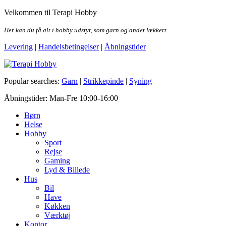
Skip
Velkommen til Terapi Hobby
to
the
Her kan du få alt i hobby udstyr, som garn og andet lækkert
content
Levering
|
Handelsbetingelser
|
Åbningstider
Terapi Hobby
Popular searches:
Garn
|
Strikkepinde
|
Syning
Åbningstider: Man-Fre 10:00-16:00
Børn
Helse
Hobby
Sport
Rejse
Gaming
Lyd & Billede
Hus
Bil
Have
Køkken
Værktøj
Kontor