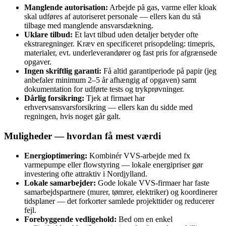
Manglende autorisation:
Arbejde på gas, varme eller kloak
skal udføres af autoriseret personale — ellers kan du stå
tilbage med manglende ansvarsdækning.
Uklare tilbud:
Et lavt tilbud uden detaljer betyder ofte
ekstraregninger. Kræv en specificeret prisopdeling: timepris,
materialer, evt. underleverandører og fast pris for afgrænsede
opgaver.
Ingen skriftlig garanti:
Få altid garantiperiode på papir (jeg
anbefaler minimum 2–5 år afhængig af opgaven) samt
dokumentation for udførte tests og trykprøvninger.
Dårlig forsikring:
Tjek at firmaet har
erhvervsansvarsforsikring — ellers kan du sidde med
regningen, hvis noget går galt.
Muligheder — hvordan få mest værdi
Energioptimering:
Kombinér VVS‑arbejde med fx
varmepumpe eller flowstyring — lokale energipriser gør
investering ofte attraktiv i Nordjylland.
Lokale samarbejder:
Gode lokale VVS‑firmaer har faste
samarbejdspartnere (murer, tømrer, elektriker) og koordinerer
tidsplaner — det forkorter samlede projekttider og reducerer
fejl.
Forebyggende vedligehold:
Bed om en enkel