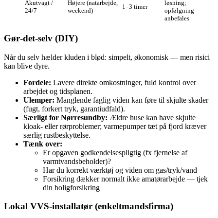
Akutvagt /
Højere (natarbejde,
løsning;
1–3 timer
24/7
weekend)
opfølgning
anbefales
Gør‑det‑selv (DIY)
Når du selv hælder kluden i blød: simpelt, økonomisk — men risici
kan blive dyre.
Fordele:
Lavere direkte omkostninger, fuld kontrol over
arbejdet og tidsplanen.
Ulemper:
Manglende faglig viden kan føre til skjulte skader
(fugt, forkert tryk, garantiudfald).
Særligt for Nørresundby:
Ældre huse kan have skjulte
kloak- eller rørproblemer; varmepumper tæt på fjord kræver
særlig rustbeskyttelse.
Tænk over:
Er opgaven godkendelsespligtig (fx fjernelse af
varmtvandsbeholder)?
Har du korrekt værktøj og viden om gas/tryk/vand
Forsikring dækker normalt ikke amatørarbejde — tjek
din boligforsikring
Lokal VVS‑installatør (enkeltmandsfirma)