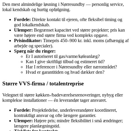
Den mest almindelige løsning i Nørresundby — personlig service,
lokal kendskab og hurtig opfølgning.
Fordele:
Direkte kontakt til ejeren, ofte fleksibel timing og
god lokalkendskab.
Ulemper:
Begrænset kapacitet ved større projekter; pris kan
være højere end større firma ved kompleks opgave.
Prisindikator:
Timepris 450–900 kr. inkl. moms (afhængig af
arbejde og specialer).
Spørg når du ringer:
Er I autoriseret til gas/varme/køleanlæg?
Kan I give skriftligt tilbud og estimeret tid?
Har I referencer i Nørresundby eller nærområdet?
Hvad er garantitiden og hvad dækker den?
Større VVS‑firma / totalentreprise
Velegnet til større køkken‑/badeværelsesrenoveringer, nybyg eller
komplekse installationer — én leverandør tager ansvaret.
Fordele:
Projektledelse, underleverandører koordineret,
kontraktligt ansvar og ofte længere garantier.
Ulemper:
Højere pris; mindre fleksibilitet i små ændringer;
længere planlægningstid.