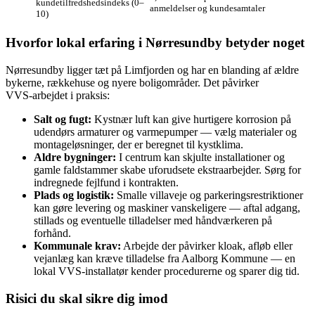
kundetilfredshedsindeks (0–
anmeldelser og kundesamtaler
10)
Hvorfor lokal erfaring i Nørresundby betyder noget
Nørresundby ligger tæt på Limfjorden og har en blanding af ældre
bykerne, rækkehuse og nyere boligområder. Det påvirker
VVS‑arbejdet i praksis:
Salt og fugt:
Kystnær luft kan give hurtigere korrosion på
udendørs armaturer og varmepumper — vælg materialer og
montageløsninger, der er beregnet til kystklima.
Aldre bygninger:
I centrum kan skjulte installationer og
gamle faldstammer skabe uforudsete ekstraarbejder. Sørg for
indregnede fejlfund i kontrakten.
Plads og logistik:
Smalle villaveje og parkeringsrestriktioner
kan gøre levering og maskiner vanskeligere — aftal adgang,
stillads og eventuelle tilladelser med håndværkeren på
forhånd.
Kommunale krav:
Arbejde der påvirker kloak, afløb eller
vejanlæg kan kræve tilladelse fra Aalborg Kommune — en
lokal VVS‑installatør kender procedurerne og sparer dig tid.
Risici du skal sikre dig imod