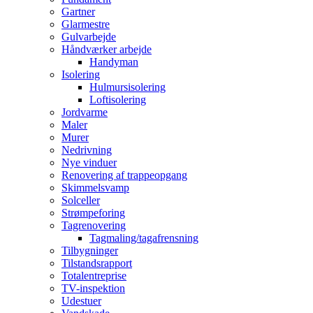
Gartner
Glarmestre
Gulvarbejde
Håndværker arbejde
Handyman
Isolering
Hulmursisolering
Loftisolering
Jordvarme
Maler
Murer
Nedrivning
Nye vinduer
Renovering af trappeopgang
Skimmelsvamp
Solceller
Strømpeforing
Tagrenovering
Tagmaling/tagafrensning
Tilbygninger
Tilstandsrapport
Totalentreprise
TV-inspektion
Udestuer