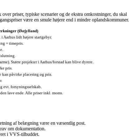
k over priser, typiske scenarier og de ekstra omkostninger, du skal
ilgangspriser være en smule højere end i mindre oplandskommuner.
rkninger (Østjylland)
 Aarhus lidt højere startgebyr.
ing + timepris.
e.
lslutning.
arme). Større projekter i Aarhus/forstad kan blive dyrere.
ke pris.
kan påvirke placering og pris.
r.
g evt. forsyningsselskab.
den lave ende. Alle priser inkl. moms.
etning af belægning være en væsentlig post.
g krav om dokumentation.
ret i VVS‑tilbuddet.