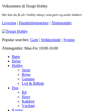
Skip
Velkommen til Terapi Hobby
to
the
Her kan du få alt i hobby udstyr, som garn og andet lækkert
content
Levering
|
Handelsbetingelser
|
Åbningstider
Terapi Hobby
Popular searches:
Garn
|
Strikkepinde
|
Syning
Åbningstider: Man-Fre 10:00-16:00
Børn
Helse
Hobby
Sport
Rejse
Gaming
Lyd & Billede
Hus
Bil
Have
Køkken
Værktøj
Kontor