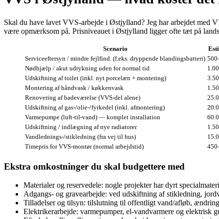
Skal du have lavet VVS‑arbejde i Østjylland? Jeg har arbejdet med VVS‑p
være opmærksom på. Prisniveauet i Østjylland ligger ofte tæt på lan
Scenario
Est
Serviceeftersyn / mindre fejlfind. (f.eks. dryppende blandingsbatteri)
500–
Nødhjælp / akut udrykning uden for normal tid
1.00
Udskiftning af toilet (inkl. nyt porcelæn + montering)
3.50
Montering af håndvask / køkkenvask
1.50
Renovering af badeværelse (VVS‑del alene)
25.0
Udskiftning af gas-/olie-/fyrkedel (inkl. afmontering)
20.0
Varmepumpe (luft‑til‑vand) — komplet installation
60.0
Udskiftning / indlægning af nye radiatorer
1.50
Vandlednings-/stikledning (fra vej til hus)
15.0
Timepris for VVS‑montør (normal arbejdstid)
450–
Ekstra omkostninger du skal budgettere med
Materialer og reservedele: nogle projekter har dyrt specialmate
Adgangs‑ og gravearbejde: ved udskiftning af stikledning, jor
Tilladelser og tilsyn: tilslutning til offentligt vand/afløb, æn
Elektrikerarbejde: varmepumper, el‑vandvarmere og elektrisk gu