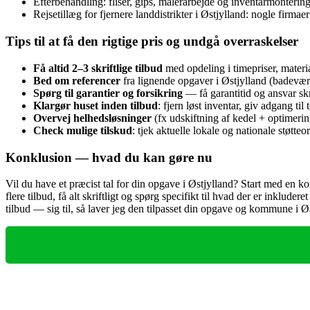
Efterbehandling: fliser, gips, malerarbejde og inventarmontering 
Rejsetillæg for fjernere landdistrikter i Østjylland: nogle firma
Tips til at få den rigtige pris og undgå overraskelser
Få altid 2–3 skriftlige tilbud
med opdeling i timepriser, materia
Bed om referencer
fra lignende opgaver i Østjylland (badevære
Spørg til garantier og forsikring
— få garantitid og ansvar skr
Klargør huset inden tilbud
: fjern løst inventar, giv adgang ti
Overvej helhedsløsninger
(fx udskiftning af kedel + optimerin
Check mulige tilskud
: tjek aktuelle lokale og nationale støtteo
Konklusion — hvad du kan gøre nu
Vil du have et præcist tal for din opgave i Østjylland? Start med en kor
flere tilbud, få alt skriftligt og spørg specifikt til hvad der er inkluder
tilbud — sig til, så laver jeg den tilpasset din opgave og kommune i Ø