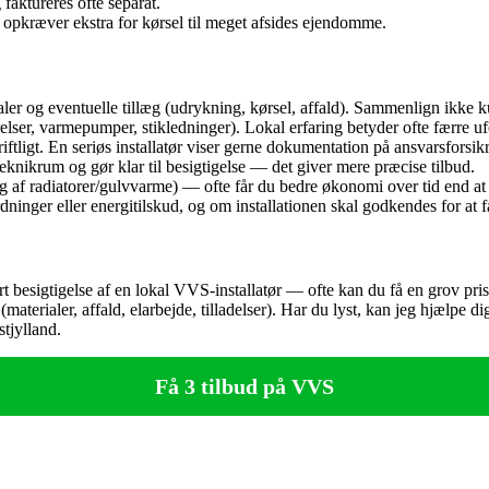
faktureres ofte separat.
er opkræver ekstra for kørsel til meget afsides ejendomme.
ler og eventuelle tillæg (udrykning, kørsel, affald). Sammenlign ikke k
lser, varmepumper, stikledninger). Lokal erfaring betyder ofte færre u
iftligt. En seriøs installatør viser gerne dokumentation på ansvarsforsik
l teknikrum og gør klar til besigtigelse — det giver mere præcise tilbud.
g af radiatorer/gulvvarme) — ofte får du bedre økonomi over tid end at 
rdninger eller energitilskud, og om installationen skal godkendes for at få
t besigtigelse af en lokal VVS‑installatør — ofte kan du få en grov pris 
et (materialer, affald, elarbejde, tilladelser). Har du lyst, kan jeg hjælpe d
stjylland.
Få 3 tilbud på VVS