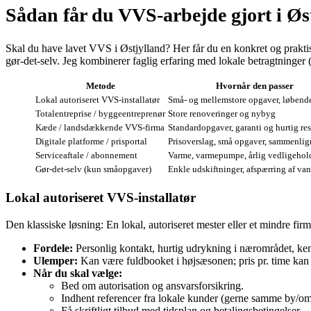
Sådan får du VVS‑arbejde gjort i Øs
Skal du have lavet VVS i Østjylland? Her får du en konkret og prakti
gør‑det‑selv. Jeg kombinerer faglig erfaring med lokale betragtninger 
Metode
Hvornår den passer
Lokal autoriseret VVS‑installatør
Små‑ og mellemstore opgaver, løbende
Totalentreprise / byggeentreprenør
Store renoveringer og nybyg
Kæde / landsdækkende VVS‑firma
Standardopgaver, garanti og hurtig re
Digitale platforme / prisportal
Prisoverslag, små opgaver, sammenli
Serviceaftale / abonnement
Varme, varmepumpe, årlig vedligehol
Gør‑det‑selv (kun småopgaver)
Enkle udskiftninger, afspærring af va
Lokal autoriseret VVS‑installatør
Den klassiske løsning: En lokal, autoriseret mester eller et mindre fir
Fordele:
Personlig kontakt, hurtig udrykning i nærområdet, ke
Ulemper:
Kan være fuldbooket i højsæsonen; pris pr. time ka
Når du skal vælge:
Bed om autorisation og ansvarsforsikring.
Indhent referencer fra lokale kunder (gerne samme by/om
Få skriftligt tilbud med tidsplan og betalingsbetingelser.