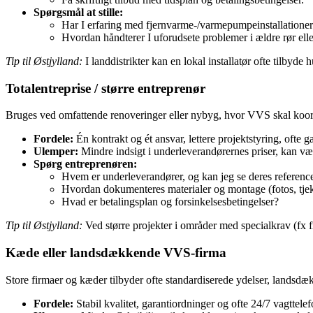
Spørgsmål at stille:
Har I erfaring med fjernvarme-/varmepumpeinstallationer
Hvordan håndterer I uforudsete problemer i ældre rør ell
Tip til Østjylland:
I landdistrikter kan en lokal installatør ofte tilbyde
Totalentreprise / større entreprenør
Bruges ved omfattende renoveringer eller nybyg, hvor VVS skal koordin
Fordele:
Én kontrakt og ét ansvar, lettere projektstyring, ofte g
Ulemper:
Mindre indsigt i underleverandørernes priser, kan vær
Spørg entreprenøren:
Hvem er underleverandører, og kan jeg se deres referenc
Hvordan dokumenteres materialer og montage (fotos, tjekl
Hvad er betalingsplan og forsinkelsesbetingelser?
Tip til Østjylland:
Ved større projekter i områder med specialkrav (fx 
Kæde eller landsdækkende VVS‑firma
Store firmaer og kæder tilbyder ofte standardiserede ydelser, landsdæk
Fordele:
Stabil kvalitet, garantiordninger og ofte 24/7 vagttelef