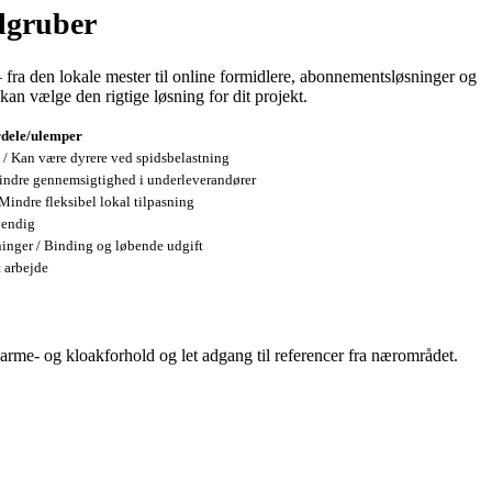
ldgruber
fra den lokale mester til online formidlere, abonnementsløsninger og
an vælge den rigtige løsning for dit projekt.
rdele/ulemper
 / Kan være dyrere ved spidsbelastning
Mindre gennemsigtighed i underleverandører
 Mindre fleksibel lokal tilpasning
vendig
inger / Binding og løbende udgift
t arbejde
rnvarme‑ og kloakforhold og let adgang til referencer fra nærområdet.