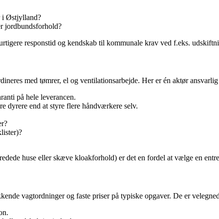
 i Østjylland?
er jordbundsforhold?
 hurtigere responstid og kendskab til kommunale krav ved f.eks. udskiftnin
eres med tømrer, el og ventilationsarbejde. Her er én aktør ansvarlig f
aranti på hele leverancen.
e dyrere end at styre flere håndværkere selv.
er?
ister)?
fredede huse eller skæve kloakforhold) er det en fordel at vælge en ent
kende vagtordninger og faste priser på typiske opgaver. De er velegnede
on.