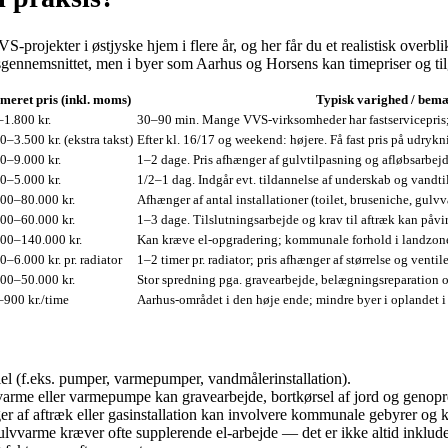
rojekter i østjyske hjem i flere år, og her får du et realistisk overbli
dsgennemsnittet, men i byer som Aarhus og Horsens kan timepriser og t
imeret pris (inkl. moms)
Typisk varighed / bemæ
1.800 kr.
30–90 min. Mange VVS‑virksomheder har fastservicepris; i
0–3.500 kr. (ekstra takst)
Efter kl. 16/17 og weekend: højere. Få fast pris på udrykn
0–9.000 kr.
1–2 dage. Pris afhænger af gulvtilpasning og afløbsarbejd
0–5.000 kr.
1/2–1 dag. Indgår evt. tildannelse af underskab og vandti
00–80.000 kr.
Afhænger af antal installationer (toilet, bruseniche, gulvv
00–60.000 kr.
1–3 dage. Tilslutningsarbejde og krav til aftræk kan påvir
00–140.000 kr.
Kan kræve el‑opgradering; kommunale forhold i landzone 
0–6.000 kr. pr. radiator
1–2 timer pr. radiator; pris afhænger af størrelse og ventile
00–50.000 kr.
Stor spredning pga. gravearbejde, belægningsreparation o
900 kr./time
Aarhus-området i den høje ende; mindre byer i oplandet i 
riel (f.eks. pumper, varmepumper, vandmålerinstallation).
dvarme eller varmepumpe kan gravearbejde, bortkørsel af jord og genopr
dringer af aftræk eller gasinstallation kan involvere kommunale gebyrer o
lvvarme kræver ofte supplerende el‑arbejde — det er ikke altid inklude