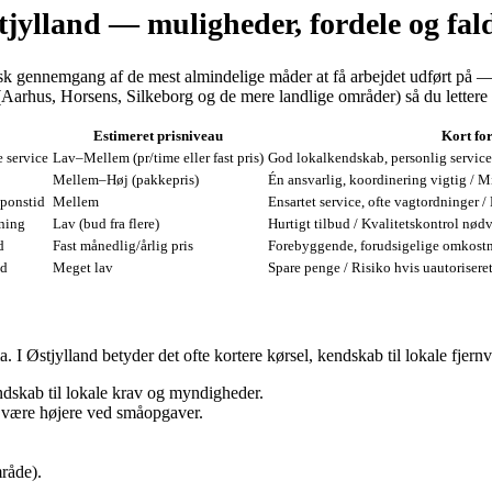
tjylland — muligheder, fordele og fa
sk gennemgang af de mest almindelige måder at få arbejdet udført på — 
(Aarhus, Horsens, Silkeborg og de mere landlige områder) så du lettere k
Estimeret prisniveau
Kort fo
 service
Lav–Mellem (pr/time eller fast pris)
God lokalkendskab, personlig service
Mellem–Høj (pakkepris)
Én ansvarlig, koordinering vigtig / 
sponstid
Mellem
Ensartet service, ofte vagtordninger /
gning
Lav (bud fra flere)
Hurtigt tilbud / Kvalitetskontrol nød
d
Fast månedlig/årlig pris
Forebyggende, forudsigelige omkostn
nd
Meget lav
Spare penge / Risiko hvis uautorisere
ma. I Østjylland betyder det ofte kortere kørsel, kendskab til lokale fje
ndskab til lokale krav og myndigheder.
n være højere ved småopgaver.
råde).