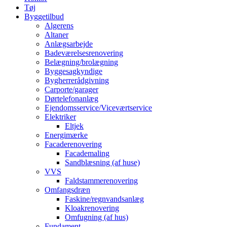
Tøj
Byggetilbud
Algerens
Altaner
Anlægsarbejde
Badeværelsesrenovering
Belægning/brolægning
Byggesagkyndige
Bygherrerådgivning
Carporte/garager
Dørtelefonanlæg
Ejendomsservice/Viceværtservice
Elektriker
Eltjek
Energimærke
Facaderenovering
Facademaling
Sandblæsning (af huse)
VVS
Faldstammerenovering
Omfangsdræn
Faskine/regnvandsanlæg
Kloakrenovering
Omfugning (af hus)
Fundament