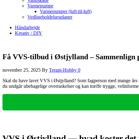
Vandskade
Varmepumpe
Varmepumper (luft-til-luft)
Vedligeholdelsesplaner
Håndarbejde
Kreativ / DIY
Få VVS-tilbud i Østjylland – Sammenlign p
november 25, 2025
By
Terapi-Hobby
0
Skal du have lavet VVS i Østjylland? Som fagperson med mange års erf
du undgår ubehagelige overraskelser og kan træffe trygge, velinformer
VVS i Østjylland — hvad koster det 