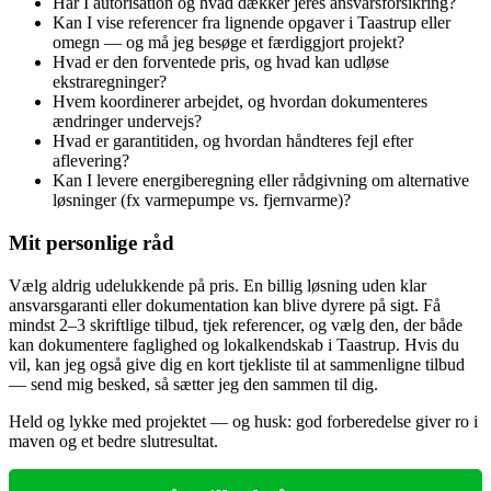
Har I autorisation og hvad dækker jeres ansvarsforsikring?
Kan I vise referencer fra lignende opgaver i Taastrup eller
omegn — og må jeg besøge et færdiggjort projekt?
Hvad er den forventede pris, og hvad kan udløse
ekstraregninger?
Hvem koordinerer arbejdet, og hvordan dokumenteres
ændringer undervejs?
Hvad er garantitiden, og hvordan håndteres fejl efter
aflevering?
Kan I levere energiberegning eller rådgivning om alternative
løsninger (fx varmepumpe vs. fjernvarme)?
Mit personlige råd
Vælg aldrig udelukkende på pris. En billig løsning uden klar
ansvarsgaranti eller dokumentation kan blive dyrere på sigt. Få
mindst 2–3 skriftlige tilbud, tjek referencer, og vælg den, der både
kan dokumentere faglighed og lokalkendskab i Taastrup. Hvis du
vil, kan jeg også give dig en kort tjekliste til at sammenligne tilbud
— send mig besked, så sætter jeg den sammen til dig.
Held og lykke med projektet — og husk: god forberedelse giver ro i
maven og et bedre slutresultat.