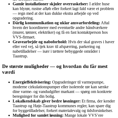
Gamle installationer skjuler overraskelser:
I ældre huse
kan blyrør, rustne afløb eller forkert lagt fald være et problem
— regn med at der kan dukke ekstra arbejde op ved
opgradering.
Dårlig kommunikation og uklar ansvarfordeling:
Aftal
hvem der koordinerer med eventuelle andre håndværkere
(murer, tømrer, elektriker) og få en fast kontaktperson hos
VVS‑firmaet.
Gravearbejde og naboforhold:
Hvis der skal graves i haver
eller ved vej, så tjek krav til afspærring, parkering og
nabetilladelser — især i tættere bebyggede områder i
Taastrup.
De største muligheder — og hvordan du får mest
værdi
Energieffektivisering:
Opgraderinger til varmepumpe,
moderne cirkulationspumper eller isolerede rør kan sænke
dine varme‑ og vandudgifter markant — spørg om konkrete
beregninger for din bolig.
Lokalkendskab giver bedre løsninger:
Et firma, der kender
Taastrup og Høje‑Taastrup kommunes regler, kan spare dig
for byggetilladelser, forkert materialevalg og tidsforsinkelser.
Mulighed for samlet løsning:
Mange lokale VVS’ere