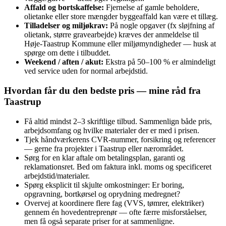
Affald og bortskaffelse:
Fjernelse af gamle beholdere,
olietanke eller store mængder byggeaffald kan være et tillæg.
Tilladelser og miljøkrav:
På nogle opgaver (fx sløjfning af
olietank, større gravearbejde) kræves der anmeldelse til
Høje‑Taastrup Kommune eller miljømyndigheder — husk at
spørge om dette i tilbuddet.
Weekend / aften / akut:
Ekstra på 50–100 % er almindeligt
ved service uden for normal arbejdstid.
Hvordan får du den bedste pris — mine råd fra
Taastrup
Få altid mindst 2–3 skriftlige tilbud. Sammenlign både pris,
arbejdsomfang og hvilke materialer der er med i prisen.
Tjek håndværkerens CVR‑nummer, forsikring og referencer
— gerne fra projekter i Taastrup eller nærområdet.
Sørg for en klar aftale om betalingsplan, garanti og
reklamationsret. Bed om faktura inkl. moms og specificeret
arbejdstid/materialer.
Spørg eksplicit til skjulte omkostninger: Er boring,
opgravning, bortkørsel og oprydning medregnet?
Overvej at koordinere flere fag (VVS, tømrer, elektriker)
gennem én hovedentreprenør — ofte færre misforståelser,
men få også separate priser for at sammenligne.