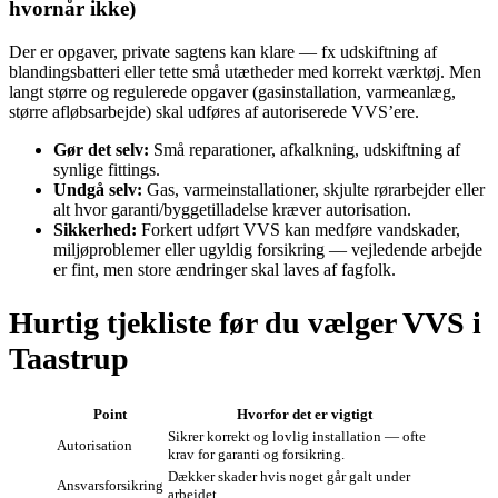
hvornår ikke)
Der er opgaver, private sagtens kan klare — fx udskiftning af
blandingsbatteri eller tette små utætheder med korrekt værktøj. Men
langt større og regulerede opgaver (gasinstallation, varmeanlæg,
større afløbsarbejde) skal udføres af autoriserede VVS’ere.
Gør det selv:
Små reparationer, afkalkning, udskiftning af
synlige fittings.
Undgå selv:
Gas, varmeinstallationer, skjulte rørarbejder eller
alt hvor garanti/byggetilladelse kræver autorisation.
Sikkerhed:
Forkert udført VVS kan medføre vandskader,
miljøproblemer eller ugyldig forsikring — vejledende arbejde
er fint, men store ændringer skal laves af fagfolk.
Hurtig tjekliste før du vælger VVS i
Taastrup
Point
Hvorfor det er vigtigt
Sikrer korrekt og lovlig installation — ofte
Autorisation
krav for garanti og forsikring.
Dækker skader hvis noget går galt under
Ansvarsforsikring
arbejdet.