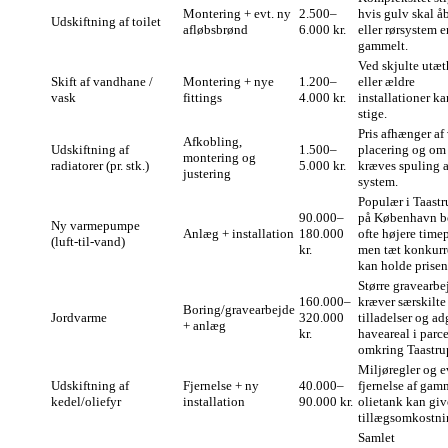
Montering + evt. ny
2.500–
hvis gulv skal å
Udskiftning af toilet
afløbsbrønd
6.000 kr.
eller rørsystem e
gammelt.
Ved skjulte utæt
Skift af vandhane /
Montering + nye
1.200–
eller ældre
vask
fittings
4.000 kr.
installationer ka
stige.
Pris afhænger af
Afkobling,
Udskiftning af
1.500–
placering og om
montering og
radiatorer (pr. stk.)
5.000 kr.
kræves spuling a
justering
system.
Populær i Taastr
90.000–
på København b
Ny varmepumpe
Anlæg + installation
180.000
ofte højere timep
(luft‑til‑vand)
kr.
men tæt konkurr
kan holde prisen
Større gravearbe
160.000–
kræver særskilte
Boring/gravearbejde
Jordvarme
320.000
tilladelser og ad
+ anlæg
kr.
haveareal i parc
omkring Taastru
Miljøregler og e
Udskiftning af
Fjernelse + ny
40.000–
fjernelse af gam
kedel/oliefyr
installation
90.000 kr.
olietank kan giv
tillægsomkostni
Samlet