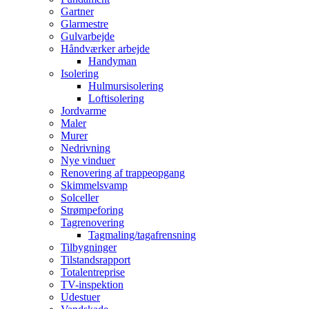
Gartner
Glarmestre
Gulvarbejde
Håndværker arbejde
Handyman
Isolering
Hulmursisolering
Loftisolering
Jordvarme
Maler
Murer
Nedrivning
Nye vinduer
Renovering af trappeopgang
Skimmelsvamp
Solceller
Strømpeforing
Tagrenovering
Tagmaling/tagafrensning
Tilbygninger
Tilstandsrapport
Totalentreprise
TV-inspektion
Udestuer