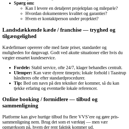
Spørg om:
Kan I levere en detaljeret projektplan og milepæle?
Hvordan dokumenteres kvalitet og garantier?
Hvem er kontaktperson under projektet?
Landsdækkende kæde / franchise — tryghed og
tilgængelighed
Kædefirmaer opererer ofte med faste priser, standarder og
muligheden for døgnvagt. Godt ved akutte situationer eller hvis du
vægter ensartet kundeservice.
Fordele:
Stabil service, ofte 24/7, klager behandles centralt.
Ulemper:
Kan være dyrere timepris; lokale forhold i Taastrup
håndteres ofte efter standardprocedurer.
Tip:
Bed om navn på den tekniker der kommer, så du kan
tjekke erfaring og eventuelle lokale referencer.
Online booking / formidlere — tilbud og
sammenligning
Platforme kan give hurtige tilbud fra flere VVS’ere og gøre pris­
sammenligning nem. Brug det som et værktøj — men vær
opmærksom på, hvem der rent faktisk kommer ud.