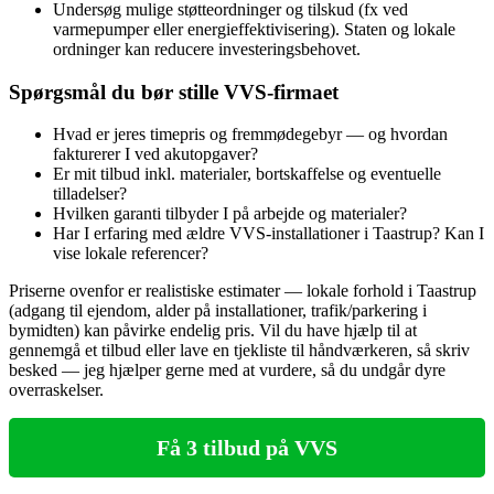
Undersøg mulige støtteordninger og tilskud (fx ved
varmepumper eller energieffektivisering). Staten og lokale
ordninger kan reducere investeringsbehovet.
Spørgsmål du bør stille VVS‑firmaet
Hvad er jeres timepris og fremmødegebyr — og hvordan
fakturerer I ved akutopgaver?
Er mit tilbud inkl. materialer, bortskaffelse og eventuelle
tilladelser?
Hvilken garanti tilbyder I på arbejde og materialer?
Har I erfaring med ældre VVS‑installationer i Taastrup? Kan I
vise lokale referencer?
Priserne ovenfor er realistiske estimater — lokale forhold i Taastrup
(adgang til ejendom, alder på installationer, trafik/parkering i
bymidten) kan påvirke endelig pris. Vil du have hjælp til at
gennemgå et tilbud eller lave en tjekliste til håndværkeren, så skriv
besked — jeg hjælper gerne med at vurdere, så du undgår dyre
overraskelser.
Få 3 tilbud på VVS