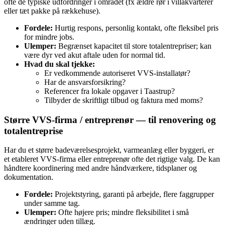
ofte de typiske udfordringer i området (fx ældre rør i villakvarterer
eller tæt pakke på rækkehuse).
Fordele:
Hurtig respons, personlig kontakt, ofte fleksibel pris
for mindre jobs.
Ulemper:
Begrænset kapacitet til store totalentrepriser; kan
være dyr ved akut aftale uden for normal tid.
Hvad du skal tjekke:
Er vedkommende autoriseret VVS‑installatør?
Har de ansvarsforsikring?
Referencer fra lokale opgaver i Taastrup?
Tilbyder de skriftligt tilbud og faktura med moms?
Større VVS‑firma / entreprenør — til renovering og
totalentreprise
Har du et større badeværelsesprojekt, varmeanlæg eller byggeri, er
et etableret VVS‑firma eller entreprenør ofte det rigtige valg. De kan
håndtere koordinering med andre håndværkere, tidsplaner og
dokumentation.
Fordele:
Projektstyring, garanti på arbejde, flere faggrupper
under samme tag.
Ulemper:
Ofte højere pris; mindre fleksibilitet i små
ændringer uden tillæg.