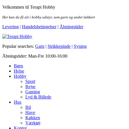
Skip
Velkommen til Terapi Hobby
to
the
Her kan du få alt i hobby udstyr, som garn og andet lækkert
content
Levering
|
Handelsbetingelser
|
Åbningstider
Terapi Hobby
Popular searches:
Garn
|
Strikkepinde
|
Syning
Åbningstider: Man-Fre 10:00-16:00
Børn
Helse
Hobby
Sport
Rejse
Gaming
Lyd & Billede
Hus
Bil
Have
Køkken
Værktøj
Kontor