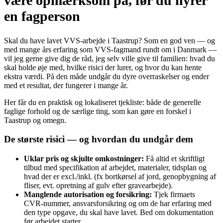
være opmærksom på, før du hyrer
en fagperson
Skal du have lavet VVS‑arbejde i Taastrup? Som en god ven — og
med mange års erfaring som VVS‑fagmand rundt om i Danmark —
vil jeg gerne give dig de råd, jeg selv ville give til familien: hvad du
skal holde øje med, hvilke risici der lurer, og hvor du kan hente
ekstra værdi. På den måde undgår du dyre overraskelser og ender
med et resultat, der fungerer i mange år.
Her får du en praktisk og lokaliseret tjekliste: både de generelle
faglige forhold og de særlige ting, som kan gøre en forskel i
Taastrup og omegn.
De største risici — og hvordan du undgår dem
Uklar pris og skjulte omkostninger:
Få altid et skriftligt
tilbud med specifikation af arbejdet, materialer, tidsplan og
hvad der er excl./inkl. (fx bortkørsel af jord, genopbygning af
fliser, evt. opretning af gulv efter gravearbejde).
Manglende autorisation og forsikring:
Tjek firmaets
CVR‑nummer, ansvarsforsikring og om de har erfaring med
den type opgave, du skal have lavet. Bed om dokumentation
før arbejdet starter.