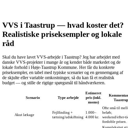
VVS i Taastrup — hvad koster det?
Realistiske priseksempler og lokale
råd
Skal du have lavet VVS‑arbejde i Taastrup? Jeg har arbejdet med
danske VVS‑projekter i mange år og kender både markedet og de
lokale forhold i Høje‑Taastrup Kommune. Her får du konkrete
priseksempler, en tabel med typiske scenarier og en gennemgang af
de skjulte eller variable omkostninger, så du kan få et realistisk
budget — og stille de rigtige spørgsmål til håndværkeren.
Estimeret
Kommenta
Scenario
Type arbejde
pris (inkl.
Taastru
moms)
Ofte små til mel
Fejlfinding +
1.000–
beløb;
Akut lækage
tætning/udskiftning
4.000 kr.
weekend/efter‑ti
fordoble prisen.
Kompleksitet sti