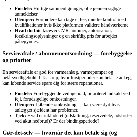
Fordele:
Hurtige sammenligninger, ofte gennemsigtige
anmeldelser.
Ulemper:
Formidlere kan tage et fee; mindre kontrol med
kvalifikationer hvis ikke platformen validere håndværkerne.
Hvad du bør kræve:
CVR‑nummer, autorisation,
forsikringsoplysninger og en skriftlig pris før arbejdet
påbegyndes.
Serviceaftale / abonnementsordning — forebyggelse
og prioritet
En serviceaftale er god for varmeanlæg, varmepumper og
helårsvedligehold. I Taastrup, hvor frostperioder kan belaste anlæg,
kan løbende service spare dig for større reparationer.
Fordele:
Forebyggende vedligehold, prioriteret indkald ved
fejl, forudsigelige omkostninger.
Ulemper:
Løbende omkostning — kan være dyrt hvis
anlægget sjældent har problemer.
Tjek:
Hvad er inkluderet (udskiftning, reservedele, tidsfrister
ved akut nedbrud)? Er der bindingsperiode?
Gør‑det‑selv — hvornår det kan betale sig (og