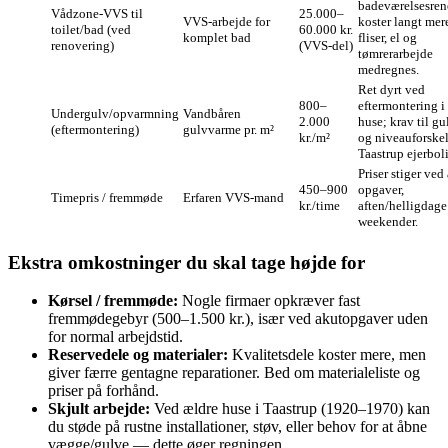
badeværelsesren
Vådzone‑VVS til
25.000–
VVS‑arbejde for
koster langt mer
toilet/bad (ved
60.000 kr.
komplet bad
fliser, el og
renovering)
(VVS‑del)
tømrerarbejde
medregnes.
Ret dyrt ved
800–
eftermontering i
Undergulv/opvarmning
Vandbåren
2.000
huse; krav til g
(eftermontering)
gulvvarme pr. m²
kr./m²
og niveauforskel
Taastrup ejerboli
Priser stiger ved
450–900
opgaver,
Timepris / fremmøde
Erfaren VVS‑mand
kr./time
aften/helligdage
weekender.
Ekstra omkostninger du skal tage højde for
Kørsel / fremmøde:
Nogle firmaer opkræver fast
fremmødegebyr (500–1.500 kr.), især ved akutopgaver uden
for normal arbejdstid.
Reservedele og materialer:
Kvalitetsdele koster mere, men
giver færre gentagne reparationer. Bed om materialeliste og
priser på forhånd.
Skjult arbejde:
Ved ældre huse i Taastrup (1920–1970) kan
du støde på rustne installationer, støv, eller behov for at åbne
vægge/gulve — dette øger regningen.