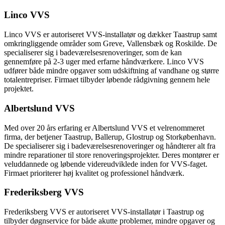
Linco VVS
Linco VVS er autoriseret VVS-installatør og dækker Taastrup samt
omkringliggende områder som Greve, Vallensbæk og Roskilde. De
specialiserer sig i badeværelsesrenoveringer, som de kan
gennemføre på 2-3 uger med erfarne håndværkere. Linco VVS
udfører både mindre opgaver som udskiftning af vandhane og større
totalentrepriser. Firmaet tilbyder løbende rådgivning gennem hele
projektet.
Albertslund VVS
Med over 20 års erfaring er Albertslund VVS et velrenommeret
firma, der betjener Taastrup, Ballerup, Glostrup og Storkøbenhavn.
De specialiserer sig i badeværelsesrenoveringer og håndterer alt fra
mindre reparationer til store renoveringsprojekter. Deres montører er
veluddannede og løbende videreudviklede inden for VVS-faget.
Firmaet prioriterer høj kvalitet og professionel håndværk.
Frederiksberg VVS
Frederiksberg VVS er autoriseret VVS-installatør i Taastrup og
tilbyder døgnservice for både akutte problemer, mindre opgaver og