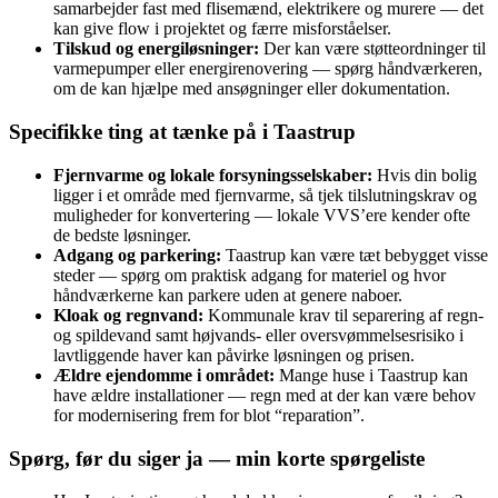
samarbejder fast med flisemænd, elektrikere og murere — det
kan give flow i projektet og færre misforståelser.
Tilskud og energiløsninger:
Der kan være støtteordninger til
varmepumper eller energirenovering — spørg håndværkeren,
om de kan hjælpe med ansøgninger eller dokumentation.
Specifikke ting at tænke på i Taastrup
Fjernvarme og lokale forsyningsselskaber:
Hvis din bolig
ligger i et område med fjernvarme, så tjek tilslutningskrav og
muligheder for konvertering — lokale VVS’ere kender ofte
de bedste løsninger.
Adgang og parkering:
Taastrup kan være tæt bebygget visse
steder — spørg om praktisk adgang for materiel og hvor
håndværkerne kan parkere uden at genere naboer.
Kloak og regnvand:
Kommunale krav til separering af regn-
og spildevand samt højvands- eller oversvømmelsesrisiko i
lavtliggende haver kan påvirke løsningen og prisen.
Ældre ejendomme i området:
Mange huse i Taastrup kan
have ældre installationer — regn med at der kan være behov
for modernisering frem for blot “reparation”.
Spørg, før du siger ja — min korte spørgeliste