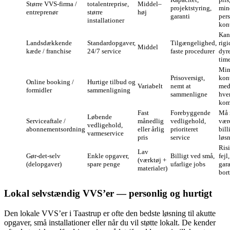
Større VVS‑firma /
totalentreprise,
Middel–
projektstyring,
min
entreprenør
større
høj
garanti
per
installationer
kon
Kan
Landsdækkende
Standardopgaver,
Tilgængelighed,
rigi
Middel
kæde / franchise
24/7 service
faste procedurer
dyr
time
Min
Prisoversigt,
kon
Online booking /
Hurtige tilbud og
Variabelt
nemt at
me
formidler
sammenligning
sammenligne
hve
kom
Fast
Forebyggende
Må 
Løbende
Serviceaftale /
månedlig
vedligehold,
vær
vedligehold,
abonnementsordning
eller årlig
prioriteret
bill
varmeservice
pris
service
løs
Risi
Lav
Gør‑det‑selv
Enkle opgaver,
Billigt ved små,
fejl,
(værktøj +
(delopgaver)
spare penge
ufarlige jobs
gara
materialer)
bort
Lokal selvstændig VVS’er — personlig og hurtigt
Den lokale VVS’er i Taastrup er ofte den bedste løsning til akutte
opgaver, små installationer eller når du vil støtte lokalt. De kender