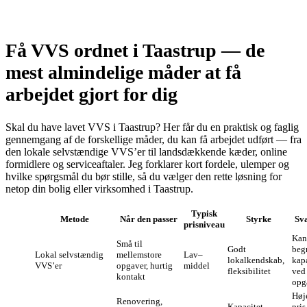
Få VVS ordnet i Taastrup — de
mest almindelige måder at få
arbejdet gjort for dig
Skal du have lavet VVS i Taastrup? Her får du en praktisk og faglig
gennemgang af de forskellige måder, du kan få arbejdet udført — fra
den lokale selvstændige VVS’er til landsdækkende kæder, online
formidlere og serviceaftaler. Jeg forklarer kort fordele, ulemper og
hvilke spørgsmål du bør stille, så du vælger den rette løsning for
netop din bolig eller virksomhed i Taastrup.
Typisk
Metode
Når den passer
Styrke
Sv
prisniveau
Kan
Små til
Godt
beg
Lokal selvstændig
mellemstore
Lav–
lokalkendskab,
kap
VVS’er
opgaver, hurtig
middel
fleksibilitet
ved 
kontakt
opg
Høj
Renovering,
Kapacitet,
pris