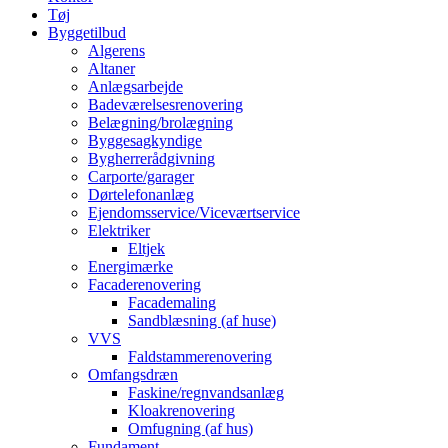
Tøj
Byggetilbud
Algerens
Altaner
Anlægsarbejde
Badeværelsesrenovering
Belægning/brolægning
Byggesagkyndige
Bygherrerådgivning
Carporte/garager
Dørtelefonanlæg
Ejendomsservice/Viceværtservice
Elektriker
Eltjek
Energimærke
Facaderenovering
Facademaling
Sandblæsning (af huse)
VVS
Faldstammerenovering
Omfangsdræn
Faskine/regnvandsanlæg
Kloakrenovering
Omfugning (af hus)
Fundament