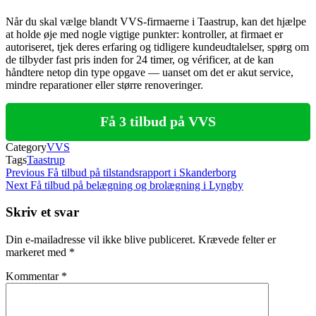
Når du skal vælge blandt VVS-firmaerne i Taastrup, kan det hjælpe
at holde øje med nogle vigtige punkter: kontroller, at firmaet er
autoriseret, tjek deres erfaring og tidligere kundeudtalelser, spørg om
de tilbyder fast pris inden for 24 timer, og vérificer, at de kan
håndtere netop din type opgave — uanset om det er akut service,
mindre reparationer eller større renoveringer.
Få 3 tilbud på VVS
Category
VVS
Tags
Taastrup
Indlægsnavigation
Previous
Previous
Få tilbud på tilstandsrapport i Skanderborg
Post
Next
Next
Få tilbud på belægning og brolægning i Lyngby
Post
Skriv et svar
Din e-mailadresse vil ikke blive publiceret.
Krævede felter er
markeret med
*
Kommentar
*