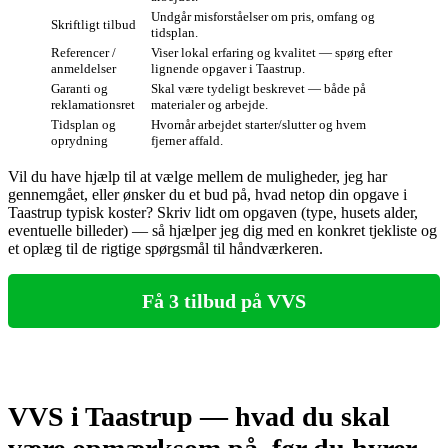
Undgår misforståelser om pris, omfang og
Skriftligt tilbud
tidsplan.
Referencer /
Viser lokal erfaring og kvalitet — spørg efter
anmeldelser
lignende opgaver i Taastrup.
Garanti og
Skal være tydeligt beskrevet — både på
reklamationsret
materialer og arbejde.
Tidsplan og
Hvornår arbejdet starter/slutter og hvem
oprydning
fjerner affald.
Vil du have hjælp til at vælge mellem de muligheder, jeg har
gennemgået, eller ønsker du et bud på, hvad netop din opgave i
Taastrup typisk koster? Skriv lidt om opgaven (type, husets alder,
eventuelle billeder) — så hjælper jeg dig med en konkret tjekliste og
et oplæg til de rigtige spørgsmål til håndværkeren.
Få 3 tilbud på VVS
VVS i Taastrup — hvad du skal