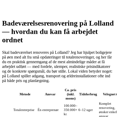
Badeværelsesrenovering på Lolland
— hvordan du kan få arbejdet
ordnet
Skal badeværelset renoveres på Lolland? Jeg har hjulpet boligejere
på øen med alt fra små opdateringer til totalrenoveringer, og her får
du en praktisk gennemgang af de mest almindelige måder at få
arbejdet udført — med fordele, ulemper, realistiske prisindikatorer
og de konkrete spørgsmål, du bør stille. Lokal viden betyder noget:
på Lolland spiller adgang, transport og ældreinstallationer ofte ind
på både pris og planlægning.
Ca. pris
Metode
Ansvar
(inkl.
Tidsforbrug
Velegnet t
moms)
Komplet
100.000–
renovering,
Totalentreprise
Én entreprenør
350.000+
6–12 uger
ønsker enkel
kr.
ansvar