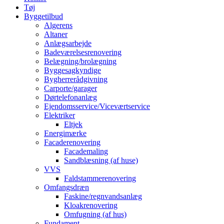
Tøj
Byggetilbud
Algerens
Altaner
Anlægsarbejde
Badeværelsesrenovering
Belægning/brolægning
Byggesagkyndige
Bygherrerådgivning
Carporte/garager
Dørtelefonanlæg
Ejendomsservice/Viceværtservice
Elektriker
Eltjek
Energimærke
Facaderenovering
Facademaling
Sandblæsning (af huse)
VVS
Faldstammerenovering
Omfangsdræn
Faskine/regnvandsanlæg
Kloakrenovering
Omfugning (af hus)
Fundament