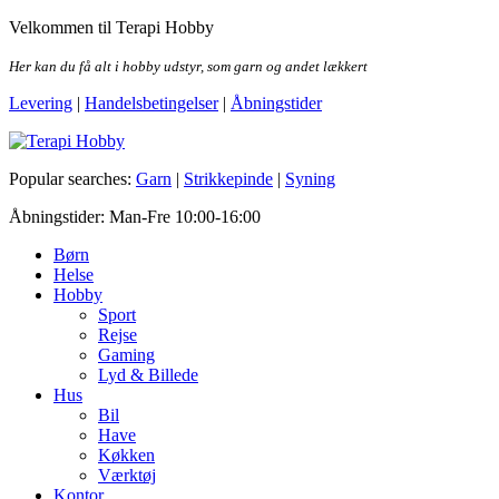
Skip
Velkommen til Terapi Hobby
to
the
Her kan du få alt i hobby udstyr, som garn og andet lækkert
content
Levering
|
Handelsbetingelser
|
Åbningstider
Terapi Hobby
Popular searches:
Garn
|
Strikkepinde
|
Syning
Åbningstider: Man-Fre 10:00-16:00
Børn
Helse
Hobby
Sport
Rejse
Gaming
Lyd & Billede
Hus
Bil
Have
Køkken
Værktøj
Kontor