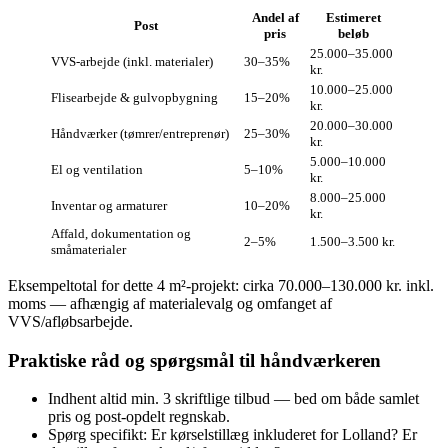
Andel af
Estimeret
Post
pris
beløb
25.000–35.000
VVS-arbejde (inkl. materialer)
30–35%
kr.
10.000–25.000
Flisearbejde & gulvopbygning
15–20%
kr.
20.000–30.000
Håndværker (tømrer/entreprenør)
25–30%
kr.
5.000–10.000
El og ventilation
5–10%
kr.
8.000–25.000
Inventar og armaturer
10–20%
kr.
Affald, dokumentation og
2–5%
1.500–3.500 kr.
småmaterialer
Eksempeltotal for dette 4 m²‑projekt: cirka 70.000–130.000 kr. inkl.
moms — afhængig af materialevalg og omfanget af
VVS/afløbsarbejde.
Praktiske råd og spørgsmål til håndværkeren
Indhent altid min. 3 skriftlige tilbud — bed om både samlet
pris og post-opdelt regnskab.
Spørg specifikt: Er kørselstillæg inkluderet for Lolland? Er