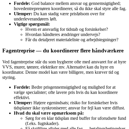
Fordele:
God balance mellem ansvar og gennemsigtighed;
hovedentreprenøren koordinerer, så du ikke skal styre alle fag.
Ulemper:
Du kan stadig være prisfølsom over for
underleverandørers løft.
Vigtige spørgsmål:
Hvem er ansvarlig for tidstab og forsinkelser?
Hvordan håndteres ændringer undervejs?
Får du detaljeret materialeliste og arbejdstegninger?
Fagentreprise — du koordinerer flere håndværkere
Ved fagentreprise står du som bygherre ofte med ansvaret for at hyre
VVS, murer, tømrer, elektriker mv. Alternativt kan du hyre en
koordinator. Denne model kan være billigere, men kræver tid og
styring.
Fordele:
Bedre prisgennemsigtighed og mulighed for at
vælge specialister; ofte lavere pris hvis du kan koordinere
effektivt.
Ulemper:
Højere egenindsats; risiko for forsinkelser hvis
tidsplaner ikke synkroniserer; ansvar for fejl kan være diffust.
Hvad du skal være opmærksom på:
Sørg for en klar tidsplan med buffer for uforudsete fund
(f.eks. fugtskader).
Få skriftlige aftaler med alle fag — betalingsbetingelser,