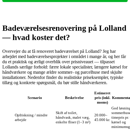
Badeværelsesrenovering på Lolland
— hvad koster det?
Overvejer du at få renoveret badeværelset på Lolland? Jeg har
arbejdet med badeværelsesprojekter i området i mange år, og her får
du et praktisk og ærligt overblik over prisniveauet — tilpasset
Lollands særlige forhold: færre lokale specialister, længere kørsel for
håndværkere og mange ældre sommer- og parcelhuse med skjulte
installationer. Nedenfor finder du realistiske priseksempler, typiske
tillæg og konkrete spørgsmål, du bør stille håndværkeren.
Estimeret
Scenario
Beskrivelse
pris (inkl.
Kommenta
moms)
God løsning
Skift af toilet,
sommerhuse;
Opfriskning / mindre
20.000–
håndvask, malet væg,
timepris pr.
arbejde
45.000 kr.
enkelte fliser (1–3 m²)
kørsel og
minimumsg