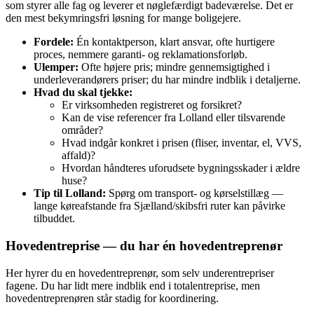
som styrer alle fag og leverer et nøglefærdigt badeværelse. Det er
den mest bekymringsfri løsning for mange boligejere.
Fordele:
Én kontaktperson, klart ansvar, ofte hurtigere
proces, nemmere garanti- og reklamationsforløb.
Ulemper:
Ofte højere pris; mindre gennemsigtighed i
underleverandørers priser; du har mindre indblik i detaljerne.
Hvad du skal tjekke:
Er virksomheden registreret og forsikret?
Kan de vise referencer fra Lolland eller tilsvarende
områder?
Hvad indgår konkret i prisen (fliser, inventar, el, VVS,
affald)?
Hvordan håndteres uforudsete bygningsskader i ældre
huse?
Tip til Lolland:
Spørg om transport- og kørselstillæg —
lange køreafstande fra Sjælland/skibsfri ruter kan påvirke
tilbuddet.
Hovedentreprise — du har én hovedentreprenør
Her hyrer du en hovedentreprenør, som selv underentrepriser
fagene. Du har lidt mere indblik end i totalentreprise, men
hovedentreprenøren står stadig for koordinering.