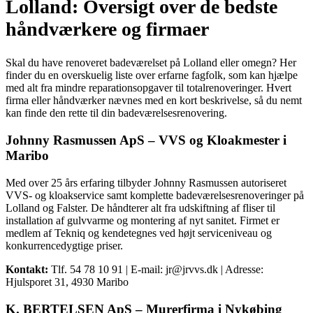
Lolland: Oversigt over de bedste
håndværkere og firmaer
Skal du have renoveret badeværelset på Lolland eller omegn? Her
finder du en overskuelig liste over erfarne fagfolk, som kan hjælpe
med alt fra mindre reparationsopgaver til totalrenoveringer. Hvert
firma eller håndværker nævnes med en kort beskrivelse, så du nemt
kan finde den rette til din badeværelsesrenovering.
Johnny Rasmussen ApS – VVS og Kloakmester i
Maribo
Med over 25 års erfaring tilbyder Johnny Rasmussen autoriseret
VVS- og kloakservice samt komplette badeværelsesrenoveringer på
Lolland og Falster. De håndterer alt fra udskiftning af fliser til
installation af gulvvarme og montering af nyt sanitet. Firmet er
medlem af Tekniq og kendetegnes ved højt serviceniveau og
konkurrencedygtige priser.
Kontakt:
Tlf. 54 78 10 91 | E-mail: jr@jrvvs.dk | Adresse:
Hjulsporet 31, 4930 Maribo
K. BERTELSEN ApS – Murerfirma i Nykøbing