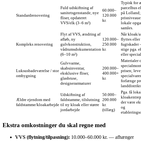
Typisk for 
Fuld udskiftning af
parcelhus e
60.000–
sanitetsgenstande, nye
på Lolland;
Standardrenovering
120.000
fliser, opdateret
prisniveauer
kr.
VVS/elk (3–6 m²)
lokale opga
samles.
Flyt af VVS, ændring af
Når kloak/a
afløb, ny
120.000–
flyttes eller
Kompleks renovering
gulvkonstruktion,
250.000
fugtskader 
vådrumsdokumentation
kr.
stige pga. e
(6–10 m²)
eller specia
Materialer 
Gulvvarme,
specialmont
skabsinventar,
200.000–
Luksusbadeværelse / stor
prisen; leve
eksklusive fliser,
400.000+
ombygning
specialvare
glasbruse,
kr.
forlænge pr
designerarmaturer
landdistrikt
Pga. få loka
Udskiftning af
50.000–
kloakentrep
Ældre ejendom med
faldstamme, tilslutning
200.000
der være eks
faldstamme/kloakarbejde
til ny kloak eller større
kr.
og
jordarbejde
(tillæg)
etablerings
Ekstra omkostninger du skal regne med
VVS (flytning/tilpasning):
10.000–60.000 kr. — afhænger