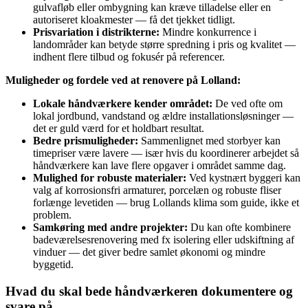
gulvafløb eller ombygning kan kræve tilladelse eller en
autoriseret kloakmester — få det tjekket tidligt.
Prisvariation i distrikterne:
Mindre konkurrence i
landområder kan betyde større spredning i pris og kvalitet —
indhent flere tilbud og fokusér på referencer.
Muligheder og fordele ved at renovere på Lolland:
Lokale håndværkere kender området:
De ved ofte om
lokal jordbund, vandstand og ældre installationsløsninger —
det er guld værd for et holdbart resultat.
Bedre prismuligheder:
Sammenlignet med storbyer kan
timepriser være lavere — især hvis du koordinerer arbejdet så
håndværkere kan lave flere opgaver i området samme dag.
Mulighed for robuste materialer:
Ved kystnært byggeri kan
valg af korrosionsfri armaturer, porcelæn og robuste fliser
forlænge levetiden — brug Lollands klima som guide, ikke et
problem.
Samkøring med andre projekter:
Du kan ofte kombinere
badeværelsesrenovering med fx isolering eller udskiftning af
vinduer — det giver bedre samlet økonomi og mindre
byggetid.
Hvad du skal bede håndværkeren dokumentere og
svare på