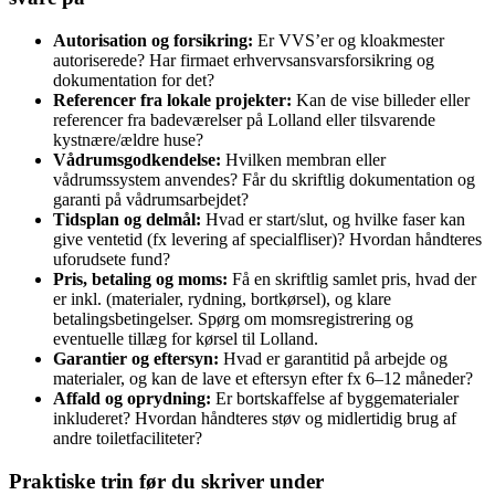
Autorisation og forsikring:
Er VVS’er og kloakmester
autoriserede? Har firmaet erhvervsansvarsforsikring og
dokumentation for det?
Referencer fra lokale projekter:
Kan de vise billeder eller
referencer fra badeværelser på Lolland eller tilsvarende
kystnære/ældre huse?
Vådrumsgodkendelse:
Hvilken membran eller
vådrumssystem anvendes? Får du skriftlig dokumentation og
garanti på vådrumsarbejdet?
Tidsplan og delmål:
Hvad er start/slut, og hvilke faser kan
give ventetid (fx levering af specialfliser)? Hvordan håndteres
uforudsete fund?
Pris, betaling og moms:
Få en skriftlig samlet pris, hvad der
er inkl. (materialer, rydning, bortkørsel), og klare
betalingsbetingelser. Spørg om momsregistrering og
eventuelle tillæg for kørsel til Lolland.
Garantier og eftersyn:
Hvad er garantitid på arbejde og
materialer, og kan de lave et eftersyn efter fx 6–12 måneder?
Affald og oprydning:
Er bortskaffelse af byggematerialer
inkluderet? Hvordan håndteres støv og midlertidig brug af
andre toiletfaciliteter?
Praktiske trin før du skriver under