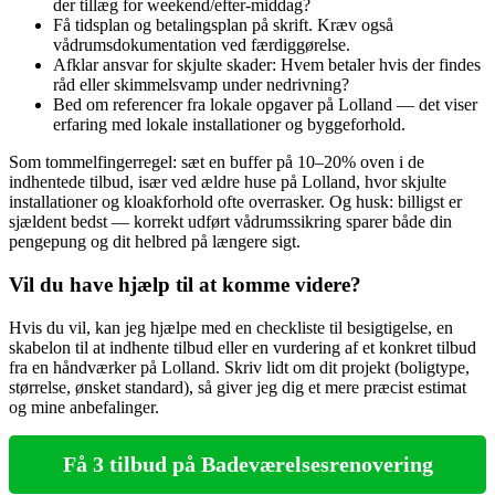
der tillæg for weekend/efter‑middag?
Få tidsplan og betalingsplan på skrift. Kræv også
vådrumsdokumentation ved færdiggørelse.
Afklar ansvar for skjulte skader: Hvem betaler hvis der findes
råd eller skimmelsvamp under nedrivning?
Bed om referencer fra lokale opgaver på Lolland — det viser
erfaring med lokale installa­tioner og byggeforhold.
Som tommelfingerregel: sæt en buffer på 10–20% oven i de
indhentede tilbud, især ved ældre huse på Lolland, hvor skjulte
installationer og kloakforhold ofte overrasker. Og husk: billigst er
sjældent bedst — korrekt udført vådrumssikring sparer både din
pengepung og dit helbred på længere sigt.
Vil du have hjælp til at komme videre?
Hvis du vil, kan jeg hjælpe med en checkliste til besigtigelse, en
skabelon til at indhente tilbud eller en vurdering af et konkret tilbud
fra en håndværker på Lolland. Skriv lidt om dit projekt (boligtype,
størrelse, ønsket standard), så giver jeg dig et mere præcist estimat
og mine anbefalinger.
Få 3 tilbud på Badeværelsesrenovering