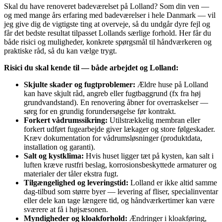
Skal du have renoveret badeværelset på Lolland? Som din ven —
og med mange års erfaring med badeværelser i hele Danmark — vil
jeg give dig de vigtigste ting at overveje, så du undgår dyre fejl og
får det bedste resultat tilpasset Lollands særlige forhold. Her får du
både risici og muligheder, konkrete spørgsmål til håndværkeren og
praktiske råd, så du kan vælge trygt.
Risici du skal kende til — både arbejdet og Lolland:
Skjulte skader og fugtproblemer:
Ældre huse på Lolland
kan have skjult råd, angreb eller fugtbaggrund (fx fra høj
grundvandstand). En renovering åbner for overraskelser —
sørg for en grundig forundersøgelse før kontrakt.
Forkert vådrumssikring:
Utilstrækkelig membran eller
forkert udført fugearbejde giver lækager og store følgeskader.
Kræv dokumentation for vådrumsløsninger (produktdata,
installation og garanti).
Salt og kystklima:
Hvis huset ligger tæt på kysten, kan salt i
luften kræve rustfri beslag, korrosionsbeskyttede armaturer og
materialer der tåler ekstra fugt.
Tilgængelighed og leveringstid:
Lolland er ikke altid samme
dag-tilbud som større byer — levering af fliser, specialinventar
eller dele kan tage længere tid, og håndværkertimer kan være
sværere at få i højsæsonen.
Myndigheder og kloakforhold:
Ændringer i kloakføring,