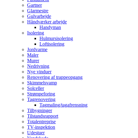
Gartner
Glarmestre
Gulvarbejde
Håndværker arbejde
Handyman
Isolering
Hulmursisolering
Loftisolering
Jordvarme
Maler
Murer
Nedrivning
Nye vinduer
Renovering af trappeopgang
Skimmelsvamp
Solceller
Strømpeforing
Tagrenovering
Tagmaling/tagafrensning
Tilbygninger
Tilstandsrapport
Totalentreprise
TV-inspektion
Udestuer