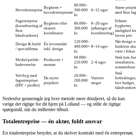
80.000–
Bygherre +
Større projek
Hovedentreprise
300.000
6–12 uger
hovedentreprenør
med flere fa
kr.
Fagentreprise
Erfarne
Bygherre eller
60.000–
8–20 uger
(koordinering af
bygherrer,
ekstern
300.000
(afhænger af
flere
mulighed fo
koordinator
kr.
koordinering)
håndværkere)
lavere pris
120.000–
Når design 
Design & build
Én leverandør
400.000+
8–14 uger
funktion ska
/ specialfirma
inkl. design
kr.
være i fokus
60.000–
Små rum, hur
Modul/prefab-
Producent +
220.000
2–6 uger
installation,
badeværelse
montør
kr.
sommerhuse
Små
Selvbyg med
20.000–
Du styrer
Varierer
forbedringer,
fagentrepriser
200.000
projektet
meget
lavt budget,
(DIY + proffer)
kr.
håndværkert
Nedenfor gennemgår jeg hver metode mere detaljeret, så du kan
vælge det rigtige for dit hjem på Lolland — og stille de rigtige
spørgsmål, når du indhenter tilbud.
Totalentreprise — én aktør, fuldt ansvar
En totalentreprise betyder, at du skriver kontrakt med én entreprenør,