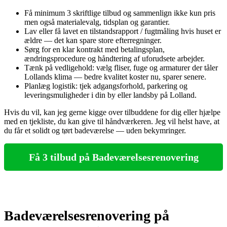
Få minimum 3 skriftlige tilbud og sammenlign ikke kun pris
men også materialevalg, tidsplan og garantier.
Lav eller få lavet en tilstandsrapport / fugtmåling hvis huset er
ældre — det kan spare store efterregninger.
Sørg for en klar kontrakt med betalingsplan,
ændringsprocedure og håndtering af uforudsete arbejder.
Tænk på vedligehold: vælg fliser, fuge og armaturer der tåler
Lollands klima — bedre kvalitet koster nu, sparer senere.
Planlæg logistik: tjek adgangsforhold, parkering og
leveringsmuligheder i din by eller landsby på Lolland.
Hvis du vil, kan jeg gerne kigge over tilbuddene for dig eller hjælpe
med en tjekliste, du kan give til håndværkeren. Jeg vil helst have, at
du får et solidt og tørt badeværelse — uden bekymringer.
Få 3 tilbud på Badeværelsesrenovering
Badeværelsesrenovering på