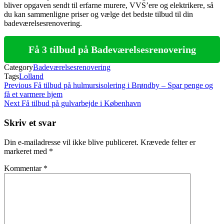
bliver opgaven sendt til erfarne murere, VVS’ere og elektrikere, så
du kan sammenligne priser og vælge det bedste tilbud til din
badeværelsesrenovering.
Få 3 tilbud på Badeværelsesrenovering
Category
Badeværelsesrenovering
Tags
Lolland
Indlægsnavigation
Previous
Previous
Få tilbud på hulmursisolering i Brøndby – Spar penge og
Post
få et varmere hjem
Next
Next
Få tilbud på gulvarbejde i København
Post
Skriv et svar
Din e-mailadresse vil ikke blive publiceret.
Krævede felter er
markeret med
*
Kommentar
*