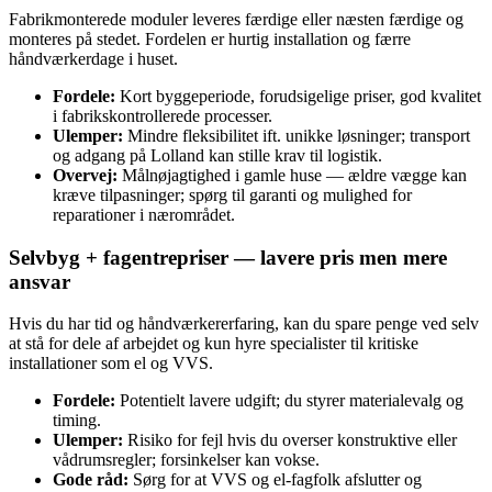
Fabrikmonterede moduler leveres færdige eller næsten færdige og
monteres på stedet. Fordelen er hurtig installation og færre
håndværkerdage i huset.
Fordele:
Kort byggeperiode, forudsigelige priser, god kvalitet
i fabrikskontrollerede processer.
Ulemper:
Mindre fleksibilitet ift. unikke løsninger; transport
og adgang på Lolland kan stille krav til logistik.
Overvej:
Målnøjagtighed i gamle huse — ældre vægge kan
kræve tilpasninger; spørg til garanti og mulighed for
reparationer i nærområdet.
Selvbyg + fagentrepriser — lavere pris men mere
ansvar
Hvis du har tid og håndværkererfaring, kan du spare penge ved selv
at stå for dele af arbejdet og kun hyre specialister til kritiske
installationer som el og VVS.
Fordele:
Potentielt lavere udgift; du styrer materialevalg og
timing.
Ulemper:
Risiko for fejl hvis du overser konstruktive eller
vådrumsregler; forsinkelser kan vokse.
Gode råd:
Sørg for at VVS og el-fagfolk afslutter og