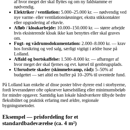
af hvor meget der skal flyttes og om ny faldstamme er
nødvendig.
Elektriker / ventilation:
5.000–25.000 kr. — nødvendig ved
nye varme- eller ventilationsløsninger, ekstra stikkontakter
eller opgradering af eltavle.
Afløb / kloakarbejde:
10.000–150.000 kr. — større arbejde
hvis eksisterende kloak ikke kan benyttes eller skal graves
om.
Fugt- og vådrumsdokumentation:
2.000–8.000 kr. — krav
hos forsikring og ved salg, særligt vigtigt i ældre huse på
Lolland.
Affald og bortskaffelse:
1.500–8.000 kr. — afhænger af
hvor meget der skal fjernes og evt. kørsel til genbrugsplads.
Uforudsete skader (skimmelsvamp, råd):
5–50% af
budgettet — sæt altid en buffer på 10–20% til uventede fund.
På Lolland kan enkelte af disse poster blive dyrere end i storbyerne,
fordi leverandører ofte opkræver kørselstillæg eller minimumsbeløb
for mindre opgaver. Samtidig kan lokale håndværkere tilbyde bedre
fleksibilitet og praktisk erfaring med ældre, regionale
bygningsmetoder.
Eksempel — prisfordeling for et
standardbadeværelse (ca. 4 m²)