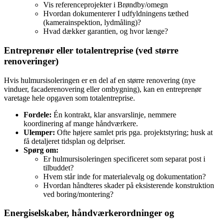
Vis referenceprojekter i Brøndby/omegn
Hvordan dokumenterer I udfyldningens tæthed
(kamerainspektion, lydmåling)?
Hvad dækker garantien, og hvor længe?
Entreprenør eller totalentreprise (ved større
renoveringer)
Hvis hulmursisoleringen er en del af en større renovering (nye
vinduer, facaderenovering eller ombygning), kan en entreprenør
varetage hele opgaven som totalentreprise.
Fordele:
Én kontrakt, klar ansvarslinje, nemmere
koordinering af mange håndværkere.
Ulemper:
Ofte højere samlet pris pga. projektstyring; husk at
få detaljeret tidsplan og delpriser.
Spørg om:
Er hulmursisoleringen specificeret som separat post i
tilbuddet?
Hvem står inde for materialevalg og dokumentation?
Hvordan håndteres skader på eksisterende konstruktion
ved boring/montering?
Energiselskaber, håndværkerordninger og