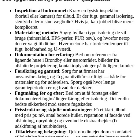
Inspektion af hulrummet:
Kræv en fysisk inspektion
(borhul eller kamera) før tilbud. Er der fugt, gammel isolering,
stenfyld eller rustne vægbolte? Hvis ja, kan jobbet blive mere
kompliceret.
Materiale og metode:
Spørg hvilken type isolering de vil
bruge (mineraluld, EPS‑perler, PUR osv.), og hvorfor netop
den er valgt til dit hus. Hver metode har fordele/ulemper ift.
fugt, holdbarhed og U‑værdi.
Dokumentation for erfaring:
Bed om referencer fra
lignende huse i Brøndby eller nærområdet, billeder fra
afsluttede projekter og kontaktoplysninger på tidligere kunder.
Forsikring og garanti:
Sørg for at firmaet har
ansvarsforsikring, og få garantivilkår skriftligt — både for
materialer og for udførelsen. Spørg også hvor længe
garantieperioden er og hvad der dækker.
Fugtmåling før og efter:
Bed om at få foretaget eller
dokumenteret fugtmålinger før og efter isolering. Det er din
bedste sikkerhed mod senere fugtskader.
Prisstruktur og skjulte omkostninger:
Få et klart tilbud
med pris pr. m², antal borede huller, reparation af facade ved
afslutning, oprydning og eventuelle ekstraarbejder (fx
udskiftning af murbindere).
Tilladelser og belægning:
Tjek om din ejendom er omfattet