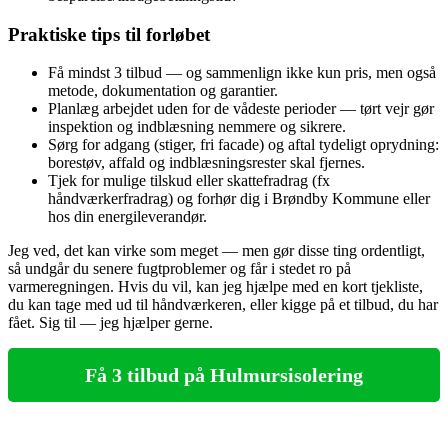
Praktiske tips til forløbet
Få mindst 3 tilbud — og sammenlign ikke kun pris, men også
metode, dokumentation og garantier.
Planlæg arbejdet uden for de vådeste perioder — tørt vejr gør
inspektion og indblæsning nemmere og sikrere.
Sørg for adgang (stiger, fri facade) og aftal tydeligt oprydning:
borestøv, affald og indblæsningsrester skal fjernes.
Tjek for mulige tilskud eller skattefradrag (fx
håndværkerfradrag) og forhør dig i Brøndby Kommune eller
hos din energileverandør.
Jeg ved, det kan virke som meget — men gør disse ting ordentligt,
så undgår du senere fugtproblemer og får i stedet ro på
varmeregningen. Hvis du vil, kan jeg hjælpe med en kort tjekliste,
du kan tage med ud til håndværkeren, eller kigge på et tilbud, du har
fået. Sig til — jeg hjælper gerne.
Få 3 tilbud på Hulmursisolering