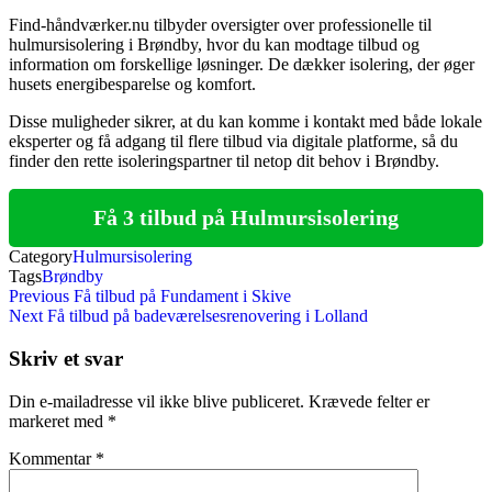
Find-håndværker.nu tilbyder oversigter over professionelle til
hulmursisolering i Brøndby, hvor du kan modtage tilbud og
information om forskellige løsninger. De dækker isolering, der øger
husets energibesparelse og komfort.
Disse muligheder sikrer, at du kan komme i kontakt med både lokale
eksperter og få adgang til flere tilbud via digitale platforme, så du
finder den rette isoleringspartner til netop dit behov i Brøndby.
Få 3 tilbud på Hulmursisolering
Category
Hulmursisolering
Tags
Brøndby
Indlægsnavigation
Previous
Previous
Få tilbud på Fundament i Skive
Post
Next
Next
Få tilbud på badeværelsesrenovering i Lolland
Post
Skriv et svar
Din e-mailadresse vil ikke blive publiceret.
Krævede felter er
markeret med
*
Kommentar
*