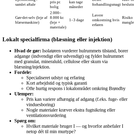
pris pr.
kan tage
samlet aftale
forhandlingsmagt
beslutn
bolig
måneder
2.000–
Lavere
Gør‑det‑selv (leje af
8.000 kr.
Risiko f
1–3 dage
omkostning hvis
blæsemaskine)
(leje +
mangle
erfaren
materiale)
Lokalt specialfirma (blæsning eller injektion)
Hvad de gør:
Isolatøren vurderer hulrummets tilstand, borer
adgange (indvendigt eller udvendigt) og fylder hulrummet
med granulat, mineraluld, cellulose eller skum via
blæsning/injektion.
Fordele:
Specialiseret udstyr og erfaring
Kort arbejdstid og typisk garanti
Ofte hurtig respons i lokalområdet omkring Brøndby
Ulemper:
Pris kan variere afhængig af adgang (f.eks. fuge‑ eller
vinduesboring)
Nogle materialer kræver ekstra fugtsikring eller
ventilationsvurdering
Spørg om:
Hvilket materiale bruger I — og hvorfor anbefaler I
netop dét til min murtype?