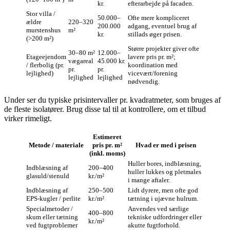
kr.
efterarbejde på facaden.
Stor villa /
50.000–
Ofte mere kompliceret
ældre
220–320
200.000
adgang, eventuel brug af
murstenshus
m²
kr.
stillads øger prisen.
(>200 m²)
Større projekter giver ofte
30–80 m²
12.000–
Etageejendom
lavere pris pr. m²;
vægareal
45.000 kr.
/ flerbolig (pr.
koordination med
pr.
pr.
lejlighed)
vicevært/forening
lejlighed
lejlighed
nødvendig.
Under ser du typiske prisintervaller pr. kvadratmeter, som bruges af
de fleste isolatører. Brug disse tal til at kontrollere, om et tilbud
virker rimeligt.
Estimeret
Metode / materiale
pris pr. m²
Hvad er med i prisen
(inkl. moms)
Huller bores, indblæsning,
Indblæsning af
200–400
huller lukkes og pletmales
glasuld/stenuld
kr./m²
i mange aftaler.
Indblæsning af
250–500
Lidt dyrere, men ofte god
EPS‑kugler / perlite
kr./m²
tætning i ujævne hulrum.
Specialmetoder /
Anvendes ved særlige
400–800
skum eller tætning
tekniske udfordringer eller
kr./m²
ved fugtproblemer
akutte fugtforhold.