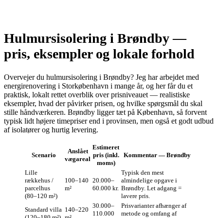
Hulmursisolering i Brøndby —
pris, eksempler og lokale forhold
Overvejer du hulmursisolering i Brøndby? Jeg har arbejdet med
energirenovering i Storkøbenhavn i mange år, og her får du et
praktisk, lokalt rettet overblik over prisniveauet — realistiske
eksempler, hvad der påvirker prisen, og hvilke spørgsmål du skal
stille håndværkeren. Brøndby ligger tæt på København, så forvent
typisk lidt højere timepriser end i provinsen, men også et godt udbud
af isolatører og hurtig levering.
Estimeret
Anslået
Scenario
pris (inkl.
Kommentar — Brøndby
vægareal
moms)
Lille
Typisk den mest
rækkehus /
100–140
20.000–
almindelige opgave i
parcelhus
m²
60.000 kr.
Brøndby. Let adgang =
(80–120 m²)
lavere pris.
30.000–
Prisvarianter afhænger af
Standard villa
140–220
110.000
metode og omfang af
(120–180 m²)
m²