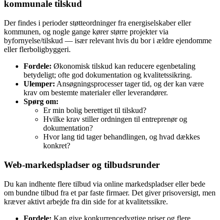
kommunale tilskud
Der findes i perioder støtteordninger fra energiselskaber eller
kommunen, og nogle gange kører større projekter via
byfornyelse/tilskud — især relevant hvis du bor i ældre ejendomme
eller flerboligbyggeri.
Fordele:
Økonomisk tilskud kan reducere egenbetaling
betydeligt; ofte god dokumentation og kvalitetssikring.
Ulemper:
Ansøgningsprocesser tager tid, og der kan være
krav om bestemte materialer eller leverandører.
Spørg om:
Er min bolig berettiget til tilskud?
Hvilke krav stiller ordningen til entreprenør og
dokumentation?
Hvor lang tid tager behandlingen, og hvad dækkes
konkret?
Web‑markedspladser og tilbudsrunder
Du kan indhente flere tilbud via online markedspladser eller bede
om bundne tilbud fra et par faste firmaer. Det giver prisoversigt, men
kræver aktivt arbejde fra din side for at kvalitetssikre.
Fordele:
Kan give konkurrencedygtige priser og flere