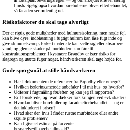
af lokalplan/bevaringsregler — og om arbejdet kræver særlig
finish. Spørg også hvordan borehullerne bliver efterbehandlet,
så facaden ser ordentlig ud.
Risikofaktorer du skal tage alvorligt
Der er rigtig gode muligheder med hulmursisolering, men nogle fejl
kan blive dyre: indblæsning i fugtigt hulrum kan låse fugt inde og
give skimmelsvamp; forkert materiale kan sætte sig eller absorbere
vand; og glemte skader på murbindere kan føre til
konstruktionsproblemer. I kystnære Brøndby er især risiko for
slagregn og utætte fuger noget, håndværkeren skal tage højde for.
Gode spørgsmål at stille håndværkeren
Har I dokumenterede referencer fra Brøndby eller omegn?
Hvilken isoleringsmetode anbefaler I til mit hus, og hvorfor?
Udfører I fugtmåling før/efter, og kan jeg få rapporten?
Er I forsikrede, og hvad dækker forsikringen ved evt. skader?
Hvordan bliver borehuller og facade efterbehandlet — og er
det inkluderet i prisen?
Hvad sker der, hvis I finder rustne murbindere eller andre
skjulte problemer?
Kan I give et estimat på forventet
besparelse/tilbagebetalingstid?