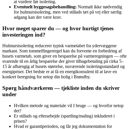
at vurdere før isolering.
Eventuelt byggesagsbehandling:
Normalt ikke nødvendig
for hulmursisolering, men ved stillads tæt på vej eller særlig
adgang kan der være krav.
Hvor meget sparer du — og hvor hurtigt tjenes
investeringen ind?
Hulmursisolering reducerer typisk varmetabet fra ydervæggene
markant. Som tommelfingerregel kan du forvente en forbedring af
husets varmetab, som giver en besparelse på varmeregningen — ofte
svarende til en årlig besparelse der giver tilbagebetaling på cirka 5–
15 år afhængig af husets størrelse, nuværende isoleringsstandard og
energipriser. Det bedste er at få en energikonsulent til at lave en
konkret beregning for netop din bolig i Brøndby.
Spørg håndværkeren — tjekliste inden du skriver
under
Hvilken metode og materiale vil I bruge — og hvorfor netop
det?
Er stillads og efterarbejde (spartling/maling) inkluderet i
prisen?
Hvad er garantiperioden, og får jeg dokumentation for