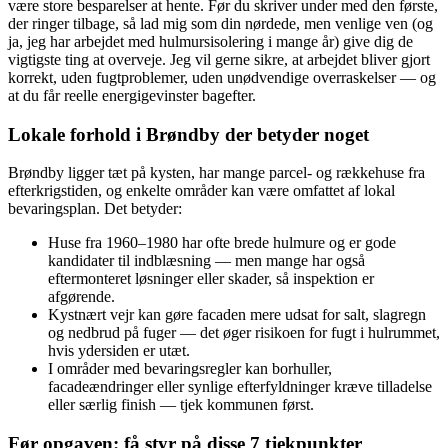
være store besparelser at hente. Før du skriver under med den første,
der ringer tilbage, så lad mig som din nørdede, men venlige ven (og
ja, jeg har arbejdet med hulmursisolering i mange år) give dig de
vigtigste ting at overveje. Jeg vil gerne sikre, at arbejdet bliver gjort
korrekt, uden fugtproblemer, uden unødvendige overraskelser — og
at du får reelle energigevinster bagefter.
Lokale forhold i Brøndby der betyder noget
Brøndby ligger tæt på kysten, har mange parcel- og rækkehuse fra
efterkrigstiden, og enkelte områder kan være omfattet af lokal
bevaringsplan. Det betyder:
Huse fra 1960–1980 har ofte brede hulmure og er gode
kandidater til indblæsning — men mange har også
eftermonteret løsninger eller skader, så inspektion er
afgørende.
Kystnært vejr kan gøre facaden mere udsat for salt, slagregn
og nedbrud på fuger — det øger risikoen for fugt i hulrummet,
hvis ydersiden er utæt.
I områder med bevaringsregler kan borhuller,
facadeændringer eller synlige efterfyldninger kræve tilladelse
eller særlig finish — tjek kommunen først.
Før opgaven: få styr på disse 7 tjekpunkter