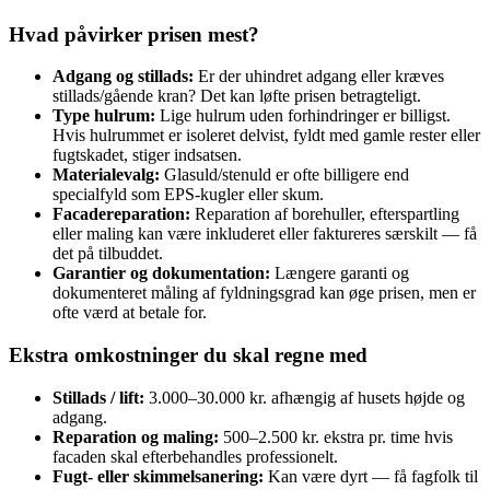
Hvad påvirker prisen mest?
Adgang og stillads:
Er der uhindret adgang eller kræves
stillads/gående kran? Det kan løfte prisen betragteligt.
Type hulrum:
Lige hulrum uden forhindringer er billigst.
Hvis hulrummet er isoleret delvist, fyldt med gamle rester eller
fugtskadet, stiger indsatsen.
Materialevalg:
Glasuld/stenuld er ofte billigere end
specialfyld som EPS‑kugler eller skum.
Facadereparation:
Reparation af borehuller, efterspartling
eller maling kan være inkluderet eller faktureres særskilt — få
det på tilbuddet.
Garantier og dokumentation:
Længere garanti og
dokumenteret måling af fyldningsgrad kan øge prisen, men er
ofte værd at betale for.
Ekstra omkostninger du skal regne med
Stillads / lift:
3.000–30.000 kr. afhængig af husets højde og
adgang.
Reparation og maling:
500–2.500 kr. ekstra pr. time hvis
facaden skal efterbehandles professionelt.
Fugt- eller skimmelsanering:
Kan være dyrt — få fagfolk til