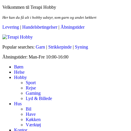
Skip
Velkommen til Terapi Hobby
to
the
Her kan du få alt i hobby udstyr, som garn og andet lækkert
content
Levering
|
Handelsbetingelser
|
Åbningstider
Terapi Hobby
Popular searches:
Garn
|
Strikkepinde
|
Syning
Åbningstider: Man-Fre 10:00-16:00
Børn
Helse
Hobby
Sport
Rejse
Gaming
Lyd & Billede
Hus
Bil
Have
Køkken
Værktøj
Kontor