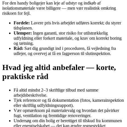
For den handy boligejer kan leje af udstyr og indkøb af
isolationsmateriale være billigere — men vær realistisk omkring
risikoen for fejl.
Fordele:
Lavere pris hvis arbejdet udføres korrekt; du styrer
tidsplanen.
Ulemper:
Ingen garanti, stor risiko for utilstrækkelig
udfyldning eller forkert materiale, og krav om korrekt boring
og tætning.
Råd:
Sæt dig grundigt ind i proceduren, få vejledning fra
udlejer, og overvej at få en fagperson til slutinspektion.
Hvad jeg altid anbefaler — korte,
praktiske råd
Få altid mindst 2–3 skriftlige tilbud med samme
arbejdsbeskrivelse.
Tjek referencer og få dokumentation (fotos, kamerainspektion
eller skriftlig udfyldningsrapport).
Vær opmærksom på materialevalg og hvordan det påvirker
fugt, ventilation og fremtidige renoveringer.
Undersøg om din bolig er berettiget til tilskud fra kommunen
eller energiselskabet — det kan ændre regnestykket