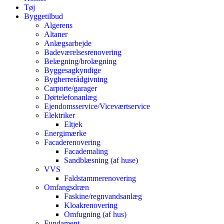
Tøj
Byggetilbud
Algerens
Altaner
Anlægsarbejde
Badeværelsesrenovering
Belægning/brolægning
Byggesagkyndige
Bygherrerådgivning
Carporte/garager
Dørtelefonanlæg
Ejendomsservice/Viceværtservice
Elektriker
Eltjek
Energimærke
Facaderenovering
Facademaling
Sandblæsning (af huse)
VVS
Faldstammerenovering
Omfangsdræn
Faskine/regnvandsanlæg
Kloakrenovering
Omfugning (af hus)
Fundament