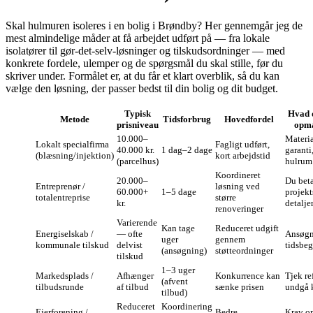
Skal hulmuren isoleres i en bolig i Brøndby? Her gennemgår jeg de
mest almindelige måder at få arbejdet udført på — fra lokale
isolatører til gør‑det‑selv‑løsninger og tilskudsordninger — med
konkrete fordele, ulemper og de spørgsmål du skal stille, før du
skriver under. Formålet er, at du får et klart overblik, så du kan
vælge den løsning, der passer bedst til din bolig og dit budget.
Typisk
Hvad 
Metode
Tidsforbrug
Hovedfordel
prisniveau
opm
10.000–
Materia
Lokalt specialfirma
Fagligt udført,
40.000 kr.
1 dag–2 dage
garanti
(blæsning/injektion)
kort arbejdstid
(parcelhus)
hulrum
Koordineret
20.000–
Du beta
Entreprenør /
løsning ved
60.000+
1–5 dage
projekt
totalentreprise
større
kr.
detalje
renoveringer
Varierende
Kan tage
Reduceret udgift
Energiselskab /
— ofte
Ansøgn
uger
gennem
kommunale tilskud
delvist
tidsbe
(ansøgning)
støtteordninger
tilskud
1–3 uger
Markedsplads /
Afhænger
Konkurrence kan
Tjek re
(afvent
tilbudsrunde
af tilbud
sænke prisen
undgå 
tilbud)
Reduceret
Koordinering
Ejerforening /
Bedre
Krav om