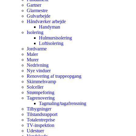
Gartner
Glarmestre
Gulvarbejde
Håndværker arbejde
Handyman
Isolering
Hulmursisolering
Loftisolering
Jordvarme
Maler
Murer
Nedrivning
Nye vinduer
Renovering af trappeopgang
Skimmelsvamp
Solceller
Strømpeforing
Tagrenovering
Tagmaling/tagafrensning
Tilbygninger
Tilstandsrapport
Totalentreprise
TV-inspektion
Udestuer