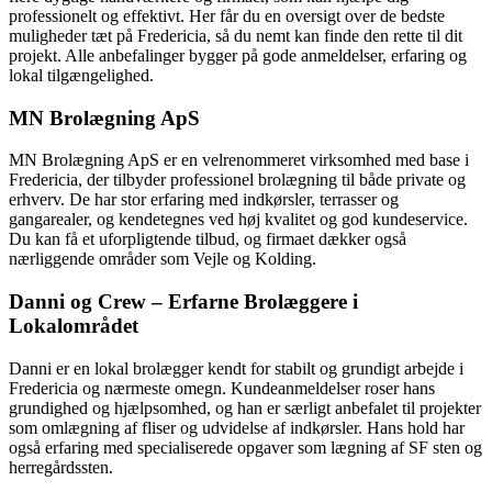
professionelt og effektivt. Her får du en oversigt over de bedste
muligheder tæt på Fredericia, så du nemt kan finde den rette til dit
projekt. Alle anbefalinger bygger på gode anmeldelser, erfaring og
lokal tilgængelighed.
MN Brolægning ApS
MN Brolægning ApS er en velrenommeret virksomhed med base i
Fredericia, der tilbyder professionel brolægning til både private og
erhverv. De har stor erfaring med indkørsler, terrasser og
gangarealer, og kendetegnes ved høj kvalitet og god kundeservice.
Du kan få et uforpligtende tilbud, og firmaet dækker også
nærliggende områder som Vejle og Kolding.
Danni og Crew – Erfarne Brolæggere i
Lokalområdet
Danni er en lokal brolægger kendt for stabilt og grundigt arbejde i
Fredericia og nærmeste omegn. Kundeanmeldelser roser hans
grundighed og hjælpsomhed, og han er særligt anbefalet til projekter
som omlægning af fliser og udvidelse af indkørsler. Hans hold har
også erfaring med specialiserede opgaver som lægning af SF sten og
herregårdssten.