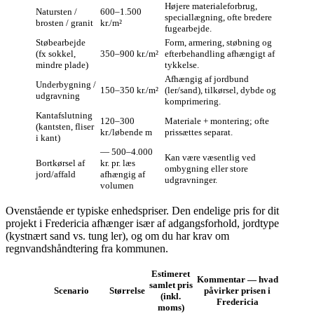
Højere materialeforbrug,
Natursten /
600–1.500
speciallægning, ofte bredere
brosten / granit
kr./m²
fugearbejde.
Støbearbejde
Form, armering, støbning og
(fx sokkel,
350–900 kr./m²
efterbehandling afhængigt af
mindre plade)
tykkelse.
Afhængig af jordbund
Underbygning /
150–350 kr./m²
(ler/sand), tilkørsel, dybde og
udgravning
komprimering.
Kantafslutning
120–300
Materiale + montering; ofte
(kantsten, fliser
kr./løbende m
prissættes separat.
i kant)
— 500–4.000
Kan være væsentlig ved
Bortkørsel af
kr. pr. læs
ombygning eller store
jord/affald
afhængig af
udgravninger.
volumen
Ovenstående er typiske enhedspriser. Den endelige pris for dit
projekt i Fredericia afhænger især af adgangsforhold, jordtype
(kystnært sand vs. tung ler), og om du har krav om
regnvandshåndtering fra kommunen.
Estimeret
Kommentar — hvad
samlet pris
Scenario
Størrelse
påvirker prisen i
(inkl.
Fredericia
moms)