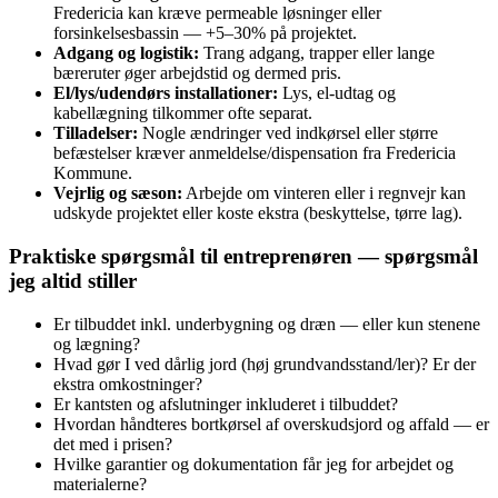
Fredericia kan kræve permeable løsninger eller
forsinkelsesbassin — +5–30% på projektet.
Adgang og logistik:
Trang adgang, trapper eller lange
bæreruter øger arbejdstid og dermed pris.
El/lys/udendørs installationer:
Lys, el-udtag og
kabellægning tilkommer ofte separat.
Tilladelser:
Nogle ændringer ved indkørsel eller større
befæstelser kræver anmeldelse/dispensation fra Fredericia
Kommune.
Vejrlig og sæson:
Arbejde om vinteren eller i regnvejr kan
udskyde projektet eller koste ekstra (beskyttelse, tørre lag).
Praktiske spørgsmål til entreprenøren — spørgsmål
jeg altid stiller
Er tilbuddet inkl. underbygning og dræn — eller kun stenene
og lægning?
Hvad gør I ved dårlig jord (høj grundvandsstand/ler)? Er der
ekstra omkostninger?
Er kantsten og afslutninger inkluderet i tilbuddet?
Hvordan håndteres bortkørsel af overskudsjord og affald — er
det med i prisen?
Hvilke garantier og dokumentation får jeg for arbejdet og
materialerne?