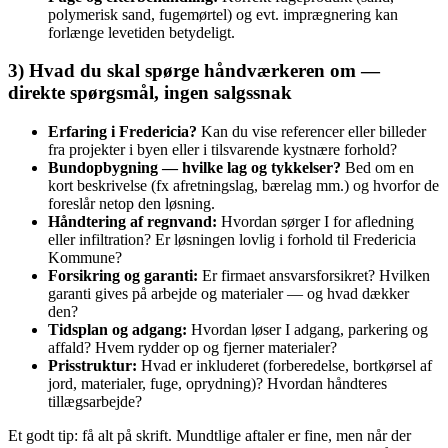
polymerisk sand, fugemørtel) og evt. imprægnering kan
forlænge levetiden betydeligt.
3) Hvad du skal spørge håndværkeren om —
direkte spørgsmål, ingen salgssnak
Erfaring i Fredericia?
Kan du vise referencer eller billeder
fra projekter i byen eller i tilsvarende kystnære forhold?
Bundopbygning — hvilke lag og tykkelser?
Bed om en
kort beskrivelse (fx afretningslag, bærelag mm.) og hvorfor de
foreslår netop den løsning.
Håndtering af regnvand:
Hvordan sørger I for afledning
eller infiltration? Er løsningen lovlig i forhold til Fredericia
Kommune?
Forsikring og garanti:
Er firmaet ansvarsforsikret? Hvilken
garanti gives på arbejde og materialer — og hvad dækker
den?
Tidsplan og adgang:
Hvordan løser I adgang, parkering og
affald? Hvem rydder op og fjerner materialer?
Prisstruktur:
Hvad er inkluderet (forberedelse, bortkørsel af
jord, materialer, fuge, oprydning)? Hvordan håndteres
tillægsarbejde?
Et godt tip: få alt på skrift. Mundtlige aftaler er fine, men når der