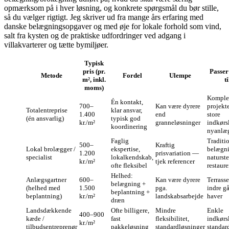
opmærksom på i hver løsning, og konkrete spørgsmål du bør stille,
så du vælger rigtigt. Jeg skriver ud fra mange års erfaring med
danske belægningsopgaver og med øje for lokale forhold som vind,
salt fra kysten og de praktiske udfordringer ved adgang i
villakvarterer og tætte bymiljøer.
Typisk
pris (pr.
Passer
Metode
Fordel
Ulempe
m², inkl.
ti
moms)
Komple
Én kontakt,
700–
Kan være dyrere
projekte
Totalentreprise
klar ansvar,
1.400
end
store
(én ansvarlig)
typisk god
kr./m²
granneløsninger
indkørsl
koordinering
nyanlæ
Faglig
Traditi
500–
Kraftig
Lokal brolægger /
ekspertise,
belægni
1.200
prisvariation —
specialist
lokalkendskab,
naturste
kr./m²
tjek referencer
ofte fleksibel
restaure
Helhed:
Anlægsgartner
600–
Kan være dyrere
Terrasse
belægning +
(helhed med
1.500
pga.
indre g
beplantning +
beplantning)
kr./m²
landskabsarbejde
haver
dræn
Landsdækkende
Ofte billigere,
Mindre
Enkle
400–900
kæde /
fast
fleksibilitet,
indkørsl
kr./m²
tilbudsentreprenør
pakkeløsning
standardløsninger
standard