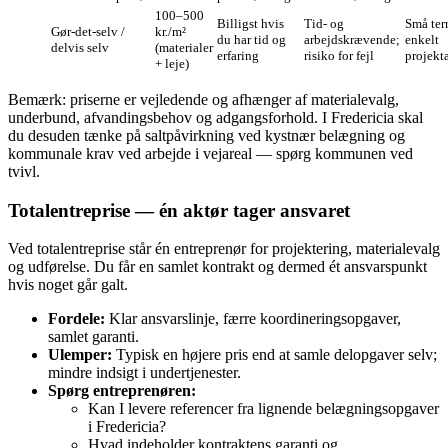
100–500
Billigst hvis
Tid- og
Små terr
Gør‑det‑selv /
kr./m²
du har tid og
arbejdskrævende;
enkelt
delvis selv
(materialer
erfaring
risiko for fejl
projekt
+ leje)
Bemærk: priserne er vejledende og afhænger af materialevalg,
underbund, afvandingsbehov og adgangsforhold. I Fredericia skal
du desuden tænke på saltpåvirkning ved kystnær belægning og
kommunale krav ved arbejde i vejareal — spørg kommunen ved
tvivl.
Totalentreprise — én aktør tager ansvaret
Ved totalentreprise står én entreprenør for projektering, materialevalg
og udførelse. Du får en samlet kontrakt og dermed ét ansvarspunkt
hvis noget går galt.
Fordele:
Klar ansvarslinje, færre koordineringsopgaver,
samlet garanti.
Ulemper:
Typisk en højere pris end at samle delopgaver selv;
mindre indsigt i undertjenester.
Spørg entreprenøren:
Kan I levere referencer fra lignende belægningsopgaver
i Fredericia?
Hvad indeholder kontraktens garanti og