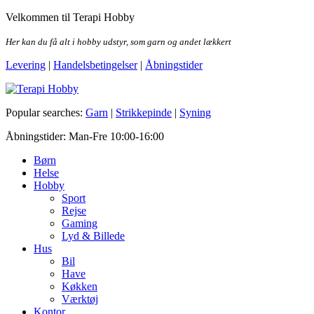
Skip
Velkommen til Terapi Hobby
to
the
Her kan du få alt i hobby udstyr, som garn og andet lækkert
content
Levering
|
Handelsbetingelser
|
Åbningstider
Terapi Hobby
Popular searches:
Garn
|
Strikkepinde
|
Syning
Åbningstider: Man-Fre 10:00-16:00
Børn
Helse
Hobby
Sport
Rejse
Gaming
Lyd & Billede
Hus
Bil
Have
Køkken
Værktøj
Kontor