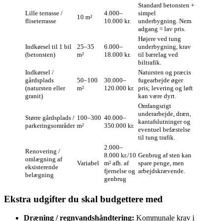
Standard betonsten +
Lille terrasse /
4.000–
simpel
10 m²
fliseterrasse
10.000 kr.
underbygning. Nem
adgang = lav pris.
Højere ved tung
Indkørsel til 1 bil
25–35
6.000–
underbygning, krav
(betonsten)
m²
18.000 kr.
til bærelag ved
biltrafik.
Indkørsel /
Natursten og præcis
gårdsplads
50–100
30.000–
fugearbejde øger
(natursten eller
m²
120.000 kr.
pris; levering og løft
granit)
kan være dyrt.
Omfangsrigt
underarbejde, dræn,
Større gårdsplads /
100–300
40.000–
kantafslutninger og
parkeringsområder
m²
350.000 kr.
eventuel befæstelse
til tung trafik.
2.000–
Renovering /
8.000 kr./10
Genbrug af sten kan
omlægning af
Variabel
m² afh. af
spare penge, men
eksisterende
fjernelse og
arbejdskrævende.
belægning
genbrug
Ekstra udgifter du skal budgettere med
Dræning / regnvandshåndtering:
Kommunale krav i