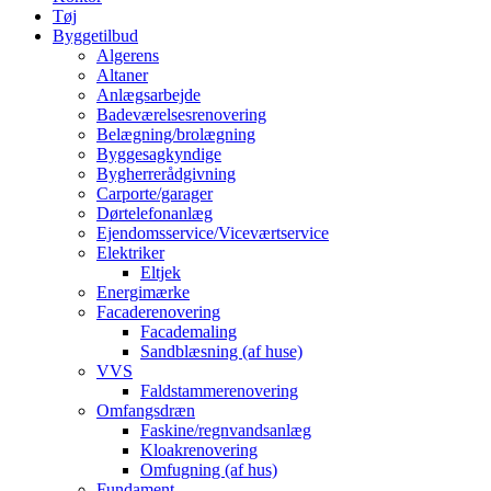
Tøj
Byggetilbud
Algerens
Altaner
Anlægsarbejde
Badeværelsesrenovering
Belægning/brolægning
Byggesagkyndige
Bygherrerådgivning
Carporte/garager
Dørtelefonanlæg
Ejendomsservice/Viceværtservice
Elektriker
Eltjek
Energimærke
Facaderenovering
Facademaling
Sandblæsning (af huse)
VVS
Faldstammerenovering
Omfangsdræn
Faskine/regnvandsanlæg
Kloakrenovering
Omfugning (af hus)
Fundament