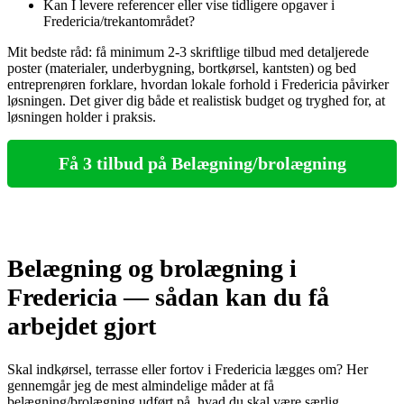
Kan I levere referencer eller vise tidligere opgaver i
Fredericia/trekantområdet?
Mit bedste råd: få minimum 2-3 skriftlige tilbud med detaljerede
poster (materialer, underbygning, bortkørsel, kantsten) og bed
entreprenøren forklare, hvordan lokale forhold i Fredericia påvirker
løsningen. Det giver dig både et realistisk budget og tryghed for, at
løsningen holder i praksis.
Få 3 tilbud på Belægning/brolægning
Belægning og brolægning i
Fredericia — sådan kan du få
arbejdet gjort
Skal indkørsel, terrasse eller fortov i Fredericia lægges om? Her
gennemgår jeg de mest almindelige måder at få
belægning/brolægning udført på, hvad du skal være særlig