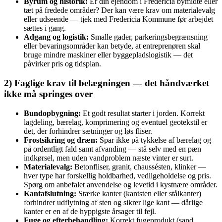
Byrum og historik:
Er din ejendom i Fredericia bymidte eller
tæt på fredede områder? Der kan være krav om materialevalg
eller udseende — tjek med Fredericia Kommune før arbejdet
sættes i gang.
Adgang og logistik:
Smalle gader, parkeringsbegrænsning
eller bevaringsområder kan betyde, at entreprenøren skal
bruge mindre maskiner eller byggepladslogistik — det
påvirker pris og tidsplan.
2) Faglige krav til belægningen — det håndværket
ikke må springes over
Bundopbygning:
Et godt resultat starter i jorden. Korrekt
lagdeling, bærelag, komprimering og eventuel geotekstil er
det, der forhindrer sætninger og løs fliser.
Frostsikring og dræn:
Spar ikke på tykkelse af bærelag og
på ordentligt fald samt afvanding — stå selv med en pæn
indkørsel, men uden vandproblem næste vinter er surt.
Materialevalg:
Betonfliser, granit, chaussésten, klinker —
hver type har forskellig holdbarhed, vedligeholdelse og pris.
Spørg om anbefalet anvendelse og levetid i kystnære områder.
Kantafslutning:
Stærke kanter (kantsten eller stålkanter)
forhindrer udflytning af sten og sikrer lige kant — dårlige
kanter er en af de hyppigste årsager til fejl.
Fuge og efterbehandling:
Korrekt fugeprodukt (sand,