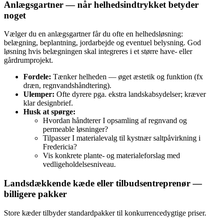
Anlægsgartner — når helhedsindtrykket betyder
noget
Vælger du en anlægsgartner får du ofte en helhedsløsning:
belægning, beplantning, jordarbejde og eventuel belysning. God
løsning hvis belægningen skal integreres i et større have- eller
gårdrumprojekt.
Fordele:
Tænker helheden — øget æstetik og funktion (fx
dræn, regnvandshåndtering).
Ulemper:
Ofte dyrere pga. ekstra landskabsydelser; kræver
klar designbrief.
Husk at spørge:
Hvordan håndterer I opsamling af regnvand og
permeable løsninger?
Tilpasser I materialevalg til kystnær saltpåvirkning i
Fredericia?
Vis konkrete plante‑ og materialeforslag med
vedligeholdelsesniveau.
Landsdækkende kæde eller tilbudsentreprenør —
billigere pakker
Store kæder tilbyder standardpakker til konkurrencedygtige priser.