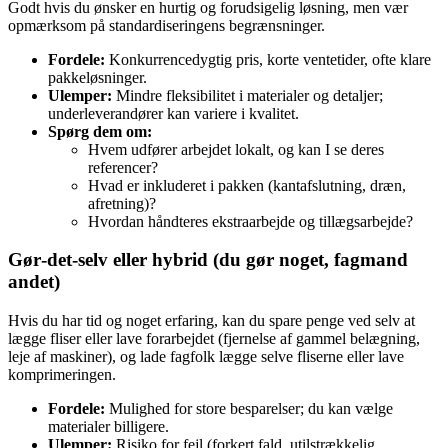
Godt hvis du ønsker en hurtig og forudsigelig løsning, men vær
opmærksom på standardiseringens begrænsninger.
Fordele:
Konkurrencedygtig pris, korte ventetider, ofte klare
pakkeløsninger.
Ulemper:
Mindre fleksibilitet i materialer og detaljer;
underleverandører kan variere i kvalitet.
Spørg dem om:
Hvem udfører arbejdet lokalt, og kan I se deres
referencer?
Hvad er inkluderet i pakken (kantafslutning, dræn,
afretning)?
Hvordan håndteres ekstraarbejde og tillægsarbejde?
Gør‑det‑selv eller hybrid (du gør noget, fagmand
andet)
Hvis du har tid og noget erfaring, kan du spare penge ved selv at
lægge fliser eller lave forarbejdet (fjernelse af gammel belægning,
leje af maskiner), og lade fagfolk lægge selve fliserne eller lave
komprimeringen.
Fordele:
Mulighed for store besparelser; du kan vælge
materialer billigere.
Ulemper:
Risiko for fejl (forkert fald, utilstrækkelig