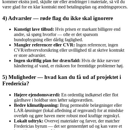
kommer ekstra jord, skjulte rør eller ændringer i materiale, så vil du
være glad for en klar kontrakt med betalingsplan og ændringsproces.
4) Advarsler — røde flag du ikke skal ignorere
Kunstigt lave tilbud:
Hvis prisen er markant billigere end
andre, så spørg hvorfor — ofte er det sparsom
bundopbygning eller dårlig faglighed.
Mangler referencer eller CVR:
Ingen referencer, ingen
CVR/erhvervsforsikring eller uvillighed til at skrive kontrakt
er store advarsler.
Ingen skriftlig plan for dræn/fald:
Hvis de ikke nævner
håndtering af vand, er risikoen for fremtidige problemer høj.
5) Muligheder — hvad kan du få ud af projektet i
Fredericia?
Højere ejendomsværdi:
En ordentlig indkørsel eller flot
gårdhave i holdbar sten løfter salgsværdien.
Bedre klimatilpasning:
Brug permeable belægninger eller
LAR-løsninger (lokal afledning af regnvand) for at mindske
overløb og gøre haven mere robust mod kraftige regnskyl.
Lokalt udtryk:
Overvej materialer og farver, der matcher
Fredericias byrum — det ser gennemført ud og kan være et