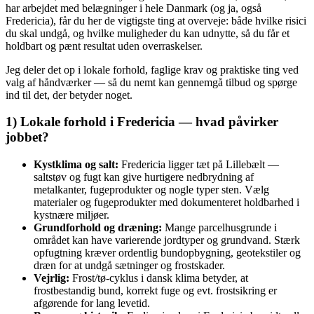
har arbejdet med belægninger i hele Danmark (og ja, også
Fredericia), får du her de vigtigste ting at overveje: både hvilke risici
du skal undgå, og hvilke muligheder du kan udnytte, så du får et
holdbart og pænt resultat uden overraskelser.
Jeg deler det op i lokale forhold, faglige krav og praktiske ting ved
valg af håndværker — så du nemt kan gennemgå tilbud og spørge
ind til det, der betyder noget.
1) Lokale forhold i Fredericia — hvad påvirker
jobbet?
Kystklima og salt:
Fredericia ligger tæt på Lillebælt —
saltstøv og fugt kan give hurtigere nedbrydning af
metalkanter, fugeprodukter og nogle typer sten. Vælg
materialer og fugeprodukter med dokumenteret holdbarhed i
kystnære miljøer.
Grundforhold og dræning:
Mange parcelhusgrunde i
området kan have varierende jordtyper og grundvand. Stærk
opfugtning kræver ordentlig bundopbygning, geotekstiler og
dræn for at undgå sætninger og frostskader.
Vejrlig:
Frost/tø-cyklus i dansk klima betyder, at
frostbestandig bund, korrekt fuge og evt. frostsikring er
afgørende for lang levetid.