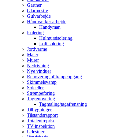
Gartner
Glarmestre
Gulvarbejde
Håndværker arbejde
Handyman
Isolering
Hulmursisolering
Loftisolering
Jordvarme
Maler
Murer
Nedrivning
Nye vinduer
Renovering af trappeopgang
Skimmelsvamp
Solceller
Strømpeforing
Tagrenovering
Tagmaling/tagafrensning
Tilbygninger
Tilstandsrapport
Totalentreprise
TV-inspektion
Udestuer