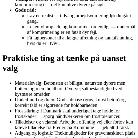
komprimering) — det kan blive dyrere på sigt.
Gode råd:
Lav en realistisk tids‑ og arbejdsvurdering før du går i
gang.
Lej en vibroplade og komprimer ordentligt — undermål
af komprimering er en fatalt dyr fejl.
Få fagpersoner til at lægge afretning og kantafslutning,
hvis du er i tvivl.
Praktiske ting at tænke på uanset
valg
Materialevalg: Betonsten er billigst, natursten dyrere men
flottere og mere holdbart. Overvej saltbestandighed ved
kystnære områder.
Underbund og dræn: God subbase (grus, knust beton) og
korrekt fald er afgørende for holdbarheden.
Frostsikring: I Danmark skal underlaget tage højde for
frostskader — spørg håndværkeren om frosttolerancer.
Tilladelser og vejareal: Arbejde i offentlig vej eller fortov kan
kræve tilladelse fra Fredericia Kommune — tjek altid først.
Adgang og logistik: Trækmuligheder for gravemaskiner, plads