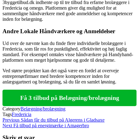
3byggetilbud.dk indhente op til tre tilbud fra erfarne brolæggere i
Fredericia og omegn. Platformen giver dig mulighed for at
sammenligne håndværkere med gode anmeldelser og kompetencer
inden for belægning.
Andre Lokale Håndværkere og Anmeldelser
Ud over de nævnte kan du finde flere individuelle brolæggere i
Fredericia, som får ros for punktlighed, effektivitet og høj faglig
standard. For eksempel omtales visse håndværkere på Handyhand-
platformen som meget hjælpsomme og gode til detaljerne.
Ved større projekter kan det også være en fordel at overveje
entreprenørfirmaer med bredere kompetencer inden for
anlægsgartneri og brolægning, så du får en samlet løsning.
Få 3 tilbud på Belægning/brolægning
Category
Belægning/brolægning
Tags
Fredericia
Indlægsnavigation
Previous
Previous
Sådan får du tilbud på Algerens i Gladsaxe
Post
Next
Next
Få tilbud på energimærke i Amagerbro
Post
Skriv et svar