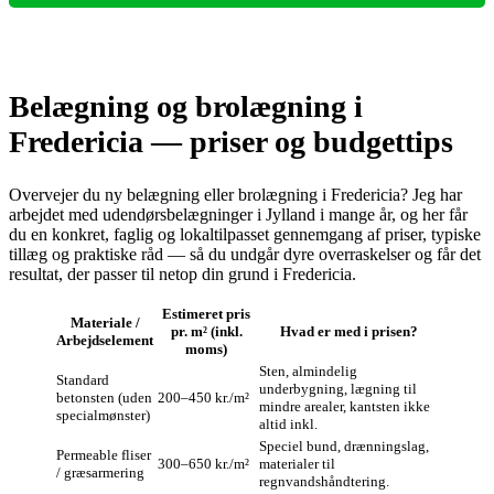
Belægning og brolægning i
Fredericia — priser og budgettips
Overvejer du ny belægning eller brolægning i Fredericia? Jeg har
arbejdet med udendørsbelægninger i Jylland i mange år, og her får
du en konkret, faglig og lokaltilpasset gennemgang af priser, typiske
tillæg og praktiske råd — så du undgår dyre overraskelser og får det
resultat, der passer til netop din grund i Fredericia.
Estimeret pris
Materiale /
pr. m² (inkl.
Hvad er med i prisen?
Arbejdselement
moms)
Sten, almindelig
Standard
underbygning, lægning til
betonsten (uden
200–450 kr./m²
mindre arealer, kantsten ikke
specialmønster)
altid inkl.
Speciel bund, drænningslag,
Permeable fliser
300–650 kr./m²
materialer til
/ græsarmering
regnvandshåndtering.