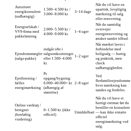
Når du vil have en
Autorisret
1.500–4.500 kr. /
upartisk, lovpligtig
energikonsulent
3–14 dage
3.000–8.000 kr.
mærkning til salg
(uafhængig)
eller renovering.
Når du samtidig
Energiselskab /
2.000–5.500 kr. /
overvejer
VVS‑firma med
1–4 uger
4.000–9.000 kr.
energirenovering og
pakkeløsning
ønsker samlet tilbud.
Når mærket laves i
indgår ofte i
forbindelse med
Ejendomsmægler
salgsomkostninger
boligsalg — hurtig
1–2 uger
(salgs‑pakke)
eller 1.500–4.000
og praktisk, men
kr.
check
uafhængigheden.
Pr.
Ved
Ejerforening /
opgang/bygning:
flerfamilieejendomme
fælles
6.000–40.000+ kr.
2–8 uger
hvor mærkning kan
energimærkning
(afhængig af
samles og fordeles.
størrelse)
Når du vil have et
hurtigt estimat før du
Online værktøj /
bestiller en konsulent
beregner
0–1.500 kr. (ikke
Umiddelbart
— kan ikke erstatte
(foreløbig
officiel)
officiel
vurdering)
energimærkning ved
salg.