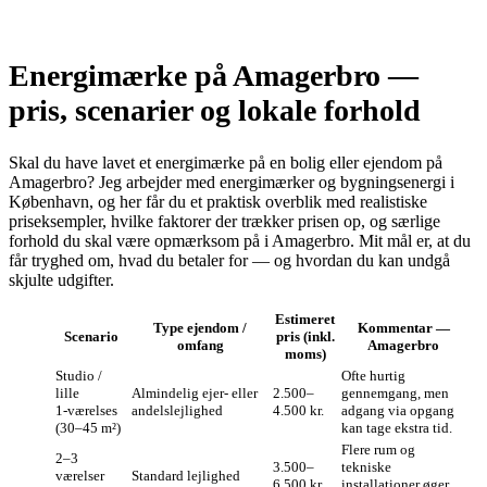
Energimærke på Amagerbro —
pris, scenarier og lokale forhold
Skal du have lavet et energimærke på en bolig eller ejendom på
Amagerbro? Jeg arbejder med energimærker og bygningsenergi i
København, og her får du et praktisk overblik med realistiske
priseksempler, hvilke faktorer der trækker prisen op, og særlige
forhold du skal være opmærksom på i Amagerbro. Mit mål er, at du
får tryghed om, hvad du betaler for — og hvordan du kan undgå
skjulte udgifter.
Estimeret
Type ejendom /
Kommentar —
Scenario
pris (inkl.
omfang
Amagerbro
moms)
Studio /
Ofte hurtig
lille
Almindelig ejer- eller
2.500–
gennemgang, men
1‑værelses
andelslejlighed
4.500 kr.
adgang via opgang
(30–45 m²)
kan tage ekstra tid.
Flere rum og
2–3
3.500–
tekniske
værelser
Standard lejlighed
6.500 kr.
installationer øger