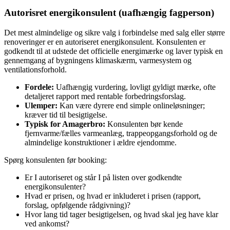
Autorisret energikonsulent (uafhængig fagperson)
Det mest almindelige og sikre valg i forbindelse med salg eller større
renoveringer er en autoriseret energikonsulent. Konsulenten er
godkendt til at udstede det officielle energimærke og laver typisk en
gennemgang af bygningens klimaskærm, varmesystem og
ventilationsforhold.
Fordele:
Uafhængig vurdering, lovligt gyldigt mærke, ofte
detaljeret rapport med rentable forbedringsforslag.
Ulemper:
Kan være dyrere end simple onlineløsninger;
kræver tid til besigtigelse.
Typisk for Amagerbro:
Konsulenten bør kende
fjernvarme/fælles varmeanlæg, trappeopgangsforhold og de
almindelige konstruktioner i ældre ejendomme.
Spørg konsulenten før booking:
Er I autoriseret og står I på listen over godkendte
energikonsulenter?
Hvad er prisen, og hvad er inkluderet i prisen (rapport,
forslag, opfølgende rådgivning)?
Hvor lang tid tager besigtigelsen, og hvad skal jeg have klar
ved ankomst?