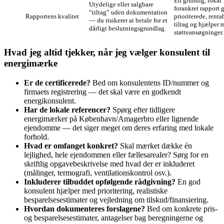
En grundig, lokal
Utydelige eller salgbare
forankret rapport 
“tiltag” uden dokumentation
Rapportens kvalitet
prioriterede, renta
— du risikerer at betale for et
tiltag og hjælper 
dårligt beslutningsgrundlag.
støtteansøgninger.
Hvad jeg altid tjekker, når jeg vælger konsulent til
energimærke
Er de certificerede?
Bed om konsulentens ID/nummer og
firmaets registrering — det skal være en godkendt
energikonsulent.
Har de lokale referencer?
Spørg efter tidligere
energimærker på København/Amagerbro eller lignende
ejendomme — det siger meget om deres erfaring med lokale
forhold.
Hvad er omfanget konkret?
Skal mærket dække én
lejlighed, hele ejendommen eller fællesarealer? Sørg for en
skriftlig opgavebeskrivelse med hvad der er inkluderet
(målinger, termografi, ventilationskontrol osv.).
Inkluderer tilbuddet opfølgende rådgivning?
En god
konsulent hjælper med prioritering, realistiske
besparelsesestimater og vejledning om tilskud/finansiering.
Hvordan dokumenteres forslagene?
Bed om konkrete pris-
og besparelsesestimater, antagelser bag beregningerne og