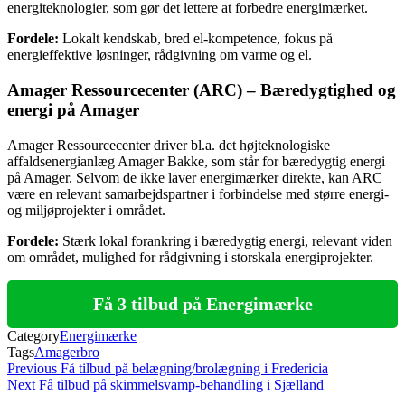
energiteknologier, som gør det lettere at forbedre energimærket.
Fordele:
Lokalt kendskab, bred el-kompetence, fokus på
energieffektive løsninger, rådgivning om varme og el.
Amager Ressourcecenter (ARC) – Bæredygtighed og
energi på Amager
Amager Ressourcecenter driver bl.a. det højteknologiske
affaldsenergianlæg Amager Bakke, som står for bæredygtig energi
på Amager. Selvom de ikke laver energimærker direkte, kan ARC
være en relevant samarbejdspartner i forbindelse med større energi-
og miljøprojekter i området.
Fordele:
Stærk lokal forankring i bæredygtig energi, relevant viden
om området, mulighed for rådgivning i storskala energiprojekter.
Få 3 tilbud på Energimærke
Category
Energimærke
Tags
Amagerbro
Indlægsnavigation
Previous
Previous
Få tilbud på belægning/brolægning i Fredericia
Post
Next
Next
Få tilbud på skimmelsvamp-behandling i Sjælland
Post