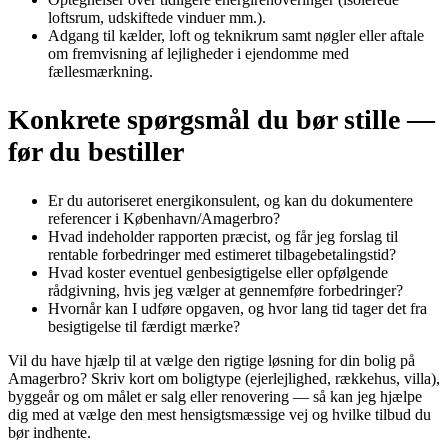
loftsrum, udskiftede vinduer mm.).
Adgang til kælder, loft og teknikrum samt nøgler eller aftale
om fremvisning af lejligheder i ejendomme med
fællesmærkning.
Konkrete spørgsmål du bør stille —
før du bestiller
Er du autoriseret energikonsulent, og kan du dokumentere
referencer i København/Amagerbro?
Hvad indeholder rapporten præcist, og får jeg forslag til
rentable forbedringer med estimeret tilbagebetalingstid?
Hvad koster eventuel genbesigtigelse eller opfølgende
rådgivning, hvis jeg vælger at gennemføre forbedringer?
Hvornår kan I udføre opgaven, og hvor lang tid tager det fra
besigtigelse til færdigt mærke?
Vil du have hjælp til at vælge den rigtige løsning for din bolig på
Amagerbro? Skriv kort om boligtype (ejerlejlighed, rækkehus, villa),
byggeår og om målet er salg eller renovering — så kan jeg hjælpe
dig med at vælge den mest hensigtsmæssige vej og hvilke tilbud du
bør indhente.