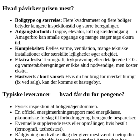
Hvad påvirker prisen mest?
Boligtype og størrelse:
Flere kvadratmeter og flere boliger
betyder længere inspektionstid og større beregninger.
Adgangsforhold:
Trappe, elevator, loft og kælderadgang — i
Amagerbro kan smalle opgange og mange etager tage ekstra
tid.
Kompleksitet:
Fælles varme, ventilation, mange tekniske
installationer eller særskilte lejligheder øger arbejdet.
Ekstra tests:
Termografi, trykprøvning eller detaljerede CO2-
og varmetabsberegninger er ikke altid nødvendige, men koster
ekstra.
Hastværk / kort varsel:
Hvis du har brug for mærket hurtigt
(fx ved salg), kan der komme et hastegebyr.
Typiske leverancer — hvad får du for pengene?
Fysisk inspektion af boligen/ejendommen.
En officiel energimærkningsrapport med energiklasse,
økonomiske forslag til forbedringer og beregnede besparelser.
Eventuelle supplerende tests eller opmålinger, hvis bestilt
(termografi, tæthedstest).
Rådgivning om hvilke tiltag der giver mest værdi i netop din