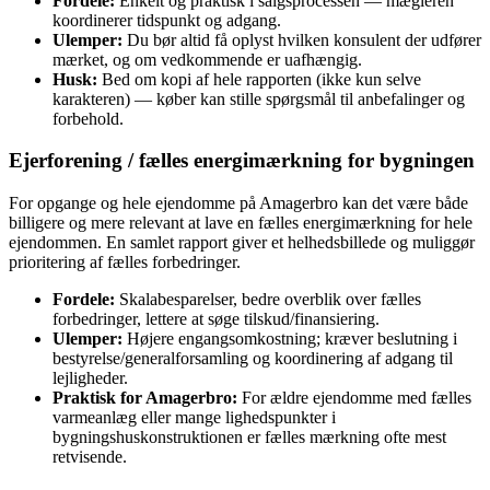
Fordele:
Enkelt og praktisk i salgsprocessen — mægleren
koordinerer tidspunkt og adgang.
Ulemper:
Du bør altid få oplyst hvilken konsulent der udfører
mærket, og om vedkommende er uafhængig.
Husk:
Bed om kopi af hele rapporten (ikke kun selve
karakteren) — køber kan stille spørgsmål til anbefalinger og
forbehold.
Ejerforening / fælles energimærkning for bygningen
For opgange og hele ejendomme på Amagerbro kan det være både
billigere og mere relevant at lave en fælles energimærkning for hele
ejendommen. En samlet rapport giver et helhedsbillede og muliggør
prioritering af fælles forbedringer.
Fordele:
Skalabesparelser, bedre overblik over fælles
forbedringer, lettere at søge tilskud/finansiering.
Ulemper:
Højere engangsomkostning; kræver beslutning i
bestyrelse/general­forsamling og koordinering af adgang til
lejligheder.
Praktisk for Amagerbro:
For ældre ejendomme med fælles
varmeanlæg eller mange lighedspunkter i
bygningshuskonstruktionen er fælles mærkning ofte mest
retvisende.