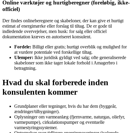
Online værktøjer og hurtigberegner (foreløbig, ikke-
officiel)
Der findes onlineberegnere og skabeloner, der kan give et hurtigt
estimat af energimærke eller forslag til tiltag. De er gode til
indledende overvejelser, men husk: for salg eller officiel
dokumentation kræves en autoriseret konsulent.
Fordele:
Billigt eller gratis; hurtigt overblik og mulighed for
at vurdere potentiale ved forskellige tiltag.
Ulemper:
Ikke juridisk gyldigt ved salg; ofte generaliserede
skabeloner som ikke tager lokale forhold i Amagerbro i
betragtning.
Hvad du skal forberede inden
konsulenten kommer
Grundplaner eller tegninger, hvis du har dem (byggeår,
ændringer/tilbygninger).
Oplysninger om varmeanlæg (fjernvarme, naturgas, oliefyr,
varmepumpe), cirkulationspumper og eventuelle
varmestyringssystemer.
Optegnelser over tidligere energirenoveringer (isolerede