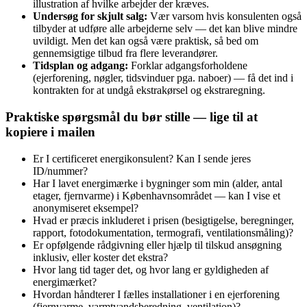
illustration af hvilke arbejder der kræves.
Undersøg for skjult salg:
Vær varsom hvis konsulenten også
tilbyder at udføre alle arbejderne selv — det kan blive mindre
uvildigt. Men det kan også være praktisk, så bed om
gennemsigtige tilbud fra flere leverandører.
Tidsplan og adgang:
Forklar adgangsforholdene
(ejerforening, nøgler, tidsvinduer pga. naboer) — få det ind i
kontrakten for at undgå ekstrakørsel og ekstraregning.
Praktiske spørgsmål du bør stille — lige til at
kopiere i mailen
Er I certificeret energikonsulent? Kan I sende jeres
ID/nummer?
Har I lavet energimærke i bygninger som min (alder, antal
etager, fjernvarme) i Københavnsområdet — kan I vise et
anonymiseret eksempel?
Hvad er præcis inkluderet i prisen (besigtigelse, beregninger,
rapport, fotodokumentation, termografi, ventilationsmåling)?
Er opfølgende rådgivning eller hjælp til tilskud ansøgning
inklusiv, eller koster det ekstra?
Hvor lang tid tager det, og hvor lang er gyldigheden af
energimærket?
Hvordan håndterer I fælles installationer i en ejerforening
(fjernvarme, varmtvandsberedning, ventilation)?