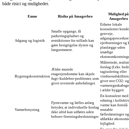
både risici og muligheder.
Mulighed på
Emne
Risiko på Amagerbro
Amagerbro
Erfarne lokale
konsulenter kende
Smalle opgange, få
genveje,
parkeringspladser og
adgangsprocedurer
Adgang og logistik
restriktioner for stillads kan
ejerforeninger og 
gøre besigtigelse dyrere og
planlægge uden
langsommere.
unødige
ekstraomkostninge
Målrettede, realist
forslag (f.eks. bedr
Ældre murede
tagisolering eller
etageejendomme kan skjule
Bygningskonstruktion
vinduesudskiftnin
fugt-/kuldebro-problemer, som
giver stor CO2- og
giver uventede anbefalinger.
varmeregnskabsge
i ældre byggeri.
En konsulent med
erfaring i kollekti
Fjernvarme og fælles anlæg
varme kan foreslå
betyder, at individuelle forslag
Varmeforsyning
rentable
ikke altid kan udføres uden
fællesløsninger og
beboer-/foreningsbeslutninger.
afdække økonomie
lejlighed.