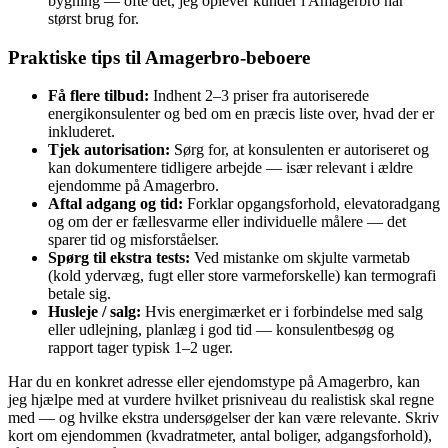
bygning — ofte dét, jeg oplever kunder i Amagerbro har
størst brug for.
Praktiske tips til Amagerbro-beboere
Få flere tilbud:
Indhent 2–3 priser fra autoriserede
energikonsulenter og bed om en præcis liste over, hvad der er
inkluderet.
Tjek autorisation:
Sørg for, at konsulenten er autoriseret og
kan dokumentere tidligere arbejde — især relevant i ældre
ejendomme på Amagerbro.
Aftal adgang og tid:
Forklar opgangsforhold, elevatoradgang
og om der er fællesvarme eller individuelle målere — det
sparer tid og misforståelser.
Spørg til ekstra tests:
Ved mistanke om skjulte varmetab
(kold ydervæg, fugt eller store varmeforskelle) kan termografi
betale sig.
Husleje / salg:
Hvis energimærket er i forbindelse med salg
eller udlejning, planlæg i god tid — konsulentbesøg og
rapport tager typisk 1–2 uger.
Har du en konkret adresse eller ejendomstype på Amagerbro, kan
jeg hjælpe med at vurdere hvilket prisniveau du realistisk skal regne
med — og hvilke ekstra undersøgelser der kan være relevante. Skriv
kort om ejendommen (kvadratmeter, antal boliger, adgangsforhold),