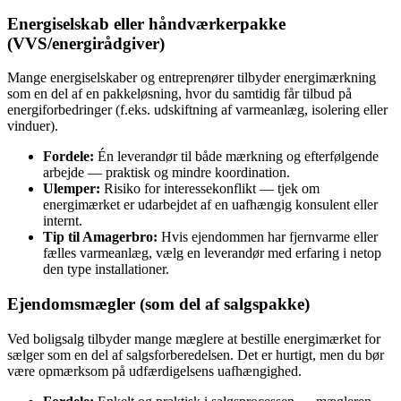
Energiselskab eller håndværkerpakke
(VVS/energirådgiver)
Mange energiselskaber og entreprenører tilbyder energimærkning
som en del af en pakkeløsning, hvor du samtidig får tilbud på
energiforbedringer (f.eks. udskiftning af varmeanlæg, isolering eller
vinduer).
Fordele:
Én leverandør til både mærkning og efterfølgende
arbejde — praktisk og mindre koordination.
Ulemper:
Risiko for interessekonflikt — tjek om
energimærket er udarbejdet af en uafhængig konsulent eller
internt.
Tip til Amagerbro:
Hvis ejendommen har fjernvarme eller
fælles varmeanlæg, vælg en leverandør med erfaring i netop
den type installationer.
Ejendomsmægler (som del af salgspakke)
Ved boligsalg tilbyder mange mæglere at bestille energimærket for
sælger som en del af salgsforberedelsen. Det er hurtigt, men du bør
være opmærksom på udfærdigelsens uafhængighed.