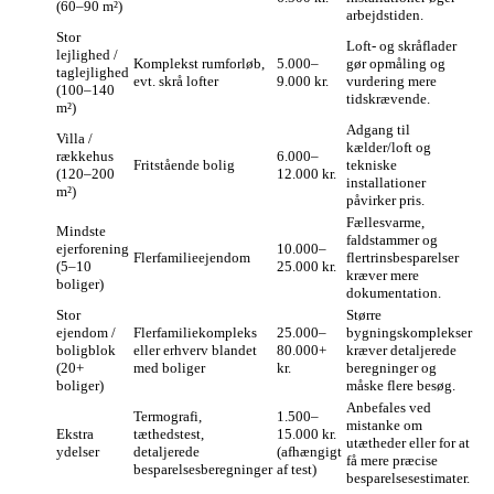
(60–90 m²)
arbejdstiden.
Stor
Loft- og skråflader
lejlighed /
Komplekst rumforløb,
5.000–
gør opmåling og
taglejlighed
evt. skrå lofter
9.000 kr.
vurdering mere
(100–140
tidskrævende.
m²)
Adgang til
Villa /
kælder/loft og
rækkehus
6.000–
Fritstående bolig
tekniske
(120–200
12.000 kr.
installationer
m²)
påvirker pris.
Fællesvarme,
Mindste
faldstammer og
ejerforening
10.000–
Flerfamilieejendom
flertrinsbesparelser
(5–10
25.000 kr.
kræver mere
boliger)
dokumentation.
Stor
Større
ejendom /
Flerfamiliekompleks
25.000–
bygningskomplekser
boligblok
eller erhverv blandet
80.000+
kræver detaljerede
(20+
med boliger
kr.
beregninger og
boliger)
måske flere besøg.
Anbefales ved
Termografi,
1.500–
mistanke om
Ekstra
tæthedstest,
15.000 kr.
utætheder eller for at
ydelser
detaljerede
(afhængigt
få mere præcise
besparelsesberegninger
af test)
besparelsesestimater.