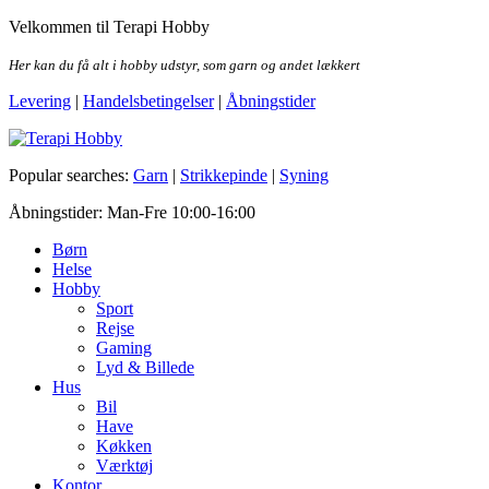
Skip
Velkommen til Terapi Hobby
to
the
Her kan du få alt i hobby udstyr, som garn og andet lækkert
content
Levering
|
Handelsbetingelser
|
Åbningstider
Terapi Hobby
Popular searches:
Garn
|
Strikkepinde
|
Syning
Åbningstider: Man-Fre 10:00-16:00
Børn
Helse
Hobby
Sport
Rejse
Gaming
Lyd & Billede
Hus
Bil
Have
Køkken
Værktøj
Kontor