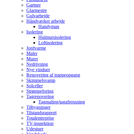
Gartner
Glarmestre
Gulvarbejde
Håndværker arbejde
Handyman
Isolering
Hulmursisolering
Loftisolering
Jordvarme
Maler
Murer
Nedrivning
Nye vinduer
Renovering af trappeopgang
Skimmelsvamp
Solceller
Strømpeforing
Tagrenovering
Tagmaling/tagafrensning
Tilbygninger
Tilstandsrapport
Totalentreprise
TV-inspektion
Udestuer