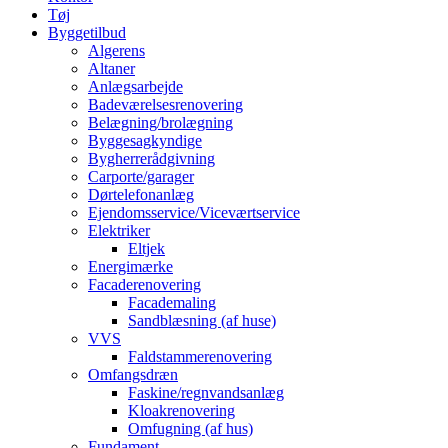
Tøj
Byggetilbud
Algerens
Altaner
Anlægsarbejde
Badeværelsesrenovering
Belægning/brolægning
Byggesagkyndige
Bygherrerådgivning
Carporte/garager
Dørtelefonanlæg
Ejendomsservice/Viceværtservice
Elektriker
Eltjek
Energimærke
Facaderenovering
Facademaling
Sandblæsning (af huse)
VVS
Faldstammerenovering
Omfangsdræn
Faskine/regnvandsanlæg
Kloakrenovering
Omfugning (af hus)
Fundament