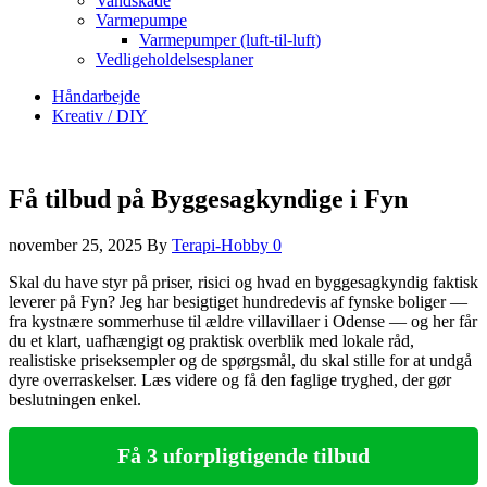
Vandskade
Varmepumpe
Varmepumper (luft-til-luft)
Vedligeholdelsesplaner
Håndarbejde
Kreativ / DIY
Få tilbud på Byggesagkyndige i Fyn
november 25, 2025
By
Terapi-Hobby
0
Skal du have styr på priser, risici og hvad en byggesagkyndig faktisk
leverer på Fyn? Jeg har besigtiget hundredevis af fynske boliger —
fra kystnære sommerhuse til ældre villavillaer i Odense — og her får
du et klart, uafhængigt og praktisk overblik med lokale råd,
realistiske priseksempler og de spørgsmål, du skal stille for at undgå
dyre overraskelser. Læs videre og få den faglige tryghed, der gør
beslutningen enkel.
Få 3 uforpligtigende tilbud