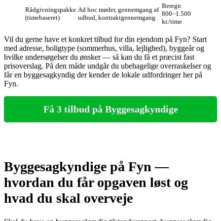
Beregn
Rådgivningspakke
Ad hoc møder, gennemgang af
800–1.500
(timebaseret)
udbud, kontraktgennemgang
kr./time
Vil du gerne have et konkret tilbud for din ejendom på Fyn? Start
med adresse, boligtype (sommerhus, villa, lejlighed), byggeår og
hvilke undersøgelser du ønsker — så kan du få et præcist fast
prisoverslag. På den måde undgår du ubehagelige overraskelser og
får en byggesagkyndig der kender de lokale udfordringer her på
Fyn.
Få 3 tilbud på Byggesagkyndige
Byggesagkyndige på Fyn —
hvordan du får opgaven løst og
hvad du skal overveje