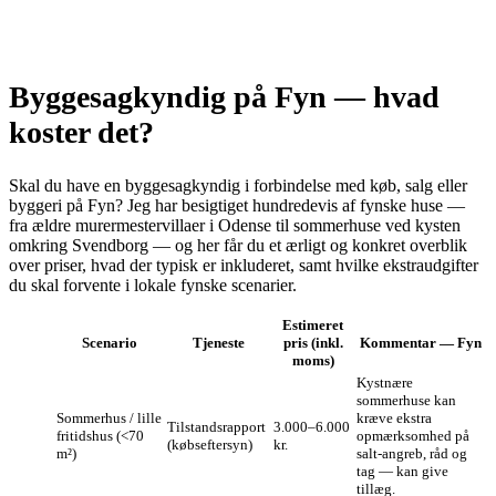
Byggesagkyndig på Fyn — hvad
koster det?
Skal du have en byggesagkyndig i forbindelse med køb, salg eller
byggeri på Fyn? Jeg har besigtiget hundredevis af fynske huse —
fra ældre murermestervillaer i Odense til sommerhuse ved kysten
omkring Svendborg — og her får du et ærligt og konkret overblik
over priser, hvad der typisk er inkluderet, samt hvilke ekstraudgifter
du skal forvente i lokale fynske scenarier.
Estimeret
Scenario
Tjeneste
pris (inkl.
Kommentar — Fyn
moms)
Kystnære
sommerhuse kan
Sommerhus / lille
kræve ekstra
Tilstandsrapport
3.000–6.000
fritidshus (<70
opmærksomhed på
(købseftersyn)
kr.
m²)
salt‑angreb, råd og
tag — kan give
tillæg.