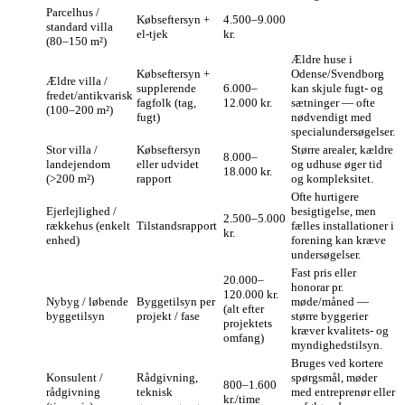
Parcelhus /
Købseftersyn +
4.500–9.000
standard villa
el‑tjek
kr.
(80–150 m²)
Ældre huse i
Købseftersyn +
Odense/Svendborg
Ældre villa /
supplerende
6.000–
kan skjule fugt- og
fredet/antikvarisk
fagfolk (tag,
12.000 kr.
sætninger — ofte
(100–200 m²)
fugt)
nødvendigt med
specialundersøgelser.
Stor villa /
Købseftersyn
Større arealer, kældre
8.000–
landejendom
eller udvidet
og udhuse øger tid
18.000 kr.
(>200 m²)
rapport
og kompleksitet.
Ofte hurtigere
Ejerlejlighed /
besigtigelse, men
2.500–5.000
rækkehus (enkelt
Tilstandsrapport
fælles installationer i
kr.
enhed)
forening kan kræve
undersøgelser.
Fast pris eller
20.000–
honorar pr.
120.000 kr.
Nybyg / løbende
Byggetilsyn per
møde/måned —
(alt efter
byggetilsyn
projekt / fase
større byggerier
projektets
kræver kvalitets‑ og
omfang)
myndighedstilsyn.
Bruges ved kortere
Konsulent /
Rådgivning,
spørgsmål, møder
800–1.600
rådgivning
teknisk
med entreprenør eller
kr./time