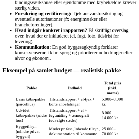
bindingsværkshuse eller ejendomme med krybekældre kræver
særlig viden.
Forsikring og certificering:
Tjek ansvarsforsikring og
eventuelle autorisationer (fx energimærker eller
brancheforeninger).
Hvad indgår konkret i rapporten?
Få skriftligt overslag
over, hvad der er inkluderet (el, fugt, foto, tidsfrist for
levering).
Kommunikation:
En god byggesagkyndig forklarer
konsekvenserne i klart sprog og prioriterer udbedringer efter
alvor og økonomi.
Eksempel på samlet budget — realistisk pakke
Total pris
Pakke
Indhold
(inkl.
moms)
Basis købs‑pakke
Tilstandsrapport + el‑tjek +
5.000–8.000
(parcelhus)
korte anbefalinger
kr.
Udvidet
Tilstandsrapport + el +
8.000–
købs‑pakke (ældre
fugtmåling + termografi
14.000 kr.
hus)
(udvalgte steder)
Byggetilsyn
Møder pr. fase, løbende tilsyn,
25.000–
(mindre privat
dokumentation til kommune
70.000 kr.
byggeri)