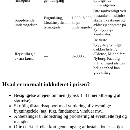
(timepris)
gennemgang
opfølgende
undersøgelser.
Ofte nødvendigt ved
mistanke om skjulte
Fugtmåling,
1.000–6.000
Supplerende
skader; kystnære og
kloakinspektion,
kr. pr.
undersøgelser
ældre ejendomme på
termografi
undersøgelse
Fyn hyppigt
kandidater.
De fleste
byggesagkyndige
dækker hele Fyn
Rejsetillæg /
(Odense, Middelfart,
—
0–800 kr.
ekstra kørsel
Nyborg, Faaborg
m.fl.); meget afsides
beliggenhed kan
give tillæg.
Hvad er normalt inkluderet i prisen?
Besigtigelse af ejendommen (typisk 1–3 timer afhængig af
størrelse).
Skriftlig tilstandsrapport med vurdering af væsentlige
bygningsdele (tag, fugt, fundament, vinduer mv.).
Anbefalinger til udbedring og prioritering af eventuelle fejl og
mangler.
Ofte et el‑tjek eller kort gennemgang af installationer — tjek