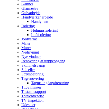
Gartner
Glarmestre
Gulvarbejde
Håndværker arbejde
Handyman
Isolering
Hulmursisolering
Loftisolering
Jordvarme
Maler
Murer
Nedrivning
Nye vinduer
Renovering af trappeopgang
Skimmelsvamp
Solceller
Strømpeforing
Tagrenovering
Tagmaling/tagafrensning
Tilbygninger
Tilstandsrapport
Totalentreprise
TV-inspektion
Udestuer