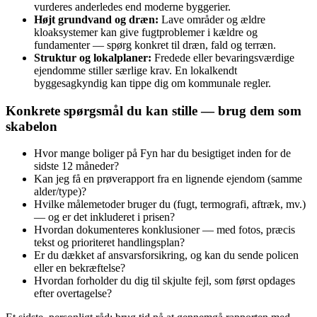
vurderes anderledes end moderne byggerier.
Højt grundvand og dræn:
Lave områder og ældre
kloaksystemer kan give fugtproblemer i kældre og
fundamenter — spørg konkret til dræn, fald og terræn.
Struktur og lokalplaner:
Fredede eller bevaringsværdige
ejendomme stiller særlige krav. En lokalkendt
byggesagkyndig kan tippe dig om kommunale regler.
Konkrete spørgsmål du kan stille — brug dem som
skabelon
Hvor mange boliger på Fyn har du besigtiget inden for de
sidste 12 måneder?
Kan jeg få en prøve­rapport fra en lignende ejendom (samme
alder/type)?
Hvilke målemetoder bruger du (fugt, termografi, aftræk, mv.)
— og er det inkluderet i prisen?
Hvordan dokumenteres konklusioner — med fotos, præcis
tekst og prioriteret handlingsplan?
Er du dækket af ansvarsforsikring, og kan du sende policen
eller en bekræftelse?
Hvordan forholder du dig til skjulte fejl, som først opdages
efter overtagelse?