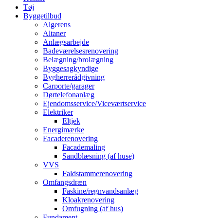
Tøj
Byggetilbud
Algerens
Altaner
Anlægsarbejde
Badeværelsesrenovering
Belægning/brolægning
Byggesagkyndige
Bygherrerådgivning
Carporte/garager
Dørtelefonanlæg
Ejendomsservice/Viceværtservice
Elektriker
Eltjek
Energimærke
Facaderenovering
Facademaling
Sandblæsning (af huse)
VVS
Faldstammerenovering
Omfangsdræn
Faskine/regnvandsanlæg
Kloakrenovering
Omfugning (af hus)
Fundament