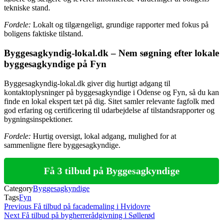
tekniske stand.
Fordele:
Lokalt og tilgængeligt, grundige rapporter med fokus på
boligens faktiske tilstand.
Byggesagkyndig-lokal.dk – Nem søgning efter lokale
byggesagkyndige på Fyn
Byggesagkyndig-lokal.dk giver dig hurtigt adgang til
kontaktoplysninger på byggesagkyndige i Odense og Fyn, så du kan
finde en lokal ekspert tæt på dig. Sitet samler relevante fagfolk med
god erfaring og certificering til udarbejdelse af tilstandsrapporter og
bygningsinspektioner.
Fordele:
Hurtig oversigt, lokal adgang, mulighed for at
sammenligne flere byggesagkyndige.
Få 3 tilbud på Byggesagkyndige
Category
Byggesagkyndige
Tags
Fyn
Indlægsnavigation
Previous
Previous
Få tilbud på facademaling i Hvidovre
Post
Next
Next
Få tilbud på bygherrerådgivning i Søllerød