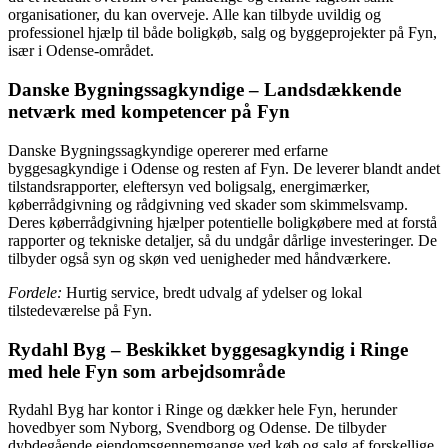
organisationer, du kan overveje. Alle kan tilbyde uvildig og
professionel hjælp til både boligkøb, salg og byggeprojekter på Fyn,
især i Odense-området.
Danske Bygningssagkyndige – Landsdækkende
netværk med kompetencer på Fyn
Danske Bygningssagkyndige opererer med erfarne
byggesagkyndige i Odense og resten af Fyn. De leverer blandt andet
tilstandsrapporter, eleftersyn ved boligsalg, energimærker,
køberrådgivning og rådgivning ved skader som skimmelsvamp.
Deres køberrådgivning hjælper potentielle boligkøbere med at forstå
rapporter og tekniske detaljer, så du undgår dårlige investeringer. De
tilbyder også syn og skøn ved uenigheder med håndværkere.
Fordele:
Hurtig service, bredt udvalg af ydelser og lokal
tilstedeværelse på Fyn.
Rydahl Byg – Beskikket byggesagkyndig i Ringe
med hele Fyn som arbejdsområde
Rydahl Byg har kontor i Ringe og dækker hele Fyn, herunder
hovedbyer som Nyborg, Svendborg og Odense. De tilbyder
dybdegående ejendomsgennemgange ved køb og salg af forskellige