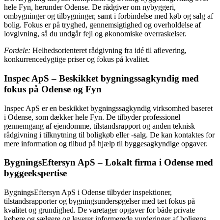
hele Fyn, herunder Odense. De rådgiver om nybyggeri,
ombygninger og tilbygninger, samt i forbindelse med køb og salg af
bolig. Fokus er på tryghed, gennemsigtighed og overholdelse af
lovgivning, så du undgår fejl og økonomiske overraskelser.
Fordele:
Helhedsorienteret rådgivning fra idé til aflevering,
konkurrencedygtige priser og fokus på kvalitet.
Inspec ApS – Beskikket bygningssagkyndig med
fokus på Odense og Fyn
Inspec ApS er en beskikket bygningssagkyndig virksomhed baseret
i Odense, som dækker hele Fyn. De tilbyder professionel
gennemgang af ejendomme, tilstandsrapport og anden teknisk
rådgivning i tilknytning til boligkøb eller -salg. De kan kontaktes for
mere information og tilbud på hjælp til byggesagkyndige opgaver.
BygningsEftersyn ApS – Lokalt firma i Odense med
byggeekspertise
BygningsEftersyn ApS i Odense tilbyder inspektioner,
tilstandsrapporter og bygningsundersøgelser med tæt fokus på
kvalitet og grundighed. De varetager opgaver for både private
købere og sælgere og leverer informerede vurderinger af boligens