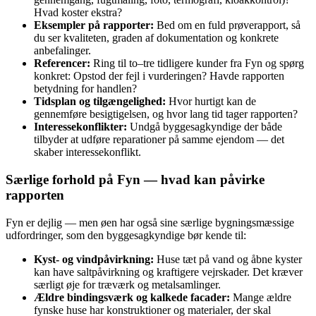
Hvad koster ekstra?
Eksempler på rapporter:
Bed om en fuld prøve­rapport, så
du ser kvaliteten, graden af dokumentation og konkrete
anbefalinger.
Referencer:
Ring til to–tre tidligere kunder fra Fyn og spørg
konkret: Opstod der fejl i vurderingen? Havde rapporten
betydning for handlen?
Tidsplan og tilgængelighed:
Hvor hurtigt kan de
gennemføre besigtigelsen, og hvor lang tid tager rapporten?
Interessekonflikter:
Undgå byggesagkyndige der både
tilbyder at udføre reparationer på samme ejendom — det
skaber interessekonflikt.
Særlige forhold på Fyn — hvad kan påvirke
rapporten
Fyn er dejlig — men øen har også sine særlige bygningsmæssige
udfordringer, som den byggesagkyndige bør kende til:
Kyst- og vindpåvirkning:
Huse tæt på vand og åbne kyster
kan have saltpåvirkning og kraftigere vejrskader. Det kræver
særligt øje for træværk og metalsamlinger.
Ældre bindingsværk og kalkede facader:
Mange ældre
fynske huse har konstruktioner og materialer, der skal