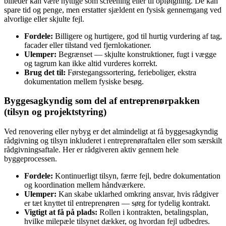
billeder kan være nyttige som screening eller til opfølgning. De kan
spare tid og penge, men erstatter sjældent en fysisk gennemgang ved
alvorlige eller skjulte fejl.
Fordele:
Billigere og hurtigere, god til hurtig vurdering af tag,
facader eller tilstand ved fjernlokationer.
Ulemper:
Begrænset — skjulte konstruktioner, fugt i vægge
og tagrum kan ikke altid vurderes korrekt.
Brug det til:
Førstegangssortering, ferieboliger, ekstra
dokumentation mellem fysiske besøg.
Byggesagkyndig som del af entreprenørpakken
(tilsyn og projektstyring)
Ved renovering eller nybyg er det almindeligt at få byggesagkyndig
rådgivning og tilsyn inkluderet i entreprenøraftalen eller som særskilt
rådgivningsaftale. Her er rådgiveren aktiv gennem hele
byggeprocessen.
Fordele:
Kontinuerligt tilsyn, færre fejl, bedre dokumentation
og koordination mellem håndværkere.
Ulemper:
Kan skabe uklarhed omkring ansvar, hvis rådgiver
er tæt knyttet til entreprenøren — sørg for tydelig kontrakt.
Vigtigt at få på plads:
Rollen i kontrakten, betalingsplan,
hvilke milepæle tilsynet dækker, og hvordan fejl udbedres.