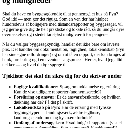
og muligheder
Skal du have en byggesagkyndig til at gennemgå et hus på Fyn?
God idé — men gør det rigtigt. Som en ven der har hjulpet
hundredevis af boligejere med tilstandsrapporter og byggesager, vil
jeg gerne give dig de helt praktiske og lokale råd, så du undgår dyre
overraskelser og i stedet får størst mulig værdi for pengene.
Når du vælger byggesagkyndig, handler det ikke bare om laveste
pris. Det handler om dokumentation, faglighed, lokalkendskab (Fyn
har sine egne udfordringer) og om at få en rapport, der kan bruges af
bank, forsikring og i en eventuel salgsproces. Her er, hvad jeg altid
tjekker — og hvad du bør spørge til.
Tjekliste: det skal du sikre dig før du skriver under
Faglige kvalifikationer:
Spørg om uddannelse og erfaring.
Kan de vise tidligere rapporter (anonymiserede)?
Forsikring og ansvar:
Er de ansvarsforsikrede, og hvilken
dækning har de? Få det på skrift.
Lokalkendskab på Fyn:
Har de erfaring med fynske
bygningstyper — bindingsværk, ældre teglhuse,
landbrugsejendomme og kystnære forhold?
Omfang af undersøgelsen:
Hvad indgår i rapporten (visuel
gennemgang, fugtmåling, foto, termografi, kloakkontrol)?