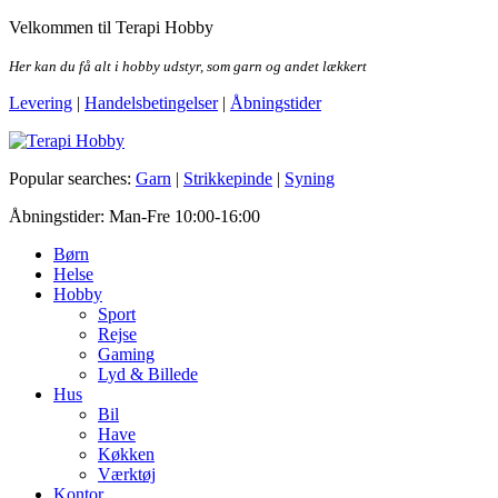
Skip
Velkommen til Terapi Hobby
to
the
Her kan du få alt i hobby udstyr, som garn og andet lækkert
content
Levering
|
Handelsbetingelser
|
Åbningstider
Terapi Hobby
Popular searches:
Garn
|
Strikkepinde
|
Syning
Åbningstider: Man-Fre 10:00-16:00
Børn
Helse
Hobby
Sport
Rejse
Gaming
Lyd & Billede
Hus
Bil
Have
Køkken
Værktøj
Kontor