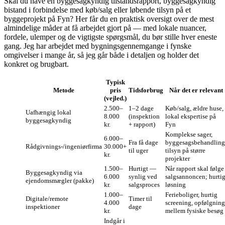
Skal du have en byggesagkyndig tilstandsrapport, byggesagkyndig
bistand i forbindelse med køb/salg eller løbende tilsyn på et
byggeprojekt på Fyn? Her får du en praktisk oversigt over de mest
almindelige måder at få arbejdet gjort på — med lokale nuancer,
fordele, ulemper og de vigtigste spørgsmål, du bør stille hver eneste
gang. Jeg har arbejdet med bygningsgennemgange i fynske
omgivelser i mange år, så jeg går både i detaljen og holder det
konkret og brugbart.
Typisk
Metode
pris
Tidsforbrug
Når det er relevant
(vejled.)
2.500–
1–2 dage
Køb/salg, ældre huse,
Uafhængig lokal
8.000
(inspektion
lokal ekspertise på
byggesagkyndig
kr.
+ rapport)
Fyn
Komplekse sager,
6.000–
Fra få dage
byggesagsbehandling
Rådgivnings-/ingeniørfirma
30.000+
til uger
tilsyn på større
kr.
projekter
1.500–
Hurtigt —
Når rapport skal følge
Byggesagkyndig via
6.000
synlig ved
salgsannoncen; hurti
ejendomsmægler (pakke)
kr.
salgsproces
løsning
1.000–
Ferieboliger, hurtig
Digitale/remote
Timer til
4.000
screening, opfølgning
inspektioner
dage
kr.
mellem fysiske besøg
Indgår i