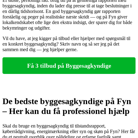
Et sidste, personligt råd: brug tid på at gennemgå rapporten med
byggesagkyndig, inden du lader dig presse til at tage beslutninger i
en dårlig tidshorisont. En god byggesagkyndig gør rapporten
forståelig og peger på realistiske næste skridt — og på Fyn giver
lokalkendskabet ofte lige den ekstra indsigt, der sparer dig for både
bekymringer og udgifter.
Vil du have, at jeg kigger på tilbud eller hjælper med spørgsmål til
en konkret byggesagkyndig? Skriv navn og så ser jeg på det
sammen med dig — jeg hjælper gerne.
Få 3 tilbud på Byggesagkyndige
De bedste byggesagkyndige på Fyn
– Her kan du få professionel hjælp
Skal du bruge en byggesagkyndig til tilstandsrapport,
køberrådgivning, energimærkning eller syn og skøn på Fyn? Her får
du et neutralt overblik over pålidelige og erfarne fagfolk samt