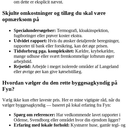
om dette er eksplicit nævnt.
Skjulte omkostninger og tillæg du skal være
opmærksom på
Specialundersøgelser:
Termografi, kloakinspektion,
fugtboringer eller prøver koster ekstra.
Udvidet rapport:
Hvis du ønsker detaljerede beregninger,
rapporter til bank eller forsikring, kan det øge prisen.
Tidsforbrug pga. kompleksitet:
Kældre, krybekældre,
mange udhuse eller svært fremkommelige loftsrum øger
arbejdstid.
Rejsetid:
Arbejde i meget isolerede områder af Langeland
eller øvrige øer kan give kørselstillæg.
Hvordan vælger du den rette byggesagkyndig på
Fyn?
Vælg ikke kun efter laveste pris. Her er mine vigtigste råd, når du
vælger byggesagkyndig — baseret på lokal erfaring fra Fyn:
Spørg om referencer:
Har vedkommende lavet rapporter i
Odense, Svendborg eller området hvor din ejendom ligger?
Erfaring med lokale forhold:
Kystnære huse, gamle tegl‑ og