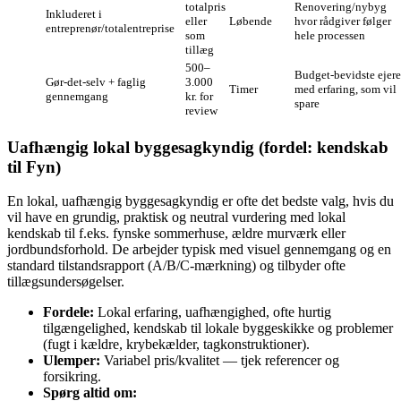
totalpris
Renovering/nybyg
Inkluderet i
eller
Løbende
hvor rådgiver følger
entreprenør/totalentreprise
som
hele processen
tillæg
500–
Budget‑bevidste ejere
Gør‑det‑selv + faglig
3.000
Timer
med erfaring, som vil
gennemgang
kr. for
spare
review
Uafhængig lokal byggesagkyndig (fordel: kendskab
til Fyn)
En lokal, uafhængig byggesagkyndig er ofte det bedste valg, hvis du
vil have en grundig, praktisk og neutral vurdering med lokal
kendskab til f.eks. fynske sommerhuse, ældre murværk eller
jordbundsforhold. De arbejder typisk med visuel gennemgang og en
standard tilstandsrapport (A/B/C‑mærkning) og tilbyder ofte
tillægsundersøgelser.
Fordele:
Lokal erfaring, uafhængighed, ofte hurtig
tilgængelighed, kendskab til lokale byggeskikke og problemer
(fugt i kældre, krybekælder, tagkonstruktioner).
Ulemper:
Variabel pris/kvalitet — tjek referencer og
forsikring.
Spørg altid om: