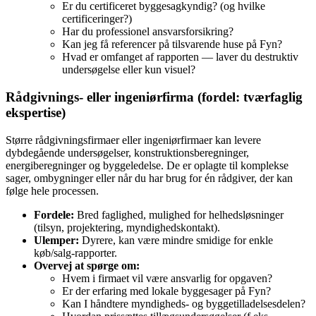
Er du certificeret byggesagkyndig? (og hvilke
certificeringer?)
Har du professionel ansvarsforsikring?
Kan jeg få referencer på tilsvarende huse på Fyn?
Hvad er omfanget af rapporten — laver du destruktiv
undersøgelse eller kun visuel?
Rådgivnings‑ eller ingeniørfirma (fordel: tværfaglig
ekspertise)
Større rådgivningsfirmaer eller ingeniørfirmaer kan levere
dybdegående undersøgelser, konstruktionsberegninger,
energiberegninger og byggeledelse. De er oplagte til komplekse
sager, ombygninger eller når du har brug for én rådgiver, der kan
følge hele processen.
Fordele:
Bred faglighed, mulighed for helhedsløsninger
(tilsyn, projektering, myndighedskontakt).
Ulemper:
Dyrere, kan være mindre smidige for enkle
køb/salg‑rapporter.
Overvej at spørge om:
Hvem i firmaet vil være ansvarlig for opgaven?
Er der erfaring med lokale byggesager på Fyn?
Kan I håndtere myndigheds‑ og byggetilladelsesdelen?