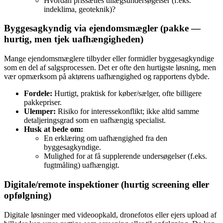
Hvordan prissættes tillægsundersøgelser (f.eks.
indeklima, geoteknik)?
Byggesagkyndig via ejendomsmægler (pakke —
hurtig, men tjek uafhængigheden)
Mange ejendomsmæglere tilbyder eller formidler byggesagkyndige
som en del af salgsprocessen. Det er ofte den hurtigste løsning, men
vær opmærksom på aktørens uafhængighed og rapportens dybde.
Fordele:
Hurtigt, praktisk for køber/sælger, ofte billigere
pakkepriser.
Ulemper:
Risiko for interessekonflikt; ikke altid samme
detaljeringsgrad som en uafhængig specialist.
Husk at bede om:
En erklæring om uafhængighed fra den
byggesagkyndige.
Mulighed for at få supplerende undersøgelser (f.eks.
fugtmåling) uafhængigt.
Digitale/remote inspektioner (hurtig screening eller
opfølgning)
Digitale løsninger med videoopkald, dronefotos eller ejers upload af