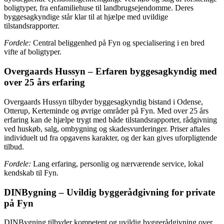
boligtyper, fra enfamiliehuse til landbrugsejendomme. Deres
byggesagkyndige står klar til at hjælpe med uvildige
tilstandsrapporter.
Fordele:
Central beliggenhed på Fyn og specialisering i en bred
vifte af boligtyper.
Overgaards Hussyn – Erfaren byggesagkyndig med
over 25 års erfaring
Overgaards Hussyn tilbyder byggesagkyndig bistand i Odense,
Otterup, Kerteminde og øvrige områder på Fyn. Med over 25 års
erfaring kan de hjælpe trygt med både tilstandsrapporter, rådgivning
ved huskøb, salg, ombygning og skadesvurderinger. Priser aftales
individuelt ud fra opgavens karakter, og der kan gives uforpligtende
tilbud.
Fordele:
Lang erfaring, personlig og nærværende service, lokal
kendskab til Fyn.
DINBygning – Uvildig byggerådgivning for private
på Fyn
DINBygning tilbyder kompetent og uvildig byggerådgivning over