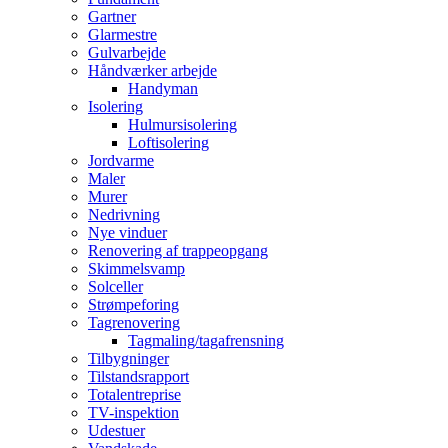
Gartner
Glarmestre
Gulvarbejde
Håndværker arbejde
Handyman
Isolering
Hulmursisolering
Loftisolering
Jordvarme
Maler
Murer
Nedrivning
Nye vinduer
Renovering af trappeopgang
Skimmelsvamp
Solceller
Strømpeforing
Tagrenovering
Tagmaling/tagafrensning
Tilbygninger
Tilstandsrapport
Totalentreprise
TV-inspektion
Udestuer