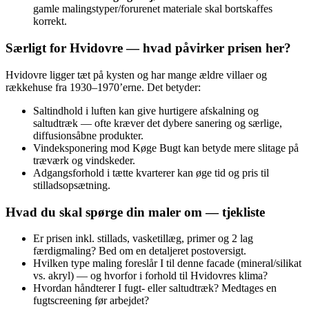
gamle malingstyper/forurenet materiale skal bortskaffes
korrekt.
Særligt for Hvidovre — hvad påvirker prisen her?
Hvidovre ligger tæt på kysten og har mange ældre villaer og
rækkehuse fra 1930–1970’erne. Det betyder:
Saltindhold i luften kan give hurtigere afskalning og
saltudtræk — ofte kræver det dybere sanering og særlige,
diffusionsåbne produkter.
Vindeksponering mod Køge Bugt kan betyde mere slitage på
træværk og vindskeder.
Adgangsforhold i tætte kvarterer kan øge tid og pris til
stilladsopsætning.
Hvad du skal spørge din maler om — tjekliste
Er prisen inkl. stillads, vasketillæg, primer og 2 lag
færdigmaling? Bed om en detaljeret postoversigt.
Hvilken type maling foreslår I til denne facade (mineral/silikat
vs. akryl) — og hvorfor i forhold til Hvidovres klima?
Hvordan håndterer I fugt- eller saltudtræk? Medtages en
fugtscreening før arbejdet?