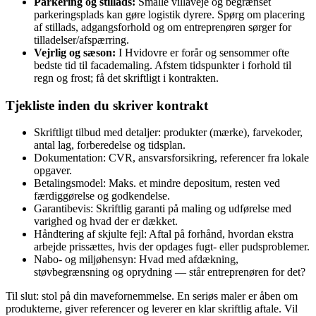
Parkering og stillads:
Smalle villaveje og begrænset
parkeringsplads kan gøre logistik dyrere. Spørg om placering
af stillads, adgangsforhold og om entreprenøren sørger for
tilladelser/afspærring.
Vejrlig og sæson:
I Hvidovre er forår og sensommer ofte
bedste tid til facademaling. Afstem tidspunkter i forhold til
regn og frost; få det skriftligt i kontrakten.
Tjekliste inden du skriver kontrakt
Skriftligt tilbud med detaljer: produkter (mærke), farvekoder,
antal lag, forberedelse og tidsplan.
Dokumentation: CVR, ansvarsforsikring, referencer fra lokale
opgaver.
Betalingsmodel: Maks. et mindre depositum, resten ved
færdiggørelse og godkendelse.
Garantibevis: Skriftlig garanti på maling og udførelse med
varighed og hvad der er dækket.
Håndtering af skjulte fejl: Aftal på forhånd, hvordan ekstra
arbejde prissættes, hvis der opdages fugt- eller pudsproblemer.
Nabo- og miljøhensyn: Hvad med afdækning,
støvbegrænsning og oprydning — står entreprenøren for det?
Til slut: stol på din mavefornemmelse. En seriøs maler er åben om
produkterne, giver referencer og leverer en klar skriftlig aftale. Vil