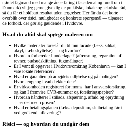
nørdet fagmand med mange års erfaring i facademaling rundt om i
Danmark) vil jeg gerne give dig de praktiske, lokale og tekniske råd,
så du får et holdbart resultat uden ærgrelser. Her får du det korte
overblik over risici, muligheder og konkrete spørgsmål — tilpasset
de forhold, der gør sig gældende i Hvidovre.
Hvad du altid skal spørge maleren om
Hvilke materialer foreslår du til min facade (f.eks. silikat,
akryl, træbeskyttelse) — og hvorfor?
Hvordan forbereder I underlaget? (afrensning, reparation af
revner, pudsudskiftning, fugtmålinger)
Er I vant til opgaver i Hvidovre/omkring København — kan I
vise lokale referencer?
Hvad er garantien på arbejdets udførelse og på malingen?
Hvor længe og hvad dækker den?
Er virksomheden registreret for moms, har I ansvarsforsikring,
og kan I fremvise CVR‑nummer og forsikringspapirer?
Hvordan håndterer I stillads, afspærring, affald og oprydning
— er det med i prisen?
Hvad er betalingsplanen (f.eks. depositum, slutbetaling først
ved godkendt aflevering)?
Risici — og hvordan du undgår dem