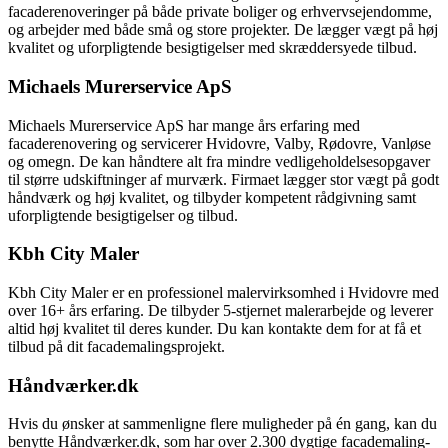
facaderenoveringer på både private boliger og erhvervsejendomme,
og arbejder med både små og store projekter. De lægger vægt på høj
kvalitet og uforpligtende besigtigelser med skræddersyede tilbud.
Michaels Murerservice ApS
Michaels Murerservice ApS har mange års erfaring med
facaderenovering og servicerer Hvidovre, Valby, Rødovre, Vanløse
og omegn. De kan håndtere alt fra mindre vedligeholdelsesopgaver
til større udskiftninger af murværk. Firmaet lægger stor vægt på godt
håndværk og høj kvalitet, og tilbyder kompetent rådgivning samt
uforpligtende besigtigelser og tilbud.
Kbh City Maler
Kbh City Maler er en professionel malervirksomhed i Hvidovre med
over 16+ års erfaring. De tilbyder 5-stjernet malerarbejde og leverer
altid høj kvalitet til deres kunder. Du kan kontakte dem for at få et
tilbud på dit facademalingsprojekt.
Håndværker.dk
Hvis du ønsker at sammenligne flere muligheder på én gang, kan du
benytte Håndværker.dk, som har over 2.300 dygtige facademaling-