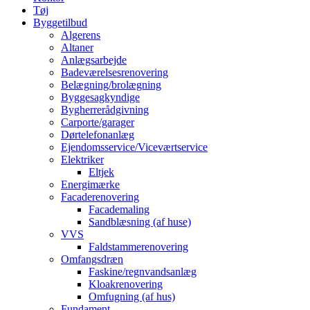
Tøj
Byggetilbud
Algerens
Altaner
Anlægsarbejde
Badeværelsesrenovering
Belægning/brolægning
Byggesagkyndige
Bygherrerådgivning
Carporte/garager
Dørtelefonanlæg
Ejendomsservice/Viceværtservice
Elektriker
Eltjek
Energimærke
Facaderenovering
Facademaling
Sandblæsning (af huse)
VVS
Faldstammerenovering
Omfangsdræn
Faskine/regnvandsanlæg
Kloakrenovering
Omfugning (af hus)
Fundament