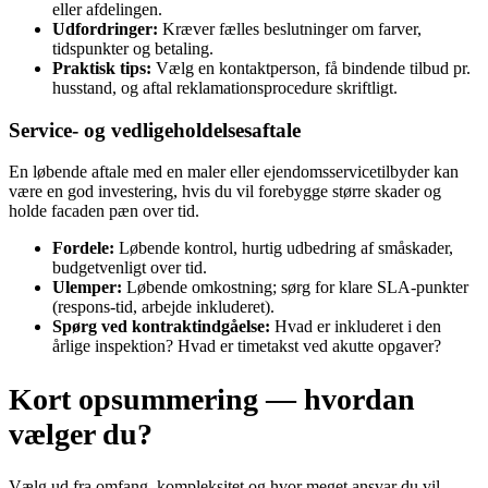
eller afdelingen.
Udfordringer:
Kræver fælles beslutninger om farver,
tidspunkter og betaling.
Praktisk tips:
Vælg en kontaktperson, få bindende tilbud pr.
husstand, og aftal reklamationsprocedure skriftligt.
Service‑ og vedligeholdelsesaftale
En løbende aftale med en maler eller ejendomsservicetilbyder kan
være en god investering, hvis du vil forebygge større skader og
holde facaden pæn over tid.
Fordele:
Løbende kontrol, hurtig udbedring af småskader,
budgetvenligt over tid.
Ulemper:
Løbende omkostning; sørg for klare SLA‑punkter
(respons‑tid, arbejde inkluderet).
Spørg ved kontraktindgåelse:
Hvad er inkluderet i den
årlige inspektion? Hvad er timetakst ved akutte opgaver?
Kort opsummering — hvordan
vælger du?
Vælg ud fra omfang, kompleksitet og hvor meget ansvar du vil