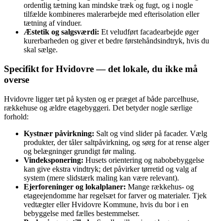
ordentlig tætning kan mindske træk og fugt, og i nogle
tilfælde kombineres malerarbejde med efterisolation eller
tætning af vinduer.
Æstetik og salgsværdi:
Et veludført facadearbejde øger
kurerbarheden og giver et bedre førstehåndsindtryk, hvis du
skal sælge.
Specifikt for Hvidovre — det lokale, du ikke må
overse
Hvidovre ligger tæt på kysten og er præget af både parcelhuse,
rækkehuse og ældre etagebyggeri. Det betyder nogle særlige
forhold:
Kystnær påvirkning:
Salt og vind slider på facader. Vælg
produkter, der tåler saltpåvirkning, og sørg for at rense alger
og belægninger grundigt før maling.
Vindeksponering:
Husets orientering og nabobebyggelse
kan give ekstra vindtryk; det påvirker tørretid og valg af
system (mere slidstærk maling kan være relevant).
Ejerforeninger og lokalplaner:
Mange rækkehus- og
etageejendomme har regelsæt for farver og materialer. Tjek
vedtægter eller Hvidovre Kommune, hvis du bor i en
bebyggelse med fælles bestemmelser.