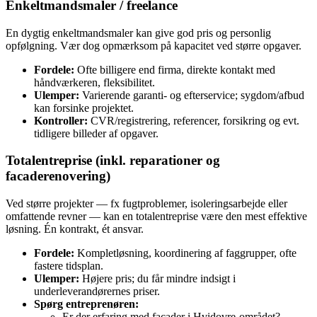
Enkeltmandsmaler / freelance
En dygtig enkeltmandsmaler kan give god pris og personlig
opfølgning. Vær dog opmærksom på kapacitet ved større opgaver.
Fordele:
Ofte billigere end firma, direkte kontakt med
håndværkeren, fleksibilitet.
Ulemper:
Varierende garanti- og efterservice; sygdom/afbud
kan forsinke projektet.
Kontroller:
CVR/registrering, referencer, forsikring og evt.
tidligere billeder af opgaver.
Totalentreprise (inkl. reparationer og
facaderenovering)
Ved større projekter — fx fugtproblemer, isoleringsarbejde eller
omfattende revner — kan en totalentreprise være den mest effektive
løsning. Én kontrakt, ét ansvar.
Fordele:
Kompletløsning, koordinering af faggrupper, ofte
fastere tidsplan.
Ulemper:
Højere pris; du får mindre indsigt i
underleverandørernes priser.
Spørg entreprenøren:
Er der erfaring med facader i Hvidovre‑området?