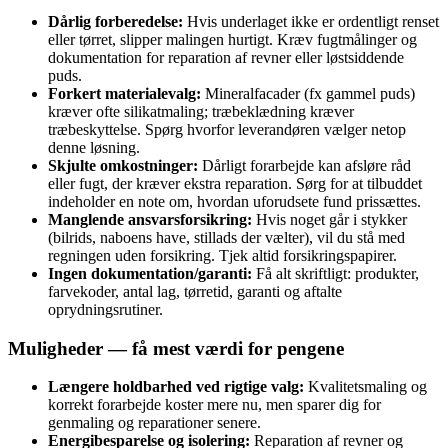
Dårlig forberedelse:
Hvis underlaget ikke er ordentligt renset
eller tørret, slipper malingen hurtigt. Kræv fugtmålinger og
dokumentation for reparation af revner eller løstsiddende
puds.
Forkert materialevalg:
Mineralfacader (fx gammel puds)
kræver ofte silikatmaling; træbeklædning kræver
træbeskyttelse. Spørg hvorfor leverandøren vælger netop
denne løsning.
Skjulte omkostninger:
Dårligt forarbejde kan afsløre råd
eller fugt, der kræver ekstra reparation. Sørg for at tilbuddet
indeholder en note om, hvordan uforudsete fund prissættes.
Manglende ansvarsforsikring:
Hvis noget går i stykker
(bilrids, naboens have, stillads der vælter), vil du stå med
regningen uden forsikring. Tjek altid forsikringspapirer.
Ingen dokumentation/garanti:
Få alt skriftligt: produkter,
farvekoder, antal lag, tørretid, garanti og aftalte
oprydningsrutiner.
Muligheder — få mest værdi for pengene
Længere holdbarhed ved rigtige valg:
Kvalitetsmaling og
korrekt forarbejde koster mere nu, men sparer dig for
genmaling og reparationer senere.
Energibesparelse og isolering:
Reparation af revner og