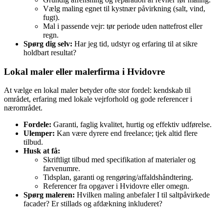
Vælg maling egnet til kystnær påvirkning (salt, vind,
fugt).
Mal i passende vejr: tør periode uden nattefrost eller
regn.
Spørg dig selv:
Har jeg tid, udstyr og erfaring til at sikre
holdbart resultat?
Lokal maler eller malerfirma i Hvidovre
At vælge en lokal maler betyder ofte stor fordel: kendskab til
området, erfaring med lokale vejrforhold og gode referencer i
nærområdet.
Fordele:
Garanti, faglig kvalitet, hurtig og effektiv udførelse.
Ulemper:
Kan være dyrere end freelance; tjek altid flere
tilbud.
Husk at få:
Skriftligt tilbud med specifikation af materialer og
farve­numre.
Tidsplan, garanti og rengøring/affaldshåndtering.
Referencer fra opgaver i Hvidovre eller omegn.
Spørg maleren:
Hvilken maling anbefaler I til saltpåvirkede
facader? Er stillads og afdækning inkluderet?