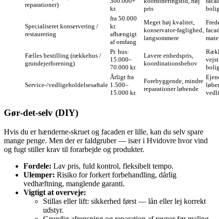
300.000+
koordineringstid, høj
facad
reparationer)
kr.
pris
boli
fra 50.000
Meget høj kvalitet,
Fred
Specialiseret konservering /
kr.
konservator‑faglighed,
facad
restaurering
afhængigt
langsommere
mater
af omfang
Pr. hus:
Rækk
Fælles bestilling (rækkehus /
Lavere enhedspris,
15.000–
vejs
grundejerforening)
koordinationsbehov
70.000 kr.
boli
Årligt fra
Eje
Forebyggende, mindre
Service‑/vedligeholdelsesaftale
1.500–
løbe
reparationer løbende
15.000 kr.
vedl
Gør‑det‑selv (DIY)
Hvis du er hænderne‑skruet og facaden er lille, kan du selv spare
mange penge. Men der er faldgruber — især i Hvidovre hvor vind
og fugt stiller krav til forarbejde og produkter.
Fordele:
Lav pris, fuld kontrol, fleksibelt tempo.
Ulemper:
Risiko for forkert forbehandling, dårlig
vedhæftning, manglende garanti.
Vigtigt at overveje:
Stillas eller lift: sikkerhed først — lån eller lej korrekt
udstyr.
Grundig afrensning og reparation af revner før maling.