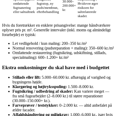
30.000–
omfattende
fugtstop, ny
Hvidovre øger
200.000+
fugtsanering
puds/membran,
risikoen for
kr.
eller saltudtræk
efterbehandling
saltrelaterede
skader.
Hvis du foretrækker en enklere prisangivelse: mange håndværkere
oplyser pris pr. m². Generelle intervaler (inkl. moms og almindeligt
forarbejde) er typisk:
Let vedligehold / kun maling: 200–350 kr./m²
Normal renovering (pudsreparation + maling): 350–600 kr./m²
Omfattende restaurering (fugtsikring, udskiftning, stillads,
specialmaling): 600–1.200+ kr./m²
Ekstra omkostninger du skal have med i budgettet
Stillads eller lift:
5.000–60.000 kr. afhængig af varighed og
bygningens højde.
Klargøring og højtryksspuling:
1.500–8.000 kr.
Fugtsikring / udbedring af skader:
Kan variere meget —
fra små fugearbejder (2–8.000 kr.) til større reparationer
(30.000–150.000+ kr.).
Farveprøver / teststykker:
0–2.000 kr. — altid anbefalet på
ældre facader.
Affaldshåndtering og miljøkrav:
1.000–6.000 kr., især hvis