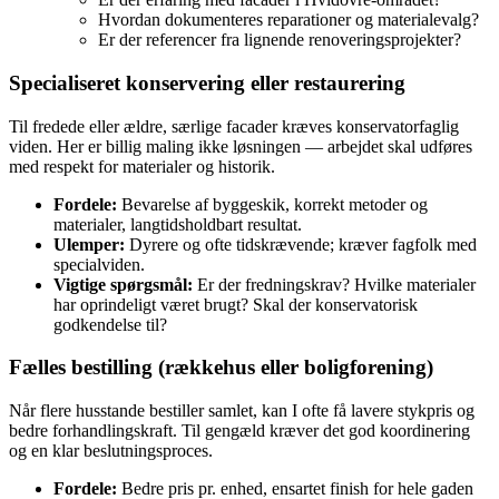
Hvordan dokumenteres reparationer og materialevalg?
Er der referencer fra lignende renoveringsprojekter?
Specialiseret konservering eller restaurering
Til fredede eller ældre, særlige facader kræves konservatorfaglig
viden. Her er billig maling ikke løsningen — arbejdet skal udføres
med respekt for materialer og historik.
Fordele:
Bevarelse af byggeskik, korrekt metoder og
materialer, langtidsholdbart resultat.
Ulemper:
Dyrere og ofte tidskrævende; kræver fagfolk med
specialviden.
Vigtige spørgsmål:
Er der fredningskrav? Hvilke materialer
har oprindeligt været brugt? Skal der konservatorisk
godkendelse til?
Fælles bestilling (rækkehus eller boligforening)
Når flere husstande bestiller samlet, kan I ofte få lavere stykpris og
bedre forhandlingskraft. Til gengæld kræver det god koordinering
og en klar beslutningsproces.
Fordele:
Bedre pris pr. enhed, ensartet finish for hele gaden