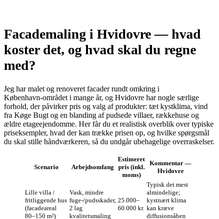
Facademaling i Hvidovre — hvad
koster det, og hvad skal du regne
med?
Jeg har malet og renoveret facader rundt omkring i
København‑området i mange år, og Hvidovre har nogle særlige
forhold, der påvirker pris og valg af produkter: tæt kystklima, vind
fra Køge Bugt og en blanding af pudsede villaer, rækkehuse og
ældre etageejendomme. Her får du et realistisk overblik over typiske
priseksempler, hvad der kan trække prisen op, og hvilke spørgsmål
du skal stille håndværkeren, så du undgår ubehagelige overraskelser.
Estimeret
Kommentar —
Scenario
Arbejdsomfang
pris (inkl.
Hvidovre
moms)
Typisk det mest
Lille villa /
Vask, mindre
almindelige;
fritliggende hus
fuge-/pudsskader,
25.000–
kystnært klima
(facadeareal
2 lag
60.000 kr.
kan kræve
80–150 m²)
kvalitetsmaling
diffusionsåben