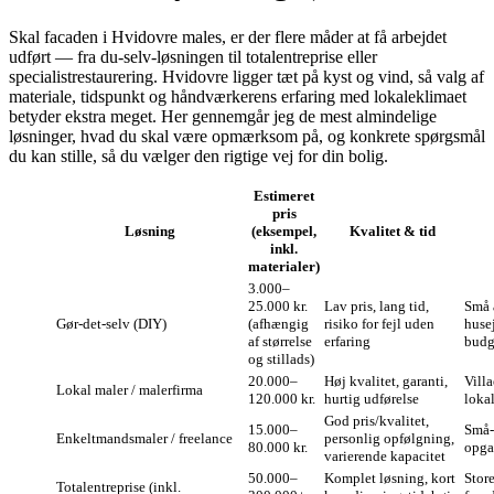
Skal facaden i Hvidovre males, er der flere måder at få arbejdet
udført — fra du‑selv‑løsningen til totalentreprise eller
specialistrestaurering. Hvidovre ligger tæt på kyst og vind, så valg af
materiale, tidspunkt og håndværkerens erfaring med lokaleklimaet
betyder ekstra meget. Her gennemgår jeg de mest almindelige
løsninger, hvad du skal være opmærksom på, og konkrete spørgsmål
du kan stille, så du vælger den rigtige vej for din bolig.
Estimeret
pris
Løsning
(eksempel,
Kvalitet & tid
inkl.
materialer)
3.000–
25.000 kr.
Lav pris, lang tid,
Små 
Gør‑det‑selv (DIY)
(afhængig
risiko for fejl uden
husej
af størrelse
erfaring
budg
og stillads)
20.000–
Høj kvalitet, garanti,
Villa
Lokal maler / malerfirma
120.000 kr.
hurtig udførelse
loka
God pris/kvalitet,
15.000–
Små‑
Enkeltmandsmaler / freelance
personlig opfølgning,
80.000 kr.
opgav
varierende kapacitet
50.000–
Komplet løsning, kort
Store
Totalentreprise (inkl.