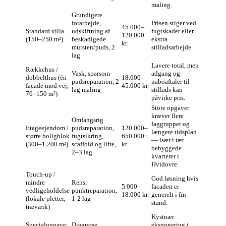
maling.
Grundigere
forarbejde,
Prisen stiger ved
45.000–
Standard villa
udskiftning af
fugtskader eller
120.000
(150–250 m²)
beskadigede
ekstra
kr.
mursten/puds, 2
stilladsarbejde.
lag
Lavere total, men
Rækkehus /
Vask, sparsom
adgang og
dobbelthus (én
18.000–
pudsreparation, 2
naboaftaler til
facade mod vej,
45.000 kr.
lag maling
stillads kan
70–150 m²)
påvirke pris.
Store opgaver
kræver flere
Omfangsrig
faggrupper og
Etageejendom /
pudsreparation,
120.000–
længere tidsplan
større boligblok
fugtsikring,
650.000+
— især i tæt
(300–1.200 m²)
scaffold og lifte,
kr.
bebyggede
2–3 lag
kvarterer i
Hvidovre.
Touch‑up /
God løsning hvis
mindre
Rens,
5.000–
facaden er
vedligeholdelse
punktreparation,
18.000 kr.
generelt i fin
(lokale pletter,
1‑2 lag
stand.
træværk)
Kystnær
Specialopgave:
Diagnose,
eksponering i