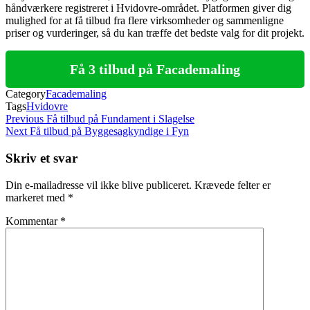
håndværkere registreret i Hvidovre-området. Platformen giver dig
mulighed for at få tilbud fra flere virksomheder og sammenligne
priser og vurderinger, så du kan træffe det bedste valg for dit projekt.
Få 3 tilbud på Facademaling
Category
Facademaling
Tags
Hvidovre
Indlægsnavigation
Previous
Previous
Få tilbud på Fundament i Slagelse
Post
Next
Next
Få tilbud på Byggesagkyndige i Fyn
Post
Skriv et svar
Din e-mailadresse vil ikke blive publiceret.
Krævede felter er
markeret med
*
Kommentar
*