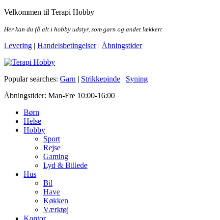
Skip
Velkommen til Terapi Hobby
to
the
Her kan du få alt i hobby udstyr, som garn og andet lækkert
content
Levering
|
Handelsbetingelser
|
Åbningstider
Terapi Hobby
Popular searches:
Garn
|
Strikkepinde
|
Syning
Åbningstider: Man-Fre 10:00-16:00
Børn
Helse
Hobby
Sport
Rejse
Gaming
Lyd & Billede
Hus
Bil
Have
Køkken
Værktøj
Kontor