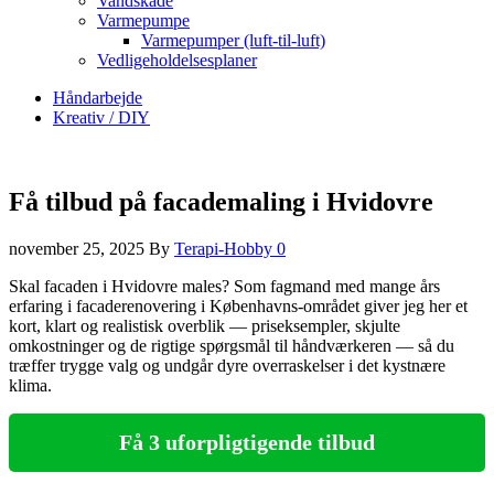
Vandskade
Varmepumpe
Varmepumper (luft-til-luft)
Vedligeholdelsesplaner
Håndarbejde
Kreativ / DIY
Få tilbud på facademaling i Hvidovre
november 25, 2025
By
Terapi-Hobby
0
Skal facaden i Hvidovre males? Som fagmand med mange års
erfaring i facaderenovering i Københavns‑området giver jeg her et
kort, klart og realistisk overblik — priseksempler, skjulte
omkostninger og de rigtige spørgsmål til håndværkeren — så du
træffer trygge valg og undgår dyre overraskelser i det kystnære
klima.
Få 3 uforpligtigende tilbud