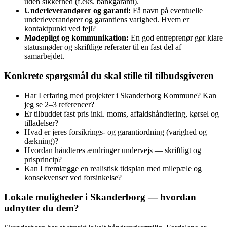
uden sikkerhed (f.eks. bankgaranti).
Underleverandører og garanti:
Få navn på eventuelle
underleverandører og garantiens varighed. Hvem er
kontaktpunkt ved fejl?
Mødepligt og kommunikation:
En god entreprenør gør klare
statusmøder og skriftlige referater til en fast del af
samarbejdet.
Konkrete spørgsmål du skal stille til tilbudsgiveren
Har I erfaring med projekter i Skanderborg Kommune? Kan
jeg se 2–3 referencer?
Er tilbuddet fast pris inkl. moms, affaldshåndtering, kørsel og
tilladelser?
Hvad er jeres forsikrings‑ og garantiordning (varighed og
dækning)?
Hvordan håndteres ændringer undervejs — skriftligt og
prisprincip?
Kan I fremlægge en realistisk tidsplan med milepæle og
konsekvenser ved forsinkelse?
Lokale muligheder i Skanderborg — hvordan
udnytter du dem?