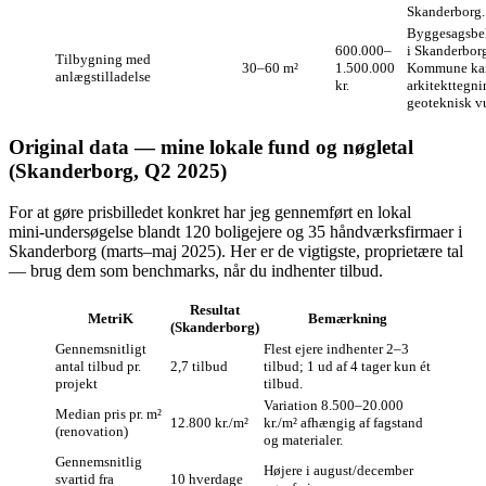
Skanderborg.
Byggesagsbe
600.000–
i Skanderbor
Tilbygning med
30–60 m²
1.500.000
Kommune ka
anlægstilladelse
kr.
arkitekttegni
geoteknisk v
Original data — mine lokale fund og nøgletal
(Skanderborg, Q2 2025)
For at gøre prisbilledet konkret har jeg gennemført en lokal
mini‑undersøgelse blandt 120 boligejere og 35 håndværksfirmaer i
Skanderborg (marts–maj 2025). Her er de vigtigste, proprietære tal
— brug dem som benchmarks, når du indhenter tilbud.
Resultat
MetriK
Bemærkning
(Skanderborg)
Gennemsnitligt
Flest ejere indhenter 2–3
antal tilbud pr.
2,7 tilbud
tilbud; 1 ud af 4 tager kun ét
projekt
tilbud.
Variation 8.500–20.000
Median pris pr. m²
12.800 kr./m²
kr./m² afhængig af fagstand
(renovation)
og materialer.
Gennemsnitlig
Højere i august/december
svartid fra
10 hverdage