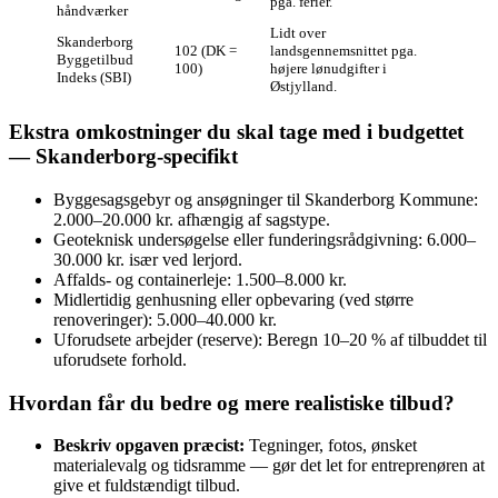
pga. ferier.
håndværker
Lidt over
Skanderborg
102 (DK =
landsgennemsnittet pga.
Byggetilbud
100)
højere lønudgifter i
Indeks (SBI)
Østjylland.
Ekstra omkostninger du skal tage med i budgettet
— Skanderborg‑specifikt
Byggesagsgebyr og ansøgninger til Skanderborg Kommune:
2.000–20.000 kr. afhængig af sagstype.
Geoteknisk undersøgelse eller funderingsrådgivning: 6.000–
30.000 kr. især ved lerjord.
Affalds- og containerleje: 1.500–8.000 kr.
Midlertidig genhusning eller opbevaring (ved større
renoveringer): 5.000–40.000 kr.
Uforudsete arbejder (reserve): Beregn 10–20 % af tilbuddet til
uforudsete forhold.
Hvordan får du bedre og mere realistiske tilbud?
Beskriv opgaven præcist:
Tegninger, fotos, ønsket
materialevalg og tidsramme — gør det let for entreprenøren at
give et fuldstændigt tilbud.