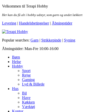
Skip
Velkommen til Terapi Hobby
to
the
Her kan du få alt i hobby udstyr, som garn og andet lækkert
content
Levering
|
Handelsbetingelser
|
Åbningstider
Terapi Hobby
Popular searches:
Garn
|
Strikkepinde
|
Syning
Åbningstider: Man-Fre 10:00-16:00
Børn
Helse
Hobby
Sport
Rejse
Gaming
Lyd & Billede
Hus
Bil
Have
Køkken
Værktøj
Kontor