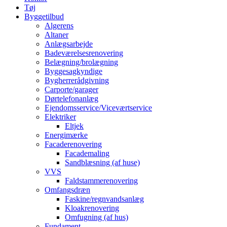
Tøj
Byggetilbud
Algerens
Altaner
Anlægsarbejde
Badeværelsesrenovering
Belægning/brolægning
Byggesagkyndige
Bygherrerådgivning
Carporte/garager
Dørtelefonanlæg
Ejendomsservice/Viceværtservice
Elektriker
Eltjek
Energimærke
Facaderenovering
Facademaling
Sandblæsning (af huse)
VVS
Faldstammerenovering
Omfangsdræn
Faskine/regnvandsanlæg
Kloakrenovering
Omfugning (af hus)
Fundament