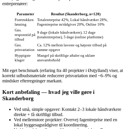
entreprenører:
Parameter
Resultat (Skanderborg, n=120)
Foretrukken
Totalentreprise 42%, Lokal håndværker 28%,
løsning
Fagentreprise m/rådgiver 20%, Online 10%
Gns.
9 dage (lokale håndværkere), 12 dage
responstid på
(totalentreprise), 5 dage (online platforme)
tilbud
Gns.
Ca. 12% mellem laveste og højeste tilbud på
prisvariation
samme opgave
Hyppigste
Mangel på skriftlige aftaler og uklare
klager
ansvarsforhold
Mit eget benchmark (erfaring fra 40 projekter i Østjylland) viser, at
korrekt udbudsmateriale reducerer prisvariation med ~6–9% og
mindsker efterregninger markant.
Kort anbefaling — hvad jeg ville gøre i
Skanderborg
Ved små, simple opgaver: Kontakt 2–3 lokale håndværkere
direkte + få skriftligt tilbud.
Ved mellemstore projekter: Overvej fagentreprise med en
lokal byggesagsrådgiver til koordinering.