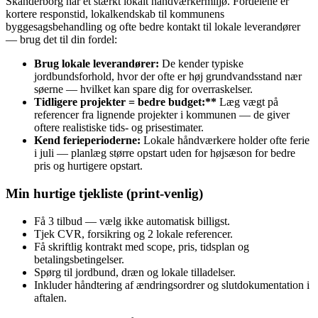
Skanderborg har et stærkt lokalt håndværkermiljø. Fordelene er
kortere responstid, lokalkendskab til kommunens
byggesagsbehandling og ofte bedre kontakt til lokale leverandører
— brug det til din fordel:
Brug lokale leverandører:
De kender typiske
jordbundsforhold, hvor der ofte er høj grundvandsstand nær
søerne — hvilket kan spare dig for overraskelser.
Tidligere projekter = bedre budget:**
Læg vægt på
referencer fra lignende projekter i kommunen — de giver
oftere realistiske tids‑ og prisestimater.
Kend ferieperioderne:
Lokale håndværkere holder ofte ferie
i juli — planlæg større opstart uden for højsæson for bedre
pris og hurtigere opstart.
Min hurtige tjekliste (print-venlig)
Få 3 tilbud — vælg ikke automatisk billigst.
Tjek CVR, forsikring og 2 lokale referencer.
Få skriftlig kontrakt med scope, pris, tidsplan og
betalingsbetingelser.
Spørg til jordbund, dræn og lokale tilladelser.
Inkluder håndtering af ændringsordrer og slutdokumentation i
aftalen.