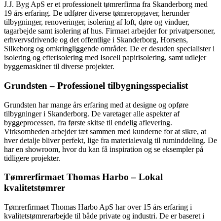
J.J. Byg ApS er et professionelt tømrerfirma fra Skanderborg med
19 års erfaring. De udfører diverse tømreropgaver, herunder
tilbygninger, renoveringer, isolering af loft, døre og vinduer,
tagarbejde samt isolering af hus. Firmaet arbejder for privatpersoner,
erhvervsdrivende og det offentlige i Skanderborg, Horsens,
Silkeborg og omkringliggende områder. De er desuden specialister i
isolering og efterisolering med Isocell papirisolering, samt udlejer
byggemaskiner til diverse projekter.
Grundsten – Professionel tilbygningsspecialist
Grundsten har mange års erfaring med at designe og opføre
tilbygninger i Skanderborg. De varetager alle aspekter af
byggeprocessen, fra første skitse til endelig aflevering.
Virksomheden arbejder tæt sammen med kunderne for at sikre, at
hver detalje bliver perfekt, lige fra materialevalg til ruminddeling. De
har en showroom, hvor du kan få inspiration og se eksempler på
tidligere projekter.
Tømrerfirmaet Thomas Harbo – Lokal
kvalitetstømrer
Tømrerfirmaet Thomas Harbo ApS har over 15 års erfaring i
kvalitetstømrerarbejde til både private og industri. De er baseret i