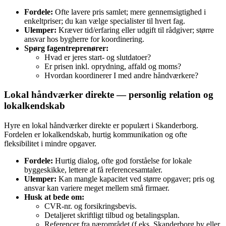
Fordele:
Ofte lavere pris samlet; mere gennemsigtighed i
enkeltpriser; du kan vælge specialister til hvert fag.
Ulemper:
Kræver tid/erfaring eller udgift til rådgiver; større
ansvar hos bygherre for koordinering.
Spørg fagentreprenører:
Hvad er jeres start‑ og slutdatoer?
Er prisen inkl. oprydning, affald og moms?
Hvordan koordinerer I med andre håndværkere?
Lokal håndværker direkte — personlig relation og
lokalkendskab
Hyre en lokal håndværker direkte er populært i Skanderborg.
Fordelen er lokalkendskab, hurtig kommunikation og ofte
fleksibilitet i mindre opgaver.
Fordele:
Hurtig dialog, ofte god forståelse for lokale
byggeskikke, lettere at få referencesamtaler.
Ulemper:
Kan mangle kapacitet ved større opgaver; pris og
ansvar kan variere meget mellem små firmaer.
Husk at bede om:
CVR‑nr. og forsikringsbevis.
Detaljeret skriftligt tilbud og betalingsplan.
Referencer fra nærområdet (f.eks. Skanderborg by eller