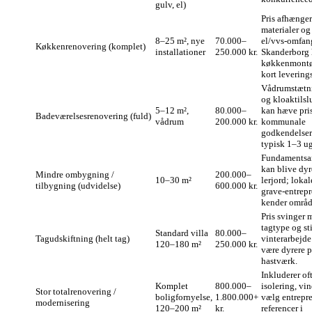
gulv, el)
Pris afhænger
materialer og
8–25 m², nye
70.000–
el/vvs‑omfan
Køkkenrenovering (komplet)
installationer
250.000 kr.
Skanderborg h
køkkenmontø
kort leverings
Vådrums­tætn
og kloaktilsl
5–12 m²,
80.000–
kan hæve pri
Badeværelses­­renovering (fuld)
vådrum
200.000 kr.
kommunale
godkendelser
typisk 1–3 ug
Fundamentsa
kan blive dyr
Mindre ombygning /
200.000–
10–30 m²
lerjord; lokal
tilbygning (udvidelse)
600.000 kr.
grave‑entrepr
kender områd
Pris svinger 
tagtype og sti
Standard villa
80.000–
Tagudskiftning (helt tag)
vinterarbejde
120–180 m²
250.000 kr.
være dyrere p
hastværk.
Inkluderer oft
Komplet
800.000–
isolering, vi
Stor totalrenovering /
boligfornyelse,
1.800.000+
vælg entrepr
modernisering
120–200 m²
kr.
referencer i