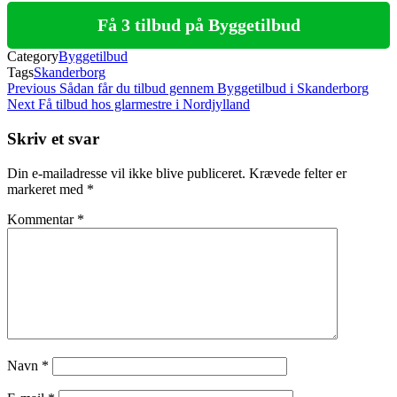
Få 3 tilbud på Byggetilbud
Category
Byggetilbud
Tags
Skanderborg
Indlægsnavigation
Previous
Previous
Sådan får du tilbud gennem Byggetilbud i Skanderborg
Post
Next
Next
Få tilbud hos glarmestre i Nordjylland
Post
Skriv et svar
Din e-mailadresse vil ikke blive publiceret.
Krævede felter er
markeret med
*
Kommentar
*
Navn
*