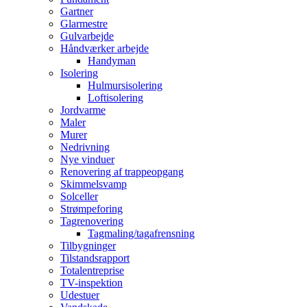
Gartner
Glarmestre
Gulvarbejde
Håndværker arbejde
Handyman
Isolering
Hulmursisolering
Loftisolering
Jordvarme
Maler
Murer
Nedrivning
Nye vinduer
Renovering af trappeopgang
Skimmelsvamp
Solceller
Strømpeforing
Tagrenovering
Tagmaling/tagafrensning
Tilbygninger
Tilstandsrapport
Totalentreprise
TV-inspektion
Udestuer