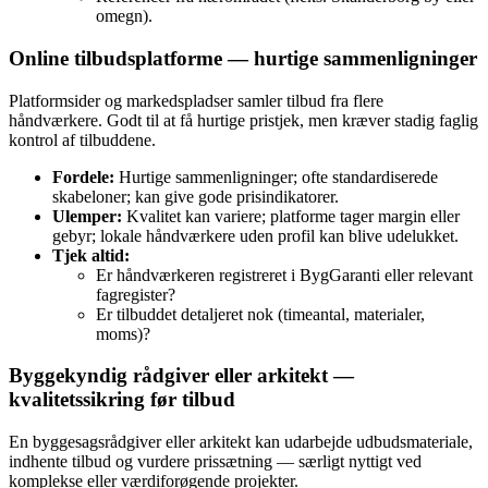
omegn).
Online tilbudsplatforme — hurtige sammenligninger
Platformsider og markedspladser samler tilbud fra flere
håndværkere. Godt til at få hurtige pristjek, men kræver stadig faglig
kontrol af tilbuddene.
Fordele:
Hurtige sammenligninger; ofte standardiserede
skabeloner; kan give gode prisindikatorer.
Ulemper:
Kvalitet kan variere; platforme tager margin eller
gebyr; lokale håndværkere uden profil kan blive udelukket.
Tjek altid:
Er håndværkeren registreret i BygGaranti eller relevant
fagregister?
Er tilbuddet detaljeret nok (timeantal, materialer,
moms)?
Byggekyndig rådgiver eller arkitekt —
kvalitetssikring før tilbud
En byggesagsrådgiver eller arkitekt kan udarbejde udbudsmateriale,
indhente tilbud og vurdere prissætning — særligt nyttigt ved
komplekse eller værdiforøgende projekter.