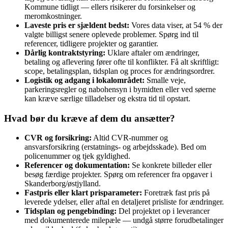
Kommune tidligt — ellers risikerer du forsinkelser og
meromkostninger.
Laveste pris er sjældent bedst:
Vores data viser, at 54 % der
valgte billigst senere oplevede problemer. Spørg ind til
referencer, tidligere projekter og garantier.
Dårlig kontraktstyring:
Uklare aftaler om ændringer,
betaling og aflevering fører ofte til konflikter. Få alt skriftligt:
scope, betalingsplan, tidsplan og proces for ændringsordrer.
Logistik og adgang i lokalområdet:
Smalle veje,
parkeringsregler og nabohensyn i bymidten eller ved søerne
kan kræve særlige tilladelser og ekstra tid til opstart.
Hvad bør du kræve af dem du ansætter?
CVR og forsikring:
Altid CVR‑nummer og
ansvarsforsikring (erstatnings- og arbejdsskade). Bed om
policenummer og tjek gyldighed.
Referencer og dokumentation:
Se konkrete billeder eller
besøg færdige projekter. Spørg om referencer fra opgaver i
Skanderborg/østjylland.
Fastpris eller klart prisparameter:
Foretræk fast pris på
leverede ydelser, eller aftal en detaljeret prisliste for ændringer.
Tidsplan og pengebinding:
Del projektet op i leverancer
med dokumenterede milepæle — undgå større forudbetalinger