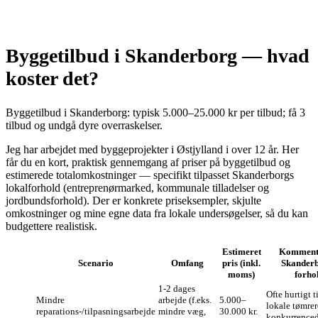
Byggetilbud i Skanderborg — hvad
koster det?
Byggetilbud i Skanderborg: typisk 5.000–25.000 kr per tilbud; få 3
tilbud og undgå dyre overraskelser.
Jeg har arbejdet med byggeprojekter i Østjylland i over 12 år. Her
får du en kort, praktisk gennemgang af priser på byggetilbud og
estimerede totalomkostninger — specifikt tilpasset Skanderborgs
lokalforhold (entreprenørmarked, kommunale tilladelser og
jordbundsforhold). Der er konkrete priseksempler, skjulte
omkostninger og mine egne data fra lokale undersøgelser, så du kan
budgettere realistisk.
Estimeret
Komment
Scenario
Omfang
pris (inkl.
Skander
moms)
forho
1‑2 dages
Ofte hurtigt t
Mind­re
arbejde (f.eks.
5.000–
lokale tømrer
reparations‑/tilpasningsarbejde
mindre væg,
30.000 kr.
konkurrenced