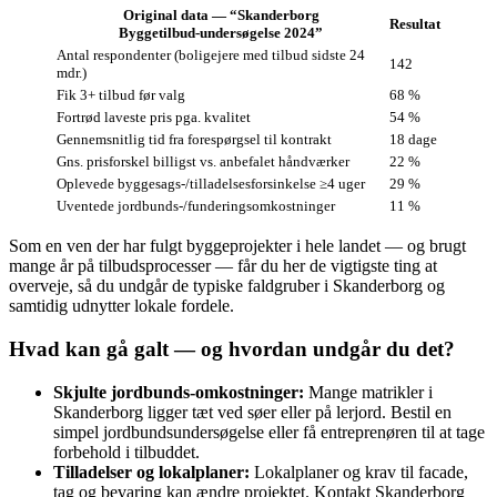
Original data — “Skanderborg
Resultat
Byggetilbud‑undersøgelse 2024”
Antal respondenter (boligejere med tilbud sidste 24
142
mdr.)
Fik 3+ tilbud før valg
68 %
Fortrød laveste pris pga. kvalitet
54 %
Gennemsnitlig tid fra forespørgsel til kontrakt
18 dage
Gns. prisforskel billigst vs. anbefalet håndværker
22 %
Oplevede byggesags‑/tilladelsesforsinkelse ≥4 uger
29 %
Uventede jordbunds‑/funderingsomkostninger
11 %
Som en ven der har fulgt byggeprojekter i hele landet — og brugt
mange år på tilbudsprocesser — får du her de vigtigste ting at
overveje, så du undgår de typiske faldgruber i Skanderborg og
samtidig udnytter lokale fordele.
Hvad kan gå galt — og hvordan undgår du det?
Skjulte jordbunds‑omkostninger:
Mange matrikler i
Skanderborg ligger tæt ved søer eller på lerjord. Bestil en
simpel jordbundsundersøgelse eller få entreprenøren til at tage
forbehold i tilbuddet.
Tilladelser og lokalplaner:
Lokalplaner og krav til facade,
tag og bevaring kan ændre projektet. Kontakt Skanderborg