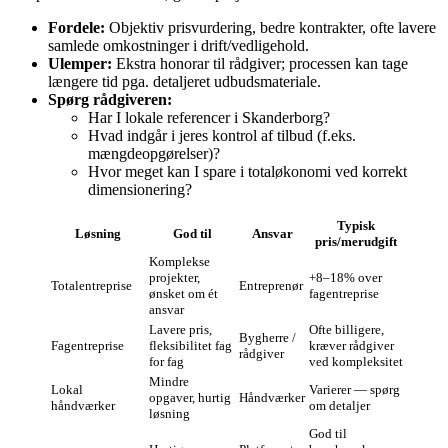
Fordele:
Objektiv prisvurdering, bedre kontrakter, ofte lavere
samlede omkostninger i drift/vedligehold.
Ulemper:
Ekstra honorar til rådgiver; processen kan tage
længere tid pga. detaljeret udbudsmateriale.
Spørg rådgiveren:
Har I lokale referencer i Skanderborg?
Hvad indgår i jeres kontrol af tilbud (f.eks.
mængdeopgørelser)?
Hvor meget kan I spare i totaløkonomi ved korrekt
dimensionering?
Typisk
Løsning
God til
Ansvar
pris/merudgift
Komplekse
projekter,
+8–18% over
Totalentreprise
Entreprenør
ønsket om ét
fagentreprise
ansvar
Lavere pris,
Ofte billigere,
Bygherre /
Fagentreprise
fleksibilitet fag
kræver rådgiver
rådgiver
for fag
ved kompleksitet
Mindre
Lokal
Varierer — spørg
opgaver, hurtig
Håndværker
håndværker
om detaljer
løsning
God til