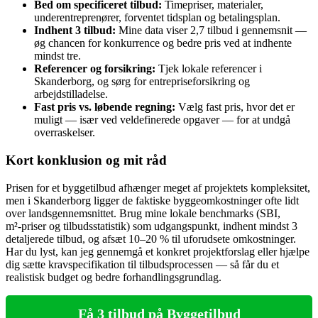
Bed om specificeret tilbud:
Timepriser, materialer,
underentreprenører, forventet tidsplan og betalingsplan.
Indhent 3 tilbud:
Mine data viser 2,7 tilbud i gennemsnit —
øg chancen for konkurrence og bedre pris ved at indhente
mindst tre.
Referencer og forsikring:
Tjek lokale referencer i
Skanderborg, og sørg for entrepriseforsikring og
arbejdstilladelse.
Fast pris vs. løbende regning:
Vælg fast pris, hvor det er
muligt — især ved veldefinerede opgaver — for at undgå
overraskelser.
Kort konklusion og mit råd
Prisen for et byggetilbud afhænger meget af projektets kompleksitet,
men i Skanderborg ligger de faktiske byggeomkostninger ofte lidt
over landsgennemsnittet. Brug mine lokale benchmarks (SBI,
m²‑priser og tilbudsstatistik) som udgangspunkt, indhent mindst 3
detaljerede tilbud, og afsæt 10–20 % til uforudsete omkostninger.
Har du lyst, kan jeg gennemgå et konkret projektforslag eller hjælpe
dig sætte kravspecifikation til tilbudsprocessen — så får du et
realistisk budget og bedre forhandlingsgrundlag.
Få 3 tilbud på Byggetilbud