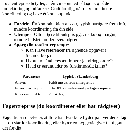
Totalentreprise betyder, at én virksomhed påtager sig både
projektering og udførelse. Godt for dig, når du vil minimere
koordinering og have ét kontaktpunkt.
Fordele:
Én kontrakt, klart ansvar, typisk hurtigere fremdrift,
mindre koordinering fra din side.
Ulemper:
Ofte højere tilbudspris pga. risiko og margin;
mindre indsigt i underleverandører.
Spørg din totalentreprenør:
Kan I lave referencer fra lignende opgaver i
Skanderborg?
Hvordan håndteres ændringer (ændringsordre)?
Hvad er garantitider og forsikringsdækning?
Parameter
Typisk i Skanderborg
Ansvar
Fuldt ansvar hos entreprenør
Estim. prismargin
+8–18% ift. selvstændige fagentrepriser
Responstid til tilbud
7–14 dage
Fagentreprise (du koordinerer eller har rådgiver)
Fagentreprise betyder, at flere håndværkere byder på hver deres fag
— du står for koordinering eller hyrer en byggerådgiver til at gøre
det for dig.