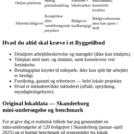
Hurtig
Platform +
benchmarks;
Online platform
prisindsamling
håndværker
kontrollér
kvalitet
Komplekse
Rådgiverhonorar,
eller
Rådgiver
Arkitekt/rådgiver
men kan spare i
værdiforøgende
(uafhængig)
drift
projekter
Hvad du altid skal kræve i et Byggetilbud
Detaljeret arbejdsbeskrivelse og mængder (ikke kun totalpris).
Tidsplan med start- og slutdato, samt konsekvens ved
forsinkelse.
Betalingsplan knyttet til milepæle, ikke kun split før arbejdet
er færdigt.
Forsikring, garanti og referencer — helst lokale projekter.
Hvad er inkluderet/ikke inkluderet (affald, oprydning,
myndighedsgebyrer).
Original lokaldata — Skanderborg
mini‑undersøgelse og benchmark
For at give dig et realistisk billede har jeg gennemført en
mini‑undersøgelse af 120 boligejere i Skanderborg (januar–april
2025) og et hurtigt benchmark på responstider fra lokale