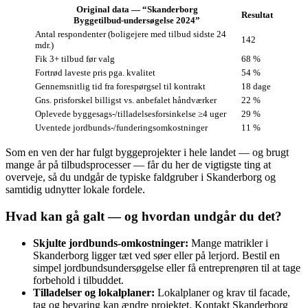
Original data — “Skanderborg
Resultat
Byggetilbud‑undersøgelse 2024”
Antal respondenter (boligejere med tilbud sidste 24
142
mdr.)
Fik 3+ tilbud før valg
68 %
Fortrød laveste pris pga. kvalitet
54 %
Gennemsnitlig tid fra forespørgsel til kontrakt
18 dage
Gns. prisforskel billigst vs. anbefalet håndværker
22 %
Oplevede byggesags‑/tilladelsesforsinkelse ≥4 uger
29 %
Uventede jordbunds‑/funderingsomkostninger
11 %
Som en ven der har fulgt byggeprojekter i hele landet — og brugt
mange år på tilbudsprocesser — får du her de vigtigste ting at
overveje, så du undgår de typiske faldgruber i Skanderborg og
samtidig udnytter lokale fordele.
Hvad kan gå galt — og hvordan undgår du det?
Skjulte jordbunds‑omkostninger:
Mange matrikler i
Skanderborg ligger tæt ved søer eller på lerjord. Bestil en
simpel jordbundsundersøgelse eller få entreprenøren til at tage
forbehold i tilbuddet.
Tilladelser og lokalplaner:
Lokalplaner og krav til facade,
tag og bevaring kan ændre projektet. Kontakt Skanderborg