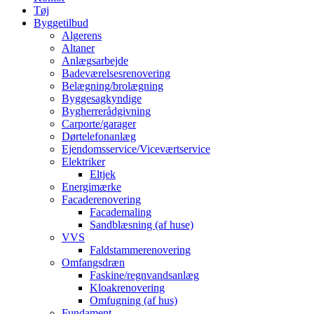
Tøj
Byggetilbud
Algerens
Altaner
Anlægsarbejde
Badeværelsesrenovering
Belægning/brolægning
Byggesagkyndige
Bygherrerådgivning
Carporte/garager
Dørtelefonanlæg
Ejendomsservice/Viceværtservice
Elektriker
Eltjek
Energimærke
Facaderenovering
Facademaling
Sandblæsning (af huse)
VVS
Faldstammerenovering
Omfangsdræn
Faskine/regnvandsanlæg
Kloakrenovering
Omfugning (af hus)
Fundament