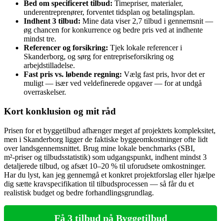
Bed om specificeret tilbud:
Timepriser, materialer,
underentreprenører, forventet tidsplan og betalingsplan.
Indhent 3 tilbud:
Mine data viser 2,7 tilbud i gennemsnit —
øg chancen for konkurrence og bedre pris ved at indhente
mindst tre.
Referencer og forsikring:
Tjek lokale referencer i
Skanderborg, og sørg for entrepriseforsikring og
arbejdstilladelse.
Fast pris vs. løbende regning:
Vælg fast pris, hvor det er
muligt — især ved veldefinerede opgaver — for at undgå
overraskelser.
Kort konklusion og mit råd
Prisen for et byggetilbud afhænger meget af projektets kompleksitet,
men i Skanderborg ligger de faktiske byggeomkostninger ofte lidt
over landsgennemsnittet. Brug mine lokale benchmarks (SBI,
m²‑priser og tilbudsstatistik) som udgangspunkt, indhent mindst 3
detaljerede tilbud, og afsæt 10–20 % til uforudsete omkostninger.
Har du lyst, kan jeg gennemgå et konkret projektforslag eller hjælpe
dig sætte kravspecifikation til tilbudsprocessen — så får du et
realistisk budget og bedre forhandlingsgrundlag.
Få 3 tilbud på Byggetilbud