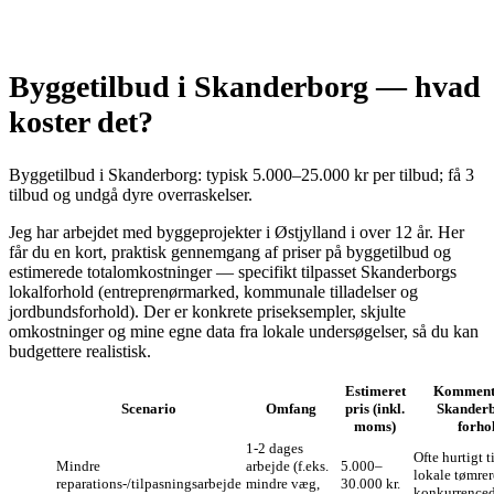
Byggetilbud i Skanderborg — hvad
koster det?
Byggetilbud i Skanderborg: typisk 5.000–25.000 kr per tilbud; få 3
tilbud og undgå dyre overraskelser.
Jeg har arbejdet med byggeprojekter i Østjylland i over 12 år. Her
får du en kort, praktisk gennemgang af priser på byggetilbud og
estimerede totalomkostninger — specifikt tilpasset Skanderborgs
lokalforhold (entreprenørmarked, kommunale tilladelser og
jordbundsforhold). Der er konkrete priseksempler, skjulte
omkostninger og mine egne data fra lokale undersøgelser, så du kan
budgettere realistisk.
Estimeret
Komment
Scenario
Omfang
pris (inkl.
Skander
moms)
forho
1‑2 dages
Ofte hurtigt t
Mind­re
arbejde (f.eks.
5.000–
lokale tømrer
reparations‑/tilpasningsarbejde
mindre væg,
30.000 kr.
konkurrenced