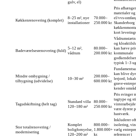
gulv, el)
Pris afhænger
materialer og
8–25 m², nye
70.000–
el/vvs‑omfan
Køkkenrenovering (komplet)
installationer
250.000 kr.
Skanderborg h
køkkenmontø
kort leverings
Vådrums­tætn
og kloaktilsl
5–12 m²,
80.000–
kan hæve pri
Badeværelses­­renovering (fuld)
vådrum
200.000 kr.
kommunale
godkendelser
typisk 1–3 ug
Fundamentsa
kan blive dyr
Mindre ombygning /
200.000–
10–30 m²
lerjord; lokal
tilbygning (udvidelse)
600.000 kr.
grave‑entrepr
kender områd
Pris svinger 
tagtype og sti
Standard villa
80.000–
Tagudskiftning (helt tag)
vinterarbejde
120–180 m²
250.000 kr.
være dyrere p
hastværk.
Inkluderer oft
Komplet
800.000–
isolering, vi
Stor totalrenovering /
boligfornyelse,
1.800.000+
vælg entrepr
modernisering
120–200 m²
kr.
referencer i