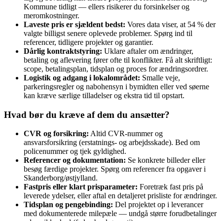
Kommune tidligt — ellers risikerer du forsinkelser og
meromkostninger.
Laveste pris er sjældent bedst:
Vores data viser, at 54 % der
valgte billigst senere oplevede problemer. Spørg ind til
referencer, tidligere projekter og garantier.
Dårlig kontraktstyring:
Uklare aftaler om ændringer,
betaling og aflevering fører ofte til konflikter. Få alt skriftligt:
scope, betalingsplan, tidsplan og proces for ændringsordrer.
Logistik og adgang i lokalområdet:
Smalle veje,
parkeringsregler og nabohensyn i bymidten eller ved søerne
kan kræve særlige tilladelser og ekstra tid til opstart.
Hvad bør du kræve af dem du ansætter?
CVR og forsikring:
Altid CVR‑nummer og
ansvarsforsikring (erstatnings- og arbejdsskade). Bed om
policenummer og tjek gyldighed.
Referencer og dokumentation:
Se konkrete billeder eller
besøg færdige projekter. Spørg om referencer fra opgaver i
Skanderborg/østjylland.
Fastpris eller klart prisparameter:
Foretræk fast pris på
leverede ydelser, eller aftal en detaljeret prisliste for ændringer.
Tidsplan og pengebinding:
Del projektet op i leverancer
med dokumenterede milepæle — undgå større forudbetalinger