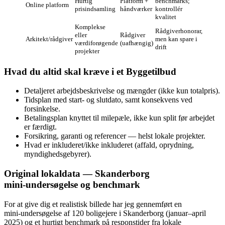
Hurtig
Platform +
benchmarks;
Online platform
prisindsamling
håndværker
kontrollér
kvalitet
Komplekse
Rådgiverhonorar,
eller
Rådgiver
Arkitekt/rådgiver
men kan spare i
værdiforøgende
(uafhængig)
drift
projekter
Hvad du altid skal kræve i et Byggetilbud
Detaljeret arbejdsbeskrivelse og mængder (ikke kun totalpris).
Tidsplan med start- og slutdato, samt konsekvens ved
forsinkelse.
Betalingsplan knyttet til milepæle, ikke kun split før arbejdet
er færdigt.
Forsikring, garanti og referencer — helst lokale projekter.
Hvad er inkluderet/ikke inkluderet (affald, oprydning,
myndighedsgebyrer).
Original lokaldata — Skanderborg
mini‑undersøgelse og benchmark
For at give dig et realistisk billede har jeg gennemført en
mini‑undersøgelse af 120 boligejere i Skanderborg (januar–april
2025) og et hurtigt benchmark på responstider fra lokale