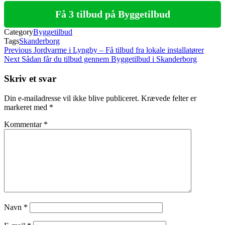
Få 3 tilbud på Byggetilbud
Category
Byggetilbud
Tags
Skanderborg
Indlægsnavigation
Previous
Previous
Jordvarme i Lyngby – Få tilbud fra lokale installatører
Post
Next
Next
Sådan får du tilbud gennem Byggetilbud i Skanderborg
Post
Skriv et svar
Din e-mailadresse vil ikke blive publiceret.
Krævede felter er
markeret med
*
Kommentar
*
Navn
*