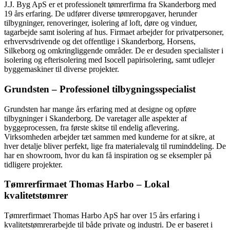
J.J. Byg ApS er et professionelt tømrerfirma fra Skanderborg med
19 års erfaring. De udfører diverse tømreropgaver, herunder
tilbygninger, renoveringer, isolering af loft, døre og vinduer,
tagarbejde samt isolering af hus. Firmaet arbejder for privatpersoner,
erhvervsdrivende og det offentlige i Skanderborg, Horsens,
Silkeborg og omkringliggende områder. De er desuden specialister i
isolering og efterisolering med Isocell papirisolering, samt udlejer
byggemaskiner til diverse projekter.
Grundsten – Professionel tilbygningsspecialist
Grundsten har mange års erfaring med at designe og opføre
tilbygninger i Skanderborg. De varetager alle aspekter af
byggeprocessen, fra første skitse til endelig aflevering.
Virksomheden arbejder tæt sammen med kunderne for at sikre, at
hver detalje bliver perfekt, lige fra materialevalg til ruminddeling. De
har en showroom, hvor du kan få inspiration og se eksempler på
tidligere projekter.
Tømrerfirmaet Thomas Harbo – Lokal
kvalitetstømrer
Tømrerfirmaet Thomas Harbo ApS har over 15 års erfaring i
kvalitetstømrerarbejde til både private og industri. De er baseret i