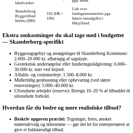
pga. ferier.
håndværker
Lidt over
Skanderborg
102 (DK =
landsgennemsnittet pga.
Byggetilbud
100)
højere lønudgifter i
Indeks (SBI)
Østjylland.
Ekstra omkostninger du skal tage med i budgettet
— Skanderborg‑specifikt
Byggesagsgebyr og ansøgninger til Skanderborg Kommune:
2.000–20.000 kr. afhængig af sagstype.
Geoteknisk undersøgelse eller funderingsrådgivning: 6.000–
30.000 kr. især ved lerjord.
Affalds- og containerleje: 1.500–8.000 kr.
Midlertidig genhusning eller opbevaring (ved større
renoveringer): 5.000–40.000 kr.
Uforudsete arbejder (reserve): Beregn 10–20 % af tilbuddet til
uforudsete forhold.
Hvordan får du bedre og mere realistiske tilbud?
Beskriv opgaven præcist:
Tegninger, fotos, ønsket
materialevalg og tidsramme — gør det let for entreprenøren at
give et fuldstændigt tilbud.