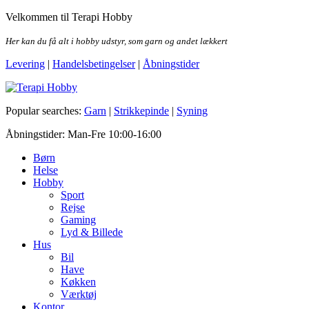
Skip
Velkommen til Terapi Hobby
to
the
Her kan du få alt i hobby udstyr, som garn og andet lækkert
content
Levering
|
Handelsbetingelser
|
Åbningstider
Terapi Hobby
Popular searches:
Garn
|
Strikkepinde
|
Syning
Åbningstider: Man-Fre 10:00-16:00
Børn
Helse
Hobby
Sport
Rejse
Gaming
Lyd & Billede
Hus
Bil
Have
Køkken
Værktøj
Kontor