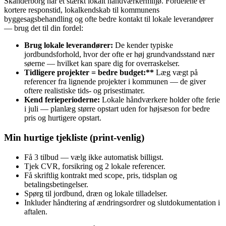
Skanderborg har et stærkt lokalt håndværkermiljø. Fordelene er
kortere responstid, lokalkendskab til kommunens
byggesagsbehandling og ofte bedre kontakt til lokale leverandører
— brug det til din fordel:
Brug lokale leverandører:
De kender typiske
jordbundsforhold, hvor der ofte er høj grundvandsstand nær
søerne — hvilket kan spare dig for overraskelser.
Tidligere projekter = bedre budget:**
Læg vægt på
referencer fra lignende projekter i kommunen — de giver
oftere realistiske tids‑ og prisestimater.
Kend ferieperioderne:
Lokale håndværkere holder ofte ferie
i juli — planlæg større opstart uden for højsæson for bedre
pris og hurtigere opstart.
Min hurtige tjekliste (print-venlig)
Få 3 tilbud — vælg ikke automatisk billigst.
Tjek CVR, forsikring og 2 lokale referencer.
Få skriftlig kontrakt med scope, pris, tidsplan og
betalingsbetingelser.
Spørg til jordbund, dræn og lokale tilladelser.
Inkluder håndtering af ændringsordrer og slutdokumentation i
aftalen.