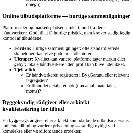
omegn).
Online tilbudsplatforme — hurtige sammenligninger
Platformsider og markedspladser samler tilbud fra flere
håndværkere. Godt til at få hurtige pristjek, men kræver stadig faglig
kontrol af tilbuddene.
Fordele:
Hurtige sammenligninger; ofte standardiserede
skabeloner; kan give gode prisindikatorer.
Ulemper:
Kvalitet kan variere; platforme tager margin eller
gebyr; lokale håndværkere uden profil kan blive udelukket.
Tjek altid:
Er håndværkeren registreret i BygGaranti eller relevant
fagregister?
Er tilbuddet detaljeret nok (timeantal, materialer,
moms)?
Byggekyndig rådgiver eller arkitekt —
kvalitetssikring før tilbud
En byggesagsrådgiver eller arkitekt kan udarbejde udbudsmateriale,
indhente tilbud og vurdere prissætning — særligt nyttigt ved
komplekse eller værdiforøgende projekter.