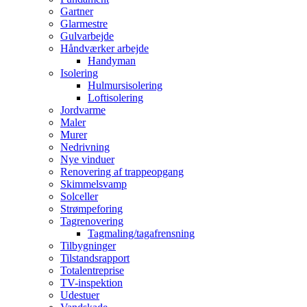
Gartner
Glarmestre
Gulvarbejde
Håndværker arbejde
Handyman
Isolering
Hulmursisolering
Loftisolering
Jordvarme
Maler
Murer
Nedrivning
Nye vinduer
Renovering af trappeopgang
Skimmelsvamp
Solceller
Strømpeforing
Tagrenovering
Tagmaling/tagafrensning
Tilbygninger
Tilstandsrapport
Totalentreprise
TV-inspektion
Udestuer