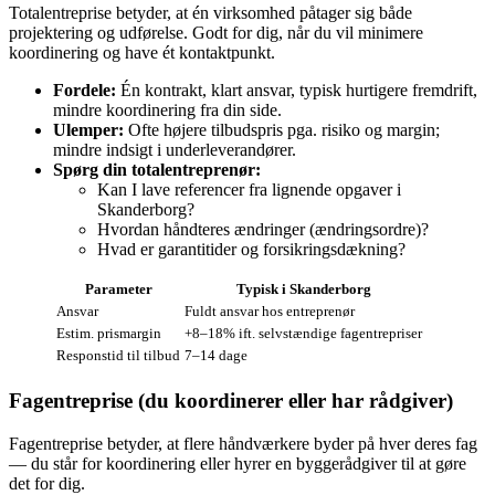
Totalentreprise betyder, at én virksomhed påtager sig både
projektering og udførelse. Godt for dig, når du vil minimere
koordinering og have ét kontaktpunkt.
Fordele:
Én kontrakt, klart ansvar, typisk hurtigere fremdrift,
mindre koordinering fra din side.
Ulemper:
Ofte højere tilbudspris pga. risiko og margin;
mindre indsigt i underleverandører.
Spørg din totalentreprenør:
Kan I lave referencer fra lignende opgaver i
Skanderborg?
Hvordan håndteres ændringer (ændringsordre)?
Hvad er garantitider og forsikringsdækning?
Parameter
Typisk i Skanderborg
Ansvar
Fuldt ansvar hos entreprenør
Estim. prismargin
+8–18% ift. selvstændige fagentrepriser
Responstid til tilbud
7–14 dage
Fagentreprise (du koordinerer eller har rådgiver)
Fagentreprise betyder, at flere håndværkere byder på hver deres fag
— du står for koordinering eller hyrer en byggerådgiver til at gøre
det for dig.