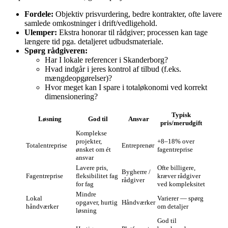
Fordele:
Objektiv prisvurdering, bedre kontrakter, ofte lavere
samlede omkostninger i drift/vedligehold.
Ulemper:
Ekstra honorar til rådgiver; processen kan tage
længere tid pga. detaljeret udbudsmateriale.
Spørg rådgiveren:
Har I lokale referencer i Skanderborg?
Hvad indgår i jeres kontrol af tilbud (f.eks.
mængdeopgørelser)?
Hvor meget kan I spare i totaløkonomi ved korrekt
dimensionering?
Typisk
Løsning
God til
Ansvar
pris/merudgift
Komplekse
projekter,
+8–18% over
Totalentreprise
Entreprenør
ønsket om ét
fagentreprise
ansvar
Lavere pris,
Ofte billigere,
Bygherre /
Fagentreprise
fleksibilitet fag
kræver rådgiver
rådgiver
for fag
ved kompleksitet
Mindre
Lokal
Varierer — spørg
opgaver, hurtig
Håndværker
håndværker
om detaljer
løsning
God til