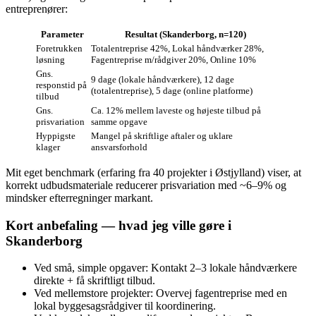
entreprenører:
Parameter
Resultat (Skanderborg, n=120)
Foretrukken
Totalentreprise 42%, Lokal håndværker 28%,
løsning
Fagentreprise m/rådgiver 20%, Online 10%
Gns.
9 dage (lokale håndværkere), 12 dage
responstid på
(totalentreprise), 5 dage (online platforme)
tilbud
Gns.
Ca. 12% mellem laveste og højeste tilbud på
prisvariation
samme opgave
Hyppigste
Mangel på skriftlige aftaler og uklare
klager
ansvarsforhold
Mit eget benchmark (erfaring fra 40 projekter i Østjylland) viser, at
korrekt udbudsmateriale reducerer prisvariation med ~6–9% og
mindsker efterregninger markant.
Kort anbefaling — hvad jeg ville gøre i
Skanderborg
Ved små, simple opgaver: Kontakt 2–3 lokale håndværkere
direkte + få skriftligt tilbud.
Ved mellemstore projekter: Overvej fagentreprise med en
lokal byggesagsrådgiver til koordinering.