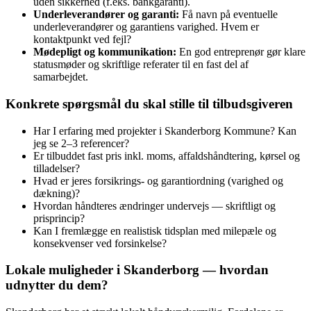
uden sikkerhed (f.eks. bankgaranti).
Underleverandører og garanti:
Få navn på eventuelle
underleverandører og garantiens varighed. Hvem er
kontaktpunkt ved fejl?
Mødepligt og kommunikation:
En god entreprenør gør klare
statusmøder og skriftlige referater til en fast del af
samarbejdet.
Konkrete spørgsmål du skal stille til tilbudsgiveren
Har I erfaring med projekter i Skanderborg Kommune? Kan
jeg se 2–3 referencer?
Er tilbuddet fast pris inkl. moms, affaldshåndtering, kørsel og
tilladelser?
Hvad er jeres forsikrings‑ og garantiordning (varighed og
dækning)?
Hvordan håndteres ændringer undervejs — skriftligt og
prisprincip?
Kan I fremlægge en realistisk tidsplan med milepæle og
konsekvenser ved forsinkelse?
Lokale muligheder i Skanderborg — hvordan
udnytter du dem?