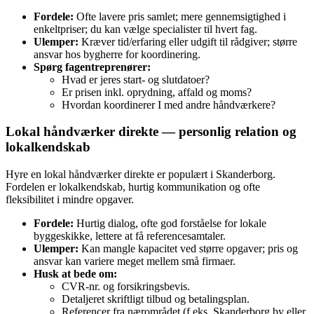
Fordele:
Ofte lavere pris samlet; mere gennemsigtighed i
enkeltpriser; du kan vælge specialister til hvert fag.
Ulemper:
Kræver tid/erfaring eller udgift til rådgiver; større
ansvar hos bygherre for koordinering.
Spørg fagentreprenører:
Hvad er jeres start‑ og slutdatoer?
Er prisen inkl. oprydning, affald og moms?
Hvordan koordinerer I med andre håndværkere?
Lokal håndværker direkte — personlig relation og
lokalkendskab
Hyre en lokal håndværker direkte er populært i Skanderborg.
Fordelen er lokalkendskab, hurtig kommunikation og ofte
fleksibilitet i mindre opgaver.
Fordele:
Hurtig dialog, ofte god forståelse for lokale
byggeskikke, lettere at få referencesamtaler.
Ulemper:
Kan mangle kapacitet ved større opgaver; pris og
ansvar kan variere meget mellem små firmaer.
Husk at bede om:
CVR‑nr. og forsikringsbevis.
Detaljeret skriftligt tilbud og betalingsplan.
Referencer fra nærområdet (f.eks. Skanderborg by eller