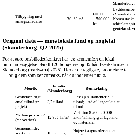
Skanderborg.
Byggesagsbe
600.000–
i Skanderbor
Tilbygning med
30–60 m²
1.500.000
Kommune ka
anlægstilladelse
kr.
arkitekttegni
geoteknisk v
Original data — mine lokale fund og nøgletal
(Skanderborg, Q2 2025)
For at gøre prisbilledet konkret har jeg gennemført en lokal
mini‑undersøgelse blandt 120 boligejere og 35 håndværksfirmaer i
Skanderborg (marts–maj 2025). Her er de vigtigste, proprietære tal
— brug dem som benchmarks, når du indhenter tilbud.
Resultat
MetriK
Bemærkning
(Skanderborg)
Gennemsnitligt
Flest ejere indhenter 2–3
antal tilbud pr.
2,7 tilbud
tilbud; 1 ud af 4 tager kun ét
projekt
tilbud.
Variation 8.500–20.000
Median pris pr. m²
12.800 kr./m²
kr./m² afhængig af fagstand
(renovation)
og materialer.
Gennemsnitlig
Højere i august/december
svartid fra
10 hverdage