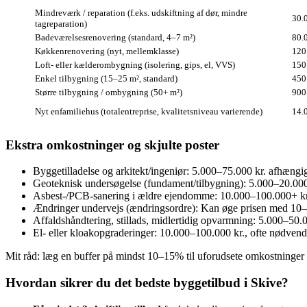
Mindreværk / reparation (f.eks. udskiftning af dør, mindre
30.
tagreparation)
Badeværelsesrenovering (standard, 4–7 m²)
80.
Køkkenrenovering (nyt, mellemklasse)
120
Loft- eller kælderombygning (isolering, gips, el, VVS)
150
Enkel tilbygning (15–25 m², standard)
450
Større tilbygning / ombygning (50+ m²)
900
Nyt enfamiliehus (totalentreprise, kvalitetsniveau varierende)
14.
Ekstra omkostninger og skjulte poster
Byggetilladelse og arkitekt/ingeniør: 5.000–75.000 kr. afhængi
Geoteknisk undersøgelse (fundament/tilbygning): 5.000–20.000
Asbest-/PCB-sanering i ældre ejendomme: 10.000–100.000+ kr.
Ændringer undervejs (ændringsordre): Kan øge prisen med 10–3
Affaldshåndtering, stillads, midlertidig opvarmning: 5.000–50
El- eller kloakopgraderinger: 10.000–100.000 kr., ofte nødvendi
Mit råd: læg en buffer på mindst 10–15% til uforudsete omkostninger
Hvordan sikrer du det bedste byggetilbud i Skive?