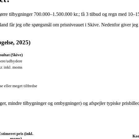
tørre tilbygninger 700.000–1.500.000 kr.; få 3 tilbud og regn med 10–1
and får jeg ofte spørgsmål om prisniveauet i Skive. Nedenfor giver jeg 
gelse, 2025)
sultat (Skive)
jere/udbydere
r. inkl. moms
se eller meget tilfredse
inger, mindre tilbygninger og ombygninger) og afspejler typiske prisb
Estimeret pris (inkl.
Kom
moms)