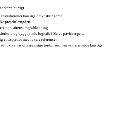
e starte hurtigt.
e installationer kan øge omkostningerne.
irke projektlængden.
ere pga. afrensning/afdækning.
forhold og byggeplads-logistik i Skive påvirker pris.
lg entreprenør med lokale referencer.
hed; Skive har ofte gunstige jordpriser, men vinterarbejde kan øge