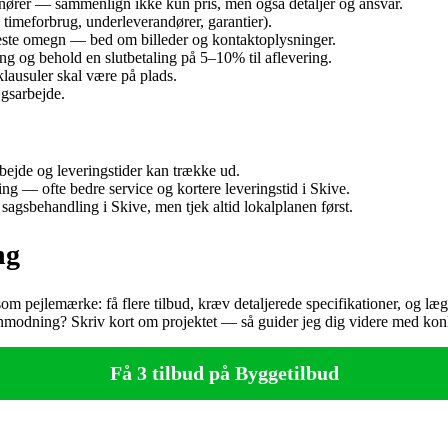
renører — sammenlign ikke kun pris, men også detaljer og ansvar.
, timeforbrug, underleverandører, garantier).
meste omegn — bed om billeder og kontaktoplysninger.
ing og behold en slutbetaling på 5–10% til aflevering.
lausuler skal være på plads.
ægsarbejde.
ejde og leveringstider kan trække ud.
ng — ofte bedre service og kortere leveringstid i Skive.
gsbehandling i Skive, men tjek altid lokalplanen først.
ng
som pejlemærke: få flere tilbud, kræv detaljerede specifikationer, og l
in anmodning? Skriv kort om projektet — så guider jeg dig videre med konk
Få 3 tilbud på Byggetilbud