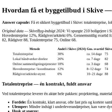
Hvordan få et byggetilbud i Skive —
Answer capsule:
Få et sikkert byggetilbud i Skive: totalentreprise, 
Original data — SkiveByg‑indsigt 2024:
Vi spurgte 210 boligejere i 
Hovedentreprise 12%, Rådgiver/arkitekt 6%. Gennemsnitlig svartid for 
82, Rådgiver 88, Totalentreprise 75, Online 68.
Metode
Andel i Skive (2024)
Gns. svartid
Skive
Totalentreprise
38%
ca. 14 dage
75
Lokal håndværker direkte
26%
ca. 7 dage
82
Online sammenligningstjenester
18%
ca. 3 dage
68
Hovedentreprise / koordination
12%
8–12 dage
74
Rådgiver/arkitekt‑styret
6%
10–21 dage
88
Totalentreprise — én kontrakt, fuldt ansvar
Ved totalentreprise leverer én aktør hele pakken: projektering, materia
Fordele:
Én kontrakt, klart ansvar, ofte fast pris og kortere saml
Ulemper:
Mindre indsigt i underleverandørpriser, kan være dyre
Husk at spørge: