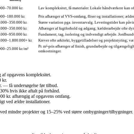
000–70.000 kr.
Lav kompleksitet, få materialer. Lokale håndværkere kan oft
000–180.000 kr.
Pris afhænger af VVS-omfang, fliser og installationer; ældr
.000–350.000 kr.
Større variation pga. inventarvalg. Leveringstider kan påv
.000–350.000 kr.
Afhænger af fugtforhold og adgang; kælderarbejde ofte dyr
.000–950.000 kr.
Fundament, tag, isolering og indvendigt arbejde. Jordbunds
.000–1.800.000+ kr.
Krever ofte arkitekt, byggetilladelser og projektstyring; væ
Pr. m²-pris afhænger af finish, grundarbejde og tilgængelig
000–25.000 kr./m²
omkostninger.
g af opgavens kompleksitet.
 kr.
 — få undersøgelse før tilbud.
0% hvis ikke aftalt på forhånd.
.000 kr. afhængig af opgavens omfang.
gt ved ældre installationer.
 ved mindre projekter og 15–25% ved større ombygninger/tilbygninger.