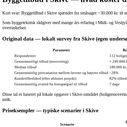
Kort svar: Byggetilbud i Skive spænder fra småsager ~30.000 kr. til s
Som byggeteknisk rådgiver med mange års erfaring i Midt- og Vestjyll
overraskelser.
Original data — lokalt survey fra Skive (egen undersø
Parameter
Re
Respondenter
112 bolige
Gennemsnitligt tilbud (renovering)
≈ 240.000 k
Median tilbud
180.000 kr.
Gennemsnitlig prisvariation mellem laveste og højeste tilbud
~28%
Kundetilfredshed (efter afsluttet projekt)
82% tilfred
Gennemsnitlig svartid fra forespørgsel til tilbud
7 dage
Disse tal er baseret på lokale opgaver i Skive-området (boligrenover
unik.
Priseksempler — typiske scenarier i Skive
Scenario