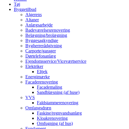
Tøj
Byggetilbud
Algerens
Altaner
Anlægsarbejde
Badeværelsesrenovering
Belægning/brolægning
Byggesagkyndige
Bygherrerådgivning
Carporte/garager
Dørtelefonanlæg
Ejendomsservice/Viceværtservice
Elektriker
Eltjek
Energimærke
Facaderenovering
Facademaling
Sandblæsning (af huse)
VVS
Faldstammerenovering
Omfangsdræn
Faskine/regnvandsanlæg
Kloakrenovering
Omfugning (af hus)
Fundament