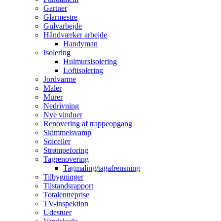
Gartner
Glarmestre
Gulvarbejde
Håndværker arbejde
Handyman
Isolering
Hulmursisolering
Loftisolering
Jordvarme
Maler
Murer
Nedrivning
Nye vinduer
Renovering af trappeopgang
Skimmelsvamp
Solceller
Strømpeforing
Tagrenovering
Tagmaling/tagafrensning
Tilbygninger
Tilstandsrapport
Totalentreprise
TV-inspektion
Udestuer