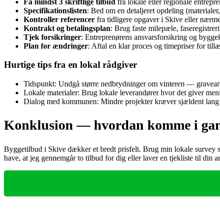
Få mindst 3 skriftlige tilbud
fra lokale eller regionale entrep
Specifikationslisten
: Bed om en detaljeret opdeling (materialer
Kontroller referencer
fra tidligere opgaver i Skive eller nær
Kontrakt og betalingsplan
: Brug faste milepæle, faseregistrer
Tjek forsikringer
: Entreprenørens ansvarsforsikring og byggek
Plan for ændringer
: Aftal en klar proces og timepriser for till
Hurtige tips fra en lokal rådgiver
Tidspunkt: Undgå større nedbrydninger om vinteren — gravearb
Lokale materialer: Brug lokale leverandører hvor det giver meni
Dialog med kommunen: Mindre projekter kræver sjældent lang sa
Konklusion — hvordan komme i ga
Byggetilbud i Skive dækker et bredt prisfelt. Brug min lokale survey 
have, at jeg gennemgår to tilbud for dig eller laver en tjekliste til d