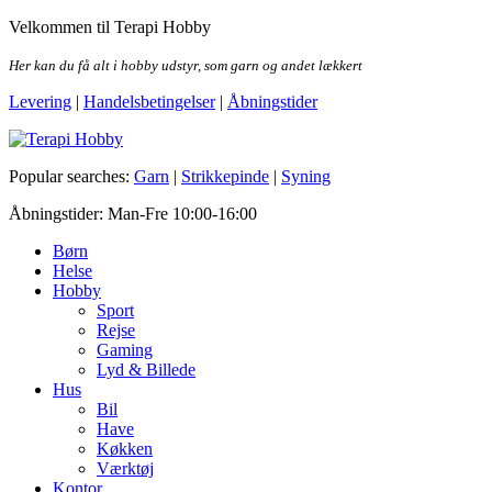
Skip
Velkommen til Terapi Hobby
to
the
Her kan du få alt i hobby udstyr, som garn og andet lækkert
content
Levering
|
Handelsbetingelser
|
Åbningstider
Terapi Hobby
Popular searches:
Garn
|
Strikkepinde
|
Syning
Åbningstider: Man-Fre 10:00-16:00
Børn
Helse
Hobby
Sport
Rejse
Gaming
Lyd & Billede
Hus
Bil
Have
Køkken
Værktøj
Kontor