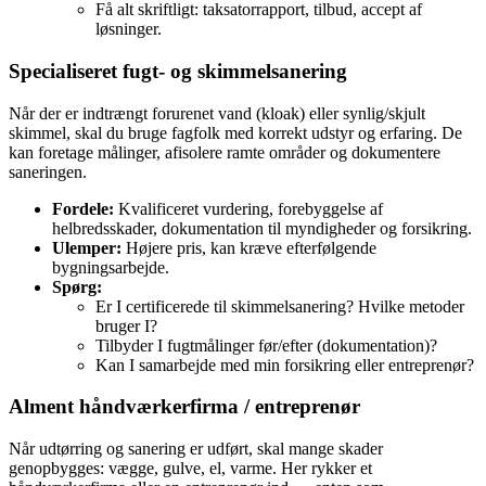
Få alt skriftligt: taksatorrapport, tilbud, accept af
løsninger.
Specialiseret fugt‑ og skimmelsanering
Når der er indtrængt forurenet vand (kloak) eller synlig/skjult
skimmel, skal du bruge fagfolk med korrekt udstyr og erfaring. De
kan foretage målinger, afisolere ramte områder og dokumentere
saneringen.
Fordele:
Kvalificeret vurdering, forebyggelse af
helbredsskader, dokumentation til myndigheder og forsikring.
Ulemper:
Højere pris, kan kræve efterfølgende
bygningsarbejde.
Spørg:
Er I certificerede til skimmelsanering? Hvilke metoder
bruger I?
Tilbyder I fugtmålinger før/efter (dokumentation)?
Kan I samarbejde med min forsikring eller entreprenør?
Alment håndværkerfirma / entreprenør
Når udtørring og sanering er udført, skal mange skader
genopbygges: vægge, gulve, el, varme. Her rykker et