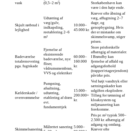
vask
(0,5–2 m²)
Storkøbenhavn kan
være i den høje ende.
Kræver ofte åbning af
Udtørring af
væg, affugtning 2–7
væg/gulv,
dage, og
Skjult rørbrud i
10.000–
indkapsling,
genopbygning. Hvis
lejlighed
45.000 kr.
reetablering 2–6
der er mistanke om
m²
skimmelsvamp, stiger
prisen.
Store prisforskelle
Fjernelse af
afhængig af materialer.
eksisterende
Badeværelse
60.000–
I Brøndby kan
badeværelse, nye
totalrenovering
160.000
fjernelse af affald og
fliser,
pga. fugtskade
kr.
adgangsforhold
vådrumsmembran,
(trapper/etageejendom)
VVS og elektriker
påvirke pris.
Ved højt vandtryk eller
Pumpning,
sætningsskader kan
afsaltning,
15.000–
udgiften eksplodere.
Kælderskade /
udtørring,
200.000+
Tillæg for tømning af
oversvømmelse
etablering af dræn
kr.
kloaksystem og
evt.
miljøsanering kan
fundamenttjek
forekomme.
Pris pr. m² typisk 500–
2.500 kr. afhængig af
adgang og omfang.
Målrettet sanering
5.000–
Skimmelsanering
Kræver ofte