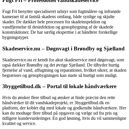
Fugt Fri – Professionel vandskadeservice
Fugt Fri benytter specialiseret udstyr som fugtmålere og infrarøde
kameraer til at fastslå skadens omfang, både synlige og skjulte
skader. De dækker hele processen fra skadeinspektion og
vandfjernelse til desinfektion og genopbygning af de skadede
konstruktioner. De har særlig ekspertise i at håndtere forskellige
bygningstyper.
Skadeservice.nu – Døgnvagt i Brøndby og Sjælland
Skadeservice.nu er kendt for akut skadeservice med døgnvagt, som
også dækker Brøndby og det øvrige Sjælland. De tilbyder hurtig
fjernelse af vand, affugtning og reparationer, hvilket sikrer, at skaden
begrænses og genopbygningen kan starte så hurtigt som muligt.
3byggetilbud.dk – Portal til lokale håndværkere
Hvis du ønsker flere tilbud og ønsker at finde præcist den rette
håndværker til dit vandskadeprojekt, er 3byggetilbud.dk en
platform, der kobler dig med lokale og godkendte håndværkere. Her
kan du modtage flere tilbud på opgaven og vælge ud fra pris og
tidligere kundevurderinger. En god løsning, hvis du vil sammenligne
kvalitet og service.