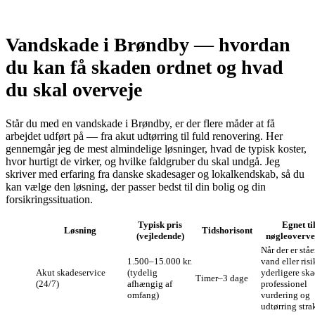
Vandskade i Brøndby — hvordan
du kan få skaden ordnet og hvad
du skal overveje
Står du med en vandskade i Brøndby, er der flere måder at få
arbejdet udført på — fra akut udtørring til fuld renovering. Her
gennemgår jeg de mest almindelige løsninger, hvad de typisk koster,
hvor hurtigt de virker, og hvilke faldgruber du skal undgå. Jeg
skriver med erfaring fra danske skadesager og lokalkendskab, så du
kan vælge den løsning, der passer bedst til din bolig og din
forsikringssituation.
Typisk pris
Egnet til
Løsning
Tids­horisont
(vejledende)
nøgleoverve
Når der er stå
1.500–15.000 kr.
vand eller risi
Akut skadeservice
(tydelig
yderligere ska
Timer–3 dage
(24/7)
afhængig af
professionel
omfang)
vurdering og
udtørring stra