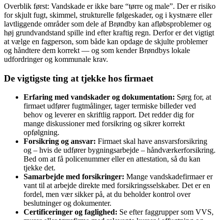
Overblik først: Vandskade er ikke bare “tørre og male”. Der er risiko
for skjult fugt, skimmel, strukturelle følgeskader, og i kystnære eller
lavtliggende områder som dele af Brøndby kan afløbsproblemer og
høj grundvandstand spille ind efter kraftig regn. Derfor er det vigtigt
at vælge en fagperson, som både kan opdage de skjulte problemer
og håndtere dem korrekt — og som kender Brøndbys lokale
udfordringer og kommunale krav.
De vigtigste ting at tjekke hos firmaet
Erfaring med vandskader og dokumentation:
Sørg for, at
firmaet udfører fugtmålinger, tager termiske billeder ved
behov og leverer en skriftlig rapport. Det redder dig for
mange diskussioner med forsikring og sikrer korrekt
opfølgning.
Forsikring og ansvar:
Firmaet skal have ansvarsforsikring
og – hvis de udfører bygningsarbejde – håndværkerforsikring.
Bed om at få policenummer eller en attestation, så du kan
tjekke det.
Samarbejde med forsikringer:
Mange vandskadefirmaer er
vant til at arbejde direkte med forsikringsselskaber. Det er en
fordel, men vær sikker på, at du beholder kontrol over
beslutninger og dokumenter.
Certificeringer og faglighed:
Se efter faggrupper som VVS,