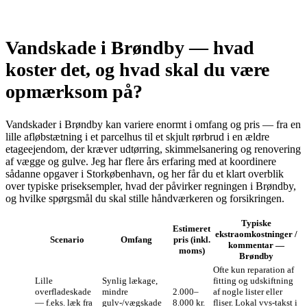
Vandskade i Brøndby — hvad
koster det, og hvad skal du være
opmærksom på?
Vandskader i Brøndby kan variere enormt i omfang og pris — fra en
lille afløbstætning i et parcelhus til et skjult rørbrud i en ældre
etageejendom, der kræver udtørring, skimmelsanering og renovering
af vægge og gulve. Jeg har flere års erfaring med at koordinere
sådanne opgaver i Storkøbenhavn, og her får du et klart overblik
over typiske priseksempler, hvad der påvirker regningen i Brøndby,
og hvilke spørgsmål du skal stille håndværkeren og forsikringen.
Typiske
Estimeret
ekstraomkostninger /
Scenario
Omfang
pris (inkl.
kommentar —
moms)
Brøndby
Ofte kun reparation af
Lille
Synlig lækage,
fitting og udskiftning
overfladeskade
mindre
2.000–
af nogle lister eller
— f.eks. læk fra
gulv-/vægskade
8.000 kr.
fliser. Lokal vvs-takst i