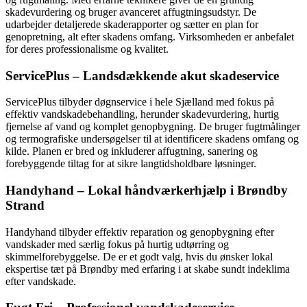
skadevurdering og bruger avanceret affugtningsudstyr. De
udarbejder detaljerede skaderapporter og sætter en plan for
genopretning, alt efter skadens omfang. Virksomheden er anbefalet
for deres professionalisme og kvalitet.
ServicePlus – Landsdækkende akut skadeservice
ServicePlus tilbyder døgnservice i hele Sjælland med fokus på
effektiv vandskadebehandling, herunder skadevurdering, hurtig
fjernelse af vand og komplet genopbygning. De bruger fugtmålinger
og termografiske undersøgelser til at identificere skadens omfang og
kilde. Planen er bred og inkluderer affugtning, sanering og
forebyggende tiltag for at sikre langtidsholdbare løsninger.
Handyhand – Lokal håndværkerhjælp i Brøndby
Strand
Handyhand tilbyder effektiv reparation og genopbygning efter
vandskader med særlig fokus på hurtig udtørring og
skimmelforebyggelse. De er et godt valg, hvis du ønsker lokal
ekspertise tæt på Brøndby med erfaring i at skabe sundt indeklima
efter vandskade.