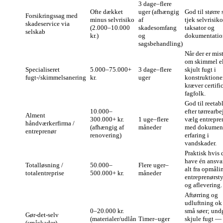
3 dage–flere
Ofte dækket
uger (afhængig
God til større
Forsikringssag med
minus selvrisiko
af
tjek selvrisiko
skadeservice via
(2.000–10.000
skadesomfang
taksator og
selskab
kr.)
og
dokumentatio
sagsbehandling)
Når der er mis
om skimmel el
Specialiseret
5.000–75.000+
3 dage–flere
skjult fugt i
fugt‑/skimmel­sanering
kr.
uger
konstruktione
kræver certifi
fagfolk.
God til reetab
10.000–
efter tørrearbe
Alment
300.000+ kr.
1 uge–flere
vælg entrepre
håndværkerfirma /
(afhængig af
måneder
med dokument
entreprenør
renovering)
erfaring i
vandskader.
Praktisk hvis 
have én ansvar
Totalløsning /
50.000–
Flere uger–
alt fra opmålin
totalentreprise
500.000+ kr.
måneder
entreprenørst
og aflevering.
Aftørring og
udluftning ok 
0–20.000 kr.
små søer; und
Gør‑det‑selv
(materialer/udlån
Timer–uger
skjule fugt —
(småskader)