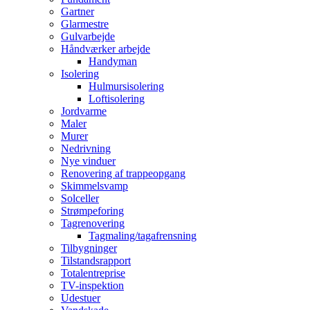
Gartner
Glarmestre
Gulvarbejde
Håndværker arbejde
Handyman
Isolering
Hulmursisolering
Loftisolering
Jordvarme
Maler
Murer
Nedrivning
Nye vinduer
Renovering af trappeopgang
Skimmelsvamp
Solceller
Strømpeforing
Tagrenovering
Tagmaling/tagafrensning
Tilbygninger
Tilstandsrapport
Totalentreprise
TV-inspektion
Udestuer