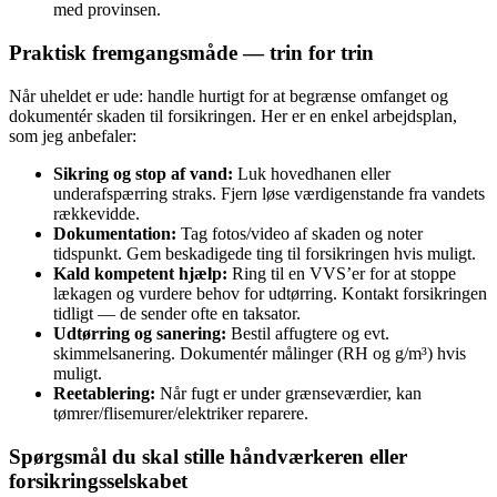
med provinsen.
Praktisk fremgangsmåde — trin for trin
Når uheldet er ude: handle hurtigt for at begrænse omfanget og
dokumentér skaden til forsikringen. Her er en enkel arbejdsplan,
som jeg anbefaler:
Sikring og stop af vand:
Luk hovedhanen eller
underafspærring straks. Fjern løse værdi­genstande fra vandets
rækkevidde.
Dokumentation:
Tag fotos/video af skaden og noter
tidspunkt. Gem beskadigede ting til forsikringen hvis muligt.
Kald kompetent hjælp:
Ring til en VVS’er for at stoppe
lækagen og vurdere behov for udtørring. Kontakt forsikringen
tidligt — de sender ofte en taksator.
Udtørring og sanering:
Bestil affugtere og evt.
skimmelsanering. Dokumentér målinger (RH og g/m³) hvis
muligt.
Reetablering:
Når fugt er under grænseværdier, kan
tømrer/flisemurer/elektriker reparere.
Spørgsmål du skal stille håndværkeren eller
forsikringsselskabet