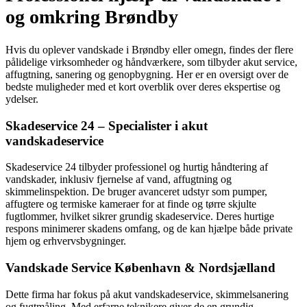
og omkring Brøndby
Hvis du oplever vandskade i Brøndby eller omegn, findes der flere
pålidelige virksomheder og håndværkere, som tilbyder akut service,
affugtning, sanering og genopbygning. Her er en oversigt over de
bedste muligheder med et kort overblik over deres ekspertise og
ydelser.
Skadeservice 24 – Specialister i akut
vandskadeservice
Skadeservice 24 tilbyder professionel og hurtig håndtering af
vandskader, inklusiv fjernelse af vand, affugtning og
skimmelinspektion. De bruger avanceret udstyr som pumper,
affugtere og termiske kameraer for at finde og tørre skjulte
fugtlommer, hvilket sikrer grundig skadeservice. Deres hurtige
respons minimerer skadens omfang, og de kan hjælpe både private
hjem og erhvervsbygninger.
Vandskade Service København & Nordsjælland
Dette firma har fokus på akut vandskadeservice, skimmelsanering
og fugtmåling. Med erfarne teknikere giver de en grundig