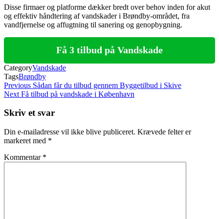
Disse firmaer og platforme dækker bredt over behov inden for akut
og effektiv håndtering af vandskader i Brøndby-området, fra
vandfjernelse og affugtning til sanering og genopbygning.
Få 3 tilbud på Vandskade
Category
Vandskade
Tags
Brøndby
Indlægsnavigation
Previous
Previous
Sådan får du tilbud gennem Byggetilbud i Skive
Post
Next
Next
Få tilbud på vandskade i København
Post
Skriv et svar
Din e-mailadresse vil ikke blive publiceret.
Krævede felter er
markeret med
*
Kommentar
*