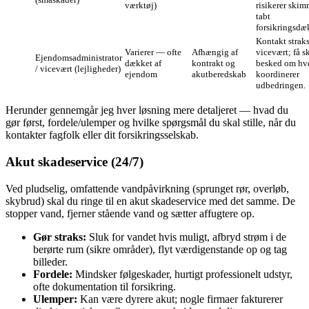
værktøj)
risikerer skim
tabt
forsikringsdæ
Kontakt strak
Varierer — ofte
Afhængig af
vicevært; få sk
Ejendomsadministrator
dækket af
kontrakt og
besked om hv
/ vicevært (lejligheder)
ejendom
akutberedskab
koordinerer
udbedringen.
Herunder gennemgår jeg hver løsning mere detaljeret — hvad du
gør først, fordele/ulemper og hvilke spørgsmål du skal stille, når du
kontakter fagfolk eller dit forsikringsselskab.
Akut skadeservice (24/7)
Ved pludselig, omfattende vandpåvirkning (sprunget rør, overløb,
skybrud) skal du ringe til en akut skadeservice med det samme. De
stopper vand, fjerner stående vand og sætter affugtere op.
Gør straks:
Sluk for vandet hvis muligt, afbryd strøm i de
berørte rum (sikre områder), flyt værdigenstande op og tag
billeder.
Fordele:
Mindsker følgeskader, hurtigt professionelt udstyr,
ofte dokumentation til forsikring.
Ulemper:
Kan være dyrere akut; nogle firmaer fakturerer