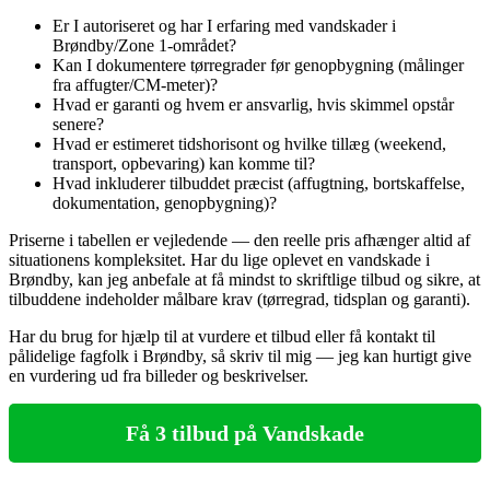
Er I autoriseret og har I erfaring med vandskader i
Brøndby/Zone 1-området?
Kan I dokumentere tørregrader før genopbygning (målinger
fra affugter/CM-meter)?
Hvad er garanti og hvem er ansvarlig, hvis skimmel opstår
senere?
Hvad er estimeret tidshorisont og hvilke tillæg (weekend,
transport, opbevaring) kan komme til?
Hvad inkluderer tilbuddet præcist (affugtning, bortskaffelse,
dokumentation, genopbygning)?
Priserne i tabellen er vejledende — den reelle pris afhænger altid af
situationens kompleksitet. Har du lige oplevet en vandskade i
Brøndby, kan jeg anbefale at få mindst to skriftlige tilbud og sikre, at
tilbuddene indeholder målbare krav (tørregrad, tidsplan og garanti).
Har du brug for hjælp til at vurdere et tilbud eller få kontakt til
pålidelige fagfolk i Brøndby, så skriv til mig — jeg kan hurtigt give
en vurdering ud fra billeder og beskrivelser.
Få 3 tilbud på Vandskade