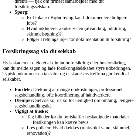
direkte — tjek om firmaet samarbejder med dit
forsikringsselskab.
Spørg:
Er I lokale i Brøndby og kan I dokumentere tidligere
jobs?
Hvad inkluderer akutservicen (afvanding, udtørring,
skimmelsøgning)?
Følger I retningslinjer for dokumentation til forsikring?
Forsikringssag via dit selskab
Hvis skaden er dækket af din indboforsikring eller husforsikring,
kan du melde sagen og lade forsikringsselskabet styre udbedringen.
Typisk ankommer en taksator og et skadeservicefirma godkendt af
selskabet.
Fordele:
Dækning af mange omkostninger, professionel
sagsbehandling, ofte koordinering af håndværkere.
Ulemper:
Selvrisiko, risiko for uenighed om omfang, længere
sagsbehandlingstid.
Vigtigt at huske:
Tag billeder før du bortskaffer beskadigede materialer
— forsikringen kan kræve bevis.
Læs policen: Hvad dækkes (rent/voldt vand, skimmel,
renovation)?