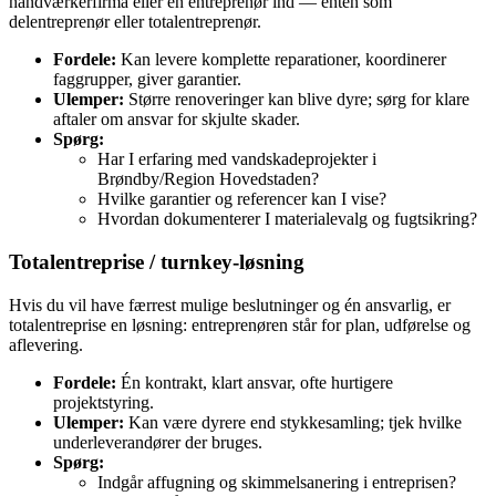
håndværkerfirma eller en entreprenør ind — enten som
delentreprenør eller totalentreprenør.
Fordele:
Kan levere komplette reparationer, koordinerer
faggrupper, giver garantier.
Ulemper:
Større renoveringer kan blive dyre; sørg for klare
aftaler om ansvar for skjulte skader.
Spørg:
Har I erfaring med vandskadeprojekter i
Brøndby/Region Hovedstaden?
Hvilke garantier og referencer kan I vise?
Hvordan dokumenterer I materialevalg og fugtsikring?
Totalentreprise / turnkey‑løsning
Hvis du vil have færrest mulige beslutninger og én ansvarlig, er
totalentreprise en løsning: entreprenøren står for plan, udførelse og
aflevering.
Fordele:
Én kontrakt, klart ansvar, ofte hurtigere
projektstyring.
Ulemper:
Kan være dyrere end stykkesamling; tjek hvilke
underleverandører der bruges.
Spørg:
Indgår affugning og skimmelsanering i entreprisen?