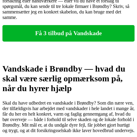
forsikring eller håndværkere — eller vil du have et forslag til
spørgsmål, du kan sende til tre lokale firmaer i Brøndby? Skriv, så
sammensætter jeg en konkret skabelon, du kan bruge med det
samme.
Få 3 tilbud på Vandskade
Vandskade i Brøndby — hvad du
skal være særlig opmærksom på,
når du hyrer hjælp
Skal du have udbedret en vandskade i Brøndby? Som din nære ven,
der tilfældigvis har arbejdet med vandskader i hele landet i mange år,
får du her en helt konkret, varm og faglig gennemgang af, hvad du
bør overveje — både i forhold til selve skaden og de lokale forhold i
Brøndby. Mit mål er, at du undgår dyre fejl, får jobbet gjort hurtigt
og trygt, og at dit forsikringsselskab ikke laver hovedbrud undervejs.