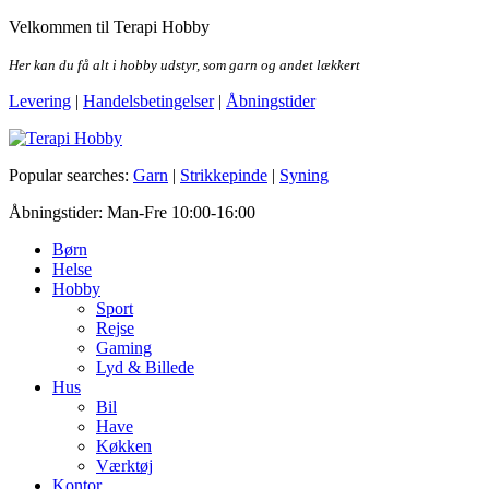
Skip
Velkommen til Terapi Hobby
to
the
Her kan du få alt i hobby udstyr, som garn og andet lækkert
content
Levering
|
Handelsbetingelser
|
Åbningstider
Terapi Hobby
Popular searches:
Garn
|
Strikkepinde
|
Syning
Åbningstider: Man-Fre 10:00-16:00
Børn
Helse
Hobby
Sport
Rejse
Gaming
Lyd & Billede
Hus
Bil
Have
Køkken
Værktøj
Kontor