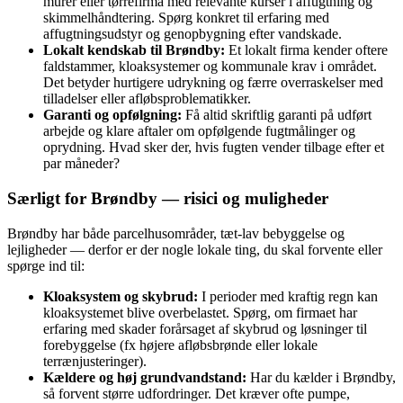
murer eller tørrefirma med relevante kurser i affugtning og
skimmelhåndtering. Spørg konkret til erfaring med
affugtningsudstyr og genopbygning efter vandskade.
Lokalt kendskab til Brøndby:
Et lokalt firma kender oftere
faldstammer, kloaksystemer og kommunale krav i området.
Det betyder hurtigere udrykning og færre overraskelser med
tilladelser eller afløbsproblematikker.
Garanti og opfølgning:
Få altid skriftlig garanti på udført
arbejde og klare aftaler om opfølgende fugtmålinger og
oprydning. Hvad sker der, hvis fugten vender tilbage efter et
par måneder?
Særligt for Brøndby — risici og muligheder
Brøndby har både parcelhusområder, tæt-lav bebyggelse og
lejligheder — derfor er der nogle lokale ting, du skal forvente eller
spørge ind til:
Kloaksystem og skybrud:
I perioder med kraftig regn kan
kloaksystemet blive overbelastet. Spørg, om firmaet har
erfaring med skader forårsaget af skybrud og løsninger til
forebyggelse (fx højere afløbsbrønde eller lokale
terrænjusteringer).
Kældere og høj grundvandstand:
Har du kælder i Brøndby,
så forvent større udfordringer. Det kræver ofte pumpe,