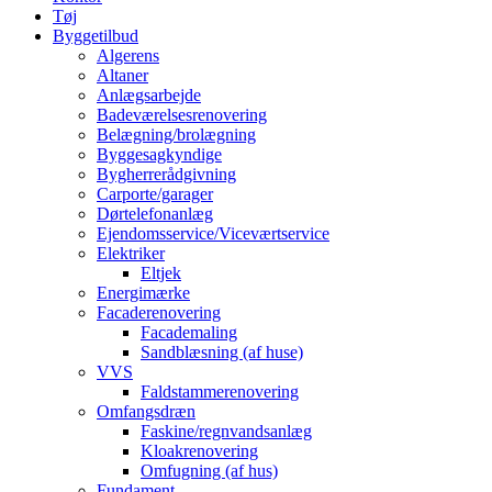
Tøj
Byggetilbud
Algerens
Altaner
Anlægsarbejde
Badeværelsesrenovering
Belægning/brolægning
Byggesagkyndige
Bygherrerådgivning
Carporte/garager
Dørtelefonanlæg
Ejendomsservice/Viceværtservice
Elektriker
Eltjek
Energimærke
Facaderenovering
Facademaling
Sandblæsning (af huse)
VVS
Faldstammerenovering
Omfangsdræn
Faskine/regnvandsanlæg
Kloakrenovering
Omfugning (af hus)
Fundament