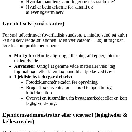
Hvordan håndteres ændringer og ekstraarbejde?
Hvad er betingelserne for garanti og
afleveringsterminer?
Gør‑det‑selv (små skader)
For små udbedringer (overfladisk vandsprøjt, mindre vand på gulv)
kan du selv redde situationen. Men vær varsom — skjult fugt kan
føre til store problemer senere.
Muligt for:
Hurtig aftørring, aflusning af tæpper, mindre
malerarbejde.
Advarsler:
Undgå at gemme våde materialer væk; tag
fugtmålinger eller få en fagmand til at tjekke ved tvivl.
Tjekliste hvis du gør det selv:
Fotodokumentér skaden før oprydning.
Brug affugter/ventilator — hold temperatur og
luftcirkulation.
Overvej en fugtmåling fra byggemarkedet eller en kort
faglig vurdering.
Ejendomsadministrator eller vicevært (lejligheder &
fællesarealer)