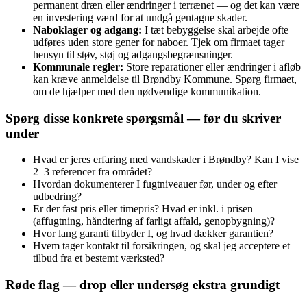
permanent dræn eller ændringer i terrænet — og det kan være
en investering værd for at undgå gentagne skader.
Naboklager og adgang:
I tæt bebyggelse skal arbejde ofte
udføres uden store gener for naboer. Tjek om firmaet tager
hensyn til støv, støj og adgangsbegrænsninger.
Kommunale regler:
Store reparationer eller ændringer i afløb
kan kræve anmeldelse til Brøndby Kommune. Spørg firmaet,
om de hjælper med den nødvendige kommunikation.
Spørg disse konkrete spørgsmål — før du skriver
under
Hvad er jeres erfaring med vandskader i Brøndby? Kan I vise
2–3 referencer fra området?
Hvordan dokumenterer I fugtniveauer før, under og efter
udbedring?
Er der fast pris eller timepris? Hvad er inkl. i prisen
(affugtning, håndtering af farligt affald, genopbygning)?
Hvor lang garanti tilbyder I, og hvad dækker garantien?
Hvem tager kontakt til forsikringen, og skal jeg acceptere et
tilbud fra et bestemt værksted?
Røde flag — drop eller undersøg ekstra grundigt