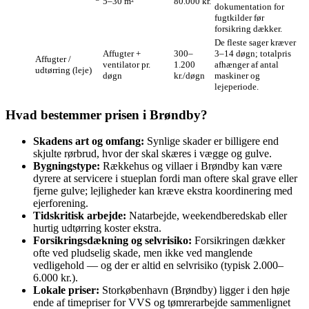
5–30 m²
80.000 kr.
dokumentation for
fugtkilder før
forsikring dækker.
De fleste sager kræver
Affugter +
300–
3–14 døgn; totalpris
Affugter /
ventilator pr.
1.200
afhænger af antal
udtørring (leje)
døgn
kr./døgn
maskiner og
lejeperiode.
Hvad bestemmer prisen i Brøndby?
Skadens art og omfang:
Synlige skader er billigere end
skjulte rørbrud, hvor der skal skæres i vægge og gulve.
Bygningstype:
Rækkehus og villaer i Brøndby kan være
dyrere at servicere i stueplan fordi man oftere skal grave eller
fjerne gulve; lejligheder kan kræve ekstra koordinering med
ejerforening.
Tidskritisk arbejde:
Natarbejde, weekendberedskab eller
hurtig udtørring koster ekstra.
Forsikringsdækning og selvrisiko:
Forsikringen dækker
ofte ved pludselig skade, men ikke ved manglende
vedligehold — og der er altid en selvrisiko (typisk 2.000–
6.000 kr.).
Lokale priser:
Storkøbenhavn (Brøndby) ligger i den høje
ende af timepriser for VVS og tømrerarbejde sammenlignet