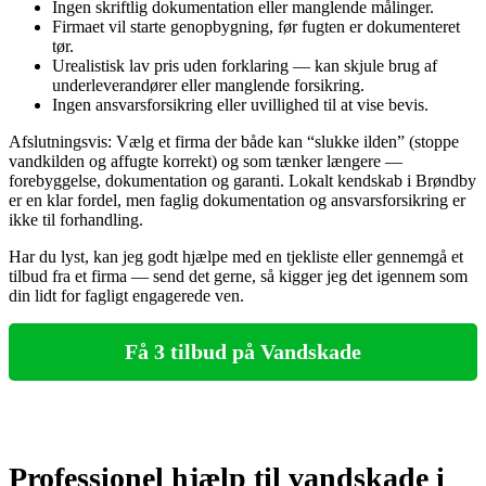
Ingen skriftlig dokumentation eller manglende målinger.
Firmaet vil starte genopbygning, før fugten er dokumenteret
tør.
Urealistisk lav pris uden forklaring — kan skjule brug af
underleverandører eller manglende forsikring.
Ingen ansvarsforsikring eller uvillighed til at vise bevis.
Afslutningsvis: Vælg et firma der både kan “slukke ilden” (stoppe
vandkilden og affugte korrekt) og som tænker længere —
forebyggelse, dokumentation og garanti. Lokalt kendskab i Brøndby
er en klar fordel, men faglig dokumentation og ansvarsforsikring er
ikke til forhandling.
Har du lyst, kan jeg godt hjælpe med en tjekliste eller gennemgå et
tilbud fra et firma — send det gerne, så kigger jeg det igennem som
din lidt for fagligt engagerede ven.
Få 3 tilbud på Vandskade
Professionel hjælp til vandskade i