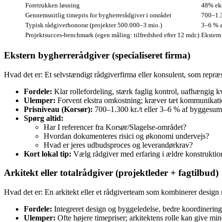
Foretrukken løsning
48% eks
Gennemsnitlig timepris for bygherrerådgiver i området
700–1.3
Typisk rådgiverhonorar (projekter 500.000–3 mio.)
3–6 % a
Projektsucces‑benchmark (egen måling: tilfredshed efter 12 mdr.)
Ekstern
Ekstern bygherrerådgiver (specialiseret firma)
Hvad det er: Et selvstændigt rådgiverfirma eller konsulent, som repræ
Fordele:
Klar rollefordeling, stærk faglig kontrol, uafhængig k
Ulemper:
Forvent ekstra omkostning; kræver tæt kommunikatio
Prisniveau (Korsør):
700–1.300 kr./t eller 3–6 % af byggesum.
Spørg altid:
Har I referencer fra Korsør/Slagelse‑området?
Hvordan dokumenteres risici og økonomi undervejs?
Hvad er jeres udbudsproces og leverandørkrav?
Kort lokal tip:
Vælg rådgiver med erfaring i ældre k­onstrukti
Arkitekt eller totalrådgiver (projektleder + fagtilbud)
Hvad det er: En arkitekt eller et rådgiverteam som kombinerer design 
Fordele:
Integreret design og byggeledelse, bedre koordinering
Ulemper:
Ofte højere timepriser; arkitektens rolle kan give m