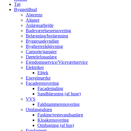
Tøj
Byggetilbud
Algerens
Altaner
Anlægsarbejde
Badeværelsesrenovering
Belægning/brolægning
Byggesagkyndige
Bygherrerådgivning
Carporte/garager
Dørtelefonanlæg
Ejendomsservice/Viceværtservice
Elektriker
Eltjek
Energimærke
Facaderenovering
Facademaling
Sandblæsning (af huse)
VVS
Faldstammerenovering
Omfangsdræn
Faskine/regnvandsanlæg
Kloakrenovering
Omfugning (af hus)
Fundament