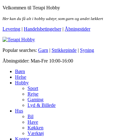
Skip
Velkommen til Terapi Hobby
to
the
Her kan du få alt i hobby udstyr, som garn og andet lækkert
content
Levering
|
Handelsbetingelser
|
Åbningstider
Terapi Hobby
Popular searches:
Garn
|
Strikkepinde
|
Syning
Åbningstider: Man-Fre 10:00-16:00
Børn
Helse
Hobby
Sport
Rejse
Gaming
Lyd & Billede
Hus
Bil
Have
Køkken
Værktøj
Kontor