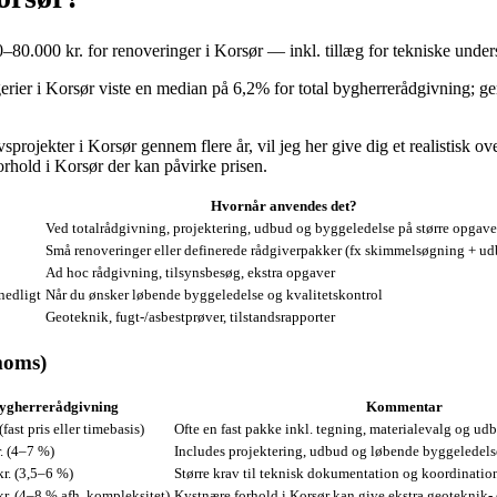
0.000 kr. for renoveringer i Korsør — inkl. tillæg for tekniske under
rier i Korsør viste en median på 6,2% for total bygherrerådgivning; ge
rojekter i Korsør gennem flere år, vil jeg her give dig et realistisk o
orhold i Korsør der kan påvirke prisen.
Hvornår anvendes det?
Ved totalrådgivning, projektering, udbud og byggeledelse på større opgave
Små renoveringer eller definerede rådgiverpakker (fx skimmelsøgning + u
Ad hoc rådgivning, tilsynsbesøg, ekstra opgaver
nedligt
Når du ønsker løbende byggeledelse og kvalitetskontrol
Geoteknik, fugt-/asbestprøver, tilstandsrapporter
moms)
bygherrerådgivning
Kommentar
fast pris eller timebasis)
Ofte en fast pakke inkl. tegning, materialevalg og ud
. (4–7 %)
Includes projektering, udbud og løbende byggeledels
r. (3,5–6 %)
Større krav til teknisk dokumentation og koordinatio
r. (4–8 % afh. kompleksitet)
Kystnære forhold i Korsør kan give ekstra geoteknik- 