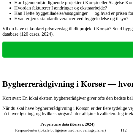
Har I gennemført lignende projekter i Korsør eller Slagelse 
Hvordan fakturerer I ændringer og ekstraarbejde?
Kan I løfte byggetilladelse/ansøgninger — og hvad er prisen fo
Hvad er jeres standardleverancer ved byggeledelse og tilsyn?
Vil du have et konkret prisoverslag til dit projekt i Korsør? Send byg
database (120 cases, 2024).
Bygherrerådgivning i Korsør — hvor
Kort svar: En lokal ekstern bygherrerådgiver giver ofte den bedste ba
Når du skal have bygherrerådgivning i Korsør, er der flere tydelige
på i hver løsning, og hvilke spørgsmål der afslører kvaliteten. Jeg træ
Proprietære data (Korsør, 2024)
Respondenter (lokale boligejere med renoveringsplaner)
112