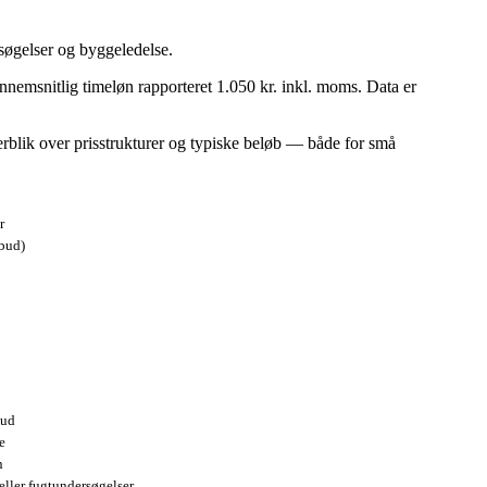
søgelser og byggeledelse.
nnemsnitlig timeløn rapporteret 1.050 kr. inkl. moms. Data er
verblik over prisstrukturer og typiske beløb — både for små
r
dbud)
bud
e
n
eller fugtundersøgelser