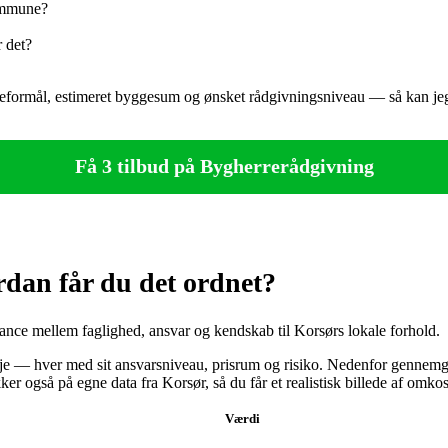
Kommune?
r det?
geformål, estimeret byggesum og ønsket rådgivningsniveau — så kan jeg g
Få 3 tilbud på Bygherrerådgivning
dan får du det ordnet?
lance mellem faglighed, ansvar og kendskab til Korsørs lokale forhold.
 veje — hver med sit ansvarsniveau, prisrum og risiko. Nedenfor genne
kker også på egne data fra Korsør, så du får et realistisk billede af omk
Værdi