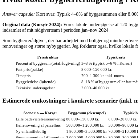
Answer capsule:
Kort svar: Typisk 4–8% af byggesummen eller 8.000–8
Original data (Korsør 2024):
Vores lokale undersøgelse af 120 bygge
indsamlet af mit rådgiverteam i perioden jan–nov 2024.
Som bygherrerådgiver, der har arbejdet med boliger og mindre erhvervsp
renoveringer og større nybyggerier. Jeg forklarer også, hvilke lokale f
Prisstruktur
Typisk sats
Procent af byggesum (totalrådgivning)
3–8 % (typisk 5–6 % i Korsør)
Fast pris (pakke)
8.000–150.000 kr.
Timepris
700–1.300 kr. inkl. moms
Byggeledelse (løbende)
8–18 % af byggesum eller fast må
Tekniske undersøgelser
3.000–40.000 kr.
Estimerede omkostninger i konkrete scenarier (inkl. 
Scenario — Korsør
Byggesum (eksempel)
Typisk 
Lille badeværelsesrenovering
80.000–150.000 kr.
8.000–20.000 kr. (
Helrenovering af parcelhus
500.000–1.200.000 kr.
30.000–90.000 kr
Ny enfamiliebolig
1.800.000–3.500.000 kr.
70.000–210.000 k
Stor ombygning / tilbygning
2.000.000–4.000.000 kr.
80.000–300.000 k