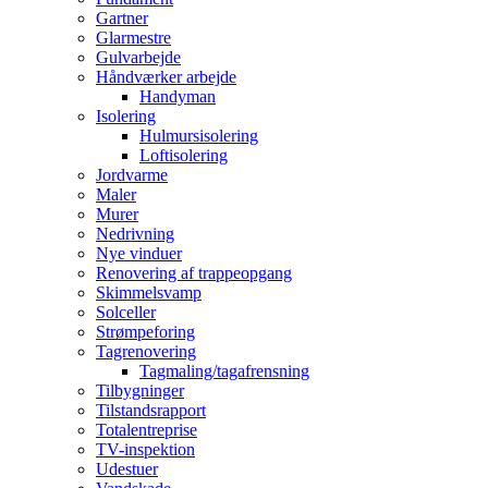
Gartner
Glarmestre
Gulvarbejde
Håndværker arbejde
Handyman
Isolering
Hulmursisolering
Loftisolering
Jordvarme
Maler
Murer
Nedrivning
Nye vinduer
Renovering af trappeopgang
Skimmelsvamp
Solceller
Strømpeforing
Tagrenovering
Tagmaling/tagafrensning
Tilbygninger
Tilstandsrapport
Totalentreprise
TV-inspektion
Udestuer