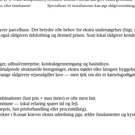
. eller timebaseret
Specialkrav til installationer kan øge rådgiveromfang
 parcelhuse. Det betyder ofte behov for ekstra undersøgelser (fugt, sa
er også rådgivers tidsforbrug og dermed prisen. Som lokal rådgiver ke
nger, udbud/entreprise, kontraktgennemgang og basistilsyn.
etaljerede strukturelle beregninger, ekstra møder eller længere byggele
ange rådgivere rejseudgifter lave — men tjek om der er kørselsgodtgø
nationer (fast pris + max timer) er ofte mest fair.
mmune — lokal erfaring sparer tid og fejl.
ris, fast prisforhandling eller procenttillæg).
jekter i Korsør kræver ekstra udredning pga. ældre fundamenter og kys