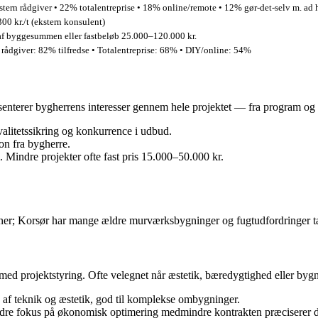
tern rådgiver • 22% totalentreprise • 18% online/remote • 12% gør‑det‑selv m. ad
00 kr./t (ekstern konsulent)
f byggesummen eller fastbeløb 25.000–120.000 kr.
 rådgiver: 82% tilfredse • Totalentreprise: 68% • DIY/online: 54%
senterer bygherrens interesser gennem hele projektet — fra program og 
valitetssikring og konkurrence i udbud.
n fra bygherre.
 Mindre projekter ofte fast pris 15.000–50.000 kr.
oner; Korsør har mange ældre murværksbygninger og fugtudfordringer t
med projektstyring. Ofte velegnet når æstetik, bæredygtighed eller bygn
 af teknik og æstetik, god til komplekse ombygninger.
indre fokus på økonomisk optimering medmindre kontrakten præciserer d