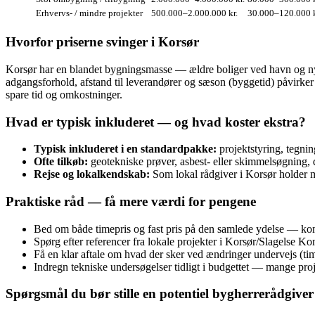
Erhvervs- / mindre projekter
500.000–2.000.000 kr.
30.000–120.000 kr
Hvorfor priserne svinger i Korsør
Korsør har en blandet bygningsmasse — ældre boliger ved havn og nyere
adgangsforhold, afstand til leverandører og sæson (byggetid) påvirk
spare tid og omkostninger.
Hvad er typisk inkluderet — og hvad koster ekstra?
Typisk inkluderet i en standardpakke:
projektstyring, tegni
Ofte tilkøb:
geotekniske prøver, asbest- eller skimmelsøgning, d
Rejse og lokalkendskab:
Som lokal rådgiver i Korsør holder m
Praktiske råd — få mere værdi for pengene
Bed om både timepris og fast pris på den samlede ydelse — kombi
Spørg efter referencer fra lokale projekter i Korsør/Slagelse Ko
Få en klar aftale om hvad der sker ved ændringer undervejs (timep
Indregn tekniske undersøgelser tidligt i budgettet — mange pro
Spørgsmål du bør stille en potentiel bygherrerådgiver