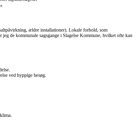
et
ltpåvirkning, ældre installationer). Lokale forhold, som
nder jeg de kommunale sagsgange i Slagelse Kommune, hvilket ofte kan
delse.
relse ved hyppige besøg.
tklima.