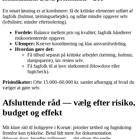
En smart løsning er at kombinere: få de kritiske elementer udført af
fagfolk (hulmur, tætningsarbejde), og udfør mindre opgaver selv
(loftslister, mindre efterisolering).
Fordele:
Balance mellem pris og kvalitet; fagfolk håndterer
risikoorienterede opgaver.
Ulemper:
Kræver koordinering og klar ansvarsfordeling.
Hvordan gøre det:
Få tilbud separat på kritiske arbejder (tætning, hulmur,
dampspærre), lav resten selv.
Få fagfolk til at lave slutkontrol (blowdoor eller
fugtcheck).
Prisindikator:
Ofte 15.000–60.000 kr. samlet afhængig af hvad du
vælger at gøre selv.
Afsluttende råd — vælg efter risiko,
budget og effekt
Mit klare råd til boligejere i Korsør: prioriter tæthed og fugtsikring
fremfor kun tykkelse. Betal lidt mere for dokumentation
(blower‑door, før/efter målinger) — det sikrer dig reelle