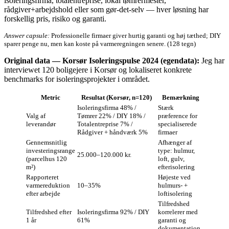
isoleringsfirma, totalentreprise, lokal tømrermester,
rådgiver+arbejdshold eller som gør‑det‑selv — hver løsning har
forskellig pris, risiko og garanti.
Answer capsule:
Professionelle firmaer giver hurtig garanti og høj tæthed; DIY
sparer penge nu, men kan koste på varmeregningen senere. (128 tegn)
Original data — Korsør Isoleringspulse 2024 (egendata):
Jeg har
interviewet 120 boligejere i Korsør og lokaliseret konkrete
benchmarks for isoleringsprojekter i området.
Metric
Resultat (Korsør, n=120)
Bemærkning
Isoleringsfirma 48% /
Stærk
Valg af
Tømrer 22% / DIY 18% /
præference for
leverandør
Totalentreprise 7% /
specialiserede
Rådgiver + håndværk 5%
firmaer
Gennemsnitlig
Afhænger af
investeringsrange
type: hulmur,
25.000–120.000 kr.
(parcelhus 120
loft, gulv,
m²)
efterisolering
Rapporteret
Højeste ved
varmereduktion
10–35%
hulmurs- +
efter arbejde
loftisolering
Tilfredshed
Tilfredshed efter
Isoleringsfirma 92% / DIY
korrelerer med
1 år
61%
garanti og
dokumentation