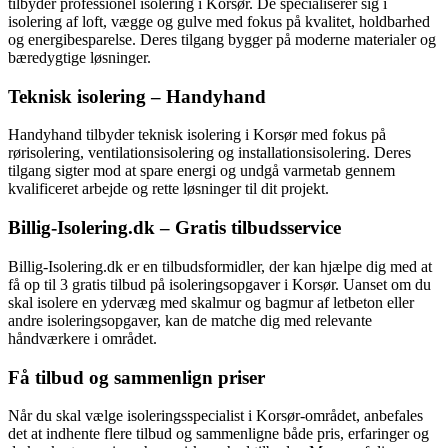
tilbyder professionel isolering i Korsør. De specialiserer sig i
isolering af loft, vægge og gulve med fokus på kvalitet, holdbarhed
og energibesparelse. Deres tilgang bygger på moderne materialer og
bæredygtige løsninger.
Teknisk isolering – Handyhand
Handyhand tilbyder teknisk isolering i Korsør med fokus på
rørisolering, ventilationsisolering og installationsisolering. Deres
tilgang sigter mod at spare energi og undgå varmetab gennem
kvalificeret arbejde og rette løsninger til dit projekt.
Billig-Isolering.dk – Gratis tilbudsservice
Billig-Isolering.dk er en tilbudsformidler, der kan hjælpe dig med at
få op til 3 gratis tilbud på isoleringsopgaver i Korsør. Uanset om du
skal isolere en ydervæg med skalmur og bagmur af letbeton eller
andre isoleringsopgaver, kan de matche dig med relevante
håndværkere i området.
Få tilbud og sammenlign priser
Når du skal vælge isoleringsspecialist i Korsør-området, anbefales
det at indhente flere tilbud og sammenligne både pris, erfaringer og