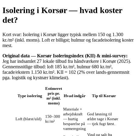
Isolering i Korsør — hvad koster
det?
Kort svar: Isolering i Korsør ligger typisk mellem 150 og 1.300
kr./m² (inkl. moms). Loft er billigst; hulmur og facadeisolering koster
mest.
Original data — Korsør Isoleringsindex (KII) & mini‑survey:
Jeg har indsamlet 27 lokale tilbud fra håndværkere i Korsør (2025).
Gennemsnitlige tilbud: loft 185 kr./m², hulmur 680 kr./m²,
facade/ekstern 1.150 kr./m². KII = 102 (2% over lands-gennemsnit
pga. logistik og kystnær klimelast).
Estimeret
pris pr.
Type isolering
Hvad indgår
Tip til Korsør
m² (inkl.
moms)
Materiale +
arbejdskraft
God løsning til
150–300
Loft (blæst/uld)
— hurtig
ældre tage i Korsør
kr./m²
besparelse på
— tjek fugt først.
varmeregning
Vind og salt fra