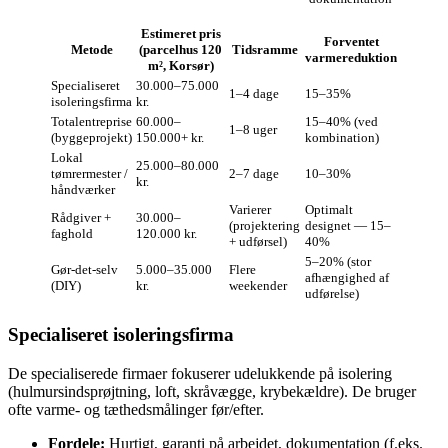
Estimeret pris
Forventet
Metode
(parcelhus 120
Tidsramme
varmereduktion
m², Korsør)
Specialiseret
30.000–75.000
1–4 dage
15–35%
isoleringsfirma
kr.
Totalentreprise
60.000–
15–40% (ved
1–8 uger
(byggeprojekt)
150.000+ kr.
kombination)
Lokal
25.000–80.000
tømrermester /
2–7 dage
10–30%
kr.
håndværker
Varierer
Optimalt
Rådgiver +
30.000–
(projektering
designet — 15–
faghold
120.000 kr.
+ udførsel)
40%
5–20% (stor
Gør‑det‑selv
5.000–35.000
Flere
afhængighed af
(DIY)
kr.
weekender
udførelse)
Specialiseret isoleringsfirma
De specialiserede firmaer fokuserer udelukkende på isolering
(hulmursindsprøjtning, loft, skråvægge, krybekældre). De bruger
ofte varme- og tæthedsmålinger før/efter.
Fordele:
Hurtigt, garanti på arbejdet, dokumentation (f.eks.