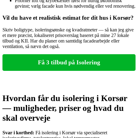
Prioritér loft og krybekælder først for hurtig økonomisk
gevinst; vælg facade kun hvis nødvendig eller ved renovering.
Vil du have et realistisk estimat for dit hus i Korsør?
Skriv boligtype, isoleringsønske og kvadratmeter — så kan jeg give
et mere præcist, lokaliseret prisoverslag baseret på mine 27 lokale
tilbud og KII. Har du planer om samtidig facadearbejde eller
ventilation, så nævn det også.
Få 3 tilbud på Isolering
Hvordan får du isolering i Korsør
— muligheder, priser og hvad du
skal overveje
Svar i korthed:
Få isolering i Korsør via specialiseret