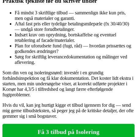
Praktisk tjekliste før du skriver under
Få mindst 3 skriftlige tilbud — sammenlign ikke kun pris,
men også materialer og garanti.
Aftal fast pris eller tydelige betalingsmilepæle (fx 30/40/30)
— undgå store forudbetalinger.
Indsæt krav om oprydning, bortskaffelse og eventuel
retablering af facade/materialer.
Plan for uforudsete fund (fugt, råd) — hvordan prissættes og
godkendes ændringer?
Sørg for skriftlig leverancedokumentation og målinger ved
aflevering.
Som din ven og isoleringsnørd: investér i en grundig
forhåndsinspektion og få klar dokumentation. Det koster lidt ekstra i
starten, men min undersøgelse viser, at korrekt udførte projekter i
Korsør har 4,3/5 i tilfredshed og langt færre efterfølgende
fugtproblemer.
Hvis du vil, kan jeg hurtigt kigge et tilbud igennem for dig — send
mig gerne tilbudsteksten, så peger jeg på de kritiske detaljer, der ofte
gemmer sig i små bogstaver.
Få 3 tilbud på Isolering