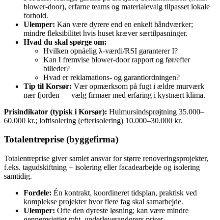
blower‑door), erfarne teams og materialevalg tilpasset lokale
forhold.
Ulemper:
Kan være dyrere end en enkelt håndværker;
mindre fleksibilitet hvis huset kræver særtilpasninger.
Hvad du skal spørge om:
Hvilken opnåelig λ‑værdi/RSI garanterer I?
Kan I fremvise blower‑door rapport og før/efter
billeder?
Hvad er reklamations‑ og garantiordningen?
Tip til Korsør:
Vær opmærksom på fugt i ældre murværk
nær fjorden — vælg firmaer med erfaring i kystnært klima.
Prisindikator (typisk i Korsør):
Hulmursindsprøjtning 35.000–
60.000 kr.; loftisolering (efterisolering) 10.000–30.000 kr.
Totalentreprise (byggefirma)
Totalentreprise giver samlet ansvar for større renoveringsprojekter,
f.eks. tagudskiftning + isolering eller facadearbejde og isolering
samtidig.
Fordele:
Én kontrakt, koordineret tidsplan, praktisk ved
komplekse projekter hvor flere fag skal samarbejde.
Ulemper:
Ofte den dyreste løsning; kan være mindre
gennemsigtigt mht. underleverandørers priser.