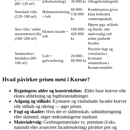
(efterisolering)
36.000 kr.
tilbagebetalingstid.
(80–120 m²)
60.000–
Kombination giver
Standard villa
Hulmursisolering
150.000
klart forbedret
(120–180 m²)
+ loft
kr.
varmeregnskab.
Højere pga. stillads
Stor villa / ældre
180.000–
og finish; ofte
Ekstern facade +
murermestervilla
420.000
nødvendig ved
loft
(180–260 m²)
kr.
ældre pudsede
facader.
Prioritér fugt og
Sommerhus /
ventilation i
Loft +
20.000–
fritidshus (60–
kystnære
gulvisolering
60.000 kr.
100 m²)
sommerhuse i
Korsør‑området.
Hvad påvirker prisen mest i Korsør?
Bygningens alder og konstruktion:
Ældre huse kræver ofte
ekstra afdækning og fugtforanstaltninger.
Adgang og stillads:
Kystnære og vindudsatte facader kræver
ofte stillads og sikring — øger prisen.
Fugt og skader:
Hvis der er råddenskab, saltindtrængning
eller skimmel, stiger omkostningerne markant.
Materialevalg:
Genbrugsmaterialer vs. premium (f.eks.
naturuld eller avanceret facadeisolering) påvirker pris og