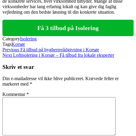
de konkrete services, hver virksomhed tilbyder. Mange af disse
virksomheder har lang erfaring lokalt og kan give dig faglig
vejledning om den bedste løsning til din konkrete situation.
Få 3 tilbud på Isolering
Category
Isolering
Tags
Korsør
Indlægsnavigation
Previous
Previous
Få tilbud på bygherrerådgivning i Korsør
Post
Next
Next
Loftisolering i Korsør – Få tilbud fra lokale eksperter
Post
Skriv et svar
Din e-mailadresse vil ikke blive publiceret.
Krævede felter er
markeret med
*
Kommentar
*