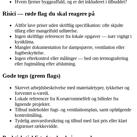
Hvem fjerner byggeaffald, og er det inkluderet i tilbuddet?
Risici — røde flag du skal reagere på
Altför lave priser uden skriftlig specifikation: ofte skjulte
tillæg eller mangelfuld udførelse.
Ingen skriftlige referencer fra lokale opgaver — især vigtigt i
kystklima.
Mangler dokumentation for dampspærre, ventilation eller
fugtbeskyttelse.
Ingen efterkontrol eller målinger — bed om termografering
eller fugtmåling efter afslutning.
Gode tegn (green flags)
Skrevet arbejdsbeskrivelse med materialetyper, tykkelser og
forventet u‑værdi.
Lokale referencer fra Korsør/ommelfelt og billeder fra
lignende projekter.
Tilbud indeholder fugt- og ventilationsplan, samt opfølgende
kontrolmåling.
Tydelig ansvarsforsikring og tilbud med fast pris eller klart
afgrænset rækkevidde.