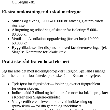
CO₂‑regnskab.
Ekstra omkostninger du skal medregne
Stillads og sikring: 5.000–60.000 kr. afhængig af projektets
størrelse.
Affugtning og udbedring af skader før isolering: 5.000–
80.000 kr.
Ventilation/ventilationsopgradering (for tæt hus): 10.000–
60.000 kr.
Byggetilladelse eller dispensation ved facaderenovering: Tjek
Slagelse Kommune for lokale krav.
Praktiske råd fra en lokal ekspert
Jeg har arbejdet med isoleringsprojekter i Region Sjælland i mange
år — her er mine kortfattede, praktiske råd til Korsør‑boligejere:
Tjek først for fugtskader — isolering over et fugtproblem
forværrer skaden.
Indhent altid 3 tilbud og bed om referencer fra lokale projekter
i Korsør eller Slagelse‑området.
Vælg certificerede leverandører ved indblæsning og
spray‑skum — for din garanti og indeklimaet.