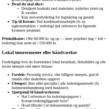
Hvad du skal sikre:
Detaljeret kontrakt med materialer, tykkelser (mm) og
R‑værdier.
Klar ansvarsfordeling for fugtsikring og garanti.
Tip til Korsør:
Ved kombinationsarbejde (fx ny
tagkonstruktion + isolering) tjek referencer fra lignende
kystnære projekter.
Prisindikator:
Ofte 60.000 kr. og op — store projekter (tag + loft +
isolering) kan nemt nå +150.000 kr.
Lokal tømrermester eller håndværker
Fordelagtigt hvis du foretrækker lokal kendskab, fleksibilitet og ofte
lavere timepris end større firmaer.
Fordele:
Personlig service, ofte billigere timepris, god til
mindre eller skalerbare opgaver.
Ulemper:
Ikke altid specialist i alle isoleringsmetoder (fx
hulmursindsprøjtning med maskiner).
Spørgsmål til håndværkeren:
Har I referencer fra isoleringsopgaver i
Korsør/omkringliggende byer?
Hvad tilbyder I af dokumentation og garanti?