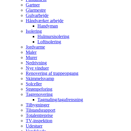
Gartner
Glarmestre
Gulvarbejde
Håndværker arbejde
Handyman
Isolering
Hulmursisolering
Loftisolering
Jordvarme
Maler
Murer
Nedrivning
Nye vinduer
Renovering af trappeopgang
Skimmelsvamp
Solceller
Strømpeforing
Tagrenovering
Tagmaling/tagafrensning
Tilbygninger
Tilstandsrapport
Totalentreprise
TV-inspektion
Udestuer