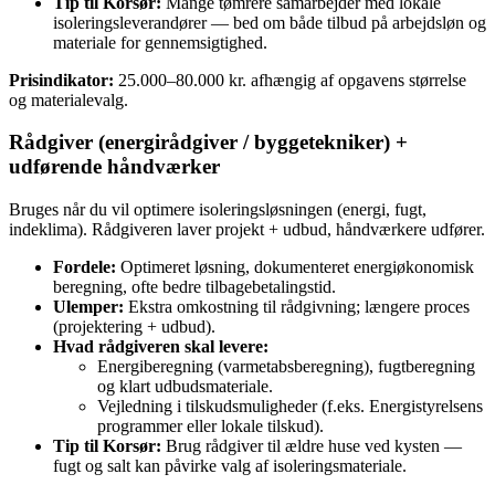
Tip til Korsør:
Mange tømrere samarbejder med lokale
isoleringsleverandører — bed om både tilbud på arbejdsløn og
materiale for gennemsigtighed.
Prisindikator:
25.000–80.000 kr. afhængig af opgavens størrelse
og materialevalg.
Rådgiver (energirådgiver / byggetekniker) +
udførende håndværker
Bruges når du vil optimere isoleringsløsningen (energi, fugt,
indeklima). Rådgiveren laver projekt + udbud, håndværkere udfører.
Fordele:
Optimeret løsning, dokumenteret energiøkonomisk
beregning, ofte bedre tilbagebetalingstid.
Ulemper:
Ekstra omkostning til rådgivning; længere proces
(projektering + udbud).
Hvad rådgiveren skal levere:
Energiberegning (varmetabsberegning), fugtberegning
og klart udbudsmateriale.
Vejledning i tilskudsmuligheder (f.eks. Energistyrelsens
programmer eller lokale tilskud).
Tip til Korsør:
Brug rådgiver til ældre huse ved kysten —
fugt og salt kan påvirke valg af isoleringsmateriale.