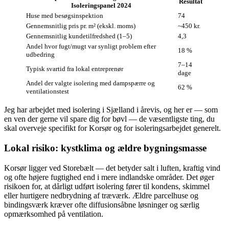
Resultat
Isoleringspanel 2024
Huse med besøgsinspektion
74
Gennemsnitlig pris pr. m² (ekskl. moms)
~450 kr.
Gennemsnitlig kundetilfredshed (1–5)
4,3
Andel hvor fugt/mugt var synligt problem efter
18 %
udbedring
7–14
Typisk svartid fra lokal entreprenør
dage
Andel der valgte isolering med dampspærre og
62 %
ventilationstest
Jeg har arbejdet med isolering i Sjælland i årevis, og her er — som
en ven der gerne vil spare dig for bøvl — de væsentligste ting, du
skal overveje specifikt for Korsør og for isoleringsarbejdet generelt.
Lokal risiko: kystklima og ældre bygningsmasse
Korsør ligger ved Storebælt — det betyder salt i luften, kraftig vind
og ofte højere fugtighed end i mere indlandske områder. Det øger
risikoen for, at dårligt udført isolering fører til kondens, skimmel
eller hurtigere nedbrydning af træværk. Ældre parcelhuse og
bindingsværk kræver ofte diffusionsåbne løsninger og særlig
opmærksomhed på ventilation.