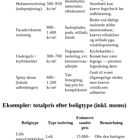
Borrehuller,
Hulmursisolering
500–850
Storebælt kan
materialer,
(indsprøjtning)
kr./m²
kræve fugtcheck før
efterkontrol
indblæsning.
Bedst ved dårligt
isolerede ældre
900–
Isolerplader,
Facade/ekstern
murstenshuse;
1.400
puds, stillads,
isolering
kræver tilladelser
kr./m²
finish
og stillads pga.
vindeksponering.
Fugtspærre,
Krybekældre i
Undergulv /
300–700
isolering, evt.
Korsør kan være
krybekælder
kr./m²
betonniveau-
fugtige — prioriter
arbejde
fugtsikring først.
Godt til svært
Tæt
Spray‑skum
600–
tilgængelige steder,
forsegling,
(lokale
1.200
men kræver
høj pris for
udbedringer)
kr./m²
certificeret
kompleksitet
udførelse.
Eksempler: totalpris efter boligtype (inkl. moms)
Estimeret
Boligtype
Type isolering
samlet
Bemærkning
pris
Lille
Loft
15.000–
Ofte den hurtigste
parcel/rækkehus