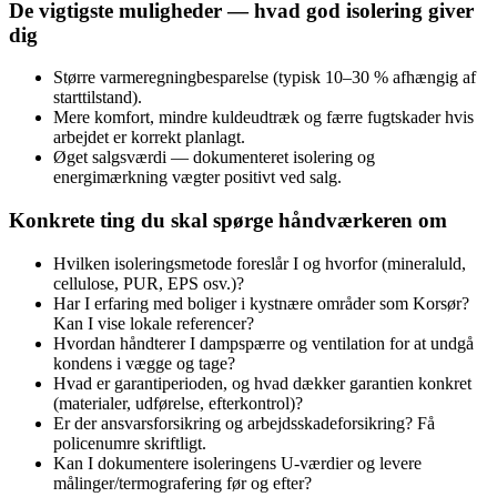
De vigtigste muligheder — hvad god isolering giver
dig
Større varmeregningbesparelse (typisk 10–30 % afhængig af
starttilstand).
Mere komfort, mindre kuldeudtræk og færre fugtskader hvis
arbejdet er korrekt planlagt.
Øget salgsværdi — dokumenteret isolering og
energimærkning vægter positivt ved salg.
Konkrete ting du skal spørge håndværkeren om
Hvilken isoleringsmetode foreslår I og hvorfor (mineraluld,
cellulose, PUR, EPS osv.)?
Har I erfaring med boliger i kystnære områder som Korsør?
Kan I vise lokale referencer?
Hvordan håndterer I dampspærre og ventilation for at undgå
kondens i vægge og tage?
Hvad er garantiperioden, og hvad dækker garantien konkret
(materialer, udførelse, efterkontrol)?
Er der ansvarsforsikring og arbejdsskadeforsikring? Få
policenumre skriftligt.
Kan I dokumentere isoleringens U‑værdier og levere
målinger/termografering før og efter?