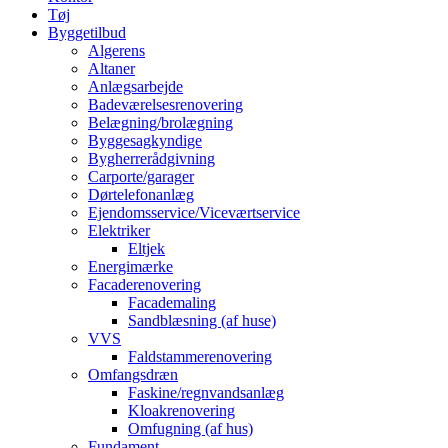
Tøj
Byggetilbud
Algerens
Altaner
Anlægsarbejde
Badeværelsesrenovering
Belægning/brolægning
Byggesagkyndige
Bygherrerådgivning
Carporte/garager
Dørtelefonanlæg
Ejendomsservice/Viceværtservice
Elektriker
Eltjek
Energimærke
Facaderenovering
Facademaling
Sandblæsning (af huse)
VVS
Faldstammerenovering
Omfangsdræn
Faskine/regnvandsanlæg
Kloakrenovering
Omfugning (af hus)
Fundament