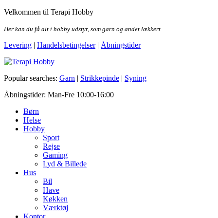
Skip
Velkommen til Terapi Hobby
to
the
Her kan du få alt i hobby udstyr, som garn og andet lækkert
content
Levering
|
Handelsbetingelser
|
Åbningstider
Terapi Hobby
Popular searches:
Garn
|
Strikkepinde
|
Syning
Åbningstider: Man-Fre 10:00-16:00
Børn
Helse
Hobby
Sport
Rejse
Gaming
Lyd & Billede
Hus
Bil
Have
Køkken
Værktøj
Kontor