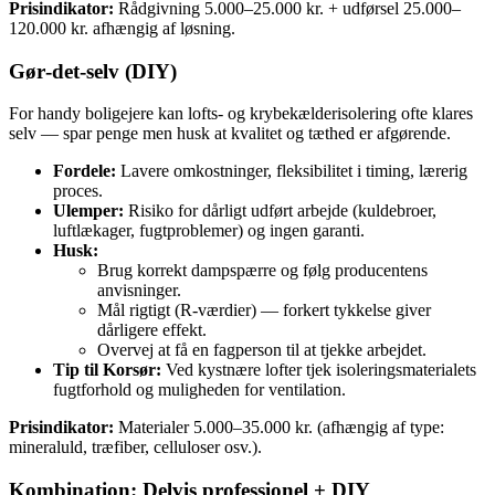
Prisindikator:
Rådgivning 5.000–25.000 kr. + udførsel 25.000–
120.000 kr. afhængig af løsning.
Gør‑det‑selv (DIY)
For handy boligejere kan lofts- og krybekælderisolering ofte klares
selv — spar penge men husk at kvalitet og tæthed er afgørende.
Fordele:
Lavere omkostninger, fleksibilitet i timing, lærerig
proces.
Ulemper:
Risiko for dårligt udført arbejde (kuldebroer,
luftlækager, fugtproblemer) og ingen garanti.
Husk:
Brug korrekt dampspærre og følg producentens
anvisninger.
Mål rigtigt (R‑værdier) — forkert tykkelse giver
dårligere effekt.
Overvej at få en fagperson til at tjekke arbejdet.
Tip til Korsør:
Ved kystnære lofter tjek isoleringsmaterialets
fugtforhold og muligheden for ventilation.
Prisindikator:
Materialer 5.000–35.000 kr. (afhængig af type:
mineraluld, træfiber, celluloser osv.).
Kombination: Delvis professionel + DIY